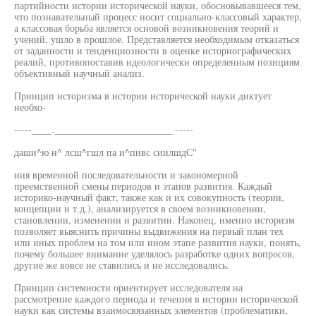
партийности истории исторической науки, обосновывавшееся тем,
что познавательный процесс носит социально-классовый характер,
а классовая борьба является основой возникновения теорий и
учений, ушло в прошлое. Представляется необходимым отказаться
от заданности и тенденциозности в оценке историографических
реалий, противопоставив идеологически определенным позициям
объективный научный анализ.
Принцип историзма в истории исторической науки диктует
необхо-
-----____.________________________ -----
даши^ю н^ лсш^гшл па и^пивс сиилшдС"
ния временной последовательности и закономерной
преемственной смены периодов и этапов развития. Каждый
историко-научный факт, также как и их совокупность (теории,
концепции и т.д.), анализируется в своем возникновении,
становлении, изменении и развитии. Наконец, именно историзм
позволяет выяснить причины выдвижения на первый план тех
или иных проблем на том или ином этапе развития науки, понять,
почему большее внимание уделялось разработке одних вопросов,
другие же вовсе не ставились и не исследовались.
Принцип системности ориентирует исследователя на
рассмотрение каждого периода и течения в истории исторической
науки как системы взаимосвязанных элементов (проблематики,