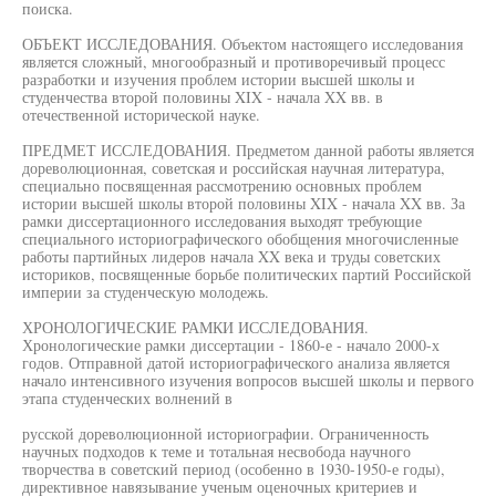
поиска.
ОБЪЕКТ ИССЛЕДОВАНИЯ. Объектом настоящего исследования
является сложный, многообразный и противоречивый процесс
разработки и изучения проблем истории высшей школы и
студенчества второй половины XIX - начала XX вв. в
отечественной исторической науке.
ПРЕДМЕТ ИССЛЕДОВАНИЯ. Предметом данной работы является
дореволюционная, советская и российская научная литература,
специально посвященная рассмотрению основных проблем
истории высшей школы второй половины XIX - начала XX вв. За
рамки диссертационного исследования выходят требующие
специального историографического обобщения многочисленные
работы партийных лидеров начала XX века и труды советских
историков, посвященные борьбе политических партий Российской
империи за студенческую молодежь.
ХРОНОЛОГИЧЕСКИЕ РАМКИ ИССЛЕДОВАНИЯ.
Хронологические рамки диссертации - 1860-е - начало 2000-х
годов. Отправной датой историографического анализа является
начало интенсивного изучения вопросов высшей школы и первого
этапа студенческих волнений в
русской дореволюционной историографии. Ограниченность
научных подходов к теме и тотальная несвобода научного
творчества в советский период (особенно в 1930-1950-е годы),
директивное навязывание ученым оценочных критериев и