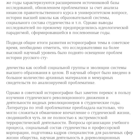
же годы характеризуются расширением источниковой базы
исследований, обновлением проблематики за счет анализа
нюансов правительственного курса в университетском вопросе,
истории высшей школы как образовательной системы,
социального состава студенчества и т.п. Однако выводы
исследователей по-прежнему предопределялись идеологической
парадигмой, сформировавшейся в послевоенные годы.
Подводя общие итоги развития историографии темы в советское
время, необходимо отметить, что исследователями на более
высокий научный уровень было поднято освещение проблем
истории русского сту-
денчества как особой социальной группы и эволюции системы
высшего образования в целом. В научный оборот было введено в
большое количество архивных материалов и мемуарных
свидетельств по анализируемой проблематике.
Однако в советской историографии был заметен перекос в пользу
изучения студенческого революционного движения и
деятельности видных революционеров в студенческие годы.
Литература по этой проблематике преобладала настолько, что
могло сложиться обманчивое впечатление о студенческой жизни,
сводившейся чуть ли не полностью к экстремистской
террористической деятельности. Вопросы организации учебного
процесса, социальный состав студенчества и профессорской
корпорации, подготовка кадров специалистов для различных сфер
жизни общества, научная деятельность в дореволюционных