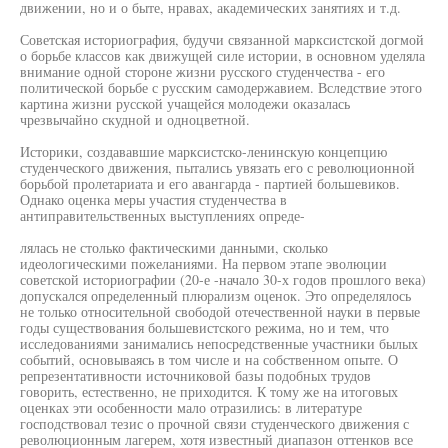
движении, но и о быте, нравах, академических занятиях и т.д.
Советская историография, будучи связанной марксистской догмой
о борьбе классов как движущей силе истории, в основном уделяла
внимание одной стороне жизни русского студенчества - его
политической борьбе с русским самодержавием. Вследствие этого
картина жизни русской учащейся молодежи оказалась
чрезвычайно скудной и одноцветной.
Историки, создававшие марксистско-ленинскую концепцию
студенческого движения, пытались увязать его с революционной
борьбой пролетариата и его авангарда - партией большевиков.
Однако оценка меры участия студенчества в
антиправительственных выступлениях опреде-
лялась не столько фактическими данными, сколько
идеологическими пожеланиями. На первом этапе эволюции
советской историографии (20-е -начало 30-х годов прошлого века)
допускался определенный плюрализм оценок. Это определялось
не только относительной свободой отечественной науки в первые
годы существования большевистского режима, но и тем, что
исследованиями занимались непосредственные участники былых
событий, основываясь в том числе и на собственном опыте. О
репрезентативности источниковой базы подобных трудов
говорить, естественно, не приходится. К тому же на итоговых
оценках эти особенности мало отразились: в литературе
господствовал тезис о прочной связи студенческого движения с
революционным лагерем, хотя известный диапазон оттенков все