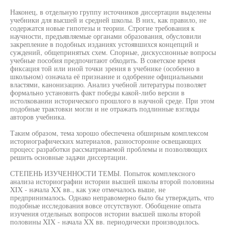
Наконец, в отдельную группу источников диссертации выделены
учебники для высшей и средней школы. В них, как правило, не
содержатся новые гипотезы и теории. Строгие требования к
научности, предъявляемые органами образования, обусловили
закрепление в подобных изданиях устоявшихся концепций и
суждений, общепринятых схем. Спорные, дискуссионные вопросы
учебные пособия предпочитают обходить. В советское время
фиксация той или иной точки зрения в учебнике (особенно в
школьном) означала её признание и одобрение официальными
властями, канонизацию. Анализ учебной литературы позволяет
формально установить факт победы какой-либо версии в
истолковании исторического прошлого в научной среде. При этом
подобные трактовки могли и не отражать подлинные взгляды
авторов учебника.
Таким образом, тема хорошо обеспечена обширным комплексом
историографических материалов, разносторонне освещающих
процесс разработки рассматриваемой проблемы и позволяющих
решить основные задачи диссертации.
СТЕПЕНЬ ИЗУЧЕННОСТИ ТЕМЫ. Попыток комплексного
анализа историографии истории высшей школы второй половины
XIX - начала XX вв., как уже отмечалось выше, не
предпринималось. Однако неправомерно было бы утверждать, что
подобные исследования вовсе отсутствуют. Обобщение опыта
изучения отдельных вопросов истории высшей школы второй
половины XIX - начала XX вв. периодически производилось.