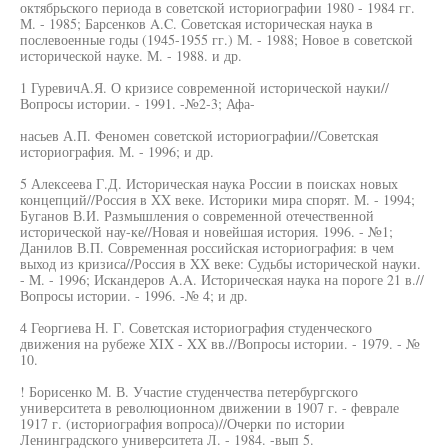
октябрьского периода в советской историографии 1980 - 1984 гг.
М. - 1985; Барсенков A.C. Советская историческая наука в
послевоенные годы (1945-1955 гг.) М. - 1988; Новое в советской
исторической науке. М. - 1988. и др.
1 ГуревичА.Я. О кризисе современной исторической науки//
Вопросы истории. - 1991. -№2-3; Афа-
насьев А.П. Феномен советской историографии//Советская
историография. М. - 1996; и др.
5 Алексеева Г.Д. Историческая наука России в поисках новых
концепций//Россия в XX веке. Историки мира спорят. М. - 1994;
Буганов В.И. Размышления о современной отечественной
исторической нау-ке//Новая и новейшая история. 1996. - №1;
Данилов В.П. Современная российская историография: в чем
выход из кризиса//Россия в XX веке: Судьбы исторической науки.
- M. - 1996; Искандеров A.A. Историческая наука на пороге 21 в.//
Вопросы истории. - 1996. -№ 4; и др.
4 Георгиева Н. Г. Советская историография студенческого
движения на рубеже XIX - XX вв.//Вопросы истории. - 1979. - №
10.
! Борисенко М. В. Участие студенчества петербургского
университета в революционном движении в 1907 г. - феврале
1917 г. (историография вопроса)//Очерки по истории
Ленинградского университета Л. - 1984. -вып 5.