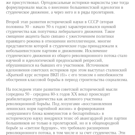
же присутствовал. Ортодоксальные историки-марксисты уже тогда
формулировали мысль о внесении большевистской идеологии в
студенческое движение, а через него и в ряды пролетариев.
Второй этап развития исторической науки в СССР (вторая
половина 30 - начало 50-х годов) характеризовался оценкой
студенчества как попутчика либерального движения. Такое
смещение акцента было связано с ужесточением политики
правящего режима в отношении интеллигенции, многие
представители которой в студенческие годы принадлежали к
небольшевистским партиям и движениям. Исключение
студенческого движения из общего революционного потока стало
научной и идеологической предпосылкой репрессий,
обрушившихся на бывших его участников. Источником
вдохновения советских историков при этом выступал сталинский
«Краткий курс истории ВКП (б)» с его тезисом о неизбежности
обострения классовой борьбы в период строительства социализма.
На последнем этапе развития советской исторической мысли
(середина 50 - середина 80-х годов XX века) происходит
реабилитация студенчества как активного участника
революционной борьбы. Под лозунгами «восстановления
ленинских норм партийной жизни» и формирования
«нерушимого блока коммунистов и беспартийных» в
историческую науку внедрялся тезис об авангардной роли партии
большевиков не только в пролетарской, но и в общенародной
борьбе за «светлое будущее», что требовало расширения
революционного потока, в том числе и за счет студенчества. Эти