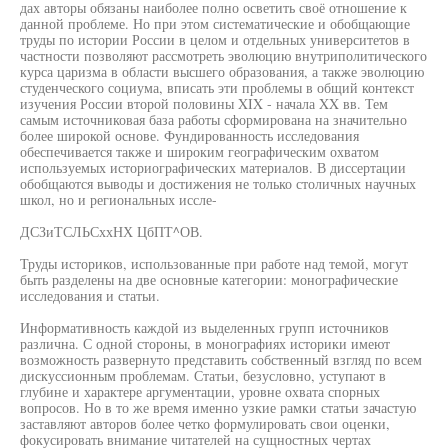
дах авторы обязаны наиболее полно осветить своё отношение к
данной проблеме. Но при этом систематические и обобщающие
труды по истории России в целом и отдельных университетов в
частности позволяют рассмотреть эволюцию внутриполитического
курса царизма в области высшего образования, а также эволюцию
студенческого социума, вписать эти проблемы в общий контекст
изучения России второй половины XIX - начала XX вв. Тем
самым источниковая база работы сформирована на значительно
более широкой основе. Фундированность исследования
обеспечивается также и широким географическим охватом
используемых историографических материалов. В диссертации
обобщаются выводы и достижения не только столичных научных
школ, но и региональных иссле-
ДСЗиТСЛЬСххНХ ЦбПТ^ОВ.
Труды историков, использованные при работе над темой, могут
быть разделены на две основные категории: монографические
исследования и статьи.
Информативность каждой из выделенных групп источников
различна. С одной стороны, в монографиях историки имеют
возможность развернуто представить собственный взгляд по всем
дискуссионным проблемам. Статьи, безусловно, уступают в
глубине и характере аргументации, уровне охвата спорных
вопросов. Но в то же время именно узкие рамки статьи зачастую
заставляют авторов более четко формулировать свои оценки,
фокусировать внимание читателей на сущностных чертах