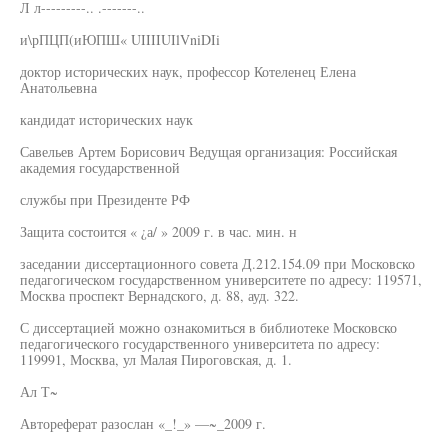
Л л---------.. .-------..
и\рПЦП(иЮПШ« UIIIIUIlVniDIi
доктор исторических наук, профессор Котеленец Елена
Анатольевна
кандидат исторических наук
Савельев Артем Борисович Ведущая организация: Российская
академия государственной
службы при Президенте РФ
Защита состоится « ¿а/ » 2009 г. в час. мин. н
заседании диссертационного совета Д.212.154.09 при Московско
педагогическом государственном университете по адресу: 119571,
Москва проспект Вернадского, д. 88, ауд. 322.
С диссертацией можно ознакомиться в библиотеке Московско
педагогического государственного университета по адресу:
119991, Москва, ул Малая Пироговская, д. 1.
Ал Т~
Автореферат разослан «_!_» —~_2009 г.