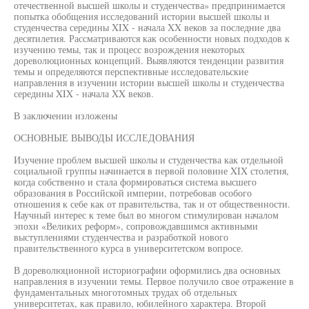
отечественной высшей школы и студенчества» предпринимается
попытка обобщения исследований истории высшей школы и
студенчества середины XIX - начала XX веков за последние два
десятилетия. Рассматриваются как особенности новых подходов к
изучению темы, так и процесс возрождения некоторых
дореволюционных концепций. Выявляются тенденции развития
темы и определяются перспективные исследовательские
направления в изучении истории высшей школы и студенчества
середины XIX - начала XX веков.
В заключении изложены
ОСНОВНЫЕ ВЫВОДЫ ИССЛЕДОВАНИЯ
Изучение проблем высшей школы и студенчества как отдельной
социальной группы начинается в первой половине XIX столетия,
когда собственно и стала формироваться система высшего
образования в Российской империи, потребовав особого
отношения к себе как от правительства, так и от общественности.
Научный интерес к теме был во многом стимулирован началом
эпохи «Великих реформ», сопровождавшимся активными
выступлениями студенчества и разработкой нового
правительственного курса в университетском вопросе.
В дореволюционной историографии оформились два основных
направления в изучении темы. Первое получило свое отражение в
фундаментальных многотомных трудах об отдельных
университетах, как правило, юбилейного характера. Второй