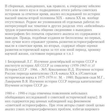
В сборниках, выходивших, как правило, к очередному юбилею
того или иного вуза и подводивших итоги работы советских
историков за отчетное время, анализ исследований по истории
высшей школы второй половины XIX - начала XX вв. вообще
отсутствовал. Редкие же упоминания об отдельных работах по
интересующей нас тематике в других разделах этих «юбилейных»
трудов ограничивались общими сведениями о вышедших
монографиях без попыток серьезного анализа их содержания и
выводов. Правда, подобные издания не бесполезны: во-первых,
они лучше всего отражают уровень развития историографической
мысли в советское время, во-вторых, содержат общие оценки
развития исторической науки за тот или иной период, хронику
научной жизни, состояние периодики и т.п.1
1 Бескровный Л.Г. Изучение дооктябрьской истории СССР в
институте истории АН СССР за семилетку (1959-1965 гг.)//
История СССР - 1966. - №5; Ковальченко И.Д. Изучение истории
России периода капитализма (Х1Х-начала XX в.)//Советская
историческая наука в 1975-1979 гг. М. - 1980; Вадалков-ская М.Г.,
Лаверычев В.Я. Изучение истории СССР периода капитализма//
Изучение истории СССР до-
1980-е - 1990-е годы отмечены появлением небольших
обобщающих исследований о советской исторической науке2. В
них содержится ряд ценных наблюдений над феноменом
«советской историографии». При этом авторы ставят своей целью
анализ узких историографических проблем, избегая широкого