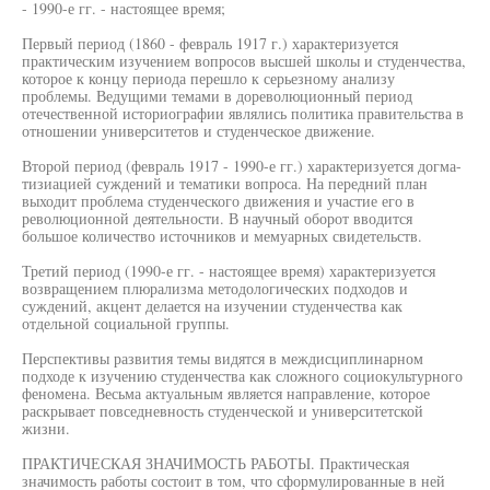
- 1990-е гг. - настоящее время;
Первый период (1860 - февраль 1917 г.) характеризуется
практическим изучением вопросов высшей школы и студенчества,
которое к концу периода перешло к серьезному анализу
проблемы. Ведущими темами в дореволюционный период
отечественной историографии являлись политика правительства в
отношении университетов и студенческое движение.
Второй период (февраль 1917 - 1990-е гг.) характеризуется догма-
тизиацией суждений и тематики вопроса. На передний план
выходит проблема студенческого движения и участие его в
революционной деятельности. В научный оборот вводится
большое количество источников и мемуарных свидетельств.
Третий период (1990-е гг. - настоящее время) характеризуется
возвращением плюрализма методологических подходов и
суждений, акцент делается на изучении студенчества как
отдельной социальной группы.
Перспективы развития темы видятся в междисциплинарном
подходе к изучению студенчества как сложного социокультурного
феномена. Весьма актуальным является направление, которое
раскрывает повседневность студенческой и университетской
жизни.
ПРАКТИЧЕСКАЯ ЗНАЧИМОСТЬ РАБОТЫ. Практическая
значимость работы состоит в том, что сформулированные в ней