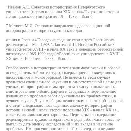
' Иванов А.Е. Советская историография Петербургского
университета (первая половина XIX ве-ка)//Очерки по истории
Ленинградского университета Л. - 1989. - Вып б.
7 Матвеев М.И. Основные направления дореволюционной
историографии истории студенческого дви-
жения в России.//Городские средние слои в трех Российских
революциях. - М. - 1989. ' Лаптева Л.П. История Российских
университетов XVIII - начала XX века в новейшей отечественной
литературе (1985-1999 годы)//Российские университеты в XVIII -
XX веках. Воронеж - 2000. - Вып. 5.
Особое место в историографии темы занимают очерки и обзоры
исследовательской литературы, содержащиеся во введениях к
диссертациям и монографиям9. Не являясь (в этом случае)
предметом специального изучения и самостоятельной целью для
ученых, историография темы при этом зачастую подменялась
аннотированной библиографией и сводилась к перечислению
изданных по проблеме работ с указанием их проблематики, в
лучшем случае. Другим общим недостатком как этих обзоров, так
и статей, специально посвященных анализу историографии
истории высшей школы второй половины XIX - начала XX вв.,
является их «комплимен-тарность». Пересказывая содержание
рецензируемых трудов, авторы такого рода работ часто вовсе не
пытались дать оценку исследований и их вклада в изучение
проблемы. Им присущи описательный характер, они ке дают