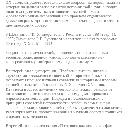
XX веков. Определяются важнейшие вопросы, на первый план из
которых на данном этапе развития исторической науки выходит
политика правительства в отношении высшей школы.
Дореволюционные исследования по проблеме студенческого
движения рассматриваются автором в контексте идеологического
противостояния дорево-
9 Щетинина Г.И. Университеты в России и устав 1884 года. М. -
1977; Эймонтова Р.Г. Русские университеты на путях реформы:
60-е годы XIX в. М. - 1993;
люционных исследователей, принадлежащих к различным
течениям общественной мысли: проправительственному,
консервативному, либеральному, радикальному. •
Во второй главе диссертации «Проблемы высшей школы и
студенческого движения в советской исторической науке»
исследуется процесс изучения советскими историками проблем
высшей школы второй половины XIX - начала XX веков.
Изучается процесс изменения методологических подходов от
позитивизма и неокантианства к полному доминированию
марксистской концепции. Подходы и исследовательские
принципы советской историографии особенно заметны при
анализе превалировавших в ней проблем студенческого движения.
Рассматривается и процесс введения в научный оборот источников
и архивных материалов.
В третьей главе исследования «Постсоветская историография