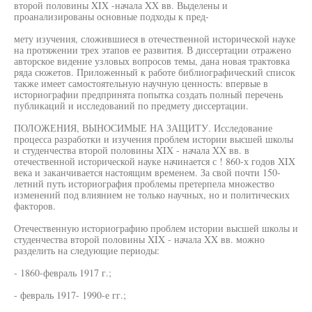
второй половины XIX -начала XX вв. Выделены и
проанализированы основные подходы к пред-
мету изучения, сложившиеся в отечественной исторической науке
на протяжении трех этапов ее развития. В диссертации отражено
авторское видение узловых вопросов темы, дана новая трактовка
ряда сюжетов. Приложенный к работе библиографический список
также имеет самостоятельную научную ценность: впервые в
историографии предпринята попытка создать полный перечень
публикаций и исследований по предмету диссертации.
ПОЛОЖЕНИЯ, ВЫНОСИМЫЕ НА ЗАЩИТУ. Исследование
процесса разработки и изучения проблем истории высшей школы
и студенчества второй половины XIX - начала XX вв. в
отечественной исторической науке начинается с ! 860-х годов XIX
века и заканчивается настоящим временем. За свой почти 150-
летний путь историография проблемы претерпела множество
изменений под влиянием не только научных, но и политических
факторов.
Отечественную историографию проблем истории высшей школы и
студенчества второй половины XIX - начала XX вв. можно
разделить на следующие периоды:
- 1860-февраль 1917 г.;
- февраль 1917- 1990-е гг.;