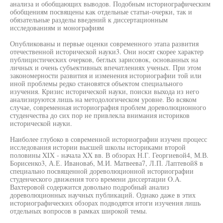
анализа и обобщающих выводов. Подобным историографическим
обобщениям посвящены как отдельные статьи-очерки, так и
обязательные разделы введений к диссертационным
исследованиям и монографиям
Опубликованы и первые оценки современного этапа развития
отечественной исторической науки3. Они носят скорее характер
публицистических очерков, беглых зарисовок, основанных на
личных и очень субъективных впечатлениях ученых. При этом
закономерности развития и изменения историографии той или
иной проблемы редко становятся объектом специального
изучения. Кризис исторической науки, поиски выхода из него
анализируются лишь на методологическом уровне. Во всяком
случае, современная историография проблем дореволюционного
студенчества до сих пор не привлекла внимания историков
исторической науки.
Наиболее глубоко в современной историографии изучен процесс
исследования истории высшей школы историками второй
половины XIX - начала XX вв. В обзорах Н.Г. Георгиевой4, М.В.
Борисенко3, А.Е. Иванова6, М.И. Матвеева7, Л.П. Лаптевой8 в
специально посвященной дореволюционной историографии
студенческого движения того времени диссертации O.A.
Вахтеровой содержится довольно подробный анализ
дореволюционных научных публикаций. Однако даже в этих
историографических обзорах подводятся итоги изучения лишь
отдельных вопросов в рамках широкой темы.