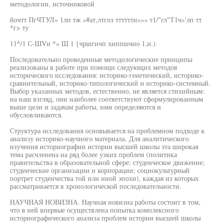
методологии, источниковой
йочтт ПгЧТУЛ» 1лп тж »#ат,лтглл тттттти»»» т1/"гл"Т1ч»'лп тт
*г> ту
11^/1 С-ШVи *» Ш 1 {чршгичп хиппшчио 1,и.).
Последовательно проведенные методологические принципы
реализованы в работе при помощи следующих методов
исторического исследования: историко-генетический, историко-
сравнительный, историко-типологический и историко-системный.
Выбор указанных методов, естественно, не является стихийным:
на наш взгляд, они наиболее соответствуют сформулированным
выше цели и задачам работы, ими определяются и
обусловливаются.
Структура исследования основывается на проблемном подходе к
анализу историко-научного материала. Для аналитического
изучения историографии истории высшей школы эта широкая
тема расчленена на ряд более узких проблем (политика
правительства в образовательной сфере; студенческое движение;
студенческие организации и корпорации; социокультурный
портрет студенчества той или иной эпохи), каждая из которых
рассматривается в хронологической последовательности.
НАУЧНАЯ НОВИЗНА. Научная новизна работы состоит в том,
что в ней впервые осуществлена попытка комплексного
историографического анализа проблем истории высшей школы