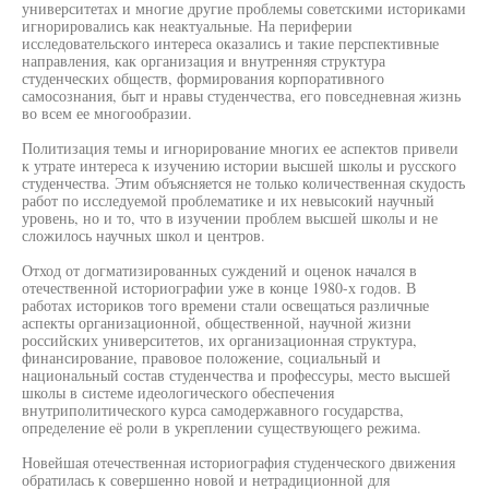
университетах и многие другие проблемы советскими историками
игнорировались как неактуальные. На периферии
исследовательского интереса оказались и такие перспективные
направления, как организация и внутренняя структура
студенческих обществ, формирования корпоративного
самосознания, быт и нравы студенчества, его повседневная жизнь
во всем ее многообразии.
Политизация темы и игнорирование многих ее аспектов привели
к утрате интереса к изучению истории высшей школы и русского
студенчества. Этим объясняется не только количественная скудость
работ по исследуемой проблематике и их невысокий научный
уровень, но и то, что в изучении проблем высшей школы и не
сложилось научных школ и центров.
Отход от догматизированных суждений и оценок начался в
отечественной историографии уже в конце 1980-х годов. В
работах историков того времени стали освещаться различные
аспекты организационной, общественной, научной жизни
российских университетов, их организационная структура,
финансирование, правовое положение, социальный и
национальный состав студенчества и профессуры, место высшей
школы в системе идеологического обеспечения
внутриполитического курса самодержавного государства,
определение её роли в укреплении существующего режима.
Новейшая отечественная историография студенческого движения
обратилась к совершенно новой и нетрадиционной для