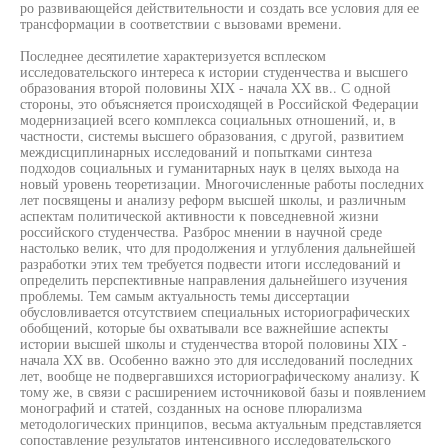
ро развивающейся действительности и создать все условия для ее
трансформации в соответствии с вызовами времени.
Последнее десятилетие характеризуется всплеском
исследовательского интереса к истории студенчества и высшего
образования второй половины XIX - начала XX вв.. С одной
стороны, это объясняется происходящей в Российской Федерации
модернизацией всего комплекса социальных отношений, и, в
частности, системы высшего образования, с другой, развитием
междисциплинарных исследований и попытками синтеза
подходов социальных и гуманитарных наук в целях выхода на
новый уровень теоретизации. Многочисленные работы последних
лет посвящены и анализу реформ высшей школы, и различным
аспектам политической активности к повседневной жизни
российского студенчества. Разброс мнении в научной среде
настолько велик, что для продолжения и углубления дальнейшей
разработки этих тем требуется подвести итоги исследований и
определить перспективные направления дальнейшего изучения
проблемы. Тем самым актуальность темы диссертации
обусловливается отсутствием специальных историографических
обобщений, которые бы охватывали все важнейшие аспекты
истории высшей школы и студенчества второй половины XIX -
начала XX вв. Особенно важно это для исследований последних
лет, вообще не подвергавшихся историографическому анализу. К
тому же, в связи с расширением источниковой базы и появлением
монографий и статей, созданных на основе плюрализма
методологических принципов, весьма актуальным представляется
сопоставление результатов интенсивного исследовательского