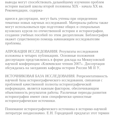
выводы могут способствовать дальнейшему изучению проблем
истории высшей школы второй половины XIX - начала XX вв.
Рекомендации, содержа-
щиеся в диссертации, могут быть учтены при определении
тематики новых научных исследований. Материалы работы также
могут использоваться при подготовке общих и специальных
вузовских курсов по отечественной истории и историографии,
создании учебных пособий по этим дисциплинам. Библиография
окажет существенную помощь начинающим исследователям
проблемы.
АПРОБАЦИЯ ИССЛЕДОВАНИЯ. Результаты исследования
изложены в четырех публикациях. Основные положения
диссертации представлялись в форме доклада на Межвузовской
научной конференции «Ключевские чтения 2007». Диссертация
обсуждалась на заседаниях кафедры истории России Ml II У,
ИСТОЧНИКОВАЯ БАЗА ИССЛЕДОВАНИЯ. Репрезентативность
научной базы историографического исследования, связанная с
проблемой качественной полноты историографической
информации, является важным фактором, обеспечивающим
объективность результатов работы. Различные периоды развития
историографии имеют свои специфически-ценностные
историографические источники.
Понимание историографического источника в историко-научной
литературе неоднозначно. E.H. Городецкий предлагал этот термин