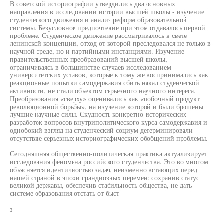
В советской историографии утвердились два основных
направления в исследовании истории высшей школы - изучение
студенческого движения и анализ реформ образовательной
системы. Безусловное предпочтение при этом отдавалось первой
проблеме. Студенческое движение рассматривалось в свете
ленинской концепции, отход от которой преследовался не только в
научной среде, но и партийными инстанциями. Изучение
правительственных преобразований высшей школы,
ограничиваясь в большинстве случаев исследованием
университетских уставов, которые к тому же воспринимались как
реакционные попытки самодержавия сбить накал студенческой
активности, не стали объектом серьезного научного интереса.
Преобразования «сверху» оценивались как «побочный продукт
революционной борьбы», на изучение которой и были брошены
лучшие научные силы. Скудность конкретно-исторических
разработок вопросов внутриполитического курса самодержавия и
однобокий взгляд на студенческий социум детерминировали
отсутствие серьезных историографических обобщений проблемы.
Сегодняшняя общественно-политическая практика актуализирует
исследования феномена российского студенчества. Это во многом
объясняется идентичностью задач, неизменно встающих перед
нашей страной в эпохи грандиозных перемен: сохранив статус
великой державы, обеспечив стабильность общества, не дать
системе образования отстать от быст-
з