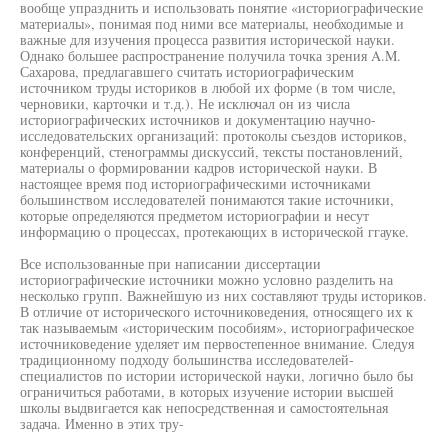
вообще упразднить и использовать понятие «историографические
материалы», понимая под ними все материалы, необходимые и
важные для изучения процесса развития исторической науки.
Однако большее распространение получила точка зрения A.M.
Сахарова, предлагавшего считать историографическим
источником труды историков в любой их форме (в том числе,
черновики, карточки и т.д.). Не исключал он из числа
историографических источников и документацию научно-
исследовательских организаций: протоколы съездов историков,
конференций, стенограммы дискуссий, тексты постановлений,
материалы о формировании кадров исторической науки. В
настоящее время под историографическими источниками
большинством исследователей понимаются такие источники,
которые определяются предметом историографии и несут
информацию о процессах, протекающих в исторической ггауке.
Все использованные при написании диссертации
историографические источники можно условно разделить на
несколько групп. Важнейшую из них составляют труды историков.
В отличие от исторического источниковедения, относящего их к
так называемым «историческим пособиям», историографическое
источниковедение уделяет им первостепенное внимание. Следуя
традиционному подходу большинства исследователей-
специалистов по истории исторической науки, логично было бы
ограничиться работами, в которых изучение истории высшей
школы выдвигается как непосредственная и самостоятельная
задача. Именно в этих тру-