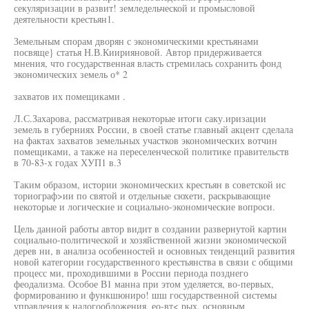
секуляризации в развит! земледельческой и промысловой
деятельности крестьян1.
Земельным спорам дворян с экономическими крестьянами
посвяще} статья Н.В.Киирияновой. Автор придерживается
мнения, что государственная власть стремилась сохранить фонд
экономических земель о* 2
захватов их помещиками .
Л.С.Захарова, рассматривая некоторые итоги саку.иризации
земель в губерниях России, в своей статье главный акцент сделала
на фактах захватов земельных участков экономических вотчин
помещиками, а также на переселенческой политике правительств
в 70-83-х годах ХУП1 в.3
Таким образом, истории экономических крестьян в советской ис
ториограф>ии по святой и отдельные сюхети, раскрывающие
некоторые и логические и социально-экономические вопроси.
Цель данной работы автор видит в создании развернутой картин
социально-политической и хозяйственной жизни экономической
дерев ни, в анализа особенностей и основных тенденций развития
новой категории государственного крестьянства в связи с общими
процесс ми, проходившими в России периода позднего
феодализма. Особое В1 манна при этом уделяется, во-первых,
формированию и функшюниро! шш государственной системы
управления к налогообложения, ео-вт< рых, основным