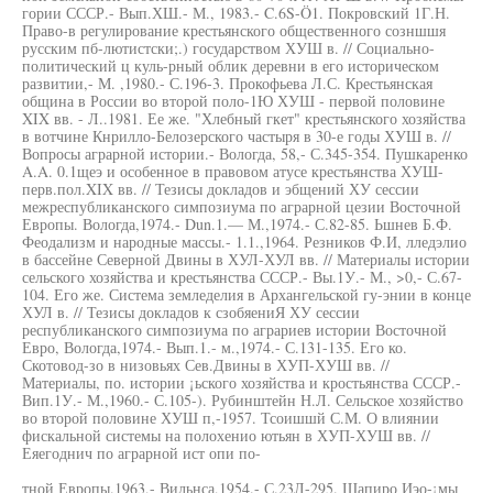
гории СССР.- Вып.ХШ.- М., 1983.- C.6S-Ö1. Покровский 1Г.Н.
Право-в регулирование крестьянского общественного созншшя
русским пб-лютистски;.) государством ХУШ в. // Социально-
политический ц куль-рный облик деревни в его историческом
развитии,- М. ,1980.- С.196-3. Прокофьева Л.С. Крестьянская
община в России во второй поло-1Ю ХУШ - первой половине
XIX вв. - Л..1981. Ее же. "Хлебный гкет" крестьянского хозяйства
в вотчине Кнрилло-Белозерского частыря в 30-е годы ХУШ в. //
Вопросы аграрной истории.- Вологда, 58,- С.345-354. Пушкаренко
A.A. 0.1щеэ и особенное в правовом атусе крестьянства ХУШ-
перв.пол.XIX вв. // Тезисы докладов и эбщений ХУ сессии
межреспубликанского симпозиума по аграрной цезии Восточной
Европы. Вологда,1974.- Dun.1.— М.,1974.- С.82-85. Ьшнев Б.Ф.
Феодализм и народные массы.- 1.1.,1964. Резников Ф.И, лледэлио
в бассейне Северной Двины в ХУЛ-ХУЛ вв. // Материалы истории
сельского хозяйства и крестьянства СССР.- Вы.1У.- М., >0,- С.67-
104. Его же. Система земледелия в Архангельской гу-энии в конце
ХУЛ в. // Тезисы докладов к сзобяениЯ ХУ сессии
республиканского симпозиума по аграриев истории Восточной
Евро, Вологда,1974.- Вып.1.- м.,1974.- С.131-135. Его ко.
Скотовод-зо в низовьях Сев.Двины в ХУП-ХУШ вв. //
Материалы, по. истории ¡ьского хозяйства и кростьянства СССР.-
Вип.1У.- М.,1960.- С.105-). Рубинштейн Н.Л. Сельское хозяйство
во второй половине ХУШ п,-1957. Тсоишшй С.М. О влиянии
фискальной системы на полохенио ютьян в ХУП-ХУШ вв. //
Еяегоднич по аграрной ист опи по-
тной Европы.1963,- Вильнса,1954.- С.23Л-295. Шапиро Иэо-¡мы