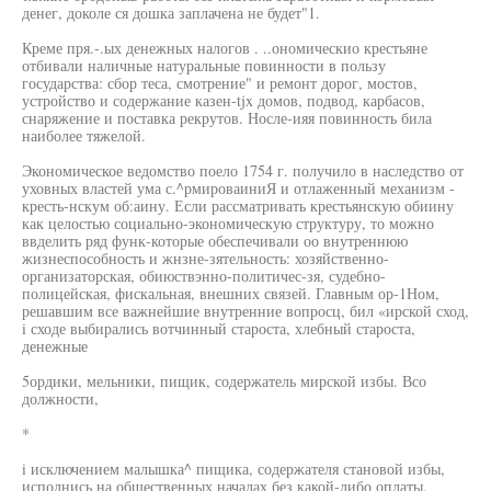
денег, доколе ся дошка заплачена не будет"1.
Креме пря.-.ых денежных налогов . ..ономическио крестьяне
отбивали наличные натуральные повинности в пользу
государства: сбор теса, смотрение" и ремонт дорог, мостов,
устройство и содержание казен-tjx домов, подвод, карбасов,
снаряжение и поставка рекрутов. Носле-ияя повинность била
наиболее тяжелой.
Экономическое ведомство поело 1754 г. получило в наследство от
уховных властей ума с.^рмироваиниЯ и отлаженный механизм -
кресть-нскум об:аину. Если рассматривать крестьянскую обиину
как целостью социально-экономическую структуру, то можно
ввделить ряд функ-которые обеспечивали оо внутреннюю
жизнеспособность и жнзне-зятельность: хозяйственно-
организаторская, обиюствэнно-политичес-зя, судебно-
полицейская, фискальная, внешних связей. Главным ор-1Ном,
решавшим все важнейшие внутренние вопросц, бил «ирской сход,
i сходе выбирались вотчинный староста, хлебный староста,
денежные
5ордики, мельники, пищик, содержатель мирской избы. Всо
должности,
*
i исключением малышка^ пищика, содержателя становой избы,
исполнись на общественных началах без какой-либо оплаты.