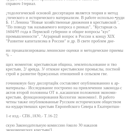
справоч-1териал.
¡тодологической основой диссертации является теория и метод
¡тического и исторического материализм. В работе использо-•руди
Б. 1!.Ленина "Новые хозяйственные движения в крестьянской ',
"По поводу так называемого вопроса о ринках", "Кустарная сь
1604/95 года в Пермской губернии и общие вопросы "кус"
промышленности", "Аграрный вопрос в России к концу XIX
"Развитие капитализма в России" и др. В свете проблем дне-
ии проанализированы ленинские оценки и методические приемы
% -
щих моментов: крестьянская община, землепользование и тво
крестьян, 2/ аревда, 3/ отхокие крестьянские промыслы, постной
строй и развитие буржуазных отношений в сельском гве.
гочниковуи базу диссертацйк составляют опубликованнио к ар-
материалы.- Исследование построено на привлечении законода-с
актов второй половины ОТ в.,касашихоя положения экономи-
крестьян, функционирования Коллогии экономии1. В работо
четны также опубликованные Русским историческим обществом
на-юударствешшх крестьян Европейского Севера в Екатернтшн-
1-е изд.- СПб.,1830,- Т.16-22
скую Законодательную комиссию /около 30 наказов
экономических крестьян/1.