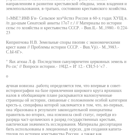
направлениям в развитии крестьянской обвдшы, зеиж владения и
землепользования, в-тратьих, состоянию крестьянского хозяйства.
1«М$Е?.И8В Б'и- Сельское хоэ^йствз России в 60-х годах ХУЩ в.
/п да>шым Сенатской анкеты 17о7 г./ // Материалы по истории
сельс го хозяйства и крестьянства СССР. - Bun.lL- М.,1980.- 0.224-
23
Киприпчова Н.В. Земельные споры пвопян с экономическими
крест нами // Проблемы истории СССР. - Bun.Vji).- М.,3983.-
С.Ы-6Г>.
° Яах агюаа Л.ф. Последствия сынуляричетен церковных земель и
Ро си;' // Вопроси истории.- 19Ц2.~ И' 12.- CH;5-l-'<7 .
о
аучная новизна .работц определяется тем, что впервые в совет-
историографии на базе привлечения широкого круга врхишшх
налов в обобщающем плане раскрываотся малоизученные
страницы ой истории, связанные с положением особой категории
кресть-а, специфика которой заключается в том, что, во-первых,
она эбразована в результате законодательной инициативы
правитвль-во-вторих, она нзмэнила свой статус, перейдя иэ
разряда част-цельческих в разряд государственных крестьян,
оактическая значимость исследования. Материалы диссертации
бить использованы в лекционных курсах, для создания капита-
трудов по истории крестьянства России, а также как