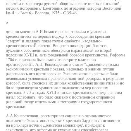
генезиса и характера русской общины в свете новых изысканий
ютскнх историков // Ежегодник по аграрной истории Восточной
Ьв-iLi.- Ьып.6.- Вологда, 1975,- С.35-46.
ó
ция, по мнению А.И.Комиссаренко, означала в условиях
крепостничест ва первый подход к освобоздению крестьян
"сверху" и являлась показателем слабости 1-зодально-
крепостннческоЙ систеш. Вопрос о ликвидации богатств
духовних собственников обострялся нараставшей во втора!!
половине ХУШ в. антифеодальной борьбой крестьянства. Реформа
1704 г. призвана была смягчить остроту классовых
противоречий1. А.Н. Кошесаренио в статье "Движение вятских
экономических крестьян показал, насколько и какими путши
разрешалось ого противоречие. Экономические крестьяне били
недовольны условиями правигольотьон-ной реформа, в результате
которо!'. била стоснона их личная хозяйственная инициатива и но
било произведено уравнения с положением чер носопшх
крестьян. 3 70-х годах ХУШ в. искал крестьянского недгчюл ства
начал ослабевать, что било связано с постепенном стиранной
различий t/озду отдельными категориями государственного
крестьянки
А.А.Конаразенкои, рассматривая социально-экономическое
положение бквгах монастырских крестьян Зауралья /н основном
на ирп.-лерз вотчин Долматова монастиря/, приходит к
заключению, что реформа ос куляризааии способствовала