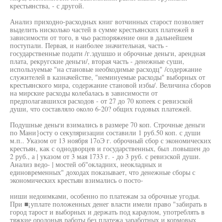
крестьянства, - с другой.
Анализ приходно-расходных книг вотчинных старост позволяет
выделить нисколько частей в сумме крестьянских платежей в
зависимости от того, в чьо распоряжение они в дальнейшем
поступали. Первая, и наиболее значительная, часть -
государственные подати /г.эдушшо и оброчные деньги, арендная
плата, рекругские деньги/, вторая часть - денежные суши,
используемые "на становые необходимые расходц" /содержание
служителей в казначействе, "неминуемые расходы" выборных от
крестьянского мира, содержание становой избы/. Величина сборов
на мирские расходы колебалась в зависимости от
предполагавшихся расходов - от 27 до 70 копеек с ревизской
души, что составляло около 6-20? общих годовых платежей.
Подушные деньги взимались в размере 70 коп. Строчные деньги
по Мани}осту о секуляризации составили 1 руб.50 коп. с души
м.п.. Указом от 13 ноября 17оЭ г. оброчный сбор с экономических
крестьян, как с однодворцев и государственных, был .повышен до
2 руб., а | указом от 3 мая 1733 г. - до 3 руб. с ревизской души.
Анализ ведо- | мостей об"окладних, неокладных и
единовременных" доходах показывает, что денежные сборы с
экономических крестьян взимались о посто-
ниши недоимками, особенно по платежам за оброчные угодья.
При ■¡уплате положенных денег власти имели право "забирать в
город тарост и выборных и держать под караулом, употреблять в
тяжкие ородоныв работы без платежа заработных и кормовых