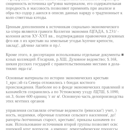
снщенность источника ци^рэвш материалом, его содержательная
породность и массовость позволяют применять при анализе и
обра-ткэ содор.у.ааихся в описях данных наряду о традтионньот к
колп-стяеггныа кэтоды.
Ценным дополнением к источникам социально-экономического
ха-хтера являются грамоги Коллегии экономия /ЦГАДА, $.231/ -
колония актов ХУ-ХУЛ вв., подтверждавши правомочия духовных
фго-юв л их крестьян на земельные угодья /купчие крепости,
заклад!, д&чнке лагляти и пр./.
Кроме зтого, в диссертации использованы отдельные документы ■
кэзых коллекций /Госархив, р.ХШ, Духовное ведомство; $.168,
шекия русских государей с правительственными местами я дола-
тнкмп ляда-га/.
Основные материалы по истории экономических крестьян
1_вро:;эй-га Севера отложились з бондах костного
происхождения. Наиболее но в фонде экономических правлений и
казначейств сохранились а по Устюжскому уззду /Щ7Ш, $.1090,
оп.З, более 600 единиц 'г иг я/. Основную часть делопроизводства
этих мгетинх органов
управления составляли отчетные ведомости /ревизски!) учет, )
ность, недоимки, оброчные платежи сельского населения/, до!
рапорты /вотчинных старост, крестьян/, приказы казначеев п<
нам. Использование источников второй группы позволяет освс
широкий круг вопросов, а именно: демографические процессы,