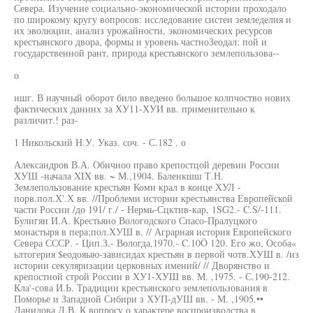
Севера. Изучение социально-экономической истории проходало
по широкому кругу вопросов: исследование систеи земледелия и
их эволюции, анализ урожайности, экономических ресурсов
крестьянского двора, формы и уровень частноЗеодал: пой и
государственной рант, природа крестьянского землепользова--
о
ншг. В научный оборот било введено большое колпчоство нових
фактических данннх за ХУ11-ХУИ вв. применительно к
различит.! раз-
1 Никольский Н.У. Указ. соч. - С.182 . о
Александров В.А. Обнчноо право крепостцой деревин России
ХУШ -начала XIX вв. ~ М.,1904. Баленкшш Т.Н.
Землепользование крестьян Коми крал в конце ХУЛ -
порв.пол.Х'.Х вв. //Проблеми истории крестьянства Европейской
части России /до 191/ г./ - Нермь-Сцктив-кар, 1SG2.- C.S/-111.
Булигян И.А. Крестьяно Вологодского Спасо-Пралуцкого
монастыря в пера;пол.ХУШ в. // Аграрная история Европейского
Севера СССР. - Цип.З.- Вологда,1970.- C.10Ö 120. Его жо, Особа«
ьлтогерия $еодояыю-зависидах крестьян в первой чотв.ХУШ в. /из
истории секуляризации церковных имений/ // Дворянство и
крепостной строй России в ХУ1-ХУШ вв. М. ,1975. - С.190-212.
Кла'-сова И.Ь. Традиции крестьянского землепользования в
Поморье и Западной Сибири з ХУП-дУШ вв. - М. ,1905.••
Данилова Л.В. К вопросу о характере воспроизводства в