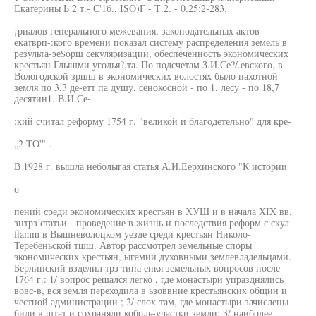
Екатерины Ь 2 т.- С'1б., ISO)Г - Т.2. - 0.25:2-283.
¡риалов генерального межевания, законодательных актов
екатврп-:кого времени показал систему распределения земель в
результа-эе$орш секуляризации, обеспеченность экономических
крестьян Глышми угодья?,та. По подсчетам З.И.Се?/.евского, в
Вологодской зршш в экономических волостях было пахотной
земля по 3,3 де-етт па душу, сенокосной - по 1, лесу - по 18,7
десятин1. В.И.Се-
:кий считал реформу 1754 г. "великой и благодетельно" для кре-
„2 ТО'"-.
В 1928 г. вышла неболыгая статья А.И.Еерхинского "К истории
о
пений среди экономических крестьян в ХУШ и в начала XIX вв.
знтрз статьи - проведение в жизнь и последствия реформ с скул
flamm в Вышневолоцком уезде среди крестьян Николо-
Теребеньской тшш. Автор рассмотрел земельные споры
экономических крестьян, ыгамии духовными землевладельцами.
Берлинский взделил трз типа енкя земельных вопросов после
1764 г.: 1/ вопрос решался легко , где монастыри упразднялись
вовс-в, вся земля переходила в ьзоввние крестьянских общин и
честной администрации ; 2/ слох-там, где монастыри зачислены
били в штат и сохраняли коболь-участки земли; 3/ наиболее