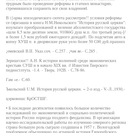
трудным было проведение реформы в ггатних монастцрях,
стремившихся сохранить все свои владения4.
В ({орма эпизодического сютета рассмотрен!! условия реформы
се-(яриэашш в книга Н.М.Никольского "История русской церкви":
юзультаге преобразований в веление абсолютистского государства
«шли 8,5 млн десятин земли, 91086G душ м.п. /по тротьей резц-[/
и более 1,5 млн рублей ежегодного дохода®. По подсчетам авто-к
копну ХУШ п. в дворянские руки уело более 50 С00 дуй.прахних
¡емевский В.II. Указ.соч. - С.257 . ¡•ам яе.- С.285 .
Зеришгски!! А.Н. К истории волнений среди экономических
крестьян СУШ и в начало XIX вв. // Известия Тверского
пединстлтута. -1.4. - Тверь. 192В. - С.78-86.
Гам «е.- С.60.
Ъкольсний U.M. История русской церкви. ~ 2-о изд.- V.-Л.,1930,-
цэрковншс КрОСТШГ.
• Б последние десятилетия появилось большое количество
наследований по экономической и социально-политической
истории России пориода позднего феодализма. В организации
научно-исследовательской работы по изучению северного региона
страна большую роль сыграло создшшоа в 1957 г. Вологодской
проблемное объедшюнио по аграрной история Европейского