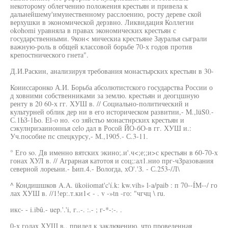
некоторому облегчению положения крестьян и привела к
дальнейшему'имуиественному расслоению, росту дереве ской
верхушки в экономической дерзвно. Ликвидация Коллегии
okohomi уравняла в правах экономических крестьян с
государственными. 9кон< мическиа крестьяне Зауралья сыграли
важную-роль в общей классовой борьбе 70-х годов против
крепостнического гнета".
Д.И.Раскин, анализируя требования монастырских крестьян в 30-
Коииссаронко А.И. Борьба абсолютистского государства России о
д ховними собственниками за землю. крестьян и деогцшную
ренту в 20 60-х гг. ХУШ в. // Социально-политический и
культурней облик дер ни в его историческом развитии,- M.,lüS0.-
С.1ЬЗ-1Ьо. El-o но. <о зяйстьо монастнрских крестьян и
сэкулнриэаиионнья celo дал в Росой ЙО-бО-в гг. ХУШ и.:
Уч.пособие пс спецкурсу,- М.,1905.- С.3-11.
° Его so. Дв именно вятских экино;.и'.ч<;е;;и>с крестьян в 60-70-х
гонах ХУЛ в. // Аграрная катотоя и соц;:ал1.нио прг-чЗразования
северной лореьни.- Ьип.4.- Вологда, хО'.'З. - С.253-/Л\
^ Кондишшков A.A. ükoiiomat'c'í.k: kw.vih» l-a/paib : п 70--ÍM--/ го
лах ХУШ в. //1!ер:.т.ки1< - . v -»tn -го: "чгчц \ ru.
икс- - i.ibû.- uep.'.'i, г..-. :.- ; г-*-:-. .
0-х годах ХУШ в., придел к заключению, что проведенная