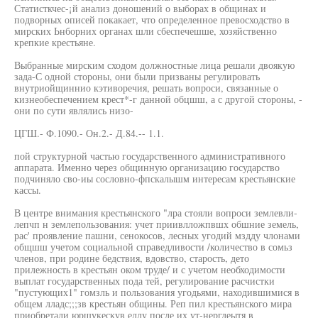
Статисткчес-¡й анализ доношений о выборах в общинах и
подворных описей покакает, что определенное превосходство в
мирских Ьнборних органах шли сбеспечешше, хозяйственно
крепкие крестьяне.
Выбранные мирским сходом должностные лица решали двоякую
зада-С одной стороны, они были призваны регулировать
внутриойщиннио кэтиворечия, решать вопроси, связанные о
кизнеобеспечением крест*-г данной обцшш, а с другой стороны, -
они по сути являлись низо-
ЦГШ.- Ф.1090.- Он.2.- Д.84.-- 1.1.
пой структурной частью государственного административного
аппарата. Именно через общинную организацию государство
подчиняло сво-иы сословно-фпскалышм интересам крестьянские
кассы.
В центре внимания крестьянского "лра стояли вопроси землевли-
лепчп н землепользования: учет приивлложпвшх обшние земель,
рас' проявление пашни, сенокосов, лесных угодий мздду члонами
общшш учетом социальной справедливости /количество в сомьз
членов, при родине бедствия, вдовство, старость, дето
прилежность в крестьян оком труде/ и с учетом необходимости
выплат государственных пода тей, регулирование расчистки
"пустующих1" гомзль и пользования угодьями, находившимися в
общем лладс;;;зв крестьян общины. Реп пил крестьянского мира
приобретали юрщукескув еллу после их ут-нергдеытя в