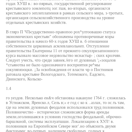
годах ХУШ в.: во-пярвых, государственной регулирование
крестьянского зомлепотц зог.тшя, во-вторых, организкгся
крестьянского зеплеплапення в рамках сельского мира, з-тротьпх,
организация сельскохозяйственного производства на уровне
отдельных крестьянских хозяйств.
В глярз П 'ЧЪсударственно-правопоо рох^ултоовашю статуса
экономических крестьян" обозначены противоречивые мэры
правительства в начнлэ 60-х годов ХУШ в. б отношении
собственности церковных асмлевлаиольнеп. Отступление
правительства Екатерины 11 от прежнего секуллризапнониого
курса вызвало массовое недовольство мснастыр- ; скнх кролчян.
Следует учесть, что среди завнек./его от духовных '¡«зоцалов
*сгьянотва не было однозначного восприятия ре^мы
сокуляпяэоцки. ¡За освобождения от власти чр о Постников
ратовала крестьяне Вологодского, Тотемзкого, Еадсмго,
Двинского, Кольско-
1.4
го уездов. Несколько ен&ч обстановка накануне 1764 г. сложилась
в Устюжском, Яренско.л, Сель в;« е год с ко к ..азлах, то ос.ть там,
где на землях духовных феодалов использовался труд половников.
Половничество - исторически сложивсаяся форма аренды
земли,оголившаяся в условиях господства феодальной, оброчно-
баршлкной, системы эксплуатшши. Локализацию к ХУЛ! в.
половников на Европейском Севере мог'.но объяснить двумя
факторами: во-первых, наличием свободных, годных к