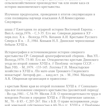
сельскохозяйственное производство/ так или иначе каса-ся
истории вкономического крестьянства.
Изучении предпосылок, проведения п итогов секуляризации в
ссии посвящены научнцв изыскания А.И.Комиссаренко .
Секуляриза-
шшш // Ежегодник по аграрной истории Восточной Европы. -
Вип.6,-логда,1976. - С.3-35. Его же. Северная деревня в ХУ -
перв.пол. X в. - Вологда,1976. Копанев А.И. Крестьяне Русского
Севера в II в. - Л.,1984. Коньков Н.Л. Двинские черносошные
бобыли ХУШ в.
Историография и источниковедение истории северного
крестьянства CP: Северный археографический сборник.- Bun.УЛ.-
Вологда,1979.-73-80. Его же. Отходничество крестьян Двинского
уезда во второй ловине ХУШ в. // Ппоблеш -истории СССР. -
Вып.УИ). - М.,1979. -133-145. Лохтева Г.Н. Монастырское
хозяйство в ХУШ в. /По мате-алам Троиакого Гледенского
монастыря/: Автороф.дис.... канд.ист. ук. - М.,1964. Мальцева
А.К. Общинная организация и правосозна--
э крестьян Коми края во второй половине ХУШ в. // Соииально-
пра-вое положение северного крестьянства /досоветский период/.
- Во-гда,1981.- С.54-59. Милов Л.В. О производительнсстя труда в
мледелии России в середине ХУШ в. // Исторические записки. -
М., 70.- й 85.- С.207-267. Нос з Б.В. О праве мспоряжения ¿еода-
иой земельной собственностью в 60-70-х гг. ХУШ в. // Проблемы