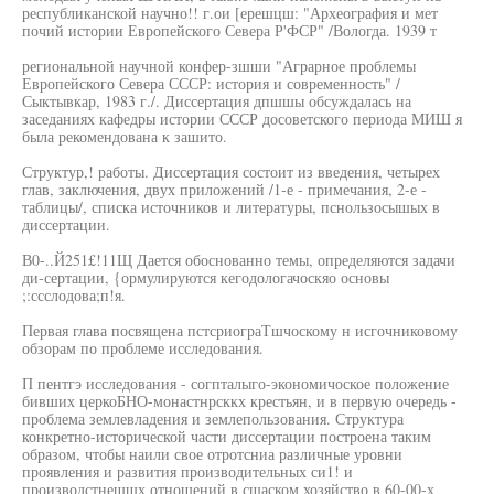
республиканской научно!! г.ои [ерешцш: "Археография и мет
почий истории Европейского Севера Р'ФСР" /Вологда. 1939 т
региональной научной конфер-зшши "Аграрное проблемы
Европейского Севера СССР: история и современность" /
Сыктывкар, 1983 г./. Диссертация дпшшы обсуждалась на
заседаниях кафедры истории СССР досоветского периода МИШ я
была рекомендована к зашито.
Структур,! работы. Диссертация состоит из введения, четырех
глав, заключения, двух приложений /1-е - примечания, 2-е -
таблицы/, списка источников и литературы, пснользосышых в
диссертации.
В0-..Й251£!11Щ Дается обоснованно темы, определяются задачи
ди-сертации, {ормулируются кегодологачоскяо основы
;:ссслодова;п!я.
Первая глава посвящена пстсриограТшчоскому н исгочниковому
обзорам по проблеме исследования.
П пентгэ исследования - согпталыго-экономичоское положение
бивших церкоБНО-монастнрсккх крестьян, и в первую очередь -
проблема землевладения и землепользования. Структура
конкретно-исторической части диссертации построена таким
образом, чтобы наили свое отротсниа различные уровни
проявления и развития производительных си1! и
производстнешшх отношений в сшаском хозяйство в 60-00-х