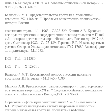
нача-а 60-х годов ХУШ в. // Проблемы отечественной истории. -
Ч.И.-.,1976.- С.60-78.
Белявский М.Т. Представительство крестьян в Уложенной
комиссии 757-1768 гг. // Проблемы общественно-полигической
истории России
славянских стран.- 1.1. ,1963.- С.322-329. Кашин A.B. Крсотьян-
кое правотворчество и государственное законодательство // Г1тоб-
etJiu истории крестьянства европейской частя России /до 1917 г./.-
ермь-Сыктывкар,1982.- С.175-189. Горохова Е.Г. Наказы крестьян
усского Севера в Уложенную комиссию /1767-1768/: Авгооеф. дне.
... анд.ист.наук.- М.,1982.
ПСЗ.- Т.:?.- Ii 12380 .
ПСЗ.- T.io— X 12801 .
Белявский М.Т. Крестьянский вопрос в России накануне
восстания .И.Пугачева. - М.,1965.- С.80 .
Мамкин A.B. Крестьянское прапотвосозпаяро и правотворчество
го г.тогаалач втор.пол.ХУЛ в. // Социально-ntавовоо положение
сово;;-'.'-о кЬэстьянства.- Вологда,1931.- 0.40-ü3.
Обработка информации сенатских анкет /1767 г./ позволила
Б.Н.Миронову исследовать частоту неурожаев и эпизоотий,
степень малоземелья крестьян, последствия реформы