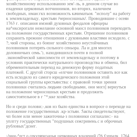
хозяйственному использованию зем'-ль, в денном случае во
еладенки церковных вотчинников, во-вторнх, наличием
свободных, иман:гкх возможность качиматьоя. "исполу" на работу
к землевладельцу, крестьян /черносошных/. Проводившие с осеяи
1763 г. описания имэняй духовных феодалов офицеры
на^нксирогали нежелание основной маосл половников переходить
на положение государственных крестьян. Отрешение половников
сохранить прежние отношения с духовными властями исходило, с
?;.чюй стороны, из боязнг хозяйственно неустойчивых
половников потерять сильного сеньора. Ла и для многих
доловничьих семь.'), находившихся почти в полной
.зкономйческой зависимости от землевладельцу и поэтому в
условиях практически натурального производства и обмена, бил
обременительным переход на денежную форму податных
платежей. С другой сторсш «елгчие половников оставить все как
есть исходило из самого юридического положения этой
социальной группы крестьянства: с правовой точки зрения
половники считались людьми свободными, они могл] вернуться
на положение черносошных крестьян и продолжить
самостоятельное в г "*;кке хозяйства.
Но и среди полови;-,ков нз было единства в вопросе о переходе на
положение государственных .кр-зстьян. 5акты свидетельствуют,
чп более или менее зажиточны-з половники соглахалис:- на
уплггу государственных "подушных сежгривень.с и оброчных
рубловых"дснег.
¡/чни-^ест о секуляризацьи церковных владений /26 £зрралк. 1764