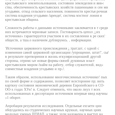
крестьянского землепользования, состоянии земледелия и яив<
ства, обеспеченность крестьянских хозяйств пашенными н сен ми
угодьями, отход сельского населения, повинности крестья рочная
система владения угодьями /аренде/, система мэстног лония и
крестьянская община.
Сложность работы о данными источниками заключается в т среди
них встречаются черновые записи. Гостоварность цепол ¡¡их
источнике« гарантируется участием в их составлении к ре ских'
обществ, а тша.о наличием дублируюсь. , информации.
'Источники церковного происхождения ¿.трат;шт, с одной с
изменения самой церковной организации /упрощение, штат!', сы/
в результате претворения в жизнь егкуляризоциошюй другой
стороны, отримс-ыт новые формы связей духовных власт
крестьянским миром /найм на работу, отбор служителой, вид«
совместные владения угодьями и пр./.
Таким образом, использование многочисленных источнико! пых
по своей форме и содержанию, позволяет всесторонне пр; вить
карткну состояния экономической деревни Европейского в СО-
ОО-х годах ХУн! в. Следует отменить, что около лнух т всех
использованных в диссертации источников впервые введ научны
»1 оборот.
Апробация результатов исследования. Отдельные ехгаетн цин
обоуздались на студенческих научных крукках, научных циях
молодых ученых Ш'ИАП, а также :шли наложены в выступ на