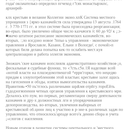
года/ оксьчателькэ определил пгчеход г?сях моиастырзкпс,
архиерей-
клх крестьян в велание Коллегии эконо.хпК Система местного
упрощения з {ярмэ казначейств сила утверждена 13 августа .1764
г. 3 770-1?71 гг. в зтол системе была прэиззодека реорганизация;
во-ерыл, было увеличено ойщое число казчачэгв /с 60 до 92/ к ¡;з-
■экечо штатное расписание экономических казначейств, во-
вторых, :;ло нзсдзно новое ?ппьо ь управления - экономические
правления а Ярославле, Казани, Ельни л Вологде/, с почой>п
которых билв делана попытка кек-то ослабить мест.куя
централизацию и работа эллегля экономик.
Зножшч.'скее казначеи иопслиялк адаичкстратпвно-хозяйствоя-¡о,
фискальные я судебные фунюш, то <?сть.с5и.1Я наделяаи всей
«нотой власти на плшэедомзтвешгой ^ерри'горки, что нецедяо
придам к злоупотреблениям этой властью; крестьяне залог.щшсь
на гагеснения и обзды, нзяткн вымогательства казначеев.
Иравитияь-•50 пь'тглось различными шр&мя отрйгу.тороЕйть
гздодэогяопения четных органов управления к крестьянского мри.
Делалось кто пум, во-первых, регламентации сверху деятельности
казначеев и дру-х должностных лги и упорядочивания
делопроизводства, во-вторых, увлечения выборных от
крестьянской об.цинн лиц к участию в р-эие-к различных задач по
управлению, что относилось'арпаде всего'к дению сбора и учета
¡»слогов с населения.
Новым отапом в развитии системы центрального и 'местного