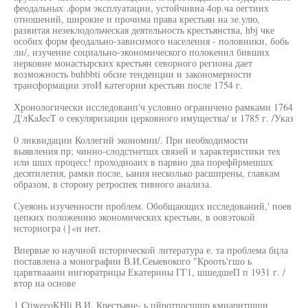
феодальных .форм эксплуатации, устойчивиа 4ор.ча оегтиих
отношений, широкие и прочима права крестьян на зе.улю,
развитая незеклодольческая деятельность крестьянства, hbj чке
особих форм феодально-зависимого населения - половники, бобь
ли/, изучение социально-экономического полокеннл бивших
иерковне монастырских крестьян севорного региона дает
возможность buhbbti обсие тенденции и закономерности
трансформации этоИ категории крестьян после 1754 г.
Хронологически исследованп'ч условно ограничено рамками 1764
Д'лKaJecT о секуляризации церковного имущества/ и 1785 г. /Указ
0 ликвидации Коллегий экономии/. При необходимости
выявления пр; чинно-слодстнетшх связей и характеристики тех
или шшх процесс! проходноаих в парвио два порефйрмешшх
десятилетия, рамки после, ьания несколько расширены, главкам
образом, в сторону ретроспек тивного анализа.
Суеяонь изученности проблем. Обобщающих исследований,' поев
цепких положению экономических крестьян, в оовэтокой
нсториогра (}«и нет.
Впервые ю научной исторической литература е. та проблема бцла
поставлена а монографии В.И.Сеыевокого "Крооть'гшо ь
царвтвааани иигюратрнцы Екатерины ГГ1, шшедшеП п 1931 г. /
втор на основе
1 CtiweeoKHli В.И. Крестьяне- ь цйротпосшшр кмиаритшши