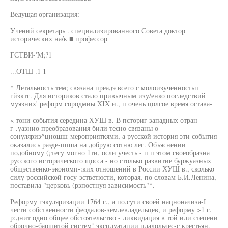
Ведущая организация:
Учений секретарь . специализированного Совета доктор
исторических на/к ■ профессор
ГСТВИ-'М;?1
...ОТШ .1 1
* Летальность тем; связана преадэ всего с молоизученностьп
гйзктг. Для историков стало привычным изу/енко последствий
муязних' реформ сородмиы XIX и., п очень цолгое время остава-
« тони события середина ХУШ в. В псториг западных отран
г-.уазнио преобразования били тесно связаны о
сонуляриз^цношш-мероприяткями, а русской история эти события
оказались раэде-ппша на добрую сотню лег. Объяснении
подобному (¡тегу могно 1ти, осли учесть - п п этом своеобразна
русского исторического щосса - но столько развитие буржуазных
общэственко-экономп-:ких отношений в России ХУШ в., сколько
силу российской госу-эстветюсти, которая, по словам Б.И.Ленина,
поставила "церковь (рзпостнуя зависимость"*.
Реформу гэкуляризации 1764 г., а по.сути своей нацноначиза-I
чести собственности феодалов-землевладельцев, и реформу >1 г.
р:днит одно общее обстоятельство - ликвидация в той или степени
оброчно-барщитой систем! эксплуатации пладольчес-с крестьян.