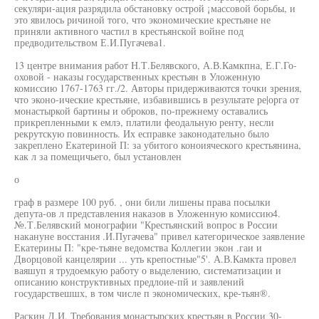
секуляри-ация разрядила обстановку острой ¡массовой борьбы, и
это явилось ричиной того, что экономические крестьяне не
приняли активного частил в крестьянской войне под
предводительством Е.И.Пугачева1.
13 центре внимания работ Н.Т.Белявского, А.В.Камкпна, Е.Г.Го-
оховой - наказы государственных крестьян в Уложенную
комиссию 1767-1763 гг./2. Авторы придерживаются точки зрения,
что эконо-ические крестьяне, избавившись в результате ре|орга от
монастыркой бартины и оброков, по-прежнему оставались
прикрепленными к емлэ, платили феодальную ренту, несли
рекрутскую повинность. Их есправке законодательно было
закреплено Екатериной П: за убитого коноияческого крестьянина,
как л за помещичьего, был установлен
о
граф в размере 100 руб. , они били лишены права посылки
депута-ов л представления наказов в Уложенную комиссию4.
№.Т.Белявский монографии "Крестьянский вопрос в России
накануне восстания .И.Пугачева" привел категорическое заявление
Екатерины П: "кре-тьяне ведомства Коллегии экон .гаи и
Дворцовой канцелярии ... уть крепостные"5'. А.В.Камкта провел
ваяшуп я трудоемкую работу о выделению, систематизации и
описанию конструктивных предлоие-пй и заявлений
государствешшх, в том числе п экономических, кре-тьян®.
Раскин Д.И. Требования монастырских крестьян в России 30-