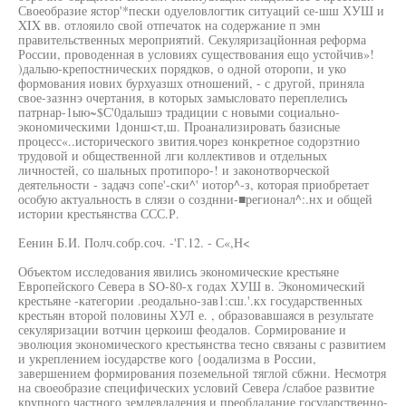
Своеобразие ястор'*пески одуеловлогтик ситуаций се-шш ХУШ и
XIX вв. отлояило свой отпечаток на содержание п эмн
правительственных мероприятий. Секуляризацйонная реформа
России, проводенная в условиях существования ещо устойчив»!
)далыю-крепостнических порядков, о одной оторопи, и уко
формования иових бурхуазшх отношений, - с другой, приняла
свое-зазннэ очертания, в которых замысловато переплелись
патрнар-1ыю~$С'0далышэ традиции с новыми социально-
экономическими 1донш<т,ш. Проанализировать базисные
процесс«..исторического звития.чорез конкретное содорзтнио
трудовой и общественной лги коллективов и отдельных
личностей, со шальных протипоро-! и законотворческой
деятельности - задачз сопе'-ски^' иотор^-з, которая приобретает
особую актуальность в слязи о созднни-■регионал^:.нх и общей
истории крестьянства ССС.Р.
Еенин Б.И. Полч.собр.соч. -'Г.12. - С«,Н<
Объектом исследования явились экономические крестьяне
Европейского Севера в SO-80-x годах ХУШ в. Экономический
крестьяне -категории .реодально-зав1:сш.'.кх государственных
крестьян второй половины ХУЛ е. , образовавшаяся в результате
секуляризации вотчин церкоиш феодалов. Сормирование и
эволюция экономического крестьянства тесно связаны с развитием
и укреплением iосударстве кого {оодализма в России,
завершением формирования поземельной тяглой сбжни. Несмотря
на своеобразие специфических условий Севера /слабое развитие
крупного частного землевладения и преобладание государственно-