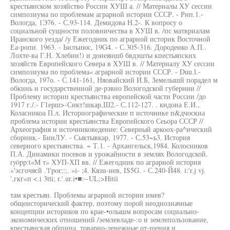
крестьянском хозяйство России ХУШ а. // Материалы ХУ сессии
симпозиума по проблемам аграрной истории СССР. - Рнп.1.-
Вологда, 1Э76. - С.93-114. Демидова Н.2-. К вопросу о
социальной сущности половничества в ХУШ в. /пс матвриалам
Иранского уезда/ /у Ежегодник по аграрной историк Восточной
Еа-ропи. 1963. - Ьилънюс, 19G4. - С.305-316. Дороденко А.П..
Лохте-ва Г.Н. Хлебни!) и донеяншб бвдзшты кпестьяпских
хозяйств Европейского Севера в ХУШ в. // Материалу ХУ сессии
симпозиума по проблема« аграрной истории СССР. - Duu.l.-
Вологда, 197о. - С.141-161, Няовайский И.Б, Земелышй порадел м
обкинь и государственной де-рэвно Вологодской губернии //
Проблему истории крестьянства европейской части России /до
1917 г./.- Г1ерш>-Снкт!шкар,Ш2.- С.112-127. . кндоиа Е.И.,
Коласникоа П.л, Историографические п источнике п&дчоскиа
проблема истории крестьянства Европейского Сеьора СССР //
Археография и источниковедение: Северный аркоох-ра^ический
сборник.- БииЛУ. - Сыктывкар, 1977. - С.53~ь3. История
северного крестьянства. ~ Т.1. - Архангельск,1984. Колосников
П.А. Динамики посевов и урожайности в землях Вологодской.
ryöpp:t«M т» ХУП-ХП вв. // Ежегодник по аграрной история
»'эсгочясй .'l'por;:;. »i- ;4. Кязи-иев, IS5G. - С.240-Й48. i:'r.j vj.
',гкг»п <.i 3tti; r.'.ur.i•■:--UL;>Hitii
там крестьян. Проблемы аграрной истории имев?
общеисторический фактер, поэтому порой неоднозначные
концепции историков по крае-•олышм вопросам социально-
экономических отношений /землевладе-:о и землепользование,
крестьянская община, товарно-денежные от-шения и