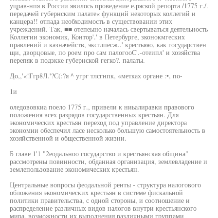
уцрав-нпя в России явилось проведение е.ряской репорта /1775 г./.
передачей губернским палате« функций некоторых коллегий и
канцера!! отпада необходимость в существовании этих
учреждений. Так, ■■ отепеыно началась свертываться деятельность
Коллегии экономик, Контор'.' в Петербурге, зконокмгеских
правлений и казначейств, эксглпесж..' крестьяяо, как государствен
щи, дворцовые, по роем про сам палогооС'.-отеипл' и хозяйства
перепяк в подзкке губернской гегко?. палаты.
До,,'«!Ггр8Л.'?С(:?я ^ угрг тлсгнпк, «метках органе :•, по-
1и
оледововкиа поело 1775 г., привели к ниьалиравки правового
положения всех разрядов государственных крестьян. Для
экономических крестьян переход под управление директора
экономии обеспечил ласе несколько большую самостоятельность в
хозяйственной и общественной жизни.
Б главе 1'1 "2еодальноо государство и крестьянская община"
рассмотрены повинности, обданная организация, землевладение и
землепользование экономических крестьян.
Центральные вопросы феодальной ренты - структура налогового
обложения экономических крестьян в системе фискальной
политики правительства, с одной стороны, и соотношение и
распределение различных видов налогов внутри крестьянского
мира, возможности их выполнения различными группами