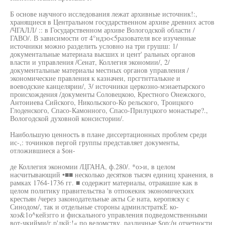
Б основе научного исследования лежат архивные источник!:,
хранящиеся в Центральном государственном архиве древних астов
/ЧГАЛЛ/ :: в Государственном архиве Вологодской области /
ГАВО/. В зависимости от 4°ндэо<5разователя все изученные
источники можно разделить условно на три грушш: 1/
документальные материала высших и цент' ральных органов
власти и управления /Сенат, Коллегия экономии/, 2/
документальные материалы местных органов управления /
экономические правления к казначеи, прсгтнтталькне и
воеводские канцелярии/, 3/ источники церкозно-мэиаетырского
происхождения /документы Соловецкою, Крестного Онежского,
Антоииева Сийского, Никольского-Ко рельского, Троицкого
Глоденского, Спасо-Камонного, Спасо-Прилуцкого монастыре?.,
Вологодской духовной консистории/.
Наибольшую ценность в плане диссертационных проблем среди
ис-,: точинков пергой группы представляет документы,
отложившиеся а $он-
де Коллегия экономии /ЦГАНА, ф.280/. *о>и, в целом
насчитывающий •■■ несколько десятков тысяч единиц хранения, в
рамках 1764-1736 гг. ■ содержит материалы, отраяашие как в
целом политику правительства 'в отпокекик экономических
крестьян /через законодательные акты Се ната, керопяску с
Синодом/, так и отдельные стороны админлстраткЕ ко-
хоэ&1о^кейзгго и фискального управления подведомственными
вот-чкийми/г.р'дкй:!« по ведомству, различные $ор:/н отчетности