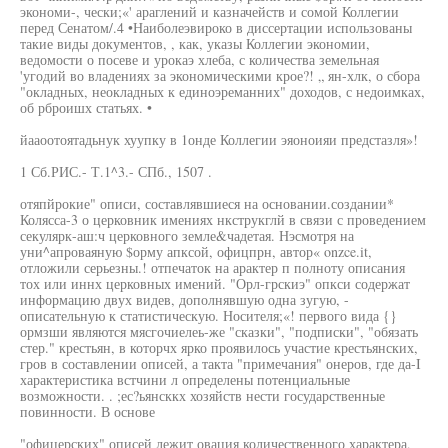
экономи-, чески;«' араглений и казначейств и сомой Коллегии
перед Сенатом/.4 •Наиболеэвироко в диссертации использованы
такие виды документов, , как, указы Коллегии экономии,
ведомости о посеве и урокаэ хлеба, с количества земельная
'угодий во владениях за экономическими крое?! „ ян-хлк, о сбора
"окладных, неокладных к единоэреманних" доходов, с недоимках,
об рброишх статьях. •
йааоотоятадьнук хуупку в 1онде Коллегии эяоноияи предстазля»!
1 Сб.РИС.- Т.1^3.- СПб., 1507 .
отяпйрокие" описи, составлявшиеся на основании.создании*
Колясса-3 о церковник имениях нкструкглй в связи с проведением
секулярк-аш:ч церковного земле&чадетая. Нэсмотря на
уни^апроваяную $орму апксой, офицпрн, автор« onzce.it,
отложили серьезны.! отпечаток на арактер п полноту описания
тох или иннх церковных имений. "Орл-грскиэ" опкси содержат
информацию двух видев, дополнявшую одна зугую, -
описательную к статистическую. Носителя;«! первого вида {}
ормзши являются мясгочиелеь-же "сказки", "подписки", "обязать
стер." крестьян, в которчх ярко проявилось участие крестьянских,
гров в составлении описей, а такта "примечания" онеров, где да-I
характеристика встчини л определены потенциальные
возможности. . ;ес?ьянсккх хозяйств нести государственные
повинности. В основе
"офицерских" описей лежит овация количественного характера,