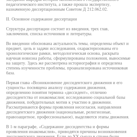
педагогического института, а также прошла экспертизу,
назначенную диссертационным Советом Д 212.062.02.
II. Основное содержание диссертации
Структура диссертации состоит из введения, трех глав,
заключения, списка источников и литературы.
Во введении обоснована актуальность темы, определены объект и
предмет, цель и задачи исследования, охарактеризованы его
хронологические рамки, методологическая основа, раскрыта
научная новизна работы, сформулированы положения, выносимые
на защиту. Здесь же рассмотрена историография и определена
степень изученности проблемы, проанализирована источниковая
база.
Первая глава «Возникновение диссидентского движения и его
сущность» посвящена анализу содержания движения,
определению понятия термина «диссидент», отличию
диссидентства от инакомыслия; исследованию социальной базы
движения, побудительных мотив к участию в движении.
Рассматриваются формы проявления несогласия, направления
диссидентского движения (национальные, религиозные,
правозащитное, профессиональное), выделяются этапы движения.
В 1-м параграфе, «Содержание диссидентства и формы
проявления инакомыслия», приводятся причины возникновения
диссидентского движения. Если до XX съезда в стране были