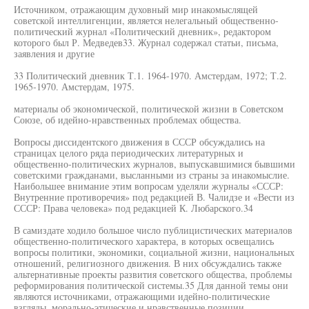
Источником, отражающим духовный мир инакомыслящей
советской интеллигенции, является нелегальный общественно-
политический журнал «Политический дневник», редактором
которого был Р. Медведев33. Журнал содержал статьи, письма,
заявления и другие
33 Политический дневник Т.1. 1964-1970. Амстердам, 1972; Т.2.
1965-1970. Амстердам, 1975.
материалы об экономической, политической жизни в Советском
Союзе, об идейно-нравственных проблемах общества.
Вопросы диссидентского движения в СССР обсуждались на
страницах целого ряда периодических литературных и
общественно-политических журналов, выпускавшимися бывшими
советскими гражданами, высланными из страны за инакомыслие.
Наибольшее внимание этим вопросам уделяли журналы «СССР:
Внутренние противоречия» под редакцией В. Чалидзе и «Вести из
СССР: Права человека» под редакцией К. Любарского.34
В самиздате ходило большое число публицистических материалов
общественно-политического характера, в которых освещались
вопросы политики, экономики, социальной жизни, национальных
отношений, религиозного движения. В них обсуждались также
альтернативные проекты развития советского общества, проблемы
реформирования политической системы.35 Для данной темы они
являются источниками, отражающими идейно-политические
взгляды, морально-этические и нравственные позиции