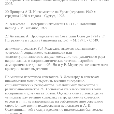
2002.
20 Прищепа А.И. Инакомыслие на Урале (середина 1940-х-
середина 1980-х годов) - Сургут, 1998.
21 Алексеева Л. История инакомыслия в СССР. Новейший
период. - М.Вильнюс, 1992.
22 Амальрик А. Просуществует ли Советский Союз до 1984 г. //
Погружение в трясину (анатомия застоя). - М. 1991. - С.649.
движения предлагал Рой Медведев, выделяя «западников»,
«этический социализм», «законников» или
«конституционалистов», анархо-коммунис-тов, различного рода
национальные и националистические течения, партийно-
демократическое движение23. Но и у Р. Медведева не совсем ясен
критерий такого выделения.
По мнению известного советолога В. Леонхарда в советском
инакомыслии можно выделить течения либерально-
социалистических реформистов, независимых марксистов и
религиозно-этическое.24 В основном эта классификация была
воспринята и другими авторами. Однако в схему Леонхарда не
«вписывается» течение крымских татар, движение советских
евреев и т. п., не направленные на реформирование советского
строя. В поле зрения исследователя не попадает и А. И.
Солженицын, чей вклад в идеологию инакомыслия был весьма
значителен.