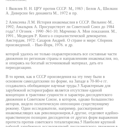
1 Яковлев Н. Н. ЦРУ против СССР. М„ 1983 ; Белов А„ Шилкин
А. Диверсии без динамита М., 1972 и пр.
2 Алексеева Л.М. История инакомыслия в СССР. Вильнюс-М.,
1992; Амальрик А. Просуществует ли Советский Союз до 1984
года? // Огонек - 1990 -№1-10; Марченко А. Мои показания. М.,
1991., Медведев Р. Книга о социалистической демократии.
Амстердам, 1972: Сахаров Андрей. О стране и мире: Сборник
произведений. - Нью-Йорк, 1976. и др.
которой удалось не только охарактеризовать все составные части
движения по регионам страны и направлениям инакомыслия, но,
и опираясь на богатый источниковый материал, дать его
периодизацию.
В то время, как в СССР произведения на эту тему были в
основном самиздатскими по форме, на Западе в 70-80-е гг.
создавались обобщающие научные труды.3 Характерным для
зарубежной историографии является отсутствие единой
концепции в трактовке сущности и характера диссидентского
движения в Советском Союзе, в котором, однако большинство
авторов, видело политическую оппозицию существующему
режиму. Одни исследователи, например, рассматривают
инакомыслящих как революционеров,4 другие, отделяют идейно-
нравственную позицию диссидентов от других форм выражения
протеста против советского тоталитаризма.5 Наиболее крупной
работой зарубежных исследователей диссидентского движения в