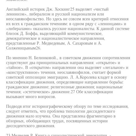
Английский историк Дж. Хоскинг25 выделяет «чистый
ленинизм», либерализм и русский национализм или
неославянофильство. Но здесь не совсем ясен критерий отнесения
их всех к гражданским течениям: в одном ряду с «ленинцами» и
«либералами» оказались русские националисты. К данной системе
близок Д. Боффа, выделяющийй коммунистическое,
демократическое и националистическое направления,
представленные Р. Медведевым, А. Сахаровым и А.
Солженицыным26.
По мнению Н. Белинковой., в советском движении сопротивления
существуют два принципиальных направления: «открытое» и
«тайное». В «открытом» направлении она выделяет «легальное» и
«конструктивное» течения, неославянофилов, считает формой
советской оппозиции эмиграцию. Л. А.Королева кладет в основу
классификации движения, определяющие направление борьбы:
гражданское движение; религиозные движения; национальные
течения; «эстетическое» движение.27 Обе классификации
вызывают много вопросов.
Подводя итог историографическому обзору по теме исследования,
следует отметить, что проблема типологии диссидентского
движения мало изучена. Она представлена фрагментарно в
обзорных, обобщающих трудах, посвященных истории
диссидентского движения.
23 Медведев Р. Книга о социалистической демократии. -