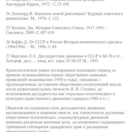
Амстердам-Париж, 1972 - С.75-105.
24 Леонхард В. Накануне новой революции? Будущее советского
коммунизма -М., 1976.-С 122.
25 Хоскинг Дж. История Советского Союза. 1917-1991. -
Смоленск, 2000 -С.407-410
26 Боффа Д. От СССР к России История неоконченного кризиса
(19641994). - М., 1996.-С.89.
27 Королева Л.А. Диссидентское движение в СССР в 60-70-е гг.:
Автореф. дисс.... канд. ист. наук: 07.00.02 М., 1995.
Хронологические рамки исследования охватывают период со
времени возникновения первых общественно-значимых
проявлений инакомыслия (1950-е годы), связанных с
противоречивым состоянием общественно-политической мысли
после развенчания культа личности И. В. Сталина, до
исчезновения диссидентства как социально-политического и
культурно-нравственного движения (середина 1980-х гг.).
Объектом исследования стало диссидентское движение,
рассматриваемое в широком смысле, как совокупность различных
общественно-политических, социокультурных движений,
имевших различные конечные цели, но непременно содержавших
требования соблюдения гражданских прав и расширения
демократических свобод.