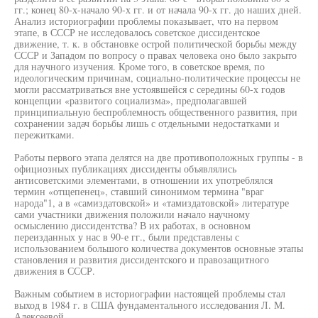
гг.; конец 80-х-начало 90-х гг. и от начала 90-х гг. до наших дней.
Анализ историографии проблемы показывает, что на первом
этапе, в СССР не исследовалось советское диссидентское
движение, т. к. в обстановке острой политической борьбы между
СССР и Западом по вопросу о правах человека оно было закрыто
для научного изучения. Кроме того, в советское время, по
идеологическим причинам, социально-политические процессы не
могли рассматриваться вне устоявшейся с середины 60-х годов
концепции «развитого социализма», предполагавшей
принципиальную беспроблемность общественного развития, при
сохранении задач борьбы лишь с отдельными недостатками и
пережитками.
Работы первого этапа делятся на две противоположных группы - в
официозных публикациях диссиденты объявлялись
антисоветскими элементами, в отношении их употреблялся
термин «отщепенец», ставший синонимом термина "враг
народа"1, а в «самиздатовской» и «тамиздатовской» литературе
сами участники движения положили начало научному
осмыслению диссидентства? В их работах, в основном
переизданных у нас в 90-е гг., были представлены с
использованием большого количества документов основные этапы
становления и развития диссидентского и правозащитного
движения в СССР.
Важным событием в историографии настоящей проблемы стал
выход в 1984 г. в США фундаментального исследования Л. М.
Алексеевой,