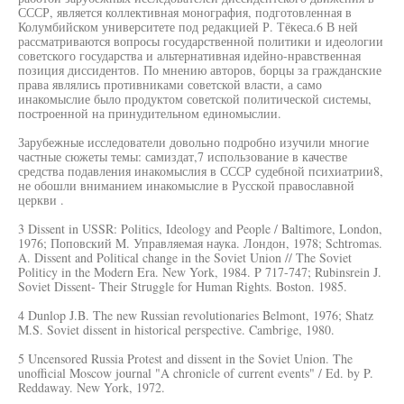
СССР, является коллективная монография, подготовленная в
Колумбийском университете под редакцией Р. Тёкеса.6 В ней
рассматриваются вопросы государственной политики и идеологии
советского государства и альтернативная идейно-нравственная
позиция диссидентов. По мнению авторов, борцы за гражданские
права являлись противниками советской власти, а само
инакомыслие было продуктом советской политической системы,
построенной на принудительном единомыслии.
Зарубежные исследователи довольно подробно изучили многие
частные сюжеты темы: самиздат,7 использование в качестве
средства подавления инакомыслия в СССР судебной психиатрии8,
не обошли вниманием инакомыслие в Русской православной
церкви .
3 Dissent in USSR: Politics, Ideology and People / Baltimore, London,
1976; Поповский M. Управляемая наука. Лондон, 1978; Schtromas.
A. Dissent and Political change in the Soviet Union // The Soviet
Politicy in the Modern Era. New York, 1984. P 717-747; Rubinsrein J.
Soviet Dissent- Their Struggle for Human Rights. Boston. 1985.
4 Dunlop J.B. The new Russian revolutionaries Belmont, 1976; Shatz
M.S. Soviet dissent in historical perspective. Cambrige, 1980.
5 Uncensored Russia Protest and dissent in the Soviet Union. The
unofficial Moscow journal "A chronicle of current events" / Ed. by P.
Reddaway. New York, 1972.