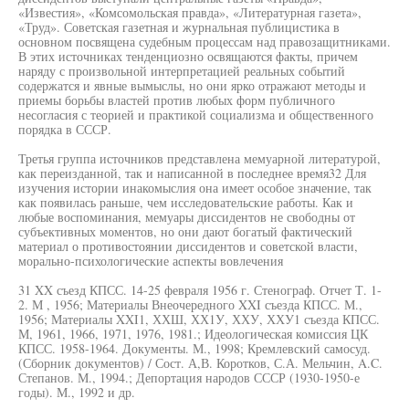
«Известия», «Комсомольская правда», «Литературная газета»,
«Труд». Советская газетная и журнальная публицистика в
основном посвящена судебным процессам над правозащитниками.
В этих источниках тенденциозно освящаются факты, причем
наряду с произвольной интерпретацией реальных событий
содержатся и явные вымыслы, но они ярко отражают методы и
приемы борьбы властей против любых форм публичного
несогласия с теорией и практикой социализма и общественного
порядка в СССР.
Третья группа источников представлена мемуарной литературой,
как переизданной, так и написанной в последнее время32 Для
изучения истории инакомыслия она имеет особое значение, так
как появилась раньше, чем исследовательские работы. Как и
любые воспоминания, мемуары диссидентов не свободны от
субъективных моментов, но они дают богатый фактический
материал о противостоянии диссидентов и советской власти,
морально-психологические аспекты вовлечения
31 XX съезд КПСС. 14-25 февраля 1956 г. Стенограф. Отчет Т. 1-
2. М , 1956; Материалы Внеочередного XXI съезда КПСС. М.,
1956; Материалы XXI1, ХХШ, ХХ1У, ХХУ, ХХУ1 съезда КПСС.
М, 1961, 1966, 1971, 1976, 1981.; Идеологическая комиссия ЦК
КПСС. 1958-1964. Документы. М., 1998; Кремлевский самосуд.
(Сборник документов) / Сост. А,В. Коротков, С.А. Мельчин, A.C.
Степанов. М., 1994.; Депортация народов СССР (1930-1950-е
годы). М., 1992 и др.