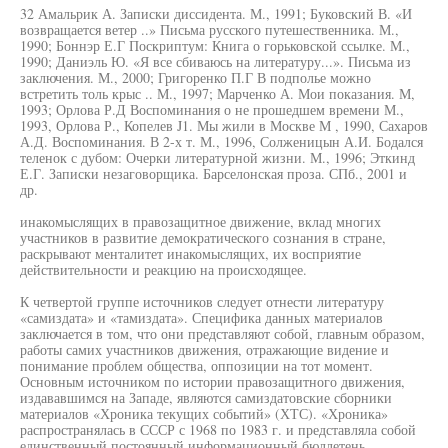
32 Амальрик А. Записки диссидента. М., 1991; Буковский В. «И
возвращается ветер ..» Письма русского путешественника. М.,
1990; Боннэр Е.Г Поскриптум: Книга о горьковской ссылке. М.,
1990; Даниэль Ю. «Я все сбиваюсь на литературу...». Письма из
заключения. М., 2000; Григоренко П.Г В подполье можно
встретить толь крыс .. М., 1997; Марченко А. Мои показания. М,
1993; Орлова Р.Д Воспоминания о не прошедшем времени М.,
1993, Орлова Р., Копелев J1. Мы жили в Москве М , 1990, Сахаров
А.Д. Воспоминания. В 2-х т. М., 1996, Солженицын А.И. Бодался
теленок с дубом: Очерки литературной жизни. М., 1996; Эткинд
Е.Г. Записки незаговорщика. Барселонская проза. СПб., 2001 и
др.
инакомыслящих в правозащитное движение, вклад многих
участников в развитие демократического сознания в стране,
раскрывают менталитет инакомыслящих, их восприятие
действительности и реакцию на происходящее.
К четвертой группе источников следует отнести литературу
«самиздата» и «тамиздата». Специфика данных материалов
заключается в том, что они представляют собой, главным образом,
работы самих участников движения, отражающие видение и
понимание проблем общества, оппозиции на тот момент.
Основным источником по истории правозащитного движения,
издававшимся на Западе, являются самиздатовские сборники
материалов «Хроника текущих событий» (ХТС). «Хроника»
распространялась в СССР с 1968 по 1983 г. и представляла собой
единственный постоянный информационный бюллетень