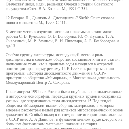
Отечества' люди, идеи, решения: Очерки истории Советского
государства./Сост. В А. Козлов. М„ 1991 С 351.
12 Богораз Л., Даниэль А. Диссиденты // 50/50: Опыт словаря
нового мышления М., 1990. С.411.
Заметное место в изучении истории инакомыслия занимают
работы С. В. Кулешова, О. В. Волобуева, Ю. Ф. Лукина, Т. А.
Сивохиной, М. Р. Зезиной, Е. И. Пивовара, А. Б. Безбородова и
др.13
Особую группу литературы, исследующей место и роль
диссидентства в советском обществе, составляют книги и статьи,
написанные теми, кто в прошлые годы находился в открытой
оппозиции правящему режиму.14 В 1990 г. к развертыванию
программы «История диссидентского движения в СССР»
приступило общество «Мемориал», в Москве начал деятельность
Международный Центр А. Сахарова.
После августа 1991 г. в России были опубликованы коллективные
и авторские монографии, переводы крупных трудов иностранных
ученых, где затрагивалась тема диссидентства.15 Под эгидой
общества «Мемориал» вышел сборник материалов, в котором
впервые рассмотрен целый ряд аспектов мировоззренческих основ
движения16. Особый вклад в исследование истории инакомыслия
в СССР внес А. А Данилов, в фундаментальном труде которого на
большом фактическом материале, показаны история
возникновения диссидентства, впервые дается научное