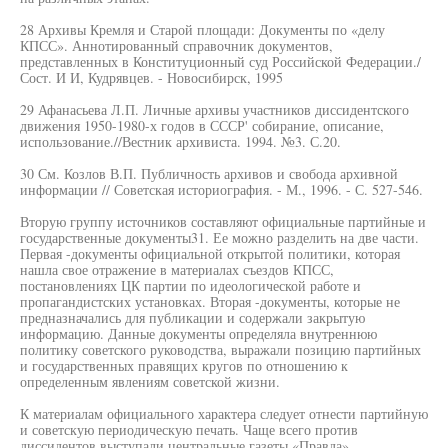
28 Архивы Кремля и Старой площади: Документы по «делу
КПСС». Аннотированный справочник документов,
представленных в Конституционный суд Российской Федерации./
Сост. И И, Кудрявцев. - Новосибирск, 1995
29 Афанасьева Л.П. Личные архивы участников диссидентского
движения 1950-1980-х годов в СССР' собирание, описание,
использование.//Вестник архивиста. 1994. №3. С.20.
30 См. Козлов В.П. Публичность архивов и свобода архивной
информации // Советская историография. - М., 1996. - С. 527-546.
Вторую группу источников составляют официальные партийные и
государственные документы31. Ее можно разделить на две части.
Первая -документы официальной открытой политики, которая
нашла свое отражение в материалах съездов КПСС,
постановлениях ЦК партии по идеологической работе и
пропагандистских установках. Вторая -документы, которые не
предназначались для публикации и содержали закрытую
информацию. Данные документы определяла внутреннюю
политику советского руководства, выражали позицию партийных
и государственных правящих кругов по отношению к
определенным явлениям советской жизни.
К материалам официального характера следует отнести партийную
и советскую периодическую печать. Чаще всего против
диссидентов выступали центральные газеты «Правда»,