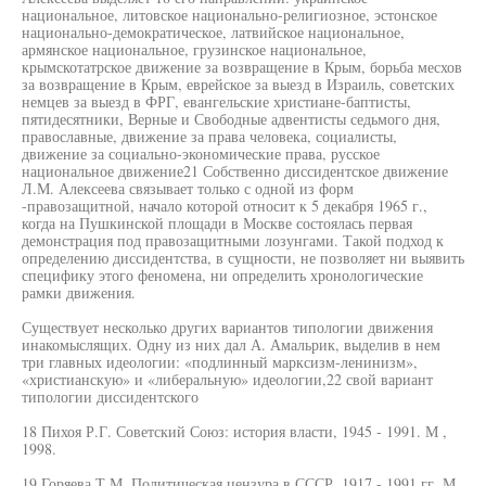
национальное, литовское национально-религиозное, эстонское
национально-демократическое, латвийское национальное,
армянское национальное, грузинское национальное,
крымскотатрское движение за возвращение в Крым, борьба месхов
за возвращение в Крым, еврейское за выезд в Израиль, советских
немцев за выезд в ФРГ, евангельские христиане-баптисты,
пятидесятники, Верные и Свободные адвентисты седьмого дня,
православные, движение за права человека, социалисты,
движение за социально-экономические права, русское
национальное движение21 Собственно диссидентское движение
Л.М. Алексеева связывает только с одной из форм
-правозащитной, начало которой относит к 5 декабря 1965 г.,
когда на Пушкинской площади в Москве состоялась первая
демонстрация под правозащитными лозунгами. Такой подход к
определению диссидентства, в сущности, не позволяет ни выявить
специфику этого феномена, ни определить хронологические
рамки движения.
Существует несколько других вариантов типологии движения
инакомыслящих. Одну из них дал А. Амальрик, выделив в нем
три главных идеологии: «подлинный марксизм-ленинизм»,
«христианскую» и «либеральную» идеологии,22 свой вариант
типологии диссидентского
18 Пихоя Р.Г. Советский Союз: история власти, 1945 - 1991. М ,
1998.
19 Горяева Т.М. Политическая цензура в СССР. 1917 - 1991 гг. М.,