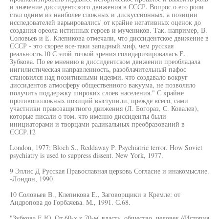
и значение диссидентского движения в СССР. Вопрос о его роли
стал одним из наиболее сложных и дискуссионных, а позиции
исследователей варьировались' от крайне негативных оценок до
создания ореола истинных героев и мучеников. Так, например, В.
Соловьев и Е. Клепикова отмечали, что диссидентское движение в
СССР - это скорее все-таки западный миф, чем русская
реальность.10 С этой точкой зрения солидаризировалась Е.
Зубкова. По ее мнению в диссидентском движении преобладала
нигилистическая направленность, разоблачительный пафос
становился над позитивными идеями, что создавало вокруг
диссидентов атмосферу общественного вакуума, не позволяло
получить поддержку широких слоев населения." С крайне
противоположных позиций выступили, прежде всего, сами
участники правозащитного движения (Л. Богораз, С. Ковалев),
которые писали о том, что именно диссиденты были
инициаторами и творцами радикальных преобразований в
СССР.12
London, 1977; Bloch S., Reddaway P. Psychiatric terror. How Soviet
psychiatry is used to suppress dissent. New York, 1977.
9 Эллис Д Русская Православная церковь Согласие и инакомыслие.
-Лондон, 1990
10 Соловьев В., Клепикова Е., Заговорщики в Кремле: от
Андропова до Горбачева. М., 1991. С.68.
"Зубкова Е.Ю. От 60-х к 70-м' власть, общество, человек.//История