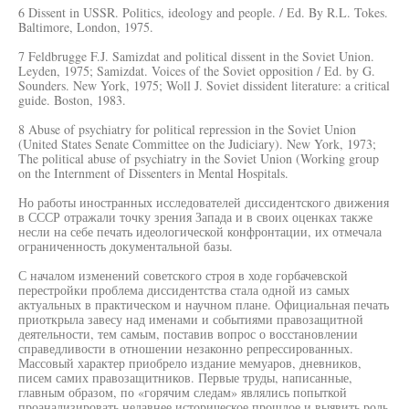
6 Dissent in USSR. Politics, ideology and people. / Ed. By R.L. Tokes.
Baltimore, London, 1975.
7 Feldbrugge F.J. Samizdat and political dissent in the Soviet Union.
Leyden, 1975; Samizdat. Voices of the Soviet opposition / Ed. by G.
Sounders. New York, 1975; Woll J. Soviet dissident literature: a critical
guide. Boston, 1983.
8 Abuse of psychiatry for political repression in the Soviet Union
(United States Senate Committee on the Judiciary). New York, 1973;
The political abuse of psychiatry in the Soviet Union (Working group
on the Internment of Dissenters in Mental Hospitals.
Но работы иностранных исследователей диссидентского движения
в СССР отражали точку зрения Запада и в своих оценках также
несли на себе печать идеологической конфронтации, их отмечала
ограниченность документальной базы.
С началом изменений советского строя в ходе горбачевской
перестройки проблема диссидентства стала одной из самых
актуальных в практическом и научном плане. Официальная печать
приоткрыла завесу над именами и событиями правозащитной
деятельности, тем самым, поставив вопрос о восстановлении
справедливости в отношении незаконно репрессированных.
Массовый характер приобрело издание мемуаров, дневников,
писем самих правозащитников. Первые труды, написанные,
главным образом, по «горячим следам» являлись попыткой
проанализировать недавнее историческое прошлое и выявить роль