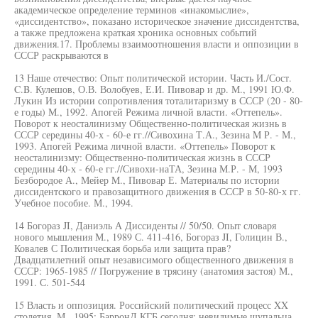
академическое определение терминов «инакомыслие»,
«диссидентство», показано историческое значение диссидентства,
а также предложена краткая хроника основных событий
движения.17. Проблемы взаимоотношения власти и оппозиции в
СССР раскрываются в
13 Наше отечество: Опыт политической истории. Часть И./Сост.
C.B. Кулешов, О.В. Волобуев, Е.И. Пивовар и др. М., 1991 Ю.Ф.
Лукин Из истории сопротивления тоталитаризму в СССР (20 - 80-
е годы) М., 1992. Апогей Режима личной власти. «Оттепель».
Поворот к неосталинизму Общественно-политическая жизнь в
СССР середины 40-х - 60-е гг.//Сивохина Т.А., Зезина M Р. - М.,
1993. Апогей Режима личной власти. «Оттепель» Поворот к
неосталинизму: Общественно-политическая жизнь в СССР
середины 40-х - 60-е гг.//Сивохи-наТА, Зезина М.Р. - М, 1993
Безбородое А., Мейер M., Пивовар Е. Материалы по истории
диссидентского и правозащитного движения в СССР в 50-80-х гг.
Учебное пособие. М., 1994.
14 Богораз JI, Даниэль А Диссиденты // 50/50. Опыт словаря
нового мышления М., 1989 С. 411-416, Богораз JI, Голицин В.,
Ковалев С Политическая борьба или защита прав?
Двадцатилетний опыт независимого общественного движения в
СССР: 1965-1985 // Погружение в трясину (анатомия застоя) М.,
1991. С. 501-544
15 Власть и оппозиция. Российский политический процесс XX
столетия. М., 1995; БарронД КГБ сегодня: невидимые щупальца