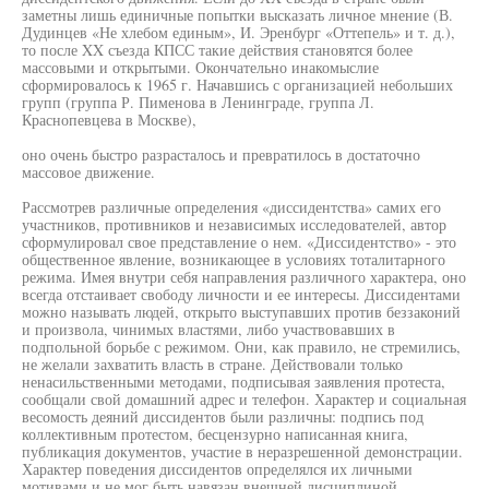
заметны лишь единичные попытки высказать личное мнение (В.
Дудинцев «Не хлебом единым», И. Эренбург «Оттепель» и т. д.),
то после XX съезда КПСС такие действия становятся более
массовыми и открытыми. Окончательно инакомыслие
сформировалось к 1965 г. Начавшись с организацией небольших
групп (группа Р. Пименова в Ленинграде, группа Л.
Краснопевцева в Москве),
оно очень быстро разрасталось и превратилось в достаточно
массовое движение.
Рассмотрев различные определения «диссидентства» самих его
участников, противников и независимых исследователей, автор
сформулировал свое представление о нем. «Диссидентство» - это
общественное явление, возникающее в условиях тоталитарного
режима. Имея внутри себя направления различного характера, оно
всегда отстаивает свободу личности и ее интересы. Диссидентами
можно называть людей, открыто выступавших против беззаконий
и произвола, чинимых властями, либо участвовавших в
подпольной борьбе с режимом. Они, как правило, не стремились,
не желали захватить власть в стране. Действовали только
ненасильственными методами, подписывая заявления протеста,
сообщали свой домашний адрес и телефон. Характер и социальная
весомость деяний диссидентов были различны: подпись под
коллективным протестом, бесцензурно написанная книга,
публикация документов, участие в неразрешенной демонстрации.
Характер поведения диссидентов определялся их личными
мотивами и не мог быть навязан внешней дисциплиной.