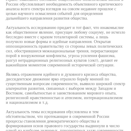
России обусловливает необходимость объективного критического
анализа всего спектра взглядов на совсем недавнее прошлое с
целью научного осмысления событий для определения
дальнейшего направления развития общества.
Актуальность исследованию придает и тот факт, что инакомыслие
как общественное явление, присущее любому социуму, не исчезло
бесследно вместе с крахом тоталитарной системы, а лишь
получило новые формы и идейные направления. Открытая
оппозиционность правительству со стороны левых политических
сил, обострившиеся межнациональные трения, перерастающие
порой в вооруженные конфликты, угроза усиления фашизма,
разгул нетрадиционных религиозных культов (сект), делают ее
важнейшим моментом современной исторической ситуации.
Являясь отражением идейного и духовного кризиса общества,
диссидентское движение ярко отразило борьбу мнений по
существенным вопросам современности, выявило широкий спектр
альтернатив развития, связанных с выбором между Западом и
Востоком, самобытностью и заимствованием мирового опыта,
религиозной нравственностью и атеизмом, интернационализмом
и национализмом и т.д.
Актуальность темы исследования обусловлена и тем
обстоятельством, что протекающие в современной России
процессы становления демократического общества и
формирования основ правового государства выдвинули в число
одной из наиболее значимых, приоритетных задач современности