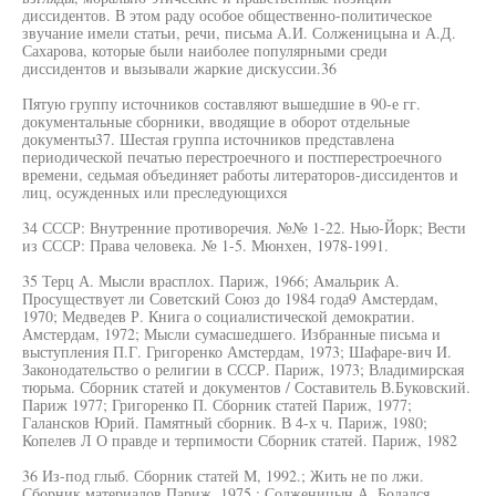
диссидентов. В этом раду особое общественно-политическое
звучание имели статьи, речи, письма А.И. Солженицына и А.Д.
Сахарова, которые были наиболее популярными среди
диссидентов и вызывали жаркие дискуссии.36
Пятую группу источников составляют вышедшие в 90-е гг.
документальные сборники, вводящие в оборот отдельные
документы37. Шестая группа источников представлена
периодической печатью перестроечного и постперестроечного
времени, седьмая объединяет работы литераторов-диссидентов и
лиц, осужденных или преследующихся
34 СССР: Внутренние противоречия. №№ 1-22. Нью-Йорк; Вести
из СССР: Права человека. № 1-5. Мюнхен, 1978-1991.
35 Терц А. Мысли врасплох. Париж, 1966; Амальрик А.
Просуществует ли Советский Союз до 1984 года9 Амстердам,
1970; Медведев Р. Книга о социалистической демократии.
Амстердам, 1972; Мысли сумасшедшего. Избранные письма и
выступления П.Г. Григоренко Амстердам, 1973; Шафаре-вич И.
Законодательство о религии в СССР. Париж, 1973; Владимирская
тюрьма. Сборник статей и документов / Составитель В.Буковский.
Париж 1977; Григоренко П. Сборник статей Париж, 1977;
Галансков Юрий. Памятный сборник. В 4-х ч. Париж, 1980;
Копелев Л О правде и терпимости Сборник статей. Париж, 1982
36 Из-под глыб. Сборник статей М, 1992.; Жить не по лжи.
Сборник материалов Париж, 1975.; Солженицын А. Бодался