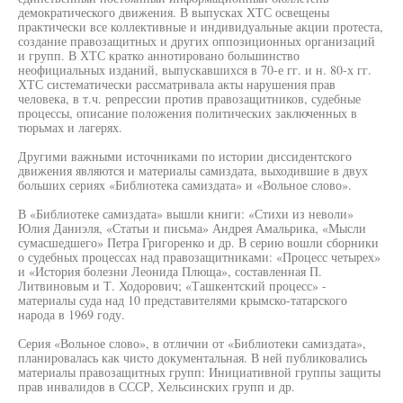
демократического движения. В выпусках ХТС освещены
практически все коллективные и индивидуальные акции протеста,
создание правозащитных и других оппозиционных организаций
и групп. В ХТС кратко аннотировано большинство
неофициальных изданий, выпускавшихся в 70-е гг. и н. 80-х гг.
ХТС систематически рассматривала акты нарушения прав
человека, в т.ч. репрессии против правозащитников, судебные
процессы, описание положения политических заключенных в
тюрьмах и лагерях.
Другими важными источниками по истории диссидентского
движения являются и материалы самиздата, выходившие в двух
больших сериях «Библиотека самиздата» и «Вольное слово».
В «Библиотеке самиздата» вышли книги: «Стихи из неволи»
Юлия Даниэля, «Статьи и письма» Андрея Амальрика, «Мысли
сумасшедшего» Петра Григоренко и др. В серию вошли сборники
о судебных процессах над правозащитниками: «Процесс четырех»
и «История болезни Леонида Плюща», составленная П.
Литвиновым и Т. Ходорович; «Ташкентский процесс» -
материалы суда над 10 представителями крымско-татарского
народа в 1969 году.
Серия «Вольное слово», в отличии от «Библиотеки самиздата»,
планировалась как чисто документальная. В ней публиковались
материалы правозащитных групп: Инициативной группы защиты
прав инвалидов в СССР, Хельсинских групп и др.