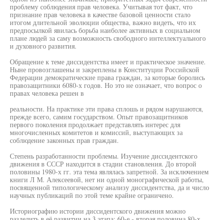
проблему соблюдения прав человека. Учитывая тот факт, что
признание прав человека в качестве базовой ценности стало
итогом длительной эволюции общества, важно видеть, что их
предпосылкой явилась борьба наиболее активных в социальном
плане людей за саму возможность свободного интеллектуального
и духовного развития.
Обращение к теме диссидентства имеет и практическое значение.
Ныне провозглашены и закреплены в Конституции Российской
Федерации демократические права граждан, за которые боролись
правозащитники 6080-х годов. Но это не означает, что вопрос о
правах человека решен в
реальности. На практике эти права сплошь и рядом нарушаются,
прежде всего, самим государством. Опыт правозащитников
первого поколения продолжает представлять интерес для
многочисленных комитетов и комиссий, выступающих за
соблюдение законных прав граждан.
Степень разработанности проблемы. Изучение диссидентского
движения в СССР находится в стадии становления. До второй
половины 1980-х гг. эта тема являлась запретной. За исключением
книги Л М. Алексеевой, нет ни одной монографической работы,
посвященной типологическому анализу диссидентства, да и число
научных публикаций по этой теме крайне ограничено.
Историографию истории диссидентского движения можно
разделить в её развитии на 3 этапа: 60-е - вторая половина 80-х