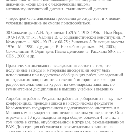
движение, «социализм с человеческим лицом»,
антикоммунистический диссент, сталинистский диссент;
- перестройка легализовала требования диссидентов, и к новым
условиям движение не смогло приспособиться.
38 Солженицын А.И. Архипелаг ГУЛАГ. 1918-1956. - Нью-Йорк,
1973-1978. тт 1-3; Чалидзе В. О социалистической конституции. //
Коммунист. - 1989 - №17 - с.68-75.; Зиновьев А Зияющие высоты.
1976 - М., 1990.; Дудинцев В. Не хлебом единым. - М„ 2005.;
Солженицын А Один день Ивана Денисовича. Рассказы 60-х гг. -
СПб , 2000 и др.
Практическая значимость исследования состоит в том, что
полученные выводы и материалы диссертации могут быть
использованы при подготовке обобщающих работ, исследований
по отдельным вопросам отечественной истории, а также при
разработке лекционных курсов, на семинарских занятиях по
гуманитарным дисциплинам в высших учебных заведениях.
Апробация работы. Результаты работы апробированы на научных
конференциях, проводившихся на историческом факультете
Коломенского государственного педагогического института и в
Московском государственном педагогическом университете. Они
отражены в 13 публикациях автора общим объемом 4 печ. л., в
том числе в статье, опубликованной в журнале, рекомендованном
ВАК. Диссертация обсуждена и рекомендована к защите на
заседании кафедры истории Коломенского государственного