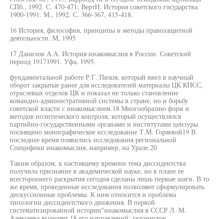
СПб., 1992. С. 470-471; ВертН. История советского государства.
1900-1991. М., 1992. С. 366-367, 415-418.
16 История, философия, принципы и методы правозащитной
деятельности. М, 1995
17 Данилов A.A. История инакомыслия в России. Советский
период 19171991. Уфа, 1995.
фундаментальной работе Р.Г. Пихоя, который ввел в научный
оборот закрытые ранее для исследователей материалы ЦК КПСС,
отраслевых отделов ЦК и показал не только становление
командно-административной системы в стране, но и борьбу
советской власти с инакомыслием.18 Многообразию форм и
методов политического контроля, который осуществлялся
партийно-государственными органами и институтами цензуры
посвящено монографическое исследование Т.М. Горяевой19 В
последнее время появились исследования региональной
Специфики инакомыслия, например, на Урале.20
Таким образом, к настоящему времени тема диссидентства
получила признание в академической науке, но в плане ее
всестороннего раскрытия сегодня сделаны лишь первые шаги. В то
же время, проведенные исследования позволяют сформулировать
дискуссионные проблемы. К ним относится и проблема
типологии диссидентсткого движения. В первой
систематизированной истории"инакомыслия в СССР Л. М.
Алексеева выделяет 18 его направлений: украинское