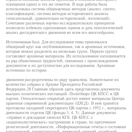
освещения одних и тех же сюжетов. В ходе работы была
использована система общенаучных методов (анализ, синтез,
классификация), система методов исторического анализа
(описательный, сравнительно-исторический, логический).
Сочетание различных научно-исследовательских принципов
позволило избежать однозначных оценок и дать типологический
анализ диссидентского движения во всем его многообразии.
Источниковая база. Для исследования темы привлекался
обширный круг как опубликованных, так и архивных источников,
которые можно разделить на несколько групп. Первую группу
составляют архивные материалы. Их использование наталкивается
на ряд объективных трудностей, связанных с происхождением
документов и их доступностью для исследования. Архивные
источники по истории
движения рассредоточены по ряду хранилищ. Значительное их
количество собрано в Архиве Президента Российской
Федерации.28 Главным образом здесь представлены документы
высших политических инстанций -Политбюро ЦК КПСС и ЦК
партии. Относительно открытый доступ имеют материалы Центра
хранения современной документации (ЦХСД). В нем хранятся
протоколы заседаний секретариата ЦК партии с 1952 г., материалы
деятельности отделов ЦК (фонды 3, 4, 5). Данные документы
-справки и докладные записки КГБ, ЦК КПСС о
«националистических» настроениях в стране, по пресечению
религиозной деятельности, «Информационные отчеты о состоянии
католической, протестантской, армянской церквей, иудейской,