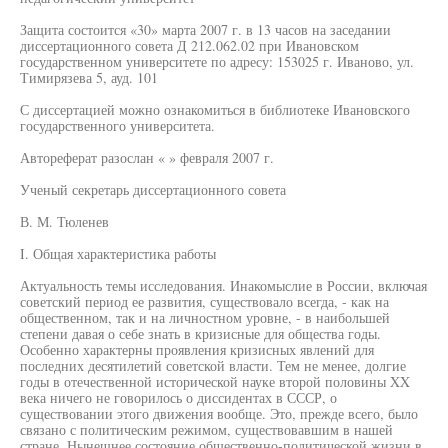
Защита состоится «30» марта 2007 г. в 13 часов на заседании
диссертационного совета Д 212.062.02 при Ивановском
государственном университете по адресу: 153025 г. Иваново, ул.
Тимирязева 5, ауд. 101
С диссертацией можно ознакомиться в библиотеке Ивановского
государственного университета.
Автореферат разослан « » февраля 2007 г.
Ученый секретарь диссертационного совета
В. М. Тюленев
I. Общая характеристика работы
Актуальность темы исследования. Инакомыслие в России, включая
советский период ее развития, существовало всегда, - как на
общественном, так и на личностном уровне, - в наибольшей
степени давая о себе знать в кризисные для общества годы.
Особенно характерны проявления кризисных явлений для
последних десятилетий советской власти. Тем не менее, долгие
годы в отечественной исторической науке второй половины XX
века ничего не говорилось о диссидентах в СССР, о
существовании этого движения вообще. Это, прежде всего, было
связано с политическим режимом, существовавшим в нашей
стране. Нынешнее состояние общественно-политической жизни в