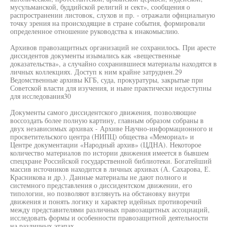
мусульманской, буддийской религий и сект», сообщения о
распространении листовок, слухов и пр. - отражали официальную
точку зрения на происходящие в стране события, формировали
определенное отношение руководства к инакомыслию.
Архивов правозащитных организаций не сохранилось. При аресте
диссидентов документы изымались как «вещественные
доказательства», а случайно сохранившиеся материалы находятся в
личных коллекциях. Доступ к ним крайне затруднен.29
Ведомственные архивы КГБ, суда, прокуратуры, закрытые при
Советской власти для изучения, и ныне практически недоступны
для исследования30
Документы самого диссидентского движения, позволяющие
воссоздать более полную картину, главным образом собраны в
двух независимых архивах - Архиве Научно-информационного и
просветительского центра (НИПЦ) общества «Мемориал» и
Центре документации «Народный архив» (ЦДНА). Некоторое
количество материалов по истории движения имеется в бывшем
спецхране Российской государственной библиотеки. Богатейший
массив источников находится в личных архивах (А. Сахарова, Е.
Красникова и др.). Данные материалы не дают полного и
системного представления о диссидентском движении, его
типологии, но позволяют взглянуть на обстановку внутри
движения и понять логику и характер идейных противоречий
между представителями различных правозащитных ассоциаций,
исследовать формы и особенности правозащитной деятельности
на различных этапах.