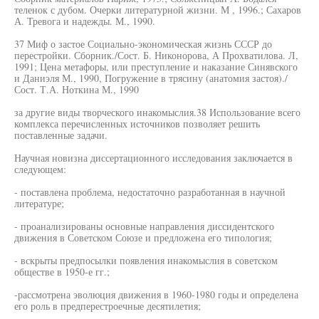
теленок с дубом. Очерки литературной жизни. М , 1996.; Сахаров
А. Тревога и надежды. М., 1990.
37 Миф о застое Социально-экономическая жизнь СССР до
перестройки. Сборник./Сост. Б. Никонорова, А Прохватилова. Л,
1991; Цена метафоры, или преступление и наказание Синявского
и Даниэля М., 1990, Погружение в трясину (анатомия застоя)./
Сост. Т.А. Ноткина М., 1990
за другие виды творческого инакомыслия.38 Использование всего
комплекса перечисленных источников позволяет решить
поставленные задачи.
Научная новизна диссертационного исследования заключается в
следующем:
- поставлена проблема, недостаточно разработанная в научной
литературе;
- проанализированы основные направления диссидентского
движения в Советском Союзе и предложена его типология;
- вскрыты предпосылки появления инакомыслия в советском
обществе в 1950-е гг.;
-рассмотрена эволюция движения в 1960-1980 годы и определена
его роль в предперестроечные десятилетия;