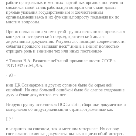
работе центральных и местных партийных органов постепенно
сложился такой стиль работы,при котором они стали давать
прямые указания государственным и хозяйственным
органам,вмешиваясь в их функции.попросту подменяя их по
многим вопросам.
При использовании упомянутой группы источников проявлялся
конкретно-исторический подход, критический анализ
директивных документов. Рязуместся.с позиций современности,
события прошлого выглядят неск'".иначе,а значит полностью
отрицать роль и значение тех или иных постановле-
^ Тюаюп В.А. Развитие неГтлной промчиленноети СССР в
19171932 гг.М.,№Ь.
- iÜ -
ниц ЦК,Совнаркома и других органов было бы серьезной'
ошибкой .Но еще большей ошибкой было бы слепое следование
духу и букче документов тех лет.
Вторую группу источников ПССга utrtn; сборники документов и
материалов об индустриализации страны,отраженные как
I ? '
в изданиях на союзном, так и местном материале. Их основу
составляют архивные документы, вызывающие.особый интерес.