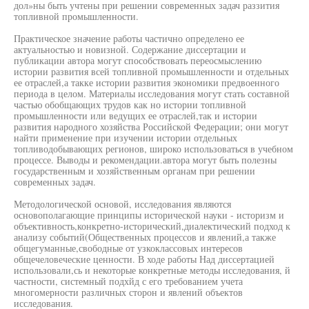
дол»ны быть учтены при решении современных задач раззития
топливной промышленности.
Практическое значение работы частично определено ее
актуальностью и новизной. Содержание диссертации и
публикации автора могут способствовать переосмыслению
истории развития всей топливной промышленности и отдельных
ее отраслей,а такке истории развития экономики предвоенного
периода в целом. Материалы исследования могут стать составной
частью обобщающих трудов как но истории топливной
промышленности или ведущих ее отраслей,так и истории
развития народного хозяйства Российской Федерации; они могут
найти применение при изучении истории отдельных
топливодобывающих регионов, широко использоваться в учебном
процессе. Выводы и рекомендации.автора могут быть полезны
государственным и хозяйственным органам при решении
современных задач.
Методологической основой, исследования являются
основополагающие принципы исторической науки - историзм и
объективность,конкретно-исторический,диалектический подход к
анализу событий(Общественных процессов и явлений,а также
общегуманные,свободные от узкоклассовых интересов
общечеловеческие ценности. В ходе работы Над диссертацией
использовали,сь и некоторые конкретные методы исследования, й
частности, системный подхйд с его требованием учета
многомерности различных сторон и явлений объектов
исследования.