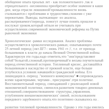
обобщение опыта проалых лет - как положительного ,так и
отрицательного -несомненна приобретает особое значение в каши
дни, когда отрасли люшшвной'промышленности вновь
сталкиваются с проблемами и трудностями,схожими с уже
пережитыми. Выводы, вытекающие -из анализа,
рассматриваемого'периода, помогут лучше понять прошлое и
послужат уроком,который нёльзя не учитывать при
осуществлении.современной экономической реформы на Путях
рыночной экономики
Хронологические -рамки исследования. Анализ проблемы-
осуществляется в хрокологических-рамках; охватывающих почти
25-летний период {окт.Ш'7-: июнь 1941 гг.)', т.е. от прихода
большевиков к власти до начала Великой Отечественной войны.
Характеризуя эти годы,надо отметить,что "они'представляют
собой"больагой,сложный,противоречивый'и весьма поучительный
период.отечественной истории. Топливный кризис, доставшййся
большевикам в наследство от прежней власти, еще больше
углубился.в.условиях начавшейся гражданской войны. Его
ликвидация в.-период ."военного коммунизма" ■ сопровождалась
всеми характерными, чертами-, присущими'.этря политике.
Восстановительный период, совпадавший с реализацией новой
экономической политики, сменился.развитием товарно-денежных
отношений,совершенствованием- структуры;,уяравления,
углублением внешнеэкономических' связей, использованием
передового зарубежного опыта,что позитивно сказывалось на .
развитии топлиекой промышленности. Однако з эти годы имелись