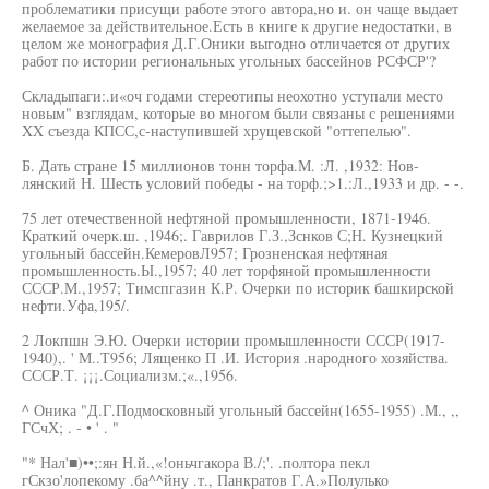
проблематики присущи работе этого автора,но и. он чаще выдает
желаемое за действительное.Есть в книге к другие недостатки, в
целом же монография Д.Г.Оники выгодно отличается от других
работ по истории региональных угольных бассейнов РСФСР'?
Складыпаги:.и«оч годами стереотипы неохотно уступали место
новым" взглядам, которые во многом были связаны с решениями
XX съезда КПСС,с-наступившей хрущевской "оттепелью".
Б. Дать стране 15 миллионов тонн торфа.М. :Л. ,1932: Нов-
лянский Н. Шесть условий победы - на торф.;>1.:Л.,1933 и др. - -.
75 лет отечественной нефтяной промышленности, 1871-1946.
Краткий очерк.ш. ,1946;. Гаврилов Г.З.,Зснков С;Н. Кузнецкий
угольный бассейн.КемеровЛ957; Грозненская нефтяная
промышленность.Ы.,1957; 40 лет торфяной промышленности
СССР.М.,1957; Тимспгазин К.Р. Очерки по историк башкирской
нефти.Уфа,195/.
2 Локпшн Э.Ю. Очерки истории промышленности СССР(1917-
1940),. ' М..Т956; Лященко П .И. История .народного хозяйства.
СССР.Т. ¡¡¡.Социализм.;«.,1956.
^ Оника "Д.Г.Подмосковный угольный бассейн(1655-1955) .М., ,,
ГСчХ; . - • ' . "
"* Нал'■)••;:ян Н.й.,«!оньчгакора В./;'. .полтора пекл
гСкзо'лопекому .ба^^йну .т., Панкратов Г.А.»Полулько