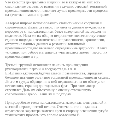
Что касастся центральных изданий,то в каждом из них есть
специальные разделы .о развитии ведущих отраслей топливной
промышленности,что позволяет лучше проследить эти процессы
на фене экономики в целом,'
Автором широко использовались статистические сборники и
справочники. Делается вывод,что многие данные нуждаются в
пересмотре с. использованием белее совериенной методологии
подсчетов. Иска же их общим недостатком является отсутствие
единого подхода к тематической направленности, хронологии,
отсутствие паиных данных о развитии топливной
промшшенности,что вызывало определенные трудности. В этих
условиях при отборе материалов учитывались время, ' место, их
происхождение и т.д.
Третьей группой источников явились произведения
руководителей партии ii государства,й-т.ч. и
Б.И.Ленина,который,будучи главой правительства, .придавал
большое значение развитию топливной промышленности страны.
.В его ■ трудах обращения к ней неравнозначны по объему: от
нескольких, страниц до отдельных фраз. При этом автор
стремился-Дать им объективную опенку,отвечающую
современным требо-. вани.ям и подходам. . .
При,разработке темы использовались материалы центральной и
местной периодической печати. Отмечено,что в изданиях
отраслевого-характера заметен крен в сторону освещения сугубо
технических проблем,что вполне объяснимо.В