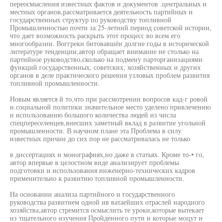
переосмысления известных фактов и документов .центральных и
местных органов,рассматривается деятельность партийных и
государственных структур по руководству топливной
Промышленностью почти за 25-летний период советской истории,
что дает возможность раскрыть этот процесс во всем его
многообразии. Воггреки бнтовавшёи долгие годы в исторической
литературе тенденции,автор обращает внимание не столько на
партийное руководство,сколько на подмену парторганизациями
функций государственных, советских, хозяйственных и других
органов в деле практического решения узловых проблем развития
топливной промышленности.
Новым является й то,что при рассмотрении вопросов кад-г ровой
и.социальной политики значительное место уделено привлечению
и использованию большого количества людей из числа
спецпереселенцев,внесших заметный вклад в развитие угольной
промышленности. В научном плане эта Проблема в силу
известных причин до сих пор не рассматривалась не только
в диссертациях и монографиях,но даже в статьях. Кроме то-• го,
автор впервые в целостном виде анализирует проблемы
подготовки и использования инженерно-технических кадров
применительно к развитию топливной промышленности.
На основании анализа партийного и государственного
руководства развитием одной ив ватаейших отраслей народного
хозяйства,автор стремится осмыслить те уроки,которые вытекает
из тщательного изучения Пройденного пути и которые моцут и