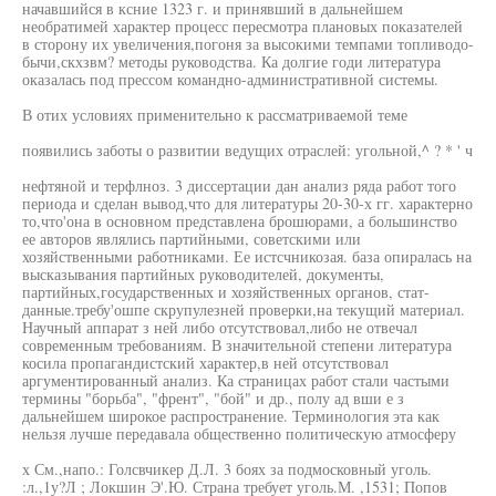
начавшийся в ксние 1323 г. и принявший в дальнейшем
необратимей характер процесс пересмотра плановых показателей
в сторону их увеличения,погоня за высокими темпами топливодо-
бычи,скхзвм? методы руководства. Ка долгие годи литература
оказалась под прессом командно-административной системы.
В отих условиях применительно к рассматриваемой теме
появились заботы о развитии ведущих отраслей: угольной,^ ? * ' ч
нефтяной и терфлноз. 3 диссертации дан анализ ряда работ того
периода и сделан вывод,что для литературы 20-30-х гг. характерно
то,что'она в основном представлена брошюрами, а большинство
ее авторов являлись партийными, советскими или
хозяйственными работниками. Ее истсчникозая. база опиралась на
высказывания партийных руководителей, документы,
партийных,государственных и хозяйственных органов, стат-
данные.требу'ошпе скрупулезней проверки,на текущий материал.
Научный аппарат з ней либо отсутствовал,либо не отвечал
современным требованиям. В значительной степени литература
косила пропагандистский характер,в ней отсутствовал
аргументированный анализ. Ка страницах работ стали частыми
термины "борьба", "френт", "бой" и др., полу ад вши е з
дальнейшем широкое распространение. Терминология эта как
нельзя лучше передавала общественно политическую атмосферу
х См.,напо.: Голсвчикер Д.Л. 3 боях за подмосковный уголь.
:л.,1у?Л ; Локшин Э'.Ю. Страна требует уголь.М. ,1531; Попов