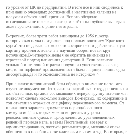
го уровня от ЦК до предприятий. В итоге все в ник сводилось к
признанию очередных достижений,а негативные явления не
получали объективной критики. Все это обедняло
исследования,не позволяло авторам выйти на глубокие выводы в
доле перспективного развития отрасли.
В-третьих, более трети работ защищены до 1956 г.,когда
историческая наука находилась под полным влиянием"Крат-кого
курса",что не давало возмоюости воспроизвести действительную
картину проилого, вовлечь в научный оборот новый круг
источников.В-четвертых,нельзя не обратить внимания на
отраслевой подход написания диссертаций. Если развитие
угольной и нефтяной отрасли получили существенное освещэ-
кие,то по торфяной промышленности была защищена лишь одна
диссертация,да и то экономистом,а не историком.^
При анализе источниковой базы обращено внимание на то, что
изучение документов Центральных партийных, государственных и
хозяйственных органов,составляющих первую группу источников,
позволяет сделать несколько выводов.Во-первых, их содержание и
тон отчетливо отражают специфику переживаемого момента. От
приказного характера документов периода"аоенного
коммунизма',' в которых можно встретить и угрозы
революционным судом, и Трибуналом, до уравновешенных
решений периода нэпа, а затем Постепенный возврат к
администрированию, жесткой регламентации, мелочной опеке,
обвинению в пособничестве классовым врагам и т.д. Во-вторых, в