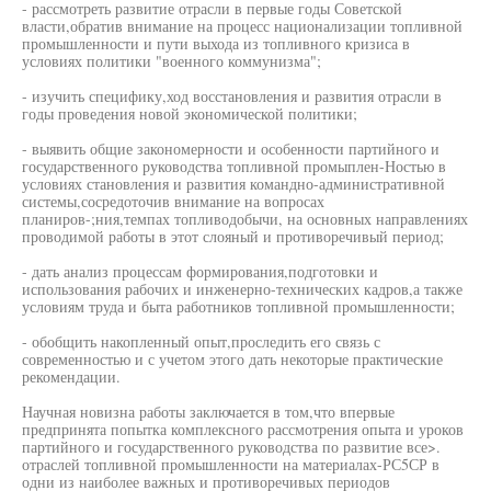
- рассмотреть развитие отрасли в первые годы Советской
власти,обратив внимание на процесс национализации топливной
промышленности и пути выхода из топливного кризиса в
условиях политики "военного коммунизма";
- изучить специфику,ход восстановления и развития отрасли в
годы проведения новой экономической политики;
- выявить общие закономерности и особенности партийного и
государственного руководства топливной промыплен-Ностью в
условиях становления и развития командно-административной
системы,сосредоточив внимание на вопросах
планиров-;ния,темпах топливодобычи, на основных направлениях
проводимой работы в этот слояный и противоречивый период;
- дать анализ процессам формирования,подготовки и
использования рабочих и инженерно-технических кадров,а также
условиям труда и быта работников топливной промышленности;
- обобщить накопленный опыт,проследить его связь с
современностью и с учетом этого дать некоторые практические
рекомендации.
Научная новизна работы заключается в том,что впервые
предпринята попытка комплексного рассмотрения опыта и уроков
партийного и государственного руководства по развитие все>.
отраслей топливной промышленности на материалах-РС5СР в
одни из наиболее важных и противоречивых периодов