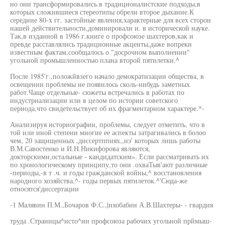
но они трансформировались.в традиционалистские подходы,в
которых сложившиеся стереотипы обрели второе дыхание.К
середине 80-х гг. застойные явления,характерные для всех сторон
нашей действительности,доминировали и. в исторической науке.
Так,в изданной в 1986 г.книге о профсоюзе шахтеров,как и
превде расставлялись традиционные акценты,даже вопреки
известным фактам,сообщалось о "досрочном выполнении"
угольной промышленностью плана второй пятилетки.^
После 1985'г.,положйвзего начало демократизации общества, в
освещении проблемы не появилось сколь-нибудь заметных
работ.Чаще отдельные- сюжеты встречались в работах по
индустриализации или в целом по истории советского
периода,что свидетельствует об их фрагментарном характере.*-
Анализируя историографии, проблемы, следует отметить, что в
той или иной степени многие ее аспекты затрагивались в болоо
чем, 20 защищенных ,диссертппиях,,иэ' которых лишь работы
В.М.Савостенко и И.Н.Никифорова являются,
докторскими,остальные - кандидатским». Если рассматривать их
по хронологическому принципу,то они .охваТыв'ают различные
-периоды,-в т .ч. и годы гражданской войны,^ восстановления
народного хозяйства,^- годы первых пятилеток.^'Сюда-же
относятся'диссертации
-1 Малявин П.М.,Бочаров Ф.С.,|ихобабин А.В.Шахтеры- - гвардия
труда .Страницы^исто^ии профсоюза рабочих угольной прймыш-