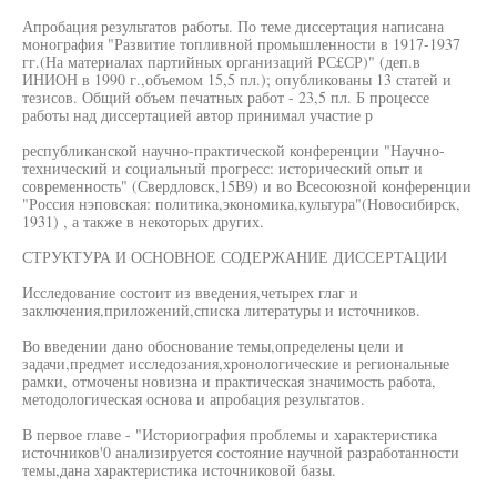
Апробация результатов работы. По теме диссертация написана
монография "Развитие топливной промышленности в 1917-1937
гг.(На материалах партийных организаций РС£СР)" (деп.в
ИНИОН в 1990 г.,объемом 15,5 пл.); опубликованы 13 статей и
тезисов. Общий объем печатных работ - 23,5 пл. Б процессе
работы над диссертацией автор принимал участие р
республиканской научно-практической конференции "Научно-
технический и социальный прогресс: исторический опыт и
современность" (Свердловск,15В9) и во Всесоюзной конференции
"Россия нэповская: политика,экономика,культура"(Новосибирск,
1931) , а также в некоторых других.
СТРУКТУРА И ОСНОВНОЕ СОДЕРЖАНИЕ ДИССЕРТАЦИИ
Исследование состоит из введения,четырех глаг и
заключения,приложений,списка литературы и источников.
Во введении дано обоснование темы,определены цели и
задачи,предмет исследозания,хронологические и региональные
рамки, отмочены новизна и практическая значимость работа,
методологическая основа и апробация результатов.
В первое главе - "Историография проблемы и характеристика
источников'0 анализируется состояние научной разработанности
темы,дана характеристика источниковой базы.