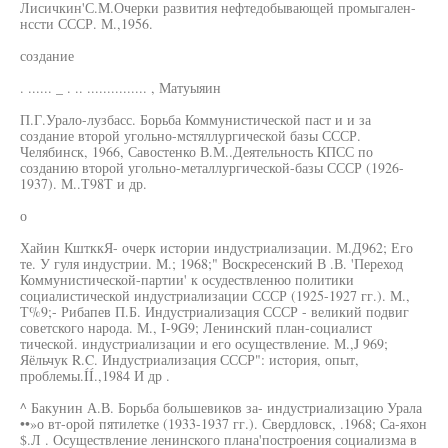
Лисичкин'С.М.Очерки развития нефтедобывающей промыгален-
нссти СССР. М.,1956.
создание
. ...... _ . .. ............... , Матуыяин
П.Г.Урало-лузбасс. Борьба Коммунистической паст и и за
создание второй угольно-мстяллургической базы СССР.
Челябинск, 1966, Савостенко В.М..Деятельность КПСС по
созданию второй угольно-металлургической-базы СССР (1926-
1937). М..Т98Т и др.
о
Хайин КштккЯ- очерк истории индустриализации. М.Д962; Его
те. У гуля индустрии. М.; 1968;" Воскресенский В .В. 'Переход
Коммунистической-партии' к осудествленюо политики
социалистической индустриализации СССР (1925-1927 гг.). М.,
Т%9;- Рибапев П.Б. Индустриализация СССР - великий подвиг
советского народа. М., I-9G9; Ленинский план-социалист
тической. индустриализации и его осуществление. М.,J 969;
Яёльчук R.C. Индустриализация СССР": история, опыт,
проблемы.ÍÍ.,1984 И др .
^ Бакунин А.В. Борьба большевиков за- индустриализацию Урала
••»о вт-орой пятилетке (1933-1937 гг.). Свердловск, .1968; Са-яхон
$.Л . Осуществление ленинского плана'построения социализма в