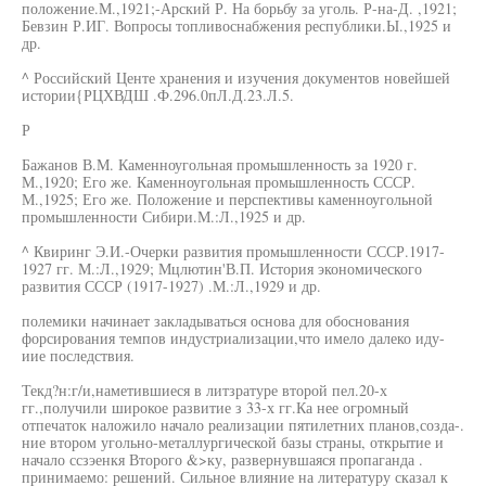
положение.М.,1921;-Арский Р. На борьбу за уголь. Р-на-Д. ,1921;
Бевзин Р.ИГ. Вопросы топливоснабжения республики.Ы.,1925 и
др.
^ Российский Центе хранения и изучения документов новейшей
истории{РЦХВДШ .Ф.296.0пЛ.Д.23.Л.5.
Р
Бажанов В.М. Каменноугольная промышленность за 1920 г.
М.,1920; Его же. Каменноугольная промышленность СССР.
М.,1925; Его же. Положение и перспективы каменноугольной
промышленности Сибири.М.:Л.,1925 и др.
^ Квиринг Э.И.-Очерки развития промышленности СССР.1917-
1927 гг. М.:Л.,1929; Мцлютин'В.П. История экономического
развития СССР (1917-1927) .М.:Л.,1929 и др.
полемики начинает закладываться основа для обоснования
форсирования темпов индустриализации,что имело далеко иду-
иие последствия.
Текд?н:г/и,наметившиеся в литзратуре второй пел.20-х
гг.,получили широкое развитие з 33-х гг.Ка нее огромный
отпечаток наложило начало реализации пятилетних планов,созда-.
ние втором угольно-металлургической базы страны, открытие и
начало ссзэенкя Второго &>ку, развернувшаяся пропаганда .
принимаемо: решений. Сильное влияние на литературу сказал к