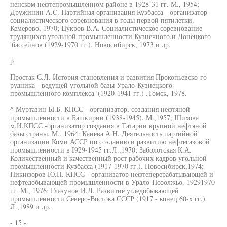
ненском нефтепромышленном районе в 1928-31 гг. М., 1954;
Дружинин A.C. Партийная организация Кузбасса - организатор
социалистического соревнования в годы первой пятилетки.
Кемерово, 1970; Цукров В.А. Социалистическое соревнование
трудящихся угольной промышленности Кузнечного.и Донецкого
'бассейнов (1929-1970 гг.). Новосибирск, 1973 и др.
р
Простак С.Л. История становления и развития Прокопьевско-го
рудника - ведущей угольной базы Урало-Кузнецкого
промышленного комплекса '(1920-1941 гг.) .Томск, 1978.
^ Муртазин Ы.Б. КПСС - организатор, создания нефтяной
промышленности в Башкирии (1938-1945). М.,1957; Шихова
м.И.КПСС -организатор создания в Татарии крупной нефтяной
базы страны. М., 1964: Канева А.Н. Деятельность партийной
организации Коми АССР по созданию и развитию нефтегазовой
промышленности в I929-1945 гг.Л.,1970; Заболотская К.А.
Количественный и качественный рост рабочих кадров угольной
промышленности Кузбасса (1917-1970 гг.). Новосибирск,1974;
Никифоров Ю.Н. КПСС - организатор нефтеперерабатывающей и
нефтедобывающей промышленности в Урало-Поэолжьо. 19291970
гг. М., 1976; Глазунов И.Л. Развитие угледобывающей
промышленности Северо-Востока СССР (1917 - конец 60-х гг.)
Л.,1989 и др.
- 15 -