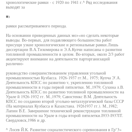
хронологические рамки - с 1920 по 1941 г.^ Ряд исследования
выходят за
■з
рамки рассматриваемого периода.
На основании приведенных данных мо>»но сделать некоторые
выводы. Во-первых, для подавляющего большинства работ
присущи узкие хронологические и региональные рамки.Лишь
диссертации В.А.Тихомирова и Э.А.Кулчи написаны о развитии
топливной промышленности в целом. Во-вторых, около 2/3 работ
акцентируют внимание на деятельности парторганизаций
различно-
руководство совершенствованием управления угольной
промышленностью Кузбасса. 1926-1937 гг.М., 1975; Купча Э'.А.
Деятельность КПСС по развитию v, укреплению топливной
промышленности в годы первой пятилетки. М.,1979; Сухина л.В.
Деятельность КПСС по развитию топливной промышленности на
Урале й 1926-1932 гг. М.,1979; Савостенкс В.М. Деятельность
КПСС по созданию второй угольно-металлургической базы СССР
(На материалах Кузбасса и Казахстана. 19261937 гг.). М.,1982;
Лапин В.Е. Завершение технической реконструкции топливной
промышленности на Урале в годы второй пятилетки.I933-I937IT.
Свердловск,1986 и др.
^ Лосев Й.К. Развитие социалистического соревнования в Гр°3~