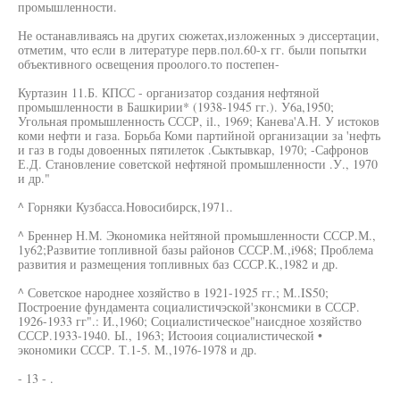
промышленности.
Не останавливаясь на других сюжетах,изложенных э диссертации,
отметим, что если в литературе перв.пол.60-х гг. были попытки
объективного освещения проолого.то постепен-
Куртазин 11.Б. КПСС - организатор создания нефтяной
промышленности в Башкирии* (1938-1945 гг.). У6а,1950;
Угольная промышленность СССР, il., 1969; Канева'А.Н. У истоков
коми нефти и газа. Борьба Коми партийной организации за 'нефть
и газ в годы довоенных пятилеток .Сыктывкар, 1970; -Сафронов
Е.Д. Становление советской нефтяной промышленности .У., 1970
и др."
^ Горняки Кузбасса.Новосибирск,1971..
^ Бреннер Н.М. Экономика нейтяной промышленности СССР.М.,
1у62;Развитие топливной базы районов СССР.M.,i968; Проблема
развития и размещения топливных баз СССР.К.,1982 и др.
^ Советское народнее хозяйство в 1921-1925 гг.; M..IS50;
Построение фундамента социалистичэской'зконсмики в СССР.
1926-1933 гг".: И.,1960; Социалистическое"наисдное хозяйство
СССР.1933-1940. Ы., 1963; Истооия социалистической •
экономики СССР. Т.1-5. M.,1976-1978 и др.
- 13 - .