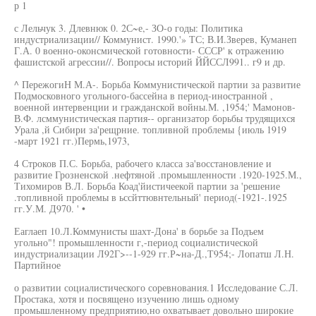
р 1
с Лельчук 3. Длевнюк 0. 2С~е,- ЗО-о годы: Политика
индустриализации// Коммунист. 1990.'» ТС; В.И.Зверев, Куманеп
Г.А. 0 военно-оконсмической готовности- СССР' к отражению
фашистской агрессии//. Вопросы историй ЙЙССЛ991.. г9 и др.
^ ПережогиН М.А-. Борьба Коммунистической партии за развитие
Подмосковного угольного-бассейна в период-иностранной ,
военной интервенции и гражданской войны.М. ,1954;' Мамонов-
В.Ф. лсммунистическая партия-- организатор борьбы трудящихся
Урала ,й Сибири за'рещрние. топливной проблемы {июль 1919
-март 1921 гг.)Пермь,1973,
4 Строков П.С. Борьба, рабочего класса за'восстановление и
развитие Грозненской .нефтяной .промышленности .1920-1925.М.,
Тихомиров В.Л. Борьба Коад'йистичеекой партии за 'решение
.топливной проблемы в ьссйттювнтельный' период(-1921-.1925
гг.У.М. Д970. ' •
Еаглаеп 10.Л.Коммунисты шахт-Дона' в борьбе за Подъем
угольно"! промышленности г,-период социалистической
индустриализации Л92Г>--1-929 гг.Р~на-Д.,Т954;- Лопатш Л.Н.
Партийное
о развитии социалистического соревнования.1 Исследование С.Л.
Простака, хотя и посвящено изучению лишь одному
промышленному предприятию,но охватывает довольно широкие