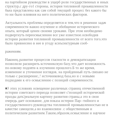
на партийном руководстве в ущерб роли государственных и иных
структур,с дру-го1 стороны, история топливной проьмшленности
бьиа представлена как сам собой текущий процесс без какого бы
то ни было влияния на него политических факторов.
Актуальность проблемы определяется и тем,что в решении задач
современности важно изучение и обобщение исторического
опыта, который ценен своими уроками. При этом необходимо
подвергнуть переосмыслению все уже известное.освободив
истории развития топливной промышленности от всего того,что
было привнесено в нее в угоду кснъснктурным сооб-
ражениям.
Наконец.развитие процессов гласности и демократизации
позволили расширить ксточниксвую базу,что дает возможность
по-новому подояти-к изучению прошлого.Б то же время,
изменение и уточнение взглядов, на пройденный путь связано не
только с расширение;,! источниковод база,но и с новыми
подходами к его осмыслению с позиций современности.
■3 этих условиях освещение различных страниц отечественной
истории советского периода позволяет с'позиций исторической
празды дать'реальную картину развития страны,а это в свои
очередь дает основание, для показа истерии Пар--тнйного и
государственного руководства топливной промышленностью не в
качестве самоцели,а во взаимосвязи .с общественным и
политическим развитием.Таким,образом,осмысление и научное