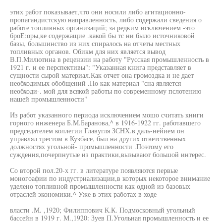
этих работ показывает,что они носили либо агитационно-
пропагандистскую направленность, либо содержали сведения о
работе топливных организаций; за редким исключением -это
броЕ:оры,ке содержащие .какой бы тс ни было источниковой
базы, большинство из них спиралось на отчеты местных
топливных органов. Обикм для них является вывод
В.П.Милютина в рецензии на работу "Русская промышленность в
1921 г. и ее перспективы": "Указанная книга представляет в
сущности сырой материал.Как отчет она громоздка и не дает
необходимых обобщений .Но как материал "сна является
необходи-. мой для всякой работы по современному пслотению
нашей промышленности"
Из работ указанного периода исключением мошо считать книги
горного инженера Б.М.Баранова,^ в 1916-1922 гг. работавшего
председателем коллегии Главугля ЗСНХ.в даль-нейием он
управлял трестом в Кузбасе, был на других ответственных
должностях угольной- промышленности .Поэтому его
суждения,почерпнутые из практики,вызывают большой интерес.
Со второй пол.20-х гг. в литературе появляются первые
моногоафии по индустриализации,в которых некоторое внимание
уделено топливной промышленности как одной из базовых
отраслей экономики.^ Уже в этих работах в ходе
власти .М. ,1920; Филиппович К.К. Подмосковный угольный
бассейн в 1919 г. М.,1920: Зуев П.Угольная промышленность и ее