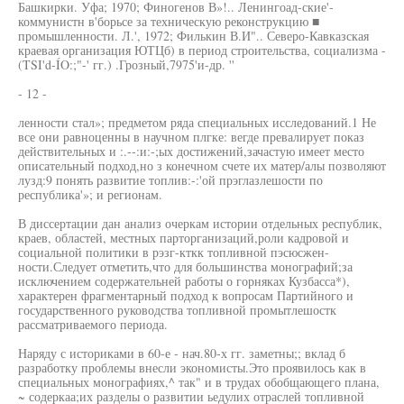
Башкирки. Уфа; 1970; Финогенов В»!.. Ленингоад-ские'-
коммунистн в'борьсе за техническую реконструкцию ■
промышленности. Л.', 1972; Филькин В.И".. Северо-Кавказская
краевая организация ЮТЦб) в период строительства, социализма -
(TSI'd-ÍO:;"-' гг.) .Грозный,7975'и-др. ''
- 12 -
ленности стал»; предметом ряда специальных исследований.1 Не
все они равноценны в научном плгке: вегде превалирует показ
действительных и :.--:и:-;ых достижений,зачастую имеет место
описательный подход,но з конечном счете их матер/алы позволяют
лузд:9 понять развитие топлив:-:'ой прэглазлешости по
республика'»; и регионам.
В диссертации дан анализ очеркам истории отдельных республик,
краев, областей, местных парторганизаций,роли кадровой и
социальной политики в рэзг-кткк топливной пэсюсжен-
ности.Следует отметить,что для большинства монографий;за
исключением содержательней работы о горняках Кузбасса*),
характерен фрагментарный подход к вопросам Партийного и
государственного руководства топливной промытлешостк
рассматриваемого периода.
Наряду с историками в 60-е - нач.80-х гг. заметны;; вклад б
разработку проблемы внесли экономисты.Это проявилось как в
специальных монографиях,^ так" и в трудах обобщающего плана,
~ содеркаа;их разделы о развитии ьедулих отраслей топливной