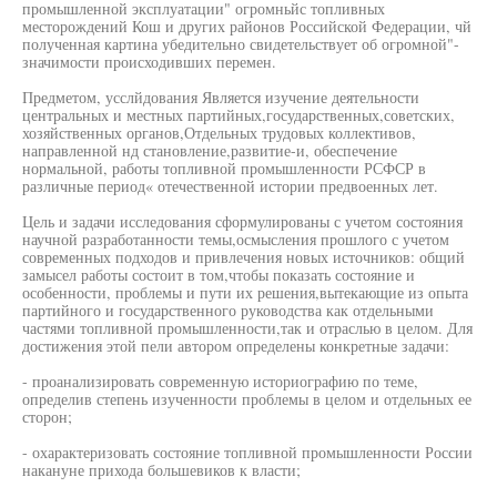
промышленной эксплуатации" огромньйс топливных
месторождений Кош и других районов Российской Федерации, чй
полученная картина убедительно свидетельствует об огромной"-
значимости происходивших перемен.
Предметом, усслйдования Является изучение деятельности
центральных и местных партийных,государственных,советских,
хозяйственных органов,Отдельных трудовых коллективов,
направленной нд становление,развитие-и, обеспечение
нормальной, работы топливной промышленности РСФСР в
различные период« отечественной истории предвоенных лет.
Цель и задачи исследования сформулированы с учетом состояния
научной разработанности темы,осмысления прошлого с учетом
современных подходов и привлечения новых источников: общий
замысел работы состоит в том,чтобы показать состояние и
особенности, проблемы и пути их решения,вытекающие из опыта
партийного и государственного руководства как отдельными
частями топливной промышленности,так и отраслью в целом. Для
достижения этой пели автором определены конкретные задачи:
- проанализировать современную историографию по теме,
определив степень изученности проблемы в целом и отдельных ее
сторон;
- охарактеризовать состояние топливной промышленности России
накануне прихода большевиков к власти;