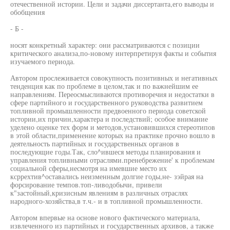
отечественной истории. Цели и задачи диссертанта,его выводы и
обобщения
- Б -
носят конкретный характер: они рассматриваются с позиции
критического анализа,по-новому интерпретируя факты и события
изучаемого периода.
Автором прослеживается совокупность позитивных и негативных
тенденция как по проблеме в целом,так и по важнейшим ее
направлениям. Переосмысливаются противоречия и недостатки в
сфере партийного и государственного руководства развитием
топливной промышленности предвоенного периода советской
истории,их причин,характера и последствий; особое внимание
уделено оценке тех форм и методов,установившихся стереотипов
в этой области,применение которых на практике прочно вошло в
деятельность партийных и государственных органов в
последующие годы.Так, сло^ившеся методы планирования и
управления топливными отраслями.пренебрежение' к проблемам
социальной сферы,несмотря на имевшие место их
ксррехтив^оставались неизменным долгие годы,не- зэйрая на
форсирование темпов.топ-ливодобычи, привели
к"застойный,кризисным явлениям в различных отраслях
народного-хозяйства,в т.ч.- и в топливной промышленности.
Автором впервые на основе нового фактического материала,
извлеченного из партийных и государственных архивов, а также