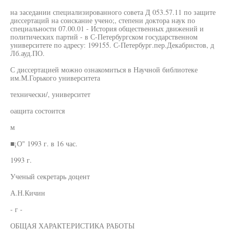
на заседании специализированного совета Д 053.57.11 по защите
диссертаций на соискание учено;, степени доктора наук по
специальности 07.00.01 - История общественных движений и
политических партий - в С-Петербургском государственном
университете по адресу: 199155. С-Петербург.пер.Декабристов, д
Лб.ауд.ПО.
С диссертацией можно ознакомиться в Научной библиотеке
им.М.Горького университета
технически/, университет
оащита состоится
м
■¡О" 1993 г. в 16 час.
1993 г.
Ученый секретарь доцент
А.Н.Кичин
- г -
ОБЩАЯ ХАРАКТЕРИСТИКА РАБОТЫ