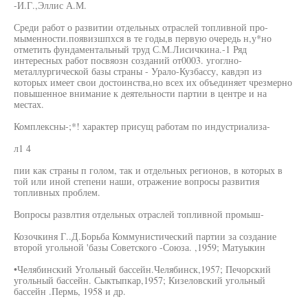
-И.Г.,Эллис А.М.
Среди работ о развитии отдельных отраслей топливной про-
мыменности.появизшпхся в те годы,в первую очередь н,у*но
отметить фундаментальный труд С.М.Лисичкина.-1 Ряд
интересных работ посвяозн созданий от0003. угоглно-
металлургической базы страны - Урало-Кузбассу, кавдэп из
которых имеет свои достоинства,но всех их объединяет чрезмерно
повышенное внимание к деятельности партии в центре и на
местах.
Комплексны-;*! характер присущ работам по индустриализа-
л1 4
пии как страны п голом, так и отдельных регионов, в которых в
той или иной степени наши, отражение вопросы развития
топливных проблем.
Вопросы развлтия отдельных отраслей топливной промыш-
Козочкиня Г..Д.Борьба Коммунистический партии за создание
второй угольной 'базы Советского -Союза. ,1959; Матуыкин
•Челябинский Угольный бассейн.Челябинск,1957; Печорский
угольный бассейн. Сыктыпкар,1957; Кизеловский угольный
бассейн .Пермь, 1958 и др.