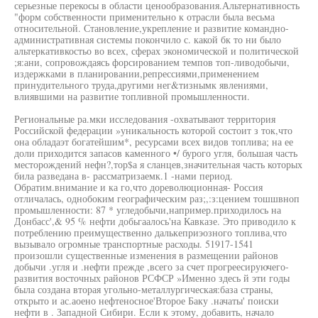
серьезные перекосы в области ценообразования.Альтернативность
"форм собственности применительно к отрасли была весьма
относительной. Становление,укрепление и развитие командно-
административная системы покончило с. какой бк то ни было
альтеркативкостьо во всех, сферах экономической и политической
;я:ани, сопровождаясь форсированием темпов топ-ливодобычи,
издержками в планировании,репрессиями,применением
принудительного труда,другими нег&тизнымк явлениями,
влиявшими на развитие топливной промышленности.
Региональные ра.мки исследования -охватывают территория
Российской федерации »уникальность которой состоит з ток,что
она обладаэт богатейшим*, ресурсами всех видов топлива; на ее
доли приходится запасов каменного •/ бурого угля, большая часть
месторождений нефн?,тор$а я сланцев,значительная часть которых
била разведана в- рассматризаемк.1 -нами период.
Обратим.внимание и ка го,что дореволюционная- Россия
отличалась, однобоким географическим раз;,:з:цением тошшвноп
промышленности: 87 * угледобычи,например.приходилось на
Донбасс',& 95 % нефти добьгаалось'на Кавказе. Это приводило к
потреблению преимущественно далькеприэозного топлива,что
вызывало огромные транспортные расходы. 51917-1541
произошли существенные изменения в размещении районов
добычи .угля и .нефти прежде ,всего за счет прогреесируючего-
развития восточных районов РСФСР »Именно здесь й эти годы
была создана вторая угольно-металлургическая:база страны,
открыто и ас.аоено нефтеносное'Второе Баку .начаты' поиски
нефти в . Западной Сибири. Если к этому, добавить, начало