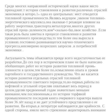
Среди многих направлений исторической науки вашое место
принадлеят.т истории становления и развития различных отраслей
экономики,в которо,1» одна из центральных: мест отводится
топливной промыгиенности.Являясь ведущим ¡звеном топливно-
энергетического коуллекса,она оказквае-т рехакцее влияние на
работу энергетики,транспорта.металлургии,многих других
отраслей прош-;шленности,ком^<нально-бш,овое хозяйство .Если
такая роль была заметна в процессе становления и развития
промышленного производства,то тем более она выросла в
условиях постоянно развивающегося научно-технического
прогресса,неизмеримо возросших запросов .и потребностей
экономики .
Актуальность темы объясняется преяде всего недостаточностью ее
разработки.До сих пор в историческом плане не было написано
обобшепщих работ но истории развития топливной промь-
лленности в целом,тем более по,осмыслению опыта и уроков
партийного и государственного руководства. Что же касается
истории развития отдельных отраслей топливной
промышленности советского периода,то,во-первых,работы по
нефтяной и угольной отраслям охватывает весь период в
целом,уделяя предвоенный годам значительно меньшее
внимание,чем послевоенным,а по истории торфяной
промышленности последняя книга очеркового характера вышла
более 36 лёт назад и не дает устойчивого представления о ее
развитии. Ва-вторых,в литературе наблюдаются две крайности. С
одной стороны, имело место стремление акцентировать внимание