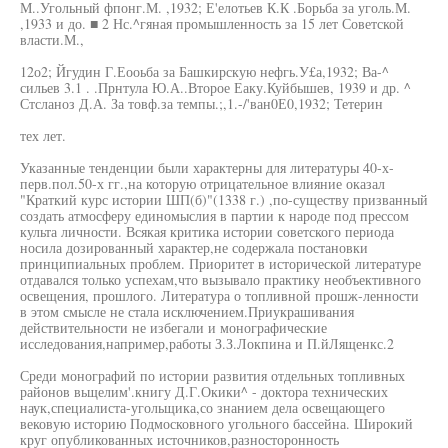
М..Угольный фпонг.М. ,1932; Е'елотьев К.К .Борьба за уголь.М.
,1933 и до. ■ 2 Нс.^гяная промышленность за 15 лет Советской
власти.М.,
12о2; Йгудин Г.Еооьба за Башкирскую нефгь.У£а,1932; Ва-^
сильев 3.1 . .Прнтула Ю.А..Второе Еаку.Куйбышев, 1939 и др. ^
Стсланоз Д.А. За товф.за темпы.;,1.-/'ван0Е0,1932; Тетерин
тех лет.
Указанные тенденции были характерны для литературы 40-х-
перв.пол.50-х гг.,на которую отрицательное влияние оказал
"Краткий курс истории ШП(б)"(1338 г.) ,по-существу призванный
создать атмосферу единомыслия в партии к народе под прессом
культа личности. Всякая критика истории советского периода
носила дозированный характер,не содержала постановки
принципиальных проблем. Приоритет в исторической литературе
отдавался только успехам,что вызывало практику необъективного
освещения, прошлого. Литература о топливной прошж-ленности
в этом смысле не стала исключением.Приукрашивания
действительности не избегали и монографические
исследования,например,работы З.З.Локпина и П.йЛященкс.2
Среди монографий по истории развития отдельных топливных
районов вьщелим'.книгу Д.Г.Окики^ - доктора технических
наук,специалиста-угольщика,со знанием дела освещающего
вековую историю Подмосковного угольного бассейна. Широкий
круг опубликованных источников,разносторонность