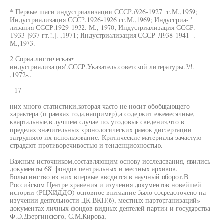
* Первые шаги индустриализации СССР.í926-1927 гг.М.,1959;
Индустриализация СССР.1926-1926 гг.М.,1969; Индусгриа- '
лизания СССР.1929-1932. М., 1970; Индустриализация СССР.
Т933-]937 гт.!,]. ,1971; Индустриализация СССР-Л938-1941 -.
М.,1973.
2 Сорна.лигтичегкая•
индустриализация'.СССР.Указатель.советской литературы.?/!.
,1972-..
- 17 -
них много статистики,которая часто не носит обобщающего
характера (п рамках года,например),а содержит ежемесячные,
квартальные,в лучшем случае полугодовые сведения,что в
пределах значительных хронологических рамок диссертации
затрудняло их использование. Критические материалы зачастую
страдают противоречивостью и тенденциозностью.
Важным источником,составляющим основу исследования, явились
документы 68' фондов центральных и местных архивов.
Большинство из них впервые вводится в научный оборот.В
Российском Центре хранения и изучения документов новейшей
истории (РЦХИДДО) основное внимание было сосредоточено на
изучении деятельности ЦК ВКП(б), местных парторганизаций»
документах личных фондов видных деятелей партии и государства
Ф.Э.Дзергинского, С.М.Кирова,