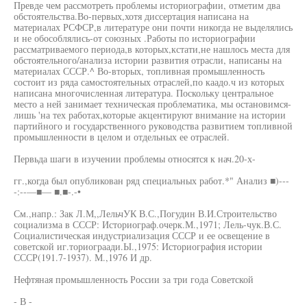
Превде чем рассмотреть проблемы историографии, отметим два
обстоятельства.Во-первых,хотя диссертация написана на
материалах РСФСР,в литературе они почти никогда не выделялись
и не обособлялись-от союзных .Работы по историографии
рассматриваемого периода,в которых,кстати,не нашлось места для
обстоятельного/анализа истории развития отрасли, написаны на
материалах СССР.^ Во-вторых, топливная промышленность
состоит из ряда самостоятельных отраслей,по каадо.ч из которых
написана многочисленная литература. Поскольку центральное
место а ней занимает техническая проблематика, мы остановимся-
лишь 'на тех работах,которые акцентируют внимание на истории
партийного и государственного руководства развитием топливной
промышленности в целом и отдельных ее отраслей.
Первьда шаги в изучении проблемы относятся к нач.20-х-
гг.,когда был опубликован ряд специальных работ.*" Анализ ■)---
-:--—■— ■.■-.-•
См.,напр.: Зак Л.М,,ЛельчУК В.С.,Погудин В.И.Строительство
социализма в СССР: Историограф.очерк.М.,1971; Лель-чук.В.С.
Социалистическая индустриализация СССР и ее освещение в
советской иг.ториограади.Ы.,1975: Историография истории
СССР(191.7-1937). М.,1976 И др.
Нефтяная промышленность России за три года Советской
- В -