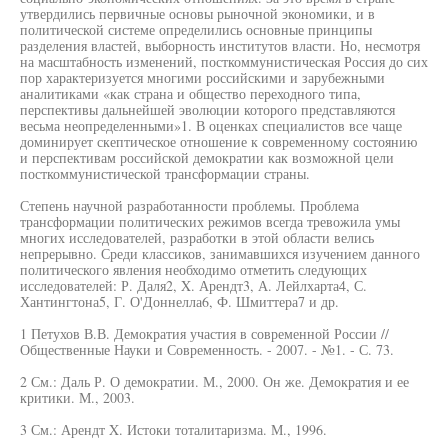
утвердились первичные основы рыночной экономики, и в
политической системе определились основные принципы
разделения властей, выборность институтов власти. Но, несмотря
на масштабность изменений, посткоммунистическая Россия до сих
пор характеризуется многими российскими и зарубежными
аналитиками «как страна и общество переходного типа,
перспективы дальнейшей эволюции которого представляются
весьма неопределенными»1. В оценках специалистов все чаще
доминирует скептическое отношение к современному состоянию
и перспективам российской демократии как возможной цели
посткоммунистической трансформации страны.
Степень научной разработанности проблемы. Проблема
трансформации политических режимов всегда тревожила умы
многих исследователей, разработки в этой области велись
непрерывно. Среди классиков, занимавшихся изучением данного
политического явления необходимо отметить следующих
исследователей: Р. Даля2, X. Арендт3, А. Лейлхарта4, С.
Хантингтона5, Г. О'Доннелла6, Ф. Шмиттера7 и др.
1 Петухов В.В. Демократия участия в современной России //
Общественные Науки и Современность. - 2007. - №1. - С. 73.
2 См.: Даль Р. О демократии. М., 2000. Он же. Демократия и ее
критики. М., 2003.
3 См.: Арендт X. Истоки тоталитаризма. М., 1996.