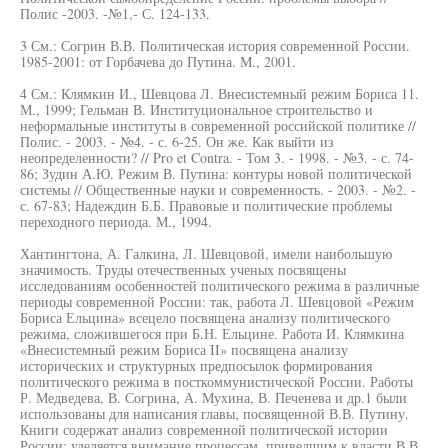
Полис -2003. -№1,- С. 124-133.
3 См.: Согрин В.В. Политическая история современной России.
1985-2001: от Горбачева до Путина. М., 2001.
4 См.: Клямкин И., Шевцова Л. Внесистемный режим Бориса 11.
М., 1999; Гельман В. Институциональное строительство и
неформальные институты в современной российской политике //
Полис. - 2003. - №4. - с. 6-25. Он же. Как выйти из
неопределенности? // Pro et Contra. - Том 3. - 1998. - №3. - с. 74-
86; Зудин А.Ю. Режим В. Путина: контуры новой политической
системы // Общественные науки и современность. - 2003. - №2. -
с. 67-83; Надеждин Б.Б. Правовые и политические проблемы
переходного периода. М., 1994.
Хантингтона, А. Галкина, Л. Шевцовой, имели наибольшую
значимость. Труды отечественных ученых посвящены
исследованиям особенностей политического режима в различные
периоды современной России: так, работа Л. Шевцовой «Режим
Бориса Ельцина» всецело посвящена анализу политического
режима, сложившегося при Б.Н. Ельцине. Работа И. Клямкина
«Внесистемный режим Бориса II» посвящена анализу
исторических и структурных предпосылок формирования
политического режима в посткоммунистической России. Работы
Р. Медведева, В. Согрина, А. Мухина, В. Печенева и др.1 были
использованы для написания главы, посвященной В.В. Путину.
Книги содержат анализ современной политической истории
России: уделяется внимание процессам, приведшим к власти В.В.