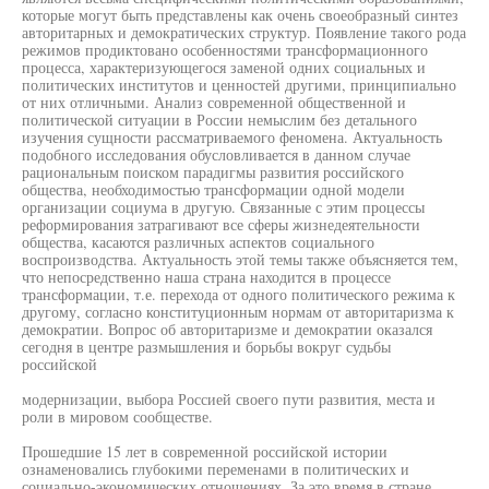
которые могут быть представлены как очень своеобразный синтез
авторитарных и демократических структур. Появление такого рода
режимов продиктовано особенностями трансформационного
процесса, характеризующегося заменой одних социальных и
политических институтов и ценностей другими, принципиально
от них отличными. Анализ современной общественной и
политической ситуации в России немыслим без детального
изучения сущности рассматриваемого феномена. Актуальность
подобного исследования обусловливается в данном случае
рациональным поиском парадигмы развития российского
общества, необходимостью трансформации одной модели
организации социума в другую. Связанные с этим процессы
реформирования затрагивают все сферы жизнедеятельности
общества, касаются различных аспектов социального
воспроизводства. Актуальность этой темы также объясняется тем,
что непосредственно наша страна находится в процессе
трансформации, т.е. перехода от одного политического режима к
другому, согласно конституционным нормам от авторитаризма к
демократии. Вопрос об авторитаризме и демократии оказался
сегодня в центре размышления и борьбы вокруг судьбы
российской
модернизации, выбора Россией своего пути развития, места и
роли в мировом сообществе.
Прошедшие 15 лет в современной российской истории
ознаменовались глубокими переменами в политических и
социально-экономических отношениях. За это время в стране