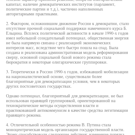
капитал; наличие демократических институтов (парламент,
политические партии и т.д.), частично наполненных
авторитарными практиками.
2. Фактором, осложнившим движение России к демократии, стало
отсутствие прочной социальной поддержки намеченного курса Б.
Ельцина. Всплеск политической активности в начале 1990-х годов
имел небольшой созидательный потенциал, общественная энергия
не была напрямую связана с реализацией экономических
интересов масс, вследствие чего быстро пошла на спад. Была
создана и реализована административная модель реформирования
сверху, основной социальной базой нового режима стала
бюрократия и некоторые олигархические группировки.
3. Теоретически в России 1990-х годов, избежавшей мобилизации
на националистической основе, существовали более
благоприятные для демократизации условия, чем в некоторых
других постсоветских государствах.
Однако потенциал, благоприятный для демократизации, не был
использован правящей группировкой, ориентированной на
технократические методы осуществления власти и
практиковавшей антикоммунизм в качестве средства легитимации
правящего режима.
4. Отличительной особенностью режима В. Путина стала
моноцентрическая модель организации государственной власти.
Этому способствовали следующие действия: изменение порядка