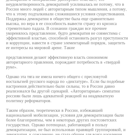
неудовлетворенность демократией усиливалась не потому, что в
России много людей с авторитарным типом мышления, а потому,
что к этому подталкивали сложившиеся условия существования.
Поддержка демократии в обществе была еще сравнительно
высока, но вера в ее способность вывести страну из кризиса
стремительно падала. В сознании граждан все прочнее
укоренялось представление, будто демократия не совместима с
эффективной властью, способной остановить разгул преступности
и коррупции, навести в стране элементарный порядок, защитить
ее интересы на мировой арене. Такие
представления делают эффективную власть синонимом
авторитарного правления, порождают потребность в «твердой
руке».
Однако эта тяга не имела ничего общего с пресловутой
ностальгией русского народа по «диктатуре». Если бы подобные
настроения действительно были сильны, то в России давно
реализовался бы другой сценарий. «Авторитарные» симпатии
россиян были лишь адекватной реакцией на неадекватную
политику реформаторов.
Таким образом, теоретически в России, избежавшей
национальной мобилизации, условия для демократизации были
более благоприятны, чем в некоторых других постсоветских
государствах. Однако потенциал, работающий в пользу
демократизации, не был использован правящей группировкой, и
демократия, к сожалению, не стала общим для всего населения