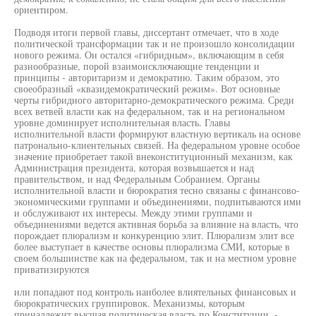
ориентиром.
Подводя итоги первой главы, диссертант отмечает, что в ходе
политической трансформации так и не произошло консолидации
нового режима. Он остался «гибридным», включающим в себя
разнообразные, порой взаимоисключающие тенденции и
принципы - авторитаризм и демократию. Таким образом, это
своеобразный «квазидемократический режим». Вот основные
черты гибридного авторитарно-демократического режима. Среди
всех ветвей власти как на федеральном, так и на региональном
уровне доминирует исполнительная власть. Главы
исполнительной власти формируют властную вертикаль на основе
патронально-клиентельных связей. На федеральном уровне особое
значение приобретает такой внеконституционный механизм, как
Администрация президента, которая возвышается и над
правительством, и над Федеральным Собранием. Органы
исполнительной власти и бюрократия тесно связаны с финансово-
экономическими группами и объединениями, подпитываются ими
и обслуживают их интересы. Между этими группами и
объединениями ведется активная борьба за влияние на власть, что
порождает плюрализм и конкуренцию элит. Плюрализм элит все
более выступает в качестве основы плюрализма СМИ, которые в
своем большинстве как на федеральном, так и на местном уровне
приватизируются
или попадают под контроль наиболее влиятельных финансовых и
бюрократических группировок. Механизмы, которым
принадлежит высшая политическая власть по Конституции, -