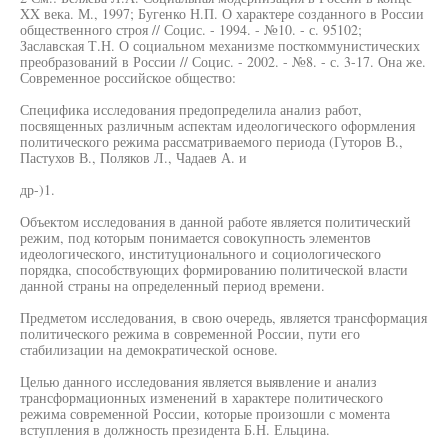
XX века. М., 1997; Бугенко Н.П. О характере созданного в России
общественного строя // Социс. - 1994. - №10. - с. 95102;
Заславская Т.Н. О социальном механизме посткоммунистических
преобразований в России // Социс. - 2002. - №8. - с. 3-17. Она же.
Современное российское общество:
Специфика исследования предопределила анализ работ,
посвященных различным аспектам идеологического оформления
политического режима рассматриваемого периода (Гуторов В.,
Пастухов В., Поляков Л., Чадаев А. и
др-)1.
Объектом исследования в данной работе является политический
режим, под которым понимается совокупность элементов
идеологического, институционального и социологического
порядка, способствующих формированию политической власти
данной страны на определенный период времени.
Предметом исследования, в свою очередь, является трансформация
политического режима в современной России, пути его
стабилизации на демократической основе.
Целью данного исследования является выявление и анализ
трансформационных изменений в характере политического
режима современной России, которые произошли с момента
вступления в должность президента Б.Н. Ельцина.