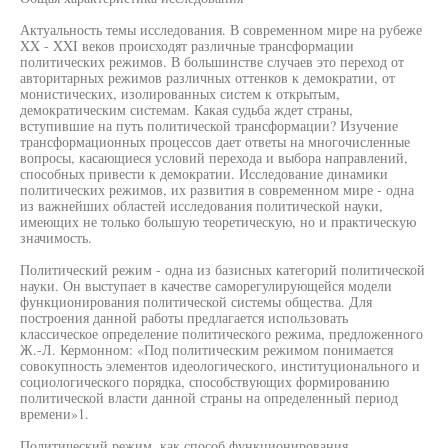
Актуальность темы исследования. В современном мире на рубеже
XX - XXI веков происходят различные трансформации
политических режимов. В большинстве случаев это переход от
авторитарных режимов различных оттенков к демократии, от
монистических, изолированных систем к открытым,
демократическим системам. Какая судьба ждет страны,
вступившие на путь политической трансформации? Изучение
трансформационных процессов дает ответы на многочисленные
вопросы, касающиеся условий перехода и выбора направлений,
способных привести к демократии. Исследование динамики
политических режимов, их развития в современном мире - одна
из важнейших областей исследования политической науки,
имеющих не только большую теоретическую, но и практическую
значимость.
Политический режим - одна из базисных категорий политической
науки. Он выступает в качестве саморегулирующейся модели
функционирования политической системы общества. Для
построения данной работы предлагается использовать
классическое определение политического режима, предложенного
Ж.-Л. Кермонном: «Под политическим режимом понимается
совокупность элементов идеологического, институционального и
социологического порядка, способствующих формированию
политической власти данной страны на определенный период
времени»1.
Политический режим, как способ функционирования