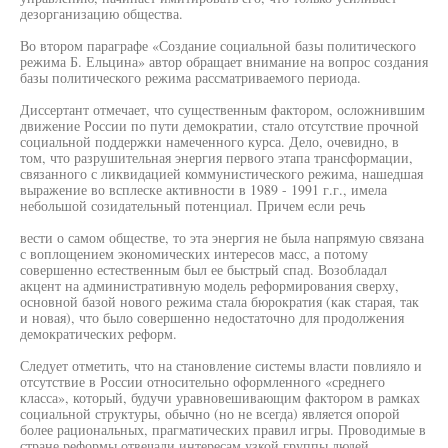
дезорганизацию общества.
Во втором параграфе «Создание социальной базы политического
режима Б. Ельцина» автор обращает внимание на вопрос создания
базы политического режима рассматриваемого периода.
Диссертант отмечает, что существенным фактором, осложнившим
движение России по пути демократии, стало отсутствие прочной
социальной поддержки намеченного курса. Дело, очевидно, в
том, что разрушительная энергия первого этапа трансформации,
связанного с ликвидацией коммунистического режима, нашедшая
выражение во всплеске активности в 1989 - 1991 г.г., имела
небольшой созидательный потенциал. Причем если речь
вести о самом обществе, то эта энергия не была напрямую связана
с воплощением экономических интересов масс, а потому
совершенно естественным был ее быстрый спад. Возобладал
акцент на административную модель реформирования сверху,
основной базой нового режима стала бюрократия (как старая, так
и новая), что было совершенно недостаточно для продолжения
демократических реформ.
Следует отметить, что на становление системы власти повлияло и
отсутствие в России относительно оформленного «среднего
класса», который, будучи уравновешивающим фактором в рамках
социальной структуры, обычно (но не всегда) является опорой
более рациональных, прагматических правил игры. Проводимые в
стране реформы отвечали интересам узкой группы людей,