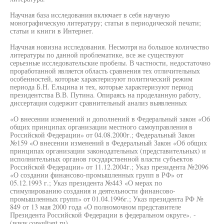
Научная база исследования включает в себя научную
монографическую литературу; статьи в периодической печати;
статьи и книги в Интернет.
Научная новизна исследования. Несмотря на большое количество
литературы по данной проблематике, все же существуют
серьезные исследовательские пробелы. В частности, недостаточно
проработанной является область сравнения тех отличительных
особенностей, которые характеризуют политический режим
периода Б.Н. Ельцина и тех, которые характеризуют период
президентства В.В. Путина. Опираясь на проделанную работу,
диссертация содержит сравнительный анализ выявленных
«О внесении изменений и дополнений в Федеральный закон «Об
общих принципах организации местного самоуправления в
Российской Федерации» от 04.08.2000г.; Федеральный Закон
№159 «О внесении изменений в Федеральный Закон «Об общих
принципах организации законодательных (представительных) и
исполнительных органов государственной власти субъектов
Российской Федерации» от 11.12.2004г.; Указ президента №2096
«О создании финансово-промышленных групп в РФ» от
05.12.1993 г.; Указ президента №443 «О мерах по
стимулированию создания и деятельности финансово-
промышленных групп» от 01.04.1996г.; Указ президента РФ №
849 от 13 мая 2000 года «О полномочном представителе
Президента Российской Федерации в федеральном округе». -
(www.consultant.ru).