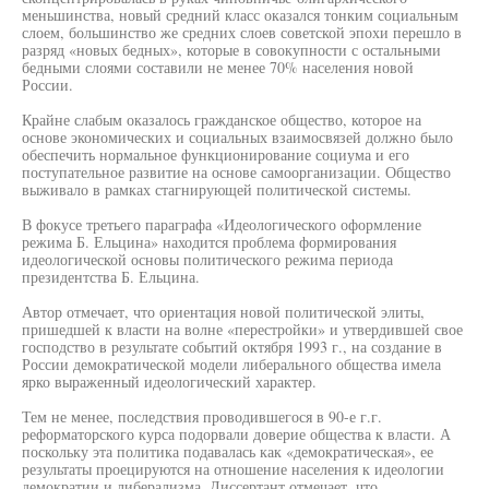
меньшинства, новый средний класс оказался тонким социальным
слоем, большинство же средних слоев советской эпохи перешло в
разряд «новых бедных», которые в совокупности с остальными
бедными слоями составили не менее 70% населения новой
России.
Крайне слабым оказалось гражданское общество, которое на
основе экономических и социальных взаимосвязей должно было
обеспечить нормальное функционирование социума и его
поступательное развитие на основе самоорганизации. Общество
выживало в рамках стагнирующей политической системы.
В фокусе третьего параграфа «Идеологического оформление
режима Б. Ельцина» находится проблема формирования
идеологической основы политического режима периода
президентства Б. Ельцина.
Автор отмечает, что ориентация новой политической элиты,
пришедшей к власти на волне «перестройки» и утвердившей свое
господство в результате событий октября 1993 г., на создание в
России демократической модели либерального общества имела
ярко выраженный идеологический характер.
Тем не менее, последствия проводившегося в 90-е г.г.
реформаторского курса подорвали доверие общества к власти. А
поскольку эта политика подавалась как «демократическая», ее
результаты проецируются на отношение населения к идеологии
демократии и либерализма. Диссертант отмечает, что