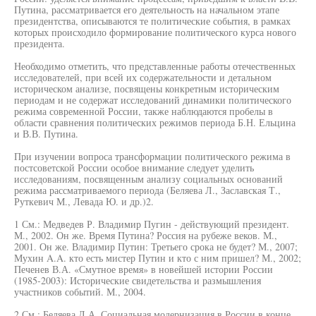
Путина, рассматривается его деятельность на начальном этапе
президентства, описываются те политические события, в рамках
которых происходило формирование политического курса нового
президента.
Необходимо отметить, что представленные работы отечественных
исследователей, при всей их содержательности и детальном
историческом анализе, посвящены конкретным историческим
периодам и не содержат исследований динамики политического
режима современной России, также наблюдаются пробелы в
области сравнения политических режимов периода Б.Н. Ельцина
и В.В. Путина.
При изучении вопроса трансформации политического режима в
постсоветской России особое внимание следует уделить
исследованиям, посвященным анализу социальных оснований
режима рассматриваемого периода (Беляева Л., Заславская Т.,
Руткевич М., Левада Ю. и др.)2.
1 См.: Медведев Р. Владимир Пугин - действующий президент.
М., 2002. Он же. Время Путина? Россия на рубеже веков. М.,
2001. Он же. Владимир Путин: Третьего срока не будет? М., 2007;
Мухин A.A. кто есть мистер Путин и кто с ним пришел? М., 2002;
Печенев В.А. «Смутное время» в новейшей истории России
(1985-2003): Исторические свидетельства и размышления
участников событий. М., 2004.
2 См.: Беляева Л.А. Социальная модернизация в России в конце