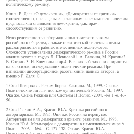
политическому режиму.
Книги Р. Даля «О демократии», «Демократия и ее критики»
соответственно, посвящены ее различным аспектам: историческим
предпосылкам становления демократии, факторам,
способствующим се развитию.
Непосредственно трансформация политического режима
российского общества, а также политической системы в целом
рассматриваются в работах отечественных политологов.
Сложности установления демократического режима в России
анализируются в трудах Л. Шевцовой1, А. Галкина, М. Красина2,
В. Согрина3, И. Клямкина и др.4. В своих работах они опираются
на классиков, исследовавших политические режимы. При
написании диссертационной работы книги данных авторов, а
именно Р. Даля, С.
1 См.: Шевцова Л. Режим Бориса Ельцина. М., 1999. Она же.
Политические зигзаги посткоммунистической России. М., 1997.
Ока же. Смена Режима или Системы II Полис. -2004. -№ 1.-е. 46-
50.
2 См.: Галкин A.A., Красин Ю.А. Критика российского
авторитаризма. М., 1995. Они же. Россия на перепутье.
Авторитаризм или демократия: варианты развития. М., 1998.
Красин Ю.А. Метаморфозы демократии в изменяющемся мире //
Полис - 2006. - №4. - С. 127-138. Он же. Красин Ю.А.
Политической самоопределение России: проблемы выбора //