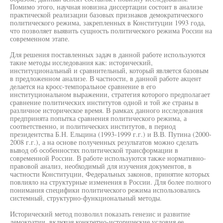
Помимо этого, научная новизна диссертации состоит в анализе
практической реализации базовых признаков демократического
политического режима, закрепленных в Конституции 1993 года,
что позволяет выявить сущность политического режима России на
современном этапе.
Для решения поставленных задач в данной работе используются
такие методы исследования как: исторический,
институциональный и сравнительный, который является базовым
в предложенном анализе. В частности, в данной работе акцент
делается на кросс-темпоральное сравнение в его
институциональном выражении, стратегия которого предполагает
сравнение политических институтов одной и той же страны в
различное историческое время. В рамках данного исследования
предпринята попытка сравнения политического режима, а
соответственно, и политических институтов, в период
президентства Б.Н. Ельцина (1993-1999 г.г.) и В.В. Путина (2000-
2008 г.г.), а на основе полученных результатов можно сделать
вывод об особенностях политической трансформации в
современной России. В работе используются также нормативно-
правовой анализ, необходимый для изучения документов, в
частности Конституции, Федеральных законов, принятие которых
повлияло на структурные изменения в России. Для более полного
понимания специфики политического режима использовались
системный, структурно-функциональный методы.
Исторический метод позволил показать генезис и развитие
демократии, включая конкретно-исторические условия ее