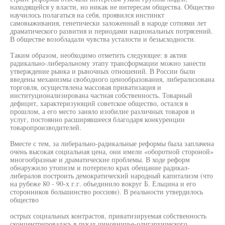
находящейся у власти, но никак не интересам общества. Общество
научилось полагаться на себя, проявился инстинкт
самовыживания, генетически заложенный в народе сотнями лет
драматического развития и периодами национальных потрясений.
В обществе возобладали чувства усталости и безысходности.
Таким образом, необходимо отметить следующее: в актив
радикально-либеральному этапу трансформации можно занести
утверждение рынка и рыночных отношений. В России были
введены механизмы свободного ценообразования, либерализована
торговля, осуществлена массовая приватизация и
институционализирована частная собственность. Товарный
дефицит, характеризующий советское общество, остался в
прошлом, а его место заняло изобилие различных товаров и
услуг, постоянно расширявшееся благодаря конкуренции
товаропроизводителей.
Вместе с тем, за либерально-радикальные реформы была заплачена
очень высокая социальная цена, они имели «оборотной стороной»
многообразные и драматические проблемы. В ходе реформ
обнаружило утопизм и потерпело крах обещание радикал-
либералов построить демократический народный капитализм (что
на рубеже 80 - 90-х г.г. объединило вокруг Б. Ельцина и его
сторонников большинство россиян). В реальности утвердилось
общество
острых социальных контрастов, приватизируемая собственность
сконцентрировалась в руках чиновничье-олигархического