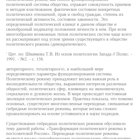
политической системы общества, отражает совокупность приемов
и методов властвования, фактическое состояние конкретных
политических отношений, прав и свобод граждан, степень их
политической активности, состояние законности. Это
определенный политический климат в данном обществе и
своеобразный индикатор положения личности в нем. При всем
многообразии возможных типов политических систем чаще всего
их рассматривают под углом зрения существующего в обществе
политического режима (демократического,
' Цит. по: Шмачкова Т.В. Из основ политологии Запада // Полис. -
1991. - №2. - с. 138.
авторитарного, тоталитарного), в наибольшей мере
определяющего параметры функционирования системы.
Политическому режиму принадлежит весьма важная роль в
жизнедеятельности общества, выражении интересов различных
общностей, политических сфер, влияющих на экономическую,
социальную и духовную жизнь. В мире происходит постоянная
эволюция политических режимов. Практика показала, что помимо
основных, существуют многочисленные переходные, смешанные и
гибридные политические режимы, которые весьма сложно
проанализировать на основе устоявшихся в науке подходов.
Существование гибридных политических режимов обусловило
тему данной работы: «Трансформация политического режима в
постсоветской России». Переходные политические режимы
являются весьма специфическими политическими образованиями,