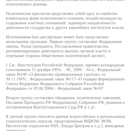
политического режима.
Политическая идеология представляет собой одну из наиболее
влиятельных форм политического сознания, воздействующую на
содержание властных отношений, задающую направленность
деятельности государства и других важнейших институтов власти.
Источниковая база диссертации может быть представлена
несколькими группами. Первую группу составляют Федеральные
законы, Указы президента, Постановления правительства,
регламентирующие деятельность высших органов власти и
отдельные стороны общественно-политической жизни1.
1 См.: Конституция Российской Федерации: принята всенародным
голосованием 12 декабря 1993г. - М., 2009. - 64 е.; Федеральный
закон №190 «О финансово-промышленных группах» от
30.11.1995г.; Федеральный закон №113 «О порядке формирования
Совета Федерации Федерального Собрания Российской
Федерации» от 05.08.2000г.; Федеральный закон №107
Вторую группу составляют обращения, политические заявления,
Послания Президента РФ Федеральному Собранию РФ, решения и
постановления Конституционного Суда РФ и т.д1.
К третьей группе относятся данные всероссийских и региональных
социологических опросов, представленные ВЦИОМ, ФОМ,
Институтом социологии РАН, Левада-Центром и т.д.2; мемуарная
литература.