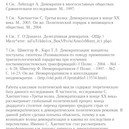
4 См.: Лейпхарт А. Демократия в многосоставных обществах:
Сравнительное исследование. М., 1997.
5 См.: Хантингтон С. Третья волна: Демократизация в конце XX
века. М., 2003. Он же. Политический порядок в меняющихся
обществах. М., 2004.
6 См.: Г. О'Доннелл. Делегативная демократия. -ОШр.'/
Милу^итег. шГоЛ1Ыю1ск_Вик5/Ро1к/Апю1еМопп_ёс1.рЬр).
7 См.: Шмитгер Ф., Карл Т.Л. Демократизация: концепты,
постулаты, гипотезы (Размышления по поводу применимости
транзитологической парадигмы при изучении
посткоммунистических трансформаций) // Полис. - 2004. - №4. -
с. 6-28; Шмиттер Ф. Неокорпоративизм // Полис. - 1997. - №2. -
С. 14-23, Он же. Неокорпоративизм и консолидация
неодемократии. - (http://old.polit.rU/printable/l 13534.html).
Работы классиков политической мысли содержат теоретическую
базу данного исследования. В частности, исследование С.
Хантингтона «Третья волна. Демократизация в конце XX века»
рассматривает глобальный политический процесс конца
двадцатого столетия: переход примерно тридцати стран от
недемократических к демократическим политическим режимам. В
данной работе сделана попытка объяснить, почему и как
возникают волны демократизации и каковы их последствия и
перспективы. Именно С. Хантингтон стал рассматривать
трансформацию как процесс перехода к демократическому