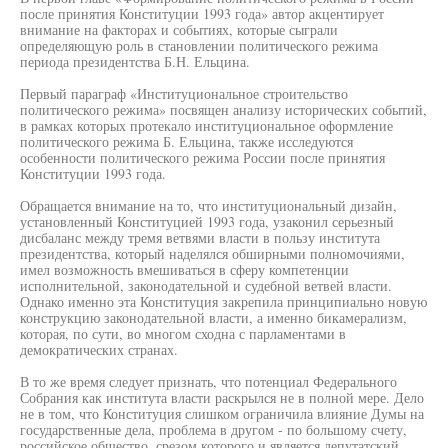
после принятия Конституции 1993 года» автор акцентирует
внимание на факторах и событиях, которые сыграли
определяющую роль в становлении политического режима
периода президентства Б.Н. Ельцина.
Первый параграф «Институциональное строительство
политического режима» посвящен анализу исторических событий,
в рамках которых протекало институциональное оформление
политического режима Б. Ельцина, также исследуются
особенности политического режима России после принятия
Конституции 1993 года.
Обращается внимание на то, что институциональный дизайн,
установленный Конституцией 1993 года, узаконил серьезный
дисбаланс между тремя ветвями власти в пользу института
президентства, который наделялся обширными полномочиями,
имел возможность вмешиваться в сферу компетенции
исполнительной, законодательной и судебной ветвей власти.
Однако именно эта Конституция закрепила принципиально новую
конструкцию законодательной власти, а именно бикамерализм,
которая, по сути, во многом сходна с парламентами в
демократических странах.
В то же время следует признать, что потенциал Федерального
Собрания как института власти раскрылся не в полной мере. Дело
не в том, что Конституция слишком ограничила влияние Думы на
государственные дела, проблема в другом - по большому счету,
российское общество, срезом которого и является депутатский