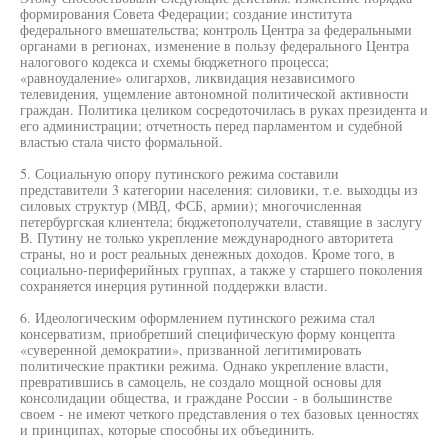
формирования Совета Федерации; создание института
федерального вмешательства; контроль Центра за федеральными
органами в регионах, изменение в пользу федерального Центра
налогового кодекса и схемы бюджетного процесса;
«равноудаление» олигархов, ликвидация независимого
телевидения, ущемление автономной политической активности
граждан. Политика целиком сосредоточилась в руках президента и
его администрации; отчетность перед парламентом и судебной
властью стала чисто формальной.
5. Социальную опору путинского режима составили
представители 3 категории населения: силовики, т.е. выходцы из
силовых структур (МВД, ФСБ, армии); многочисленная
петербургская клиентела; бюджетополучатели, ставящие в заслугу
В. Путину не только укрепление международного авторитета
страны, но и рост реальных денежных доходов. Кроме того, в
социально-периферийных группах, а также у старшего поколения
сохраняется инерция рутинной поддержки власти.
6. Идеологическим оформлением путинского режима стал
консерватизм, приобретший специфическую форму концепта
«суверенной демократии», призванной легитимировать
политические практики режима. Однако укрепление власти,
превратившись в самоцель, не создало мощной основы для
консолидации общества, и граждане России - в большинстве
своем - не имеют четкого представления о тех базовых ценностях
и принципах, которые способны их объединить.