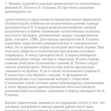
7. Внешне сохраняется высокая преемственность политических
режимов В. Путина и Б. Ельцина. Но при более детальном
рассмотрении эта
преемственность представляется преимущественно формальной.
Отличительной особенностью политического режима периода
президентства Б.Н. Ельцина является многообразие центров
политического влияния. Ключевыми политическими игроками
выступали президент, региональные лидеры, государственная
дума, олигархи, СМИ. Для периода президентства Б. Ельцина
характерно переплетение демократических и олигархических
начал, но со временем вторые все больше вытесняли первые. При
этом роль общества в политической базе режима постоянно
сокращалась. К концу президентства Б. Ельцина наблюдался
глубокий раскол между элитами и обществом. В свою очередь,
главным свойством политического режима В. Путина следует
считать моноцентризм. Новая система власти максимально
замыкается на Кремль. Если в основе политического режима Б.
Ельцина был союз Кремля с элитами, то фундаментом
моноцентризма стал социальный контракт с обществом.
Становление новой системы также сопровождалось изменениями
в элите: федеральная административная элита восстановила
доминирующее положение, утраченное в период президентства Б.
Ельцина.
Научно-практическая значимость исследования состоит в том, что
основные положения и выводы данной работы могут быть
использованы в дальнейшем при изучении трансформации