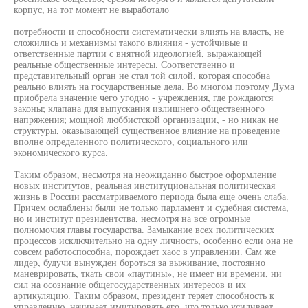
корпус, на тот момент не выработало
потребности и способности систематически влиять на власть, не
сложились и механизмы такого влияния - устойчивые и
ответственные партии с внятной идеологией, выражающей
реальные общественные интересы. Соответственно и
представительный орган не стал той силой, которая способна
реально влиять на государственные дела. Во многом поэтому Дума
приобрела значение чего угодно - учреждения, где рождаются
законы; клапана для выпускания излишнего общественного
напряжения; мощной люббистской организации, - но никак не
структуры, оказывающей существенное влияние на проведение
вполне определенного политического, социального или
экономического курса.
Таким образом, несмотря на неожиданно быстрое оформление
новых институтов, реальная институциональная политическая
жизнь в России рассматриваемого периода была еще очень слаба.
Причем ослаблены были не только парламент и судебная система,
но и институт президентства, несмотря на все огромные
полномочия главы государства. Замыкание всех политических
процессов исключительно на одну личность, особенно если она не
совсем работоспособна, порождает хаос в управлении. Сам же
лидер, будучи вынужден бороться за выживание, постоянно
маневрировать, ткать свои «паутины», не имеет ни времени, ни
сил на осознание общегосударственных интересов и их
артикуляцию. Таким образом, президент теряет способность к
управлению, начинает имитировать его, что только усиливает