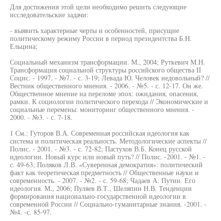
Для достижения этой цели необходимо решить следующие
исследовательские задачи:
- выявить характерные черты и особенностей, присущие
политическому режиму России в период президентства Б.Н.
Ельцина;
Социальный механизм трансформации. М., 2004; Руткевич М.Н.
Трансформация социальной структуры российского общества II
Социс. - 1997. - №7. - с. 3-19; Левада Ю. Человек недовольный? //
Вестник общественного мнения. - 2006. - №5. - с. 12-17. Он же.
Общественное мнение на переломе эпох: ожидания, опасения,
рамки. К социологии политического перехода // Экономические и
социальные перемены: мониторинг общественного мнения. -
2000. - №3. - с. 7-18.
1 См.: Гуторов В.А. Современная российская идеология как
система и политическая реальность. Методологические аспекты //
Полис. - 2001. - №3. - с. 72-82; Пастухов В.Б. Конец русской
идеологии. Новый курс или новый путь? // Полис. -2001. - №1. -
с. 49-63; Поляков Л.В. «Суверенная демократия»: политический
факт как теоретическая предметность // Общественные науки и
современность. - 2007. - №2. - с. 59-68; Чадаев А. Путин. Его
идеология. М., 2006; Пуляев В.Т., Шеляпин Н.В. Тенденции
формирования национально-государственной идеологии в
современной России // Социально-гуманитарные знания. -2001. -
№4. -с. 85-97.