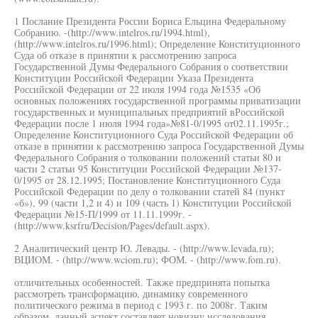
1 Послание Президента России Бориса Ельцина Федеральному
Собранию. -(http://www.intelros.ru/1994.html),
(http://www.intelros.ru/1996.html); Определение Конституционного
Суда об отказе в принятии к рассмотрению запроса
Государственной Думы Федерального Собрания о соответствии
Конституции Российской Федерации Указа Президента
Российской Федерации от 22 июля 1994 года №1535 «Об
основных положениях государственной программы приватизации
государственных и муниципальных предприятий вРоссийской
Федерации после 1 июля 1994 года»№81-0/1995 от02.11.1995г.;
Определение Конституционного Суда Российской Федерации об
отказе в принятии к рассмотрению запроса Государственной Думы
Федерального Собрания о толковании положений статьи 80 и
части 2 статьи 95 Конституции Российской Федерации №137-
0/1995 от 28.12.1995; Постановление Конституционного Суда
Российской Федерации по делу о толковании статей 84 (пункт
«б»), 99 (части 1,2 и 4) и 109 (часть 1) Конституции Российской
Федерации №15-П/1999 от 11.11.1999г. -
(http://www.ksrfru/Decision/Pages/default.aspx).
2 Аналитический центр Ю. Левады. - (http://www.levada.ru);
ВЦИОМ. - (http://www.wciom.ru); ФОМ. - (http://www.fom.ru).
отличительных особенностей. Также предпринята попытка
рассмотреть трансформацию, динамику современного
политического режима в период с 1993 г. по 2008г. Таким
образом, данный аспект составляет новизну исследования.