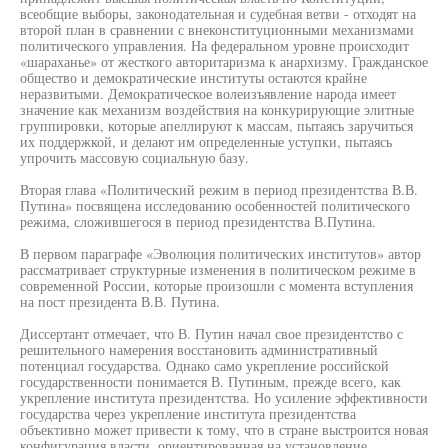
всеобщие выборы, законодательная и судебная ветви - отходят на
второй план в сравнении с внеконституционными механизмами
политического управления. На федеральном уровне происходит
«шараханье» от жесткого авторитаризма к анархизму. Гражданское
общество и демократические институты остаются крайне
неразвитыми. Демократическое волеизъявление народа имеет
значение как механизм воздействия на конкурирующие элитные
группировки, которые апеллируют к массам, пытаясь заручиться
их поддержкой, и делают им определенные уступки, пытаясь
упрочить массовую социальную базу.
Вторая глава «Политический режим в период президентства В.В.
Путина» посвящена исследованию особенностей политического
режима, сложившегося в период президентства В.Путина.
В первом параграфе «Эволюция политических институтов» автор
рассматривает структурные изменения в политическом режиме в
современной России, которые произошли с момента вступления
на пост президента В.В. Путина.
Диссертант отмечает, что В. Путин начал свое президентство с
решительного намерения восстановить административный
потенциал государства. Однако само укрепление российской
государственности понимается В. Путиным, прежде всего, как
укрепление института президентства. Но усиление эффективности
государства через укрепление института президентства
объективно может привести к тому, что в стране выстроится новая
конфигурация власти, ориентированная на установление