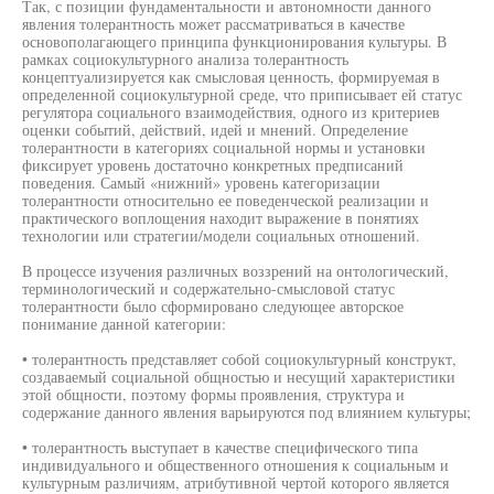
Так, с позиции фундаментальности и автономности данного
явления толерантность может рассматриваться в качестве
основополагающего принципа функционирования культуры. В
рамках социокультурного анализа толерантность
концептуализируется как смысловая ценность, формируемая в
определенной социокультурной среде, что приписывает ей статус
регулятора социального взаимодействия, одного из критериев
оценки событий, действий, идей и мнений. Определение
толерантности в категориях социальной нормы и установки
фиксирует уровень достаточно конкретных предписаний
поведения. Самый «нижний» уровень категоризации
толерантности относительно ее поведенческой реализации и
практического воплощения находит выражение в понятиях
технологии или стратегии/модели социальных отношений.
В процессе изучения различных воззрений на онтологический,
терминологический и содержательно-смысловой статус
толерантности было сформировано следующее авторское
понимание данной категории:
• толерантность представляет собой социокультурный конструкт,
создаваемый социальной общностью и несущий характеристики
этой общности, поэтому формы проявления, структура и
содержание данного явления варьируются под влиянием культуры;
• толерантность выступает в качестве специфического типа
индивидуального и общественного отношения к социальным и
культурным различиям, атрибутивной чертой которого является