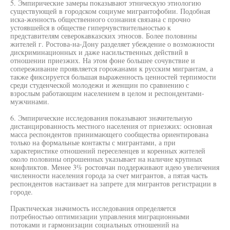
5. Эмпирические замеры показывают этническую этиологию
существующей в городском социуме мигрантофобии. Подобная
иска-женность общественного сознания связана с прочно
устоявшейся в обществе гиперчувствительностью к
представителям северокавказских этносов. Более половины
жителей г. Ростова-на-Дону разделяет убеждение о возможности
дискриминационных и даже насильственных действий в
отношении приезжих. На этом фоне большее сочувствие и
сопереживание проявляется горожанами к русским мигрантам, а
также фиксируется большая выраженность ценностей терпимости
среди студенческой молодежи и женщин по сравнению с
взрослым работающим населением в целом и респондентами-
мужчинами.
6. Эмпирические исследования показывают значительную
дистанцированность местного населения от приезжих: основная
масса респондентов принимающего сообщества ориентирована
только на формальные контакты с мигрантами, а при
характеристике отношений переселенцев и коренных жителей
около половины опрошенных указывает на наличие крупных
конфликтов. Менее 3% ростовчан поддерживают идею увеличения
численности населения города за счет мигрантов, а пятая часть
респондентов настаивает на запрете для мигрантов регистрации в
городе.
Практическая значимость исследования определяется
потребностью оптимизации управления миграционными
потоками и гармонизации социальных отношений на