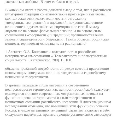
«вселенская любовь». В этом ее благо и зло»1.
В конечном итоге в работе делается вывод о том, что в российской
культурной традиции сочетаются такие противоречивые черты,
как: широкая этническая терпимость и отторжение
«неправильных» религий и идеологий; покровительственное
отношение к другим этносам; формирование связей между
людьми не на основе формальных законов, а на основе силы
соглашений («соборности») и традиций; противопоставление
закона и справедливости («правды»). Таким образом, российская
ценность терпимости основана не на рационально-
1 Алексеев O.A. Конфликт и толерантность в российском
историческом самосознании // Толерантность и полисубъектная
социальность. Екатеринбург, 200]. С. 100.
объективированной потребности, а прежде всего на нравственно-
понимающем сопереживании и не тождественна европейскому
пониманию толерантности.
В третьем параграфе «Роль миграции в современном
воспроизводстве терпимости как ценности российской культуры»
исследуется влияние современных миграционных потоков на
функционирование терпимости и / или толерантности в
ценностном сознании российского населения. В диссертационном
исследовании отмечено, что нынешний этап функционирования
Россия, в числе негативных тенденций развития, включает в себя
следующие параметры, препятствующие установлению атмосферы