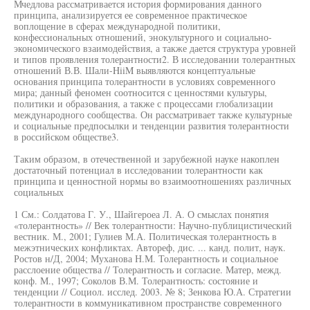
Мчедлова рассматривается история формирования данного
принципа, анализируется ее современное практическое
воплощение в сферах международной политики,
конфессиональных отношений, энокультурного и социально-
экономического взаимодействия, а также дается структура уровней
и типов проявления толерантности2. В исследовании толерантных
отношений В.В. Шали-HiiM выявляются концептуальные
основания принципа толерантности в условиях современного
мира; данный феномен соотносится с ценностями культуры,
политики и образования, а также с процессами глобализации
международного сообщества. Он рассматривает также культурные
и социальные предпосылки и тенденции развития толерантности
в российском обществе3.
Таким образом, в отечественной и зарубежной науке накоплен
достаточный потенциал в исследовании толерантности как
принципа и ценностной нормы во взаимоотношениях различных
социальных
1 См.: Солдатова Г. У., Шайгероеа Л. А. О смыслах понятия
«толерантность» // Век толерантности: Научно-публицистический
вестник. М., 2001; Гулиев М.А. Политическая толерантность в
межэтнических конфликтах. Автореф, дис. ... канд. полит, наук.
Ростов н/Д, 2004; Муханова Н.М. Толерантность и социальное
расслоение общества // Толерантность и согласие. Матер, межд.
конф. М., 1997; Соколов В.М. Толерантность: состояние и
тенденции // Социол. исслед. 2003. № 8; Зенкова Ю.А. Стратегии
толерантности в коммуникативном пространстве современного