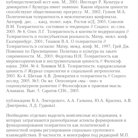
публицистический всст-ник. М., 2001; Инглхарт Р. Культура и
демократия // Культура имеет значение. Каким образом ценности
способствуют общественному прогрессу. М., 2002; Гулиев М.А.
Политическая толерантность в межэтнических конфликтах.
Автореф. дис. ... канд. полит, наук. Ростов н/Д, 2003; Соколов
В.М. Толерантность: состояние и тенденции // Социол. ис-слеа.
2003. № 8; Олех Л.Г. Толерантность в контексте модернизации //
Толерантность и полисубъектная реальность: Матер, межл. конф.
Екатеринбург, 2001; Тишков В.А. О толерантности //
Толерантность и согласие: Матер, межд. конф. М., 1997; Грей Дж.
Поминки по Просвещению: Политика и культура на закате
современности. М., 2003; Федотова H.H. Толерантность как
мировоззренческая и инструментальная ценность // Философ.
науки. 2004. № 4; Хомяков М.Б. Толерантность: парадоксальная
ценность // Журнал социологии и социальной антропологии.
2003. Ks 4; Шитаав A.B. Демократия и толерантность // Социол.
исслед. 2005, №3; Он же. Оппозиция «мы - они» в
социокультурном развитии // Философская и правовая мысль:
Альманах. Вып. 5. Саратов-СПб., 2003.
публикациях В.А. Лекторского, A.A. Галкина, Ю.А. Красина, A.B.
Дмитриева, Л.Д. Гудкова1.
Необходимо отдельно выделить комплексные исследования, в
которых затрагиваются разнообразные аспекты формирования и
функционирования толерантности как политической и
ценностной нормы регулирования социально-группового
взаимодействия. В частности, в монографии под редакцией М.П.