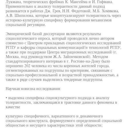
Лукмана, теоретических фреймах К. Мангейма и И. Гофмана.
Применительно к анализу толерантности данный подход
развивается в работах Дж. Грея, H.H. Федотовой, М.Б. Хомякова,
A.B. Шипилова, которые концептуализируют толерантность через
историко-культурную специфику формирования механизмов
социальной регуляции.
Эмпирической базой диссертации являются результаты
социологического опроса, который проводился лично автором
совместно с Центром прикладных социологических исследований
РГПУ и кафедры социальных коммуншсаций'и технологий РГПУ,
а также при поддержке Центра миграционных исследований (г.
Москва, под руководством Ж.А. Зайончковской). Методом
стандартизированного интервью в г. Ростове-на-Дону было
опрошено 202 человека из числа коренных жителей города,
сегментированных на подгруппы по критериям, связанным с
социально-профессиональной и возрастной принадлежностью, а
также в ряде случаев выделялись тендерные подгруппы.
Научная новизна исследования:
• выделена специфика социокультурного подхода к анализу
толерантности, заключающаяся в трактовке данного феномена в
качестве
культурно специфичного, вариативного и динамичного
социального конструкта, формируемого определенной социальной
общностью и несущего характеристики этой общности;