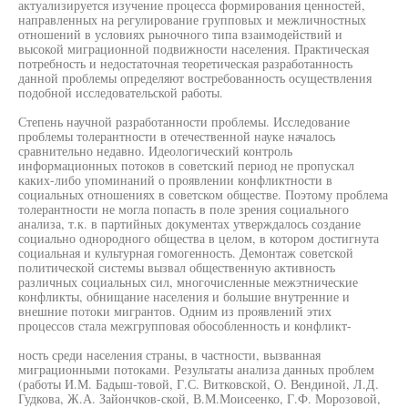
актуализируется изучение процесса формирования ценностей,
направленных на регулирование групповых и межличностных
отношений в условиях рыночного типа взаимодействий и
высокой миграционной подвижности населения. Практическая
потребность и недостаточная теоретическая разработанность
данной проблемы определяют востребованность осуществления
подобной исследовательской работы.
Степень научной разработанности проблемы. Исследование
проблемы толерантности в отечественной науке началось
сравнительно недавно. Идеологический контроль
информационных потоков в советский период не пропускал
каких-либо упоминаний о проявлении конфликтности в
социальных отношениях в советском обществе. Поэтому проблема
толерантности не могла попасть в поле зрения социального
анализа, т.к. в партийных документах утверждалось создание
социально однородного общества в целом, в котором достигнута
социальная и культурная гомогенность. Демонтаж советской
политической системы вызвал общественную активность
различных социальных сил, многочисленные межэтнические
конфликты, обнищание населения и большие внутренние и
внешние потоки мигрантов. Одним из проявлений этих
процессов стала межгрупповая обособленность и конфликт-
ность среди населения страны, в частности, вызванная
миграционными потоками. Результаты анализа данных проблем
(работы И.М. Бадыш-товой, Г.С. Витковской, О. Вендиной, Л.Д.
Гудкова, Ж.А. Зайончков-ской, В.М.Моисеенко, Г.Ф. Морозовой,