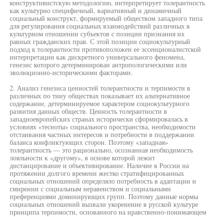
конструктивистскую методологию, интерпретирует толерантность
как культурно специфичный, вариативный и динамичный
социальный конструкт, формируемый обществом западного типа
для регулирования социальных взаимодействий различных в
культурном отношении субъектов с позиции признания их
равных гражданских прав. С этой позиции социокультурный
подход к толерантности противоположен ее эссенционалистской
интерпретации как дискретного универсального феномена,
генезис которого детерминирован антропологическими или
эволюционно-историческими факторами.
2. Анализ генезиса ценностей толерантности и терпимости в
различных по тииу обществах показывает их альтернативное
содержание, детерминируемое характером социокультурного
развития данных обществ. Ценность толерантности в
западноевропейских странах исторически сформировалась в
условиях «тесноты» социального пространства, необходимости
отстаивания частных интересов и потребности в поддержании
баланса конфликтующих сторон. Поэтому «западная»
толерантность — это рационально, осознанная необходимость
лояльности к «другому», в основе которой лежит
дистанцирование и объективирование. Наличие в России на
протяжении долгого времени жестко стратифицированных
социальных отношений определяло потребность в адаптации и
смирении с социальным неравенством и социальными
преференциями доминирующих групп. Поэтому данные нормы
социальных отношений вызвали укоренение в русской культуре
принципа терпимости, основанного на нравственно-понимающем