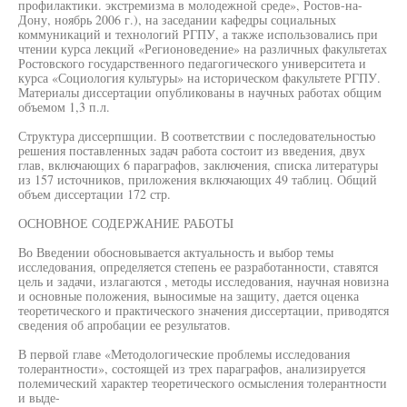
профилактики. экстремизма в молодежной среде», Ростов-на-
Дону, ноябрь 2006 г.), на заседании кафедры социальных
коммуникаций и технологий РГПУ, а также использовались при
чтении курса лекций «Регионоведение» на различных факультетах
Ростовского государственного педагогического университета и
курса «Социология культуры» на историческом факультете РГПУ.
Материалы диссертации опубликованы в научных работах общим
объемом 1,3 п.л.
Структура диссерпшции. В соответствии с последовательностью
решения поставленных задач работа состоит из введения, двух
глав, включающих 6 параграфов, заключения, списка литературы
из 157 источников, приложения включающих 49 таблиц. Общий
объем диссертации 172 стр.
ОСНОВНОЕ СОДЕРЖАНИЕ РАБОТЫ
Во Введении обосновывается актуальность и выбор темы
исследования, определяется степень ее разработанности, ставятся
цель и задачи, излагаются , методы исследования, научная новизна
и основные положения, выносимые на защиту, дается оценка
теоретического и практического значения диссертации, приводятся
сведения об апробации ее результатов.
В первой главе «Методологические проблемы исследования
толерантности», состоящей из трех параграфов, анализируется
полемический характер теоретического осмысления толерантности
и выде-