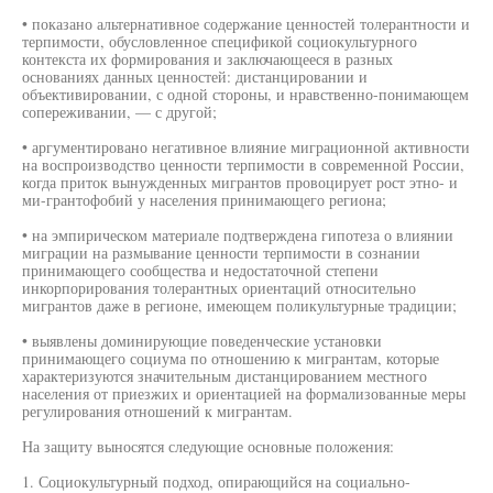
• показано альтернативное содержание ценностей толерантности и
терпимости, обусловленное спецификой социокультурного
контекста их формирования и заключающееся в разных
основаниях данных ценностей: дистанцировании и
объективировании, с одной стороны, и нравственно-понимающем
сопереживании, — с другой;
• аргументировано негативное влияние миграционной активности
на воспроизводство ценности терпимости в современной России,
когда приток вынужденных мигрантов провоцирует рост этно- и
ми-грантофобий у населения принимающего региона;
• на эмпирическом материале подтверждена гипотеза о влиянии
миграции на размывание ценности терпимости в сознании
принимающего сообщества и недостаточной степени
инкорпорирования толерантных ориентаций относительно
мигрантов даже в регионе, имеющем поликультурные традиции;
• выявлены доминирующие поведенческие установки
принимающего социума по отношению к мигрантам, которые
характеризуются значительным дистанцированием местного
населения от приезжих и ориентацией на формализованные меры
регулирования отношений к мигрантам.
На защиту выносятся следующие основные положения:
1. Социокультурный подход, опирающийся на социально-