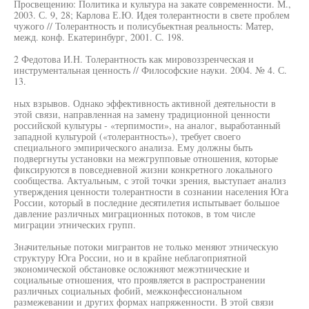
Просвещению: Политика и культура на закате современности. М.,
2003. С. 9, 28; Карлова Е.Ю. Идея толерантности в свете проблем
чужого // Толерантность и полисубьектная реальность: Матер,
межд. конф. Екатеринбург, 2001. С. 198.
2 Федотова И.Н. Толерантность как мировоззренческая и
инструментальная ценность // Философские науки. 2004. № 4. С.
13.
ных взрывов. Однако эффективность активной деятельности в
этой связи, направленная на замену традиционной ценности
российской культуры - «терпимости», на аналог, выработанный
западной культурой («толерантность»), требует своего
специального эмпирического анализа. Ему должны быть
подвергнуты установки на межгрупповые отношения, которые
фиксируются в повседневной жизни конкретного локального
сообщества. Актуальным, с этой точки зрения, выступает анализ
утверждения ценности толерантности в сознании населения Юга
России, который в последние десятилетия испытывает большое
давление различных миграционных потоков, в том числе
миграции этнических групп.
Значительные потоки мигрантов не только меняют этническую
структуру Юга России, но и в крайне неблагоприятной
экономической обстановке осложняют межэтнические и
социальные отношения, что проявляется в распространении
различных социальных фобий, межконфессиональном
размежевании и других формах напряженности. В этой связи