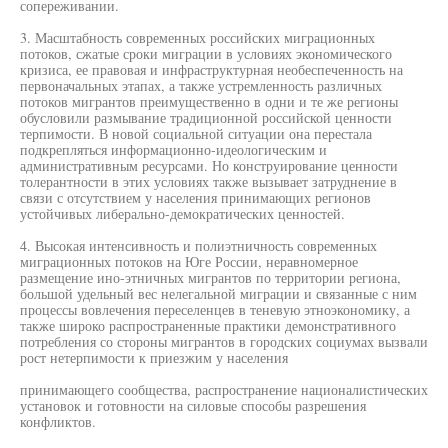
сопереживании.
3. Масштабность современных российских миграционных
потоков, сжатые сроки миграции в условиях экономического
кризиса, ее правовая и инфраструктурная необеспеченность на
первоначальных этапах, а также устремленность различных
потоков мигрантов преимущественно в одни и те же регионы
обусловили размывание традиционной российской ценности
терпимости. В новой социальной ситуации она перестала
подкрепляться информационно-идеологическим и
административным ресурсами. Но конструирование ценности
толерантности в этих условиях также вызывает затруднение в
связи с отсутствием у населения принимающих регионов
устойчивых либерально-демократических ценностей.
4. Высокая интенсивность и полиэтничность современных
миграционных потоков на Юге России, неравномерное
размещение ино-этничных мигрантов по территории региона,
большой удельный вес нелегальной миграции и связанные с ним
процессы вовлечения переселенцев в теневую этноэкономику, а
также широко распространенные практики демонстративного
потребления со стороны мигрантов в городских социумах вызвали
рост нетерпимости к приезжим у населения
принимающего сообщества, распространение националистических
установок и готовности на силовые способы разрешения
конфликтов.