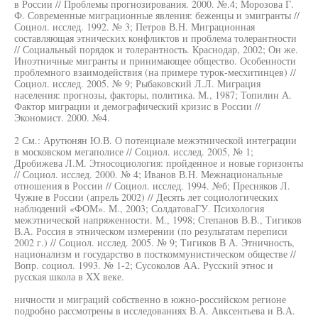
в России // Проблемы прогнозирования. 2000. №.4; Морозова Г.
Ф. Современные миграционные явления: беженцы и эмигранты //
Социол. исслед. 1992. № 3; Петров В.Н. Миграционная
составляющая этнических конфликтов и проблема толерантности
// Социальный порядок и толерантность. Краснодар, 2002; Он же.
Иноэтничные мигранты и принимающее общество. Особенности
проблемного взаимодействия (на примере турок-месхитинцев) //
Социол. исслед. 2005. № 9; Рыбаковский Л.Л. Миграция
населения: прогнозы, факторы, политика. М., 1987; Топилин А.
Фактор миграции и демографический кризис в России //
Экономист. 2000. №4.
2 См.: Арутюнян Ю.В. О потенциале межэтнической интеграции
в московском мегаполисе // Социол. исслед. 2005, № 1;
Дробижева Л.М. Этносоциология: пройденное и новые горизонты
// Социол. исслед. 2000. № 4; Иванов В.Н. Межнациональные
отношения в России // Социол. исслед. 1994. №б; Пресняков Л.
Чужие в России (апрель 2002) // Десять лет социологических
наблюдений «ФОМ». М., 2003; СолдатоваГУ. Психология
межэтнической напряженности. М., 1998; Степанов В.В., Тигиков
В.А. Россия в этническом измерении (по результатам переписи
2002 г.) // Социол. исслед. 2005. № 9; Тигиков В А. Этничность,
национализм и государство в посткоммунистическом обществе //
Вопр. социол. 1993. № 1-2; Сусоколов АА. Русский этнос и
русская школа в XX веке.
ничности и миграций собственно в южно-российском регионе
подробно рассмотрены в исследованиях В.А. Авксентьева и В.А.