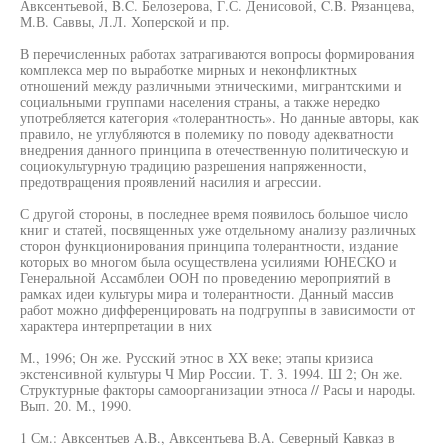
Авксентьевой, B.C. Белозерова, Г.С. Денисовой, C.B. Рязанцева,
М.В. Саввы, Л.Л. Хоперской и пр.
В перечисленных работах затрагиваются вопросы формирования
комплекса мер по выработке мирных и неконфликтных
отношений между различными этническими, мигрантскими и
социальными группами населения страны, а также нередко
употребляется категория «толерантность». Но данные авторы, как
правило, не углубляются в полемику по поводу адекватности
внедрения данного принципа в отечественную политическую и
социокультурную традицию разрешения напряженности,
предотвращения проявлений насилия и агрессии.
С другой стороны, в последнее время появилось большое число
книг и статей, посвященных уже отдельному анализу различных
сторон функционирования принципа толерантности, издание
которых во многом была осуществлена усилиями ЮНЕСКО и
Генеральной Ассамблеи ООН по проведению мероприятий в
рамках идеи культуры мира и толерантности. Данный массив
работ можно дифференцировать на подгруппы в зависимости от
характера интерпретации в них
М., 1996; Он же. Русский этнос в XX веке; этапы кризиса
экстенсивной культуры Ч Мир России. Т. 3. 1994. Ш 2; Он же.
Структурные факторы самоорганизации этноса // Расы и народы.
Вып. 20. M., 1990.
1 См.: Авксентьев A.B., Авксентьева В.А. Северный Кавказ в