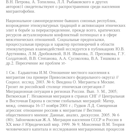
В.Н. Петрова, А. Топилина, Л.Л. Рыбаковского и других
авторов)1 свидетельствуют о распространении среди населения
мигрантофобии.
Национальное самоопределение бывших союзных республик,
возрождение этнокультурных традиций и активизация этнических
элит в борьбе за перераспределение, прежде всего, кратических
ресурсов актуализировали конфликтный потенциал и в сфере
межэтнических отношений. Социальные предпосылки,
процессуальная природа и характер противоречий в области
этнокультурных взаимодействий исследуется в публикациях Ю.В.
Арутюняна, Л.М. Дробижевой, В.Н. Иванова, Л. Преснякова, Г.У.
Солдатовой, В.В. Степанова, A.A. Сусоколова, В.А. Тишкова и
др.2. Пересечение же проблем эт-
1 См.: Еадыштова И.М. Отношение местного населения к
мигрантам (на примере Приволжского федерального округа) //
Социол. исслед. 2003. № 6; Вендина О. Мигранты в Москве.
Грозит ли российской столице этническая сегрегация //
Миграционная ситуация в регионах России. Вып. 3. М., 2005;
Виткоеская Г. Незаконная миграция в странах СНГ // Центральная
и Восточная Европа в системе глобальных миграций: Матер,
межд. семинара 16-17 ноября 2001 г.; Гудков Л.Д. Смещенная
агрессия: отношение россиян к мигрантам // Вестник
общественного мнения: Данные, анализ, дискуссии. 2005. № 6
(80); Зайончковская Ж.А. Миграция населения СССР и России в
XX веке // Юридический мир. 1999. № 9; Моисеенко В.М. Теория
человеческого капитала и исследования миграционных процессов