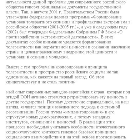
актуальности данной проблемы для современного российского
общества говорят официальные документы государственной
власти. Так, в августе 2001 г. Правительством России была
утверждена федеральная целевая программа «Формирование
установок толерантного сознания и профилактика экстремизма в
российском обществе (2001-2005 гг.)», а уже в следующем году
(2002) был утвержден Федеральным Собранием РФ Закон «О
противодействии экстремистской деятельности». В этих
документах особое внимание уделяется формированию
толерантности как нормативной ценности в сознании населения
страны и целенаправленному внедрению этой ценности и
установки в сознание молодежи.
Вместе с тем проблема инкорпорирования принципа
толерантности в пространство российского социума не так
однозначна, как кажется на первый взгляд. Об этом
свидетельствует и не столь позитив-
ный опыт современных западно-европейских стран, которые под
эгидой ООН активно стремятся ретранслировать эту ценность в
другие государства1. Поэтому достаточно справедливой, на наш
взгляд, является позиция взвешенного подхода к системной
реорганизации России путем «имплантрирования» в его
структуру новых демократических, а потому западных
институтов, отношений и ценностей. В реализации этих
процессов необходимо учитывать особенности отечественного
социокультурного контекста генезиса базовых принципов
социального взаимодействия и на этой основе прогнозировать