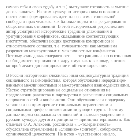
самого себя и свою судьбу и т.п.) выступают готовность и умение
договариваться. На этом культурно-историческом основании
постепенно формировались идеи плюрализма, социальной
свободы и прав человека как базовые нормативы регулирования
общественных отношений. В этой исторической ретроспективе
автор усматривает исторические традиции улаживания и
урегулирования конфликтов, складывание соответствующих
институтов, обеспечивающих достижение компромисса и
относительного согласия, т.е. толерантности как механизма
разрешения межгрупповых и межличностных конфликтов.
Поэтому «западная» толерантность — это рационально осознанная
необходимость терпимости к «другому» как к равному, в основе
которой лежит дистанцирование и объективирование.
В России исторически сложилась иная социокультурная традиция
социального взаимодействия, которая обусловлена иерархизиро-
ванными межличностными и межгрупповыми взаимодействиями.
Жестко стратифицированные социальные отношения не
предполагали равенства и партнерства в разрешении социальных
напряженно-стей и конфликтов. Они обуславливали поддержку
установки на примирение с социальным неравенством и
социальными преференциями доминирующих групп. Поэтому
данные нормы социальных отношений и вызвали укоренение в
русской культуре другого принципа — принципа терпимости. Как
отмечает O.A. Алексеев, российская «...«толерантность»
обусловлена стремлением к «слиянию» (синтезу), соборности,
органической целостности. Не исток - чувственное начало,