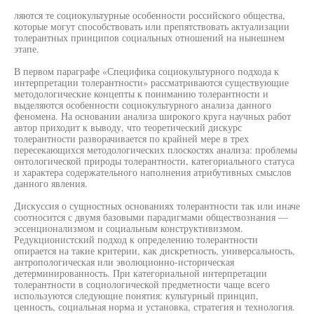
ляются те социокультурные особенности российского общества,
которые могут способствовать или препятствовать актуализации
толерантных принципов социальных отношений на нынешнем
этапе.
В первом параграфе «Специфика социокультурного подхода к
интерпретации толерантности» рассматриваются существующие
методологические концепты к пониманию толерантности и
выделяются особенности социокультурного анализа данного
феномена. На основании анализа широкого круга научных работ
автор приходит к выводу, что теоретический дискурс
толерантности разворачивается по крайней мере в трех
пересекающихся методологических плоскостях анализа: проблемы
онтологической природы толерантности, категориального статуса
и характера содержательного наполнения атрибутивных смыслов
данного явления.
Дискуссия о сущностных основаниях толерантности так или иначе
соотносится с двумя базовыми парадигмами обществознания —
эссенционализмом и социальным конструктивизмом.
Редукционистский подход к определению толерантности
опирается на такие критерии, как дискретность, универсальность,
антропологическая или эволюционно-историческая
детерминированность. При категориальной интерпретации
толерантности в социологической предметности чаще всего
используются следующие понятия: культурный принцип,
ценность, социальная норма и установка, стратегия и технология.