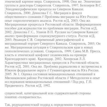
этнической картине мира. Ставрополь, 1998; Они же. Этнические
группы и диаспоры Ставрополя. Ставрополь, 1997; Белозеров B.C.
Этнодемографические процессы на Северном Кавказе.
Ставрополь, 2000; Денисова Г.С. Миграция в фокусе
общественного сознания // Проблемы миграции на Юге России:
опыт социологического анализа. Ростов н/Д, 2003; Она же.
Миграционные процессы в Ростовской области: Информационное
пособие для журналистов по проблемам миграции, Ростов н/Д,
2002; Денисова Г.С., Уланов В П. Русские на Северном Кавказе:
анализ трансформации социокультурного статуса. Ростов н/Д,
2003; Рязанцев C.B. Современный демографический и
миграционный портрет Северпого Кавказа. Ставрополь, 2003; Он
же. Миграционная ситуация в Ставропольском крае в новых
геополитических условиях. Ставрополь, 1999; Савва М.В. Пресса,
власть и этнический конфликт (взаимосвязь на примере
Краснодарского края). Краснодар, 2002; Хоперская Л.Л.
Характеристики миграционных процессов в Ростовской области.
Ростов н/Д, 2001; Она же. Проблема радикализма и экстремизма в
Южном федеральном округе // Гуманитарная мысль Юга России.
2005. № 1; Оценка состояния межнациональных отношений в
Мясниковском районе Ростовской области // Методология и опыт
исследования межнациональных отношений / Под ред. Г.П.
Предвечного. Ростов н/Д, 1992.
сущностной, категориальной или содержательной стороны
понятия «толерантность».
Так, редукционистский подход к определению толерантности,