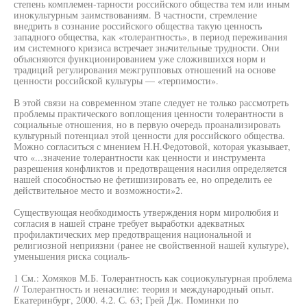
степень комплемен-тарности российского общества тем или иным
инокультурным заимствованиям. В частности, стремление
внедрить в сознание российского общества такую ценность
западного общества, как «толерантность», в период переживания
им системного кризиса встречает значительные трудности. Они
объясняются функционированием уже сложившихся норм и
традиций регулирования межгрупповых отношений на основе
ценности российской культуры — «терпимости».
В этой связи на современном этапе следует не только рассмотреть
проблемы практического воплощения ценности толерантности в
социальные отношения, но в первую очередь проанализировать
культурный потенциал этой ценности для российского общества.
Можно согласиться с мнением Н.Н.Федотовой, которая указывает,
что «...значение толерантности как ценности и инструмента
разрешения конфликтов и предотвращения насилия определяется
нашей способностью не фетишизировать ее, но определить ее
действительное место и возможности»2.
Существующая необходимость утверждения норм миролюбия и
согласия в нашей стране требует выработки адекватных
профилактических мер предотвращения национальной и
религиозной неприязни (ранее не свойственной нашей культуре),
уменьшения риска социаль-
1 См.: Хомяков М.Б. Толерантность как социокультурная проблема
// Толерантность и ненасилие: теория и международный опыт.
Екатеринбург, 2000. 4.2. С. 63; Грей Дж. Поминки по