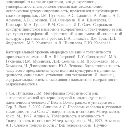
опирающийся на такие критерии, как дискретность,
универсальность, антропологическая или эволюционно-
историческая детерминированность, представлен в публикациях
таких авторов, как JI.M. Путилова, A.C. Савинов, А. Апине, А.Г.
Асмолов, A.B. Логинов, Т.И. Озейрман, JI.A. Шайгерова, Р.
Инглхарт, М.А. Гулиев, В.М. Соколов, Л.Г. Олех. Социально-
конструктивистское измерение толерантности, трактующего ее как
культурно специфичный, вариативный и динамичный социальный
конструкт, развивается в работах В.А. Тишкова, Дж. Грея, H.H.
Федотовой, М.Б. Хомякова, A.B. Шипилова, Е.Ю. Карлова1.
Категориальный уровень операционализации толерантности
привлекает внимание JI.A. Шайгеровой, Г.У. Солдатовой, М.А.
Гу-лиева, Н.М. Муханова, Л.И. Семина, Л.М. Дробижевой, М.Б.
Хомякова, И. Дзялошинского, Ю.А. Зенкова. Здесь толерантность
чаще всего представлена через понятия культурного принципа,
ценности, социальной установки или технологии. И, наконец,
содержательные аспекты смыслового наполнения толерантности
разрабатываются в
1 См. Путилова Л.М. Метафизика толерантности как
антропологической критерии родовой и индивидуальной
идентичности человека // Вести. Волгоградского университета.
Сер. 7. Вып. 2. 2002; Савинов A.C. Проблема человека в духовных
традициях этноса Саха // Толерантность и согласие: Матер, меясд.
хонф. М., 1997; Апине А. Толерантность и этничность //
Толерантность и согласие: Матер, межд. хонф. М., 1997; Асмолов
А.Г. Слово о толерантности // Век толерантности: Научно-