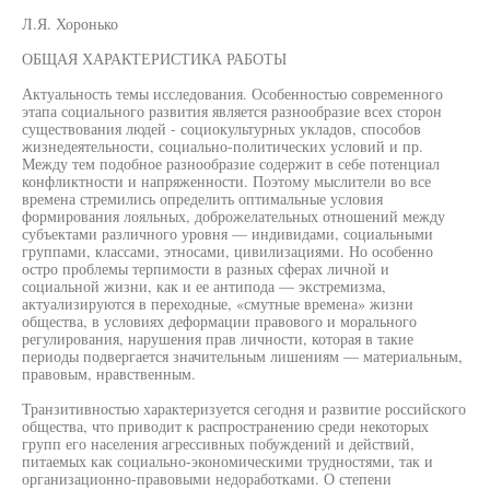
Л.Я. Хоронько
ОБЩАЯ ХАРАКТЕРИСТИКА РАБОТЫ
Актуальность темы исследования. Особенностью современного
этапа социального развития является разнообразие всех сторон
существования людей - социокультурных укладов, способов
жизнедеятельности, социально-политических условий и пр.
Между тем подобное разнообразие содержит в себе потенциал
конфликтности и напряженности. Поэтому мыслители во все
времена стремились определить оптимальные условия
формирования лояльных, доброжелательных отношений между
субъектами различного уровня — индивидами, социальными
группами, классами, этносами, цивилизациями. Но особенно
остро проблемы терпимости в разных сферах личной и
социальной жизни, как и ее антипода — экстремизма,
актуализируются в переходные, «смутные времена» жизни
общества, в условиях деформации правового и морального
регулирования, нарушения прав личности, которая в такие
периоды подвергается значительным лишениям — материальным,
правовым, нравственным.
Транзитивностью характеризуется сегодня и развитие российского
общества, что приводит к распространению среди некоторых
групп его населения агрессивных побуждений и действий,
питаемых как социально-экономическими трудностями, так и
организационно-правовыми недоработками. О степени