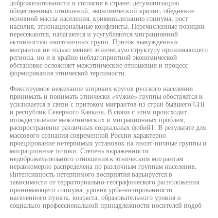
доброжелательности и согласия в стране: дегуманизацию
общественных отношений, экономический кризис, обеднение
основной массы населения, криминализацию социума, рост
насилия, этнонациональные конфликты. Перечисленные позиции
пересекаются, налагаются и усугубляются миграционной
активностью иноэтничных групп. Приток вынужденных
мигрантов не только меняет этническую структуру принимающего
региона, но и в крайне неблагоприятной экономической
обстановке осложняет межэтнические отношения и процесс
формирования этнической терпимости.
Фиксируемое нежелание широких кругов русского населения
принимать и понимать этнически «чужие» группы обостряется и
усиливается в связи с притоком мигрантов из стран бывшего СНГ
и республик Северного Кавказа. В связи с этим происходит
отождествление межэтнических и миграционных проблем,
распространение различных социальных фобий1. В результате для
массового сознания современной России характерно
проецирование нетерпимых установок на иноэт-ничные группы и
миграционные потоки. Степень выраженности
недоброжелательного отношения к этническим мигрантам
неравномерно распределена по различным группам населения.
Интенсивность нетерпимого восприятия варьируется в
зависимости от территориально-географического расположения
принимающего социума, уровня урба-низированности
населенного пункта, возраста, образовательного уровня и
социально-профессиональной принадлежности носителей подоб-