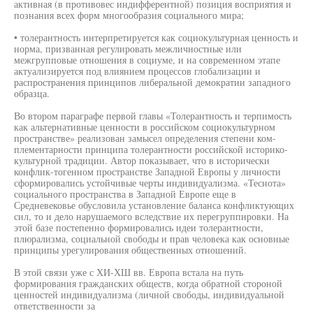
активная (в противовес индифферентной) позиция восприятия и
познания всех форм многообразия социального мира;
• толерантность интерпретируется как социокультурная ценность и
норма, призванная регулировать межличностные или
межгрупповые отношения в социуме, и на современном этапе
актуализируется под влиянием процессов глобализации и
распространения принципов либеральной демократии западного
образца.
Во втором параграфе первой главы «Толерантность и терпимость
как альтернативные ценности в российском социокультурном
пространстве» реализован замысел определения степени ком-
плементарности принципа толерантности российской историко-
культурной традиции. Автор показывает, что в исторически
конфлик-тогенном пространстве Западной Европы у личности
сформировались устойчивые черты индивидуализма. «Теснота»
социального пространства в Западной Европе еще в
Средневековье обусловила установление баланса конфликтующих
сил, то и дело нарушаемого вследствие их перегруппировки. На
этой базе постепенно формировались идеи толерантности,
плюрализма, социальной свободы и прав человека как основные
принципы урегулирования общественных отношений.
В этой связи уже с ХИ-ХШ вв. Европа встала на путь
формирования гражданских обществ, когда обратной стороной
ценностей индивидуализма (личной свободы, индивидуальной
ответственности за