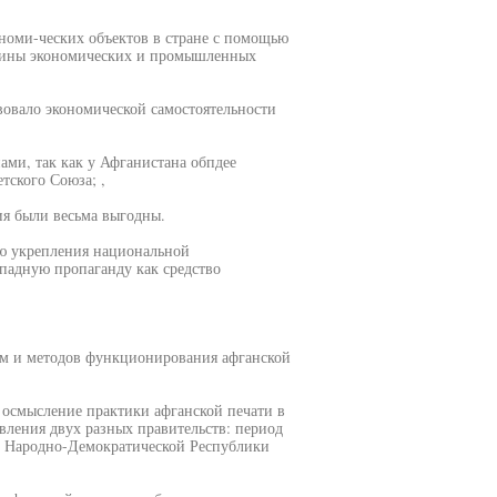
номи-ческих объектов в стране с помощью
овины экономических и промышленных
вовало экономической самостоятельности
ами, так как у Афганистана обпдее
тского Союза; ,
ия были весьма выгодны.
ью укрепления национальной
ападную пропаганду как средство
рм и методов функционирования афганской
 осмысление практики афганской печати в
вления двух разных правительств: период
од Народно-Демократической Республики