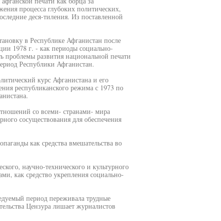
 афганской печати как борца за
жения процесса глубоких политических,
оследние деся-тиления. Из поставленной
тановку в Республике Афганистан после
ции 1978 г. - как периоды социально-
ть проблемы развития национальной печати
период Республики Афганистан.
литический курс Афганистана и его
ния республиканского режима с 1973 по
анистана.
отношений со всеми- странами- мира
рного сосуществования для обеспечения
опаганды как средства вмешательства во
еского, научно-технического и культурного
ами, как средство укрепления социально-
ледуемый период переживала трудные
тельства Цензура лишает журналистов