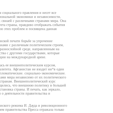
 социального правления и несет все
циональной экономики и независимости,
 свиаей с различными странами мира. Она
ета страны, правдиво отображать события
ию этих проблем и посвящена данная
ой печати борьбе за упрочение
нами с различным политическим строем,
 разнослойной среде, направленным на
тва с другими государствами, которые
ции на международной арене.
ась ее внешнеполитическим курсом,
литета. Афганистан не входит ни*в один
пломатические. социально-экономические.
нами мира независимо от их политического
 странам. Внешнеполитический курс
бедились, что внешнюю политику в большей
тановка страны. И печать, как зеркало,
 о деятельности правительства и
анского режима И. Дауда и революционного
лем правительства Пресса отражала только