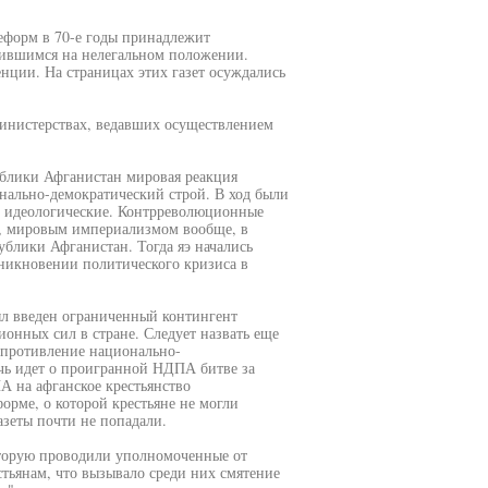
еформ в 70-е годы принадлежит
дившимся на нелегальном положении.
нции. На страницах этих газет осуждались
министерствах, ведавших осуществлением
публики Афганистан мировая реакция
нально-демократический строй. В ход были
е, идеологические. Контрреволюционные
, мировым империализмом вообще, в
ублики Афганистан. Тогда яэ начались
никновении политического кризиса в
ыл введен ограниченный контингент
онных сил в стране. Следует назвать еще
опротивление национально-
чь идет о проигранной НДПА битве за
А на афганское крестьянство
орме, о которой крестьяне не могли
азеты почти не попадали.
которую проводили уполномоченные от
стьянам, что вызывало среди них смятение