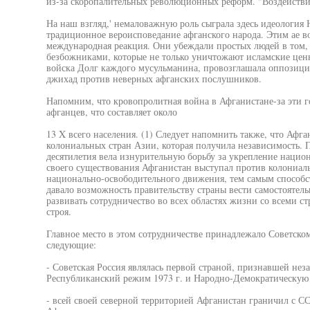
из-за скоропалительных революционных реформ. "Воздействия
На наш взгляд,' немаловажную роль сыграла здесь идеология 
традиционное вероисповедание афганского народа. Этим ае 
международная реакция. Они убеждали простых людей в том, ч
безбожниками, которые не только уничтожают исламские ценн
войска Долг каждого мусульманина, провозглашала оппозициг.
джихад против неверных афганских послушников.
Напомним, что кровопролитная война в Афганистане-за эти 
афганцев, что составляет около
13 X всего населения. (1) Следует напомнить также, что Афга
колониальных стран Азии, которая получила независимость. 
десятилетия вела изнурительную борьбу за укрепление нацио
своего существования Афганистан выступал против колониал
национально-освободительного движения, тем самым способс
давало возможность правительству страны вести самостояте
развивать сотрудничество во всех областях жизни со всеми с
строя.
Главное место в этом сотрудничестве принадлежало Советско
следующие:
- Советская Россия являлась первой страной, признавшей нез
Республиканский режим 1973 г. и Народно-Демократическую
- всей своей северной территорией Афганистан граничил с С