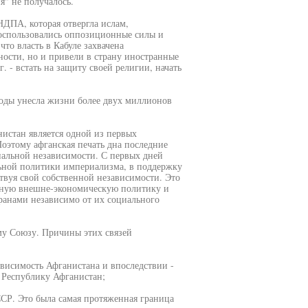
" не получалось.
НДПА, которая отвергла ислам,
воспользовались оппозиционные силы и
то власть в Кабуле захвачена
ости, но и привели в страну иностранные
 - встать на защиту своей религии, начать
годы унесла жизни более двух миллионов
нистан является одной из первых
Поэтому афганская печать дна последние
нальной независимости. С первых дней
ьной политики империализма, в поддержку
твуя свой собственной независимости. Это
льную внешне-экономическую политику и
транами независимо от их социального
му Союзу. Причины этих связей
ависимость Афганистана и впоследствии -
 Республику Афганистан;
ССР. Это была самая протяженная граница