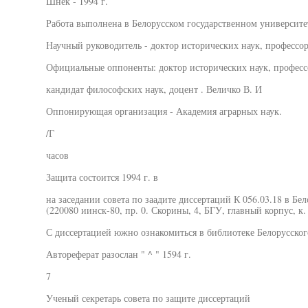
Шнек - 1994 г.
Работа выполнена в Белорусском государственном университе
Научный руководитель - доктор исторических наук, профессор
Официальные оппоненты: доктор исторических наук, профессо
кандидат философских наук, доцент . Величко В. И
Оппонирующая организация - Академия аграрных наук.
/Г
часов
Защита состоится 1994 г. в
на заседании совета по заадите диссертаций К 056.03.18 в Бе
(220080 иинск-80, пр. 0. Скорины, 4, БГУ, главный корпус, к. 
С диссертацией южно ознакомиться в библиотеке Белорусског
Автореферат разослан " ^ " 1594 г.
7
Ученый секретарь совета по защите диссертаций