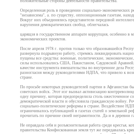
положительные стороны деятельности правительства.
Определенная роль в проведении социально-экономических р
"независима", а. по существу, оппозиционным газетам, нахо
Вокруг них объединялись представители передовой интеллиге
нарупения демократических свобод, облегчалась
царящзя в государственном аппарате коррупция, особенно в 
экономических проектов.
После апреля 1978 г. против только что образовавшейся Рес
развернула подрывную работу, стремясь ликвидировать нацио
пущены все средства: военные, политические, экономически
силы использовались США, Пакистаном, Саудовской Аравией
качестве инструмента вмешательства во внутренние дела Респ
разногласия между руководителями НДПА, что привело к воз
стране.
По просьбе некоторых руководителей партии в Афганистан б
советских войск. Этот изг вызвал активизацию контрреволюци
одну причину, которая предопределила столь ожесточенное с
демократической власти и обусловила гражданскую войну. Ре
социально-политические реформы в стране. Воздействие НДП
ограничивалось публикацией в газетах статей о земельной реф
прочитать по причине своей неграмотности. Да и в деревни г
Не оправдала себя и розъяснительная работа среди кресгья, 
правительства Конфискованная земля тут же передавалась кре