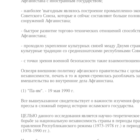
Афганистана с иностранным государством;
- наиболее 'выгодным являлось построение промьппленно-эко
Советского Союза, которые и сейчас составляют больше пол
сооружений Афганистана;
- быстрое развитие торгово-технических отношений способст
Афганистана;
- проходило укрепление культурных связей меаду Двумя стран
культурные традиции со среднеазиатскими республиками Сове
- с точки зрения военной безопасности такие взаимоотношен
Освелря внешнюю политику афганского правительства с цел
независимости, печать в то ж время стремилась разоблачать з
вмешательства во внутренние дела Афганистана.
(1) "Па-ям". - 19 мая 1990 г.
Все вышеуказанное свидетельствует о важности изучения фо
прессы в сложный период истории исламского государства.
ЦЕЛЬЮ данного исследования является научно-теоретическое
борьбе за национальную независимость страны в периоды пра
правления Республиканского режима (1973-1978 гг.) и пери
(1978-1990 гг.).