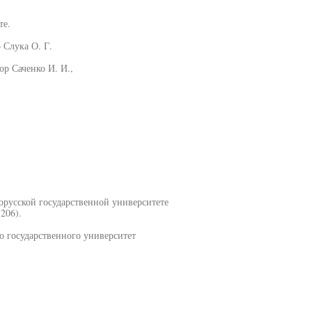
те.
 Слука О. Г.
р Саченко И. И.,
лорусской государственной университете
206).
о государственного университет