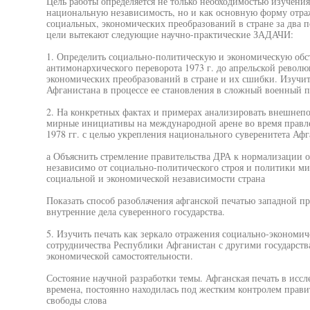
Цель работы определяется не только необходимостью изучения
национальную независимость, но и как основную форму отра
социальных, экономических преобразований в стране за два п
цели вытекают следующие научно-практические ЗАДАЧИ:
1. Определить социально-политическую и экономическую обс
антимонархического переворота 1973 г. до апрельской револю
экономических преобразований в стране и их сшибки. Изучи
Афганистана в процессе ее становления в сложный военный 
2. На конкретных фактах и примерах анализировать внешнепо
мирные инициативы на международной арене во время правле
1978 гг. с целью укрепления национального суверенитета Афг
а Объяснить стремление правительства ДРА к нормализации 
независимо от социально-политического строя и политики ми
социальной и экономической независимости страна
Показать способ разоблачения афганской печатью западной пр
внутренние дела суверенного государства.
5. Изучить печать как зеркало отражения социально-экономич
сотрудничества Республики Афганистан с другими государств
экономической самостоятельности.
Состояние научной разработки темы. Афганская печать в исс
времена, постоянно находилась под жестким контролем прави
свободы слова