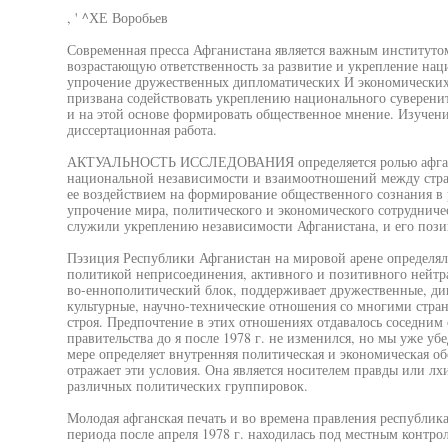
, ' ^ХЕ Воробьев
Современная пресса Афганистана является важным институтом
возрастающую ответственность за развитие и укрепление на
упрочение дружественных дипломатических И экономических
призвана содействовать укреплению национального суверенит
и на этой основе формировать общественное мнение. Изучен
диссертационная работа.
АКТУАЛЬНОСТЬ ИССЛЕДОВАНИЯ определяется ролью афганск
национальной независимости и взаимоотношений между стра
ее воздействием на формирование общественного сознания в
упрочение мира, политического и экономического сотрудничес
служили укреплению независимости Афганистана, и его пози
Пэзиция Республики Афганистан на мировой арене определял
политикой неприсоединения, активного и позитивного нейтра
во-еннополитический блок, поддерживает дружественные, ди
культурные, научно-технические отношения со многими стра
строя. Предпочтение в этих отношениях отдавалось соседним
правительства до я после 1978 г. не изменился, но мы уже у
мере определяет внутренняя политическая и экономическая обс
отражает эти условия. Она является носителем правды или лхи
различных политических группировок.
Молодая афганская печать и во времена правления республик
периода после апреля 1978 г. находилась под местным контро