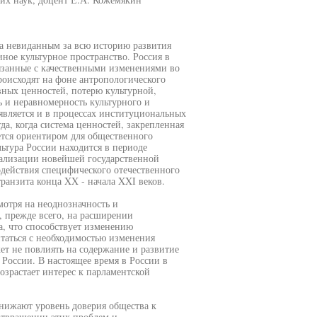
на невиданным за всю историю развития
иное культурное пространство. Россия в
язанные с качественными изменениями во
оисходят на фоне антропологического
вных ценностей, потерю культурной,
 и неравномерность культурного и
является и в процессах институциональных
да, когда система ценностей, закрепленная
ется ориентиром для общественного
льтура России находится в периоде
уализации новейшей государственной
одействия специфического отечественного
ранзита конца XX - начала XXI веков.
мотря на неоднозначность и
 прежде всего, на расширении
а, что способствует изменению
итаться с необходимостью изменения
ет не повлиять на содержание и развитие
 России. В настоящее время в России в
озрастает интерес к парламентской
нижают уровень доверия общества к
дотвращении этих проблем и