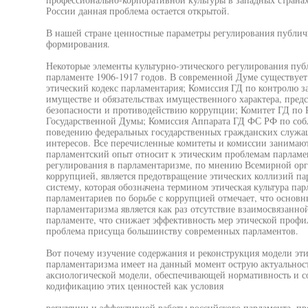
России данная проблема остается открытой.
В нашей стране ценностные параметры регулирования публич
формирования.
Некоторые элементы культурно-этического регулирования пу
парламенте 1906-1917 годов. В современной Думе существует
этический кодекс парламентария; Комиссия ГД по контролю за
имуществе и обязательствах имущественного характера, пред
безопасности и противодействию коррупции; Комитет ГД по 
Государственной Думы; Комиссия Аппарата ГД ФС РФ по со
поведению федеральных государственных гражданских служа
интересов. Все перечисленные комитеты и комиссии занимаю
парламентский опыт относит к этическим проблемам парламен
регулирования в парламентаризме, по мнению Всемирной орг
коррупцией, является предотвращение этических коллизий па
систему, которая обозначена термином этическая культура па
парламентариев по борьбе с коррупцией отмечает, что основ
парламентаризма является как раз отсутствие взаимосвязанно
парламенте, что снижает эффективность мер этической профил
проблема присуща большинству современных парламентов.
Вот почему изучение содержания и реконструкция модели эти
парламентаризма имеет на данный момент острую актуальност
аксиологической модели, обеспечивающей нормативность и с
кодификацию этих ценностей как условия
регуляции и эффективной работы российского парламента, пре