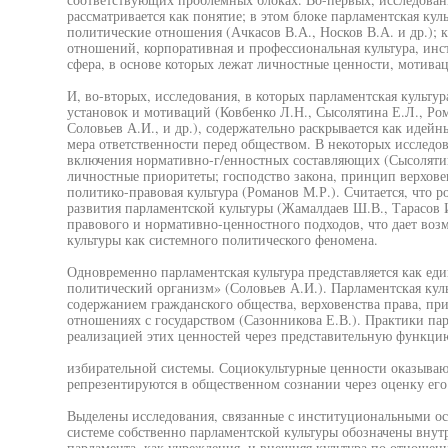
рассматривается как понятие; в этом блоке парламентская кул
политические отношения (Ачкасов В.А., Носков В.А. и др.); к
отношений, корпоративная и профессиональная культура, ин
сфера, в основе которых лежат личностные ценности, мотивац
И, во-вторых, исследования, в которых парламентская культур
установок и мотиваций (Ковбенко Л.Н., Сысолятина Е.Л., Ро
Соловьев А.И., и др.), содержательно раскрывается как идей
мера ответственности перед обществом. В некоторых исследо
включения нормативно-г/енностных составляющих (Сысолятин
личностные приоритеты; господство закона, принцип верховен
политико-правовая культура (Романов М.Р.). Считается, что р
развития парламентской культуры (Жамалдаев Ш.В., Тарасов И
правового и нормативно-ценностного подходов, что дает воз
культуры как системного политического феномена.
Одновременно парламентская культура представляется как ед
политический организм» (Соловьев А.И.). Парламентская куль
содержанием гражданского общества, верховенства права, при
отношениях с государством (Сазонникова Е.В.). Практики пар
реализацией этих ценностей через представительную функцию
избирательной системы. Социокультурные ценности оказываю
репрезентируются в общественном сознании через оценку его 
Выделены исследования, связанные с институциональными ос
системе собственно парламентской культуры обозначены внут
парламента, как учреждения, и внешняя культура по отношен