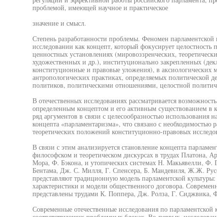
проблемой, имеющей научное и практическое
значение и смысл.
Степень разработанности проблемы. Феномен парламентской 
исследовании как концепт, который фокусирует целостность 
ценностных установлениях (мировоззренческих, теоретически
художественных и др.), институционально закрепленных (дек
конституционные и правовые уложения), в аксиологических м
антропологических практиках, определяемых политической д
политиков, политическими отношениями, целостной политиче
В отечественных исследованиях рассматривается возможность
определенным концептом и его активным существованием в к
ряд аргументов в связи с целесообразностью использования н
концепта «парламентаризма», что связано с необходимостью 
теоретических положений конституционно-правовых исследо
В связи с этим анализируется становление концепта парламен
философском и теоретическом дискурсах в трудах Платона, Ар
Мора, Ф. Бэкона, и утопических системах Н. Макьявелли, Ф. Г
Бентама, Дж. С. Милля, Г. Спенсера, Б. Мандевиля, Ж.Ж. Русс
представляют традиционную модель парламентской культуры: 
характеристики и модели общественного договора. Современ
представлены трудами К. Поппера, Дж. Ролза, Г. Сиджвика, Ф
Современные отечественные исследования по парламентской 
соответствующих проблемных блоках. Во-первых, исследовани