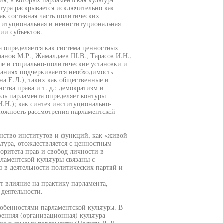
ьтура раскрывается исключительно как
ак составная часть политических
ституциональная и неинституциональная
ии субъектов.
а определяется как система ценностных
манов М.Р., Жамалдаев Ш.В., Тарасов И.Н.,
ные и социально-политические установки и
ваниях подчеркивается необходимость
а Е.Л.), таких как общественные и
ства права и т. д.; демократизм и
оль парламента определяет контуры
.Н.); как синтез институционально-
можность рассмотрения парламентской
инство институтов и функций, как «живой
тура, отождествляется с ценностным
оритета прав и свобод личности в
ламентской культуры связаны с
 в деятельности политических партий и
т влияние на практику парламента,
деятельности.
обенностями парламентской культуры. В
ренняя (организационная) культура
ию к самому парламенту (Полуян Л .Я,