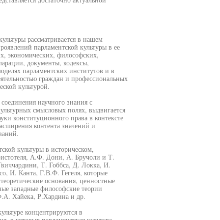
культуры рассматривается в нашем
проявлений парламентской культуры в ее
х, экономических, философских,
ларации, документы, кодексы,
оделях парламентских институтов и в
еятельностью граждан и профессиональных
ской культурой.
 соединения научного знания с
ультурных смысловых полях, выдвигается
ауки конституционного права в контексте
расширения контента значений и
ваний.
тской культуры в историческом,
истотеля, А.Ф. Дони, А. Бручоли и Т.
виччардини, Т. Гоббса, Д. Локка, И.
о, И. Канта, Г.В.Ф. Гегеля, которые
теоретические основания, ценностные
ные западные философские теории
.А. Хайека, Р.Хардина и др.
культуре концентрируются в
я, в которых парламентская культура