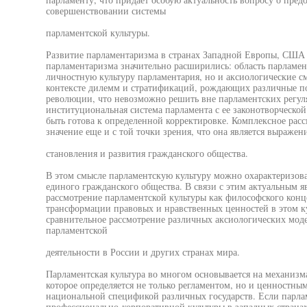
совершенствовании системы
парламентской культуры.
Развитие парламентаризма в странах Западной Европы, США 
парламентаризма значительно расширились: область парламент
личностную культуру парламентария, но и аксиологические 
контексте дилемм и стратификаций, рождающих различные п
революции, что невозможно решить вне парламентских регуля
институциональная система парламента с ее законотворческо
быть готова к определенной корректировке. Комплексное рас
значение еще и с той точки зрения, что она является выражен
становления и развития гражданского общества.
В этом смысле парламентскую культуру можно охарактеризова
единого гражданского общества. В связи с этим актуальным я
рассмотрение парламентской культуры как философского конце
трансформации правовых и нравственных ценностей в этом ку
сравнительное рассмотрение различных аксиологических моде
парламентской
деятельности в России и других странах мира.
Парламентская культура во многом основывается на механизм
которое определяется не только регламентом, но и ценностны
национальной спецификой различных государств. Если парлам
профессионально-корпоративной культуры в западных странах 