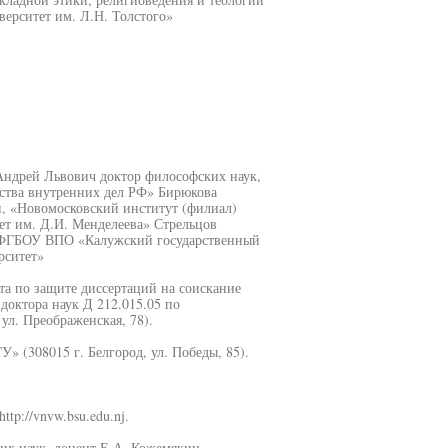
ерситет им. Л.Н. Толстого»
Андрей Львович доктор философских наук,
тва внутренних дел РФ» Бирюкова
й, «Новомосковский институт (филиал)
т им. Д.И. Менделеева» Стрельцов
, ФГБОУ ВПО «Калужский государственный
рситет»
ета по защите диссертаций на соискание
доктора наук Д 212.015.05 по
ул. Преображенская, 78).
 (308015 г. Белгород, ул. Победы, 85).
p://vnvw.bsu.edu.nj.
их наук, доцент Е.А. Кожемякин