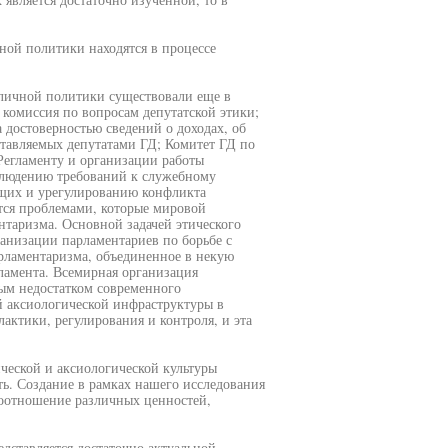
ной политики находятся в процессе
бличной политики существовали еще в
 комиссия по вопросам депутатской этики;
 достоверностью сведений о доходах, об
ставляемых депутатами ГД; Комитет ГД по
Регламенту и организации работы
блюдению требований к служебному
щих и урегулированию конфликта
тся проблемами, которые мировой
таризма. Основной задачей этического
анизации парламентариев по борьбе с
рламентаризма, объединенное в некую
рламента. Всемирная организация
ным недостатком современного
й аксиологической инфраструктуры в
актики, регулирования и контроля, и эта
ческой и аксиологической культуры
ь. Создание в рамках нашего исследования
оотношение различных ценностей,
дставляется достаточно актуальной