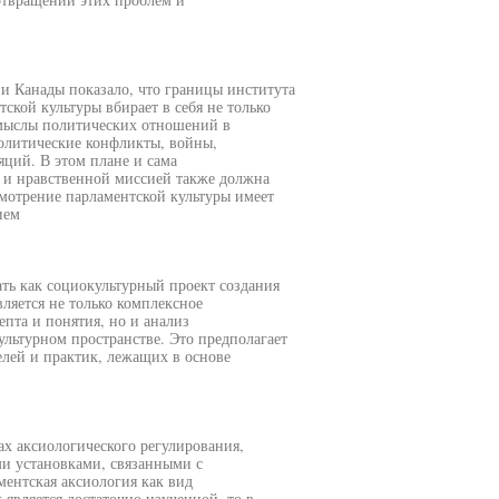
и Канады показало, что границы института
ской культуры вбирает в себя не только
смыслы политических отношений в
олитические конфликты, войны,
ций. В этом плане и сама
й и нравственной миссией также должна
смотрение парламентской культуры имеет
ием
ть как социокультурный проект создания
вляется не только комплексное
пта и понятия, но и анализ
льтурном пространстве. Это предполагает
лей и практик, лежащих в основе
ах аксиологического регулирования,
ми установками, связанными с
ентская аксиология как вид
является достаточно изученной, то в