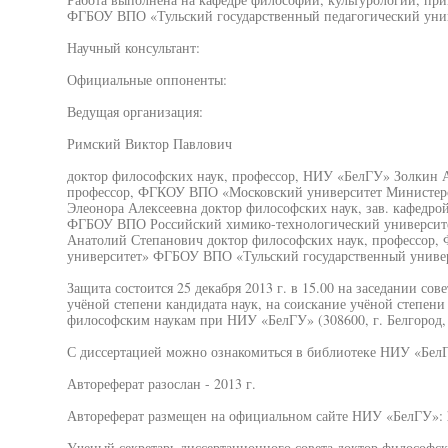
ФГБОУ ВПО «Тульский государственный педагогический унив
Научный консультант:
Официальные оппоненты:
Ведущая организация:
Римский Виктор Павлович
доктор философских наук, профессор, НИУ «БелГУ» Золкин 
профессор, ФГКОУ ВПО «Московский университет Министерс
Элеонора Алексеевна доктор философских наук, зав. кафедро
ФГБОУ ВПО Российский химико-технологический университе
Анатолий Степанович доктор философских наук, профессор
университет» ФГБОУ ВПО «Тульский государственный униве
Защита состоится 25 декабря 2013 г. в 15.00 на заседании сов
учёной степени кандидата наук, на соискание учёной степени 
философским наукам при НИУ «БелГУ» (308600, г. Белгород, 
С диссертацией можно ознакомиться в библиотеке НИУ «БелГУ»
Автореферат разослан - 2013 г.
Автореферат размещен на официальном сайте НИУ «БелГУ»: htt
Ученый секретарь диссертационного совета доктор философск