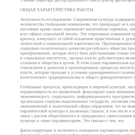
ОБЩАЯ ХАРАКТЕРИСТИКА РАБОТЫ
Актуальность исследования. Современная культура подверже
человечества глобальным изменениям, что превращает ее в ед
настоящее время также переживает масштабные перемены, св
всех сферах социальной жизни. Эти социальные изменения пр
кризиса, влекущего за собой искажение нравственных и духо
личностной и национальной идентичности. Противоречивость
социально-политического развития российского общества про
преобразований, которые могут быть действенными только тог
в социальных институтах, органах власти действительно явля
сознания и общества в целом. В этом плане парламентская ку
становления и развития в противоречивых процессах инстит
власти, которые проходят в условиях единовременного взаим
политического традиционализма и общего демократического т
Глобальные процессы, происходящие в мировой культуре, нес
неравномерность их проявлений, фокусируют наше внимание,
экономического, социального, информационного пространств
организации социума национальных государств, заставляя сч
экономической и политической сферы управления, что не мож
парламентской культуры в различных странах, в том числе и в
связи с ростом общественного и гражданского самосознания в
культуре и этике парламентариев. Это связано с тем, что
факты коррупции и неэтичного поведения парламентариев по
парламенту, что придает особую актуальность вопросу о пре