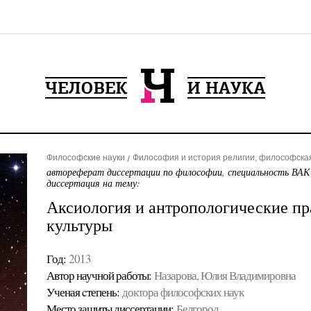
Философские науки
Философия и история религии, философска
автореферат диссертации по философии, специальность ВАК
диссертация на тему:
Аксиология и антропологические пр
культуры
Год:
2013
Автор научной работы:
Назарова, Юлия Владимировна
Ученая cтепень:
доктора философских наук
Место защиты диссертации:
Белгород