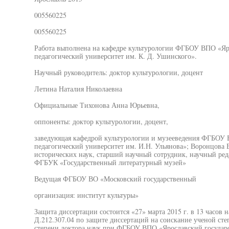
005560225
005560225
Работа выполнена на кафедре культурологии ФГБОУ ВПО «Яр
педагогический университет им. К. Д. Ушинского».
Научный руководитель: доктор культурологии, доцент
Летина Наталия Николаевна
Официальные Тихонова Анна Юрьевна,
оппоненты: доктор культурологии, доцент,
заведующая кафедрой культурологии и музееведения ФГБОУ 
педагогический университет им. И.Н. Ульянова»; Воронцова 
исторических наук, старший научный сотрудник, научный ред
ФГБУК «Государственный литературный музей»
Ведущая ФГБОУ ВО «Московский государственный
организация: институт культуры»
Защита диссертации состоится «27» марта 2015 г. в 13 часов 
Д.212.307.04 по защите диссертаций на соискание ученой сте
степени доктора наук при ФГБОУ ВПО «Ярославский государс