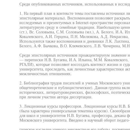
Среди опубликованных источников, использованных в исслед
1. На первый план в контексте темы поставлены источники 
эпистолярные материалы). Воспоминания позволяют раскрыть 
исследуемых и презентуемых в Internet-пространстве персона
литературную среду и семейные традиции. Наибольшую ценно
(ст.), Вс. Соловьева, С.М. Соловьева (мл.), А. Белого, И.А. 
Ковалевского, А.И. Герцена, П.Н. Милюкова, А.Д. Некрасова,
Используются также воспоминания и дневники Л.К. Лахтина, А
Белого, А.Ф. Бычкова, В.О. Ключевского, Л.В. Чичерина, М.Н.
Среди эпистолярных источников проакцентируеум значение н
— переписки Н.В. Бугаева, И.А. Ильина, М.М. Ковалевского
РГАЛИ), которые позволяют воссоздать контекст жизни и суд
университета, проследить, как личностные характеристики ак
межличностных отношениях.
2. Библиография трудов писателей и ученых Московского уни
общетеоретические и публицистические). Данная группа вклю
исторических, литературоведческих, философских, поэтически
при личном участии автора диссертации.
3. Лекционные курсы профессоров. Лекционные курсы Н.В. Бу
(была характерна универсальная тематика курсов). Своеобра
для школ и университетов Н.В. Бугаева, профессора, декана ф
Московского университета. Введено в научный оборот педаго-
гическое наследие ученого неизвестные его работы, посвящен