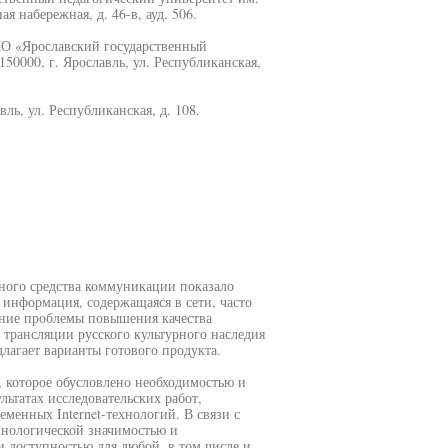
я набережная, д. 46-в, ауд. 506.
О «Ярославский государственный
50000, г. Ярославль, ул. Республиканская,
ль, ул. Республиканская, д. 108.
вного средства коммуникации показало
 информация, содержащаяся в сети, часто
ение проблемы повышения качества
трансляции русского культурного наследия
лагает варианты готового продукта.
, которое обусловлено необходимостью и
ьтатах исследовательских работ,
менных Internet-технологий. В связи с
хнологической значимостью и
и доступностью для любой, в том числе и