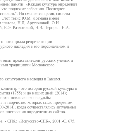
ением памяти: «Каждая культура определяет
 а что подлежит забвению. Последнее
ствовать". Но сменяется время, система
1. Этот тезис Ю.М. Лотмана имеет
Алпатова, Н.Д. Арутюновой, О.Н.
, Е.Э. Разлоговой, Н.В. Перцова, H.A.
го потенциала репрезентации
урного наследия в его персональном и
й опыт представителей русских ученых и
чными традициями Московского
 культурного наследия в Internet.
онцентр - это история русской культуры в
рытия (1755) и до наших дней (2014);
эпоха, повлиявшая на судьбы
ь и творчество которых стало предметом
00-2014), когда осуществлялись актуальные
дов построения определенных сайтов.
. - СПб.: «Искусство-СПБ», 2001.-С. 675.
кими и архивными материалами