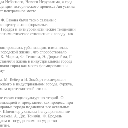
да Небесного, Нового Иерусалима, а град
нцепции исторического процесса Августина
т центральное место.
Ф. Бэкона были тесно связаны с
 концептуально оформляться
. Гердера и антиурбанистические тенденции
оптимистическое отношение к городу, так
ицировалась урбанизация, изменилась
городской жизни, что способствовало
. Маркса, Ф. Тенниса, Э. Дюркгейма, Г.
оставляли жизнь в индустриальном городе
ивали город как место формирования и
лу-
. М. Вебер и В. Зомбарт исследовали
ующего в индустриальном городе, буржуа,
мам протестантской этики.
те своих социокультурных теорий. О.
низацией и представлял как процесс, при
ировые города подавляют все остальные
. Шпенглер указывал ira существование
веком. А. Дж. Тойнби, Ф. Бродель
ом и государством: государство
витие.