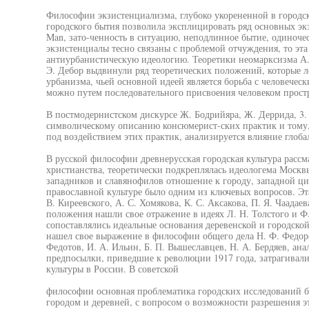
Философии экзистенциализма, глубоко укорененной в городс
городского бытия позволила эксплицировать ряд основных экз
Man, зато-ченность в ситуацию, неподлинное бытие, одиночес
экзистенциалы тесно связаны с проблемой отчуждения, то эта
антиурбанистическую идеологию. Теоретики неомарксизма А. 
Э. Дебор выдвинули ряд теоретических положений, которые 
урбанизма, чьей основной идеей является борьба с человечес
можно путем последовательного присвоения человеком простр
В постмодернистском дискурсе Ж. Бодрийяра, Ж. Деррида, 3.
символическому описанию консюмерист-ских практик и тому,
под воздействием этих практик, анализируется влияние глоба
В русской философии древнерусская городская культура рассм
христианства, теоретически подкреплялась идеологема Москвы
западников и славянофилов отношение к городу, западной ц
православной культуре было одним из ключевых вопросов. Эт
В. Киреевского, А. С. Хомякова, К. С. Аксакова, П. Я. Чаадае
положения нашли свое отражение в идеях Л. Н. Толстого и Ф.
сопоставлялись идеальные основания деревенской и городско
нашел свое выражение в философии общего дела Н. Ф. Федоров
Федотов, И. А. Ильин, Б. П. Вышеславцев, Н. А. Бердяев, ан
предпосылки, приведшие к революции 1917 года, затрагивал
культуры в России. В советской
философии основная проблематика городских исследований б
городом и деревней, с вопросом о возможности разрешения э