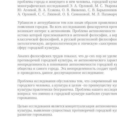
проблемы города и живущего в нем человека, городской куль
монографических исследований Э. А. Орловой, М. С. Уварова
Ю. Агеевой, В. А. Есакова, О. В. Яковенко, С. В. Барышников
А. Орловой, С. С. Ляховой, О. Б. Симоновой, М. Л. Паламарч
Урбанизм и антиурбанизм тем или иным образом проявлялись
появления городов. Во всех исследованиях фиксируются проти
возникает интерес к антиномиям. Проблема антиномичности -
истоки которой прослеживаются в античной философии, а вер
классической философией, в русской религиозной философии
онтологическую, антропологическую и этическую «заостренн
сферу городской культуры.
Анализ философских трудов показал, что до сих пор не удел
противоречий городской культуры, ее антиномического характ
неопределенность в понимании антиномичности городской кул
общества и самого города. Эта неопределенность создает пр
и проводилось данное диссертационное исследование.
Проблема исследования обусловлена тем, что современный мир
городского человека, а культура в целом -по преимуществу ку
культуры практически безгранична. Проблема нашего исследо
вопроса: что именно в городской культуре наиболее существен
горожанина.
Целью исследования является концептуализация антиномичнос
культуры, выявление сущностных противоречий городской ку
развитие горожанина.