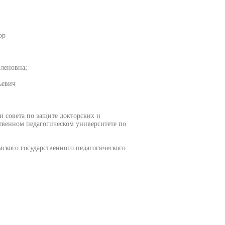
ор
леновна;
ьевич
ии совета по защите докторских и
твенном педагогическом университете по
ского государственного педагогического