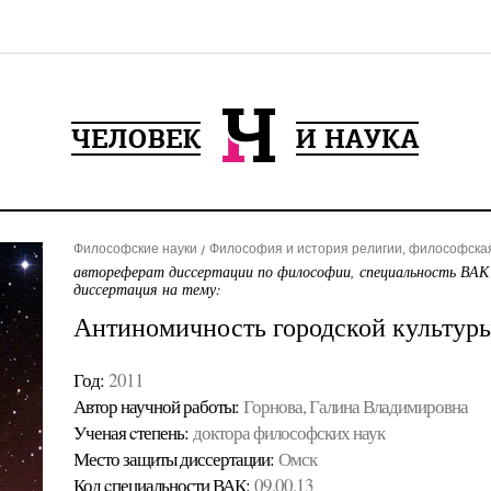
Философские науки
Философия и история религии, философска
автореферат диссертации по философии, специальность ВАК
диссертация на тему:
Антиномичность городской культур
Год:
2011
Автор научной работы:
Горнова, Галина Владимировна
Ученая cтепень:
доктора философских наук
Место защиты диссертации:
Омск
Код cпециальности ВАК:
09.00.13