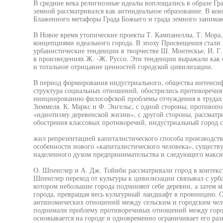
В средние века религиозные идеалы воплощались в образе Гра
земной рассматривался как антиидеальное образование. В ко
Блаженного метафоры Града Божьего и града земного занимаю
В Новое время утопические проекты Т. Кампанеллы, Т. Мора, 
концепциями идеального города. В эпоху Просвещения стали
урбанистические тенденции в творчестве Ш. Монтескье, И. Г
в произведениях Ж. -Ж. Руссо. Эти тенденции выражали как 
и тотальное отрицание ценностей городской цивилизации.
В период формирования индустриального, общества интенсиф
структура социальных отношений, обострились противоречия 
инициированию философской проблемы отчуждения в трудах К
Зиммеля. К. Маркс и Ф. Энгельс, с одной стороны, противоп
«идиотизму деревенской жизни», с другой стороны, рассматр
обострения классовых противоречий, индустриальный город с
жил репрезентацией капиталистического способа производства
особенности нового «капиталистического человека», существ
наделенного духом предпринимательства и следующего макси
О. Шпенглер и А. Дж. Тойнби рассматривали город в контекс
Шпенглер переход от культуры к цивилизации связывал с урба
котором небольшие города подчиняют себе деревни, а затем м
города, превращая весь культурный ландшафт в провинцию. О
антиномических отношений между сельским и городским чело
поднимали проблему противоречивых отношений между город
основывается на городе и одновременно ограничивает его раз