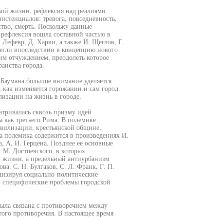
кой жизни, рефлексия над реалиями
истенциалов: тревога, повседневность,
тво, смерть. Поскольку данные
 рефлексия вошла составной частью в
Лефевр, Д. Харви, а также И. Щеглов, Г.
легли впоследствии в концепцию нового
ким отчуждением, преодолеть которое
анства города.
 Баумана большое внимание уделяется
 как изменяется горожанин и сам город
лизации на жизнь в городе.
атривалась сквозь призму идей
 как третьего Рима. В полемике
ивилизации, крестьянской общине,
а полемика содержится в произведениях И.
ва, А. И. Герцена. Позднее ее основные
 М. Достоевского, в которых
й жизни, а предельный антиурбанизм
а. С. Н. Булгаков, С. Л. Франк, Г. П.
ализируя социально-политические
и специфические проблемы городской
ыла связана с противоречием между
того противоречия. В настоящее время