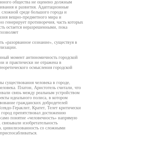
менного общества не оценено должным
живания и развития. Адаптационные
 сложной среде большого города и
азия вещно-предметного мира и
о генерирует противоречия, часть которых
асть остается неразрешенными, пока
позволяет
ть «разорванное сознание», существуя в
лизации.
анный момент антиномичность городской
ии и практически не отражена в
теоретического осмысления городской
ы существования человека в городе,
еловека. Платон, Аристотель считали, что
ивали связь между реальным устройством
оекты идеального полиса, в котором
твование гражданских добродетелей
евдо-Гераклит, Кратет, Телет критически
, город препятствовал достижению
само понятие «человечность» напрямую
 связывали изобретательность
ию, цивилизованность со сложными
приспосабливаться.