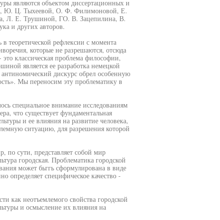
туры являются объектом диссертационных и
, Ю. Ц. Тыхеевой, О. Ф. Филимоновой, Е.
а, Л. Е. Трушиной, ГО. В. Зацепилина, В.
ука и других авторов.
 в теоретической рефлексии с момента
воречия, которые не разрешаются, отсюда
 это классическая проблема философии,
шиной является ее разработка немецкой
 антиномический дискурс обрел особенную
ость». Мы переносим эту проблематику в
ялось специальное внимание исследованиям
ера, что существует фундаментальная
ьтуры и ее влияния на развитие человека,
облемную ситуацию, для разрешения которой
, по сути, представляет собой мир
льтура городская. Проблематика городской
вания может бьггь сформулирована в виде
но определяет специфическое качество -
ти как неотъемлемого свойства городской
льтуры и осмысление их влияния на