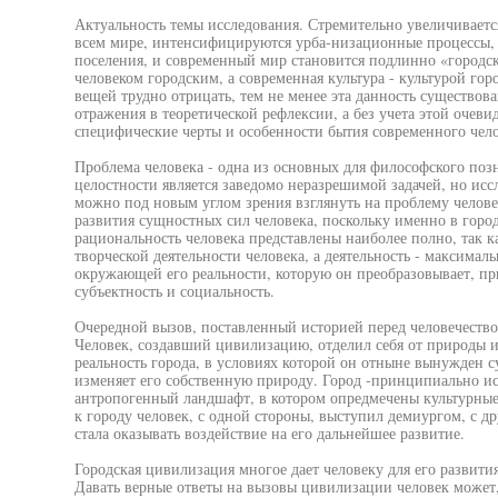
Актуальность темы исследования. Стремительно увеличивается
всем мире, интенсифицируются урба-низационные процессы, 
поселения, и современный мир становится подлинно «городс
человеком городским, а современная культура - культурой го
вещей трудно отрицать, тем не менее эта данность существов
отражения в теоретической рефлексии, а без учета этой очев
специфические черты и особенности бытия современного чело
Проблема человека - одна из основных для философского поз
целостности является заведомо неразрешимой задачей, но исс
можно под новым углом зрения взглянуть на проблему человек
развития сущностных сил человека, поскольку именно в городе
рациональность человека представлены наиболее полно, так ка
творческой деятельности человека, а деятельность - максима
окружающей его реальности, которую он преобразовывает, пр
субъектность и социальность.
Очередной вызов, поставленный историей перед человечество
Человек, создавший цивилизацию, отделил себя от природы 
реальность города, в условиях которой он отныне вынужден с
изменяет его собственную природу. Город -принципиально ис
антропогенный ландшафт, в котором опредмечены культурные
к городу человек, с одной стороны, выступил демиургом, с д
стала оказывать воздействие на его дальнейшее развитие.
Городская цивилизация многое дает человеку для его развития
Давать верные ответы на вызовы цивилизации человек может