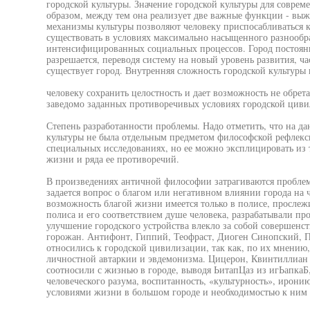
городской культуры. Значение городской культуры для совре
образом, между тем она реализует две важные функции - вы
механизмы культуры позволяют человеку приспосабливаться к
существовать в условиях максимально насыщенного разнообр
интенсифицированных социальных процессов. Город постоянн
разрешается, переводя систему на новый уровень развития, ч
существует город. Внутренняя сложность городской культуры 
человеку сохранить целостность и дает возможность не обрета
заведомо заданных противоречивых условиях городской циви
Степень разработанности проблемы. Надо отметить, что на д
культуры не была отдельным предметом философской рефлекс
специальных исследованиях, но ее можно эксплицировать из 
жизни и ряда ее противоречий.
В произведениях античной философии затрагиваются проблем
задается вопрос о благом или негативном влиянии города на ч
возможность благой жизни имеется только в полисе, прослеж
полиса и его соответствием душе человека, разрабатывали пр
улучшение городского устройства влекло за собой совершенс
горожан. Антифонт, Гиппий, Теофраст, Диоген Синопский, Пс
относились к городской цивилизации, так как, по их мнению
личностной автаркии и эвдемонизма. Цицерон, Квинтиллиан 
соотносили с жизнью в городе, выводя ЬитапЦаз из игЬапкаБ,
человеческого разума, воспитанность, «культурность», ирон
условиями жизни в большом городе и необходимостью к ним 