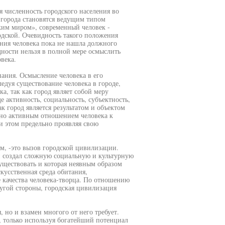
 численность городского населения во
города становятся ведущим типом
ким миром», современный человек -
родской. Очевидность такого положения
ания человека пока не нашла должного
идности нельзя в полной мере осмыслить
века.
нания. Осмысление человека в его
ледуя существование человека в городе,
а, так как город являет собой меру
 активность, социальность, субъектность,
к город является результатом и объектом
льно активным отношением человека к
и этом предельно проявляя свою
м, -это вызов городской цивилизации.
и создал сложную социальную и культурную
уществовать и которая неявным образом
кусственная среда обитания,
 качества человека-творца. По отношению
ругой стороны, городская цивилизация
, но и взамен многого от него требует.
, только используя богатейший потенциал