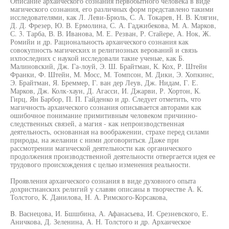
Описание архаического сознания первобытного человека в виде
магического сознания, его различных форм представлено такими
исследователями, как Л. Леви-Брюль, С. А. Токарев, Н. В. Клягин,
Д. Д. Фрезер, Ю. В. Ермолина, С. А. Гаджибекова, М. А. Марков,
С. 3. Тарба, В. В. Иванова, М. Е. Резван, Р. Стайере, А. Нок, Ж.
Ромийи и др. Рациональность архаического сознания как
совокупность магических и религиозных верований и связь
ихпоследних с наукой исследовали такие ученые, как Б.
Малиновский, Дж. Га-лоуй, Э. Ш. Брайтман, К. Кох, Р. Штейн
Франки, Ф. Штейн, М. Мосс, М. Томпсон, М. Дики, Э. Хопкинс,
Э. Брайтман, Я. Бреммер, Г. ван дер Леув, Дж. Нидам, Г. Е.
Марков, Дж. Колк-хаун, Д. Агасси, И. Джарви, Р. Хортон, К.
Гирц, Ян Барбор, П. П. Гайденко и др. Следует отметить, что
магичность архаического сознания описывается авторами как
ошибочное понимание примитивным человеком причинно-
следственных связей, а магия - как непроизводственная
деятельность, основанная на воображении, страхе перед силами
природы, на желании с ними договориться. Даже при
рассмотрении магической деятельности как органического
продолжения производственной деятельности отвергается идея ее
трудового происхождения с целью изменения реальности.
Проявления архаического сознания в виде духовного опыта
дохристианских религий у славян описаны в творчестве А. К.
Толстого, К. Данилова, Н. А. Римского-Корсакова,
B. Васнецова, И. Бшшбина, А. Афанасьева, И. Срезневского, Е.
Аничкова, Д. Зеленина, А. Н. Толстого и др. Архаическое