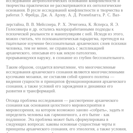
исследовании антропологических оснований конфликтности и
творчества практически не рассматриваются их онтологические
основания. В русле исследований конфликтности и творчества в
работах 3. Фрейда, Дж. А. Арлоу, А. Д. Розенблагга, Р. С. Вал-
лерстайна, В. В. Мейсснера, Р. X. Этчегоена, К. Ясперса, Я. Э.
Голосовкера и др. остались малоразработанными подходы к
психической реальности и манипуляциям с ней. Исходя из этого,
можно считать, что психоаналитическая парадигма, претендуя на
тщательное изучение бессознательных архаических слоев психики
человека, тем не менее, не справилась с экспликацией
архаического, описывая его как некую патологию,
прорывающуюся наружу, в сознание из глубин бессознательного.
Таким образом, создается впечатление, что многочисленные
исследования архаического сознания являются многочисленными
кусочками мозаики, не составляя собой единого полотна —
видения сущности и принципов функционирования архаического
сознания, а также условий его зарождения и динамики его
развития и трансформаций.
Отсюда проблема исследования — рассмотрение архаического
сознания как основания целостного мировосприятия и
мировоззрения, на котором возможно заново «собрать», задать и
определить человека как гармоничного, а его бытие - как
подлинное. Эта проблема может быть сформулирована в
следующих вопросах: каковы основные сущностные черты и
принципы архаического сознания, его этиология, а также условия,