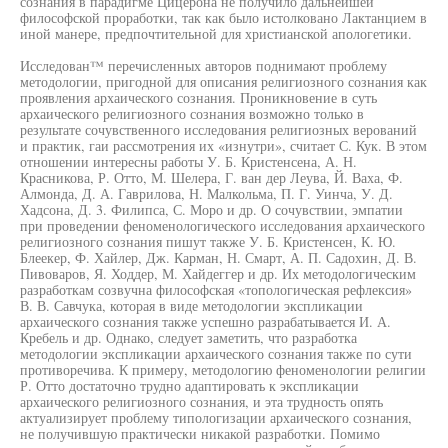
сознания в парадигме Цицерона не получило дальнейшей
философской проработки, так как было истолковано Лактанцием в
иной манере, предпочтительной для христианской апологетики.
Исследован™ перечисленных авторов поднимают проблему
методологии, пригодной для описания религиозного сознания как
проявления архаического сознания. Проникновение в суть
архаического религиозного сознания возможно только в
результате сочувственного исследования религиозных верований
и практик, гаи рассмотрения их «изнутри», считает С. Кук. В этом
отношении интересны работы У. Б. Кристенсена, А. Н.
Красникова, Р. Отто, М. Шелера, Г. ван дер Леува, Й. Ваха, Ф.
Алмонда, Д. А. Гаврилова, Н. Малкольма, П. Г. Уинча, У. Д.
Хадсона, Д. 3. Филипса, С. Моро и др. О сочувствии, эмпатии
при проведении феноменологического исследования архаического
религиозного сознания пишут также У. Б. Кристенсен, К. Ю.
Блеекер, Ф. Хайлер, Дж. Карман, Н. Смарт, А. П. Садохин, Д. В.
Пивоваров, Я. Ходдер, М. Хайдеггер и др. Их методологическим
разработкам созвучна философская «топологическая рефлексия»
В. В. Савчука, которая в виде методологии экспликации
архаического сознания также успешно разрабатывается И. А.
Кребель и др. Однако, следует заметить, что разработка
методологии экспликации архаического сознания также по сути
противоречива. К примеру, методологию феноменологии религии
Р. Отто достаточно трудно адаптировать к экспликации
архаического религиозного сознания, и эта трудность опять
актуализирует проблему типологизации архаического сознания,
не получившую практически никакой разработки. Помимо