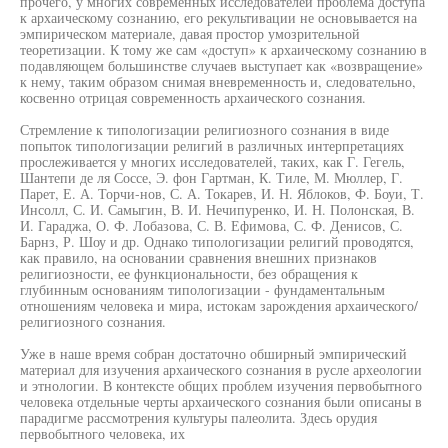
прочего, у многих современных исследователей проблема доступа
к архаическому сознанию, его рекультивации не основывается на
эмпирическом материале, давая простор умозрительной
теоретизации. К тому же сам «доступ» к архаическому сознанию в
подавляющем большинстве случаев выступает как «возвращение»
к нему, таким образом снимая вневременность и, следовательно,
косвенно отрицая современность архаического сознания.
Стремление к типологизации религиозного сознания в виде
попыток типологизации религий в различных интерпретациях
прослеживается у многих исследователей, таких, как Г. Гегель,
Шантепи де ля Соссе, Э. фон Гартман, К. Тиле, М. Мюллер, Г.
Парет, Е. А. Торчи-нов, С. А. Токарев, И. Н. Яблоков, Ф. Боуи, Т.
Инсолл, С. И. Самыгин, В. И. Нечипуренко, И. Н. Полонская, В.
И. Гараджа, О. Ф. Лобазова, С. В. Ефимова, С. Ф. Денисов, С.
Барнз, Р. Шоу и др. Однако типологизации религий проводятся,
как правило, на основании сравнения внешних признаков
религиозности, ее функциональности, без обращения к
глубинным основаниям типологизации - фундаментальным
отношениям человека и мира, истокам зарождения архаического/
религиозного сознания.
Уже в наше время собран достаточно обширный эмпирический
материал для изучения архаического сознания в русле археологии
и этнологии. В контексте общих проблем изучения первобытного
человека отдельные черты архаического сознания были описаны в
парадигме рассмотрения культуры палеолита. Здесь орудия
первобытного человека, их