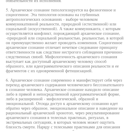
обязательности их исполнения.
5. Архаическое сознание типологизируется на физиогенное и
социогенное. Эта типология основана на глубинных
антропологических основаниях - выборе человеком
коммуникативной реальности, природной (естественной) или
социальной (искусственной). А также коммуниканта, с которым
осуществляется конфликт, порождающий архаическое сознание,
-природной или социальной реальностью, реальностью, в которой
он преимущественно желает проводить изменения. Социогенное
архаическое сознание отличает нечеткое следование принципу
ответственности как следствие нестрогого соблюдения причинно-
следственных связей. Мифологичность архаического сознания
выступает как доступный архаическому человеку способ
образного, или идеограмматического описания реальности и ее
фрагментов с их одновременной фетишизацией.
6. Архаическое сознание современно и манифестирует себя через
переход архаического содержания человеческого бессознательного
в сознание человека. Архаическое сознание находило описание
либо в прямой и непосредственной идеограмматической форме,
либо в расширенной - мифологической, образной и
эмоциональной. Отсюда доступ к архаическому сознанию идет
обратно через образное, эмоциональное описание и наведение на
рациональный архаический хронотоп, через рекультивирование
архаического сознания в телесных практиках, ритуалах, в
экстремальных ситуациях, в которых человек может ощутить
близость смерти. Наряду с телесными практиками для описания