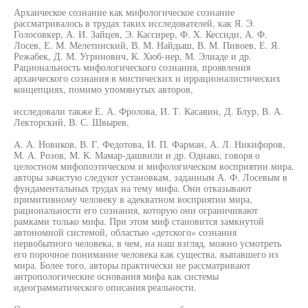
Архаическое сознание как мифологическое сознание
рассматривалось в трудах таких исследователей, как Я. Э.
Голосовкер, А. И. Зайцев, Э. Кассирер, Ф. X. Кессиди, А. Ф.
Лосев, Е. М. Мелетинский, В. М. Найдыш, В. М. Пивоев, Е. Я.
Режабек, Д. М. Угринович, К. Хюб-нер, М. Элиаде и др.
Рациональность мифологического сознания, проявления
архаического сознания в мистических и иррационалистических
концепциях, помимо упомянутых авторов,
исследовали также Е. А. Фролова, И. Т. Касавин, Д. Блур, В. А.
Лекторский, В. С. Швырев,
A. А. Новиков, В. Г. Федотова, И. П. Фарман, А. Л. Никифоров,
М. А. Розов, М. К. Мамар-дашвили и др. Однако, говоря о
целостном мифопоэтическом и мифологическом восприятии мира,
авторы зачастую следуют установкам, заданным А. Ф. Лосевым в
фундаментальных трудах на тему мифа. Они отказывают
примитивному человеку в адекватном восприятии мира,
рациональности его сознания, которую они ограничивают
рамками только мифа. При этом миф становится замкнутой
автономной системой, областью «детского» сознания
первобытного человека, в чем, на наш взгляд, можно усмотреть
его порочное понимание человека как существа, выпавшего из
мира. Более того, авторы практически не рассматривают
антропологические основания мифа как системы
идеограмматического описания реальности.