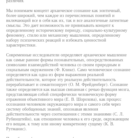
различия.
Мы понимаем концепт архаическое сознание как зонтичный,
более широкий, чем каждое из перечисленных понятий и
включающий все в себя как их, так и все аналогичные латентные
смыслы. Это дает возможность не привязывать концепт к
определенному историческому периоду, социально-культурному
феномену, стилю или механизму мышления, определенному
набору психических реакций и избежать ценностной
характеристики.
Современные исследователи определяют архаическое мышление
как самые ранние формы познавательных, опосредствованных
символами взаимодействий человека со своим природным и
социальным окружением (Ф. Клике). Само человеческое сознание
определяется как одна из форм выражения реальной
действительности, которое эту реальную действительность
перерабатывает и семантизирует (О. М. Фрейденберг). Сознание
также определяется как высшая связанная с речью функция мозга,
представляющая собой специфически человеческую форму
отражения объективного мира (Е. В. Шорохова), как процесс
осознания человеком окружающего мира и самого себя через
систему обобщенных знаний, опознавая явления
действительности через соотношения с этими знаниями (С. Л.
Рубинштейн), как отношение человека к его среде, окружающим
его вещам, к тому или иному конкретному сущему (К. В.
Рутманис).