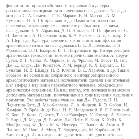
функции, история хозяйства и материальной культуры
рассматривались огромным количеством исследователей, среди
которых С. А. Семенов, Г. Е. Марков, В. Н. Массон, А. М.
Румянцев, В. А. Шнирельман и др. Памятники искусства
палеолита, отражающие мышление первобытного человека,
исследовали 3. А. Абрамова, Д. В. Айналов, П. П. Ефименко, С.
Н. Замятнин, А. П. Окладников, Б. А. Рыбаков, А. Д. Столяр, Я.
А. Шер и др. Культура палеолита как внешняя манифестация
архаического сознания исследовалась В. Е. Ларичевым, Б. А.
Фроловым, О. Н. Бадером, В. Т. Петриным и др. Интерпретацией
архаических технологий, помимо прочих, занимались А. Леруа-
Гуран, В. Г. Чайлд, А. Маршак, Б. А. Фролов, М. Вобст, Н. Тот,
Дж. Д. Кларк, Дж. Констэбл, Р. М. Берндт, К. X. Берндт, Е. П.
Бунятян, И. В. Шмидт, Н. В. Клягин, В. Е. Ларичев, и др. Таким
образом, на основании собранного и интерпретированного
археологического материала исследователи сделали значительный
шаг вперед в изучении первобытного человека, обладающего
архаическим сознанием. На наш взгляд, эти исследования можно
дополнить материалами, полученными в ходе изучения мышления
приматов. Это работы таких ученых, как Дж. Гудолл, Н. Н.
Ладыгина-Котс, Д. Мак-Фарленд, Л. А. Фирсов, К. Э. Фабри, Н.
Хамфри, Э. Врба, Ф. де Ваал, Н. Н. Иорданский, Я. Я. Рогинский,
К. Бош, Р. Фоте, Д. Фоте, Т. ван Кантфорт, У. Кохлер, А. Уайтен,
Р. Бирн, Д. Медор, Д. Рамбау, Дж. Пейт, К. Бард, К. Хейз, К.
МакДональд, Ф. Доль, М. Ф. Нестурх, Т. Льюис, Ф. Амини, Р.
Ланнор, М. Чане, А. Меад, Т. Зюддендорф, М. Корбаллис, Н.
Бишоф и др. Их исследования дают основания для некоторых