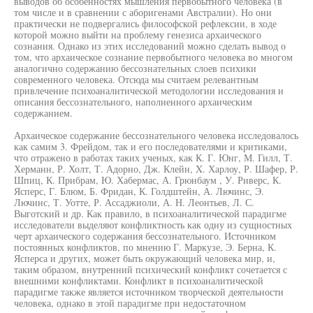
выводов об особенностях мышления первобытного человека (в
том числе и в сравнении с аборигенами Австралии). Но они
практически не подвергались философской рефлексии, в ходе
которой можно выйти на проблему генезиса архаического
сознания. Однако из этих исследований можно сделать вывод о
том, что архаическое сознание первобытного человека во многом
аналогично содержанию бессознательных слоев психики
современного человека. Отсюда мы считаем релевантным
привлечение психоаналитической методологии исследования и
описания бессознательного, наполненного архаическим
содержанием.
Архаическое содержание бессознательного человека исследовалось
как самим 3. Фрейдом, так и его последователями и критиками,
что отражено в работах таких ученых, как К. Г. Юнг, М. Гилл, Т.
Херманн, Р. Холт, Т. Адорно, Дж. Клейн, X. Харлоу, Р. Шафер, Р.
Шпиц, К. Прибрам, Ю. Хабермас, А. Грюнбаум , У. Риверс, К.
Ясперс, Г. Блюм, Б. Фридан, К. Голдштейн, А. Лючинс, Э.
Лючинс, Т. Уотте, Р. Ассаджиоли, А. Н. Леонтьев, Л. С.
Выготский и др. Как правило, в психоаналитической парадигме
исследователи выделяют конфликтность как одну из сущностных
черт архаического содержания бессознательного. Источником
постоянных конфликтов, по мнению Г. Маркузе, Э. Берна, К.
Ясперса и других, может быть окружающий человека мир, и,
таким образом, внутренний психический конфликт сочетается с
внешними конфликтами. Конфликт в психоаналитической
парадигме также является источником творческой деятельности
человека, однако в этой парадигме при недостаточном