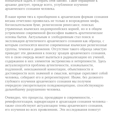
попытаться задать и собрать себя заново. Такое обращение к
архаике диктует, прежде всего, углубленное изучение
архаического сознания человека.
В наше время тяга к приобщению к архаическим формам сознания
весьма отчетливо проявилась не только в возрождении мифа,
богоискательском буме, религиозном ренессансе, поисках
утраченных языческих индоевропейских корней, но и в общем
устремлении современной философии выявить архетипические
основы бытия. Актуальным и злободневным стал поиск и
экспликация аутентичного архаического сознания как образца, с
которым соотносятся многие современные языческие религиозные
группы, течения и движения. Отсутствие такого образца зачастую
приводит эти движения к поиску эрзацев архаического сознания,
что в свою очередь может вылиться в радикализацию их учений,
содержанию в них элементов экстремизма и нетерпимости. Здесь
актуализируется проблема аутентичности, изначальности,
подлинной, неискаженной коннотации, объективности и
достоверности всех значений и смыслов, которые скрепляют собой
человека, собирают его и репрезентируют. Иначе, без должного
глубокого изучения архаического сознания мы получим
очередную умозрительную псевдоконцепцию, способствующую
дальнейшему разрушению человека.
Очевидно, что процессы, проходящие в современности, -
ремифологизация, варваризация и архаизация сознания человека -
также способствуют актуализации темы архаического сознания,
его изучения во всех проявлениях. Эти исследования помогут