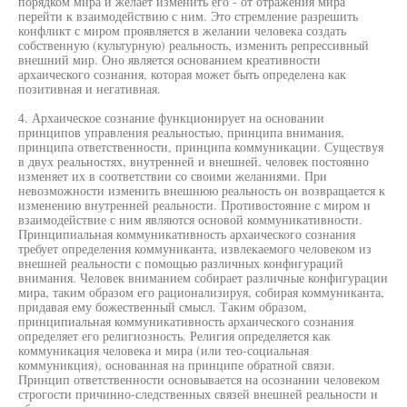
порядком мира и желает изменить его - от отражения мира
перейти к взаимодействию с ним. Это стремление разрешить
конфликт с миром проявляется в желании человека создать
собственную (культурную) реальность, изменить репрессивный
внешний мир. Оно является основанием креативности
архаического сознания, которая может быть определена как
позитивная и негативная.
4. Архаическое сознание функционирует на основании
принципов управления реальностью, принципа внимания,
принципа ответственности, принципа коммуникации. Существуя
в двух реальностях, внутренней и внешней, человек постоянно
изменяет их в соответствии со своими желаниями. При
невозможности изменить внешнюю реальность он возвращается к
изменению внутренней реальности. Противостояние с миром и
взаимодействие с ним являются основой коммуникативности.
Принципиальная коммуникативность архаического сознания
требует определения коммуниканта, извлекаемого человеком из
внешней реальности с помощью различных конфигураций
внимания. Человек вниманием собирает различные конфигурации
мира, таким образом его рационализируя, собирая коммуниканта,
придавая ему божественный смысл. Таким образом,
принципиальная коммуникативность архаического сознания
определяет его религиозность. Религия определяется как
коммуникация человека и мира (или тео-социальная
коммуникция), основанная на принципе обратной связи.
Принцип ответственности основывается на осознании человеком
строгости причинно-следственных связей внешней реальности и