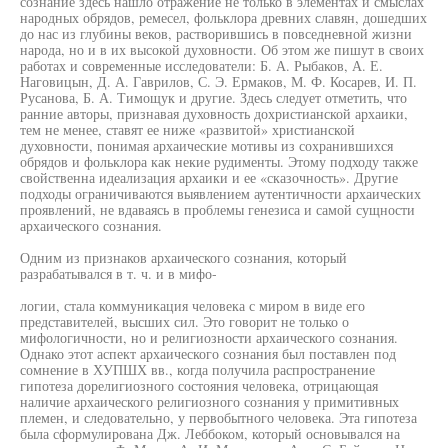
сознание здесь нашло отражение не только в элементах и смыслах
народных обрядов, ремесел, фольклора древних славян, дошедших
до нас из глубины веков, растворившись в повседневной жизни
народа, но и в их высокой духовности. Об этом же пишут в своих
работах и современные исследователи: Б. А. Рыбаков, А. Е.
Наговицын, Д. А. Гаврилов, С. Э. Ермаков, М. Ф. Косарев, И. П.
Русанова, Б. А. Тимощук и другие. Здесь следует отметить, что
ранние авторы, признавая духовность дохристианской архаики,
тем не менее, ставят ее ниже «развитой» христианской
духовности, понимая архаические мотивы из сохранившихся
обрядов и фольклора как некие рудименты. Этому подходу также
свойственна идеализация архаики и ее «сказочность». Другие
подходы ограничиваются выявлением аутентичности архаических
проявлений, не вдаваясь в проблемы генезиса и самой сущности
архаического сознания.
Одним из признаков архаического сознания, который
разрабатывался в т. ч. и в мифо-
логии, стала коммуникация человека с миром в виде его
представителей, высших сил. Это говорит не только о
мифологичности, но и религиозности архаического сознания.
Однако этот аспект архаического сознания был поставлен под
сомнение в ХУПШХ вв., когда получила распространение
гипотеза дорелигиозного состояния человека, отрицающая
наличие архаического религиозного сознания у примитивных
племен, и следовательно, у первобытного человека. Эта гипотеза
была сформулирована Дж. Леббоком, который основывался на