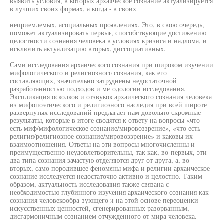
выявить условия, в которых архаическое сознание актуализируется
в лучших своих формах, а когда - в своих
неприемлемых, асоциальных проявлениях. Это, в свою очередь,
поможет актуализировать первые, способствующие достижению
целостности сознания человека в условиях кризиса и надлома, и
исключить актуализацию вторых, диссоциативных.
Сами исследования архаического сознания при широком изучении
мифологического и религиозного сознания, как его
составляющих, значительно затруднены недостаточной
разработанностью подходов и методологии исследования.
Экспликация осколков и отзвуков архаического сознания человека
из мифопоэтического и религиозного наследия при всей широте
развернутых исследований предлагает нам довольно скромные
результаты, которые в итоге сводятся к ответу на вопросы «что
есть миф/мифологическое сознание/мировоззрение», «что есть
религия/религиозное сознание/мировоззрение» и каковы их
взаимоотношения. Ответы на эти вопросы многочисленны и
преимущественно неудовлетворительны, так как, во-первых, эти
два типа сознания зачастую отделяются друг от друга, а, во-
вторых, само породившее феномены мифа и религии архаическое
сознание исследуется недостаточно активно и целостно. Таким
образом, актуальность исследования также связана с
необходимостью глубинного изучения архаического сознания как
сознания человекообра-зующего и на этой основе переоценки
искусственных ценностей, сгенерированных разорванным,
дисгармоничным сознанием отчужденного от мира человека.