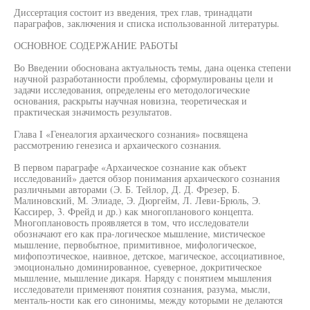
Диссертация состоит из введения, трех глав, тринадцати
параграфов, заключения и списка использованной литературы.
ОСНОВНОЕ СОДЕРЖАНИЕ РАБОТЫ
Во Введении обоснована актуальность темы, дана оценка степени
научной разработанности проблемы, сформулированы цели и
задачи исследования, определены его методологические
основания, раскрыты научная новизна, теоретическая и
практическая значимость результатов.
Глава I «Генеалогия архаического сознания» посвящена
рассмотрению генезиса и архаического сознания.
В первом параграфе «Архаическое сознание как объект
исследований» дается обзор понимания архаического сознания
различными авторами (Э. Б. Тейлор, Д. Д. Фрезер, Б.
Малиновский, М. Элиаде, Э. Дюргейм, Л. Леви-Брюль, Э.
Кассирер, 3. Фрейд и др.) как многопланового концепта.
Многоплановость проявляется в том, что исследователи
обозначают его как пра-логическое мышление, мистическое
мышление, первобытное, примитивное, мифологическое,
мифопоэтическое, наивное, детское, магическое, ассоциативное,
эмоционально доминированное, суеверное, докритическое
мышление, мышление дикаря. Наряду с понятием мышления
исследователи применяют понятия сознания, разума, мысли,
менталь-ности как его синонимы, между которыми не делаются