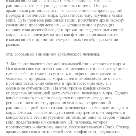
взаимосвязей мира, который и есть первичная, тотальная
рациональность как упорядоченность системы. Отсюда
архаическая рациональность - очеловеченное воспроизведение
порядка и логичности мира, адекватность ему, изучение языка
мира. Суть процесса рационализации, присущего архаическому
сознанию и проводимого им, — установление и редукция
цепочек взаимосвязей вещей и причинно-следственных связей
мира, а также идеограмматическая фетишизация комплексов
взаимосвязей и причинно-следственных связей, фрагментов
реально-
сти, собранных вниманием архаического человека.
3. Конфликт является формой взаимодействия человека с миром.
Осознавая свое единство с миром, человек осознает прежде всего
самого себя, что уже по сути есть манифестация выделения
человека из природы, из мира, латентное обособление от него,
противопоставление себя ему и противостояние ему, т. е.
осознание субъектности. На этом уровне конфликтность
определена оппозицией двух субъектов: человека и мира. Однако
конфликтность также порождается процессом «создания»,
репрессивного конструирования человека, репрессивной
рационализацией части сознания человека неизменным порядком
мира. Отсюда, человек по сути своей внутренне противоречив и
конфликтен: в этой внутренней оппозиции одна из сторон - также
мир, представленный сознанием (Я) человека, которое
противостоит животному началу, бессознательному (Оно). Отсюда
архаическое сознание по своей сути конфликтно, недовольно