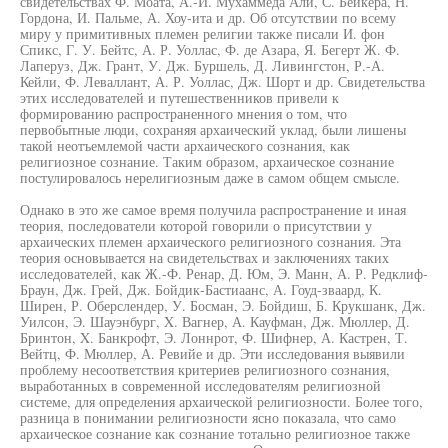
свидетельствах Ф. Моата, А.-И. Мухаммеда Али, С. Бейкера, Н.
Гордона, И. Пальме, А. Хоу-ита и др. Об отсутствии по всему
миру у примитивных племен религии также писали И. фон
Спикс, Г. У. Бейтс, А. Р. Уоллас, Ф. де Азара, Я. Бегерт Ж. Ф.
Лаперуз, Дж. Грант, У. Дж. Буршель, Д. Ливингстон, Р.-А.
Кейли, Ф. Леваллант, А. Р. Уоллас, Дж. Шорт и др. Свидетельства
этих исследователей и путешественников привели к
формированию распространенного мнения о том, что
первобытные люди, сохраняя архаический уклад, были лишены
такой неотъемлемой части архаического сознания, как
религиозное сознание. Таким образом, архаическое сознание
постулировалось нерелигиозным даже в самом общем смысле.
Однако в это же самое время получила распространение и иная
теория, последователи которой говорили о присутствии у
архаических племен архаического религиозного сознания. Эта
теория основывается на свидетельствах и заключениях таких
исследователей, как Ж.-Ф. Ренар, Д. Юм, Э. Манн, А. Р. Редклиф-
Браун, Дж. Грей, Дж. Бойдик-Бастиаанс, А. Гоуд-зваард, К.
Ширен, Р. Оберслендер, У. Босман, Э. Бойдиш, Б. Крукшанк, Дж.
Уилсон, Э. Шауэнбург, X. Вагнер, А. Кауфман, Дж. Мюллер, Д.
Бринтон, X. Банкрофт, Э. Лоннрот, Ф. Шифнер, А. Кастрен, Т.
Вейтц, Ф. Мюллер, А. Ревийе и др. Эти исследования выявили
проблему несоответствия критериев религиозного сознания,
выработанных в современной исследователям религиозной
системе, для определения архаической религиозности. Более того,
разница в понимании религиозности ясно показала, что само
архаическое сознание как сознание тотально религиозное также