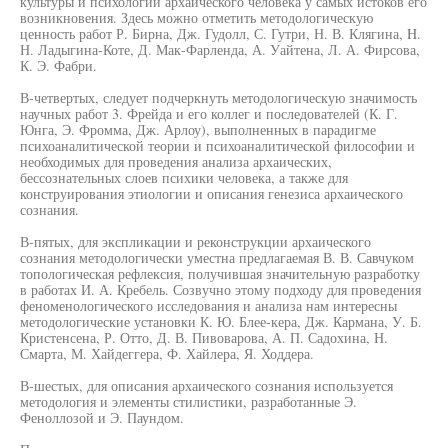
культуры и психологии архаического человека у самых истоков его
возникновения. Здесь можно отметить методологическую
ценность работ Р. Бирна, Дж. Гудолл, С. Гутри, Н. В. Клягина, H.
Н. Ладыгина-Коте, Д. Мак-Фарленда, А. Уайтена, Л. А. Фирсова,
К. Э. Фабри.
В-четвертых, следует подчеркнуть методологическую значимость
научных работ 3. Фрейда и его коллег и последователей (К. Г.
Юнга, Э. Фромма, Дж. Арлоу), выполненных в парадигме
психоаналитической теории и психоаналитической философии и
необходимых для проведения анализа архаических,
бессознательных слоев психики человека, а также для
конструирования этиологии и описания генезиса архаического
сознания.
В-пятых, для экспликации и реконструкции архаического
сознания методологически уместна предлагаемая В. В. Савчуком
топологическая рефлексия, получившая значительную разработку
в работах И. А. Кребель. Созвучно этому подходу для проведения
феноменологического исследования и анализа нам интересны
методологические установки К. Ю. Блее-кера, Дж. Кармана, У. Б.
Кристенсена, Р. Отто, Д. В. Пивоварова, А. П. Садохина, Н.
Смарта, М. Хайдеггера, Ф. Хайлера, Я. Ходдера.
В-шестых, для описания архаического сознания используется
методология и элементы стилистики, разработанные Э.
Феноллозой и Э. Паундом.