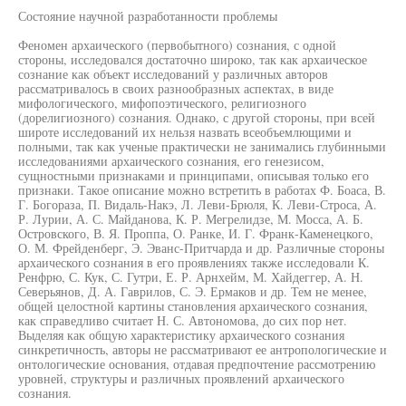
Состояние научной разработанности проблемы
Феномен архаического (первобытного) сознания, с одной
стороны, исследовался достаточно широко, так как архаическое
сознание как объект исследований у различных авторов
рассматривалось в своих разнообразных аспектах, в виде
мифологического, мифопоэтического, религиозного
(дорелигиозного) сознания. Однако, с другой стороны, при всей
широте исследований их нельзя назвать всеобъемлющими и
полными, так как ученые практически не занимались глубинными
исследованиями архаического сознания, его генезисом,
сущностными признаками и принципами, описывая только его
признаки. Такое описание можно встретить в работах Ф. Боаса, В.
Г. Богораза, П. Видаль-Накэ, Л. Леви-Брюля, К. Леви-Строса, А.
Р. Лурии, А. С. Майданова, К. Р. Мегрелидзе, М. Мосса, А. Б.
Островского, В. Я. Проппа, О. Ранке, И. Г. Франк-Каменецкого,
О. М. Фрейденберг, Э. Эванс-Притчарда и др. Различные стороны
архаического сознания в его проявлениях также исследовали К.
Ренфрю, С. Кук, С. Гутри, Е. Р. Арнхейм, М. Хайдеггер, А. Н.
Северьянов, Д. А. Гаврилов, С. Э. Ермаков и др. Тем не менее,
общей целостной картины становления архаического сознания,
как справедливо считает Н. С. Автономова, до сих пор нет.
Выделяя как общую характеристику архаического сознания
синкретичность, авторы не рассматривают ее антропологические и
онтологические основания, отдавая предпочтение рассмотрению
уровней, структуры и различных проявлений архаического
сознания.