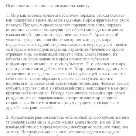
Основные положения, выносимые на защиту
1. Мир как система является носителем порядка, отсюда человек
как подсистема также является заданным миром фрагментом этого
порядка. Порядок мира определяет порядок сознания, порядок
внимания человека, упорядочивает образы мира до понимания
взаимосвязей, причинно-следственных связей. Архаический
человек - существо, способное воспринять порядок мира
парадоксально: с одной стороны, следовать ему, с другой - выйти
за пределы его воспроизведения, отражения. Человек не просто
отражает мир, он взаимодействует с ним, следовательно, из
объекта ин-формирования миром становится субъектом
информирования мира, т. е. со-субъектом. Т. е. отражение мира
переходит во взаимодействие с ним. Мир, играя роль «демиурга»,
«выделяет» и «создает» человека из окружающей реальности, из
себя самого, таким образом проявляя свою субъектность и
воплощая в человеке свой креативный потенциал. Человек как со-
субъект, вступая с ним во взаимодействие, воплощает в нем свой
креативный потенциал. Отсюда архаическое сознание при своем
рождении также парадоксально воспринимает мир, с одной
стороны, как более высокое по разуму существо, создателя, с
другой - как равного себе.
2. Архаическая рациональность есть особый способ субъективного
упорядочивания мира и достижения адекватности в нем. Для
взаимодействия с миром человеку необходимо знать его язык, его
логику. Поэтому рациональность человека задается порядком