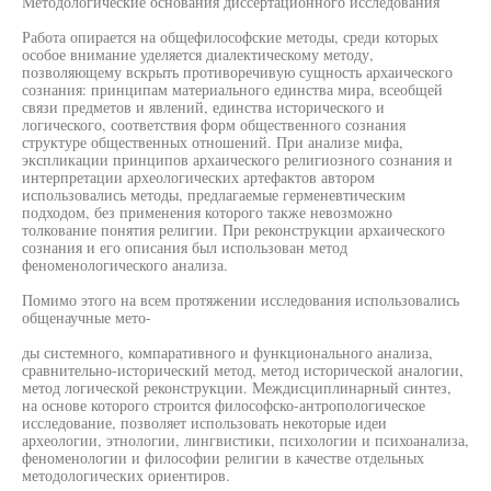
Методологические основания диссертационного исследования
Работа опирается на общефилософские методы, среди которых
особое внимание уделяется диалектическому методу,
позволяющему вскрыть противоречивую сущность архаического
сознания: принципам материального единства мира, всеобщей
связи предметов и явлений, единства исторического и
логического, соответствия форм общественного сознания
структуре общественных отношений. При анализе мифа,
экспликации принципов архаического религиозного сознания и
интерпретации археологических артефактов автором
использовались методы, предлагаемые герменевтическим
подходом, без применения которого также невозможно
толкование понятия религии. При реконструкции архаического
сознания и его описания был использован метод
феноменологического анализа.
Помимо этого на всем протяжении исследования использовались
общенаучные мето-
ды системного, компаративного и функционального анализа,
сравнительно-исторический метод, метод исторической аналогии,
метод логической реконструкции. Междисциплинарный синтез,
на основе которого строится философско-антропологическое
исследование, позволяет использовать некоторые идеи
археологии, этнологии, лингвистики, психологии и психоанализа,
феноменологии и философии религии в качестве отдельных
методологических ориентиров.