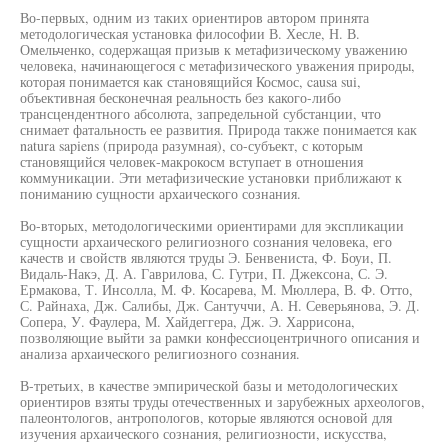
Во-первых, одним из таких ориентиров автором принята
методологическая установка философии В. Хесле, Н. В.
Омельченко, содержащая призыв к метафизическому уважению
человека, начинающегося с метафизического уважения природы,
которая понимается как становящийся Космос, causa sui,
объективная бесконечная реальность без какого-либо
трансцендентного абсолюта, запредельной субстанции, что
снимает фатальность ее развития. Природа также понимается как
natura sapiens (природа разумная), со-субъект, с которым
становящийся человек-макрокосм вступает в отношения
коммуникации. Эти метафизические установки приближают к
пониманию сущности архаического сознания.
Во-вторых, методологическими ориентирами для экспликации
сущности архаического религиозного сознания человека, его
качеств и свойств являются труды Э. Бенвениста, Ф. Боуи, П.
Видаль-Накэ, Д. А. Гаврилова, С. Гутри, П. Джексона, С. Э.
Ермакова, Т. Инсолла, М. Ф. Косарева, М. Мюллера, В. Ф. Отто,
С. Райнаха, Дж. Салибы, Дж. Сантуччи, А. Н. Северьянова, Э. Д.
Сопера, У. Фаулера, М. Хайдеггера, Дж. Э. Харрисона,
позволяющие выйти за рамки конфессиоцентричного описания и
анализа архаического религиозного сознания.
В-третьих, в качестве эмпирической базы и методологических
ориентиров взяты труды отечественных и зарубежных археологов,
палеонтологов, антропологов, которые являются основой для
изучения архаического сознания, религиозности, искусства,