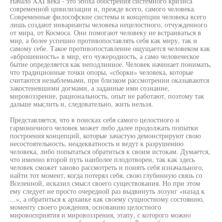
Начало XXI века - это эпоха обострения системного кризиса
современной цивилизации и, прежде всего, самого человека.
Современные философские системы и концепции человека всего
лишь создают инварианты человека нецелостного, отчужденного
от мира, от Космоса. Они помогают человеку не встраиваться в
мир, а более успешно противопоставлять себя как миру, так и
самому себе. Такое противопоставление ощущается человеком как
«вброшенность» в мир, его чужеродность, а само человеческое
бытие определяется как неподлинное. Человек начинает понимать,
что традиционные точки опоры, «сборки» человека, которые
считаются незыблемыми, при близком рассмотрении оказываются
закостеневшими догмами, а заданные ими сознание,
мировоззрение, рациональность, опыт не работают, поэтому так
дальше мыслить и, следовательно, жить нельзя.
Представляется, что в поисках себя самого целостного и
гармоничного человек может либо далее продолжать попытки
построения концепций, которые зачастую демонстрируют свою
несостоятельность, неадекватность и ведут к разрушению
человека, либо попытаться обратиться к своим истокам. Думается,
что именно второй путь наиболее плодотворен, так как здесь
человек сможет заново рассмотреть и понять себя изначального,
найти тот момент, когда потерял себя, свою глубинную связь со
Вселенной, исказил смысл своего существования. Но при этом
ему следует не просто очередной раз выдвинуть лозунг «назад к
...», а обратиться к архаике как своему сущностному состоянию,
моменту своего рождения, основанию целостного
мировосприятия и мировоззрения, этапу, с которого можно