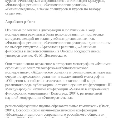
курсов «Философская антропология», «Философия культуры»,
«Философия религии», «Феноменология религии»,
«Религиоведение», а также спецкурсов и курсов по выбору
студентов.
Апробация работы
Основные положения диссертации и полученные в ходе
исследования результаты были использованы при подготовке
материала лекций по таким учебным дисциплинам, как
«Философия религии», «Феноменология религии», дисциплинам
по выбору студентов «Археология религии», «Античная
философия в первоисточниках» в Омском государственном
университете им. Ф. М. Достоевского.
Они также нашли отражение в авторских монографиях «Феномен
сублимации: опыт философско-антропологического
исследования», «Архаическое сознание и религиозность человека:
очерки по археологии религии» и коллективной монографии
«Общество как событие: «система» и «жизненный мир»,
различного рода публикациях, а также научных конференциях: III
Международной научной конференции «Человек в современных
философских концепциях» (Волгоград, 2004), региональной
научной конференции «Университеты как
регионообразующие научно-образовательные комплексы» (Омск,
2004), Всероссийской научно-практической конференции
«Молодежь и ценности современного российского общества»