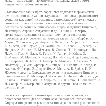
может иметь различную этимологию. Однако далее в этом
направлении работы не велись.
Столкновение таких противоречивых подходов к архаической
религиозности послужило актуализации вопроса о религиозном
сознании как одной из основных разновидностей архаического
сознания. С ранних этапов развития философской мысли
религиозное сознание описывалось в произведениях Цицерона,
Лактанция, Аврелия Августина и др. Те или иные черты
архаического сознания (а иногда и полное их отсутствие)
проявлялись в определениях, которые давали Л. Фейербах, К.
Маркс, Ф. Энгельс, Дж. Леуба, В. Ферм, Дж. Морли, У. К. Смит,
Б. Уилсон, Дж. Боукер, Дж. Хатчинсон, К. Уэбб, Г. Дрессер, С.
Нейдел, А. Эй-стер, Р. Мачалек, В. Спилка, Т. Идинопулос, Дж.
Лару, Ф. Пул, М. Блох, С. Гутри, У. Арнал, Э. Кэйрд. Э.
Брайтман, М. Меслин, У. Кларк, Дж. Йингер, Л. де Грандмазон,
С. Сазерленд, Ф. Боуи, Э. Тейлор, А. Мензьез, О. Сабатье, М.
Джастроу, Дж. Дж. Фрэзер, М. Элиаде, П. Тиллих, Э. Кейрд, В.
Алстон, Ф. Ферре, Э. Дюркгейм, А. Мень, А. Б. Зубов, И. Н.
Яблоков и другие. Определение религии в парадигме Цицерона
разворачивали М. Мюллер, П. Джексон, Т. Инсолл, Ф. Боуи, Дж.
Салиба, С. Райнах, Дж. Э. Харрисон, В. Ф. Отто, Э. Бенвенист, Э.
Д. Сопер, У. Фаулер, Дж. Сантуччи, и другие. Тем не менее,
религия опре-
делялась в терминах именно христианской парадигмы, не
приспособленной для описания архаической религиозности.
Определение религии как проявления архаического религиозного