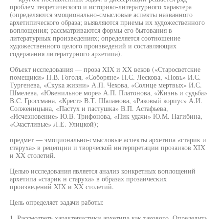
проблем теоретического и историко-литературного характера
(определяются эмоционально-смысловые аспекты названного
архетипического образа; выявляются приемы их художественного
воплощения; рассматриваются формы его бытования в
литературных произведениях; определяется соотношение
художественного целого произведений и составляющих
содержания литературного архетипа).
Объект исследования — проза XIX и XX веков («Старосветские
помещики» Н.В. Гоголя, «Соборяне» Н.С. Лескова, «Новь» И.С.
Тургенева, «Скука жизни» А.П. Чехова, «Солнце мертвых» И.С.
Шмелева, «Ювенильное море» А.П. Платонова, «Жизнь и судьба»
B.C. Гроссмана, «Крест» В.Т. Шаламова, «Раковый корпус» А.И.
Солженицына, «Пастух и пастушка» В.П. Астафьева,
«Исчезновение» Ю.В. Трифонова, «Пик удачи» Ю.М. Нагибина,
«Счастливые» Л.Е. Улицкой);
предмет — эмоционально-смысловые аспекты архетипа «старик и
старуха» в рецепции и творческой интерпретации прозаиков XIX
и XX столетий.
Целью исследования является анализ конкретных воплощений
архетипа «старик н старуха» в образах прозаических
произведений XIX и XX столетий.
Цель определяет задачи работы:
1. Рассмотреть характеристики архетипа как такового. Определить