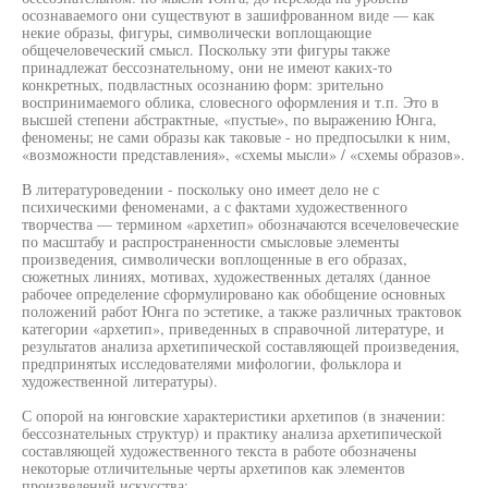
осознаваемого они существуют в зашифрованном виде — как
некие образы, фигуры, символически воплощающие
общечеловеческий смысл. Поскольку эти фигуры также
принадлежат бессознательному, они не имеют каких-то
конкретных, подвластных осознанию форм: зрительно
воспринимаемого облика, словесного оформления и т.п. Это в
высшей степени абстрактные, «пустые», по выражению Юнга,
феномены; не сами образы как таковые - но предпосылки к ним,
«возможности представления», «схемы мысли» / «схемы образов».
В литературоведении - поскольку оно имеет дело не с
психическими феноменами, а с фактами художественного
творчества — термином «архетип» обозначаются всечеловеческие
по масштабу и распространенности смысловые элементы
произведения, символически воплощенные в его образах,
сюжетных линиях, мотивах, художественных деталях (данное
рабочее определение сформулировано как обобщение основных
положений работ Юнга по эстетике, а также различных трактовок
категории «архетип», приведенных в справочной литературе, и
результатов анализа архетипической составляющей произведения,
предпринятых исследователями мифологии, фольклора и
художественной литературы).
С опорой на юнговские характеристики архетипов (в значении:
бессознательных структур) и практику анализа архетипической
составляющей художественного текста в работе обозначены
некоторые отличительные черты архетипов как элементов
произведений искусства: