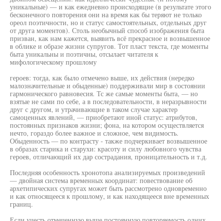
уникальные) — и как ежедневно происходящие (в результате этого
бесконечного повторения они на время как бы теряют не только
ореол поэтичности, но и статус самостоятельных, отдельных друг
от друга моментов). Столь необычный способ изображения быта
призван, как нам кажется, выявить всё прекрасное и возвышенное
в облике и образе жизни супругов. Тот пласт текста, где моменты
быта уникальны и поэтичны, отсылает читателя к
мифологическому прошлому
героев: тогда, как было отмечено выше, их действия (нередко
малозначительные и обыденные) поддерживали мир в состоянии
гармонического равновесия. Тс же самые моменты быта, — но
взятые не сами по себе, а в последовательности, в неразрывности
друг с другом, и утрачивающие в таком случае характер
самоценных явлений, — приобретают иной статус: атрибутов,
постоянных признаков жизни; фона, на котором осуществляется
нечто, гораздо более важное и сложное, чем видимость.
Обыденность — по контрасту - также подчеркивает возвышенное
в образах старика и старухи: красоту и силу любовного чувства
героев, отличающий их дар сострадания, проницательность и т.д.
Последняя особенность хронотопа анализируемых произведений
— двойная система временных координат: повествование об
архетипических супругах может быть рассмотрено одновременно
и как относящееся к прошлому, и как находящееся вне временных
границ.
Если учесть отмеченную выше постоянную повторяемость одних