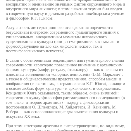
восприятию и оцениванию значимых фактов окружающего мира и
внутреннего мира личности; в этом значении термин был введен
в современную науку и детально разработан швейцарским ученым
и философом К.Г. Юнгом).
Актуальность диссертационного исследования определяется
безусловным интересом современного гуманитарного знания к
универсальным, вневременным моментам человеческого
существования и культуры (они рассматриваются как смысло- и
формообразующее начало как мифологического, так и
постмифологического искусства).
В связи с обозначенными тенденциями для гуманитарного знания
современности характерно повышенное внимание к архаическим
формам культуры (мифу, ритуалу, фольклору) — как к первым из
известных воплощениям «опорных ценностей» (В.М. Маркович);
а также к общечеловеческим представлениям, способам мысли и
воображения («архетипам», в терминологии К.Г. Юнга), лежащим
в основе любых форм культуры - и архаических, и современных.
Концепция Юнга оказывается, таким образом, очень значимой:
современная культурфилософия рассматривает его исследования (в
том числе, и теорию архетипов) - наряду с философскими
построениями О. Шпенглера, М. Хайдеггера, И. Хейзинга, М.
Вебера — как основополагающие для самосознания культуры и
искусства XX века.
При этом категорию архетипа в литературоведении, по-видимому,
ожидает дальнейшее и подробнейшее осмысление, связанное с