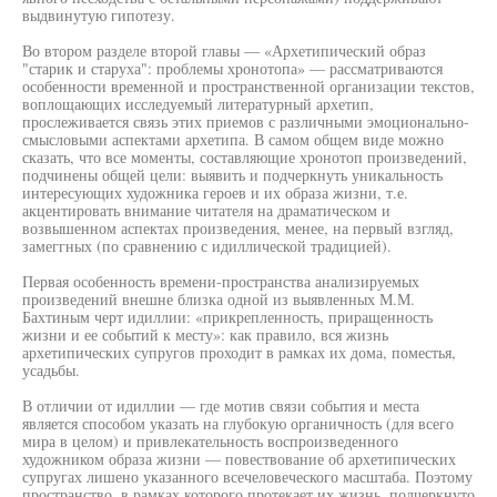
выдвинутую гипотезу.
Во втором разделе второй главы — «Архетипический образ
"старик и старуха": проблемы хронотопа» — рассматриваются
особенности временной и пространственной организации текстов,
воплощающих исследуемый литературный архетип,
прослеживается связь этих приемов с различными эмоционально-
смысловыми аспектами архетипа. В самом общем виде можно
сказать, что все моменты, составляющие хронотоп произведений,
подчинены общей цели: выявить и подчеркнуть уникальность
интересующих художника героев и их образа жизни, т.е.
акцентировать внимание читателя на драматическом и
возвышенном аспектах произведения, менее, на первый взгляд,
замеггных (по сравнению с идиллической традицией).
Первая особенность времени-пространства анализируемых
произведений внешне близка одной из выявленных М.М.
Бахтиным черт идиллии: «прикрепленность, приращенность
жизни и ее событий к месту»: как правило, вся жизнь
архетипических супругов проходит в рамках их дома, поместья,
усадьбы.
В отличии от идиллии — где мотив связи события и места
является способом указать на глубокую органичность (для всего
мира в целом) и привлекательность воспроизведенного
художником образа жизни — повествование об архетипических
супругах лишено указанного всечеловеческого масштаба. Поэтому
пространство, в рамках которого протекает их жизнь, подчеркнуто