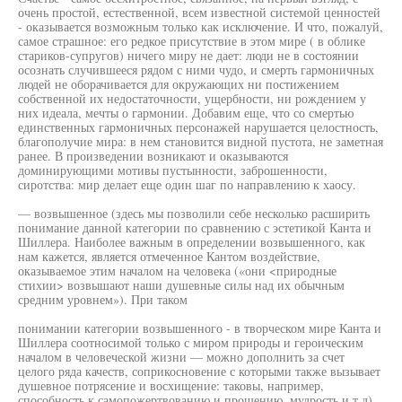
очень простой, естественной, всем известной системой ценностей
- оказывается возможным только как исключение. И что, пожалуй,
самое страшное: его редкое присутствие в этом мире ( в облике
стариков-супругов) ничего миру не дает: люди не в состоянии
осознать случившееся рядом с ними чудо, и смерть гармоничных
людей не оборачивается для окружающих ни постижением
собственной их недостаточности, ущербности, ни рождением у
них идеала, мечты о гармонии. Добавим еще, что со смертью
единственных гармоничных персонажей нарушается целостность,
благополучие мира: в нем становится видной пустота, не заметная
ранее. В произведении возникают и оказываются
доминирующими мотивы пустынности, заброшенности,
сиротства: мир делает еще один шаг по направлению к хаосу.
— возвышенное (здесь мы позволили себе несколько расширить
понимание данной категории по сравнению с эстетикой Канта и
Шиллера. Наиболее важным в определении возвышенного, как
нам кажется, является отмеченное Кантом воздействие,
оказываемое этим началом на человека («они <природные
стихии> возвышают наши душевные силы над их обычным
средним уровнем»). При таком
понимании категории возвышенного - в творческом мире Канта и
Шиллера соотносимой только с миром природы и героическим
началом в человеческой жизни — можно дополнить за счет
целого ряда качеств, соприкосновение с которыми также вызывает
душевное потрясение и восхищение: таковы, например,
способность к самопожертвованию и прощению, мудрость и т.д).