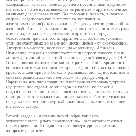
завораживая человека, являясь для него несомненным предметом
интереса, в то же время выводить на раздумья о других, столь же
значимых для человека темах. Без сомнения, повесть, в первую
очередь, создавалась как литературное воплощение
архетипического образа пожилых любящих супругов (с опорой на
античный образец); эта задача определила интерес писателя к ряду
моментов, связанных с содержанием архетипа: природа
человеческой привязанности; иррациональное, но безусловное
отличие счастливых во взаимной любви людей - от окружающих.
Авторские монологи, воспевающие «привычку» Афанасия
Ивановича, эпизоды противопоставления героев повести людям
«страсти, желаний и неспокойных порождений злого духа» (Н.В.
Гоголь), являются отражениями этих размышлений. Кроме того,
воплощение в художественном произведении образа счастливых и
кротких людей привело Гоголя к размышлению над постоянным и
самым страшным для него вопросом: о природе смерти.
Нарушение античной традиции изображения стариков-супругов
(существенное отдаление эпизодов их гибели во времени,
подробное описание их душевного состояния — в отступление от
принципа антипсихологизма - после смерти любимого человека и
перед их собственной смертью) объясняются именно смещением
интересов автора.
Второй раздел - «Архетипический образ как часть
художественного целого произведения» - рассматривает случаи
преимущественной подчиненности литературного архетипа
авторскому замыслу.