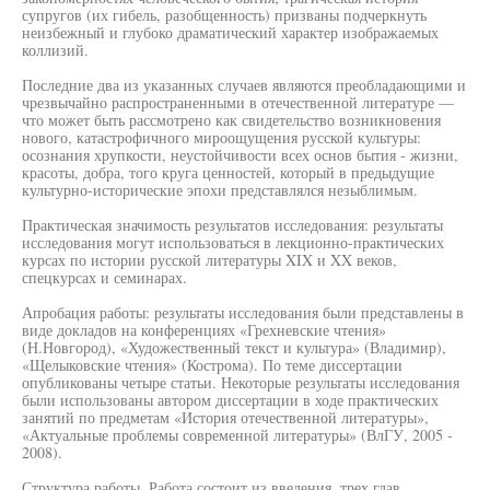
супругов (их гибель, разобщенность) призваны подчеркнуть
неизбежный и глубоко драматический характер изображаемых
коллизий.
Последние два из указанных случаев являются преобладающими и
чрезвычайно распространенными в отечественной литературе —
что может быть рассмотрено как свидетельство возникновения
нового, катастрофичного мироощущения русской культуры:
осознания хрупкости, неустойчивости всех основ бытия - жизни,
красоты, добра, того круга ценностей, который в предыдущие
культурно-исторические эпохи представлялся незыблимым.
Практическая значимость результатов исследования: результаты
исследования могут использоваться в лекционно-практических
курсах по истории русской литературы XIX и XX веков,
спецкурсах и семинарах.
Апробация работы: результаты исследования были представлены в
виде докладов на конференциях «Грехневские чтения»
(Н.Новгород), «Художественный текст и культура» (Владимир),
«Щелыковские чтения» (Кострома). По теме диссертации
опубликованы четыре статьи. Некоторые результаты исследования
были использованы автором диссертации в ходе практических
занятий по предметам «История отечественной литературы»,
«Актуальные проблемы современной литературы» (ВлГУ, 2005 -
2008).
Структура работы. Работа состоит из введения, трех глав,