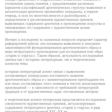
уточнением границ понятия, с предложениями различных
вариантов классификаций архетипических структур (выявление и
каталогизация архетипов чрезвычайно затруднены, в первую
очередь, в силу их многочислености и разнообразия), с
определением и рассмотрением художественных приемов,
выявляющих содержание архетипов в произведениях искусства и
связывающих это содержание с художественным целым
произведения.
Интерес к последнему из названных вопросов определяет характер
реферируемой работы: она посвящена выявлению и описанию
закономерностей функционирования архетипического образа в
мире литературного произведения (для исследования взят образ
«старик и старуха»). Таким образом, актуальность исследования
связана как с историко-литературным, так и теоретическим
аспектом темы:
историко-литературный аспект связан с выявлением
составляющих универсально-постоянного значения
архетипического образа и с комментированием преобладания тех
или иных составляющих этого значения в текстах анализируемых
произведений — в зависимости от требований литературной
традиции и от художественных задач, поставленных автором;
в теоретическом аспекте интересным представляется исследование
совокупности художественных приемов, актуализирующих
содержание литературного архетипа «старик и старуха» в ряде
прозаических произведений XIX -XX вв.