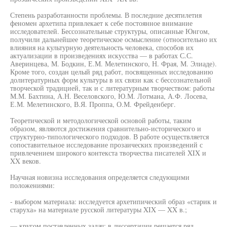
Степень разработанности проблемы. В последние десятилетия
феномен архетипа привлекает к себе постоянное внимание
исследователей. Бессознательные структуры, описанные Юнгом,
получили дальнейшее теоретическое осмысление (относительно их
влияния на культурную деятельность человека, способов их
актуализации в произведениях искусства — в работах С.С.
Аверинцева, М. Бодкин, Е.М. Мелетинского, Н. Фрая, М. Элиаде).
Кроме того, создан целый ряд работ, посвященных исследованию
долитературных форм культуры в их связи как с бессознательной
творческой традицией, так и с литературным творчеством: работы
М.М. Бахтина, А.Н. Веселовского, Ю.М. Лотмана, А.Ф. Лосева,
Е.М. Мелетинского, В.Я. Проппа, О.М. Фрейденберг.
Теоретической и методологической основой работы, таким
образом, являются достижения сравнительно-исторического и
структурно-типологического подходов. В работе осуществляется
сопоставительное исследование прозаических произведений с
привлечением широкого контекста творчества писателей XIX и
XX веков.
Научная новизна исследования определяется следующими
положениями:
- выбором материала: исследуется архетипический образ «старик и
старуха» на материале русской литературы XIX — XX в.;
— кругом поставленных задач: в диссертации решается ряд