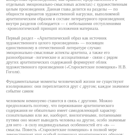
отдельных эмоционально-смысловых аспектах) с художественным
целым произведения. Данная глава делится на разделы — по
общности вариантов художественной нагрузки, выполняемой
архетипическим образом в составе литературного произведения;
внутри разделов соблюдается — с небольшими отступлениями
-хронологический принцип изложения материала.
Первый раздел - «Архетипический образ как источник
художественного целого произведения» — посвящен
единственному в отечественной литературе случаю:
эмоционально-смысловые аспекты архетипа, а также его
разнообразные -логические и ассоциативные - связи с рядом
других архетипических содержаний формируют облик
художественного произведения («Старосветские помещики» Н.В.
Гоголя).
Фундаментальные моменты человеческой жизни не существуют
изолированно: они переплетаются друг с другом; каждое значимое
событие самим
человеком неминуемо ставится в связь с другими. Можно
предположить поэтому, что переживание архетипического
содержания не обязательно имеет самодовлеющий характер:
сознательными или же, наоборот, внелогичными, потаенными
путями оно может выводить человека на другие, особо значимые
для него - в силу индивидуальных особенностей его «я» —
смыслы. Повесть «Старосветские помещики» в полной мере
демонстрирует этот особый потенциал архетипических образов: