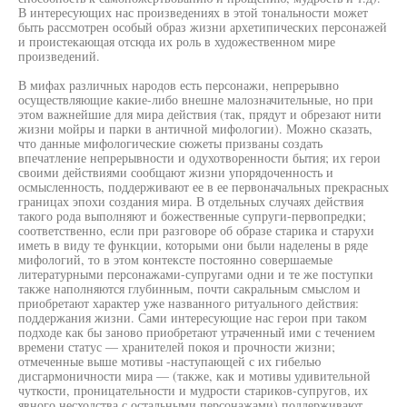
В интересующих нас произведениях в этой тональности может
быть рассмотрен особый образ жизни архетипических персонажей
и проистекающая отсюда их роль в художественном мире
произведений.
В мифах различных народов есть персонажи, непрерывно
осуществляющие какие-либо внешне малозначительные, но при
этом важнейшие для мира действия (так, прядут и обрезают нити
жизни мойры и парки в античной мифологии). Можно сказать,
что данные мифологические сюжеты призваны создать
впечатление непрерывности и одухотворенности бытия; их герои
своими действиями сообщают жизни упорядоченность и
осмысленность, поддерживают ее в ее первоначальных прекрасных
границах эпохи создания мира. В отдельных случаях действия
такого рода выполняют и божественные супруги-первопредки;
соответственно, если при разговоре об образе старика и старухи
иметь в виду те функции, которыми они были наделены в ряде
мифологий, то в этом контексте постоянно совершаемые
литературными персонажами-супругами одни и те же поступки
также наполняются глубинным, почти сакральным смыслом и
приобретают характер уже названного ритуального действия:
поддержания жизни. Сами интересующие нас герои при таком
подходе как бы заново приобретают утраченный ими с течением
времени статус — хранителей покоя и прочности жизни;
отмеченные выше мотивы -наступающей с их гибелью
дисгармоничности мира — (также, как и мотивы удивительной
чуткости, проницательности и мудрости стариков-супругов, их
явного несходства с остальными персонажами) поддерживают