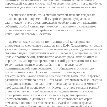
персонажей-старцев с известной отрешенностью от него: наиболее
значимым для них оказывается любимый - взаимно — человек.
— элегическое начало, тона мягкой светлой печали: каждая из
книг говорит о непременной смерти стариков-супругов, и
элегическое начало здесь определяет особую манеру изложения
событий, особый стиль, при котором традиционно сдержанное
повествование иногда перебивается авторским плачем по
исчезнувшей красоте и счастью.
— драматическое начало (в понимании этой категории мы
опираемся на следующее высказывание В.Ф. Ходасевича: «...драма
ужаснее трагедии, потому что застывает на ужасе». Драматическое
связано с идеей присутствия в жизни человека, общества, мира в
целом противоречий, конфликтов особого рода -неизбежных и
неразрешимых; противоречия эти всякий раз затрагивают какие-
то фундаментальные стороны бытия и — в силу своей
принципиальной неисчерпаемости - обнажают его извечную
дисгармоничность). В рассматриваемых произведениях
драматическое начало связано с целым рядом моментов. Характер
развития действия во всех книгах таков, что читатель закономерно
приходит к осознанию единственности случая счастья в момент,
изображенный в произведении. Кроме того, все тексты в равной
степени оставляют необъяснимое ощущение невозможности
повторения этого случая счастья во все будущие времена.
Соответственно, в данных книгах вырисовывается безмерно
печальный облик всех человеческих судеб и бытия в целом.
Счастье - самое бесхитростное, связанное, на первый взгляд, с