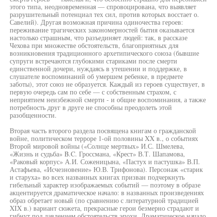
этого типа, неодновременная — спровоцирована, что выявляет
разрушительный потенциал тех сил, против которых восстает о.
Савелий). Другая возможная причина одиночества героев:
переживание трагических закономерностей бытия оказывается
настолько страшным, что разъединяет людей: так, в рассказе
Чехова при множестве обстоятельств, благоприятных для
возникновения традиционного архетипического союза (бывшие
супруги встречаются глубокими стариками после смерти
единственной дочери, нуждаясь в утешении и поддержке, в
слушателе воспоминаний об умершем ребенке, в предмете
заботы), этот союз не образуется. Каждый из героев существует, в
первую очередь сам по себе — с собственным страхом, с
неприятием неизбежной смерти - и общие воспоминания, а также
потребность друг в друге не способны преодолеть этой
разобщенности.
Вторая часть второго раздела посвящена книгам о гражданской
войне, политическом терроре 1-ой половины XX в., о событиях
Второй мировой войны («Солнце мертвых» И.С. Шмелева,
«Жизнь и судьба» B.C. Гроссмана, «Крест» В.Т. Шапамова,
«Раковый корпус» А.И. Соженицына, «Пастух и пастушка» В.П.
Астафьева, «Исчезновение» Ю.В. Трифонова). Персонаж «старик
и старуха» во всех названных книгах призван подчеркнуть
гибельный характер изображаемых событий — поэтому в образе
акцентируется драматическое начало: в названных произведениях
образ обретает новый (по сравнению с литературной традицией
XIX в.) вариант сюжета, прекрасные герои безмерно страдают и
гибнут под давлением обстоятельств эпохи. Драматическое начало