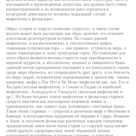
воплощений в произведениях искусства: она должна бьггь очень
распространенной и по возможности рано отразиться в
культурной деятельности человека (идеальный случай - в
мифологии и фольклоре).
Образ «старик и старуха (пожилые супруги)», в таком случае,
вполне может быть рассмотрен как образ-архетип; его отличает
длительная долитературная история. На стадии ранней
мифологии, в космогонических и этиологических мифах,
стареющая супружеская пара — как правило, устроители мира, а
также первопредки и (или) культурные герои. Постоянными для
этого образа являются мотивы старости (как приобщенности к
мировой мудрости, к абсолютному знанию) и священного брака
(данный мотив одновременно указывает и на уникальность героев
среди мира обычного, их соприродность друг другу, и на близость
их миру людей, человеческим переживаниям и ценностям: таковы,
например, мифы о Пху Нго и Не Нгам (мифология лао, лы); Есе и
Хосэдем (кетская мифология), о Сонане и Ёндын (в корейской
мифологии), Асинадзути и Тэнадзути (японская мифология) и
др.). На более поздних этапах мифологии и фольклора старики-
супруги мыслятся как воплощение взаимной любви и
привязанности, как символ чуда, осеняющего счастливые браки.
Таков облик стариков — супругов в античном мифе о Филемоне и
Бавкиде, в ветхозаветных преданиях об Аврааме и Сарре, Иоакиме
и Анне, в сказочном фольклоре различных народов (например,
традиционный зачин жили-были старик со старухой представляет
собой краткую характеристику тихой обыденной жизни,
нарушаемой волшебным сказочным случаем); в народных