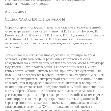
филологических наук, доцент
А.Е. Базаиова
ОБЩАЯ ХАРАКТЕРИСТИКА РАБОТЫ
Образ «старик и старуха» - заметное явление в художественной
литературе различных стран и эпох. И.В. Гете, Э. Ионеско, К.
Воннегут, A.C. Пушкин, Н.В. Гоголь, И.С. Тургенев, Н.С. Лесков,
А.П. Чехов, И.С. Шмелев, А.П. Платонов - вот неполный
перечень тех авторов, в чьих произведениях действуют эти
персонажи.
Устойчивое и многоаспектное содержание, стоящее за этим
образом, «узнаваемость» в различных контекстах и сила
воздействия на читателя определяют его особое место в структуре
художественного произведения. Он воспринимается в числе
явных эстетических центров текста, при этом его суггестивный
потенциал определяется в равной степени как творческим гением
автора (и авторитетом литературной традиции, связанной с этим
образом), так и предрасположенностью читателя к восприятию
неких общечеловеческих представлений и эмоций, воплощенных
в этом образе. Указанное обстоятельство делает возможным
рассматривать данный образ как архетипический: в таком случае
акцентируется как его распространенность, так и ценностный
характер (понятие «архетип» изначально принадлежало области
философии, с середины XX в. — психологии, обозначая в
последней науке некие всечеловеческие предрасположенности к