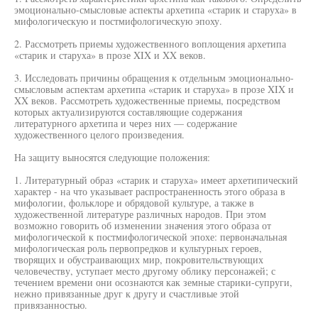
эмоционально-смысловые аспекты архетипа «старик и старуха» в
мифологическую и постмифологическую эпоху.
2. Рассмотреть приемы художественного воплощения архетипа
«старик и старуха» в прозе XIX и XX веков.
3. Исследовать причины обращения к отдельным эмоционально-
смысловым аспектам архетипа «старик и старуха» в прозе XIX и
XX веков. Рассмотреть художественные приемы, посредством
которых актуализируются составляющие содержания
литературного архетипа и через них — содержание
художественного целого произведения.
На защиту выносятся следующие положения:
1. Литературный образ «старик и старуха» имеет архетипический
характер - на что указывает распространенность этого образа в
мифологии, фольклоре и обрядовой культуре, а также в
художественной литературе различных народов. При этом
возможно говорить об изменении значения этого образа от
мифологической к постмифологической эпохе: первоначальная
мифологическая роль первопредков и культурных героев,
творящих и обустраивающих мир, покровительствующих
человечеству, уступает место другому облику персонажей; с
течением времени они осознаются как земные старики-супруги,
нежно привязанные друг к другу и счастливые этой
привязанностью.