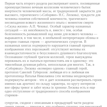
Первая часть второго раздела рассматривает книги, посвященные
преимущественно вечным коллизиям человеческого бытия:
инертности человеческой массы, ее традиционной закрытости для
высокого, героического («Соборяне» Н.С. Лескова), чуждости для
человека понятия собственной конечности, трагического
несовпадения всякого жизненного опыта с моментом смерти
(«Скука жизни» А.П. Чехова). Особый характер названных
ситуаций — их неизбежность и, вместе с тем, особая
болезненность размышлений над ними для всякого человека —
выражаются, в том числе, в необычной интерпретации облика и
истории главных героев — архетипических супругов. В
названных книгах подчеркнуто нарушается главный принцип
изображения этих персонажей: отсутствуют мотивы их
взаимодостаточности и безусловного душевного благополучия.
Осознавшие глубокий трагизм коллизий, герои вынуждены
переживать их и пытаться противостоять им в одиночку: это
тяжелейшая духовная работа, непосильная для многих. Так, в
«Соборянах» Лескова «всемерно одинок» главный герой,
протопоп Савелий Туберозов: любящая его и любимая им
протопопица Наталья Николаевна (эти мотивы неоднократно
подчеркнуты автором - что и дает основания рассматривать героев
именно как архетип) по складу характера, по кругу интересов -
вне сферы тревог и забот мужа (в хронике Лескова есть и еще
одно отступление от традиционного способа изображения
стариков-
супругов, сходное с описанным в предыдущей части раздела:
смерть героев — тяжелая и, что особенно страшно для персонажей