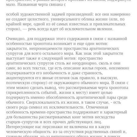
мало. Названная черта связана с
особой художественной задачей произведений: все они намеренно
не создают целостного, универсального облика жизни (или, по
крайней мере, одной из её самых известных и привлекательных
сторон), — речь всегда идет об исключительном явлении.
Очевидно, для поддержки этого содержания в связи с названной
особенностью хронотопа возникает и еще один мотив:
закрытости, непроницаемости пространства архетипических
супругов для всего остального мира. Как знак этой закрытости
выступает также и следующий мотив: пространство
архетипических супругов столь же неординарно, сколь и они
сами; во всех текстах, где есть описание жилья героев, неизменно
подчеркивается его необычность и даже странность,
акцентируются его явные отличия (как правило, в высокую,
поэтическую сторону) от окружающего обычного мира. В связи с
этим можно сделать вывод, что рассматриваемая черта хронотопа
(прикрепленность событий, жизни к месту) имеет целью
подчеркнуть именно обособленность архетипической пары среди
обычного. Сверхлокальность их жизни, в таком случае, - есть
своего рода символ их исключительности. Отмеченная
особенность времени-пространства поддерживает и характерный
для большинства рассматриваемых книг мотив несходства
старцев-супругов и всех прочих действующих лиц.
Интересующие нас персонажи не включены ни в какую
человеческую общность: из-за отсутствия родственных связей и,
главным образом, из-за нетипичного образа жизни; в рамках