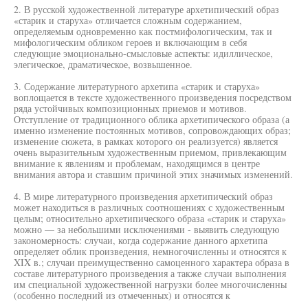
2. В русской художественной литературе архетипический образ
«старик и старуха» отличается сложным содержанием,
определяемым одновременно как постмифологическим, так и
мифологическим обликом героев и включающим в себя
следующие эмоционально-смысловые аспекты: идиллическое,
элегическое, драматическое, возвышенное.
3. Содержание литературного архетипа «старик и старуха»
воплощается в тексте художественного произведения посредством
ряда устойчивых композиционных приемов и мотивов.
Отступление от традиционного облика архетипического образа (а
именно изменение постоянных мотивов, сопровождающих образ;
изменение сюжета, в рамках которого он реализуется) является
очень выразительным художественным приемом, привлекающим
внимание к явлениям и проблемам, находящимся в центре
внимания автора и ставшим причиной этих значимых изменений.
4. В мире литературного произведения архетипический образ
может находиться в различных соотношениях с художественным
целым; относительно архетипического образа «старик и старуха»
можно — за небольшими исключениями - выявить следующую
закономерность: случаи, когда содержание данного архетипа
определяет облик произведения, немногочисленны и относятся к
XIX в.; случаи преимущественно самоценного характера образа в
составе литературного произведения а также случаи выполнения
им специальной художественной нагрузки более многочисленны
(особенно последний из отмеченных) и относятся к