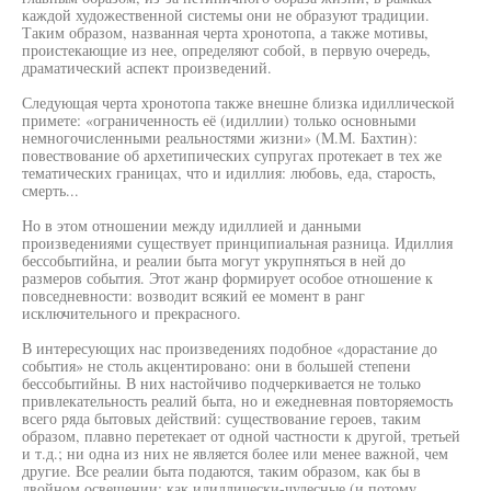
каждой художественной системы они не образуют традиции.
Таким образом, названная черта хронотопа, а также мотивы,
проистекающие из нее, определяют собой, в первую очередь,
драматический аспект произведений.
Следующая черта хронотопа также внешне близка идиллической
примете: «ограниченность её (идиллии) только основными
немногочисленными реальностями жизни» (М.М. Бахтин):
повествование об архетипических супругах протекает в тех же
тематических границах, что и идиллия: любовь, еда, старость,
смерть...
Но в этом отношении между идиллией и данными
произведениями существует принципиальная разница. Идиллия
бессобытийна, и реалии быта могут укрупняться в ней до
размеров события. Этот жанр формирует особое отношение к
повседневности: возводит всякий ее момент в ранг
исключительного и прекрасного.
В интересующих нас произведениях подобное «дорастание до
события» не столь акцентировано: они в большей степени
бессобытийны. В них настойчиво подчеркивается не только
привлекательность реалий быта, но и ежедневная повторяемость
всего ряда бытовых действий: существование героев, таким
образом, плавно перетекает от одной частности к другой, третьей
и т.д.; ни одна из них не является более или менее важной, чем
другие. Все реалии быта подаются, таким образом, как бы в
двойном освещении: как идиллически-чудесные (и потому