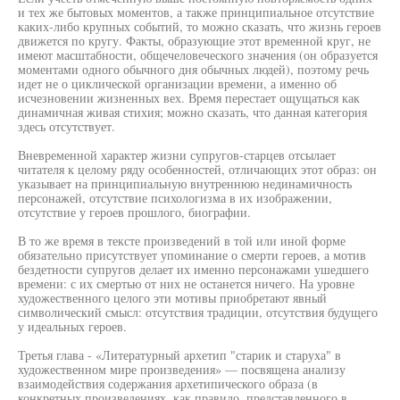
и тех же бытовых моментов, а также принципиальное отсутствие
каких-либо крупных событий, то можно сказать, что жизнь героев
движется по кругу. Факты, образующие этот временной круг, не
имеют масштабности, общечеловеческого значения (он образуется
моментами одного обычного дня обычных людей), поэтому речь
идет не о циклической организации времени, а именно об
исчезновении жизненных вех. Время перестает ощущаться как
динамичная живая стихия; можно сказать, что данная категория
здесь отсутствует.
Вневременной характер жизни супругов-старцев отсылает
читателя к целому ряду особенностей, отличающих этот образ: он
указывает на принципиальную внутреннюю нединамичность
персонажей, отсутствие психологизма в их изображении,
отсутствие у героев прошлого, биографии.
В то же время в тексте произведений в той или иной форме
обязательно присутствует упоминание о смерти героев, а мотив
бездетности супругов делает их именно персонажами ушедшего
времени: с их смертью от них не останется ничего. На уровне
художественного целого эти мотивы приобретают явный
символический смысл: отсутствия традиции, отсутствия будущего
у идеальных героев.
Третья глава - «Литературный архетип "старик и старуха" в
художественном мире произведения» — посвящена анализу
взаимодействия содержания архетипического образа (в
конкретных произведениях, как правило, представленного в