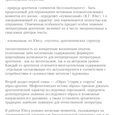
- природа архетипов (элементов бессознательного) - быть
предпосылкой для переживания человеком основополагающих
моментов его жизни - определяет «нуминозный» (К.Г. Юнг), т.е.
завораживающий их характер: они переживаются личностью как
откровение. Отмеченная особенность придает особое значение
литературным архетипам: включает их в число эмоциональных и
смысловых центров текста;
- изначальная, по Юнгу, «пустота» архетипических структур
(незаполненность их конкретным жизненным опытом,
позитивным либо негативным содержанием) формирует
широчайшие возможности для интерпретации литературных
архетипов - как на читательском, так и на авторском уровне.
Каждый из архетипов отличается многоаспектным содержанием
-отдельные составляющие его актуализируются в соответствии с
потребностями и склонностями читателя / художника.
Второй раздел первой главы — «Образ "старик и старуха" как
образ-архетип. Мифологические истоки образа» призван доказать
архетипический характер исследуемых персонажей, определить
долитературное значение исследуемого образа и возможные
направления его динамики, а также установить архаическую
традицию, наиболее значимую для отечественной литературы.
В работах Юнга названо несколько моментов, указывающих на
архетипический характер как бессознательной структуры, так и ее