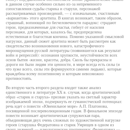
в данном случае особенно сильно из-за непременного
сопоставления судьбы старика и старухи, персонажей
рассматриваемых произведений, — с изначальным, счастливым
«вариантом» этого архетипа. В книгах возникает, таким образом,
страшный, вопиющий по бесчеловечности парадокс: страдают
герои, предназначенные для счастья, гибнут от насилия
персонажи, для которых, казалось бы, предопределена
естественная и благостная кончина. Помимо указанной смысловой
нагрузки, данный сюжет архетипа может быть рассмотрен как
свидетельство возникновения нового, катастрофичного
мироощущения русской литературы (появившегося как результат
войн и репрессий): осознания хрупкости, неустойчивости всех
основ бытия -жизни, красоты, добра. Сколь бы прекрасны и
дороги ни были людям эти ценности, в мире всегда есть силы (и
что хуже всего, силы эти формируются самими людьми), которые
враждебны всему позитивному и которым невозможно
противостоять.
Во вторую часть второго раздела входит также анализ
единственного в литературе XX в. случая, когда архетипический
образ «старик и старуха» призван указать на светлый характер
изображаемой эпохи, подчеркнуть ее гуманистческий потенциал:
речь идет о повести «Ювенильное море» А.П. Платонова,
посвященной послереволюционным годам. В финальном эпизоде
повести возникает архетипическая супружеская пара,
объединяющая двух очень сложных по художественной нагрузке
героев (старушка Федератовна и старик Умрищев в одном из
своих значений — идеологические противники: Федератовна —