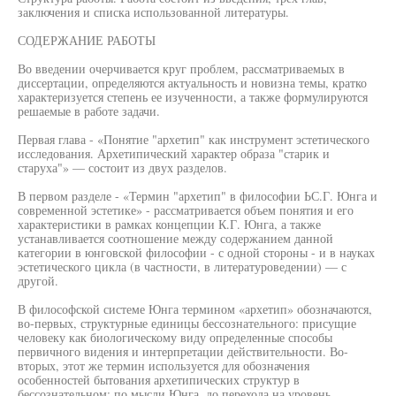
заключения и списка использованной литературы.
СОДЕРЖАНИЕ РАБОТЫ
Во введении очерчивается круг проблем, рассматриваемых в
диссертации, определяются актуальность и новизна темы, кратко
характеризуется степень ее изученности, а также формулируются
решаемые в работе задачи.
Первая глава - «Понятие "архетип" как инструмент эстетического
исследования. Архетипический характер образа "старик и
старуха"» — состоит из двух разделов.
В первом разделе - «Термин "архетип" в философии ЬС.Г. Юнга и
современной эстетике» - рассматривается объем понятия и его
характеристики в рамках концепции К.Г. Юнга, а также
устанавливается соотношение между содержанием данной
категории в юнговской философии - с одной стороны - и в науках
эстетического цикла (в частности, в литературоведении) — с
другой.
В философской системе Юнга термином «архетип» обозначаются,
во-первых, структурные единицы бессознательного: присущие
человеку как биологическому виду определенные способы
первичного видения и интерпретации действительности. Во-
вторых, этот же термин используется для обозначения
особенностей бытования архетипических структур в
бессознательном: по мысли Юнга, до перехода на уровень