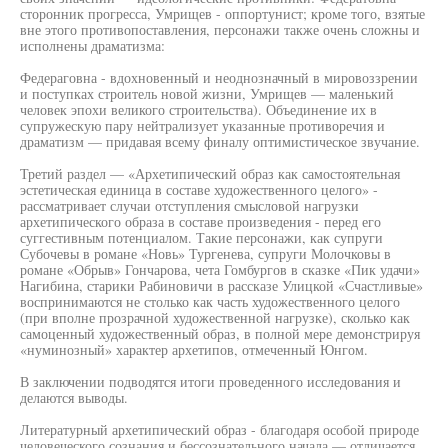
сторонник прогресса, Умрищев - оппортунист; кроме того, взятые
вне этого противопоставления, персонажи также очень сложны и
исполнены драматизма:
Федераговна - вдохновенный и неоднозначный в мировоззрении
и поступках строитель новой жизни, Умрищев — маленький
человек эпохи великого строительства). Объединение их в
супружескую пару нейтрализует указанные противоречия и
драматизм — придавая всему финалу оптимистическое звучание.
Третий раздел — «Архетипический образ как самостоятельная
эстетическая единица в составе художественного целого» -
рассматривает случаи отступления смысловой нагрузки
архетипического образа в составе произведения - перед его
суггестивным потенциалом. Такие персонажи, как супруги
Субочевы в романе «Новь» Тургенева, супруги Молочковы в
романе «Обрыв» Гончарова, чета Гомбургов в сказке «Пик удачи»
Нагибина, старики Рабиновичи в рассказе Улицкой «Счастливые»
воспринимаются не столько как часть художественного целого
(при вполне прозрачной художественной нагрузке), сколько как
самоценный художественный образ, в полной мере демонстрируя
«нуминозный» характер архетипов, отмеченный Юнгом.
В заключении подводятся итоги проведенного исследования и
делаются выводы.
Литературный архетипический образ - благодаря особой природе
человеческого сознания и бессознательного начала — отличается