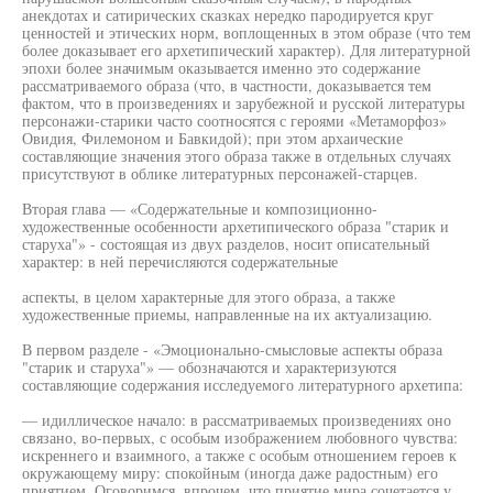
анекдотах и сатирических сказках нередко пародируется круг
ценностей и этических норм, воплощенных в этом образе (что тем
более доказывает его архетипический характер). Для литературной
эпохи более значимым оказывается именно это содержание
рассматриваемого образа (что, в частности, доказывается тем
фактом, что в произведениях и зарубежной и русской литературы
персонажи-старики часто соотносятся с героями «Метаморфоз»
Овидия, Филемоном и Бавкидой); при этом архаические
составляющие значения этого образа также в отдельных случаях
присутствуют в облике литературных персонажей-старцев.
Вторая глава — «Содержательные и композиционно-
художественные особенности архетипического образа "старик и
старуха"» - состоящая из двух разделов, носит описательный
характер: в ней перечисляются содержательные
аспекты, в целом характерные для этого образа, а также
художественные приемы, направленные на их актуализацию.
В первом разделе - «Эмоционально-смысловые аспекты образа
"старик и старуха"» — обозначаются и характеризуются
составляющие содержания исследуемого литературного архетипа:
— идиллическое начало: в рассматриваемых произведениях оно
связано, во-первых, с особым изображением любовного чувства:
искреннего и взаимного, а также с особым отношением героев к
окружающему миру: спокойным (иногда даже радостным) его
приятием. Оговоримся, впрочем, что приятие мира сочетается у