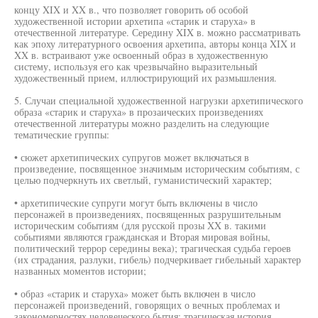
концу XIX и XX в., что позволяет говорить об особой
художественной истории архетипа «старик и старуха» в
отечественной литературе. Середину XIX в. можно рассматривать
как эпоху литературного освоения архетипа, авторы конца XIX и
XX в. встраивают уже освоенный образ в художественную
систему, используя его как чрезвычайно выразительный
художественный прием, иллюстрирующий их размышления.
5. Случаи специальной художественной нагрузки архетипического
образа «старик и старуха» в прозаических произведениях
отечественной литературы можно разделить на следующие
тематические группы:
• сюжет архетипических супругов может включаться в
произведение, посвященное значимым историческим событиям, с
целью подчеркнуть их светлый, гуманистический характер;
• архетипические супруги могут быть включены в число
персонажей в произведениях, посвященных разрушительным
историческим событиям (для русской прозы XX в. такими
событиями являются гражданская и Вторая мировая войны,
политический террор середины века); трагическая судьба героев
(их страдания, разлуки, гибель) подчеркивает гибельный характер
названных моментов истории;
• образ «старик и старуха» может быть включен в число
персонажей произведений, говорящих о вечных проблемах и
закономерностях человеческого бытия; трагическая история