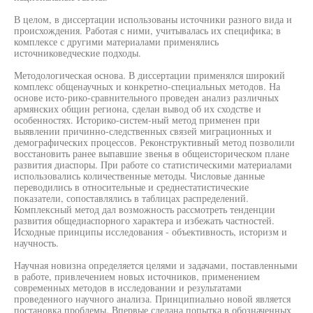
В целом, в диссертации использованы источники разного вида и
происхождения. Работая с ними, учитывалась их специфика; в
комплексе с другими материалами применялись
источниковедческие подходы.
Методологическая основа. В диссертации применялся широкий
комплекс общенаучных и конкретно-специальных методов. На
основе исто-рико-сравнительного проведен анализ различных
армянских общин региона, сделан вывод об их сходстве и
особенностях. Историко-систем-ный метод применен при
выявлении причинно-следственных связей миграционных и
демографических процессов. Реконструктивный метод позволили
восстановить ранее выпавшие звенья в общеисторическом плане
развития диаспоры. При работе со статистическими материалами
использовались количественные методы. Числовые данные
переводились в относительные и среднестатистические
показатели, сопоставлялись в таблицах распределений.
Комплексный метод дал возможность рассмотреть тенденции
развития общедиаспорного характера и избежать частностей.
Исходные принципы исследования - объективность, историзм и
научность.
Научная новизна определяется целями и задачами, поставленными
в работе, привлечением новых источников, применением
современных методов в исследовании и результатами
проведенного научного анализа. Принципиально новой является
постановка проблемы. Впервые сделана попытка в обозначенных