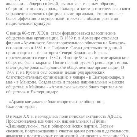
аналогии с общероссийской, выполняла, главным образом,
общинно-этничсскую роль,. Тхамада, а затем и инстшуч сельского
управления являлись официальными органами. Это позволяло
более эффективно осуществляй, проекты в обласш развития
национальной культуры.
С конца 80-х гг. XIX в. стали формироваться классические
общественные организации. В 1889 г. в Армавире открылся
филиал «Армянского благотворительного общества на Кавказе»,
основанного в 1881 г. в Тифлисе. Следы деятельности данной
организации на территории Северо-Западного Кавказа
прослеживаются еще с 1882 г. В конце 90-х гг. многие армянские
общества были закрыты. После первой русской революции вновь
стали формироваться армянские общественные организации. В
1907 г. на Кубани был основан целый ряд армянских
благотворительных организаций: в январе - в Екатеринодаре, в
мае - в Майкопе. Создавались и первые национальные женские
общества: в Майкопе - «Армянское женское благо торительное
общество» и Екатеринодаре
- «Армянское дамское благотворительное общество г.
Екатеринодара».
В начале XX в. наблюдалась политическая активность АДСЗК.
Прослеживалось влияние как национальных («Гнчак»,
«Дашнакцутюн»), так и общероссийских партий. Первые
сведения, подтверждающие участие армян региона в деятельности
армянских политических организаций, относятся к середине 90-х