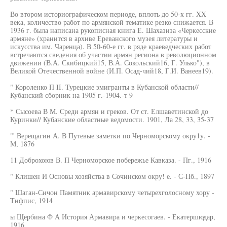
Во втором историографическом периоде, вплоть до 50-х гг. XX
века, количество работ по армянской тематике резко снижается. В
1936 г. была написана рукописная книга Е. Шахазиза «Черкесские
армяне» (хранится в архиве Ереванского музея литературы и
искусства им. Чаренца). В 50-60-е гг. в ряде краеведческих работ
встречаются сведения об участии армян региона в революционном
движении (В.А. Скибицкий15, В.А. Сокольский16, Г. Улько"), в
Великой Отечественной войне (И.П. Осад-чий18, Г.И. Ванеев19).
" Короленко П II. Турецкие эмигранты в Кубанской области//
Кубанский сборник на 1905 г.-1904.-т 9
* Сысоева В М. Среди армян и греков. От ст. Елшаветинской до
Куринки// Кубанские областные ведомости. 1901, Ла 28, 33, 35-37
"' Верещагин А. В Путевые заметки по Черноморскому окру1у. -
М, 1876
11 Доброхоюв В. П Черноморское побережье Кавказа. - Пг., 1916
" Клишен И Основы хозяйства в Сочинском окру! е. - С-Пб., 1897
" Шаган-Сичон Памятник армавирскому четырехголосному хору -
Тнфпис, 1914
ы Щербина Ф А История Армавира и черкесогаев. - Екатершюдар,
1916