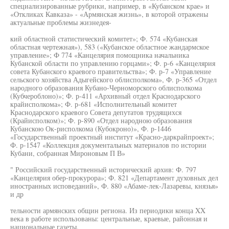
специализированные рубрики, например, в «Кубанском крае» и
«Откликах Кавказа» - «Армянская жизнь», в которой отражены
актуальные проблемы жизнедея-
кий областной статистический комитет»; Ф. 574 «Кубанская
областная чертежная»), 583 («Кубанское областное жандармское
управление»; Ф 774 «Канцелярия помощника начальника
Кубанской области по управлению горцами»; Ф. р-6 «Канцелярия
совета Кубанского краевого правительства»; Ф. р-7 «Управление
сельского хозяйства Адыгейского облисполкома», Ф. р-365 «Отдел
народного образования Кубано-Черноморского облисполкома
(Кубчероблоно)»; Ф. р-411 «Архивный отдел Краснодарского
крайисполкома»; Ф. р-681 «Исполнительный комитет
Краснодарского краевого Совета депутатов трудящихся
(Крайисполком)»; Ф. р-890 «Отдел народною образования
Кубанскою Ок-рисполкома (Кубокроно)», Ф. р-1446
«Государственный проектный институт «Красно-даркрайпроект»;
Ф. р-1547 «Коллекция документальных материалов по истории
Кубани, собранная Мироновым П В»
" Российский государственный исторический архив: Ф. 797
«Канцелярия обер-прокурора»; Ф. 821 «Департамент духовных дел
иностранных исповеданий», Ф. 880 «Абаме-лек-Лазаревы, князья»
и др
тельности армянских общин региона. Из периодики конца XX
века в работе использованы: центральные, краевые, районная и
национальные газеты.