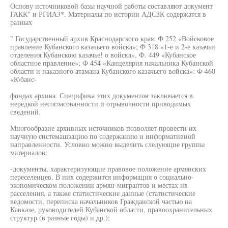
Основу источниковой базы научной работы составляют документ
ГАКК" и РГИА3*. Материалы по истории АДСЗК содержатся в
разных
" Государственный архив Краснодарского края. Ф 252 «Войсковое
правление Кубанского казачьего войска»; Ф 318 «1-е и 2-е казачьи
отделения Кубанскою казачье! о войска», Ф. 449 «Кубанское
областное правление»; Ф 454 «Канцелярия начальника Кубанской
области и наказного атамана Кубанского казачьего войска»: Ф 460
«К\банс-
фондах архива. Специфика этих документов заключается в
нередкой несогласованности и отрывочности приводимых
сведений.
Многообразие архивных источников позволяет провести их
научную системашзацию по содержанию и информативной
направленности. Условно можно выделить следующие группы
материалов:
-документы, характеризующие правовое положение армянских
переселенцев. В них содержится информация о социально-
экономическом положении армян-мигрантов и местах их
расселения, а также статистические данные (статистические
ведомости, переписка начальников Гражданской частью на
Кавказе, руководителей Кубанской области, правоохранительных
структур (в разные годы) и др.);