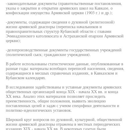
-законодательные документы (правительственные постановления,
указы о закрытии и открытии армянских школ на Кавказе, о
конфискации имущества Армянской церкви (1903 г.) и др.);
-документы, содержащие сведения о духовной (религиозной)
жизни армянской диаспоры (переписка начальников и
правоохранительных структур Кубанской области с главами
Эчмиадзинского католикосата и Астраханской епархии Армянской
церкви);
-делопроизводственные документы государственных учреждений
(политический сыск; гражданские учреждения).
В работе использованы статистические данные, опубликованные в
разные годы: материалы всеобщих переписей населения, сведения,
содержащиеся в месшых справочных изданиях, в Кавказском и
Кубанском календарях.
В исследовании задействованы и уставные документы армянских
общественных организаций конца XIX - начала XX вв. и конца
XX века. Анализ этих материалов позволяет проследить
преемственность, общие положения, выявить эволюцию
поставленных целей и задач с учеюм специфики деятельности и
политико-идеологических установок.
Широкий круг вопросов по духовной, культурной, общественной
жизни армянской диаспоры отражены в местных периодических
изданиях XIX - начала XX вв. В некоторых газетах были