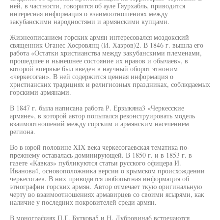
ней, в частности, говорится об ауле Гяурхабль, приводится
интересная информация о взаимоотношениях между
закубанскими народностями и армянскими купцами.
Жизнеописанием горских армян интересовался моздокский
священник Оганес Хосровянц (И. Хазров)2. В 1846 г. вышла его
работа «Остатки христианства между закубанскими племенами,
прошедшее и нынешнее состояние их нравов и обычаев», в
которой впервые был введен в научный оборот этноним
«черкесогаи». В ней содержится ценная информация о
христианских традициях и религиозных праздниках, соблюдаемых
горскими армянами.
В 1847 г. была написана работа Р. Ерзыкяна3 «Черкесские
армяне», в которой автор попытался реконструировать модель
взаимоотношений между горским и армянским населением
региона.
Во в юрой половине XIX века черкесогаевская тематика по-
прежнему оставалась доминирующей. В 1850 г. и в 1853 г. в
газете «Кавказ» публикуются статьи русского офицера И.
Иванова4, основоположника версии о крымском происхождении
черкесогаев. В них приводится любопытная информация об
этнографии горских армян. Автор отмечает ткую оригинальную
черту во взаимоотношениях армавирцев со своими ясырями, как
наличие у последних покровителей среди армян.
В монографиях П.Г. Буткова5 и Н. Дубровина6 встречаются