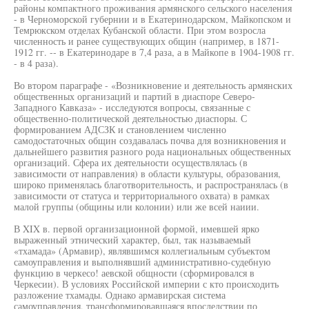
районы компактного проживания армянского сельского населения
- в Черноморской губернии и в Екатеринодарском, Майкопском и
Темрюкском отделах Кубанской области. При этом возросла
численность и ранее существующих общин (например, в 1871-
1912 гг. -- в Екатеринодаре в 7,4 раза, а в Майкопе в 1904-1908 гг.
- в 4 раза).
Во втором параграфе - «Возникновение и деятельность армянских
общественных организаций и партий в диаспоре Северо-
Западного Кавказа» - исследуются вопросы, связанные с
общественно-политической деятельностью диаспоры. С
формированием АДСЗК и становлением численно
самодостаточных общин создавалась почва для возникновения и
дальнейшего развития разного рода национальных общественных
организаций. Сфера их деятельности осуществлялась (в
зависимости от направления) в области культуры, образования,
широко применялась благотворительность, и распространялась (в
зависимости от статуса и территориального охвата) в рамках
малой группы (общины или колонии) или же всей наиии.
В XIX в. первой организационной формой, имевшей ярко
выраженный этнический характер, был, так называемый
«тхамада» (Армавир), являвшимся коллегиальным субъектом
самоуправления и выполнявший административно-судебную
функцию в черкесо! аевской общности (сформировался в
Черкесии). В условиях Российской империи с кто происходить
разложение тхамады. Однако армавирская система
самоуправления, трансформировавшаяся впоследствии по