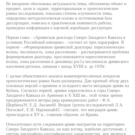
Во введении обоснована актуальность темы, обозначены объект и
предмет, цели и задачи, территориальные и хронологические
рамки исследования, показана степень изученности темы,
определена методологическая основа и источниковая база
диссертации, новизна и практическая значимость работы,
приведена информация о научной апробации диссертции.
Первая глава - «Армянская диаспора Северо-Западного Кавказа в
условиях Российской империи» - состоит из трех параграфов. В
первом - «Формирование армянской диаспоры: переселенческие
волны, численность, зоны расселения» - рассматривается проблема
формирования диаспоры, прослеживаются переселенческие
волны, зоны расселения и динамика рос1а численносж армянского
населения региона, начиная с конца XVIII в. до 1920г.
С целью объективного анализа вышеперечисленных вопросов
хронологические рамки были расширены. Дан краткий обзор двух
основных версий о времени и исходного места миграции армян на
Кубань. Согласно первой, армяне переселились в горы Северо-
Западного Кавказа из Армении в Х-ХШ вв., этой точки зрения
придерживаются авторы ряда краеведческих работ - Ф.А.
Щербина39, Е.Д. Аксаев40. Вторая 1руппа исследователей Л.А.
Погосян4', Е.И. Нарожный42 - считают, что миграция армян
происходила в XV в., главным образом, из Крыма.
Относительно пути следования армян-мигрантов на территорию
Северо-Западного Кавказа, на наш взгляд, наиболее доступным, с
учетом ландшафтно-географических характеристик, мог являться