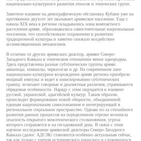
национально-культурного развития этносов и этнических групп.
Заметное влияние на демографическую обстановку Кубани уже на
протяжении двухсот лет оказывает армянское население. Еще с
начала XIX века в регионе складывались зоны компактного
расселения армян, образовывались самостоятельные национальные
поселения, что способствовало сохранению и развитию
традиционной культуры и заметно снижало воздействие
ассимиляционных механизмов.
В отличие от других армянских диаспор, армяне Северо-
Западного Кавказа в этническом отношении менее однородны.
Здесь представлены разные субэтнические группы армян:
амшенцы, хемшилы, черкесогаи и др. На современном лапе
национально-культурное возрождение армян региона приобрело
мощный импульс и ведет к нивелированию субэтнических
границ: исчезают говорные и диалектные различия, утрачиваются
обрядовые особенности. Наряду с этим ощущается и влияние
русской, украинской, адыгейской культур. Таким образом,
происходит формирование новой общности, объединенной
единым национальным самосознанием и интегрирующей в
региональное социальное пространство. Однако из-за стихийного
развития данных процессов на определенном отрезке возникла
опасность открытого межэтнического столкновения, угроза
которого сохраняется и на сегодняшний день. В связи с этим
научное исследование армянской диаспоры Северо-Западного
Кавказа (далее: АДСЗК) становится особенно актуальным сейчас,
так как только с учетом исторического прошлого и сложившихся