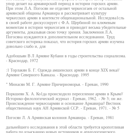
упор делает на армавирский период в истории горских армян.
При этом Л.А. Погосян не отделяет черкесогаев от остальной
армянской общины Армавира и рассматривает культуру
черкесских армян в контексте общенациональной. Исследова1сль
в своей работе дискуссирует с Ф.А. Щербиной по ключевым
моментам в истории черкесогаев и приводит весьма убедительные
аргументы, доказывая свою точку зрения. Заключения Л.А.
Погосяна нуждаются в дополнительном исследовании. Труд
советского историка показал, что история горских армян изучена
довольно слабо и, для
Адобошьян В Л Армяне Кубани в годы строительства социализма.
- Краснодар, 1972
:1 Торлакян Б. Г. Одежда амшенских армян в конце XIX века//
Армяне Северного Кавказа. - Краснодар. 1995
" Мннасян М. Г. Армяне Причерноморья. - Ереван, 1990
Поркшеян X. А. Ко1да происходило переселение армян в Крым//
Историко-филологический журнал - Ереван, 1962. - № 3; он же.
Происхождение черкесоармян и основание Армавира// Вестник
общественных наук АН Армянской ССР. - Ереван, 1971. - № 5
Погосян Л. А Армянская колония Армавира. - Ереван, 1981
дальнейшего исследования в этой области требуется кропотливая
работа по изысканию новых источников и археологического