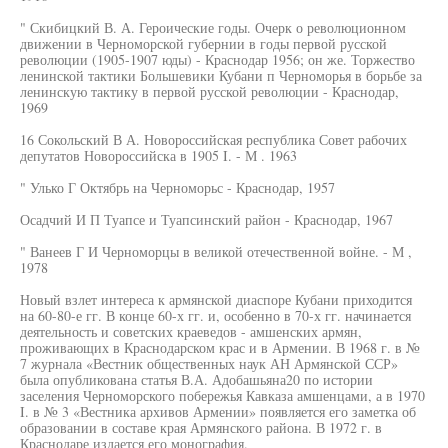
" Скибицкий В. А. Героические годы. Очерк о революционном
движении в Черноморской губернии в годы первой русской
революции (1905-1907 юды) - Краснодар 1956; он же. Торжество
ленинской тактики Большевики Кубани п Черноморья в борьбе за
ленинскую тактику в первой русской революции - Краснодар,
1969
16 Сокольский В А. Новороссийская республика Совет рабочих
депутатов Новороссийска в 1905 I. - М . 1963
" Улько Г Октябрь на Черноморьс - Краснодар, 1957
Осадчий И П Туапсе и Туапсинский район - Краснодар, 1967
" Ванеев Г И Черноморцы в великой отечественной войне. - М ,
1978
Новый взлет интереса к армянской диаспоре Кубани приходится
на 60-80-е гг. В конце 60-х гг. и, особенно в 70-х гг. начинается
деятельность и советских краеведов - амшенских армян,
проживающих в Краснодарском крас и в Армении. В 1968 г. в №
7 журнала «Вестник общественных наук АН Армянской ССР»
была опубликована статья В.А. Адобашьяна20 по истории
заселения Черноморского побережья Кавказа амшенцами, а в 1970
I. в № 3 «Вестника архивов Армении» появляется его заметка об
образовании в составе края Армянского района. В 1972 г. в
Краснодаре издается его монография.