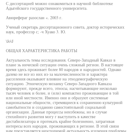
С диссертацией можно ознакомиться в научной библиотеке
Адыгейского государственного университета.
Авюрефераг разослан «. 2003 г.
Ученый секретарь диссертационного совета, доктор исторических
наук, профессор с; -ч Хуако 3. Ю.
\Jo\J
ОБЩАЯ ХАРАКТЕРИСТИКА РАБОТЫ
Актуальность темы исследования. Северо-Западный Кавказ в
плане эь нической ситуации очень сложный регион. В настоящее
время здесь проживает более 80 народов и народностей. Однако
далеко не все из них из-за малочисленности и характера
расселения оказывают влияние на этнодемографическую
ситуацию. Этническую мозаику Северо-Западного Кавказа
формируют, прежде всего, этносы, насчитывающие несколько
тысяч человек и более, и (или) компактно проживающие в той
или иной местности. Именно они и образуют системные
национальные общности, стремящиеся к сохранению культурной
самобытности и созданию самостоятельной социальной
организации. Данные процессы неизбежны, но в случае
стихийного развития могу г выступить в качестве
дистабилизатора и протекать крайне болезненно, затрагивая
интересы всех народов, проживающих в регионе. В этой связи
нам представляется неоспоримой актуальность изучения проблемы