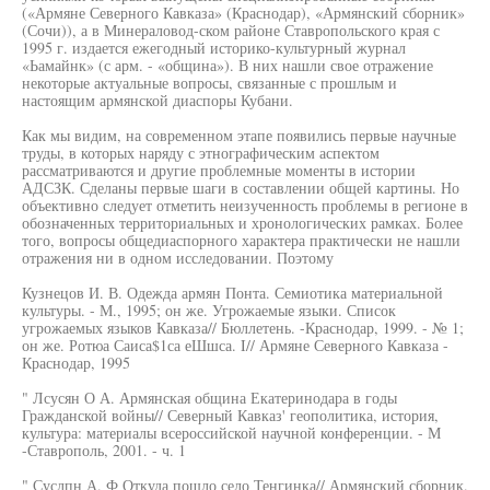
(«Армяне Северного Кавказа» (Краснодар), «Армянский сборник»
(Сочи)), а в Минераловод-ском районе Ставропольского края с
1995 г. издается ежегодный историко-культурный журнал
«Ьамайнк» (с арм. - «община»). В них нашли свое отражение
некоторые актуальные вопросы, связанные с прошлым и
настоящим армянской диаспоры Кубани.
Как мы видим, на современном этапе появились первые научные
труды, в которых наряду с этнографическим аспектом
рассматриваются и другие проблемные моменты в истории
АДСЗК. Сделаны первые шаги в составлении общей картины. Но
объективно следует отметить неизученность проблемы в регионе в
обозначенных территориальных и хронологических рамках. Более
того, вопросы общедиаспорного характера практически не нашли
отражения ни в одном исследовании. Поэтому
Кузнецов И. В. Одежда армян Понта. Семиотика материальной
культуры. - М., 1995; он же. Угрожаемые языки. Список
угрожаемых языков Кавказа// Бюллетень. -Краснодар, 1999. - № 1;
он же. Ротюа Саиса$1са еШшса. I// Армяне Северного Кавказа -
Краснодар, 1995
" Лсусян О А. Армянская община Екатеринодара в годы
Гражданской войны// Северный Кавказ' геополитика, история,
культура: материалы всероссийской научной конференции. - М
-Ставрополь, 2001. - ч. 1
" Суслпн А. Ф Откуда пошло село Тенгинка// Армянский сборник.