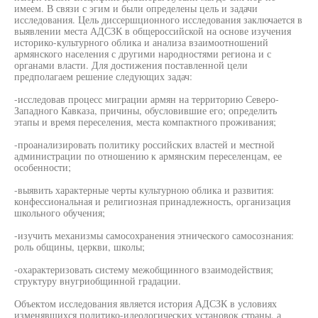
имеем. В связи с эгим и были определены цель и задачи
исследования. Цель диссершционного исследования заключается в
выявлении места АДСЗК в общероссийской на основе изучения
историко-культурного облика и анализа взаимоотношений
армянского населения с другими народностями региона и с
органами власти. Для достижения поставленной цели
предполагаем решение следующих задач:
-исследовав процесс миграции армян на территорию Северо-
Западного Кавказа, причины, обусловившие его; определить
этапы и время переселения, места компактного проживания;
-проанализировать политику российских властей и местной
администрации по отношению к армянским переселенцам, ее
особенности;
-выявить характерные черты культурною облика и развития:
конфессиональная и религиозная принадлежность, организация
школьного обучения;
-изучить механизмы самосохранения этнического самосознания:
роль общины, церкви, школы;
-охарактеризовать систему межобщинного взаимодействия;
структуру внугриобщинной градации.
Объектом исследования является история АДСЗК в условиях
изменявшихся политико-идеологических установок страны, а