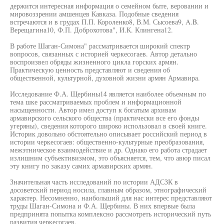
держится интересная информация о семейном быте, веровании и
мировоззрении амшенцев Кавказа. Подобные сведения
встречаются и в грудах П.П. Короленко8, В.М. Сысоева9, A.B.
Верещагина10, Ф.П. Доброхотова", И.К. Клингена12.
В работе Шаган-Симона" рассматривается широкий спектр
вопросов, связанных с историей черкесогаев. Автор детально
воспроизвел обряды жизненного цикла горских армян.
Практическую ценность представляют и сведения об
общественной, культурной, духовной жизни армян Армавира.
Исследование Ф.А. Щербины14 является наиболее объемным по
тема шке рассматриваемых проблем и информационной
насыщенности. Автор имел доступ к богатым архивам
армавирского сельского общества (практически все его фонды
угеряны), сведения которого широко использовал в своей книге.
Историк довольно обстоятельно описывает российский период в
истории черкесогаев: общественно-культурные преобразования,
межэтническое взаимодействие и др. Однако его работа страдает
излишним субъективизмом, это объясняется, тем, что авюр писал
эту книгу по заказу самих армавирских армян.
Значительная часть исследований по истории АДСЗК в
досоветский период носила, главным образом, этнографический
характер. Несомненно, наибольший для нас интерес представляют
труды Шаган-Симона и Ф.А. Щербины. В них впервые была
предпринята попытка комплексно рассмотреть исторический путь
развития черкесогаев.