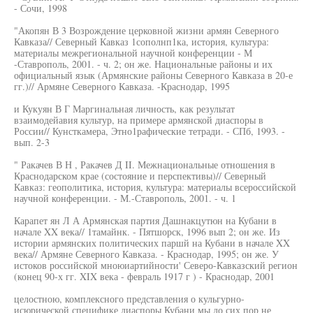
- Сочи, 1998
"Акопян В 3 Возрождение церковной жизни армян Северного
Кавказа// Северный Кавказ 1сополнп1ка, история, культура:
материалы межрегиональной научной конференции - М
-Ставрополь, 2001. - ч. 2; он же. Национальные районы и их
официальный язык (Армянские районы Северного Кавказа в 20-е
гг.)// Армяне Северного Кавказа. -Краснодар, 1995
и Кукуян В Г Маргинальная личность, как результат
взаимодейавия культур, на примере армянской диаспоры в
России// Кунсткамера, Этно1рафические тетради. - СПб, 1993. -
вып. 2-3
" Ракачев В Н , Ракачев Д II. Межнациональные отношения в
Краснодарском крае (состояние и перспективы)// Северный
Кавказ: геополитика, история, культура: материалы всероссийской
научной конференции. - М.-Ставрополь, 2001. - ч. 1
Карапет ян Л А Армянская партия Дашнакцутюн на Кубани в
начале XX века// 1тамайнк. - Пятшорск, 1996 вып 2; он же. Из
истории армянских политических паршй на Кубани в начале XX
века// Армяне Северного Кавказа. - Краснодар, 1995; он же. У
истоков российской мноюиартийности' Северо-Кавказский регион
(конец 90-х гг. XIX века - февраль 1917 г ) - Краснодар, 2001
целостною, комплексного представления о кульгурно-
исюрической специфике диаспоры Кубани мы до сих пор не