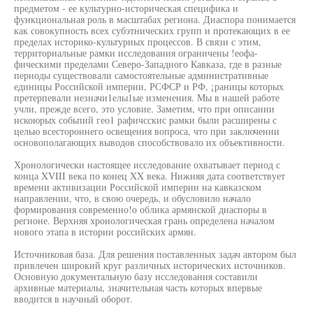
предметом - ее культурно-историческая специфика и
функциональная роль в масштабах региона. Диаспора понимается
как совокупность всех субэтнических групп и протекающих в ее
пределах историко-культурных процессов. В связи с этим,
территориальные рамки исследования ограничены !еофа-
фическими пределами Северо-Западного Кавказа, где в разные
периоды существовали самостоятельные административные
единицы Российской империи, РСФСР и РФ, ¡раницы которых
претерпевали незначи1елы1ые изменения. Мы в нашей работе
учли, прежде всего, это условие. Заметим, что при описании
нскоюрых собьпий гео1 рафичсскис рамки были расширены с
целью всестороннего освещения вопроса, что при заключении
основополагающих выводов способствовало их объективности.
Хронологически настоящее исследование охватывает период с
конца XVIII века по конец XX века. Нижняя дата соответствует
времени активизации Российской империи на кавказском
направлении, что, в свою очередь, и обусловило начало
формирования современно!о облика армянской диаспоры в
регионе. Верхняя хронологическая грань определена началом
нового этапа в истории российских армян.
Источниковая база. Для решения поставленных задач автором был
привлечен широкий круг различных исторических источников.
Основную документальную базу исследования составили
архивные материалы, значительная часть которых впервые
вводится в научный оборот.