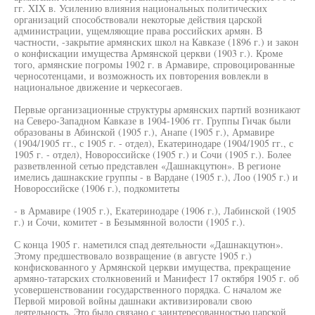
гг. XIX в. Усилению влияния национальных политических
организаций способствовали некоторые действия царской
администрации, ущемляющие права российских армян. В
частности, -закрытие армянских школ на Кавказе (1896 г.) и закон
о конфискации имущества Армянской церкви (1903 г.). Кроме
того, армянские погромы 1902 г. в Армавире, спровоцированные
черносотенцами, и возможность их повторения вовлекли в
национальное движение и черкесогаев.
Первые организационные структуры армянских партий возникают
на Северо-Западном Кавказе в 1904-1906 гг. Группы Гнчак были
образованы в Абинской (1905 г.), Анапе (1905 г.), Армавире
(1904/1905 гг., с 1905 г. - отдел), Екатеринодаре (1904/1905 гг., с
1905 г. - отдел), Новороссийске (1905 г.) и Сочи (1905 г.). Более
разветвленной сетью представлен «Дашнакцутюн». В регионе
имелись дашнакские группы - в Вардане (1905 г.), Лоо (1905 г.) и
Новороссийске (1906 г.), подкомитеты
- в Армавире (1905 г.), Екатеринодаре (1906 г.), Лабинской (1905
г.) и Сочи, комитет - в Безымянной волости (1905 г.).
С конца 1905 г. наметился спад деятельности «Дашнакцутюн».
Этому предшествовало возвращение (в августе 1905 г.)
конфискованного у Армянской церкви имущества, прекращение
армяно-татарских столкновений и Манифест 17 октября 1905 г. об
усовершенствовании государственного порядка. С началом же
Первой мировой войны дашнаки активизировали свою
деятельность. Это было связано с заинтересованностью царской