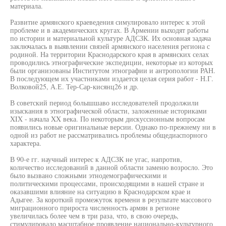
материала.
Развитие армянского краеведения симулировало интерес к этой
проблеме и в академических кругах. В Армении выходят работы
по истории и материальной культуре АДСЗК. Их основная задача
заключалась в выявлении связей армянского населения региона с
родиной. На территории Краснодарского края в армянских селах
проводились этнографические экспедиции, некоторые из которых
были организованы Институтом этнографии и антропологии РАН.
В последующем их участниками издается целая серия работ - Н.Г.
Волковой25, А.Е. Тер-Сар-кисянц26 и др.
В советский период болышшаво исследователей продолжили
изыскания в этнографической области, заложенные историками
XIX - начала XX века. По некоторым дискуссионным вопросам
появились новые оригинальные версии. Однако по-прежнему ни в
одной из работ не рассматривались проблемы общедиаспорного
характера.
В 90-е гг. научный интерес к АДСЗК не угас, напротив,
количество исследований в данной области заменю возросло. Это
было вызвано сложными этнодемографическими и
политическими процессами, происходящими в нашей стране и
оказавшими влияние на ситуацию в Краснодарском крае и
Адыгее. За короткий промежуток времени в результате массового
миграционного прироста численность армян в регионе
увеличилась более чем в три раза, что, в свою очередь,
стимулировало масштабное проявление национально-культурного