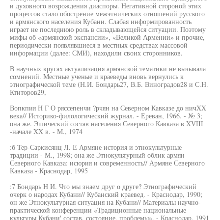
и духовного возрождения диаспоры. Негативной стороной этих
процессов стало обострение межэтнических отношений русского
и армянского населения Кубани. Слабая информированность
играет не последнюю роль в складывающейся ситуации. Поэтому
мифы об «армянской экспансии», «Великой Армении» и прочие,
периодически появлявшиеся в местных средствах массовой
информации (далее: СМИ), находили своих сторонников.
В научных кругах актуализация армянской тематики не вызывала
сомнений. Местные ученые и краеведы вновь вернулись к
этнографической теме (Н.И. Бондарь27, В.Б. Виноградов28 и С.Н.
Ктиторов29,
Вопкпия Н Г О ряссепенчи ?рчян на Северном Кавказе до ничXX
века// Историко-филологический журнал. - Ереван, 1966. - № 3;
она же. Эшический состав населения Северного Кавказа в XVIII
-начале XX в. - М., 1974
:б Тер-Саркисянц Л. Е Армяне история и этнокультурные
традиции - М., 1998; она же Этнокультурный облик армян
Северного Кавказа: исюрия и современность// Армяне Северного
Кавказа - Краснодар, 1995
:7 Бондарь Н И. Что мы знаем друг о друге? Этнографический
очерк о народах Кубани// Кубанский краевед. - Краснодар, 1990;
он же Этнокультурная ситуация на Кубани// Материалы научно-
практической конференции «Традиционные национальные
культуры Кубани' состав, состояние, проблемы». - Краснодар, 1991