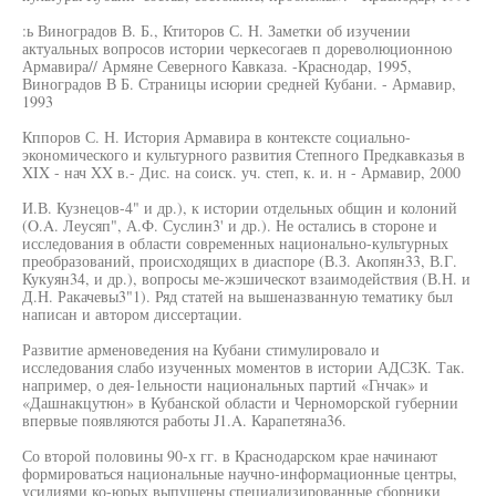
:ь Виноградов В. Б., Ктиторов С. Н. Заметки об изучении
актуальных вопросов истории черкесогаев п дореволюционною
Армавира// Армяне Северного Кавказа. -Краснодар, 1995,
Виноградов В Б. Страницы исюрии средней Кубани. - Армавир,
1993
Кппоров С. Н. История Армавира в контексте социально-
экономического и культурного развития Степного Предкавказья в
XIX - нач XX в.- Дис. на соиск. уч. степ, к. и. н - Армавир, 2000
И.В. Кузнецов-4" и др.), к истории отдельных общин и колоний
(O.A. Леусяп", А.Ф. Суслин3' и др.). Не остались в стороне и
исследования в области современных национально-культурных
преобразований, происходящих в диаспоре (В.З. Акопян33, В.Г.
Кукуян34, и др.), вопросы ме-жэшическот взаимодействия (В.Н. и
Д.Н. Ракачевы3"1). Ряд статей на вышеназванную тематику был
написан и автором диссертации.
Развитие арменоведения на Кубани стимулировало и
исследования слабо изученных моментов в истории АДСЗК. Так.
например, о дея-1ельности национальных партий «Гнчак» и
«Дашнакцутюн» в Кубанской области и Черноморской губернии
впервые появляются работы J1.A. Карапетяна36.
Со второй половины 90-х гг. в Краснодарском крае начинают
формироваться национальные научно-информационные центры,
усилиями ко-юрых выпущены специализированные сборники