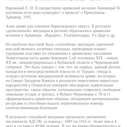
Нарожный Е. И. К предыстории армянской колонии Армавира// К
изучению исто-рико-культурно! о прошло! о Прикубанья. -
Армавир, 1992
Азии армян для освоения Черноморского округа. В результат
«дозволенной» миграции в регионе образовались армянские
колонии в Армавире, «Вардане», Екатеринодаре, Уч-Дере и др.
Но наиболее массовой была «стихийная» миграция, причиной
кою-рой являлась политика геноцида, проводимая османо-
турецкими властями по отношению к армянскому населению.
Значительная часть армян-беженцев 2-ой половины XIX - начала
XX вв. сконцентрировалась в Кубанской области и Черноморской
губернии. Это было связано с тем, что: во-первых, данный регион
находился в непосредственной близости от Турции, откуда и
исходил источник миграционной активности армян; во-вторых,
на Северо-Западном Кавказе в результате переселения черкесских
народностей в Османскую империю обезлюдели значительные
пространства, таким образом, потенциально появились свободные
земельные угодья; в-третьих, в Кубано-Черноморье к 70-м гг.
сформировались армянские общины, обладавшие материальными
ресурсами и способные оказать первоначальную помощь
соотечественникам-беженцам.
В результате стихийной миграции произошло увеличение
численности АДСЗК: за период с 1889 по 1916 гг. более чем в 4
раза и составила 40366 человек. В это же время сформировались и