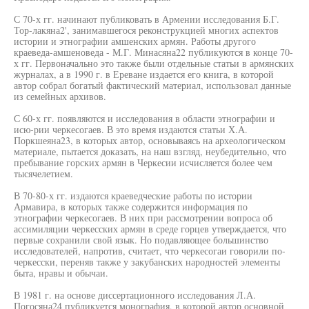
С 70-х гг. начинают публиковать в Армении исследования Б.Г.
Тор-лакяна2', занимавшегося реконструкцией многих аспектов
истории и этнографии амшенских армян. Работы другого
краеведа-амшеноведа - М.Г. Минасяна22 публикуются в конце 70-
х гг. Первоначально это также были отдельные статьи в армянских
журналах, а в 1990 г. в Ереване издается его книга, в которой
автор собрал богатый фактический материал, использовал данные
из семейных архивов.
С 60-х гг. появляются и исследования в области этнографии и
исю-рии черкесогаев. В это время издаются статьи Х.А.
Поркшеяна23, в которых автор, основываясь на археологическом
материале, пытается доказать, на наш взгляд, неубедительно, что
пребывание горских армян в Черкесии исчисляется более чем
тысячелетием.
В 70-80-х гг. издаются краеведческие работы по истории
Армавира, в которых также содержится информация по
этнографии черкесогаев. В них при рассмотрении вопроса об
ассимиляции черкесских армян в среде горцев утверждается, что
первые сохранили свой язык. Но подавляющее большинство
исследователей, напротив, считает, что черкесогаи говорили по-
черкесски, переняв также у закубанских народностей элементы
быта, нравы и обычаи.
В 1981 г. на основе диссертационного исследования Л.А.
Погосяна24 публикуется монография, в которой автор основной