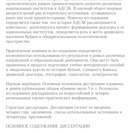
хронологических рамках проанализировать развитие различных
национальных институтов в АДСЗК. В научный оборот впервые
вводится целый ряд исторических источников, остававшихся
ранее вне поля зрения историков. Новизна исследования
определяется также тем, что история АДСЗК рассматривается
комплексно: анализируется процесс формирования диаспоры и ее
национальных институтов, определяется роль и место армянского
населения Кубани в общерегиональном полиэтническом
пространстве.
Практическая значимость исследования определяется
возможностью использования его результатов в рамках различных
направлений и образовательной деятельности. Они могут быть
применены в процессе подготовки учебно-методических пособий
и лекционных курсов по истории Кубани, Северного Кавказа,
армянской диаспоры, этнографии, социологии, культурологии.
Научная апробация. Основные положения диссертации отражены
в девяти публикациях общим объемом около 5 п.л. Результаты
исследования докладывались на всероссийской и четырех
региональных научно-практических конференциях.
Структура диссертации. Диссертация состоит из введения,
четырех глав, заключения, списка использованных источников и
литературы, приложений.
ОСНОВНОЕ СОДЕРЖАНИЕ ДИССЕРТАЦИИ