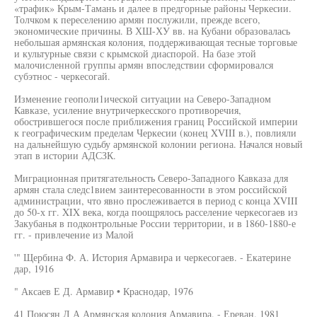
«трафик» Крым-Тамань и далее в предгорные районы Черкесии.
Толчком к переселению армян послужили, прежде всего,
экономические причины. В ХШ-ХУ вв. на Кубани образовалась
небольшая армянская колония, поддерживающая тесные торговые
и культурные связи с крымской диаспорой. На базе этой
малочисленной группы армян впоследствии сформировался
субэтнос - черкесогай.
Изменение геополи1ической ситуации на Северо-Западном
Кавказе, усиление внутричеркесского противоречия,
обострившегося после приближения границ Российской империи
к географическим пределам Черкесии (конец XVIII в.), повлияли
на дальнейшую судьбу армянской колонии региона. Начался новый
этап в истории АДСЗК.
Миграционная притягательность Северо-Западного Кавказа для
армян стала следс1вием заинтересованности в этом российской
администрации, что явно прослеживается в период с конца XVIII
до 50-х гг. XIX века, когда поощрялось расселение черкесогаев из
Закубанья в подконтрольные России территории, и в 1860-1880-е
гг. - привлечение из Малой
'" Щербина Ф. А. История Армавира и черкесогаев. - Екатерине
дар, 1916
" Аксаев Е Д. Армавир • Краснодар, 1976
41 Поюсян Л А Армянская колония Армавира. - Ереван. 1981