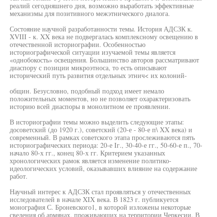
реалий сегодняшнего дня, возможно выработать эффективные
механизмы для позитивного межэтнического диалога.
Состояние научной разработанности темы. История АДСЗК к.
XVIII - к. XX века не подвергалась комплексному освещению в
отечественной историографии. Особенностью
историографической ситуации изучаемой темы является
«однобокость» освещения. Большинство авторов рассматривают
диаспору с позиции микроэтноса, то есть описывают
исторический путь развития отдельных этнич< их колоний-
общин. Безусловно, подобный подход имеет немало
положительных моментов, но не позволяет охарактеризовать
историю всей диаспоры в монолитном ее проявлении.
В историографии темы можно выделить следующие этапы:
досоветский (до 1920 г.), советский (20-е - 80-е п\ XX века) и
современный. В рамках советского этапа прослеживаются пять
историографических периода: 20-е Iг., 30-40-е гг., 50-60-е п., 70-
начало 80-х гг., конец 80-х гг. Критерием указанных
хронологических рамок является изменение политико-
идеологических условий, оказывавших влияние на содержание
работ.
Научный интерес к АДСЗК стал проявляться у отечественных
исследователей в начале XIX века. В 1823 г. публикуется
монография С. Броневского1, в которой изложены некоторые
сведения об армянах, проживающих на территории Черкесии. В