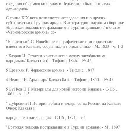
сведения об армянских аулах в Черкесии, о быте и нравах
армавирцев.
С конца XIX века появляются исследования и о других
субэтнических I руппах армян. В литературно-научном сборнике
«Братская помощь пострадавшим в Турции армянам»7 в статье
«Черноморские армяне» со-
' Броиснский С. Новейшие географические и исторические
известия о Кавказе, собранные и пополненные - М„ 1823 - ч. 1-2
: Хазров И. Остатки христианства между закубанскими
народами// Кавказ (газ). -Тифлис, 1846. - № 42
5 Ерзыкян Р. Черкесские армяне. - Тифлис, 1847
4 Иванов И. Армавир// Кавказ 0аз). - Тифлис, 1850. - № 45
5 Бу1Ков П.Г Материалы для новой истории Кавказа - С-Пб ,
1861. - ч. 1-3
" Дубровин Н История войны и владычества России на Кавказе
Очерк Кавказа и
народов, ею населяющих - С Пб , 1871. - т 1
' Братская помощь пострадавшим в Турции армянам - М . 1897