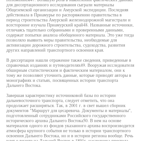
для диссертационного исследования сыграли материалы
Общеземской организации и Амурской экспедиции. Последняя
действовала в Приамурье по распоряжению правительства в
период строительства Амурской железнодорожной магистрали и
всесторонне изучала Приамурский край48. Названные источники,
отличаясь тщательно собранными и проверенными данными,
содержат попытки анализа обобщенного материала. Это уже тогда
позволяло выявить меры правительства, необходимые для
активизации дорожного строительства, судоходства, развития
других направлений транспортного освоения края.
В диссертации нашли отражение также сведения, приведенные в
справочных изданиях и путеводителях49. Вооружая исследователя
обширным статистическим и фактическим материалом, они к
тому же позволяют уточнить данные, которые приводят авторы в
монографиях и статьях, посвященных истории транспорта
Дальнего Востока.
Завершая характеристику источниковой базы по истории
дальневосточного транспорта, следует отметить, что она
продолжает расширяться. Так, в 2001 г. в свет вышел сборник
документов "Маршрут для цесаревича. Документы и материалы",
подготовленный сотрудниками Российского государственного
исторического архива Дальнего Востока50. В нем на основе
материалов одного из фондов указанного архива воспроизводится
атмосфера крупного события не только в истории транспортного
освоения Дальнего Востока, но и в истории региона вообще. Речь
идет о визите на Дальний Восток в 1891г. наследника престола