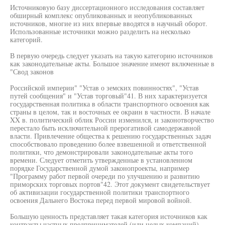
Источниковую базу диссертационного исследования составляет
обширный комплекс опубликованных и неопубликованных
источников, многие из них впервые вводятся в научный оборот.
Использованные источники можно разделить на несколько
категорий.
В первую очередь следует указать на такую категорию источников
как законодательные акты. Большое значение имеют включенные в
"Свод законов
Российской империи" "Устав о земских повинностях", "Устав
путей сообщения" и "Устав торговый"41. В них характеризуется
государственная политика в области транспортного освоения как
страны в целом, так и восточных ее окраин в частности. В начале
XX в. политический облик России изменился, и законотворчество
перестало быть исключительной прерогативой самодержавной
власти. Привлечение общества к решению государственных задач
способствовало проведению более взвешенной и ответственной
политики, что демонстрировали законодательные акты того
времени. Следует отметить утвержденные в установленном
порядке Государственной думой законопроекты, например
"Программу работ первой очереди по улучшению и развитию
приморских торговых портов"42. Этот документ свидетельствует
об активизации государственной политики транспортного
освоения Дальнего Востока перед первой мировой войной.
Большую ценность представляет такая категория источников как
контракты частных предпринимателей (или целых компаний) —