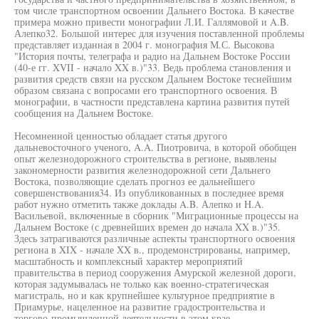
том числе транспортном освоении Дальнего Востока. В качестве
примера можно привести монографии Л.И. Галлямовой и A.B.
Алепко32. Большой интерес для изучения поставленной проблемы
представляет изданная в 2004 г. монография М.С. Высокова
"История почты, телеграфа и радио на Дальнем Востоке России
(40-е гг. XVII - начало XX в.)"33. Ведь проблема становления и
развития средств связи на русском Дальнем Востоке теснейшим
образом связана с вопросами его транспортного освоения. В
монографии, в частности представлена картина развития путей
сообщения на Дальнем Востоке.
Несомненной ценностью обладает статья другого
дальневосточного ученого, A.A. Пиотровича, в которой обобщен
опыт железнодорожного строительства в регионе, выявлены
закономерности развития железнодорожной сети Дальнего
Востока, позволяющие сделать прогноз ее дальнейшего
совершенствования34. Из опубликованных в последнее время
работ нужно отметить также доклады A.B. Алепко и H.A.
Васильевой, включенные в сборник "Миграционные процессы на
Дальнем Востоке (с древнейших времен до начала XX в.)"35.
Здесь затрагиваются различные аспекты транспортного освоения
региона в XIX - начале XX в., продемонстрированы, например,
масштабность и комплексный характер мероприятий
правительства в период сооружения Амурской железной дороги,
которая задумывалась не только как военно-стратегическая
магистраль, но и как крупнейшее культурное предприятие в
Приамурье, нацеленное на развитие градостроительства и
торгово-промышленной деятельности в этом крае.