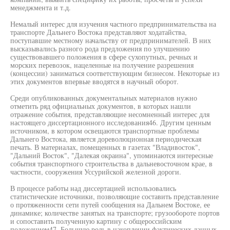
менеджмента и т.д.
Немалый интерес для изучения частного предпринимательства на
транспорте Дальнего Востока представляют ходатайства,
поступавшие местному начальству от предпринимателей. В них
высказывались разного рода предложения по улучшению
существовавшего положения в сфере сухопутных, речных и
морских перевозок, нацеленные на получение разрешения
(концессии) заниматься соответствующим бизнесом. Некоторые из
этих документов впервые вводятся в научный оборот.
Среди опубликованных документальных материалов нужно
отметить ряд официальных документов, в которых нашли
отражение события, представляющие несомненный интерес для
настоящего диссертационного исследования46. Другим ценным
источником, в котором освещаются транспортные проблемы
Дальнего Востока, является дореволюционная периодическая
печать. В материалах, помещенных в газетах "Владивосток",
"Дальний Восток", "Далекая окраина", упоминаются интересные
события транспортного строительства в дальневосточном крае, в
частности, сооружения Уссурийской железной дороги.
В процессе работы над диссертацией использовались
статистические источники, позволяющие составить представление
о протяженности сети путей сообщения на Дальнем Востоке, ее
динамике; количестве занятых на транспорте; грузообороте портов
и сопоставить полученную картину с общероссийским
положением47. Большую роль в накоплении фактических данных