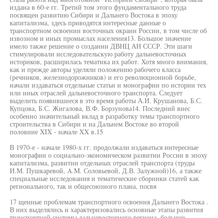
издана в 60-е гг. Третий том этого фундаментального труда
посвящен развитию Сибири и Дальнего Востока в эпоху
капитализма, здесь приводятся интересные данные о
транспортном освоении восточных окраин России, в том числе об
извозном и иных промыслах населения13. Большое значение
имело также решение о создании ДВНЦ АН СССР. Эти шаги
стимулировали исследовательскую работу дальневосточных
историков, расширилась тематика их работ. Хотя много внимания,
как и прежде авторы уделяли положению рабочего класса
(речников, железнодорожников) и его революционной борьбе,
начали издаваться отдельные статьи и монографии по истории тех
или иных отраслей дальневосточного транспорта. Следует
выделить появившиеся в это время работы А.И. Крушанова, Б.С.
Купцова, Б.С. Жигалова, В.Ф. Борзунова14. Последний внес
особенно значительный вклад в разработку темы транспортного
строительства в Сибири и на Дальнем Востоке во второй
половине XIX - начале XX в.15
В 1970-е - начале 1980-х гг. продолжали издаваться интересные
монографии о социально-экономическом развитии России в эпоху
капитализма, развитии отдельных отраслей транспорта (труды
И.М. Пушкаревой, A.M. Соловьевой, Д.В. Залужной)16, а также
специальные исследования и тематические сборники статей как
регионального, так и общесоюзного плана, посвя
17 щенные проблемам транспортного освоения Дальнего Востока .
В них выделялись и характеризовались основные этапы развития
транспортной системы дальневосточного региона, большее