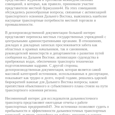
совещаний, в которых, как правило, принимали участие
представители местной буржуазии44. На этих совещаниях
обсуждались разнообразные вопросы, связанные с активизацией
транспортного освоения Дальнего Востока, выяснялись наиболее
насущные транспортные потребности местной торговли и
промышленности.
В делопроизводственной документации большой интерес
представляет переписка местных государственных учреждений с
центральными административными органами. В отношениях,
докладах и докладных записках прослеживается забота как
областных и краевых начальников, так и сановников,
руководителей министерств и департаментов о развитии путей
сообщения на Дальнем Востоке, активизации судоходства в
прибрежных водах, обеспечении транспорта технически
подготовленными кадрами. С другой стороны,
делопроизводственная документация, которая является самой
массовой категорией источников, использованных в диссертации,
показывает как трудно и долго, порой годами, решались царской
бюрократией важные для Дальнего Востока вопросы, какие
препятствия объективного и субъективного плана стояли на пути
транспортного освоения региона.
Несомненный интерес для исследователя дальневосточного
транспорта представляют ежегодные отчеты о работе
транспортных предприятий45. Эти источники позволяют судить о
прибыльности и эффективности дальневосточных транспортных
компаний, выявить специфику их работы, просчеты и успехи