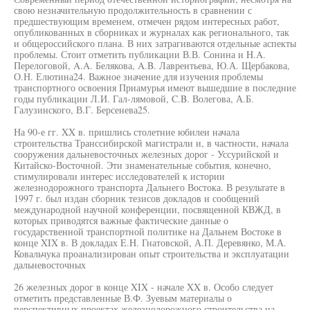
свою незначительную продолжительность в сравнении с
предшествующим временем, отмечен рядом интересных работ,
опубликованных в сборниках и журналах как регионального, так
и общероссийского плана. В них затрагиваются отдельные аспекты
проблемы. Стоит отметить публикации В.В. Сонина и H.A.
Перелоговой, A.A. Белякова, A.B. Лаврентьева, Ю.А. Щербакова,
О.Н. Елютина24. Важное значение для изучения проблемы
транспортного освоения Приамурья имеют вышедшие в последние
годы публикации Л.И. Гал-лямовой, C.B. Волегова, А.Б.
Галузинского, В.Г. Берсенева25.
На 90-е гг. XX в. пришлись столетние юбилеи начала
строительства Транссибирской магистрали и, в частности, начала
сооружения дальневосточных железных дорог - Уссурийской и
Китайско-Восточной. Эти знаменательные события, конечно,
стимулировали интерес исследователей к истории
железнодорожного транспорта Дальнего Востока. В результате в
1997 г. был издан сборник тезисов докладов и сообщений
международной научной конференции, посвященной КВЖД, в
которых приводятся важные фактические данные о
государственной транспортной политике на Дальнем Востоке в
конце XIX в. В докладах E.H. Гнатовской, А.П. Деревянко, М.А.
Ковальчука проанализирован опыт строительства и эксплуатации
дальневосточных
26 железных дорог в конце XIX - начале XX в. Особо следует
отметить представленные В.Ф. Зуевым материалы о
перспективных проектах железнодорожного строительства на