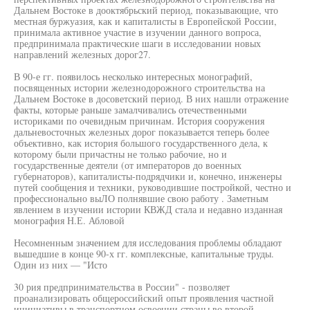
Дальнем Востоке в дооктябрьский период, показывающие, что
местная буржуазия, как и капиталисты в Европейской России,
принимала активное участие в изучении данного вопроса,
предпринимала практические шаги в исследовании новых
направлений железных дорог27.
В 90-е гг. появилось несколько интересных монографий,
посвященных истории железнодорожного строительства на
Дальнем Востоке в досоветский период. В них нашли отражение
факты, которые раньше замалчивались отечественными
историками по очевидным причинам. История сооружения
дальневосточных железных дорог показывается теперь более
объективно, как история большого государственного дела, к
которому были причастны не только рабочие, но и
государственные деятели (от императоров до военных
губернаторов), капиталисты-подрядчики и, конечно, инженеры
путей сообщения и техники, руководившие постройкой, честно и
профессионально выЛО полнявшие свою работу . Заметным
явлением в изучении истории КВЖД стала и недавно изданная
монография Н.Е. Абловой
Несомненным значением для исследования проблемы обладают
вышедшие в конце 90-х гг. комплексные, капитальные труды.
Один из них — "Исто
30 рия предпринимательства в России" - позволяет
проанализировать общероссийский опыт проявления частной
инициативы в транспортном освоении страны во второй