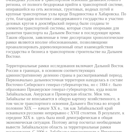
региона, от полного бездорожья прийти к транспортной системе,
опиравшейся на сеть железных, грунтовых, водных путей и
крупные транспортные узлы вроде Владивостока и Хабаровска. По
сути, благодаря политике самодержавного государства и участию
деловых кругов в дооктябрьский период были созданы те
элементы транспортной системы, которые стали опорными для
развития транспорта на Дальнем Востоке в последующее время.
Таким образом, заявленные в теме диссертации хронологические
рамки являются вполне обоснованными, позволяющими
проанализировать дореволюционный опыт взаимодействия
государства и бизнеса в транспортном строительстве на Дальнем
Востоке.
Территориальные рамки исследования включают Дальний Восток
России в границах, в основном соответствующих
административному делению страны в рассматриваемый период.
Первоначально дальневосточная территория находилась в составе
Восточно-Сибирского генерал-губернаторства, но с 1884 г. было
образовано Приамурское генерал-губернаторство, куда вошли
Забайкальская, Амурская и Приморская области. Меж тем,
Забайкалье не вписывается в общую картину хозяйственного, в
том числе транспортного освоения Дальнего Востока во второй
половине XIX — начале XX в., так как Забайкальский край
осваивался русскими непрерывно с XVII столетия. В результате, к
середине XIX в. здесь была иной демографическая и общая
экономическая ситуация. Поэтому автор посчитал необходимым
вывести Забайкальскую область за территориальные рамки
исследования. С 1906 г. Забайкалье присоединили к Иркутскому