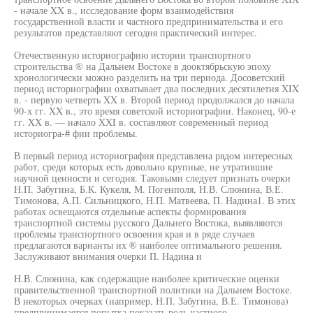
- начале XX в., исследование форм взаимодействия
государственной власти и частного предпринимательства и его
результатов представляют сегодня практический интерес.
Отечественную историографию истории транспортного
строительства ® на Дальнем Востоке в дооктябрьскую эпоху
хронологически можно разделить на три периода. Досоветский
период историографии охватывает два последних десятилетия XIX
в. - первую четверть XX в. Второй период продолжался до начала
90-х гг. XX в., это время советской историографии. Наконец, 90-е
гг. XX в. — начало XXI в. составляют современный период
историогра-# фии проблемы.
В первый период историография представлена рядом интересных
работ, среди которых есть довольно крупные, не утратившие
научной ценности и сегодня. Таковыми следует признать очерки
Н.П. Забугина, Б.К. Кукеля, М. Погенполя, Н.В. Слюнина, В.Е.
Тимонова, А.П. Сильницкого, Н.П. Матвеева, П. Надина1. В этих
работах освещаются отдельные аспекты формирования
транспортной системы русского Дальнего Востока, выявляются
проблемы транспортного освоения края и в ряде случаев
предлагаются варианты их ® наиболее оптимального решения.
Заслуживают внимания очерки П. Надина и
Н.В. Слюнина, как содержащие наиболее критические оценки
правительственной транспортной политики на Дальнем Востоке.
В некоторых очерках (например, Н.П. Забугина, В.Е. Тимонова)
предпринимается попытка показать роль частного