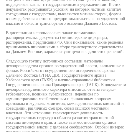
подрядчиков казны -с государственными учреждениями. В этих
документах раскрываются условия, на которых частный капитал
сотрудничал с государством, выявляются мотивы сторон, формы
взаимодействия частного предпринимательства с государственной
властью в области транспортного освоения Дальнего Востока.
В диссертации использовались также нормативно-
распорядительные документы (министерские циркуляры,
распоряжения, предписания)43. Они показывают, какие решения
принимались чиновниками в сфере транспортного строительства
на Дальнем Востоке, характеризуют цели и задачи этих решений.
Следующую группу источников составили материалы
делопроизводства органов государственной власти, выявленные в
фондах Российского государственного исторического архива
Дальнего Востока (РГИА ДВ), Государственного архива
Хабаровского края (ГАХК) и научно-справочной библиотеки
Государственного архива Приморского края (ГАПК). К документам
делопроизводственного характера относятся: отчеты генерал-
губернаторов, военных губернаторов; переписка по
административно-хозяйственным и финансовым вопросам;
протоколы и журналы комитетов, межведомственных комиссий и
совещаний, различных съездов, созывавшихся местными
властями. Эти источники характеризуют деятельность
государственных структур в области развития транспортной
системы пионерного края, а также взаимоотношения органов
государственной власти с деловым сообществом. Особый интерес
представляют журналы и протоколы межведомственных