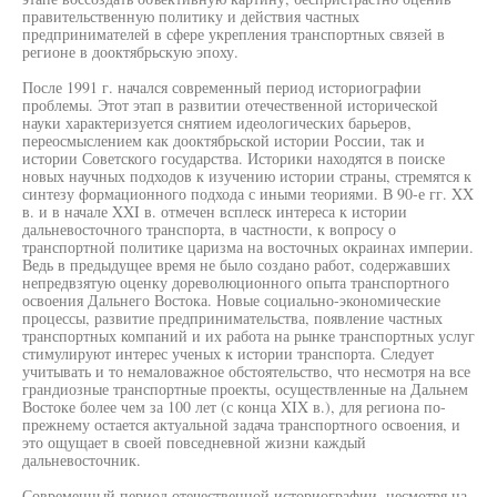
правительственную политику и действия частных
предпринимателей в сфере укрепления транспортных связей в
регионе в дооктябрьскую эпоху.
После 1991 г. начался современный период историографии
проблемы. Этот этап в развитии отечественной исторической
науки характеризуется снятием идеологических барьеров,
переосмыслением как дооктябрьской истории России, так и
истории Советского государства. Историки находятся в поиске
новых научных подходов к изучению истории страны, стремятся к
синтезу формационного подхода с иными теориями. В 90-е гг. XX
в. и в начале XXI в. отмечен всплеск интереса к истории
дальневосточного транспорта, в частности, к вопросу о
транспортной политике царизма на восточных окраинах империи.
Ведь в предыдущее время не было создано работ, содержавших
непредвзятую оценку дореволюционного опыта транспортного
освоения Дальнего Востока. Новые социально-экономические
процессы, развитие предпринимательства, появление частных
транспортных компаний и их работа на рынке транспортных услуг
стимулируют интерес ученых к истории транспорта. Следует
учитывать и то немаловажное обстоятельство, что несмотря на все
грандиозные транспортные проекты, осуществленные на Дальнем
Востоке более чем за 100 лет (с конца XIX в.), для региона по-
прежнему остается актуальной задача транспортного освоения, и
это ощущает в своей повседневной жизни каждый
дальневосточник.
Современный период отечественной историографии, несмотря на