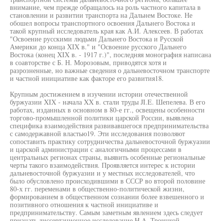
внимание, чем прежде обращалось на роль частного капитала в
становлении и развитии транспорта на Дальнем Востоке. Не
обошел вопросы транспортного освоения Дальнего Востока и
такой крупный исследователь края как А.И. Алексеев. В работах
"Освоение русскими людьми Дальнего Востока и Русской
Америки до конца XIX в." и "Освоение русского Дальнего
Востока (конец XIX в. - 1917 г.)", последняя монография написана
в соавторстве с Б. Н. Морозовым, приводятся хотя и
разрозненные, но важные сведения о дальневосточном транспорте
и частной инициативе как факторе его развития18.
Крупным достижением в изучении истории отечественной
буржуазии XIX - начала XX в. стали труды JI.E. Шепелева. В его
работах, изданных в основном в 80-е гг., освещены особенности
торгово-промышленной политики царской России, выявлена
специфика взаимодействия развивавшегося предпринимательства
с самодержавной властью19. Эти исследования позволяют
сопоставить практику сотрудничества дальневосточной буржуазии
и царской администрации с аналогичными процессами в
центральных регионах страны, выявить особенные региональные
черты такого взаимодействия. Проявляется интерес к истории
дальневосточной буржуазии и у местных исследователей, что
было обусловлено происходившими в СССР во второй половине
80-х гг. переменами в общественно-политической жизни,
формированием в общественном сознании более взвешенного и
позитивного отношения к частной инициативе и
предпринимательству. Самым заметным явлением здесь следует
признать диссертационное исследование H.A. Троицкой,