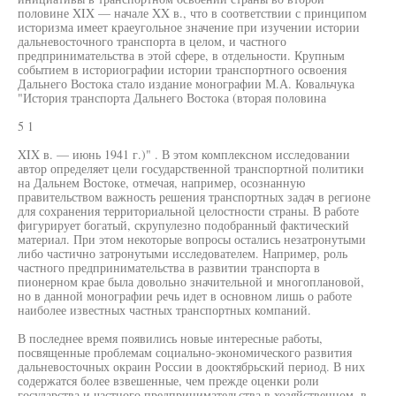
половине XIX — начале XX в., что в соответствии с принципом
историзма имеет краеугольное значение при изучении истории
дальневосточного транспорта в целом, и частного
предпринимательства в этой сфере, в отдельности. Крупным
событием в историографии истории транспортного освоения
Дальнего Востока стало издание монографии М.А. Ковальчука
"История транспорта Дальнего Востока (вторая половина
5 1
XIX в. — июнь 1941 г.)" . В этом комплексном исследовании
автор определяет цели государственной транспортной политики
на Дальнем Востоке, отмечая, например, осознанную
правительством важность решения транспортных задач в регионе
для сохранения территориальной целостности страны. В работе
фигурирует богатый, скрупулезно подобранный фактический
материал. При этом некоторые вопросы остались незатронутыми
либо частично затронутыми исследователем. Например, роль
частного предпринимательства в развитии транспорта в
пионерном крае была довольно значительной и многоплановой,
но в данной монографии речь идет в основном лишь о работе
наиболее известных частных транспортных компаний.
В последнее время появились новые интересные работы,
посвященные проблемам социально-экономического развития
дальневосточных окраин России в дооктябрьский период. В них
содержатся более взвешенные, чем прежде оценки роли
государства и частного предпринимательства в хозяйственном, в