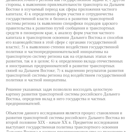
стороны, к выяснению привлекательности транспорта на Дальнем
Востоке в изучаемый период как сферы приложения частного
капитала; 4) к определению форм участия и сотрудничества
государственной власти и бизнеса в развитии транспортной
системы региона (к выявлению специфики подходов царского
правительства к развитию путей сообщения и транспортных
средств в пионерном крае, к анализу форм участия частного
капитала в транспортном освоении Дальнего Востока и способов
его взаимодействия в этой сфере с органами государственной
власти); 5) к выявлению степени воздействия государственной
политики и частнопредпринимательской инициативы на
транспортную систему региона как на отдельных этапах ее
развития, так и в целом; 6) к определению вклада отечественных
и иностранных предпринимателей в развитие транспортных
связей на Дальнем Востоке; 7) к выделению результатов развития
транспортной системы региона под воздействием государственной
политики и частной инициативы.
Решение указанных задач позволило воссоздать целостную
картину развития транспортной системы российского Дальнего
Востока, определив вклад в него государства и частных
предпринимателей.
Объектом данного исследования является процесс становления и
развития транспортной системы российского Дальнего Востока во
второй половине XIX - начале XX в. Предметом исследования
выступают государственная политика транспортного освоения
Дальнего Востока и частное предпринимательство на транспорте в