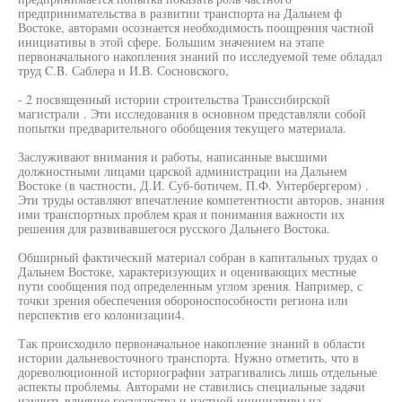
предпринимательства в развитии транспорта на Дальнем ф
Востоке, авторами осознается необходимость поощрения частной
инициативы в этой сфере. Большим значением на этапе
первоначального накопления знаний по исследуемой теме обладал
труд C.B. Саблера и И.В. Сосновского,
- 2 посвященный истории строительства Транссибирской
магистрали . Эти исследования в основном представляли собой
попытки предварительного обобщения текущего материала.
Заслуживают внимания и работы, написанные высшими
должностными лицами царской администрации на Дальнем
Востоке (в частности, Д.И. Суб-ботичем, П.Ф. Унтербергером) .
Эти труды оставляют впечатление компетентности авторов, знания
ими транспортных проблем края и понимания важности их
решения для развивавшегося русского Дальнего Востока.
Обширный фактический материал собран в капитальных трудах о
Дальнем Востоке, характеризующих и оценивающих местные
пути сообщения под определенным углом зрения. Например, с
точки зрения обеспечения обороноспособности региона или
перспектив его колонизации4.
Так происходило первоначальное накопление знаний в области
истории дальневосточного транспорта. Нужно отметить, что в
дореволюционной историографии затрагивались лишь отдельные
аспекты проблемы. Авторами не ставились специальные задачи
изучить влияние государства и частной инициативы на