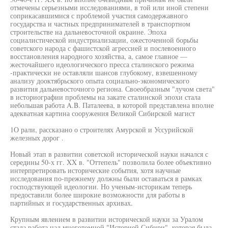
отмечены серьезными исследованиями, в той или иной степени
соприкасавшимися с проблемой участия самодержавного
государства и частных предпринимателей в транспортном
строительстве на дальневосточной окраине. Эпоха
социалистической индустриализации, ожесточенной борьбы
советского народа с фашистской агрессией и послевоенного
восстановления народного хозяйства, а, самое главное —
жесточайшего идеологического пресса сталинского режима
-практически не оставляли шансов глубокому, взвешенному
анализу дооктябрьского опыта социально-экономического
развития дальневосточного региона. Своеобразным "лучом света"
в историографии проблемы на закате сталинской эпохи стала
небольшая работа A.B. Паталеева, в которой представлена вполне
адекватная картина сооружения Великой Сибирской магист
1О рали, рассказано о строителях Амурской и Уссурийской
железных дорог .
Новый этап в развитии советской исторической науки начался с
середины 50-х гг. XX в. "Оттепель" позволила более объективно
интерпретировать исторические события, хотя научные
исследования по-прежнему должны были оставаться в рамках
господствующей идеологии. Но ученым-историкам теперь
предоставили более широкие возможности для работы в
партийных и государственных архивах.
Крупным явлением в развитии исторической науки за Уралом
стала работа над многотомной "Историей Сибири", которая была