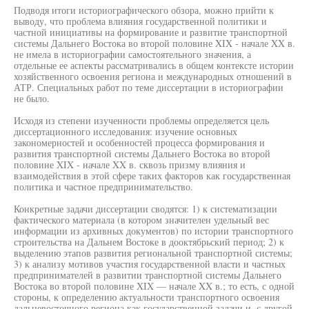
Подводя итоги историографического обзора, можно прийти к
выводу, что проблема влияния государственной политики и
частной инициативы на формирование и развитие транспортной
системы Дальнего Востока во второй половине XIX - начале XX в.
не имела в историографии самостоятельного значения, а
отдельные ее аспекты рассматривались в общем контексте истории
хозяйственного освоения региона и международных отношений в
АТР. Специальных работ по теме диссертации в историографии
не было.
Исходя из степени изученности проблемы определяется цель
диссертационного исследования: изучение основных
закономерностей и особенностей процесса формирования и
развития транспортной системы Дальнего Востока во второй
половине XIX - начале XX в. сквозь призму влияния и
взаимодействия в этой сфере таких факторов как государственная
политика и частное предпринимательство.
Конкретные задачи диссертации сводятся: 1) к систематизации
фактического материала (в котором значителен удельный вес
информации из архивных документов) по истории транспортного
строительства на Дальнем Востоке в дооктябрьский период; 2) к
выделению этапов развития региональной транспортной системы;
3) к анализу мотивов участия государственной власти и частных
предпринимателей в развитии транспортной системы Дальнего
Востока во второй половине XIX — начале XX в.; то есть, с одной
стороны, к определению актуальности транспортного освоения
дальневосточного региона как государственной задачи и, с другой