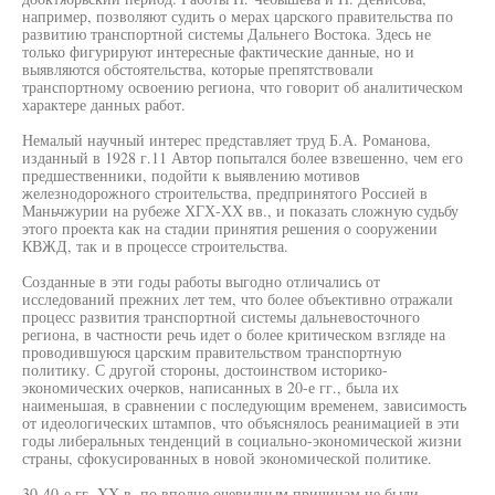
например, позволяют судить о мерах царского правительства по
развитию транспортной системы Дальнего Востока. Здесь не
только фигурируют интересные фактические данные, но и
выявляются обстоятельства, которые препятствовали
транспортному освоению региона, что говорит об аналитическом
характере данных работ.
Немалый научный интерес представляет труд Б.А. Романова,
изданный в 1928 г.11 Автор попытался более взвешенно, чем его
предшественники, подойти к выявлению мотивов
железнодорожного строительства, предпринятого Россией в
Маньчжурии на рубеже ХГХ-ХХ вв., и показать сложную судьбу
этого проекта как на стадии принятия решения о сооружении
КВЖД, так и в процессе строительства.
Созданные в эти годы работы выгодно отличались от
исследований прежних лет тем, что более объективно отражали
процесс развития транспортной системы дальневосточного
региона, в частности речь идет о более критическом взгляде на
проводившуюся царским правительством транспортную
политику. С другой стороны, достоинством историко-
экономических очерков, написанных в 20-е гг., была их
наименьшая, в сравнении с последующим временем, зависимость
от идеологических штампов, что объяснялось реанимацией в эти
годы либеральных тенденций в социально-экономической жизни
страны, сфокусированных в новой экономической политике.
30-40-е гг. XX в. по вполне очевидным причинам не были