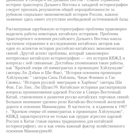
истории транспорта Дальнего Востока в западной историографии
следует признать результатом общей неразработанности за
рубежом социально-экономической истории России, важное
значение здесь имеет отсутствие необходимой источниковой базы.
Рассматривая зарубежную историографию проблемы правомерно
выделить работы некоторых китайских историков. Проблема
транспортного освоения российского Дальнего Востока нашла
частичное отражение в исследованиях китайских авторов как
один из аспектов истории российско-китайских экономических
связей. Другой аспект проблемы, который закономерно
интересовал китайскую историографию — это история КВЖД и
вопросы с ней связанные. Достойны упоминания такие работы,
как "Краткий очерк об иммигрантах в провинции Хэйлунцзян"
(авторы Ли Дэбин и Ши Фан), "История освоения провинции
Хэйлунцзян " (авторы Синь Пэйлинь, Чжан Фэнмин и Гао
Сяоянь), "История русской эмиграции в Харбине" (авторы Ши
Фан, Гао Лин, Лю Шуан)39. Китайские историки рассматривали
вопросы проникновения царской России в Северо-Восточный
Китай, становления и развития русско-китайских торговых связей.
Большое внимание уделено роли Китайско-Восточной железной
дороги в освоении Маньчжурии. В частности, в изданном в 1987
г. "Кратком очерке об иммигрантах в провинции Хэйлунцзян",
КВЖД характеризуется не только как орудие агрессии царской
России в Китае (такая оценка традиционна для китайской
историографии), но и как очень важный фактор хозяйственного
освоения Маньчжурии40.