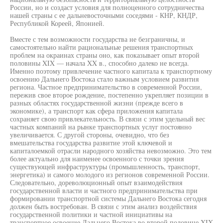
России, но и создаст условия для полноценного сотрудничества
нашей страны с ее дальневосточными соседями - КНР, КНДР,
Республикой Кореей, Японией.
Вместе с тем возможности государства не безграничны, и
самостоятельно найти рациональные решения транспортных
проблем на окраинах страны оно, как показывает опыт второй
половины XIX — начала XX в., способно далеко не всегда.
Именно поэтому привлечение частного капитала к транспортному
освоению Дальнего Востока стало важным условием развития
региона. Частное предпринимательство в современной России,
пережив свое второе рождение, постепенно укрепляет позиции в
разных областях государственной жизни (прежде всего в
экономике), а транспорт как сфера приложения капитала
сохраняет свою привлекательность. В связи с этим удельный вес
частных компаний на рынке транспортных услуг постоянно
увеличивается. С другой стороны, очевидно, что без
вмешательства государства развитие этой ключевой и
капиталоемкой отрасли народного хозяйства невозможно. Это тем
более актуально для наименее освоенного с точки зрения
существующей инфраструктуры (промышленность, транспорт,
энергетика) и самого молодого из регионов современной России.
Следовательно, дореволюционный опыт взаимодействия
государственной власти и частного предпринимательства при
формировании транспортной системы Дальнего Востока сегодня
должен быть востребован. В связи с этим анализ воздействия
государственной политики и частной инициативы на
транспортное освоение Дальнего Востока во второй половине XIX