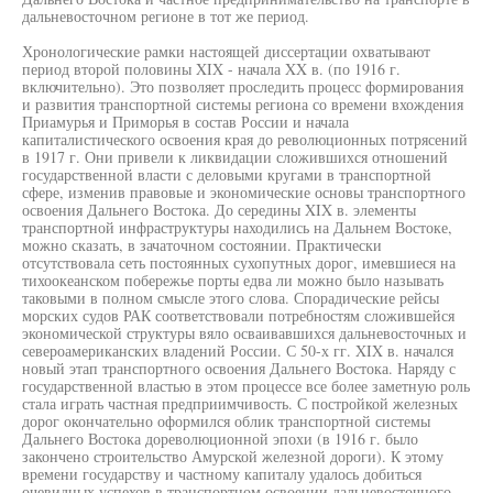
дальневосточном регионе в тот же период.
Хронологические рамки настоящей диссертации охватывают
период второй половины XIX - начала XX в. (по 1916 г.
включительно). Это позволяет проследить процесс формирования
и развития транспортной системы региона со времени вхождения
Приамурья и Приморья в состав России и начала
капиталистического освоения края до революционных потрясений
в 1917 г. Они привели к ликвидации сложившихся отношений
государственной власти с деловыми кругами в транспортной
сфере, изменив правовые и экономические основы транспортного
освоения Дальнего Востока. До середины XIX в. элементы
транспортной инфраструктуры находились на Дальнем Востоке,
можно сказать, в зачаточном состоянии. Практически
отсутствовала сеть постоянных сухопутных дорог, имевшиеся на
тихоокеанском побережье порты едва ли можно было называть
таковыми в полном смысле этого слова. Спорадические рейсы
морских судов РАК соответствовали потребностям сложившейся
экономической структуры вяло осваивавшихся дальневосточных и
североамериканских владений России. С 50-х гг. XIX в. начался
новый этап транспортного освоения Дальнего Востока. Наряду с
государственной властью в этом процессе все более заметную роль
стала играть частная предприимчивость. С постройкой железных
дорог окончательно оформился облик транспортной системы
Дальнего Востока дореволюционной эпохи (в 1916 г. было
закончено строительство Амурской железной дороги). К этому
времени государству и частному капиталу удалось добиться
очевидных успехов в транспортном освоении дальневосточного