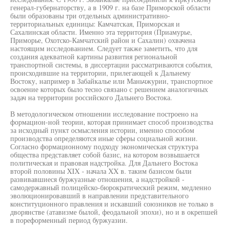
генерал-губернаторству, а в 1909 г. на базе Приморской области
были образованы три отдельных административно-
территориальных единицы: Камчатская, Приморская и
Сахалинская области. Именно эта территория (Приамурье,
Приморье, Охотско-Камчатский район и Сахалин) охвачена
настоящим исследованием. Следует также заметить, что для
создания адекватной картины развития региональной
транспортной системы, в диссертации рассматриваются события,
происходившие на территории, прилегающей к Дальнему
Востоку, например в Забайкалье или Маньчжурии, транспортное
освоение которых было тесно связано с решением аналогичных
задач на территории российского Дальнего Востока.
В методологическом отношении исследование построено на
формацион-ной теории, которая принимает способ производства
за исходный пункт осмысления истории, именно способом
производства определяются иные сферы социальной жизни.
Согласно формационному подходу экономическая структура
общества представляет собой базис, на котором возвышается
политическая и правовая надстройка. Для Дальнего Востока
второй половины XIX - начала XX в. таким базисом были
развивавшиеся буржуазные отношения, а надстройкой -
самодержавный полицейско-бюрократический режим, медленно
эволюционировавший в направлении представительного
конституционного правления и искавший союзников не только в
дворянстве (атавизме былой, феодальной эпохи), но и в окрепшей
в пореформенный период буржуазии.