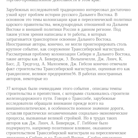
Зарубежных исследователей традиционно интересовал достаточно
узкий круг проблем истории русского Дальнего Востока. В
основном это темы колонизации края и переселенческой политики
царского правительства, международных отношений на Дальнем
Востоке и внешней политики России в данном регионе. Под
таким углом зрения написаны и те работы, в которых
затрагивается транспортное освоение Дальнего Востока.
Иностранные авторы, конечно, не могли проигнорировать столь
крупное событие, как сооружение Транссибирской магистрали.
Рассматривая проблему колонизации Сибири и Дальнего Востока,
такие авторы как А. Биверидж, 3. Вольпичелли, Дж. Линч, К.
Басс, Д. Тредголд, А. Малоземов, Дж. Гибсон конечно отмечали
факт строительства Транссибирской магистрали, оценивая его как
грандиозное, великое предприятие36. В работах иностранных
авторов, некоторые из
37 которых были очевидцами этого события , описаны темпы
строительства и препятствия, с которыми сталкивались строители
железнодорожного пути. Говоря о Транссибе, зарубежные
исследователи обращали внимание прежде всего на
внешнеполитическое, в особенности военное значение дороги,
оставляя практически незамеченными социально-экономические
процессы, вызванные великой стройкой. Но в трудах таких
авторов как Дж. Линч, А. Биверидж, Г. Гиббоне было
подчеркнуто, например позитивное влияние, оказанное
строительством Транссибирской магистрали на переселенческое
движение в Сибирь и на Дальний Восток . Слабое отражение