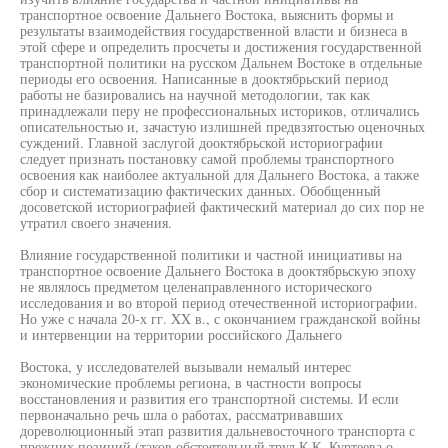
транспортное освоение Дальнего Востока, выяснить формы и
результаты взаимодействия государственной власти и бизнеса в
этой сфере и определить просчеты и достижения государственной
транспортной политики на русском Дальнем Востоке в отдельные
периоды его освоения. Написанные в дооктябрьский период
работы не базировались на научной методологии, так как
принадлежали перу не профессиональных историков, отличались
описательностью и, зачастую излишней предвзятостью оценочных
суждений. Главной заслугой дооктябрьской историографии
следует признать постановку самой проблемы транспортного
освоения как наиболее актуальной для Дальнего Востока, а также
сбор и систематизацию фактических данных. Обобщенный
досоветской историографией фактический материал до сих пор не
утратил своего значения.
Влияние государственной политики и частной инициативы на
транспортное освоение Дальнего Востока в дооктябрьскую эпоху
не являлось предметом целенаправленного исторического
исследования и во второй период отечественной историографии.
Но уже с начала 20-х гг. XX в., с окончанием гражданской войны
и интервенции на территории российского Дальнего
Востока, у исследователей вызывали немалый интерес
экономические проблемы региона, в частности вопросы
восстановления и развития его транспортной системы. И если
первоначально речь шла о работах, рассматривавших
дореволюционный этап развития дальневосточного транспорта с
прежних позиций (таков обстоятельный труд К.К. Куртеева о