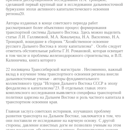
сделавшей первый крупный шаг в исследовании дальневосточной
буржуазии эпохи активного капиталистического освоения
региона20.
Авторы изданных в конце советского периода работ
рассматривают более объективно процесс формирования
транспортной системы Дальнего Востока. Здесь можно выделить
статьи Л.И. Галлямовой, М.А. Ковальчука, H.A. Василенко, H.A.
Троицкой, вошедшие в сборник "Хозяйственное освоение
русского Дальнего Востока в эпоху капитализма" . Особо следует
отметить обстоятельные работы Г.Н. Романовой, которая освещает
в том числе и проблемы железнодорожного строительства, и В.П.
Калиничева, книга которого
22 посвящена Транссибирской магистрали . Несомненно, важный
вклад в изучение темы транспортного освоения региона внесли
дальневосточные ученые - авторы фундаментального
коллективного труда "История Дальнего Востока СССР в эпоху
феодализма и капитализма"23. В отдельных главах этого
комплексного исследования выявляется специфика транспортной
политики царизма на Дальнем Востоке и роль частного капитала в
транспортном освоении края.
Главная заслуга советских историков, изучавших проблему
развития транспорта на Дальнем Востоке, заключается в том, что
они поставили ее исследование на научную основу. С другой
стороны, давление известных догм не позволяло ученым на этом
этапе воссоздать объективную картину, беспристрастно оценив