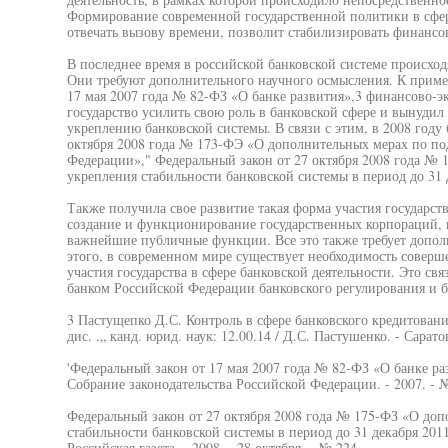
Формирование современной государственной политики в сфере
отвечать вызову времени, позволит стабилизировать финансо
В последнее время в российской банковской системе происхо
Они требуют дополнительного научного осмысления. К пример
17 мая 2007 года № 82-ФЗ «О банке развития»,3 финансово-э
государство усилить свою роль в банковской сфере и вынуди
укреплению банковской системы. В связи с этим, в 2008 году
октября 2008 года № 173-ФЭ «О дополнительных мерах по п
Федерации»," Федеральный закон от 27 октября 2008 года № 
укрепления стабильности банковской системы в период до 31 
Также получила свое развитие такая форма участия государств
создание и функционирование государственных корпораций, 
важнейшие публичные функции. Все это также требует допол
этого, в современном мире существует необходимость совер
участия государства в сфере банковской деятельности. Это с
банком Российской Федерации банковского регулирования и б
3 Пастущепко Д.С. Контроль в сфере банковского кредитовани
дис. .„ канд. юрид. наук: 12.00.14 / Д.С. Пастушенко. - Саратов
'Федеральный закон от 17 мая 2007 года № 82-ФЗ «О банке разв
Собрание законодательства Российской Федерации. - 2007. - № 
Федеральный закон от 27 октября 2008 года № 175-ФЗ «О доп
стабильности банковской системы в период до 31 декабря 2011 г
Российская газета. - 2008. - 28 октября. - № 224.