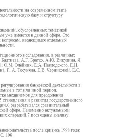
еятельности на современном этапе
тодологическую базу и структуру
 явлений, обусловленных тематикой
рые уже имеются в данной сфере. Это
м вопросам, касающимся отдельных
льности.
ртационного исследования, в различных
 Бадтиева, А.Г. Братко, А.Ю. Викулина, Я.
й, О.М. Олейник, Е.А. Павлодского, E.H.
а, Г. А. Тосуняна, Е.В. Черниковой, Е.С.
 регулирования банковской деятельности в
льные в тот или иной период.
тке механизмов для преодоления
5 становления и развития государственного
ции,6 разрабатывался сравнительный
вской сфере. Неизменно актуальными
ских операций,7 посвящены анализу
аконодательства после кризиса 1998 года:
С. 198 .