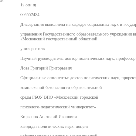
ой
1ь сен щ
005552484
Диссертация выполнена на кафедре социальных наук и госуда
управления Государственного образовательного учреждения 
«Московский государственный областной
университет»
Научный руководитель: доктор политических наук, профессор
Лоза Григорий Григорьевич
Официальные оппоненты: доктор политических наук, прорект
комплексной безопасности образовательной
среды ГБОУ ВПО «Московский городской
психолого-педагогический университет»
Кирсанов Анатолий Иванович
кандидат политических наук, доцент
кафедры анализа рисков и экономической