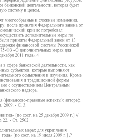
 банковской деятельности, которая будет
вую систему в целом.
дят многообразные и сложные изменения.
у, после принятия Федерального закона от
кономический кризис потребовал
л осуществить дополнительные меры по
 были приняты Федеральный закон от 13
оддержке финансовой системы Российской
175-ФЗ «О дополнительных мерах для
декабря 2011 года».4
а в сфере банковской деятельности, как
иных субъектов, которые выполняют
нительного осмысления и изучения. Кроме
шенствования и традиционной формы
вязано с осуществлением Центральным
анковского надзора.
я (финансово-правовые аспекты): автореф.
, 2009. - С. 3.
ития» [по сост. на 25 декабря 2009 г.] //
22. - Ст. 2562.
олнительных мерах для укрепления
ода» [по сост. на 19 июля 2009 г.] //