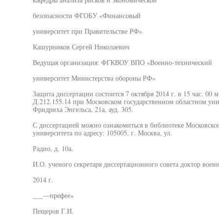
безопасности ФГОБУ «Финансовый
университет при Правительстве РФ»
Кашурников Сергей Николаевич
Ведущая организация: ФГКВОУ ВПО «Военно-технический
университет Министерства обороны РФ»
Защита диссертации состоится 7 октября 2014 г. в 15 час. 00
Д.212.155.14 при Московском государственном областном униве
Фридриха Энгельса, 21а, ауд. 305.
С диссертацией можно ознакомиться в библиотеке Московског
университета по адресу: 105005, г. Москва, ул.
Радио, д. 10а.
И.О. ученого секретаря диссертационного совета доктор воен
2014 г.
___—префее»
Пещеров Г.И.