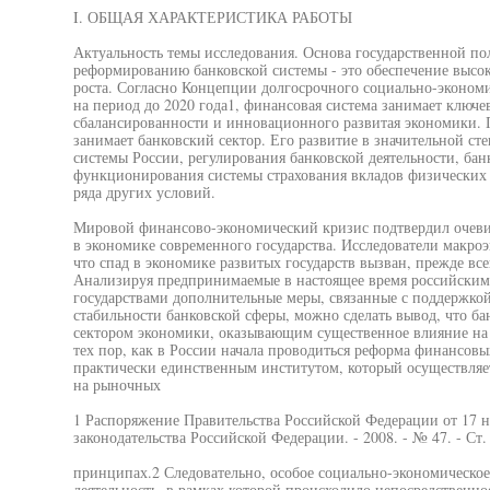
I. ОБЩАЯ ХАРАКТЕРИСТИКА РАБОТЫ
Актуальность темы исследования. Основа государственной п
реформированию банковской системы - это обеспечение высо
роста. Согласно Концепции долгосрочного социально-эконом
на период до 2020 года1, финансовая система занимает ключе
сбалансированности и инновационного развитая экономики. П
занимает банковский сектор. Его развитие в значительной сте
системы России, регулирования банковской деятельности, бан
функционирования системы страхования вкладов физических 
ряда других условий.
Мировой финансово-экономический кризис подтвердил очеви
в экономике современного государства. Исследователи макро
что спад в экономике развитых государств вызван, прежде вс
Анализируя предпринимаемые в настоящее время российским
государствами дополнительные меры, связанные с поддержко
стабильности банковской сферы, можно сделать вывод, что б
сектором экономики, оказывающим существенное влияние на 
тех пор, как в России начала проводиться реформа финансов
практически единственным институтом, который осуществляе
на рыночных
1 Распоряжение Правительства Российской Федерации от 17 н
законодательства Российской Федерации. - 2008. - № 47. - Ст.
принципах.2 Следовательно, особое социально-экономическое
деятельность, в рамках которой происходило непосредственно