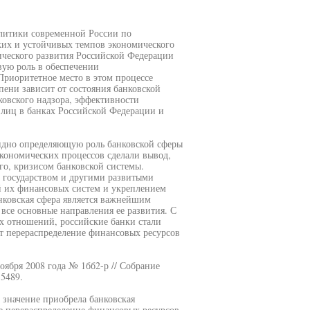
олитики современной России по
ких и устойчивых темпов экономического
ического развития Российской Федерации
вую роль в обеспечении
риоритетное место в этом процессе
пени зависит от состояния банковской
ковского надзора, эффективности
лиц в банках Российской Федерации и
дно определяющую роль банковской сферы
экономических процессов сделали вывод,
его, кризисом банковской системы.
 государством и другими развитыми
й их финансовых систем и укреплением
анковская сфера является важнейшим
все основные направления ее развития. С
ых отношений, российские банки стали
т перераспределение финансовых ресурсов
оября 2008 года № 1бб2-р // Собрание
 5489.
 значение приобрела банковская
е перераспределение финансовых ресурсов.