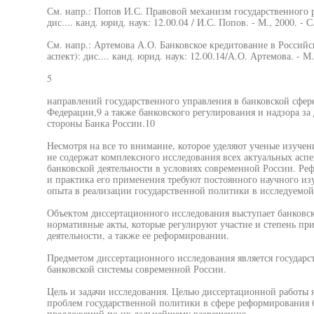
См. напр.: Попов И.С. Правовой механизм государственного 
дис.... канд. юрид. наук: 12.00.04 / И.С. Попов. - М., 2000. - С.
См. напр.: Артемова А.О. Банковское кредитование в Россий
аспект): дис.... канд. юрид. наук: 12.00.14/А.О. Артемова. - М.
5
направлений государственного управления в банковской сфере
Федерации,9 а также банковского регулирования и надзора за
стороны Банка России.10
Несмотря на все то внимание, которое уделяют ученые изуче
не содержат комплексного исследования всех актуальных аспе
банковской деятельности в условиях современной России. Ре
и практика его применения требуют постоянного научного из
опыта в реализации государственной политики в исследуемой
Объектом диссертационного исследования выступает банковска
нормативные акты, которые регулируют участие и степень при
деятельности, а также ее реформировании.
Предметом диссертационного исследования является государс
банковской системы современной России.
Цель и задачи исследования. Целью диссертационной работы 
проблем государственной политики в сфере реформирования б
предложений по их дальнейшему разрешению.