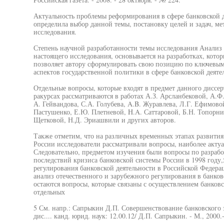
Актуальность проблемы реформирования в сфере банковской д
определила выбор данной темы, постановку целей и задач, ме
исследования.
Степень научной разработанности темы исследования Анализ
настоящего исследования, основывается на разработках, кото
позволяет автору сформулировать свою позицию по ключевы
аспектов государственной политики в сфере банковской деяте
Отдельные вопросы, которые входят в предмет данного диссе
ракурсах рассматриваются в работах А.З. Арсланбековой, А.Ф.
А. Гейвандова, С.А. Голубева, A.B. Журавлева, Л.Г. Ефимово
Пастушенко, Е.Ю. Плетневой, H.A. Саттаровой, Б.Н. Топорнин
Щетковой, Н.Д. Эриашвили и других авторов.
Также отметим, что на различных временных этапах развития
России исследователи рассматривали вопросы, наиболее актуа
Следовательно, предметом изучения были вопросы по разрабо
последствий кризиса банковской системы России в 1998 году,
регулирования банковской деятельности в Российской Федера
анализ отечественного и зарубежного регулирования в банко
остаются вопросы, которые связаны с осуществлением банков
отдельных
5 См. напр.: Сапрыкин Д.П. Совершенствование банковского з
дис.... канд. юрид. наук: 12.00.12/ Д.П. Сапрыкин. - М., 2000.-