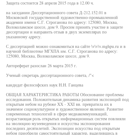
Защита состоится 28 апреля 2015 года в 12.00 ч.
на заседании Диссертационного совета Д-212.152.01 в
Московской государственной художественно-промышленной
академии имени С.Г. Строганова по адресу: 125080, Москва,
Волоколамское шоссе, дом 9. Просим принять участие в защите
диссертации и направить отзыв в двух экземплярах по
указанному адресу.
С диссертацией можно ознакомиться на сайте \v\v\v.mghpu.ru и в
научной библиотеке МГХПА им. С.Г. Строганова по адресу:
125080, Москва, Волоколамское шоссе, дом 9.
Автореферат разослан 26 марта 2015 г.
Ученый секретарь диссертационного совета, /"<
кандидат философских наук H.H. Ганцева
ОБЩАЯ ХАРАКТЕРИСТИКА РАБОТЫ Обоснование проблемы
исследования. Положительная динамика развития экспозиций под
открытым небом на рубеже XX - XXI вв. превратила их в
значимое социокультурное и художественное явление. Развитие
современных технологий в сфере медиакоммуникаций,
возрастающая роль открытых информационных систем повлияли
на эволюцию музееведения и искусства экспонирования
последних десятилетий. Экспозиции искусства под открытым
небом приобрели самостоятельный характер, выделившись в