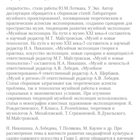
открытости», стали работы Ю.М.Лотмана, У.Эко. Автор
диссертации обращается к сборникам статей Лаборатории
музейного проектирования3, посвященным теоретическим и
практическим аспектам экспонирования, созданию сценариев для
пространства музея, тенденциям развития музейной экспозиции:
«Музейная экспозиция. На пути к музею XXI века»4 составитель
и научный редактор М.Т. Майстровская, «Музей и новые
технологии. На пути к музею XXI века»5 составитель и научный
редактор H.A. Никишин, «Музейная экспозиция (теория и
практика, искусство экспозиции, новые сценарии и концепции)»6
ответственный редактор М.Т. Майстровская, «Музей и новые
технологии»7 составитель H.A. Никишин, «Музей и личность»8
ответственный редактор A.B. Лебедев, «Музейное
проектирование»9 ответственный редактор A.A. Щербаков,
«Музей и регион»10 ответственный редактор A.B. Лебедев.
Статьи сборников затрагивают как теоретические аспекты
проблемы, так и технологии музейной работы в новых
социальных и экономических условиях. При изучении
современных тенденций музейной экспозиции использовались
статьи и монографии известных художников-экспозиционеров: К.
Рождественского, Р.Кликса, Е.Розенблюма; теоретиков и
музеологов А. Михайловской, Т.Стриженовой, В.Дукельского,
М.Майстровской,
Н. Никишина, А.Лебедева, Т.Полякова, М. Каулен и др. При
рассмотрении темы в контексте развития ландшафтной культуры и
садово-паркового искусства в Главе I, автор обращается к научным