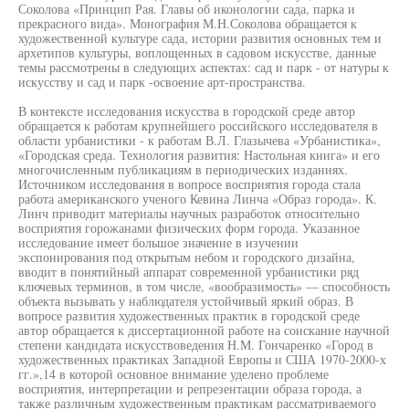
Соколова «Принцип Рая. Главы об иконологии сада, парка и
прекрасного вида». Монография М.Н.Соколова обращается к
художественной культуре сада, истории развития основных тем и
архетипов культуры, воплощенных в садовом искусстве, данные
темы рассмотрены в следующих аспектах: сад и парк - от натуры к
искусству и сад и парк -освоение арт-пространства.
В контексте исследования искусства в городской среде автор
обращается к работам крупнейшего российского исследователя в
области урбанистики - к работам В.Л. Глазычева «Урбанистика»,
«Городская среда. Технология развития: Настольная книга» и его
многочисленным публикациям в периодических изданиях.
Источником исследования в вопросе восприятия города стала
работа американского ученого Кевина Линча «Образ города». К.
Линч приводит материалы научных разработок относительно
восприятия горожанами физических форм города. Указанное
исследование имеет большое значение в изучении
экспонирования под открытым небом и городского дизайна,
вводит в понятийный аппарат современной урбанистики ряд
ключевых терминов, в том числе, «вообразимость» — способность
объекта вызывать у наблюдателя устойчивый яркий образ. В
вопросе развития художественных практик в городской среде
автор обращается к диссертационной работе на соискание научной
степени кандидата искусствоведения Н.М. Гончаренко «Город в
художественных практиках Западной Европы и США 1970-2000-х
гг.»,14 в которой основное внимание уделено проблеме
восприятия, интерпретации и репрезентации образа города, а
также различным художественным практикам рассматриваемого