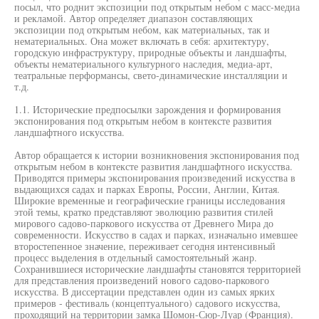
посыл, что роднит экспозиции под открытым небом с масс-медиа
и рекламой. Автор определяет диапазон составляющих
экспозиции под открытым небом, как материальных, так и
нематериальных. Она может включать в себя: архитектуру,
городскую инфраструктуру, природные объекты и ландшафты,
объекты нематериального культурного наследия, медиа-арт,
театральные перформансы, свето-динамические инсталляции и
т.д.
1.1. Исторические предпосылки зарождения и формирования
экспонирования под открытым небом в контексте развития
ландшафтного искусства.
Автор обращается к истории возникновения экспонирования под
открытым небом в контексте развития ландшафтного искусства.
Приводятся примеры экспонирования произведений искусства в
выдающихся садах и парках Европы, России, Англии, Китая.
Широкие временные и географические границы исследования
этой темы, кратко представляют эволюцию развития стилей
мирового садово-паркового искусства от Древнего Мира до
современности. Искусство в садах и парках, изначально имевшее
второстепенное значение, переживает сегодня интенсивный
процесс выделения в отдельный самостоятельный жанр.
Сохранившиеся исторические ландшафты становятся территорией
для представления произведений нового садово-паркового
искусства. В диссертации представлен один из самых ярких
примеров - фестиваль (концептуального) садового искусства,
проходящий на территории замка Шомон-Сюр-Луар (Франция).