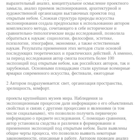
выразительный анализ, концептуальное осмысление проектного
замысла, анализ приемов экспонирования, архитектурной и
художественной организации выставочных проектов под
открытым небом. Сложная структура природы искусства
экспонирования создала предпосылки к использованию автором
комплексного метода, сочетающего в себе исторические и
сравнительно-типологические виды исследований, позволила
обратиться к наукам: социологии, философии, эстетике,
психологии, этнографии, экономике, а также естественным
наукам. Результаты применения этих методов стали основой
последующих теоретических и практических действий. А именно,
за период исследования автор смогла посетить более 100
экспозиций под открытым небом, как российских авторов, так и
зарубежных. Основными площадками стали крупные всемирные
ярмарки современного искусства, фестивали, ежегодные
2 Автором подразумевается: свет, организация пространства,
зрелищность, комфорт.
проекты крупнейших музеев мира. Наблюдения за
экспозиционным процессом дали информацию о его объективных
свойствах и связях с другими процессами и явлениями (в том
числе социальными), что позволило получить первичную
информацию о предмете исследования. С помощью сравнения,
автор установила сходства и различия в формировании и
применении экспозиций под открытым небом. Были выявлены
общие черты процесса, что позволило выявить некоторые
закономерности, описанные в работе. Автором проведен анализ