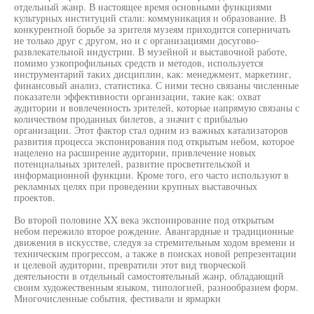
отдельный жанр. В настоящее время основными функциями
культурных институций стали: коммуникация и образование. В
конкурентной борьбе за зрителя музеям приходится соперничать
не только друг с другом, но и с организациями досугово-
развлекательной индустрии. В музейной и выставочной работе,
помимо узкопрофильных средств и методов, используется
инструментарий таких дисциплин, как: менеджмент, маркетинг,
финансовый анализ, статистика. С ними тесно связаны численные
показатели эффективности организации, такие как: охват
аудитории и вовлеченность зрителей, которые напрямую связаны с
количеством проданных билетов, а значит с прибылью
организации. Этот фактор стал одним из важных катализаторов
развития процесса экспонирования под открытым небом, которое
нацелено на расширение аудитории, привлечение новых
потенциальных зрителей, развитие просветительской и
информационной функции. Кроме того, его часто используют в
рекламных целях при проведении крупных выставочных
проектов.
Во второй половине XX века экспонирование под открытым
небом пережило второе рождение. Авангардные и традиционные
движения в искусстве, следуя за стремительным ходом времени и
техническим прогрессом, а также в поисках новой репрезентации
и целевой аудитории, превратили этот вид творческой
деятельности в отдельный самостоятельный жанр, обладающий
своим художественным языком, типологией, разнообразием форм.
Многочисленные события, фестивали и ярмарки