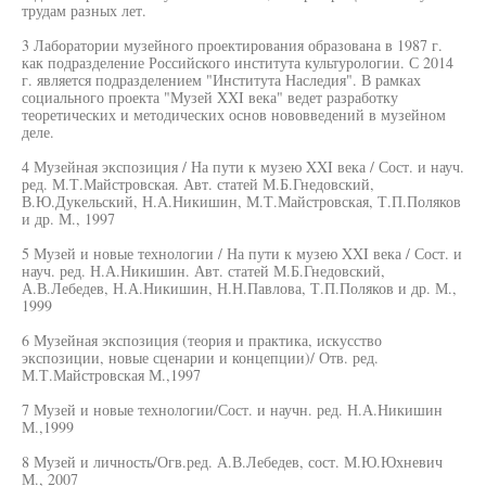
трудам разных лет.
3 Лаборатории музейного проектирования образована в 1987 г.
как подразделение Российского института культурологии. С 2014
г. является подразделением "Института Наследия". В рамках
социального проекта "Музей XXI века" ведет разработку
теоретических и методических основ нововведений в музейном
деле.
4 Музейная экспозиция / На пути к музею XXI века / Сост. и науч.
ред. М.Т.Майстровская. Авт. статей М.Б.Гнедовский,
В.Ю.Дукельский, Н.А.Никишин, М.Т.Майстровская, Т.П.Поляков
и др. М., 1997
5 Музей и новые технологии / На пути к музею XXI века / Сост. и
науч. ред. Н.А.Никишин. Авт. статей М.Б.Гнедовский,
А.В.Лебедев, Н.А.Никишин, Н.Н.Павлова, Т.П.Поляков и др. М.,
1999
6 Музейная экспозиция (теория и практика, искусство
экспозиции, новые сценарии и концепции)/ Отв. ред.
М.Т.Майстровская М.,1997
7 Музей и новые технологии/Сост. и научн. ред. Н.А.Никишин
М.,1999
8 Музей и личность/Огв.ред. А.В.Лебедев, сост. М.Ю.Юхневич
М., 2007