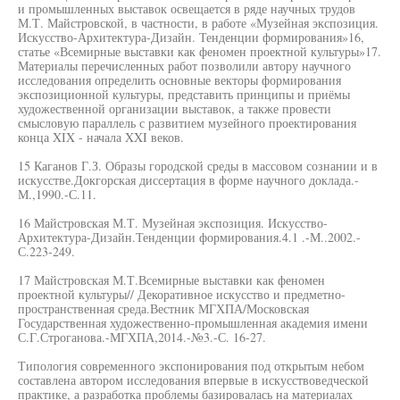
и промышленных выставок освещается в ряде научных трудов
М.Т. Майстровской, в частности, в работе «Музейная экспозиция.
Искусство-Архитектура-Дизайн. Тенденции формирования»16,
статье «Всемирные выставки как феномен проектной культуры»17.
Материалы перечисленных работ позволили автору научного
исследования определить основные векторы формирования
экспозиционной культуры, представить принципы и приёмы
художественной организации выставок, а также провести
смысловую параллель с развитием музейного проектирования
конца XIX - начала XXI веков.
15 Каганов Г.З. Образы городской среды в массовом сознании и в
искусстве.Докгорская диссертация в форме научного доклада.-
М.,1990.-С.11.
16 Майстровская М.Т. Музейная экспозиция. Искусство-
Архитектура-Дизайн.Тенденции формирования.4.1 .-М..2002.-
С.223-249.
17 Майстровская М.Т.Всемирные выставки как феномен
проектной культуры// Декоративное искусство и предметно-
пространственная среда.Вестник МГХПА/Московская
Государственная художественно-промышленная академия имени
С.Г.Строганова.-МГХПА,2014.-№3.-С. 16-27.
Типология современного экспонирования под открытым небом
составлена автором исследования впервые в искусствоведческой
практике, а разработка проблемы базировалась на материалах