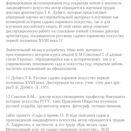
формирования экспонирования под открытым небом в контексте
ландшафтного искусства автор обращается к научным трудам
доктора архитектуры Т.Б. Дубяго, которые представляют
обширный научно-исследовательский материал в изучении как
всемирной истории садово-паркового искусства, так и для
изучения российского опыта. В этой связи автор отмечает
диссертационную работу на соискание ученой степени доктора
архитектуры, посвященную русскому садово-парковому искусству
первой половины XVIII века.11
Значительный вклад в разработку темы внёс материал
прослушанного автором курса лекций Б.М.Соколова12 «Садовые
стили Европы», обращающийся как к историческому, так и к
современному пониманию сада и искусства под открытым небом,
частично изложенный на официальном
11 Дубяго Т.Б. Русское садово-парковое искусство первой
половины XVIII века. Диссертация на соск. учен. степ.докт.арх-
ры/Т.Б. Дубяго.-Л.,1951.
12 Соколов Б.М. - доктор искусствоведения, профессор Факультета
истории искусства РГГУ, член Правления Общества изучения
русской усадьбы, организатор науки, фотограф, путешественник.
сайте проекта «Сады и время»13. В ходе описания садов и
произведений ландшафтного искусства автор обращается к трудам
Л. Харрисона, в частности, к его труду «Как читать сады.
Интенсивный курс по садово-парковому искусству», М.Н.