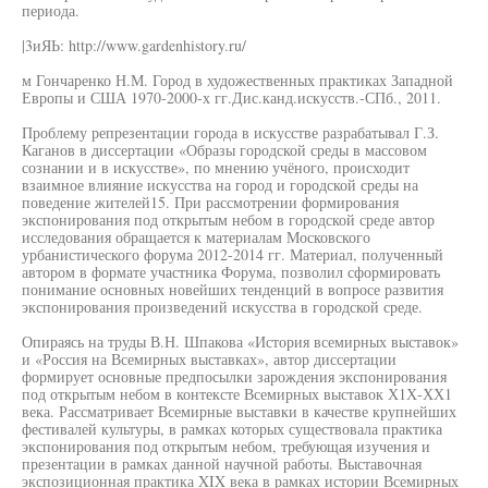
периода.
|3иЯЬ: http://www.gardenhistory.ru/
м Гончаренко Н.М. Город в художественных практиках Западной
Европы и США 1970-2000-х гг.Дис.канд.искусств.-СПб., 2011.
Проблему репрезентации города в искусстве разрабатывал Г.З.
Каганов в диссертации «Образы городской среды в массовом
сознании и в искусстве», по мнению учёного, происходит
взаимное влияние искусства на город и городской среды на
поведение жителей15. При рассмотрении формирования
экспонирования под открытым небом в городской среде автор
исследования обращается к материалам Московского
урбанистического форума 2012-2014 гг. Материал, полученный
автором в формате участника Форума, позволил сформировать
понимание основных новейших тенденций в вопросе развития
экспонирования произведений искусства в городской среде.
Опираясь на труды В.Н. Шпакова «История всемирных выставок»
и «Россия на Всемирных выставках», автор диссертации
формирует основные предпосылки зарождения экспонирования
под открытым небом в контексте Всемирных выставок Х1Х-ХХ1
века. Рассматривает Всемирные выставки в качестве крупнейших
фестивалей культуры, в рамках которых существовала практика
экспонирования под открытым небом, требующая изучения и
презентации в рамках данной научной работы. Выставочная
экспозиционная практика XIX века в рамках истории Всемирных