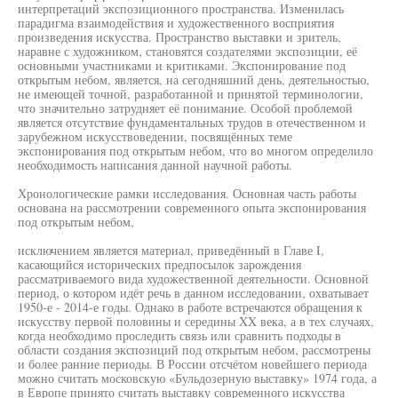
интерпретаций экспозиционного пространства. Изменилась
парадигма взаимодействия и художественного восприятия
произведения искусства. Пространство выставки и зритель,
наравне с художником, становятся создателями экспозиции, её
основными участниками и критиками. Экспонирование под
открытым небом, является, на сегодняшний день, деятельностью,
не имеющей точной, разработанной и принятой терминологии,
что значительно затрудняет её понимание. Особой проблемой
является отсутствие фундаментальных трудов в отечественном и
зарубежном искусствоведении, посвящённых теме
экспонирования под открытым небом, что во многом определило
необходимость написания данной научной работы.
Хронологические рамки исследования. Основная часть работы
основана на рассмотрении современного опыта экспонирования
под открытым небом,
исключением является материал, приведённый в Главе I,
касающийся исторических предпосылок зарождения
рассматриваемого вида художественной деятельности. Основной
период, о котором идёт речь в данном исследовании, охватывает
1950-е - 2014-е годы. Однако в работе встречаются обращения к
искусству первой половины и середины XX века, а в тех случаях,
когда необходимо проследить связь или сравнить подходы в
области создания экспозиций под открытым небом, рассмотрены
и более ранние периоды. В России отсчётом новейшего периода
можно считать московскую «Бульдозерную выставку» 1974 года, а
в Европе принято считать выставку современного искусства