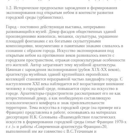
1.2. Исторические предпосылки зарождения и формирования
экспонирования под открытым небом в контексте развития
городской среды (урбанистики).
Город - постоянно действующая выставка, непрерывно
развивающийся музей. Декор фасадов общественных зданий
произведениями живописи, мозаики, скульптуры, украшение
площадей фонтанами с их богатыми скульптурными
композициями, монументами и памятными знаками сливалось в
сознании с образом города. Искусство экспонирования под
открытым небом на протяжении веков развивалось вместе с
городским пространством, отражая социокультурные особенности
его жителей. Автор затрагивает тему музейной архитектуры.
Начиная с зарождения экспонирования (рубеж Х1Х-ХХ веков),
архитектура музейных зданий крупнейших европейских
коллекций становится неразрывной частью ландшафта города. С
наступлением XXI века наблюдается всё возрастающее внимание
человеку в городской среде, повышается спрос на искусство в
городе. Архитекторы-градостроители рассматривают его не как
второстепенный декор, а как необходимую составляющую
психологического комфорта и знак привлекательности
территории. Тема искусства в городской среде (на примере юга
Франции) представлена в работе, основываясь на материалах
диссертации Н.К. Соловьева «Взаимодействие пластических
искусств в формировании городской среды (опыт Франции 1970-х
г.г.)» и работы «Современная архитектура Франции»20,
выполненной им же совместно с В.С.Турчиным и