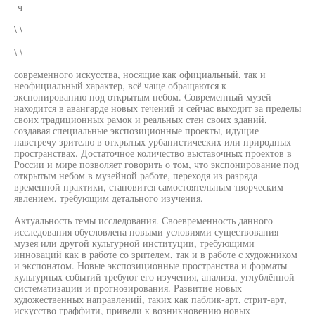
-ч
\ \
\ \
современного искусства, носящие как официальный, так и
неофициальный характер, всё чаще обращаются к
экспонированию под открытым небом. Современный музей
находится в авангарде новых течений и сейчас выходит за пределы
своих традиционных рамок и реальных стен своих зданий,
создавая специальные экспозиционные проекты, идущие
навстречу зрителю в открытых урбанистических или природных
пространствах. Достаточное количество выставочных проектов в
России и мире позволяет говорить о том, что экспонирование под
открытым небом в музейной работе, переходя из разряда
временной практики, становится самостоятельным творческим
явлением, требующим детального изучения.
Актуальность темы исследования. Своевременность данного
исследования обусловлена новыми условиями существования
музея или другой культурной институции, требующими
инноваций как в работе со зрителем, так и в работе с художником
и экспонатом. Новые экспозиционные пространства и форматы
культурных событий требуют его изучения, анализа, углублённой
систематизации и прогнозирования. Развитие новых
художественных направлений, таких как паблик-арт, стрит-арт,
искусство граффити, привели к возникновению новых