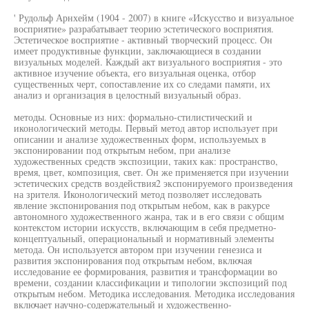
' Рудольф Арнхейм (1904 - 2007) в книге «Искусство и визуальное
восприятие» разрабатывает теорию эстетического восприятия.
Эстетическое восприятие - активный творческий процесс. Он
имеет продуктивные функции, заключающиеся в создании
визуальных моделей. Каждый акт визуального восприятия - это
активное изучение объекта, его визуальная оценка, отбор
существенных черт, сопоставление их со следами памяти, их
анализ и организация в целостный визуальный образ.
методы. Основные из них: формально-стилистический и
иконологический методы. Первый метод автор использует при
описании и анализе художественных форм, используемых в
экспонировании под открытым небом, при анализе
художественных средств экспозиции, таких как: пространство,
время, цвет, композиция, свет. Он же применяется при изучении
эстетических средств воздействия2 экспонируемого произведения
на зрителя. Иконологический метод позволяет исследовать
явление экспонирования под открытым небом, как в ракурсе
автономного художественного жанра, так и в его связи с общим
контекстом истории искусств, включающим в себя предметно-
концептуальный, операциональный и нормативный элементы
метода. Он используется автором при изучении генезиса и
развития экспонирования под открытым небом, включая
исследование ее формирования, развития и трансформации во
времени, создании классификации и типологии экспозиций под
открытым небом. Методика исследования. Методика исследования
включает научно-содержательный и художественно-