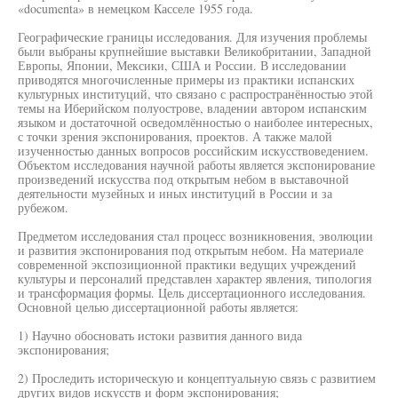
«documenta» в немецком Касселе 1955 года.
Географические границы исследования. Для изучения проблемы
были выбраны крупнейшие выставки Великобритании, Западной
Европы, Японии, Мексики, США и России. В исследовании
приводятся многочисленные примеры из практики испанских
культурных институций, что связано с распространённостью этой
темы на Иберийском полуострове, владении автором испанским
языком и достаточной осведомлённостью о наиболее интересных,
с точки зрения экспонирования, проектов. А также малой
изученностью данных вопросов российским искусствоведением.
Объектом исследования научной работы является экспонирование
произведений искусства под открытым небом в выставочной
деятельности музейных и иных институций в России и за
рубежом.
Предметом исследования стал процесс возникновения, эволюции
и развития экспонирования под открытым небом. На материале
современной экспозиционной практики ведущих учреждений
культуры и персоналий представлен характер явления, типология
и трансформация формы. Цель диссертационного исследования.
Основной целью диссертационной работы является:
1) Научно обосновать истоки развития данного вида
экспонирования;
2) Проследить историческую и концептуальную связь с развитием
других видов искусств и форм экспонирования;