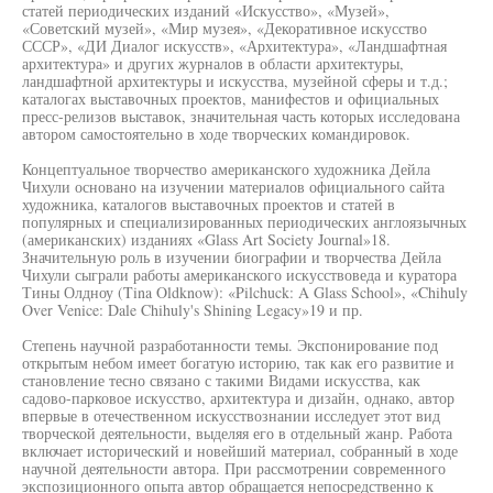
статей периодических изданий «Искусство», «Музей»,
«Советский музей», «Мир музея», «Декоративное искусство
СССР», «ДИ Диалог искусств», «Архитектура», «Ландшафтная
архитектура» и других журналов в области архитектуры,
ландшафтной архитектуры и искусства, музейной сферы и т.д.;
каталогах выставочных проектов, манифестов и официальных
пресс-релизов выставок, значительная часть которых исследована
автором самостоятельно в ходе творческих командировок.
Концептуальное творчество американского художника Дейла
Чихули основано на изучении материалов официального сайта
художника, каталогов выставочных проектов и статей в
популярных и специализированных периодических англоязычных
(американских) изданиях «Glass Art Society Journal»18.
Значительную роль в изучении биографии и творчества Дейла
Чихули сыграли работы американского искусствоведа и куратора
Тины Олдноу (Tina Oldknow): «Pilchuck: A Glass School», «Chihuly
Over Venice: Dale Chihuly's Shining Legacy»19 и пр.
Степень научной разработанности темы. Экспонирование под
открытым небом имеет богатую историю, так как его развитие и
становление тесно связано с такими Видами искусства, как
садово-парковое искусство, архитектура и дизайн, однако, автор
впервые в отечественном искусствознании исследует этот вид
творческой деятельности, выделяя его в отдельный жанр. Работа
включает исторический и новейший материал, собранный в ходе
научной деятельности автора. При рассмотрении современного
экспозиционного опыта автор обращается непосредственно к