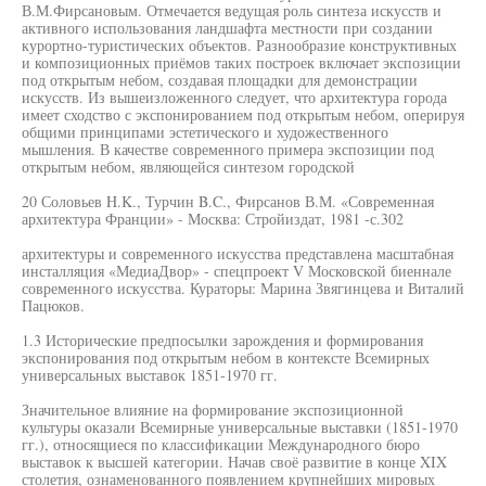
В.М.Фирсановым. Отмечается ведущая роль синтеза искусств и
активного использования ландшафта местности при создании
курортно-туристических объектов. Разнообразие конструктивных
и композиционных приёмов таких построек включает экспозиции
под открытым небом, создавая площадки для демонстрации
искусств. Из вышеизложенного следует, что архитектура города
имеет сходство с экспонированием под открытым небом, оперируя
общими принципами эстетического и художественного
мышления. В качестве современного примера экспозиции под
открытым небом, являющейся синтезом городской
20 Соловьев H.K., Турчин B.C., Фирсанов В.М. «Современная
архитектура Франции» - Москва: Стройиздат, 1981 -с.302
архитектуры и современного искусства представлена масштабная
инсталляция «МедиаДвор» - спецпроект V Московской биеннале
современного искусства. Кураторы: Марина Звягинцева и Виталий
Пацюков.
1.3 Исторические предпосылки зарождения и формирования
экспонирования под открытым небом в контексте Всемирных
универсальных выставок 1851-1970 гг.
Значительное влияние на формирование экспозиционной
культуры оказали Всемирные универсальные выставки (1851-1970
гг.), относящиеся по классификации Международного бюро
выставок к высшей категории. Начав своё развитие в конце XIX
столетия, ознаменованного появлением крупнейших мировых