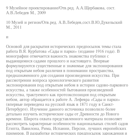
9 Музейное проектирование/Отв.ред. А.А.Щербакова, сост.
А.В.Лебедев М., 2009
10 Музей и регион/Отв.ред. А.В.Лебедев,сост.В.Ю.Дукельский
М., 2011
и
Основой для раскрытия исторических предпосылок темы стала
работа В.Я. Курбатова «Сады и парки» (издание 1916 года). В
монографии отмечается важность знакомства публики с
выдающимися садами прошлого и настоящего. Впервые
формулируются существенные и значимые для экспонирования
под открытым небом различия в понимании пространства,
предназначенного для создания произведения искусства. При
рассмотрении вопроса хронологического развития
экспонирования под открытым небом в истории садово-паркового
искусства, а также особенностей бытования произведений
искусства, трактуемого как протоэкспозиция под открытым
небом, автор обращается к работе А. Лефевра «Сады и парки»
(впервые переведена на русский язык в 1871 году в Санкт-
Петербурге). Изучение данного источника позволило более
детально изучить исторические сады от Древности до Нового
времени. Широта охвата представленного материала позволяет
рассмотреть характерные особенности национальных стилей садов
Египта, Вавилона, Рима, Испании, Персии, лучших европейских
примеров. В разработке исторических предпосылок зарождения и