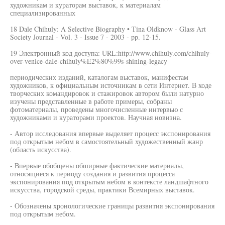
художникам и кураторам выставок, к материалам
специализированных
18 Dale Chihuly: A Selective Biography • Tina Oldknow - Glass Art
Society Journal - Vol. 3 - Issue 7 - 2003 - pp. 12-15.
19 Электронный код доступа: URL:http://www.chihuly.com/chihuly-
over-venice-daIe-chihuly%E2%80%99s-shining-legacy
периодических изданий, каталогам выставок, манифестам
художников, к официальным источникам в сети Интернет. В ходе
творческих командировок и стажировок автором были натурно
изучены представленные в работе примеры, собраны
фотоматериалы, проведены многочисленные интервью с
художниками и кураторами проектов. Научная новизна.
- Автор исследования впервые выделяет процесс экспонирования
под открытым небом в самостоятельный художественный жанр
(область искусства).
- Впервые обобщены обширные фактические материалы,
относящиеся к периоду создания и развития процесса
экспонирования под открытым небом в контексте ландшафтного
искусства, городской среды, практики Всемирных выставок.
- Обозначены хронологические границы развития экспонирования
под открытым небом.