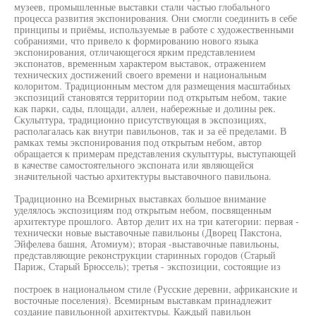
музеев, промышленные выставки стали частью глобального
процесса развития экспонирования. Они смогли соединить в себе
принципы и приёмы, используемые в работе с художественными
собраниями, что привело к формированию нового языка
экспонирования, отличающегося ярким представлением
экспонатов, временным характером выставок, отражением
технических достижений своего времени и национальным
колоритом. Традиционным местом для размещения масштабных
экспозиций становятся территории под открытым небом, такие
как парки, сады, площади, аллеи, набережные и долины рек.
Скульптура, традиционно присутствующая в экспозициях,
располагалась как внутри павильонов, так и за её пределами. В
рамках темы экспонирования под открытым небом, автор
обращается к примерам представления скульптуры, выступающей
в качестве самостоятельного экспоната или являющейся
значительной частью архитектуры выставочного павильона.
Традиционно на Всемирных выставках большое внимание
уделялось экспозициям под открытым небом, посвященным
архитектуре прошлого. Автор делит их на три категории: первая -
технически новые выставочные павильоны (Дворец Пакстона,
Эйфелева башня, Атомиум); вторая -выставочные павильоны,
представляющие реконструкции старинных городов (Старый
Париж, Старый Брюссель); третья - экспозиции, состоящие из
построек в национальном стиле (Русские деревни, африканские и
восточные поселения). Всемирным выставкам принадлежит
создание павильонной архитектуры. Каждый павильон