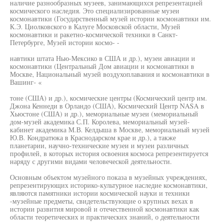
наличие разнообразных музеев, занимающихся репрезентацией
космического наследия. Это специализированные музеи
космонавтики (Государственный музей истории космонавтики им.
К.Э. Циолковского в Калуге Московской области, Музей
космонавтики и ракетно-космической техники в Санкт-
Петербурге, Музей истории космо- -
навтики штата Нью-Мексико в США и др.), музеи авиации и
космонавтики (Центральный Дом авиации и космонавтики в
Москве, Национальный музей воздухоплавания и космонавтики в
Вашинг- «
тоне (США) и др.), космические центры (Космический центр им.
Джона Кеннеди в Орландо (США), Космический Центр NASA в
Хьюстоне (США) и др.), мемориальные музеи (мемориальный
дом-музей академика С.П. Королева, мемориальный музей-
кабинет академика М.В. Келдыша в Москве, мемориальный музей
Ю.В. Кондратюка в Краснодарском крае и др.), а также
планетарии, научно-технические музеи и музеи различных
профилей, в которых история освоения космоса репрезентируется
наряду с другими видами человеческой деятельности.
Основным объектом музейного показа в музейных учреждениях,
репрезентирующих историко-культурное наследие космонавтики,
являются памятники истории космической науки и техники
-музейные предметы, свидетельствующие о крупных вехах в
истории развития мировой и отечественной космонавтики как
области теоретических и практических знаний, о деятельности