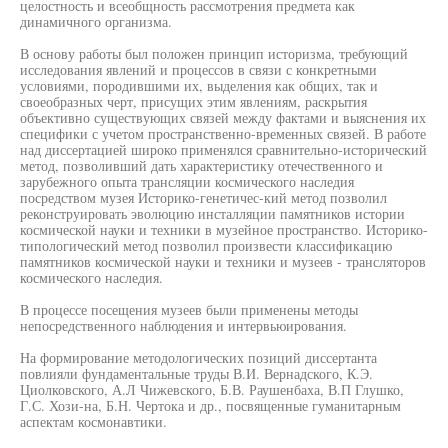
целостность и всеобщность рассмотрения предмета как
динамичного организма.
В основу работы был положен принцип историзма, требующий
исследования явлений и процессов в связи с конкретными
условиями, породившими их, выделения как общих, так и
своеобразных черт, присущих этим явлениям, раскрытия
объективно существующих связей между фактами и выяснения их
специфики с учетом пространственно-временных связей. В работе
над диссертацией широко применялся сравнительно-исторический
метод, позволивший дать характеристику отечественного и
зарубежного опыта трансляции космического наследия
посредством музея Историко-генетичес-кий метод позволил
реконструировать эволюцию инсталляции памятников истории
космической науки и техники в музейное пространство. Историко-
типологический метод позволил произвести классификацию
памятников космической науки и техники и музеев - трансляторов
космического наследия.
В процессе посещения музеев были применены методы
непосредственного наблюдения и интервьюирования.
На формирование методологических позиций диссертанта
повлияли фундаментальные труды В.И. Вернадского, К.Э.
Циолковского, А.Л Чижевского, Б.В. Раушенбаха, В.П Глушко,
Г.С. Хози-на, Б.Н. Чертока и др., посвященные гуманитарным
аспектам космонавтики.