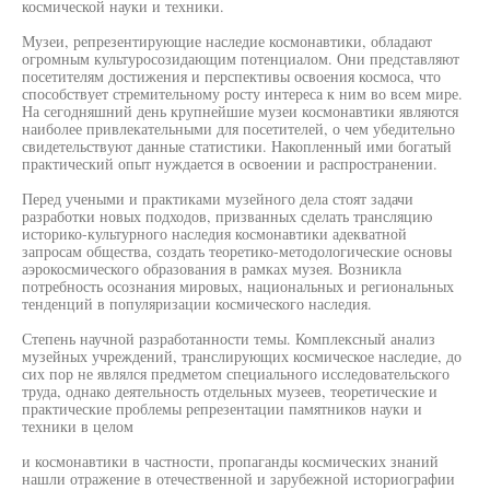
космической науки и техники.
Музеи, репрезентирующие наследие космонавтики, обладают
огромным культуросозидающим потенциалом. Они представляют
посетителям достижения и перспективы освоения космоса, что
способствует стремительному росту интереса к ним во всем мире.
На сегодняшний день крупнейшие музеи космонавтики являются
наиболее привлекательными для посетителей, о чем убедительно
свидетельствуют данные статистики. Накопленный ими богатый
практический опыт нуждается в освоении и распространении.
Перед учеными и практиками музейного дела стоят задачи
разработки новых подходов, призванных сделать трансляцию
историко-культурного наследия космонавтики адекватной
запросам общества, создать теоретико-методологические основы
аэрокосмического образования в рамках музея. Возникла
потребность осознания мировых, национальных и региональных
тенденций в популяризации космического наследия.
Степень научной разработанности темы. Комплексный анализ
музейных учреждений, транслирующих космическое наследие, до
сих пор не являлся предметом специального исследовательского
труда, однако деятельность отдельных музеев, теоретические и
практические проблемы репрезентации памятников науки и
техники в целом
и космонавтики в частности, пропаганды космических знаний
нашли отражение в отечественной и зарубежной историографии