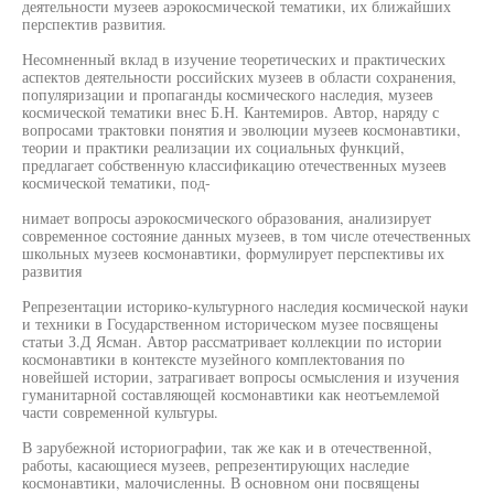
деятельности музеев аэрокосмической тематики, их ближайших
перспектив развития.
Несомненный вклад в изучение теоретических и практических
аспектов деятельности российских музеев в области сохранения,
популяризации и пропаганды космического наследия, музеев
космической тематики внес Б.Н. Кантемиров. Автор, наряду с
вопросами трактовки понятия и эволюции музеев космонавтики,
теории и практики реализации их социальных функций,
предлагает собственную классификацию отечественных музеев
космической тематики, под-
нимает вопросы аэрокосмического образования, анализирует
современное состояние данных музеев, в том числе отечественных
школьных музеев космонавтики, формулирует перспективы их
развития
Репрезентации историко-культурного наследия космической науки
и техники в Государственном историческом музее посвящены
статьи З.Д Ясман. Автор рассматривает коллекции по истории
космонавтики в контексте музейного комплектования по
новейшей истории, затрагивает вопросы осмысления и изучения
гуманитарной составляющей космонавтики как неотъемлемой
части современной культуры.
В зарубежной историографии, так же как и в отечественной,
работы, касающиеся музеев, репрезентирующих наследие
космонавтики, малочисленны. В основном они посвящены