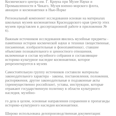
Космического центра им. Г. Кроуна при Музее Науки и
Промышленности в Чикаго, Музея военно-морского флота,
авиации и космонавтики в Нью-Йорке
Региональный компонент исследования основан на материалах
школьных музеев космонавтики Краснодарского края (реестр этих
музеев представлен в диссертационной работе в приложении №
6).
Важным источником исследования явились музейные предметы -
памятники истории космической науки и техники (вещественные,
письменные, изобразительные и фонопамятники), ставшие
объектами познавательного и ценностного отношения,
включенные в состав музейного собрания и составляющие
историко-культурное наследие космонавтики, которое
репрезентируется в музеях
Самостоятельную группу источников составили материалы
законодательного характера - законы, постановления, положения,
распоряжения, другие законодательные и подзаконные акты
(преимущественно российские), уставы, инструкции, которые
отражают государственную политику в области культурного
наследия, музейно-
го дела в целом, основные направления сохранения и пропаганды
историко-культурного наследия космонавтики.
Широко использована делопроизводственная документация: