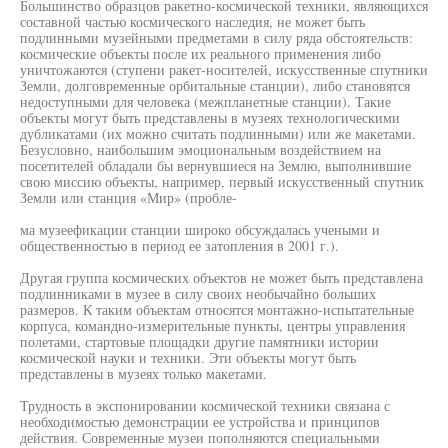
Большинство образцов ракетно-космической техники, являющихся
составной частью космического наследия, не может быть
подлинными музейными предметами в силу ряда обстоятельств:
космические объекты после их реального применения либо
уничтожаются (ступени ракет-носителей, искусственные спутники
Земли, долговременные орбитальные станции), либо становятся
недоступными для человека (межпланетные станции). Такие
объекты могут быть представлены в музеях технологическими
дубликатами (их можно считать подлинными) или же макетами.
Безусловно, наибольшим эмоциональным воздействием на
посетителей обладали бы вернувшиеся на Землю, выполнившие
свою миссию объекты, например, первый искусственный спутник
Земли или станция «Мир» (пробле-
ма музеефикации станции широко обсуждалась учеными и
общественностью в период ее затопления в 2001 г.).
Другая группа космических объектов не может быть представлена
подлинниками в музее в силу своих необычайно больших
размеров. К таким объектам относятся монтажно-испытательные
корпуса, командно-измерительные пункты, центры управления
полетами, стартовые площадки другие памятники истории
космической науки и техники. Эти объекты могут быть
представлены в музеях только макетами.
Трудность в экспонировании космической техники связана с
необходимостью демонстрации ее устройства и принципов
действия. Современные музеи пополняются специальными