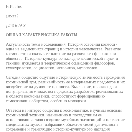
В.И. Лях
¿и>вв?
¿24$ 6-/9 У
ОБЩАЯ ХАРАКТЕРИСТИКА РАБОТЫ
Актуальность темы исследования. История освоения космоса -
одна из выдающихся страниц в истории человечества. Развитие
космонавтики оказывает влияние на различные сферы жизни
общества. Историко-культурное наследие космической науки и
техники нуждается в теоретическом осмыслении философов,
культурологов, социологов, историков, музееведов.
Сегодня общество ощутило историческую значимость зарождения
космической эры, реликвийность ее материальных предметов и их
воздействие на духовные ценности. Выявление, пропаганда и
популяризация множества передовых разработок, реализованных
в области космонавтики, способствуют формированию
самосознания общества, особенно молодежи.
Ответом на интерес общества к космонавтике, научным основам
космической техники, назначению и последствиям ее
использования стало создание музейных экспозиций и появление
специальных музеев, избравших объектом своей деятельности
сохранение и трансляцию историко-культурного наследия