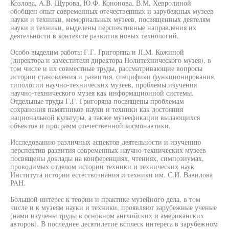
Козлова, A.B. Щурова, Ю.Ф. Кононова, В.М. Хевролиной
обобщен опыт современных отечественных и зарубежных музеев
науки и техники, мемориальных музеев, посвященных деятелям
науки и техники, выделены перспективные направления их
деятельности в контексте развития новых технологий.
Особо выделим работы Г.Г. Григоряна и JI.M. Кожиной
(директора и заместителя директора Политехнического музея), в
том числе и их совместные труды, рассматривающие вопросы
истории становления и развития, специфики функционирования,
типологии научно-технических музеев, проблемы изучения
научно-технического музея как информационной системы.
Отдельные труды Г.Г. Григоряна посвящены проблемам
сохранения памятников науки и техники как достояния
национальной культуры, а также музеефикации выдающихся
объектов и программ отечественной космонавтики.
Исследованию различных аспектов деятельности и изучению
перспектив развития современных научно-технических музеев
посвящены доклады на конференциях, чтениях, симпозиумах,
проводимых отделом истории техники и технических наук
Института истории естествознания и техники им. С.И. Вавилова
РАН.
Большой интерес к теории и практике музейного дела, в том
числе и к музеям науки и техники, проявляют зарубежные ученые
(нами изучены труды в основном английских и американских
авторов). В последнее десятилетие всплеск интереса в зарубежном