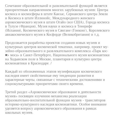
Сочетание образовательной и развлекательной функций является
приоритетным направлением многих зарубежных музеев: Центра
космоса и космосферы в штате Канзас, Сернанского центра Земли
и Космоса в штате Иллинойс, Международного женского
аэрокосмического музея в штате Огайо (все США), Города космоса
в Тулузе (Франция), Музея науки и космоса в Тенерифе
(Испания), Космического музея в Сянгане (Гонконг), Королевского
авиакосмического музея в Косфорде (Великобритания) и т.д.
Продолжается разработка проектов создания новых музеев и
культурных центров космической тематики, например, проект му-
зейно-образовательного и развлекательного комплекса «Парк кос-
■> моса» в Санкт-Петербурге, Национального музея космонавтики
на Ходынском поле в Москве, планетария и культурно центра
космонавтики в Краснодаре. /
Каждый из обозначенных этапов музеефикации космического
наследия имеет свойственные ему тенденции развития и
характерные черты, связанные с техническими достижениями и
социокультурными приоритетами своего времени.
Третий раздел «Аэрокосмическое образование в деятельности
музеев» посвящен изучению механизма реализации
образовательно-воспитательной функции музеев - трансляторов
историко-культурного наследия космонавтики. Особое внимание
уделяется вопросу аэрокосмического образования в рамках
школьных музеев.