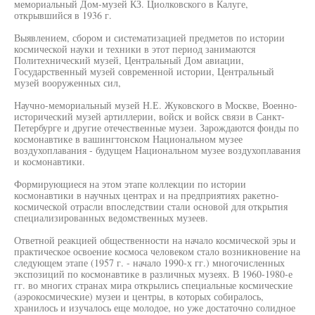
мемориальный Дом-музей КЗ. Циолковского в Калуге,
открывшийся в 1936 г.
Выявлением, сбором и систематизацией предметов по истории
космической науки и техники в этот период занимаются
Политехнический музей, Центральный Дом авиации,
Государственный музей современной истории, Центральный
музей вооруженных сил,
Научно-мемориальный музей Н.Е. Жуковского в Москве, Военно-
исторический музей артиллерии, войск и войск связи в Санкт-
Петербурге и другие отечественные музеи. Зарождаются фонды по
космонавтике в вашингтонском Национальном музее
воздухоплавания - будущем Национальном музее воздухоплавания
и космонавтики.
Формирующиеся на этом этапе коллекции по истории
космонавтики в научных центрах и на предприятиях ракетно-
космической отрасли впоследствии стали основой для открытия
специализированных ведомственных музеев.
Ответной реакцией общественности на начало космической эры и
практическое освоение космоса человеком стало возникновение на
следующем этапе (1957 г. - начало 1990-х гг.) многочисленных
экспозиций по космонавтике в различных музеях. В 1960-1980-е
гг. во многих странах мира открылись специальные космические
(аэрокосмические) музеи и центры, в которых собиралось,
хранилось и изучалось еще молодое, но уже достаточно солидное