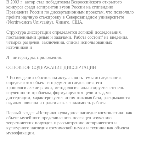
В 2003 г. автор стал победителем Всероссийского открытого
конкурса среди аспирантов вузов России на стипендию
Президента России по диссертационным проектам, что позволило
пройти научную стажировку в Северозападном университете
(Northwestern University), Чикаго, США.
Структура диссертации определяется логикой исследования,
поставленными целью и задачами. Работа состоит' из введения,
четырех разделов, заключения, списка использованных
источников и
Л ' литературы, приложения.
ОСНОВНОЕ СОДЕРЖАНИЕ ДИССЕРТАЦИИ
* Во введении обоснована актуальность темы исследования,
определяются объект и предмет исследования, его
хронологические рамки, методология, анализируется степень
изученности проблемы, формулируются цели и задачи
диссертации, характеризуется источ-никовая база, раскрываются
научная новизна и практическая значимость работы.
Первый раздел «Историко-культурное наследие космонавтики как
объект музейного представления» посвящен изучению
теоретических подходов к рассмотрению исторического и
культурного наследия космической науки и техники как объекта
музеефикации.