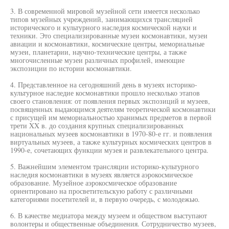
3. В современной мировой музейной сети имеется несколько
типов музейных учреждений, занимающихся трансляцией
исторического и культурного наследия космической науки и
техники. Это специализированные музеи космонавтики, музеи
авиации и космонавтики, космические центры, мемориальные
музеи, планетарии, научно-технические центры, а также
многочисленные музеи различных профилей, имеющие
экспозиции по истории космонавтики.
4. Представленное на сегодняшний день в музеях историко-
культурное наследие космонавтики прошло несколько этапов
своего становления: от появления первых экспозиций и музеев,
посвященных выдающимся деятелям теоретической космонавтики
с присущей им мемориальностью хранимых предметов в первой
трети XX в. до создания крупных специализированных
национальных музеев космонавтики в 1970-80-е гг. и появления
виртуальных музеев, а также культурных космических центров в
1990-е, сочетающих функции музея и развлекательного центра.
5. Важнейшим элементом трансляции историко-культурного
наследия космонавтики в музеях является аэрокосмическое
образование. Музейное аэрокосмическое образование
ориентировано на просветительскую работу с различными
категориями посетителей и, в первую очередь, с молодежью.
6. В качестве медиатора между музеем и обществом выступают
волонтеры и общественные объединения. Сотрудничество музеев,