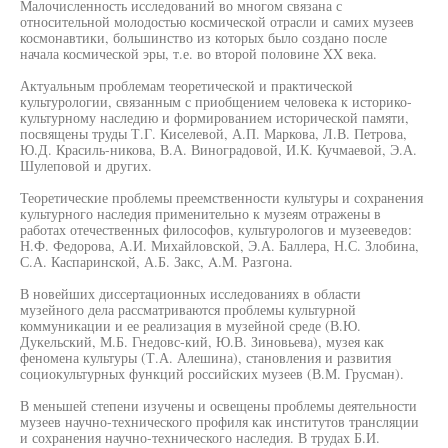
Малочисленность исследований во многом связана с
относительной молодостью космической отрасли и самих музеев
космонавтики, большинство из которых было создано после
начала космической эры, т.е. во второй половине XX века.
Актуальным проблемам теоретической и практической
культурологии, связанным с приобщением человека к историко-
культурному наследию и формированием исторической памяти,
посвящены труды Т.Г. Киселевой, А.П. Маркова, Л.В. Петрова,
Ю.Д. Красиль-никова, В.А. Виноградовой, И.К. Кучмаевой, Э.А.
Шулеповой и других.
Теоретические проблемы преемственности культуры и сохранения
культурного наследия применительно к музеям отражены в
работах отечественных философов, культурологов и музееведов:
Н.Ф. Федорова, А.И. Михайловской, Э.А. Баллера, Н.С. Злобина,
С.А. Каспаринской, А.Б. Закс, A.M. Разгона.
В новейших диссертационных исследованиях в области
музейного дела рассматриваются проблемы культурной
коммуникации и ее реализация в музейной среде (В.Ю.
Дукельский, М.Б. Гнедовс-кий, Ю.В. Зиновьева), музея как
феномена культуры (Т.А. Алешина), становления и развития
социокультурных функций российских музеев (В.М. Грусман).
В меньшей степени изучены и освещены проблемы деятельности
музеев научно-технического профиля как институтов трансляции
и сохранения научно-технического наследия. В трудах Б.И.