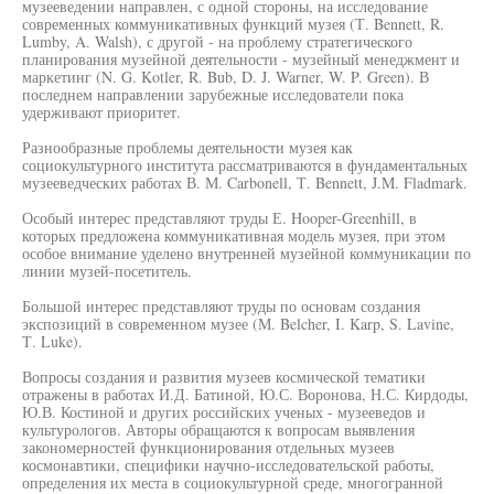
музееведении направлен, с одной стороны, на исследование
современных коммуникативных функций музея (Т. Bennett, R.
Lumby, A. Walsh), с другой - на проблему стратегического
планирования музейной деятельности - музейный менеджмент и
маркетинг (N. G. Kotler, R. Bub, D. J. Warner, W. P. Green). В
последнем направлении зарубежные исследователи пока
удерживают приоритет.
Разнообразные проблемы деятельности музея как
социокультурного института рассматриваются в фундаментальных
музееведческих работах В. М. Carbonell, Т. Bennett, J.M. Fladmark.
Особый интерес представляют труды Е. Hooper-Greenhill, в
которых предложена коммуникативная модель музея, при этом
особое внимание уделено внутренней музейной коммуникации по
линии музей-посетитель.
Большой интерес представляют труды по основам создания
экспозиций в современном музее (М. Belcher, I. Karp, S. Lavine,
Т. Luke).
Вопросы создания и развития музеев космической тематики
отражены в работах И.Д. Батиной, Ю.С. Воронова, Н.С. Кирдоды,
Ю.В. Костиной и других российских ученых - музееведов и
культурологов. Авторы обращаются к вопросам выявления
закономерностей функционирования отдельных музеев
космонавтики, специфики научно-исследовательской работы,
определения их места в социокультурной среде, многогранной