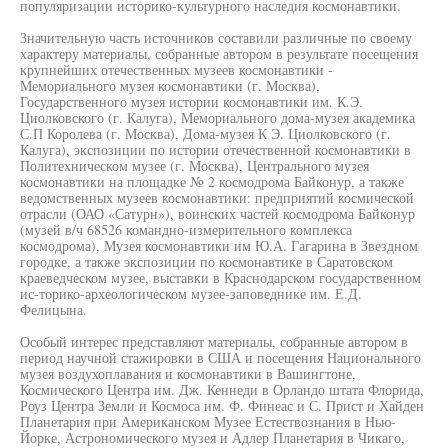
популяризации историко-культурного наследия космонавтики.
Значительную часть источников составили различные по своему
характеру материалы, собранные автором в результате посещения
крупнейших отечественных музеев космонавтики -
Мемориального музея космонавтики (г. Москва),
Государственного музея истории космонавтики им. К.Э.
Циолковского (г. Калуга), Мемориального дома-музея академика
С.П Королева (г. Москва), Дома-музея К Э. Циолковского (г.
Калуга), экспозиции по истории отечественной космонавтики в
Политехническом музее (г. Москва), Центрального музея
космонавтики на площадке № 2 космодрома Байконур, а также
ведомственных музеев космонавтики: предприятий космической
отрасли (ОАО «Сатурн»), воинских частей космодрома Байконур
(музей в/ч 68526 командно-измерительного комплекса
космодрома), Музея космонавтики им Ю.А. Гагарина в Звездном
городке, а также экспозиции по космонавтике в Саратовском
краеведческом музее, выставки в Краснодарском государственном
ис-торико-археологическом музее-заповеднике им. Е.Д.
Фелицына.
Особый интерес представляют материалы, собранные автором в
период научной стажировки в США и посещения Национального
музея воздухоплавания и космонавтики в Вашингтоне,
Космического Центра им. Дж. Кеннеди в Орландо штата Флорида,
Роуз Центра Земли и Космоса им. Ф. Финеас и С. Прист и Хайден
Планетария при Американском Музее Естествознания в Нью-
Йорке, Астрономического музея и Адлер Планетария в Чикаго,