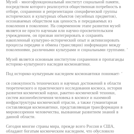
Музей - многофункциональный институт социальной памяти,
посредством которого реализуется общественная потребность в
отборе, сохранении и репрезентации специфической группы
исторических и культурных объектов (музейных предметов),
осознаваемых обществом как ценность и передаваемых из
поколения в поколение. На современном этапе развития музей
является не просто научным или научно-просветительским
учреждением, он призван интегрировать и сохранять
накопленный культурно-исторический опыт и активизировать
процессы передачи и обмена (трансляции) информации между
поколениями, различными культурами и социальными группами. '
Музей является основным институтом сохранения и пропаганды
историко-культурного наследия космонавтики.
Под историко-культурным наследием космонавтики понимает- '
ся совокупность технических и научных достижений в области
теоретического и практического исследования космоса, история
развития космической науки, ракетно-космической техники,
систем жизнеобеспечения человека в космосе и наземной
инфраструктуры космической отрасли, а также гуманитарная
составляющая космонавтики, представляющая трансформации в
мировоззрении человечества, вызванные развитием знаний в
данной области.
Сегодня многие страны мира, прежде всего Россия и США,
обладают богатым космическим наследием, что обусловило