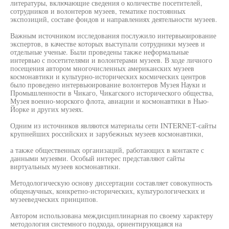
литературы, включающие сведения о количестве посетителей,
сотрудников и волонтеров музеев, тематике постоянных
экспозиций, составе фондов и направлениях деятельности музеев.
Важным источником исследования послужило интервьюирование
экспертов, в качестве которых выступали сотрудники музеев и
отдельные ученые. Были проведены также неформальные
интервью с посетителями и волонтерами музеев. В ходе личного
посещения автором многочисленных американских музеев
космонавтики и культурно-исторических космических центров
было проведено интервьюирование волонтеров Музея Науки и
Промышленности в Чикаго, Чикагского исторического общества,
Музея военно-морского флота, авиации и космонавтики в Нью-
Йорке и других музеях.
Одним из источников являются материалы сети INTERNET-сайты
крупнейших российских и зарубежных музеев космонавтики,
а также общественных организаций, работающих в контакте с
данными музеями. Особый интерес представляют сайты
виртуальных музеев космонавтики.
Методологическую основу диссертации составляет совокупность
общенаучных, конкретно-исторических, культурологических и
музееведческих принципов.
Автором использована междисциплинарная по своему характеру
методология системного подхода, ориентирующаяся на