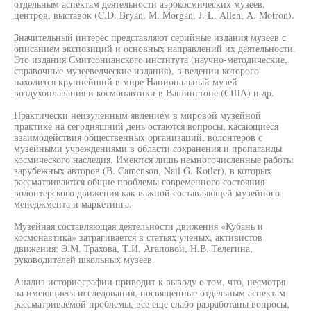
отдельным аспектам деятельности аэрокосмических музеев,
центров, выставок (C.D. Bryan, М. Morgan, J. L. Allen, A. Motron).
Значительный интерес представляют серийные издания музеев с
описанием экспозиций и основных направлений их деятельности.
Это издания Смитсонианского института (научно-методические,
справочные музееведческие издания), в ведении которого
находится крупнейший в мире Национальный музей
воздухоплавания и космонавтики в Вашингтоне (США) и др.
Практически неизученным явлением в мировой музейной
практике на сегодняшний день остаются вопросы, касающиеся
взаимодействия общественных организаций, волонтеров с
музейными учреждениями в области сохранения и пропаганды
космического наследия. Имеются лишь немногочисленные работы
зарубежных авторов (В. Camenson, Nail G. Kotler), в которых
рассматриваются общие проблемы современного состояния
волонтерского движения как важной составляющей музейного
менеджмента и маркетинга.
Музейная составляющая деятельности движения «Кубань и
космонавтика» затрагивается в статьях ученых, активистов
движения: Э.М. Трахова, Т.И. Агаповой, Н.В. Телегина,
руководителей школьных музеев.
Анализ историографии приводит к выводу о том, что, несмотря
на имеющиеся исследования, посвященные отдельным аспектам
рассматриваемой проблемы, все еще слабо разработаны вопросы,