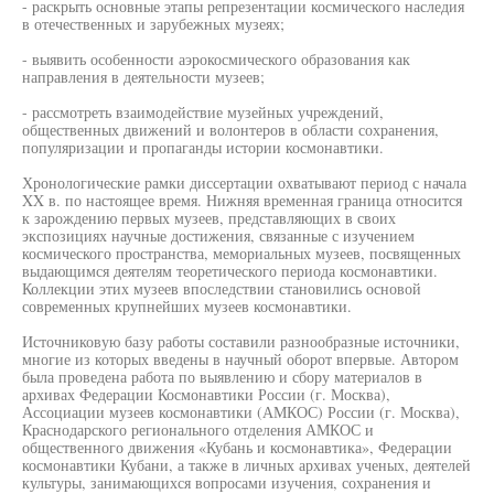
- раскрыть основные этапы репрезентации космического наследия
в отечественных и зарубежных музеях;
- выявить особенности аэрокосмического образования как
направления в деятельности музеев;
- рассмотреть взаимодействие музейных учреждений,
общественных движений и волонтеров в области сохранения,
популяризации и пропаганды истории космонавтики.
Хронологические рамки диссертации охватывают период с начала
XX в. по настоящее время. Нижняя временная граница относится
к зарождению первых музеев, представляющих в своих
экспозициях научные достижения, связанные с изучением
космического пространства, мемориальных музеев, посвященных
выдающимся деятелям теоретического периода космонавтики.
Коллекции этих музеев впоследствии становились основой
современных крупнейших музеев космонавтики.
Источниковую базу работы составили разнообразные источники,
многие из которых введены в научный оборот впервые. Автором
была проведена работа по выявлению и сбору материалов в
архивах Федерации Космонавтики России (г. Москва),
Ассоциации музеев космонавтики (АМКОС) России (г. Москва),
Краснодарского регионального отделения АМКОС и
общественного движения «Кубань и космонавтика», Федерации
космонавтики Кубани, а также в личных архивах ученых, деятелей
культуры, занимающихся вопросами изучения, сохранения и