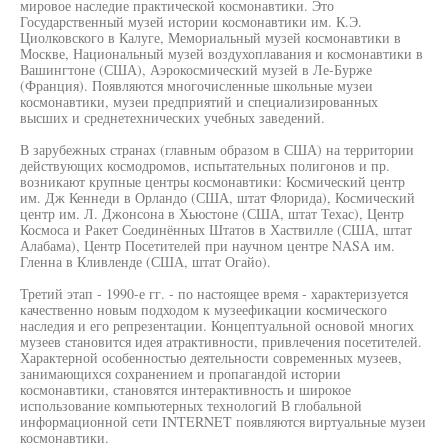
мировое наследие практической космонавтики. Это
Государственный музей истории космонавтики им. К.Э.
Циолковского в Калуге, Мемориальный музей космонавтики в
Москве, Национальный музей воздухоплавания и космонавтики в
Вашингтоне (США), Аэрокосмический музей в Ле-Бурже
(Франция). Появляются многочисленные школьные музеи
космонавтики, музеи предприятий и специализированных
высших и среднетехнических учебных заведений.
В зарубежных странах (главным образом в США) на территории
действующих космодромов, испытательных полигонов и пр.
возникают крупные центры космонавтики: Космический центр
им. Дж Кеннеди в Орландо (США, штат Флорида), Космический
центр им. Л. Джонсона в Хьюстоне (США, штат Техас), Центр
Космоса и Ракет Соединённых Штатов в Хаствилле (США, штат
Алабама), Центр Посетителей при научном центре NASA им.
Гленна в Кливленде (США, штат Огайо).
Третий этап - 1990-е гг. - по настоящее время - характеризуется
качественно новым подходом к музеефикации космического
наследия и его репрезентации. Концептуальной основой многих
музеев становится идея атрактивности, привлечения посетителей.
Характерной особенностью деятельности современных музеев,
занимающихся сохранением и пропагандой истории
космонавтики, становятся интерактивность и широкое
использование компьютерных технологий В глобальной
информационной сети INTERNET появляются виртуальные музеи
космонавтики.