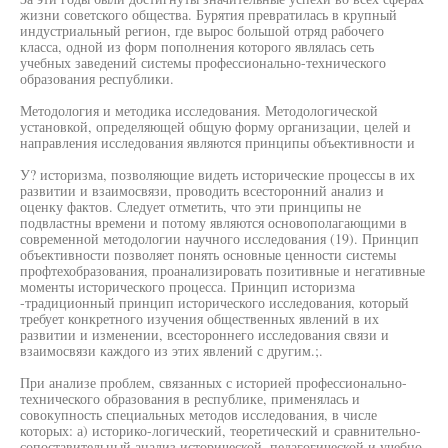
жизни советского общества. Бурятия превратилась в крупный
индустриальный регион, где вырос большой отряд рабочего
класса, одной из форм пополнения которого являлась сеть
учебных заведений системы профессионально-технического
образования республики.
Методология и методика исследования. Методологической
установкой, определяющей общую форму организации, целей и
направления исследования являются принципы объективности и
У? историзма, позволяющие видеть исторические процессы в их
развитии и взаимосвязи, проводить всесторонний анализ и
оценку фактов. Следует отметить, что эти принципы не
подвластны времени и потому являются основополагающими в
современной методологии научного исследования (19). Принцип
объективности позволяет понять основные ценности системы
профтехобразования, проанализировать позитивные и негативные
моменты исторического процесса. Принцип историзма
-традиционный принцип исторического исследования, который
требует конкретного изучения общественных явлений в их
развитии и изменении, всестороннего исследования связи и
взаимосвязи каждого из этих явлений с другим.;.
При анализе проблем, связанных с историей профессионально-
технического образования в республике, применялась и
совокупность специальных методов исследования, в числе
которых: а) историко-логический, теоретический и сравнительно-
сопоставительный анализ исторической, педагогической и учебно-