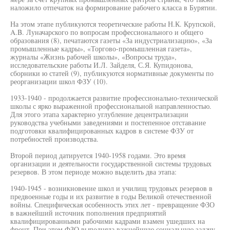
наложило отпечаток на формирование рабочего класса в Бурятии.
На этом этапе публикуются теоретические работы Н.К. Крупской,
A.B. Луначарского по вопросам профессионального и общего
образования (8), печатаются газеты «За индустриализацию», «За
промышленные кадры», «Торгово-промышленная газета»,
журналы «Жизнь рабочей школы», «Вопросы труда»,
исследовательские работы И.Л. Зайделя, С.Я. Купидонова,
сборники ю статей (9), публикуются нормативные документы по
реорганизации школ ФЗУ (10).
1933-1940 - продолжается развитие профессионально-технической
школы с ярко выраженной профессиональной направленностью.
Для этого этапа характерно углубление децентрализации
руководства учебными заведениями и постепенное отставание
подготовки квалифицированных кадров в системе ФЗУ от
потребностей производства.
Второй период датируется 1940-1958 годами. Это время
организации и деятельности государственной системы трудовых
резервов. В этом периоде можно выделить два этапа:
1940-1945 - возникновение школ и училищ трудовых резервов в
предвоенные годы и их развитие в годы Великой отечественной
войны. Специфическая особенность этих лет - превращение ФЗО
в важнейший источник пополнения предприятий
квалифицированными рабочими кадрами взамен ушедших на
фронт. При этом ФЗО выполняла важнейшую социальную задачу