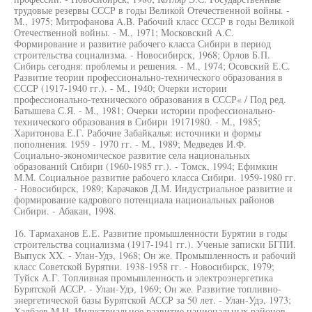
трудовые резервы СССР в годы Великой Отечественной войны. -
М., 1975; Митрофанова A.B. Рабочий класс СССР в годы Великой
Отечественной войны. - М., 1971; Московский A.C.
Формирование и развитие рабочего класса Сибири в период
строительства социализма. - Новосибирск, 1968; Орлов Б.П.
Сибирь сегодня: проблемы и решения. - М., 1974; Осовский Е.С.
Развитие теории профессионально-технического образования в
СССР (1917-1940 гг.). - М., 1940; Очерки истории
профессионально-технического образования в СССР« / Под ред.
Батышева С.Я. - М., 1981; Очерки истории профессионально-
технического образования в Сибири 19171980. - М., 1985;
Харитонова Е.Г. Рабочие Забайкалья: источники и формы
пополнения. 1959 - 1970 гг. - М., 1989; Медведев И.Ф.
Социально-экономическое развитие села национальных
образований Сибири (1960-1985 гг.). - Томск, 1994; Ефимкин
М.М. Социальное развитие рабочего класса Сибири. 1959-1980 гг.
- Новосибирск, 1989; Карачаков Д.М. Индустриальное развитие и
формирование кадрового потенциала национальных районов
Сибири. - Абакан, 1998.
16. Тармаханов Е.Е. Развитие промышленности Бурятии в годы
строительства социализма (1917-1941 гг.). Ученые записки БГПИ.
Выпуск XX. - Улан-Удэ, 1968; Он же. Промышленность и рабочий
класс Советской Бурятии. 1938-1958 гг. - Новосибирск, 1979;
Туйск А.Г. Топливная промышленность и электроэнергетика
Бурятской АССР. - Улан-Удэ, 1969; Он же. Развитие топливно-
энергетической базы Бурятской АССР за 50 лет. - Улан-Удэ, 1973;
Халбаев М.Н. Индустриальное развитие национальных районов