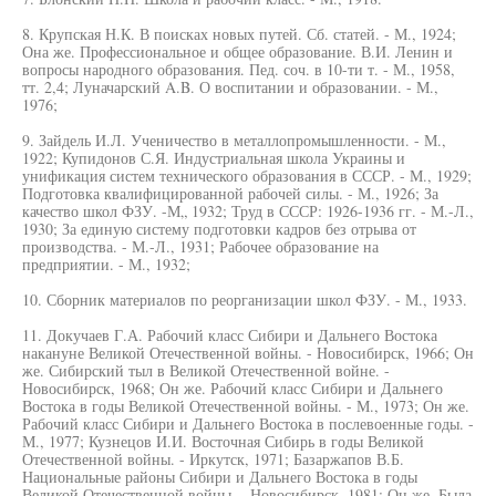
8. Крупская Н.К. В поисках новых путей. Сб. статей. - М., 1924;
Она же. Профессиональное и общее образование. В.И. Ленин и
вопросы народного образования. Пед. соч. в 10-ти т. - М., 1958,
тт. 2,4; Луначарский A.B. О воспитании и образовании. - М.,
1976;
9. Зайдель И.Л. Ученичество в металлопромышленности. - М.,
1922; Купидонов С.Я. Индустриальная школа Украины и
унификация систем технического образования в СССР. - М., 1929;
Подготовка квалифицированной рабочей силы. - М., 1926; За
качество школ ФЗУ. -М„ 1932; Труд в СССР: 1926-1936 гг. - М.-Л.,
1930; За единую систему подготовки кадров без отрыва от
производства. - М.-Л., 1931; Рабочее образование на
предприятии. - М., 1932;
10. Сборник материалов по реорганизации школ ФЗУ. - М., 1933.
11. Докучаев Г.А. Рабочий класс Сибири и Дальнего Востока
накануне Великой Отечественной войны. - Новосибирск, 1966; Он
же. Сибирский тыл в Великой Отечественной войне. -
Новосибирск, 1968; Он же. Рабочий класс Сибири и Дальнего
Востока в годы Великой Отечественной войны. - М., 1973; Он же.
Рабочий класс Сибири и Дальнего Востока в послевоенные годы. -
М., 1977; Кузнецов И.И. Восточная Сибирь в годы Великой
Отечественной войны. - Иркутск, 1971; Базаржапов В.Б.
Национальные районы Сибири и Дальнего Востока в годы
Великой Отечественной войны. - Новосибирск, 1981; Он же. Была