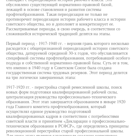
обусловлено существующей нормативно-правовой базой,
лежащей в основе становления и развития системы
профтехобразования. Такая периодизация не только не
противоречит периодизации истории рабочего класса и истории
советского общества, но и дополняет и конкретизирует ее.
Рассматриваемые периоды, в свою очередь, в соответствии со
сложившейся исторической традицией делятся на этапы.
Первый период - 1917-1940 гг. - верхняя грань которого несколько
расходится с общепризнанной периодизацией истории советского
общества, датируемой серединой 30-х годов, что обуславливается
спецификой системы профтехобразования, потребовавшей особого
подхода и собственной нормативно-правовой базы. Суть ее в том,
что именно в 1940 году в Советском Союзе была создана
государственная система трудовых резервов. Этот период делится
на три логически завершенных этапа:
1917-1920 гг. - перестройка старой ремесленной школы, поиск
новых форм подготовки квалифицированной рабочей силы,
централизация руководства профессионально-технического
образования. Этот этап завершается образованием в январе 1920
года Главного комитета профтехобразования, который
осуществлял единое руководство подготовкой
квалифицированных кадров в соответствии с потребностями
советской власти и принятием «Декларации о профессионально-
техническом образовании в РСФСР», где определялись принципы
революционной перестройки старой профессиональной школы.
Для этого этапа является характерным создание нормативно-