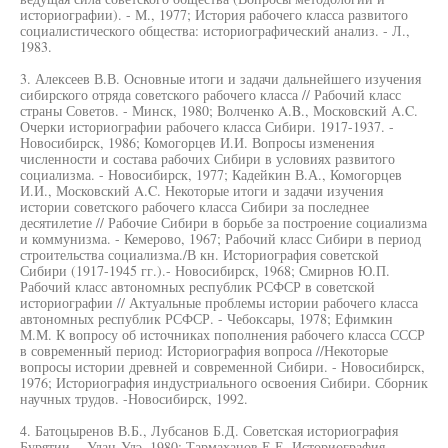
историографии). - М., 1977; История рабочего класса развитого
социалистического общества: историографический анализ. - Л.,
1983.
3. Алексеев В.В. Основные итоги и задачи дальнейшего изучения
сибирского отряда советского рабочего класса // Рабочий класс
страны Советов. - Минск, 1980; Волченко A.B., Московский A.C.
Очерки историографии рабочего класса Сибири. 1917-1937. -
Новосибирск, 1986; Комогорцев И.И. Вопросы изменения
численности и состава рабочих Сибири в условиях развитого
социализма. - Новосибирск, 1977; Кадейкин В.А., Комогорцев
И.И., Московский A.C. Некоторые итоги и задачи изучения
истории советского рабочего класса Сибири за последнее
десятилетие // Рабочие Сибири в борьбе за построение социализма
и коммунизма. - Кемерово, 1967; Рабочий класс Сибири в период
строительства социализма./В кн. Историография советской
Сибири (1917-1945 гг.).- Новосибирск, 1968; Смирнов Ю.П.
Рабочий класс автономных республик РСФСР в советской
историографии // Актуальные проблемы истории рабочего класса
автономных республик РСФСР. - Чебоксары, 1978; Ефимкин
М.М. К вопросу об источниках пополнения рабочего класса СССР
в современный период: Историография вопроса //Некоторые
вопросы истории древней и современной Сибири. - Новосибирск,
1976; Историография индустриального освоения Сибири. Сборник
научных трудов. -Новосибирск, 1992.
4. Батоцыренов В.Б., Лубсанов Б.Д. Советская историография
Бурятии. - Улан-Удэ, 1980; Тармаханов Е.Е. Историография