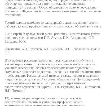
обусловлено; прежде всего политическими коллизиями,
приведшими к распаду СССР, образованию нового государства -
Российской Федерации и постепенным вхождением ее в рыночные
отношения.
Третий период наиболее плодотворный в деле изучения истории
рабочего класса, профессионально-технического образования как в
С и о стране в целом, так и в его- регионах. Значительного успеха
добились ученые-педагоги П.Р. Атутов, П.Н. Андрианов, С.Я.
Батышев, Ю.К.
Бабанский, A.A. Булгаков, А.Н. Веселов, И.Г. Коваленко и другие
(12).
В их работах рассматриваются вопросы содержания обучения
квалифицированных рабочих в профессионально-технических
учебных заведениях, основы профессиональной подготовки,
актуальные проблемы подготовки рабочих высокой квалификации
и реформы профессиональной школы, а также теории и практики
национальнорегиональной системы образования. По исследуемой
проблеме имеются небольшие публикации практических
работников образования Бурятии П.П. Ефимова, К.С. Тангановой,
Н.П. Томиной
13), в которых рассматривается опыт методической и
воспитательной работы в училищах профессионально-
технического образования республики, регионализации