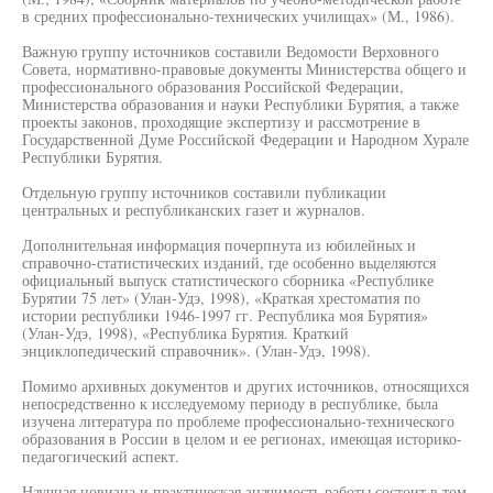
в средних профессионально-технических училищах» (М., 1986).
Важную группу источников составили Ведомости Верховного
Совета, нормативно-правовые документы Министерства общего и
профессионального образования Российской Федерации,
Министерства образования и науки Республики Бурятия, а также
проекты законов, проходящие экспертизу и рассмотрение в
Государственной Думе Российской Федерации и Народном Хурале
Республики Бурятия.
Отдельную группу источников составили публикации
центральных и республиканских газет и журналов.
Дополнительная информация почерпнута из юбилейных и
справочно-статистических изданий, где особенно выделяются
официальный выпуск статистического сборника «Республике
Бурятии 75 лет» (Улан-Удэ, 1998), «Краткая хрестоматия по
истории республики 1946-1997 гг. Республика моя Бурятия»
(Улан-Удэ, 1998), «Республика Бурятия. Краткий
энциклопедический справочник». (Улан-Удэ, 1998).
Помимо архивных документов и других источников, относящихся
непосредственно к исследуемому периоду в республике, была
изучена литература по проблеме профессионально-технического
образования в России в целом и ее регионах, имеющая историко-
педагогический аспект.
Научная новизна и практическая значимость работы состоит в том,