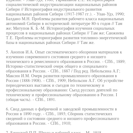
социалистической индустриализации национальных районов
Сибири // Историография индустриального развития
национальных районов Сибири (1917-1987 гг.). - Улан-Удэ, 1990;
Балдано М.Н. Проблемы развития рабочего класса национальных
автономий Сибири в исторической литературе 80-х годов // Там
же; Митупов К. Б.-М. Историография изучения социальных
процессов в национальных районах Сибири // Там же; Санжиева
Т.Е. Проблемы историографии развития топливно-энергетической
базы в национальных районах Сибири // Там же.
5. Анопов И.А. Опыт систематического обозрения материалов к
изучению современного состояния среднего и низшего
технического и ремесленного образования в России. - СПб., 1889;
Историко-статистический очерк общего и специального
образования в России. - СПб., 1887 / Под ред. Небольсина А.Г;
Максин И.М. Очерк развития промышленного образования в
России (1888-1908). - СПб., 1909; Небольсин А.Г. Об устройстве
периодических выставок и съездов по техническому и
профессиональному образованию: Съезд русских деятелей по
техническому и профессиональному образованию в России. I
(общая часть). - СПб., 1891.
6. Свод данных о фабричной и заводской промышленности в
России в 1890 году. - СПб., 1893; Сборник статистических
сведений о состоянии среднего и низшего профессионального
образования в России. - СПб., 1910;
7. Блонский П.П. Школа и рабочий класс. - М., 1918.