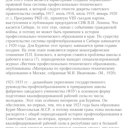
правовой базы системы профессионально-технического
образования, к которой следует отнести декреты советского
правительства (ноябрь 1917, июль 1918, июль 1919, январь 1920
гг.), Программу РКП (б), принятую VIII съездом партии,
выступления и публикации председателя СНК В.И. Ленина. Что
касается Сибири, то этот этап, связан с событиями гражданской
войны, и потому не может быть применим к истории
профессионально-технического образования в крае. По существу
строительство системы профтехобразования в Сибири начинается
с 1920 года. Для Бурятии этот процесс начинается тремя годами
позднее. На этом этапе появляется первое монографическое
сочинение П.П. Блонского, в котором ставятся проблемы школы и
рабочего класса (7), периодически выходит специализированный
журнал «Вестник профессионально-технического образования»,
опубликованы «Материалы по профессионально-техническому
образованию в Москве, собранные М.И. Ивановым» (М., 1920).
1921-1933 гг. - дальнейшее укрепление государственного
руководства профтехобразованием и превращение школы
фабрично-заводского ученичества (ФЗУ) в основную форму
подготовки квалифицированной рабочей силы из числа
молодежи. Этот этап особенно интересен для Бурятии. Он
обусловлен, во-первых, тем, что в мае 1923 года была образована
Бурят-Монгольская АССР, и потому нижняя грань этапа несколько
расходится с общей периодизацией истории профтехобразования в
Советском Союзе, во-вторых, процесс пополнения
квалифицированной рабочей силы в республике шел в большей
мере за счет крупных промышленных центров страны, что также