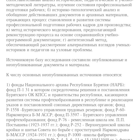
методической литературы, изучение состояния профессиональной
подготовки рабочих; б) историко-типологический анализ и
обобщение действовавших документов и архивных материалов,
отражающих процесс становления и развития системы
профессиональной подготовки рабочих кадров для производства;
в) метод исторического моделирования, предполагающий
реконструкцию процесса на основе сохранившейся учебно-
программной документации; г) антитезисный метод,
обеспечивающий рассмотрение альтернативных взглядов ученых-
историков и педагогов на узловые проблемы.
Источниковую базу исследования составили опубликованные и
неопубликованные документы и материалы.
К числу основных неопубликованных источников относятся:
1) фонды Национального архива Республики Бурятия (НАРБ):
фонд П-1 31 в котором сосредоточены решения и постановления
Бурятского ОК КПСС и правительства республики, касающиеся
развития системы профтехобразования в республике и реализации
указов и постановлений союзных директивных органов; фонд
Р-1558 -Бурятского управления трудовых резервов; фонд Р-60-
Наркомпроса Б-М АССР; фонд П-3597 - Бурятского управления
профтехобразования; фонд Р-76 - ремесленная школа им. П.П.
Постышева (1923-1937 гг.); фонд Р-252 - Верхнеудинской школы
кройки и шитья Совета по борьбе с проституцией Наркомздрава
Б-МАССР (1924-1931 гг.); фонд Р-1000 -школы фабрично-
заводского обучения №№ 2, 4, 5, 6, 11 и 15 (19411949 гг.); фонды