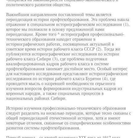
политического развития общества.
Важнейшим направлением поставленной темы является
периодизация истории профтехобразования. Эта проблема нашла
отражение в специальном историографическом исследовании (1),
которое мы положили в основу предложенной нами
периодизации. Кроме того ^ историография профессионально-
технического образования находит отражение в
историографических работах, посвященных актуальной в
советское время истории рабочего класса СССР (2). Тогда же
публикуются историографические исследования по истории
рабочего класса Сибири (3), где проблема подготовки
квалифицированных кадров рабочего класса в системе
профтехобразования занимает достойное место. Особый интерес
для настоящего исследования представляют историографические
исследования по истории рабочего класса Бурятии (4), где
проводится мысль о назревшей необходимости серьезного
изучения вопросов формирования индустриальных кадров из
коренных народов, а также социальных процессов в
национальных районах Сибири.
Историю изучения профессионально-технического образования
следует разделить на несколько периодов, которые тесно связаны с
общей периодизацией отечественной истории, хотя и имеют
некоторые отличия, связанные со специфическими особенностями
развития системы профтехобразования.
Первый период - со второй половины XIX века до 1917 года