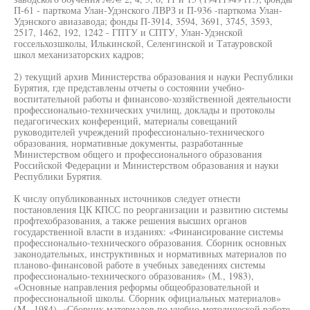
П-61 - парткома Улан-Удэнского ЛВРЗ и П-936 -парткома Улан-
Удэнского авиазавода; фонды П-3914, 3594, 3691, 3745, 3593,
2517, 1462, 192, 1242 - ГПТУ и СПТУ, Улан-Удэнской
госсельхозшколы, Илькинской, Селенгинской и Татауровской
школ механизаторских кадров;
2) текущий архив Министерства образования и науки Республики
Бурятия, где представлены отчеты о состоянии учебно-
воспитательной работы и финансово-хозяйственной деятельности
профессионально-технических училищ, доклады и протоколы
педагогических конференций, материалы совещаний
руководителей учреждений профессионально-технического
образования, нормативные документы, разработанные
Министерством общего и профессионального образования
Российской Федерации и Министерством образования и науки
Республики Бурятия.
К числу опубликованных источников следует отнести
постановления ЦК КПСС по реорганизации и развитию системы
профтехобразования, а также решения высших органов
государственной власти в изданиях: «Финансирование системы
профессионально-технического образования. Сборник основных
законодательных, инструктивных и нормативных материалов по
планово-финансовой работе в учебных заведениях системы
профессионально-технического образования» (М., 1983),
«Основные направления реформы общеобразовательной и
профессиональной школы. Сборник официальных материалов»
(М., 1984), «Сборник материалов по учебно-методической работе