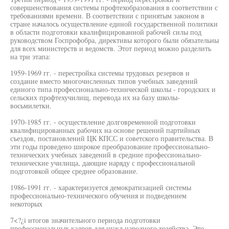
совершенствования системы профтехобразования в соответствии с
требованиями времени. В соответствии с принятым законом в
стране началось осуществление единой государственной политики
в области подготовки квалифицированной рабочей силы под
руководством Госпрофобра, директивы которого были обязательны
для всех министерств и ведомств. Этот период можно разделить
на три этапа:
1959-1969 гг. - перестройка системы трудовых резервов и
создание вместо многочисленных типов учебных заведений
единого типа профессионально-технической школы - городских и
сельских профтехучилищ, перевода их на базу школы-
восьмилетки.
1970-1985 гг. - осуществление долговременной подготовки
квалифицированных рабочих на основе решений партийных
съездов, постановлений ЦК КПСС и советского правительства. В
эти годы проведено широкое преобразование профессионально-
технических учебных заведений в средние профессионально-
технические училища, дающие наряду с профессиональной
подготовкой общее среднее образование.
1986-1991 гг. - характеризуется демократизацией системы
профессионально-технического обучения и подведением
некоторых
7<?¿i итогов значительного периода подготовки
профессиональных кадров для нужд народного хозяйства. Это