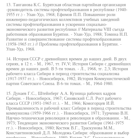
13. Танганова К.С. Бурятская областная партийная организация
-руководитель системы профтехобразования в республике (1940-
1955 гг.) - Улан-Удэ, 1968; Ефимов П.П. Повышение роли
инженерно-педагогических коллективов учебных заведений
системы профтехобразования в ускорении социально-
экономического развития республики // Материалы VIII съезда
работников образования Бурятии. - Улан-Удэ, 1988; Томина Н.П.
Развитие и совершенствование системы профтехобразования
(1958-1965 гг.) // Проблемы профтехобразования в Бурятии. -
Улан-Удэ, 1968.
14. История СССР с древнейших времен до наших дней. В двух
сериях, в 12 т. - М., 1967, тт. IV,V; История Сибири с древнейших
времен до наших дней. В 5-ти томах. - Л., 1968, тг. 2,3; История
рабочего класса Сибири в период строительства социализма
(1917-1937 гг.). - Новосибирск, 1982; История Коммунистической
партии Советского Союза. В 6-ти томах. - М., 1964-1980.
15. Дунаев Г.С., Штейнберг A.A. Кузница рабочих кадров
Сибири. - Новосибирск, 1967; Синявский С.Л. Рост рабочего
класса СССР (1951-1965 гг.). - М., 1966; Комогорцев И.Й.
Промышленность и рабочий класс Сибири в период строительства
коммунизма (1959-1966 гг.). - Новосибирск, 1971; Турченко В.Н.
Научно-техническая революция и революция в образовании. - М.,
1973; Тенденции экономического развития Сибири (1961-1975
гг.). - Новосибирск, 1980; Костюк В.Г., Траскунова М.М.,
Константиновский Д.Л. Молодежь Сибири: образование и выбор
профессии. - Новосибирск, 1980; Котляр Э.С. Государственные