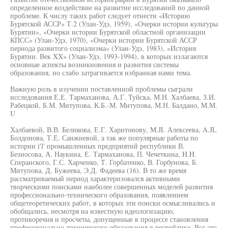
определенное воздействие на развитие исследований по данной
проблеме. К числу таких работ следует отнести «Историю
Бурятской АССР» Т.2 (Улан-Удэ, 1959), «Очерки истории культуры
Бурятии», «Очерки истории Бурятской областной организации
КПСС» (Улан-Удэ, 1970), «Очерки истории Бурятской АССР
периода развитого социализма» (Улан-Удэ, 1983), «История
Бурятии. Век XX» (Улан-Удэ, 1993-1994), в которых излагаются
основные аспекты возникновения и развития системы
образования, но слабо затрагивается избранная нами тема.
Важную роль в изучении поставленной проблемы сыграли
исследования Е.Е. Тармаханова, А.Г. Туйска, М.Н. Халбаева, З.И.
Рабецкой, Б.М. Митупова, К.Б.-М. Митупова, М.Н. Балдано, М.М.
U
Халбаевой, В.В. Беликова, Е.Г. Харитонову, M.JI. Алексеева, A.JL
Болдонова, Т.Е. Санжиевой, а так же популярные работы по
истории i'l' промышленных предприятий республики В.
Безносова, А. Наукина, Е. Тармаханова, П. Чечеткина, H.H.
Сперанского, Г.С. Харченко, Т. Горбатенко, В. Горбунова, Б.
Митупова, Д. Бужеева, Э.Д. Фадеева (16). В то же время
рассматриваемый период характеризовался активными
творческими поисками наиболее совершенных моделей развития
профессионально-технического образования, появлением
общетеоретических работ, в которых эти поиски осмысливались и
обобщались, несмотря на известную идеологизацию,
противоречия и просчеты, допущенные в процессе становления
профессионально-технического образования в республике. Все это