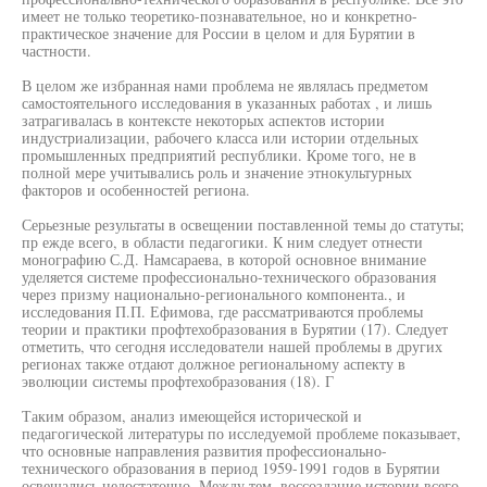
имеет не только теоретико-познавательное, но и конкретно-
практическое значение для России в целом и для Бурятии в
частности.
В целом же избранная нами проблема не являлась предметом
самостоятельного исследования в указанных работах , и лишь
затрагивалась в контексте некоторых аспектов истории
индустриализации, рабочего класса или истории отдельных
промышленных предприятий республики. Кроме того, не в
полной мере учитывались роль и значение этнокультурных
факторов и особенностей региона.
Серьезные результаты в освещении поставленной темы до статуты;
пр ежде всего, в области педагогики. К ним следует отнести
монографию С.Д. Намсараева, в которой основное внимание
уделяется системе профессионально-технического образования
через призму национально-регионального компонента., и
исследования П.П. Ефимова, где рассматриваются проблемы
теории и практики профтехобразования в Бурятии (17). Следует
отметить, что сегодня исследователи нашей проблемы в других
регионах также отдают должное региональному аспекту в
эволюции системы профтехобразования (18). Г
Таким образом, анализ имеющейся исторической и
педагогической литературы по исследуемой проблеме показывает,
что основные направления развития профессионально-
технического образования в период 1959-1991 годов в Бурятии
освещались недостаточно. Между тем, воссоздание истории всего