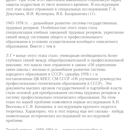
защиты подростков от тягот военного времени. В последующем
этот этап нашел отражение в специальных исследованиях Г.А.
Докучаева, И.И. Кузнецова, В.Б. Базаржапова (11).
1945-1958 гг. - дальнейшее развитие системы государственных
трудовых резервов. Особенностью этого этапа стала
специализация учебных заведений трудовых резервов, укрепление
связей между системами общего и профессионального
образования в условиях осуществления всеобщего семилетнего
образования. Вместе с тем в
Л Г • конце этого этапа стало; очевидным необходимость более
глубоких связей между общеобразовательной и профессиональной
школами, что нашло свое отражение в законе «Об укреплении
связи школы с жизнью и дальнейшем развитии системы
народного образования в СССР» (декабрь 1958 г.) и
постановлении ЦК КПСС СМ СССР «Об улучшении руководства
профессионально-техническим образованием в СССР». Эти
документы высших органов государственной и партийной власти
стали основой для преобразования системы трудовых резервов в
систему профессионально-технического образования. На этом
этапе по нашей проблеме появляются первые исследования А.Н.
Веселова и С.Я. Батышева; в последующем крупного педагога-
теоретика. Характерно, что в этот период еще нет сколько - нибудь
значительных исторических исследований по исследуемой
проблеме.
Третий период - 1959-1991 гг. - период перестройки и