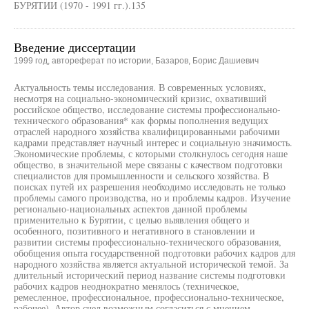
БУРЯТИИ (1970 - 1991 гг.).135
Введение диссертации
1999 год, автореферат по истории, Базаров, Борис Дашиевич
Актуальность темы исследования. В современных условиях,
несмотря на социально-экономический кризис, охвативший
российское общество, исследование системы профессионально-
технического образования* как формы пополнения ведущих
отраслей народного хозяйства квалифицированными рабочими
кадрами представляет научный интерес и социальную значимость.
Экономические проблемы, с которыми столкнулось сегодня наше
общество, в значительной мере связаны с качеством подготовки
специалистов для промышленности и сельского хозяйства. В
поисках путей их разрешения необходимо исследовать не только
проблемы самого производства, но и проблемы кадров. Изучение
регионально-национальных аспектов данной проблемы
применительно к Бурятии, с целью выявления общего и
особенного, позитивного и негативного в становлении и
развитии системы профессионально-технического образования,
обобщения опыта государственной подготовки рабочих кадров для
народного хозяйства является актуальной исторической темой. За
длительный исторический период название системы подготовки
рабочих кадров неоднократно менялось (техническое,
ремесленное, профессиональное, профессионально-техническое,
рабочее). Автор счел возможным согласиться с мнением