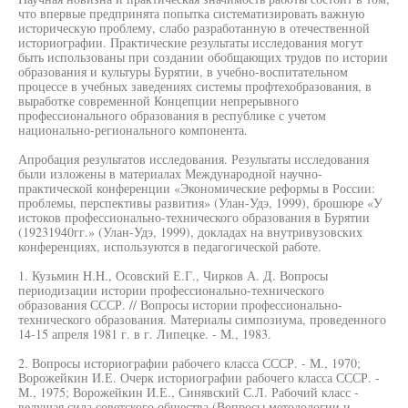
что впервые предпринята попытка систематизировать важную
историческую проблему, слабо разработанную в отечественной
историографии. Практические результаты исследования могут
быть использованы при создании обобщающих трудов по истории
образования и культуры Бурятии, в учебно-воспитательном
процессе в учебных заведениях системы профтехобразования, в
выработке современной Концепции непрерывного
профессионального образования в республике с учетом
национально-регионального компонента.
Апробация результатов исследования. Результаты исследования
были изложены в материалах Международной научно-
практической конференции «Экономические реформы в России:
проблемы, перспективы развития» (Улан-Удэ, 1999), брошюре «У
истоков профессионально-технического образования в Бурятии
(19231940гг.» (Улан-Удэ, 1999), докладах на внутривузовских
конференциях, используются в педагогической работе.
1. Кузьмин H.H., Осовский Е.Г., Чирков А. Д. Вопросы
периодизации истории профессионально-технического
образования СССР. // Вопросы истории профессионально-
технического образования. Материалы симпозиума, проведенного
14-15 апреля 1981 г. в г. Липецке. - М., 1983.
2. Вопросы историографии рабочего класса СССР. - М., 1970;
Ворожейкин И.Е. Очерк историографии рабочего класса СССР. -
М., 1975; Ворожейкин И.Е., Синявский С.Л. Рабочий класс -
ведущая сила советского общества (Вопросы методологии и