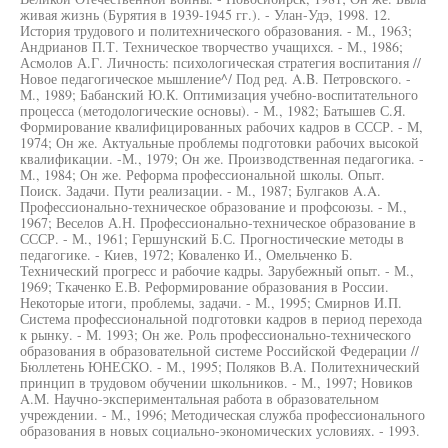
живая жизнь (Бурятия в 1939-1945 гг.). - Улан-Удэ, 1998. 12.
История трудового и политехнического образования. - М., 1963;
Андрианов П.Т. Техническое творчество учащихся. - М., 1986;
Асмолов А.Г. Личность: психологическая стратегия воспитания //
Новое педагогическое мышление^/ Под ред. A.B. Петровского. -
М., 1989; Бабанский Ю.К. Оптимизация учебно-воспитательного
процесса (методологические основы). - М., 1982; Батышев С.Я.
Формирование квалифицированных рабочих кадров в СССР. - М,
1974; Он же. Актуальные проблемы подготовки рабочих высокой
квалификации. -М., 1979; Он же. Производственная педагогика. -
М., 1984; Он же. Реформа профессиональной школы. Опыт.
Поиск. Задачи. Пути реализации. - М., 1987; Булгаков A.A.
Профессионально-техническое образование и профсоюзы. - М.,
1967; Веселов А.Н. Профессионально-техническое образование в
СССР. - М., 1961; Гершунский Б.С. Прогностические методы в
педагогике. - Киев, 1972; Коваленко И., Омельченко Б.
Технический прогресс и рабочие кадры. Зарубежный опыт. - М.,
1969; Ткаченко Е.В. Реформирование образования в России.
Некоторые итоги, проблемы, задачи. - М., 1995; Смирнов И.П.
Система профессиональной подготовки кадров в период перехода
к рынку. - М. 1993; Он же. Роль профессионально-технического
образования в образовательной системе Российской Федерации //
Бюллетень ЮНЕСКО. - М., 1995; Поляков В.А. Политехнический
принцип в трудовом обучении школьников. - М., 1997; Новиков
A.M. Научно-экспериментальная работа в образовательном
учреждении. - М., 1996; Методическая служба профессионального
образования в новых социально-экономических условиях. - 1993.