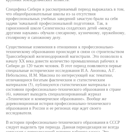
Специфика Сибири в рассматриваемый период выражалась в том,
что общеобразовательные школы из-за отсутствия
профессиональных учебных заведений зачастую брали на себя
задачи 'начальной профессиональной подготовки. Так, в
гарнизонной школе Селенгинска солдатских детей «между
другими науками» обучали слесарному, кузнечному, оружейному,
столярному и сапожному делу.
Существенные изменения в отношении к профессионально-
техническому образованию происходят в связи со строительством
Транссибирской железнодорожной магистрали. Это позволило к
началу XX века довести количество промышленных рабочих в
Сибири до 120 тысяч человек. В этот период появляются первые
специальные исторические исследования И.А. Анопова, А.Г.
Небольсина, И.М. Максина по интересующей нас тематике,
отличающиеся богатым фактическим и статистическим
материалом (5), публикуются статистические материалы о
состоянии профессионально-технического образования в стране
(6), начинает выходить специализированный журнал
«Техническое и коммерческое образование». Вообще же
дореволюционная история профессионально-технического
образования в России и ее регионах еще ждет своего
исследователя.
В истории профессионально-технического образования в СССР
следует выделить три периода. Данная периодизация не всегда
совпадает с периодизацией истории рабочего класса. Это