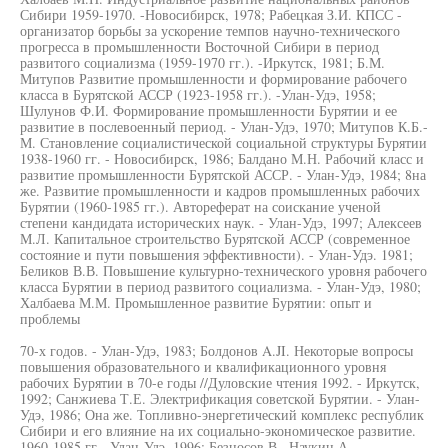
Сибири 1959-1970. -Новосибирск, 1978; Рабецкая З.И. КПСС -
организатор борьбы за ускорение темпов научно-технического
прогресса в промышленности Восточной Сибири в период
развитого социализма (1959-1970 гг.). -Иркутск, 1981; Б.М.
Митупов Развитие промышленности и формирование рабочего
класса в Бурятской АССР (1923-1958 гг.). -Улан-Удэ, 1958;
Шулунов Ф.И. Формирование промышленности Бурятии и ее
развитие в послевоенный период. - Улан-Удэ, 1970; Митупов К.Б.-
М. Становление социалистической социальной структуры Бурятии
1938-1960 гг. - Новосибирск, 1986; Балдано М.Н. Рабочий класс и
развитие промышленности Бурятской АССР. - Улан-Удэ, 1984; 8на
же. Развитие промышленности и кадров промышленных рабочих
Бурятии (1960-1985 гг.). Автореферат на соискание ученой
степени кандидата исторических наук. - Улан-Удэ, 1997; Алексеев
М.Л. Капитальное строительство Бурятской АССР (современное
состояние и пути повышения эффективности). - Улан-Удэ. 1981;
Беликов В.В. Повышение культурно-технического уровня рабочего
класса Бурятии в период развитого социализма. - Улан-Удэ, 1980;
Халбаева М.М. Промышленное развитие Бурятии: опыт и
проблемы
70-х годов. - Улан-Удэ, 1983; Болдонов A.JI. Некоторые вопросы
повышения образовательного и квалификационного уровня
рабочих Бурятии в 70-е годы //Дуловские чтения 1992. - Иркутск,
1992; Санжиева Т.Е. Электрификация советской Бурятии. - Улан-
Удэ, 1986; Она же. Топливно-энергетический комплекс республик
Сибири и его влияние на их социально-экономическое развитие.
1960-1985 гг. -Улан-Удэ, 1996; Безносов В., Наукин А.,