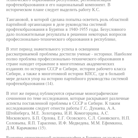
профтехобразования и его национальный компонент. В
историческом плане следует выделить работу К.С.
Тангановой, в которой сделана попытка осветить роль областной
партийной организации в деле руководства системой
профтехобразования в Бурятии в 1940-1955 годы. Безусловного
дало положительные результаты в решении некоторых вопросов
профессионально-технического образования в республике,
В этот период значительного успеха в освещении
рассматриваемой проблемы достигли ученые - историки. Наиболее
полно проблема профессионально-технического образования в
стране находит отражение в многотомных академических
изданиях по истории СССР и Сибири, истории рабочего класса
Сибири, а также в многотомной истории КПСС, где в большей
мере делался упор на историю партийного руководства системой
профтехобразования (14).
В этот же период публикуются серьезные монографические
сочинения по теме исследования, которые раскрывают различные
аспекты поставленной проблемы в СССР и Сибири. К таким
исследованиям следует отнести работы Г.С. Дунаева, A.A.
Штейнберга, М.Е. Золотарева, И.И. Комогорцева, A.C.
Московского, Б.П. Орлова, Е.Г. Осовского, С.Л. Синявского, Н.П.
Соловьева, Я.П. Тарасенко, И.Ф. Медведева, М.М. Ефимкина,
Д.М. Карачакова (15).
Развитие отечественной историографии в Бурятии оказывало