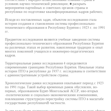
условиях научно-технической революции; ■ раскрыть
мероприятия партийных и советских органов страны и
республики по подготовке квалифицированных кадров рабочих;
Исходя из поставленных задач, объектом исследования стала
история создания и становления системы профессионально-
технического образования в Республику Бурятия с 1923 г. по 1991
гг.
Предметом исследования являются учебные заведения системы
профессионально-технического образования Республики Бурятия
на различных этапах ее развития, накопленные традиции и опыт
многих поколений учащихся и инженерно-педагогических
кадров.
Территориальные рамки исследования 4 определяются
современными границами Республики Бурятия. Начальные этапы
истории ПТО в республике до 1937 г. исследованы в соответствии
с административным устройством страны.
Хронологические рамки исследования охватывают период с 1923
по 1991 годы. Такой выбор временных рамок обусловлен, во-
первых, образованием Бурят-Монгольской АССР, иво-вторых
-политическими и социально-экономическими изменениями,
повлекшими структурную перестройку системы ПТО в масштабе
государствами республикичВ частности.
За эти годы были достигнуты значительные успехи во всех сферах