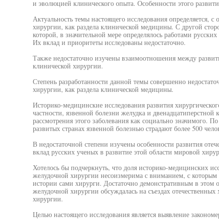
и эволюцией клинического опыта. Особенности этого развити
Актуальность темы настоящего исследования определяется, с
хирургии, как раздела клинической медицины. С другой сторо
которой, в значительной мере определялось работами русских
Их вклад и приоритеты исследованы недостаточно.
Также недостаточно изучены взаимоотношения между развит
клинической хирургии.
Степень разработанности данной темы совершенно недостато
хирургии, как раздела клинической медицины.
Историко-медицинские исследования развития хирургического
частности, язвенной болезни желудка и двенадцатиперстной 
рассмотрения этого заболевания как социально значимого. П
развитых странах язвенной болезнью страдают более 500 чело
В недостаточной степени изучены особенности развития отеч
вклад русских ученых в развитие этой области мировой хирур
Хотелось бы подчеркнуть, что доля историко-медицинских ис
желудочной хирургии несоизмерима с вниманием, с которым 
истории сами хирурги. Достаточно демонстративным в этом о
желудочной хирургии обсуждалась на съездах отечественных 
хирургии.
Целью настоящего исследования является выявление закономе