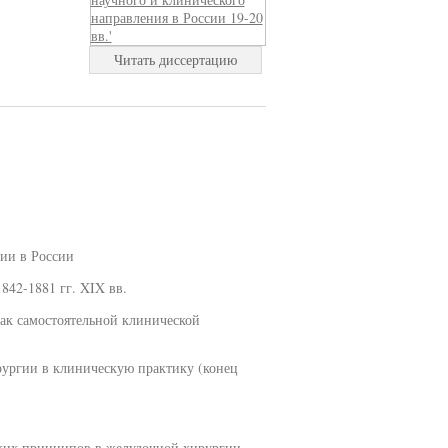
Читать диссертацию
ии в России
842-1881 гг. XIX вв.
как самостоятельной клинической
рургии в клиническую практику (конец
ских принципов в желудочной хирургии