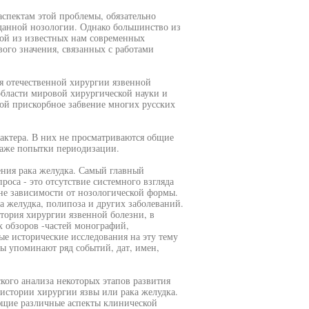
спектам этой проблемы, обязательно
данной нозологии. Однако большинство из
ой из известных нам современных
ого значения, связанных с работами
ия отечественной хирургии язвенной
 области мировой хирургической науки и
бой прискорбное забвение многих русских
рактера. В них не просматриваются общие
даже попытки периодизации.
ения рака желудка. Самый главный
оса - это отсутствие системного взгляда
не зависимости от нозологической формы.
 желудка, полипоза и других заболеваний.
стория хирургии язвенной болезни, в
х обзоров -частей монографий,
е исторические исследования на эту тему
ры упоминают ряд событий, дат, имен,
кого анализа некоторых этапов развития
стории хирургии язвы или рака желудка.
ющие различные аспекты клинической