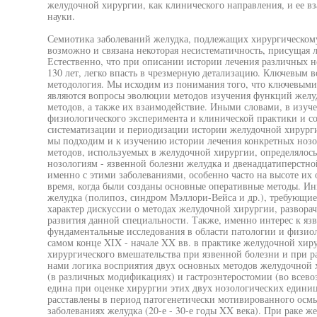
желудочной хирургии, как клинического направления, и ее в
науки.
Семиотика заболеваний желудка, подлежащих хирургическому
возможно и связана некоторая несистематичность, присущая л
Естественно, что при описании истории лечения различных н
130 лет, легко впасть в чрезмерную детализацию. Ключевым в
методология. Мы исходим из понимания того, что ключевым
являются вопросы эволюции методов изучения функций желуд
методов, а также их взаимодействие. Иными словами, в изу
физиологического эксперимента и клинической практики и со
систематизации и периодизации истории желудочной хирурги
мы подходим и к изучению истории лечения конкретных нозо
методов, используемых в желудочной хирургии, определялос
нозологиям - язвенной болезни желудка и двенадцатиперстно
именно с этими заболеваниями, особенно часто на высоте их
время, когда были созданы основные оперативные методы. Ин
желудка (полипоз, синдром Мэллори-Вейса и др.), требующие
характер дискуссии о методах желудочной хирургии, развора
развития данной специальности. Также, именно интерес к яз
фундаментальные исследования в области патологии и физио
самом конце XIX - начале XX вв. в практике желудочной хиру
хирургического вмешательства при язвенной болезни и при ра
нами логика восприятия двух основных методов желудочной 
(в различных модификациях) и гастроэнтеростомии (во всево
едина при оценке хирургии этих двух нозологических едини
расставлены в период патогенетически мотивированного осм
заболеваниях желудка (20-е - 30-е годы XX века). При раке ж