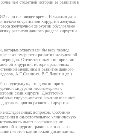
более чем столетней истории ее развития в
2 г. по настоящее время. Начальная дата
й начало оперативной хирургии желудка.
гресса желудочной хирургии обусловлено
огику развития данного раздела хирургии.
, которые охватывали бы весь период
щие закономерности развития желудочной
ых периодов. Отечественными историками
дочной хирургии, история различных
ественной медицины в развитие данного
доров, А.Г.Савиных, В.С.Левит и др.).
бы подчеркнуть, что доля историко-
удочной хирургии несоизмерима с
истории сами хирурги. Достаточно
роблема хирургического лечения язвенной
е других вопросов развития хирургии.
 неисследованных вопросов. Особенно
ыделения в самостоятельную клиническую
ктуальность имеет восстановление
дочной хирургии, равно как и анализ
 развития этой клинической дисциплины.