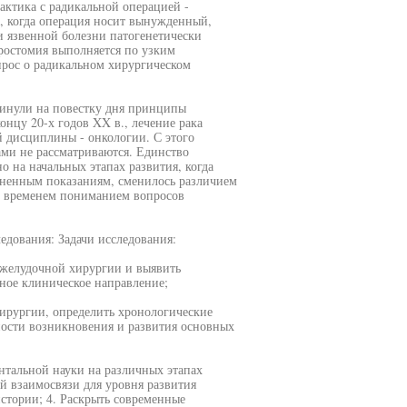
актика с радикальной операцией -
х, когда операция носит вынужденный,
и язвенной болезни патогенетически
еростомия выполняется по узким
прос о радикальном хирургическом
винули на повестку дня принципы
онцу 20-х годов XX в., лечение рака
 дисциплины - онкологии. С этого
ами не рассматриваются. Единство
о на начальных этапах развития, когда
зненным показаниям, сменилось различием
о временем пониманием вопросов
дования: Задачи исследования:
 желудочной хирургии и выявить
ное клиническое направление;
ирургии, определить хронологические
ности возникновения и развития основных
нтальной науки на различных этапах
й взаимосвязи для уровня развития
стории; 4. Раскрыть современные