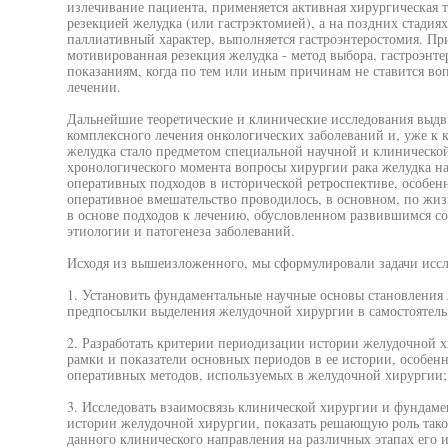
излечивание пациента, применяется активная хирургическая т
резекцией желудка (или гастрэктомией), а на поздних стадия
паллиативный характер, выполняется гастроэнтеростомия. Пр
мотивированная резекция желудка - метод выбора, гастроэнт
показаниям, когда по тем или иным причинам не ставится во
лечении.
Дальнейшие теоретические и клинические исследования выд
комплексного лечения онкологических заболеваний и, уже к к
желудка стало предметом специальной научной и клинической
хронологического момента вопросы хирургии рака желудка н
оперативных подходов в исторической ретроспективе, особенн
оперативное вмешательство проводилось, в основном, по жи
в основе подходов к лечению, обусловленном развившимся с
этиологии и патогенеза заболеваний.
Исходя из вышеизложенного, мы сформулировали задачи иссле
1. Установить фундаментальные научные основы становления
предпосылки выделения желудочной хирургии в самостоятель
2. Разработать критерии периодизации истории желудочной х
рамки и показатели основных периодов в ее истории, особен
оперативных методов, используемых в желудочной хирургии;
3. Исследовать взаимосвязь клинической хирургии и фундаме
истории желудочной хирургии, показать решающую роль тако
данного клинического направления на различных этапах его и