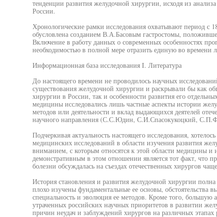
тенденции развития желудочной хирургии, исходя из анализа 
России.
Хронологические рамки исследования охватывают период с 184
обусловлена созданием В.А.Басовым гастростомы, положивше
Включение в работу данных о современных особенностях про
необходимостью в полной мере отразить единую во времени л
Информационная база исследования I. Литература
До настоящего времени не проводилось научных исследований
существования желудочной хирургии и раскрывали бы как об
хирургии в России, так и особенности развития его отдельн
медицины исследовались лишь частные аспекты истории желу
методов или деятельности и вклад выдающихся деятелей отеч
научного направления (С.С.Юдин, С.И.Спасокукоцкий, С.П.Фе
Подчеркивая актуальность настоящего исследования, хотелось 
медицинских исследований в области изучения развития жел
вниманием, с которым относятся к этой области медицины и 
демонстративным в этом отношении является тот факт, что п
болезни обсуждалась на съездах отечественных хирургов чащ
История становления и развития желудочной хирургии полна
плохо изучены фундаментальные ее основы, обстоятельства в
специальность и эволюция ее методов. Кроме того, большую а
утраченных российских научных приоритетов в развитии желу
причин неудач и заблуждений хирургов на различных этапах