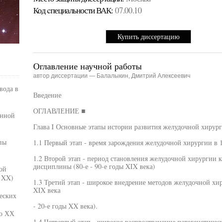
Код cпециальности ВАК:
07.00.10
Купить диссертацию
Оглавление научной работы
автор диссертации — Балалыкин, Дмитрий Алексеевич
вода в
Введение
ОГЛАВЛЕНИЕ ■
енной
Глава I Основные этапы истории развития желудочной хирург
пы
1.1 Первый этап - время зарождения желудочной хирургии в 1
1.2 Второй этап - период становления желудочной хирургии 
дисциплины (80-е - 90-е годы XIX века)
ой
 XX)
1.3 Третий этап - широкое внедрение методов желудочной хи
XIX века
еских
- 20-е годы XX века).
ло ХХ
1.4 Четвертый этап - широкое распространение патогенетиче