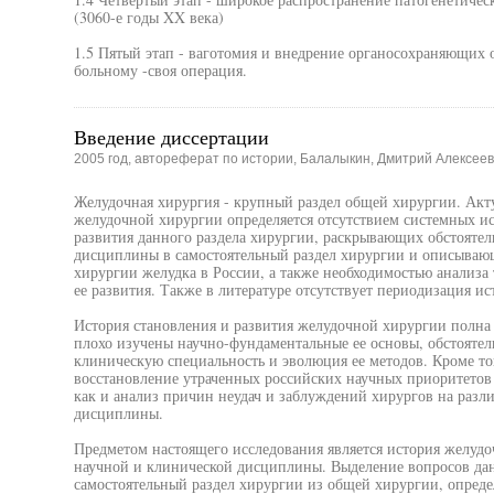
(3060-е годы XX века)
1.5 Пятый этап - ваготомия и внедрение органосохраняющих
больному -своя операция.
Введение диссертации
2005 год, автореферат по истории, Балалыкин, Дмитрий Алексеев
Желудочная хирургия - крупный раздел общей хирургии. Акту
желудочной хирургии определяется отсутствием системных и
развития данного раздела хирургии, раскрывающих обстоятел
дисциплины в самостоятельный раздел хирургии и описываю
хирургии желудка в России, а также необходимостью анализа
ее развития. Также в литературе отсутствует периодизация и
История становления и развития желудочной хирургии полна
плохо изучены научно-фундаментальные ее основы, обстоятел
клиническую специальность и эволюция ее методов. Кроме то
восстановление утраченных российских научных приоритетов
как и анализ причин неудач и заблуждений хирургов на разл
дисциплины.
Предметом настоящего исследования является история желудо
научной и клинической дисциплины. Выделение вопросов да
самостоятельный раздел хирургии из общей хирургии, опред