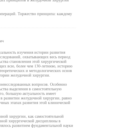
 операций. Торжество принципа: каждому
ич
альность изучения истории развития
сследований, охватывающих весь период
ьства становления этой хирургической
щих всю, более чем 130-летнюю, историю
 теоретических и методологических основ
стории желудочной хирургии.
 неисследованных вопросов. Особенно
ьства выделения в самостоятельную
го, большую актуальность имеет
 в развитии желудочной хирургии, равно
ичных этапах развития этой клинической
чной хирургии, как самостоятельной
нной хирургической дисциплины в
елялось развитием фундаментальной науки