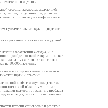
я недостаточно изучены.
 одной стороны, важностью желудочной
ны, речь идет о дисциплине, развитие
 ученых, в том числе ученых-физиологов.
ием фундаментальных наук и прогрессом
чна в сравнении со значением желудочной
 лечения заболеваний желудка, и, в
кишки приобретают особое звучание в свете
о данным разных авторов в экономически
век на 100000 населения.
ественной хирургии язвенной болезни и
гической науки и практики.
следований в области изучения развития
относятся к этой области медицины и
тношении является тот факт, что проблема
хирургов чаще других вопросов развития
рностей истории становления и развития