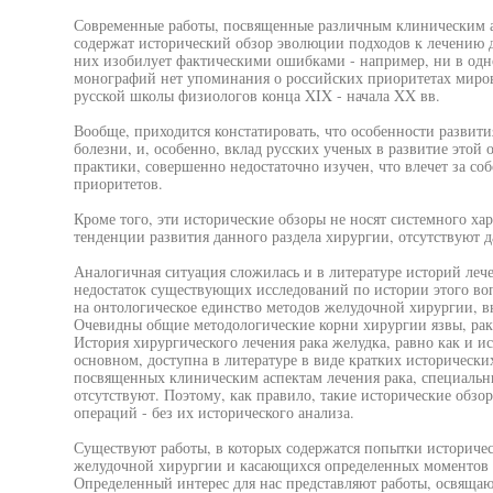
Современные работы, посвященные различным клиническим а
содержат исторический обзор эволюции подходов к лечению 
них изобилует фактическими ошибками - например, ни в одн
монографий нет упоминания о российских приоритетах миров
русской школы физиологов конца XIX - начала XX вв.
Вообще, приходится констатировать, что особенности развит
болезни, и, особенно, вклад русских ученых в развитие этой
практики, совершенно недостаточно изучен, что влечет за со
приоритетов.
Кроме того, эти исторические обзоры не носят системного ха
тенденции развития данного раздела хирургии, отсутствуют 
Аналогичная ситуация сложилась и в литературе историй леч
недостаток существующих исследований по истории этого вопр
на онтологическое единство методов желудочной хирургии, в
Очевидны общие методологические корни хирургии язвы, рака
История хирургического лечения рака желудка, равно как и и
основном, доступна в литературе в виде кратких исторически
посвященных клиническим аспектам лечения рака, специальны
отсутствуют. Поэтому, как правило, такие исторические обзо
операций - без их исторического анализа.
Существуют работы, в которых содержатся попытки историчес
желудочной хирургии и касающихся определенных моментов и
Определенный интерес для нас представляют работы, освяща