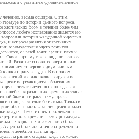
заимосвязи с развитием фундаментальной
 лечению, весьма обширна. С этим,
итературе по истории данного вопроса.
озологических форм в течении более чем
опросом любого исследования является его
и вопросами истории желудочной хирургии
ка, и вопросы развития оперативных
чении взаимодополняющего развития
держится, с нашей точки зрения, ключ к
и. Сквозь призму такого видения вопроса
логий. Развитие основных оперативных
ь вниманием хирургов к двум главным
й кишки и раку желудка. В основном,
 осложнений и сталкивались хирурги во
ые, реже встречающиеся заболевания
 хирургического лечения не определяли
чивавшейся на различных временных этапах
венной болезни и раку стимулировал
логии пищеварительной системы. Только в
ргии обозначилось различие целей и задач
ке желудка. Вместе с тем прослеженная
хирургии того времени - резекции желудка
зможных вариантах и сочетаниях) была
ц. Акценты были достаточно определенно
ысления лечебной тактики при
елудка на ранних стадиях, когда возможно