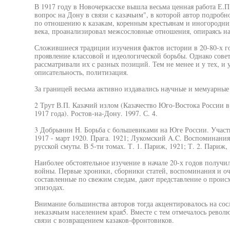
В 1917 году в Новочеркасске вышла весьма ценная работа Е.П
вопрос на Дону в связи с казачьим", в которой автор подроб
по отношению к казакам, коренным крестьянам и иногородни
века, проанализировал межсословные отношения, опираясь на
Сложившиеся традиции изучения фактов истории в 20-80-х г
проявление классовой и идеологической борьбы. Однако сове
рассматривали их с разных позиций. Тем не менее и у тех, и
описательность, политизация.
За границей весьма активно издавались научные и мемуарные 
2 Трут В.П. Казачий излом (Казачество Юго-Востока России 
1917 года). Ростов-на-Дону. 1997. С. 4.
3 Добрынин Н. Борьба с большевиками на Юге России. Участи
1917 - март 1920. Прага. 1921; Лукомский A.C. Воспоминани
русской смуты. В 5-ти томах. Т. 1. Париж, 1921; Т. 2. Париж, 
Наиболее обстоятельное изучение в начале 20-х годов получ
войны. Первые хроники, сборники статей, воспоминания и о
составленные по свежим следам, дают представление о происх
эпизодах.
Внимание большинства авторов тогда акцентировалось на со
неказачьим населением края5. Вместе с тем отмечалось револ
связи с возвращением казаков-фронтовиков.