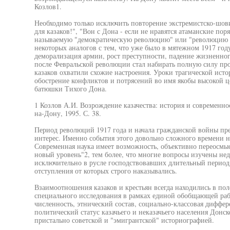
Козлов1.
Необходимо только исключить повторение экстремистско-шов
для казаков!", "Вон с Дона - если не нравятся атаманские по
называемую "демократическую революцию" или "революцию н
некоторых аналогов с тем, что уже было в мятежном 1917 году
деморализация армии, рост преступности, падение жизненного 
после Февральской революции стал набирать полную силу про
казаков охватили схожие настроения. Уроки трагической исто
обострение конфликтов и потрясений во имя якобы высокой 
батюшки Тихого Дона.
1 Козлов А.И. Возрождение казачества: история и современнос
на-Дону, 1995. С. 38.
Период революций 1917 года и начала гражданской войны пр
интерес. Именно события этого довольно сложного времени н
Современная наука имеет возможность, объективно переосмы
новый уровень"2, тем более, что многие вопросы изучены нед
исключительно в русле господствовавших длительный период
отступления от которых строго наказывались.
Взаимоотношения казаков и крестьян всегда находились в пол
специального исследования в рамках единой обобщающей раб
численность, этнический состав, социально-классовая диффе
политический статус казачьего и неказачьего населения Донс
пристально советской и "эмигрантской" историографией.