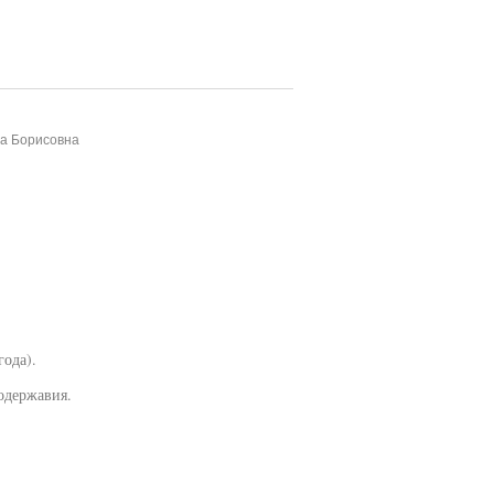
на Борисовна
года).
одержавия.