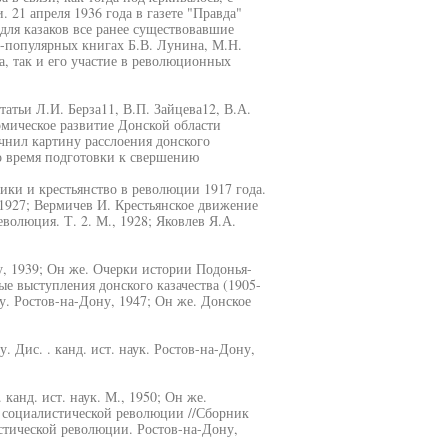
 21 апреля 1936 года в газете "Правда"
ля казаков все ранее существовавшие
-популярных книгах Б.В. Лунина, М.Н.
а, так и его участие в революционных
атьи Л.И. Берза11, В.П. Зайцева12, В.А.
мическое развитие Донской области
чнил картину расслоения донского
во время подготовки к свершению
вики и крестьянство в революции 1917 года.
 1927; Вермичев И. Крестьянское движение
олюция. Т. 2. М., 1928; Яковлев Я.А.
у, 1939; Он же. Очерки истории Подонья-
е выступления донского казачества (1905-
у. Ростов-на-Дону, 1947; Он же. Донское
. Дис. . канд. ист. наук. Ростов-на-Дону,
канд. ист. наук. М., 1950; Он же.
 социалистической революции //Сборник
стической революции. Ростов-на-Дону,