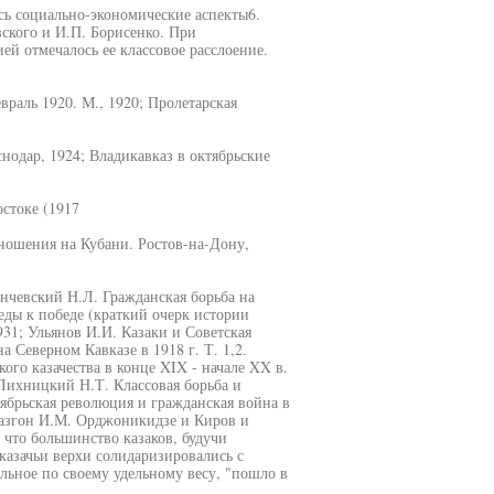
сь социально-экономические аспекты6.
ского и И.П. Борисенко. При
й отмечалось ее классовое расслоение.
враль 1920. М., 1920; Пролетарская
нодар, 1924; Владикавказ в октябрьские
стоке (1917
тношения на Кубани. Ростов-на-Дону,
Янчевский Н.Л. Гражданская борьба на
еды к победе (краткий очерк истории
31; Ульянов И.И. Казаки и Советская
а Северном Кавказе в 1918 г. Т. 1,2.
ого казачества в конце XIX - начале XX в.
; Лихницкий Н.Т. Классовая борьба и
тябрьская революция и гражданская война в
 Разгон И.М. Орджоникидзе и Киров и
, что большинство казаков, будучи
казачьи верхи солидаризировались с
льное по своему удельному весу, "пошло в