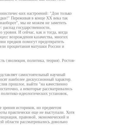
инистичес-ких настроений: "Дон только
рядки!" Переживая в конце XX века так
аоборот", мы не можем не заметить
: распад государственности,
уровня. И сейчас, как и тогда, когда
цесс возрождения казачества, многих
рии предков помогут предотвратить
цели процветания матушки России и
ть (эволюция, политика, теория). Ростов-
едставляет самостоятельный научный
осят наиболее дискуссионный характер.
слив прошлое, выйти "на качественно
остаточно, а некоторые рассматривались
 политико-идеологических установок,
е зрения историков, но предметом
оты практически еще не выступали. Хотя
ренциация, правовой, экономический и
кой области рассматривались довольно