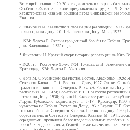
Во второй половине 20-30-х годов интенсивно разрабатывали
Особенно обстоятельно они представлены в трудах Н.Л. Янчев
характеристике казачьей общины перед Февральской революцие
Указыва
4 Ульянов И.И. Казачество в первые дни революции. 1917 - фе
революция на Дону. Сб. 1-4. Ростов-на-Дону, М.-Л, 1922
- 1924; Ладоха Г. Очерки гражданской борьбы на Кубани. Крас
дни. Владикавказ, 1927 и др.
5 Янчевский Н. Краткий очерк истории революции на Юго-Во
- 1920 гг.). Ростов-на-Дону, 1924; Гольдешул И. Земельные о
Краснодар, 1924; Ладоха Г. Указ. соч.
6 Лола М. О кубанском казачестве. Ростов, Краснодар, 1926; 
Северном Кавказе. Т. 1. Ростов-на-Дону, 1927; Он же. От поб
гражданской войны на Северном Кавказе). Ростов-на-Дону, 19
республика. М., 1929; Борисенко И.П. Советские республики н
Ростов-на-Дону, 1930; Кулиш И. Классовое расслоение кубанск
//Труды Кубанского пединститута. Т. I (IV). Краснодар, 1930
кулачество на Кубани. Ростов-на-Дону, 1931; Буркин Н.Г. Ок
горских областях Северного Кавказа. Ростов-на-Дону, 1933;
борьба за власть Советов на Северном Кавказе. М., 1941. лось
середняками, проявляли более продолжительные колебания, а 
российским дворянством, беднейшее же казачество, незначите
ногу с Октябрьской революцией".