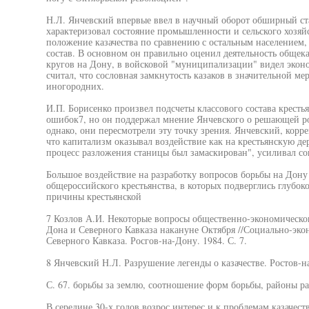
Н.Л. Янчевский впервые ввел в научный оборот обширный ст
характеризовал состояние промышленности и сельского хозяй
положение казачества по сравнению с остальным населением, 
состав. В основном он правильно оценил деятельность общека
кругов на Дону, в войсковой "муниципализации" видел экон
считал, что сословная замкнутость казаков в значительной м
иногородних.
И.П. Борисенко произвел подсчеты классового состава крестья
ошибок7, но он поддержал мнение Янчевского о решающей ро
однако, они пересмотрели эту точку зрения. Янчевский, корр
что капитализм оказывал воздействие как на крестьянскую де
процесс разложения станицы был замаскирован", усиливал соц
Большое воздействие на разработку вопросов борьбы на Дону
общероссийского крестьянства, в которых подверглись глубок
причины крестьянской
7 Козлов А.И. Некоторые вопросы общественно-экономическог
Дона и Северного Кавказа накануне Октября //Социально-эко
Северного Кавказа. Росгов-на-Дону. 1984. С. 7.
8 Янчевский Н.Л. Разрушение легенды о казачестве. Ростов-н
С. 67. борьбы за землю, соотношение форм борьбы, районы р
В середине 30-х годов возрос интерес и к проблемам казачеств