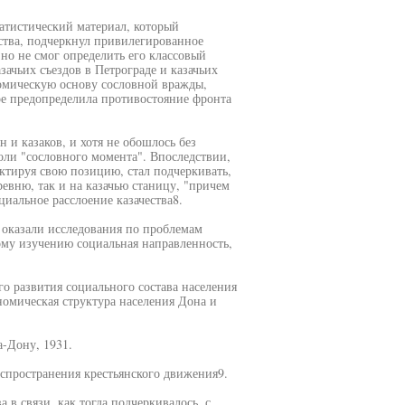
атистический материал, который
ства, подчеркнул привилегированное
но не смог определить его классовый
зачьих съездов в Петрограде и казачьих
омическую основу сословной вражды,
ере предопределила противостояние фронта
н и казаков, и хотя не обошлось без
ли "сословного момента". Впоследствии,
ектируя свою позицию, стал подчеркивать,
ревню, так и на казачью станицу, "причем
иальное расслоение казачества8.
 оказали исследования по проблемам
ому изучению социальная направленность,
о развития социального состава населения
номическая структура населения Дона и
а-Дону, 1931.
аспространения крестьянского движения9.
а в связи, как тогда подчеркивалось, с