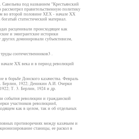
. Савельева под названием "Крестьянский
но рассмотрел правительственную политику
м во второй половине ХЕХ - начале XX
 богатый статистический материал.
одах расценивали происходящее как
тские и эмигрантские историки
 у других доминировали субъективизм,
труды соотечественников3 .
в начале XX века и в период революций
е в борьбе Донского казачества. Февраль
я. Берлин, 1922; Деникин А.И. Очерки
1922; Т. 3. Берлин, 1924 и др.
или события революции и гражданской
черки участников революции4,
одящем как в целом, так и об отдельных
словных противоречиях между казачьим и
юционизирование станицы, ее раскол в