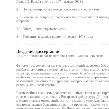
Глава III. Борьба в конце 1917 - начале 1918 г.
§ 1. Поиск компромисса между казаками и крестьянами.
§ 2. Земельный вопрос в программах политических организац
собрание.
§ 3. Объединенное правительство
§ 4. Усиление аграрных волнений весной 1918 года.
Введение диссертации
1999 год, автореферат по истории, Герман, Оксана Борисовна
Феномен возрождения казачества, возникший на исходе XX ст
проблем, связанных с историей казачьего и неказачьего насе
характер, направления, истоки и причины борьбы на поворот
особенностей всех категорий донского казачества и крестьянс
важнейших событиях того времени, которые наложили отпеча
региона, но и всей страны.
Чрезвычайная важность проблематики объясняется также стр
своего нынешнего состояния. Воскрешая субкультуру Донского
межличностных отношений: ничто не должно угрожать благо
что подавляющее большинство из них проявляют уважение и
возрождающемуся казачеству. На Дону хватит места всем - и к