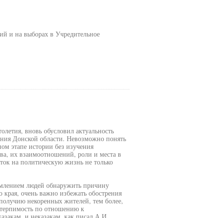
ий и на выборах в Учредительное
олетия, вновь обусловил актуальность
ления Донской области. Невозможно понять
ном этапе истории без изучения
тва, их взаимоотношений, роли и места в
ток на политическую жизнь не только
емлением людей обнаружить причину
 края, очень важно избежать обострения
получию некоренных жителей, тем более,
 терпимость по отношению к
азакам, и неказакам, как писал А.И.