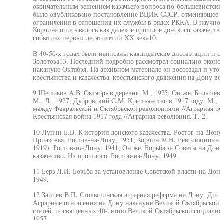
окончательным решением казачьего вопроса по-большевистски.
было опубликовано постановление ВЦИК СССР, отменяющее д
ограничения в отношении их службы в рядах РККА. В научно
Корчина описывалось как далекое прошлое донского казачеств
событиях первых десятилетий XX века10.
В 40-50-х годах были написаны кандидатские диссертации и ст
Золотова13. Последний подробно рассмотрел социально-эконо
накануне Октября. На архивном материале он воссоздал и уто
крестьянства и казачества, крестьянского движения на Дону 
9 Шестаков A.B. Октябрь в деревне. М., 1925; Он же. Больше
М., Л., 1927; Дубровский С.М. Крестьянство в 1917 году. М.,
между Февральской и Октябрьской революциями //Аграрная рев
Крестьянская война 1917 года //Аграрная революция. Т. 2.
10 Лунин Б.В. К истории донского казачества. Ростов-на-Дон
Приазовья. Ростов-на-Дону, 1951; Корчин М.Н. Революционны
1919). Ростов-на-Дону, 1941; Он же. Борьба за Советы на Дон
казачество. Из прошлого. Ростов-на-Дону, 1949.
11 Берз Л.И. Борьба за установление Советской власти на Дону
1949.
12 Зайцев В.П. Столыпинская аграрная реформа на Дону. Дис. 
Аграрные отношения на Дону накануне Великой Октябрьской
статей, посвященных 40-летию Великой Октябрьской социали
1957.