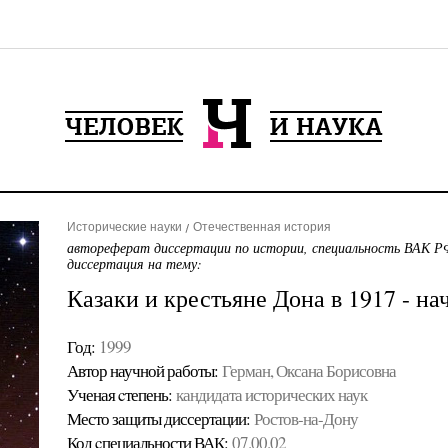
Исторические науки
Отечественная история
автореферат диссертации по истории, специальность ВАК РФ
диссертация на тему:
Казаки и крестьяне Дона в 1917 - нач
Год:
1999
Автор научной работы:
Герман, Оксана Борисовна
Ученая cтепень:
кандидата исторических наук
Место защиты диссертации:
Ростов-на-Дону
Код cпециальности ВАК:
07.00.02