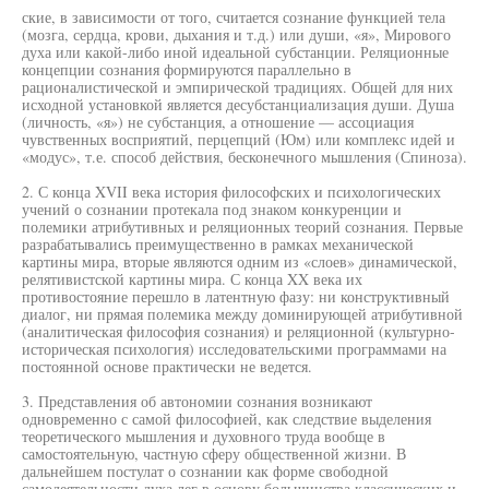
ские, в зависимости от того, считается сознание функцией тела
(мозга, сердца, крови, дыхания и т.д.) или души, «я», Мирового
духа или какой-либо иной идеальной субстанции. Реляционные
концепции сознания формируются параллельно в
рационалистической и эмпирической традициях. Общей для них
исходной установкой является десубстанциализация души. Душа
(личность, «я») не субстанция, а отношение — ассоциация
чувственных восприятий, перцепций (Юм) или комплекс идей и
«модус», т.е. способ действия, бесконечного мышления (Спиноза).
2. С конца XVII века история философских и психологических
учений о сознании протекала под знаком конкуренции и
полемики атрибутивных и реляционных теорий сознания. Первые
разрабатывались преимущественно в рамках механической
картины мира, вторые являются одним из «слоев» динамической,
релятивистской картины мира. С конца XX века их
противостояние перешло в латентную фазу: ни конструктивный
диалог, ни прямая полемика между доминирующей атрибутивной
(аналитическая философия сознания) и реляционной (культурно-
историческая психология) исследовательскими программами на
постоянной основе практически не ведется.
3. Представления об автономии сознания возникают
одновременно с самой философией, как следствие выделения
теоретического мышления и духовного труда вообще в
самостоятельную, частную сферу общественной жизни. В
дальнейшем постулат о сознании как форме свободной
самодеятельности духа лег в основу большинства классических и