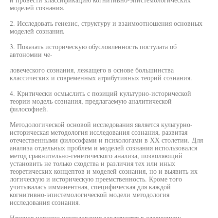
моделей сознания.
2. Исследовать генезис, структуру и взаимоотношения основных
моделей сознания.
3. Показать историческую обусловленность постулата об
автономии че-
ловеческого сознания, лежащего в основе большинства
классических и современных атрибутивных теорий сознания.
4. Критически осмыслить с позиций культурно-исторической
теории модель сознания, предлагаемую аналитической
философией.
Методологической основой исследования является культурно-
историческая методология исследования сознания, развитая
отечественными философами и психологами в XX столетии. Для
анализа отдельных проблем и моделей сознания использовался
метод сравнительно-генетического анализа, позволяющий
установить не только сходства и различия тех или иных
теоретических концептов и моделей сознания, но и выявить их
логическую и историческую преемственность. Кроме того
учитывалась имманентная, специфическая для каждой
когнитивно-эпистемологической модели методология
исследования сознания.
Научная новизна исследования заключается в следующем: