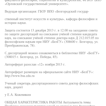
«Орловский государственный университет».
Ведущая организация: ГБОУ ВПО «Белгородский государ-
ственный институт искусств и культуры», кафедра философии и
истории науки.
Защита состоится 13 декабря 2013 г. в 12.00 на заседании совета
по защите диссертаций на соискание учёной степени кандидата
наук, на соискание учёной степени доктора наук Д 212.015.05 по
философским наукам при НИУ «БелГУ» (308600 г. Белгород, ул.
Преображенская, 78).
С диссертацией можно ознакомиться в библиотеке НИУ «БелГУ»
(308015 г. Белгород, ул. Победы, 85).
Автореферат разослан «12» ноября 2013 г.
Автореферат размещен на официальном сайте НИУ «БелГУ»:
http://www.bsu.edu.ru
Ученый секретарь диссертационного совета доктор философских
наук, доцент
у Е.А. Кожемякин
ОБЩАЯ ХАРАКТЕРИСТИКА РАБОТЫ Актуальность темы.
Проблема сознания является одной из главных тем философии,