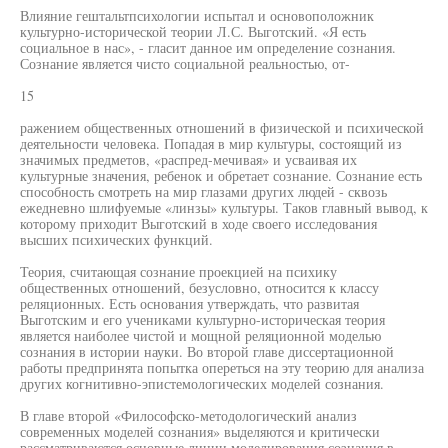
Влияние гештальтпсихологии испытал и основоположник
культурно-исторической теории Л.С. Выготский. «Я есть
социальное в нас», - гласит данное им определение сознания.
Сознание является чисто социальной реальностью, от-
15
ражением общественных отношений в физической и психической
деятельности человека. Попадая в мир культуры, состоящий из
значимых предметов, «распред-мечивая» и усваивая их
культурные значения, ребенок и обретает сознание. Сознание есть
способность смотреть на мир глазами других людей - сквозь
ежедневно шлифуемые «линзы» культуры. Таков главный вывод, к
которому приходит Выготский в ходе своего исследования
высших психических функций.
Теория, считающая сознание проекцией на психику
общественных отношений, безусловно, относится к классу
реляционных. Есть основания утверждать, что развитая
Выготским и его учениками культурно-историческая теория
является наиболее чистой и мощной реляционной моделью
сознания в истории науки. Во второй главе диссертационной
работы предпринята попытка опереться на эту теорию для анализа
других когнитивно-эпистемологических моделей сознания.
В главе второй «Философско-методологический анализ
современных моделей сознания» выделяются и критически
рассматриваются основные линии моделирования сознания в