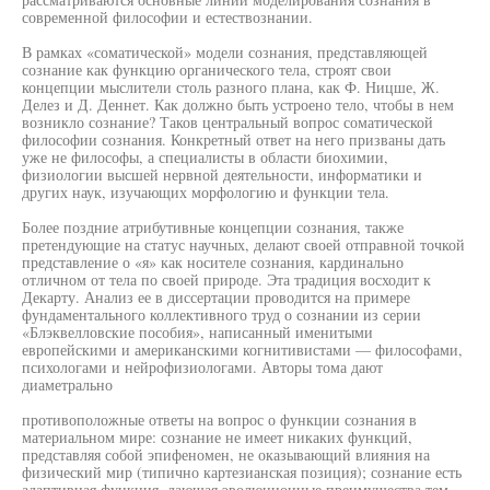
современной философии и естествознании.
В рамках «соматической» модели сознания, представляющей
сознание как функцию органического тела, строят свои
концепции мыслители столь разного плана, как Ф. Ницше, Ж.
Делез и Д. Деннет. Как должно быть устроено тело, чтобы в нем
возникло сознание? Таков центральный вопрос соматической
философии сознания. Конкретный ответ на него призваны дать
уже не философы, а специалисты в области биохимии,
физиологии высшей нервной деятельности, информатики и
других наук, изучающих морфологию и функции тела.
Более поздние атрибутивные концепции сознания, также
претендующие на статус научных, делают своей отправной точкой
представление о «я» как носителе сознания, кардинально
отличном от тела по своей природе. Эта традиция восходит к
Декарту. Анализ ее в диссертации проводится на примере
фундаментального коллективного труд о сознании из серии
«Блэквелловские пособия», написанный именитыми
европейскими и американскими когнитивистами — философами,
психологами и нейрофизиологами. Авторы тома дают
диаметрально
противоположные ответы на вопрос о функции сознания в
материальном мире: сознание не имеет никаких функций,
представляя собой эпифеномен, не оказывающий влияния на
физический мир (типично картезианская позиция); сознание есть
адаптивная функция, дающая эволюционные преимущества тем