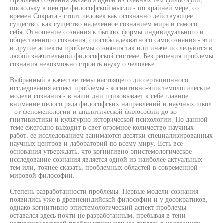
поскольку в центре философской мысли - по крайней мере, со
времен Сократа - стоит человек как осознанно действующее
существо, как существо наделенное сознанием мира и самого
себя. Отношение сознания к бытию, формы индивидуального и
общественного сознания, способы адекватного самосознания - эти
и другие аспекты проблемы сознания так или иначе исследуются в
любой значительной философской системе. Без решения проблемы
сознания невозможно строить науку о человеке.
Выбранный в качестве темы настоящего диссертационного
исследования аспект проблемы - когнитивно-эпистемологические
модели сознания - в наши дни приковывает к себе главное
внимание целого ряда философских направлений и научных школ
- от феноменологии и аналитической философии до ко-
гнитивистики и культурно-исторической психологии. По данной
теме ежегодно выходит в свет огромное количество научных
работ, ее исследованием занимаются десятки специализированных
научных центров и лабораторий по всему миру. Есть все
основания утверждать, что когнитивно-эпистемологическое
исследование сознания является одной из наиболее актуальных
тем или, точнее сказать, проблемных областей в современной
мировой философии.
Степень разработанности проблемы. Первые модели сознания
появились уже в древнеиндийской философии и у досократиков,
однако когнитивно-эпистемологический аспект проблемы
оставался здесь почти не разработанным, пребывая в тени
натурфилософской проблематики или же теряясь в наслоениях