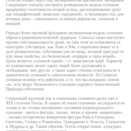
Следующую попытку построить реляционную модель сознания
предпримут позитивисты второй волны, рассматривавшие душу
как специфический «комплекс ощущений», и бихевиори-сты, для
которых душа - совокупность условных рефлексов, стимулов и
реакций.
Гораздо более прочный фундамент реляционная модель сознания
обрела в рационалистической традиции. Спиноза также выступает
против субстанциальности души, но при этом не избавляется от
категории субстанции, как Локк и Юм, а переосмысливает ее в
духе реляционизма: субстанция уже не вещь, которой присущи те
или иные свойства, но бесконечный «порядок и связь вещей».
Душа является «сложной идеей», т.е. комплексом идей. Характер
их взаимосвязи делает одних людей более разумными и
свободными, чем другие, а также задает степень отчетливости и
адекватности сознания и самосознания личности. По Спинозе,
сознание вообще есть рефлексия, а то, что мы называем словом
«я», есть модус бесконечного сознания (cogitatio) божественной
Природы-субстанции.
Следующий крупный шаг в понимании сознания сделал уже в
XIX столетии Гегель. В «науке об опыте сознания» исследуются не
только и не столько внутренние состояния индивидуального
сознания - цвета и фигуры, запахи, звуки и прочие «перцепции»,
- сколько исторически конкретные фигуры Раба и Господина,
Скептика, Стоика и Романтика, Гражданина и Эгоиста, Служителя
и Мудреца и др. Таким образом, Гегель открыл новое, культурно-
историческое измерение сознания.