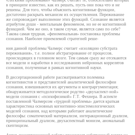
в принципе известно, как их решать, пусть они пока что и не
решены. Для того, чтобы объяснить когнитивные функции,
достаточно раскрыть механизм их осуществления. Переживание
же сопровождает выполнение этих функций. Сознание является
атрибутом души - ментальным феноменом, но не ее когнитивной
функцией. Чем же оно, в таком случае, является само по себе?
Такова самая трудная, «феноменальная» постановка проблемы
сознания. Наиболее приемлемой стратегией реше-
ния данной проблемы Чалмерс считает «изоляцию субстрата
переживания», т.е. полное абстрагирование от процессов,
происходящих в головном мозге. Тем самым сразу же отсекаются
все модели и наработки в исследованиях нейронных коррелятов
сознания, полученные в рамках когнитивной науки.
В диссертационной работе рассматривается полемика
когнитивистов и представителей аналитической философии
сознания, взвешиваются их аргументы и контраргументация;
обнаруживается методологическое родство «двухаспект-ной»
модели сознания с «психофизикой» Г.Т. Фехнера. В аспекте
поставленной Чалмерсом «трудной проблемы» дается краткая
характеристика основных когнитивно-эпистемологических
моделей сознания, над которыми работают аналитические
философы: соматический материализм, интеракционный дуализм,
принципиальный дуализм, двухаспектный монизм, аномальный
скептицизм.
Автор диссертационной работы предлагает собственный взгляд на