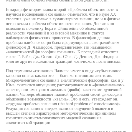
В параграфе втором главы второй «Проблема объективности в
научном исследовании сознания» отмечается, что в науке XX
столетия, уже не только в гуманитарном знании, но и в физике
остро встала проблема объективности сознания. Достаточно
вспомнить полемику Бора и Эйнштейна об объективной
реальности уравнений в квантовой механике и статусе
наблюдателя физических процессов. В философии данная
проблема наиболее остро была сформулирована австралийским
философом Д. Чалмерсом, представителем так называемой
«аналитической философии сознания». К последней относятся
также Г. Райл, Дж. Остин, Дж. Сёрл, Д. Деннет, Дж. Фодор и
многие другие наследники традиций логического позитивизма.
Под термином «сознание» Чалмерс имеет в виду «субъективное
качество опыта: каково это — быть когнитивным агентом».
Микроэлементами сознания в аналитической философии, как и у
Юма, считаются ощущения; рассматриваемые в «феноменальном»
аспекте, они именуются «квалиа» (qualia), качествами душевной
жизни. Чалмерс объявляет главной проблемой своей философии
объяснение возможности «квалиа». Это и есть, утверждает он,
«трудная проблема сознания (the hard problem of consciousness)».
Редукция сознания к «переживанию» ощущений является в
высшей степени характерным методологическим принципом
когнитивно-эпистемологических моделей сознания в
аналитической традиции.
«Легкими проблемами» Чалмерс считает те, относительно которых