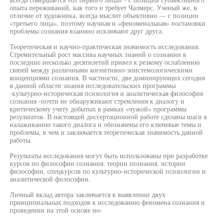
опыта переживаний, как того и требует Чалмерс. Ученый же, в
отличие от художника, всегда мыслит объективно — с позиции
«третьего лица», поэтому научная и «феноменальная» постановки
проблемы сознания взаимно исключают друг друга.
Теоретическая и научно-практическая значимость исследования.
Стремительный рост массива научных знаний о сознании в
последние несколько десятилетий привел к резкому ослаблению
связей между различными когнитивно-эпистемологическими
концепциями сознания. В частности, две доминирующих сегодня
в данной области знания исследовательских программы
-культурно-историческая психология и аналитическая философия
сознания -почти не обнаруживают стремления к диалогу и
критическому учету добытых в рамках «чужой» программы
результатов. В настоящей диссертационной работе сделаны шаги к
налаживанию такого диалога и обозначены его ключевые темы и
проблемы, в чем и заключается теоретическая значимость данной
работы.
Результаты исследования могут быть использованы при разработке
курсов по философии сознания, теории познания, истории
философии, спецкурсов по культурно-исторической психологии и
аналитической философии.
Личный вклад автора заключается в выявлении двух
принципиальных подходов к исследованию феномена сознания и
проведении на этой основе но-