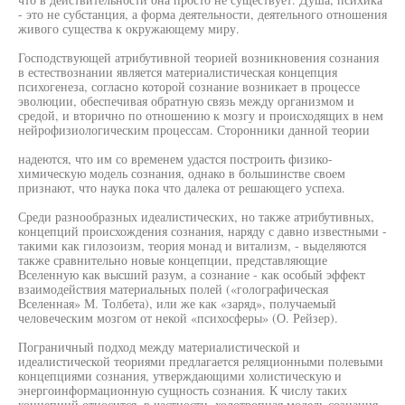
- это не субстанция, а форма деятельности, деятельного отношения
живого существа к окружающему миру.
Господствующей атрибутивной теорией возникновения сознания
в естествознании является материалистическая концепция
психогенеза, согласно которой сознание возникает в процессе
эволюции, обеспечивая обратную связь между организмом и
средой, и вторично по отношению к мозгу и происходящих в нем
нейрофизиологическим процессам. Сторонники данной теории
надеются, что им со временем удастся построить физико-
химическую модель сознания, однако в большинстве своем
признают, что наука пока что далека от решающего успеха.
Среди разнообразных идеалистических, но также атрибутивных,
концепций происхождения сознания, наряду с давно известными -
такими как гилозоизм, теория монад и витализм, - выделяются
также сравнительно новые концепции, представляющие
Вселенную как высший разум, а сознание - как особый эффект
взаимодействия материальных полей («голографическая
Вселенная» М. Толбета), или же как «заряд», получаемый
человеческим мозгом от некой «психосферы» (О. Рейзер).
Пограничный подход между материалистической и
идеалистической теориями предлагается реляционными полевыми
концепциями сознания, утверждающими холистическую и
энергоинформационную сущность сознания. К числу таких
концепций относится, в частности, холотропная модель сознания,