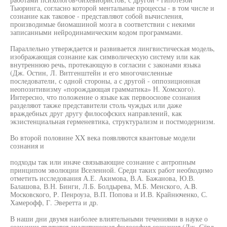
Тьюринга, согласно которой ментальные процессы - в том числе и
сознание как таковое - представляют собой вычисления,
производимые биомашиной мозга в соответствии с некими
записанными нейродинамическим кодом программами.
Параллельно утверждается и развивается лингвистическая модель,
изображающая сознание как символическую систему или как
внутреннюю речь, протекающую в согласии с законами языка
(Дж. Остин, Л. Витгенштейн и его многочисленные
последователи, с одной стороны, а с другой - оппозиционная
неопозитивизму «порождающая грамматика» Н. Хомского).
Интересно, что положение о языке как первооснове сознания
разделяют также представители столь чуждых или даже
враждебных друг другу философских направлений, как
экзистенциальная герменевтика, структурализм и постмодернизм.
Во второй половине XX века появляются квантовые модели
сознания и
подходы так или иначе связывающие сознание с антропным
принципом эволюции Вселенной. Среди таких работ необходимо
отметить исследования А.Е. Акимова, В.А. Бажанова, Ю.В.
Балашова, В.Н. Бинги, Л.Б. Болдырева, М.Б. Менского, A.B.
Московского, Р. Пенроуза, В.П. Попова и И.В. Крайнюченко, С.
Хамерофф, Г. Эверетта и др.
В наши дни двумя наиболее влиятельными течениями в науке о
сознании являются аналитическая философия сознания (Дж. Сёрл,