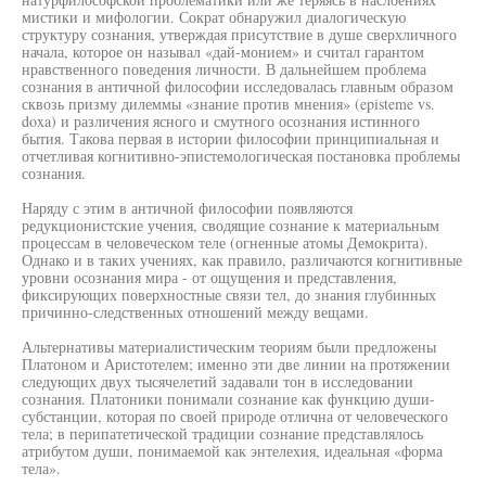
мистики и мифологии. Сократ обнаружил диалогическую
структуру сознания, утверждая присутствие в душе сверхличного
начала, которое он называл «дай-монием» и считал гарантом
нравственного поведения личности. В дальнейшем проблема
сознания в античной философии исследовалась главным образом
сквозь призму дилеммы «знание против мнения» (episteme vs.
doxa) и различения ясного и смутного осознания истинного
бытия. Такова первая в истории философии принципиальная и
отчетливая когнитивно-эпистемологическая постановка проблемы
сознания.
Наряду с этим в античной философии появляются
редукционистские учения, сводящие сознание к материальным
процессам в человеческом теле (огненные атомы Демокрита).
Однако и в таких учениях, как правило, различаются когнитивные
уровни осознания мира - от ощущения и представления,
фиксирующих поверхностные связи тел, до знания глубинных
причинно-следственных отношений между вещами.
Альтернативы материалистическим теориям были предложены
Платоном и Аристотелем; именно эти две линии на протяжении
следующих двух тысячелетий задавали тон в исследовании
сознания. Платоники понимали сознание как функцию души-
субстанции, которая по своей природе отлична от человеческого
тела; в перипатетической традиции сознание представлялось
атрибутом души, понимаемой как энтелехия, идеальная «форма
тела».