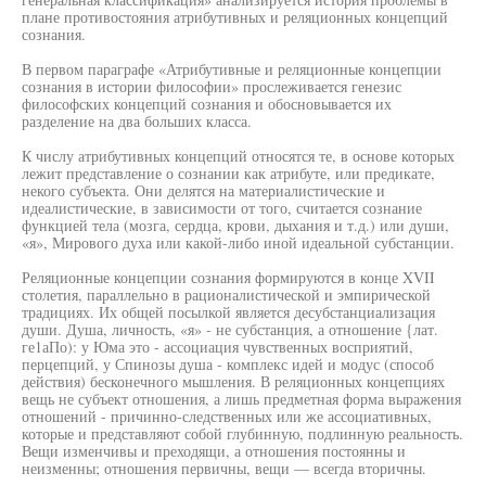
плане противостояния атрибутивных и реляционных концепций
сознания.
В первом параграфе «Атрибутивные и реляционные концепции
сознания в истории философии» прослеживается генезис
философских концепций сознания и обосновывается их
разделение на два больших класса.
К числу атрибутивных концепций относятся те, в основе которых
лежит представление о сознании как атрибуте, или предикате,
некого субъекта. Они делятся на материалистические и
идеалистические, в зависимости от того, считается сознание
функцией тела (мозга, сердца, крови, дыхания и т.д.) или души,
«я», Мирового духа или какой-либо иной идеальной субстанции.
Реляционные концепции сознания формируются в конце XVII
столетия, параллельно в рационалистической и эмпирической
традициях. Их общей посылкой является десубстанциализация
души. Душа, личность, «я» - не субстанция, а отношение {лат.
ге1аПо): у Юма это - ассоциация чувственных восприятий,
перцепций, у Спинозы душа - комплекс идей и модус (способ
действия) бесконечного мышления. В реляционных концепциях
вещь не субъект отношения, а лишь предметная форма выражения
отношений - причинно-следственных или же ассоциативных,
которые и представляют собой глубинную, подлинную реальность.
Вещи изменчивы и преходящи, а отношения постоянны и
неизменны; отношения первичны, вещи — всегда вторичны.