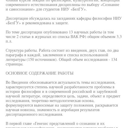
современного естествознания дисциплины по выбору «Сознание
и самосознание» для студентов НИУ «БелГУ».
Диссертация обсуждалась на заседаниях кафедры философии НИУ
«БелГУ» и рекомендована к защите.
По теме диссертации опубликовано 13 научных работы (в том
числе 2 статьи в журналах из списка ВАК РФ) общим объемом 3,3
п.л.
Структура работы. Работа состоит из введения, двух глав, по два
параграфа в каждой, заключения и списка использованной
литературы (150 источников). Общий объем исследования - 134
страницы.
ОСНОВНОЕ СОДЕРЖАНИЕ РАБОТЫ
Во Введении обосновывается актуальность темы исследования,
характеризуется степень научной разработанности проблемы в
истории философии и в современной российской и зарубежной
научной литературе, определяются цель, задачи, объект и предмет
исследования, теоретико-методологическая основа,
формулируются выносимые на защиту положения, раскрывается
научная новизна, значимость и апробация результатов
диссертационного исследования.
В первой главе «Генезис представлений о сознании и их
генеральная классификация» анализируется история проблемы в