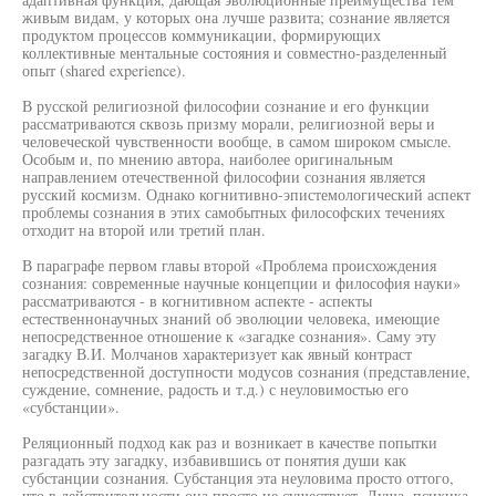
живым видам, у которых она лучше развита; сознание является
продуктом процессов коммуникации, формирующих
коллективные ментальные состояния и совместно-разделенный
опыт (shared experience).
В русской религиозной философии сознание и его функции
рассматриваются сквозь призму морали, религиозной веры и
человеческой чувственности вообще, в самом широком смысле.
Особым и, по мнению автора, наиболее оригинальным
направлением отечественной философии сознания является
русский космизм. Однако когнитивно-эпистемологический аспект
проблемы сознания в этих самобытных философских течениях
отходит на второй или третий план.
В параграфе первом главы второй «Проблема происхождения
сознания: современные научные концепции и философия науки»
рассматриваются - в когнитивном аспекте - аспекты
естественнонаучных знаний об эволюции человека, имеющие
непосредственное отношение к «загадке сознания». Саму эту
загадку В.И. Молчанов характеризует как явный контраст
непосредственной доступности модусов сознания (представление,
суждение, сомнение, радость и т.д.) с неуловимостью его
«субстанции».
Реляционный подход как раз и возникает в качестве попытки
разгадать эту загадку, избавившись от понятия души как
субстанции сознания. Субстанция эта неуловима просто оттого,
что в действительности она просто не существует. Душа, психика