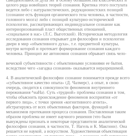
целого ряда новейших теорий сознания. Критика этого постулата
ведется либо с натуралистических, редукционистских позиций
(сознание есть функция органического тела человека, в частности,
головного мозга) либо с позиций культурно-исторической
психологии, рассматривающих индивидуальное сознание как
интериоризованный пласт общественных отношений,
«социальное в нас» (Л.С. Выготский). Историческая методология
исследования сознания открывает для философии и психологии
двери в мир «объективного духа», т.е. предметной культуры,
внутри которой и протекает формирование сознания каждого
человека. Принцип же автономии сознания обрывает связь чело-
веческой субъективности с объективными условиями ее бытия,
вследствие чего «загадка сознания» оказывается неразрешимой.
4. В аналитической философии сознание понимается прежде всего
«субъективное качество опыта» (Д. Чалмерс), а опыт, в свою
очередь, сводится к совокупности феноменов внутреннего
переживания ^иаНа). Суть «трудной» проблемы сознания в том,
чтобы объяснить происхождение феноменов восприятия «от
первого лица», с точки зрения «когнитивного агента»,
абстрагируясь от всех объективных факторов, функций и
механизмов протекания процесса сознания. Поставленная таким
образом проблема не имеет научного решения (что были
вынуждены признать и некоторые представители аналитической
философии сознания, в частности, Т. Нагель и К. Макгинн). Она
решается не наукой, а искусством. Художественная объективация
всегда совершается «от первого лица» - с позиции субъективного