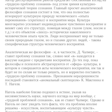
«трудную проблему сознания» под углом зрения культурно-
исторической теории сознания. Главный просчет аналитической
философии сознания состоит в том, что она полностью
игнорирует культурную природу человеческого «опыта
переживания» (experience) и восприятия мира. Культура
многократно усиливает индивидуальное чувственно восприятие и
меняет саму его структуру, помещая между глазом (ухом, носом и
т.д.) и его объектом «линзу» исторически накопленного
человечеством опыта чувств. Люди воспринимает мир не только
своим природным глазом, но и глазами других людей, - такова
специфическая структура человеческого восприятия.
Аналитическая же философия - и, в частности, Д. Чалмерс, -
ставит проблему сознания так, словно моё «я» находится в
вакууме наедине с предметами восприятия. До тех пор, пока
философы и психологи абстрагируются от «эфира» культуры, в
котором и совершаются акты человеческого восприятия, им так и
будет не по силам не только решить, но и корректно поставить
«трудную проблему сознания». Признанием неразрешимости
последней становится «аномальный скептицизм» К. Макгинна и
Т. Нагеля.
Нагель наиболее близко подошел к истине, указав на
несовместимость науки, научного взгляда на мир вообще, с
«трудной проблемой сознания», как ее ставит Чалмерс. Однако и
Нагель не смог увидеть того факта, что эта проблема вполне
решаема - искусством, воспитывающим «культуру чувств».
Художественная объективация, посредством слова, звука или