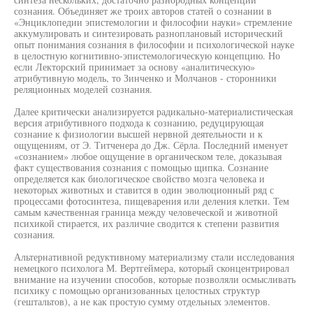
сознания. Объединяет же троих авторов статей о сознании в
«Энциклопедии эпистемологии и философии науки» стремление
аккумулировать и синтезировать разноплановый исторический
опыт понимания сознания в философии и психологической науке
в целостную когнитивно-эпистемологическую концепцию. Но
если Лекторский принимает за основу «аналитическую»
атрибутивную модель, то Зинченко и Молчанов - сторонники
реляционных моделей сознания.
Далее критически анализируется радикально-материалистическая
версия атрибутивного подхода к сознанию, редуцирующая
сознание к физиологии высшей нервной деятельности и к
ощущениям, от Э. Титченера до Дж. Сёрла. Последний именует
«сознанием» любое ощущение в органическом теле, доказывая
факт существования сознания с помощью щипка. Сознание
определяется как биологическое свойство мозга человека и
некоторых животных и ставится в один эволюционный ряд с
процессами фотосинтеза, пищеварения или деления клетки. Тем
самым качественная граница между человеческой и животной
психикой стирается, их различие сводится к степени развития
сознания.
Альтернативной редуктивному материализму стали исследования
немецкого психолога М. Вертгеймера, который сконцентрировал
внимание на изучении способов, которые позволяли осмысливать
психику с помощью организованных целостных структур
(гештальтов), а не как простую сумму отдельных элементов.