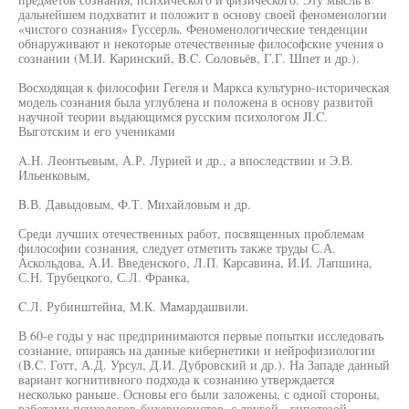
дальнейшем подхватит и положит в основу своей феноменологии
«чистого сознания» Гуссерль. Феноменологические тенденции
обнаруживают и некоторые отечественные философские учения о
сознании (М.И. Каринский, B.C. Соловьёв, Г.Г. Шпет и др.).
Восходящая к философии Гегеля и Маркса культурно-историческая
модель сознания была углублена и положена в основу развитой
научной теории выдающимся русским психологом JI.C.
Выготским и его учениками
A.Н. Леонтьевым, А.Р. Лурией и др., а впоследствии и Э.В.
Ильенковым,
B.В. Давыдовым, Ф.Т. Михайловым и др.
Среди лучших отечественных работ, посвященных проблемам
философии сознания, следует отметить также труды С.А.
Аскольдова, А.И. Введенского, Л.П. Карсавина, И.И. Лапшина,
С.Н. Трубецкого, С.Л. Франка,
C.Л. Рубинштейна, М.К. Мамардашвили.
В 60-е годы у нас предпринимаются первые попытки исследовать
сознание, опираясь на данные кибернетики и нейрофизиологии
(B.C. Готт, А.Д. Урсул, Д.И. Дубровский и др.). На Западе данный
вариант когнитивного подхода к сознанию утверждается
несколько раньше. Основы его были заложены, с одной стороны,
работами психологов-бихевиористов, с другой - гипотезой