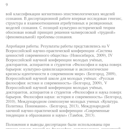
9
вой классификации когнитивно-эпистемологических моделей
сознания. В диссертационной работе впервые исследован генезис,
структура и взаимоотношения атрибутивных и реляционных
моделей сознания. С позиций культурно-исторической теории
обоснован новый принцип решения чалмерсовской «трудной»
(феноменальной) проблемы сознания.
Апробация работы. Результаты работы представлялись на V
Всероссийской научно-практической конференции «Система
ценностей современного общества» (Новосибирск, 2009), IV
Всероссийской научной конференции молодых учёных,
докторантов, аспирантов и студентов «Философия и наука поверх
барьеров: культурно-цивилизационные и аксиологические
кризисы идентичности в современном мире» (Белгород, 2009),
Всероссийской научной школе для молодых учёных: «Русская
философия: истоки и современность» (Белгород, 2009), V
Всероссийской научной конференции молодых учёных,
докторантов, аспирантов и студентов «Философия и наука поверх
барьеров. Философия науки: история и современность» (Белгород,
2010), Международном симпозиуме молодых ученых «Культура.
Политика. Понимание». (Белгород, 2013), Международной
заочной научно-практической конференции «Современные
тенденции в образовании и науке» (Тамбов, 2013).
Положения и выводы диссертации были использованы при
чтении курсов лекций по философии, культурологии, концепций