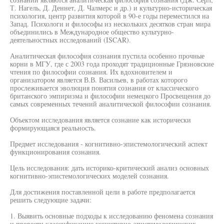
Т. Нагель, Д. Деннет, Д. Чалмерс и др.) и культурно-историческая
психология, центр развития которой в 90-е годы переместился на
Запад. Психологи и философы из нескольких десятков стран мира
объединились в Международное общество культурно-
деятельностных исследований (ISCAR).
Аналитическая философия сознания пустила особенно прочные
корни в МГУ, где с 2003 года проходят традиционные Грязновские
чтения по философии сознания. Их вдохновителем и
организатором является В.В. Васильев, в работах которого
прослеживается эволюция понятия сознания от классического
британского эмпиризма и философии немецкого Просвещения до
самых современных течений аналитической философии сознания.
Объектом исследования является сознание как исторически
формирующаяся реальность.
Предмет исследования - когнитивно-эпистемологический аспект
функционирования сознания.
Цель исследования: дать историко-критический анализ основных
когнитивно-эпистемологических моделей сознания.
Для достижения поставленной цели в работе предполагается
решить следующие задачи:
1. Выявить основные подходы к исследованию феномена сознания
и провести классификацию когнитивно-эпистемологических