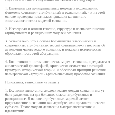
1. Выявлены два принципиальных подхода к исследованию
феномена сознания - атрибутивный и реляционный, - и на этой
основе проведена новая классификация когнитивно-
эпистемологических моделей сознания.
2. Исследован и описан генезис, структура и взаимоотношения
атрибутивных и реляционных моделей сознания.
3. Установлено, что в основе большинства классических и
современных атрибутивных теорий сознания лежит постулат об
автономии человеческого сознания, и показана историческая
обусловленность этой абстракции.
4. Когнитивно-эпистемологическая модель сознания, предлагаемая
аналитической философией, критически осмыслена с позиций
культурно-исторической теории, и обоснован принцип решения
чалмерсовской «трудной» (феноменальной) проблемы сознания.
Положения, выносимые на защиту:
1. Все когнитивно-эпистемологические модели сознания могут
быть разделены на два больших класса: атрибутивные и
реляционные. В основе атрибутивных моделей лежит
представление о сознании как атрибуте, или предикате, некоего
субъекта. Такие модели делятся на материалистические и
идеалистиче-