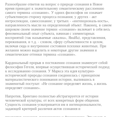
Разнообразие ответов на вопрос о природе сознания в Новое
время приводит к значительному семантическому расслоению
самого термина «сознание». У одних философов он означает
субъективную сторону процесса познания; у других - акт
интроспекции, самосознание; у третьих - «интенциональ-ность»,
направленность мысли на определенный объект. Наконец, в самом
широком своем значение термин «сознание» включает в себя весь
феноменальный опыт субъекта, начиная с элементарных
восприятий (так называемые «квалиа», ЯиаИа), представления,
переживания, и т.д. - словом, сферу субъективности в целом,
включая сюда и внутренние состояния психики животных. При
желании можно выделить и некоторые другие значения и
семантические оттенки термина «сознание».
Кардинальный прорыв в постижении сознания знаменует собой
философия Гегеля, впервые осуществившая исторический подход
к исследованию сознания. У Маркса эта идея культурно-
исторической природы сознания соединилась с принципом
материалистического понимания истории, вылившись в
знаменитый постулат: «Не сознание определяет жизнь, а жизнь
определяет сознание».
Напротив, Брентано полностью абстрагируется от истории
человеческой культуры, от всех конкретных форм общения.
Сущность сознания усматривается им в интенциональности,
задающей критерий различия актов сознания и
предметов сознания, психического и физического. Эту мысль в