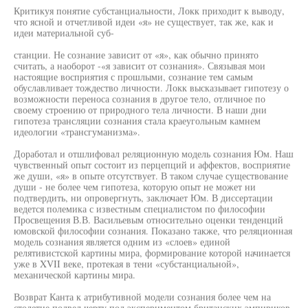
Критикуя понятие субстанциальности, Локк приходит к выводу,
что ясной и отчетливой идеи «я» не существует, так же, как и
идеи материальной суб-
станции. Не сознание зависит от «я», как обычно принято
считать, а наоборот -«я зависит от сознания». Связывая мои
настоящие восприятия с прошлыми, сознание тем самым
обуславливает тождество личности. Локк высказывает гипотезу о
возможности переноса сознания в другое тело, отличное по
своему строению от природного тела личности. В наши дни
гипотеза трансляции сознания стала краеугольным камнем
идеологии «трансгуманизма».
Доработал и отшлифовал реляционную модель сознания Юм. Наш
чувственный опыт состоит из перцепций и аффектов, восприятие
же души, «я» в опыте отсутствует. В таком случае существование
души - не более чем гипотеза, которую опыт не может ни
подтвердить, ни опровергнуть, заключает Юм. В диссертации
ведется полемика с известным специалистом по философии
Просвещения В.В. Васильевым относительно оценки тенденций
юмовской философии сознания. Показано также, что реляционная
модель сознания является одним из «слоев» единой
релятивистской картины мира, формирование которой начинается
уже в XVII веке, протекая в тени «субстанциальной»,
механической картины мира.
Возврат Канта к атрибутивной модели сознания более чем на
столетие подвел черту под экспериментом британских эмпириков.