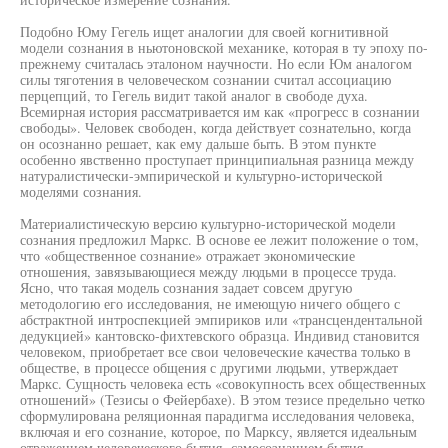
Подобно Юму Гегель ищет аналогии для своей когнитивной
модели сознания в ньютоновской механике, которая в ту эпоху по-
прежнему считалась эталоном научности. Но если Юм аналогом
силы тяготения в человеческом сознании считал ассоциацию
перцепций, то Гегель видит такой аналог в свободе духа.
Всемирная история рассматривается им как «прогресс в сознании
свободы». Человек свободен, когда действует сознательно, когда
он осознанно решает, как ему дальше быть. В этом пункте
особенно явственно проступает принципиальная разница между
натуралистически-эмпирической и культурно-исторической
моделями сознания.
Материалистическую версию культурно-исторической модели
сознания предложил Маркс. В основе ее лежит положение о том,
что «общественное сознание» отражает экономические
отношения, завязывающиеся между людьми в процессе труда.
Ясно, что такая модель сознания задает совсем другую
методологию его исследования, не имеющую ничего общего с
абстрактной интроспекцией эмпириков или «трансцендентальной
дедукцией» кантовско-фихтевского образца. Индивид становится
человеком, приобретает все свои человеческие качества только в
обществе, в процессе общения с другими людьми, утверждает
Маркс. Сущность человека есть «совокупность всех общественных
отношений» (Тезисы о Фейербахе). В этом тезисе предельно четко
сформулирована реляционная парадигма исследования человека,
включая и его сознание, которое, по Марксу, является идеальным
отражением человеческого бытия -самосознанием бытия.