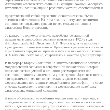
Автономия человеческого сознания - фикция, ложный «абстракт»,
исторически возникающий с развитием частной собственности и
представляющий собой отражение «эгоистического» бытия
частного собственника. На этом ложном постулате автономии
сознания основывались едва ли не все модели сознания в
философии Нового времени.
За конкретно психологическую разработку реляционной
парадигмы в философии сознания возьмутся в 1920-е годы
Л.С.Выготский, А.Н.Леонтьев, А.Р. Лурия и другие психологи
культурно-исторической школы. Продолжала развиваться и старая,
атрибутивная парадигма, причем в научной психологии с конца
XIX века она, безусловно, сохранялась в качестве доминирующей.
В параграфе втором «Когнитивно-эпистемологические аспекты
моделирования сознания в современной психологии» история
психологических учений о сознании рассматривается под
когнитивно-эпистемологическим углом зрения. Здесь выясняется,
что практически все психологические модели сознания
формировались под мощным воздействием философии и, в свою
очередь, существенно повлияли на формирование новейших
философских концепций сознания.
Данное обстоятельство особенно хорошо заметно, например, в
фундаментальной «Энциклопедии эпистемологии и философии
науки», где мы находим сразу три статьи «Сознание», написанные
ведущими отечественными специалистами в области