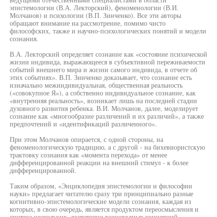
эпистемологии (В.А. Лекторский), феноменологии (В.И.
Молчанов) и психологии (В.П. Зинченко). Все эти авторы
обращают внимание на рассмотрение, помимо чисто
философских, также и научно-психологических понятий и модели
сознания.
В.А. Лекторский определяет сознание как «состояние психической
жизни индивида, выражающееся в субъективной переживаемости
событий внешнего мира и жизни самого индивида, в отчете об
этих событиях». В.П. Зинченко доказывает, что сознание есть
изначально межиндивидуальная, общественная реальность
(«совокупное Я»), а собственно индивидуальное сознание, как
«внутренняя реальность», возникает лишь на последней стадии
духовного развития ребенка. В.И. Молчанов, далее, моделирует
сознание как «многообразие различений и их различий», а также
предпочтений и «идентификаций различенного».
При этом Молчанов опирается, с одной стороны, на
феноменологическую традицию, а с другой - на бихевиористскую
трактовку сознания как «момента перехода» от менее
дифференцированной реакции на внешний стимул - к более
дифференцированной.
Таким образом, «Энциклопедия эпистемологии и философии
науки» предлагает читателю сразу три принципиально разные
когнитивно-эпистемологические модели сознания, каждая из
которых, в свою очередь, является продуктом переосмысления и
синтеза нескольких, достаточно разнородных концепций