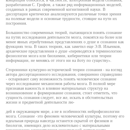
разработанная С. Грофом, а также ряд информационных моделей,
созданных в рамках современной когнитивной науки. В
диссертации критически анализируются различные точки зрения
на полевые модели и основные трудности, стоящие на пути их
построения.
Большинство современных теорий, пытающихся понять сознание
на путях исследования деятельности мозга, покоятся на более или
менее явных атрибутивных представлениях о душе и сознании как
функциях тела. В таких теориях, как заметил еще Э.В. Ильенков,
архаические представления о душе «переводятся в терминологию
физиологии мозга или биохимии, кибернетики или теории
информации, не меняясь от этого ни на йоту по существу».
Сторонники культурно-исторической теории сознания - на взгляд
автора диссертационного исследования, совершенно справедливо
- оспаривают саму возможность понять человеческое сознание
через исследование механизмов работы мозга. В полной мере
признавая важность и влияние материальных структур на
возникновение и формирование сознания, стоит отметить, что
сущность сознания следует, все же, искать в обстоятельствах
жизни и предметной деятельности лю-
дей в окружающем мире, а не в особенностях нейрофизиологии
мозга. Сознание -это феномен человеческой культуры, поэтому его
идеальная природа навсегда останется скрытой от физиков и
биологов, имеющих дело исключительно с материальными
механизмами осуществления сознательной деятельности.