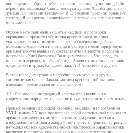
воплощение в образах небесных светил солнца, луны, звезд («Во
первой раз вышивала/ Светел месяц со лунами,/Светел месяц со
лунами,/Со чистыми звездами») В Олонецкой губернии орнамент,
состоящий из кругов, прочитывался не только как символ солнца,
но и «месяца»
Особое место занимали вышитые надписи и поговорки,
украшавшие предметы убранства крестьянского жилища,
указывающие на назначение вещи или содержащие доброе
пожелание Чаще всего полотенца и скатерти имели шрифтовую
орнаментальную вышивку, составленную из текстов пословиц и
поговорок «Хлеб батюшка,/ Водица матушка», «Что город, то
норов, что деревня, то обычай» и др Анализ этого типа вышивок
представлен в трудах КД Далматова, А В Алексеева и других
В этой главе диссертации подробно рассмотрены и другие,
типичные для Северо-Запада, мотивы крестьянской вышивки,
имеющие прямые аналогии с фольклором
3.2 «Использование традиций крестьянской вышивки в
современном народном творчестве и художественных промыслах»
Процесс эволюции русской народной вышивки на протяжении
XVIII -начала XX века представлял собой постепенный переход от
древних архаических мотивов к сюжетным реалистическим
изображениям бытового жанра Развитие этого процесса затронуло
не только область художественно-стилистической характеристики
вышитых предметов, сказалось оно и в совершенствовании