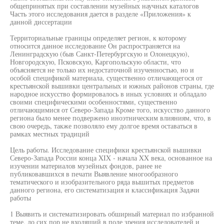
общепринятых при составлении музейных научных каталогов
Часть этого исследования дается в разделе «Приложения» к
данной диссертации
Территориальные границы определяет регион, к которому
относится данное исследование Он распространяется на
Ленинградскую (быв Санкт-Петербургскую и Олонецкую),
Новгородскую, Псковскую, Каргопольскую области, что
объясняется не только их недостаточной изученностью, но и
особой спецификой материала, существенно отличающегося от
крестьянской вышивки центральных и южных районов страны, где
народное искусство формировалось в иных условиях и обладало
своими специфическими особенностями, существенно
отличающимися от Северо-Запада Кроме того, искусство данного
региона было менее подвержено иноэтническим влияниям, что, в
свою очередь, также позволяло ему долгое время оставаться в
рамках местных традиций
Цель работы. Исследование специфики крестьянской вышивки
Северо-Запада России конца XIX - начала XX века, основанное на
изучении материалов музейных фондов, ранее не
публиковавшихся в печати Выявление многообразного
тематического и изобразительного ряда вышитых предметов
данного региона, его систематизация и классификация Задачи
работы
1 Выявить и систематизировать обширный материал по избранной
теме, до сих пор не входящий в поле зрения исследователей и