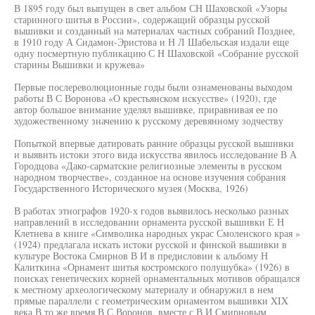
В 1895 году был выпущен в свет альбом СН Шаховской «Узоры
старинного шитья в России», содержащий образцы русской
вышивки и созданный на материалах частных собраний Позднее,
в 1910 году А Сидамон-Эристова и Н Л Шабельская издали еще
одну посмертную публикацию С Н Шаховской «Собрание русской
старины Вышивки и кружева»
Первые послереволюционные годы были ознаменованы выходом
работы В С Воронова «О крестьянском искусстве» (1920), где
автор большое внимание уделял вышивке, приравнивая ее по
художественному значению к русскому деревянному зодчеству
Попыткой впервые датировать ранние образцы русской вышивки
и выявить истоки этого вида искусства явилось исследование В А
Городцова «Дако-сарматские религиозные элементы в русском
народном творчестве», созданное на основе изучения собрания
Государственного Исторического музея (Москва, 1926)
В работах этнографов 1920-х годов выявилось несколько разных
направлений в исследовании орнамента русской вышивки Е Н
Клетнева в книге «Символика народных украс Смоленского края »
(1924) предлагала искать истоки русской и финской вышивки в
культуре Востока Смирнов В И в предисловии к альбому Н
Калиткина «Орнамент шитья костромского полушубка» (1926) в
поисках генетических корней орнаментальных мотивов обращался
к местному археологическому материалу и обнаружил в нем
прямые параллели с геометрическим орнаментом вышивки XIX
века В то же время В С Воронов, вместе с В И Смирновым