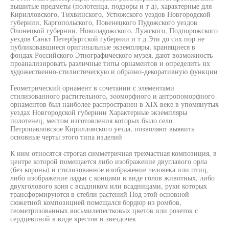
вышитые предметы (полотенца, подзоры и т д), характерные для
Кирилловского, Тихвинского, Устюжского уездов Новгородской
губернии, Каргопольского, Повенецкого Пудожского уездов
Олонецкой губернии, Новоладожского, Лужского, Подпорожского
уездов Санкт Петербургской губернии и т д Эти до сих пор не
публиковавшиеся оригинальные экземпляры, хранящиеся в
фондах Российского Этнографического музея, дают возможность
проанализировать различные типы орнаментов и определить их
художественно-стилистическую и образно-декоративную функции
Геометрический орнамент в сочетании с элементами
стилизованного растительного, зооморфного и антропоморфного
орнаментов был наиболее распространен в XIX веке в упомянутых
уездах Новгородской губернии Характерные экземпляры
полотенец, местом изготовления которых было село
Петропавловское Кирилловского уезда, позволяют выявить
основные черты этого типа изделий
К ним относятся строгая симметричная трехчастная композиция, в
центре которой помещается либо изображение двуглавого орла
(без короны) и стилизованное изображение человека или птиц,
либо изображение ладьи с концами в виде голов животных, либо
двухголового коня с всадником или всадницами, руки которых
трансформируются в стебли растений Под этой основной
сюжетной композицией помещался бордюр из ромбов,
геометризованных восьмилепестковых цветов или розеток с
сердцевиной в виде крестов и звездочек