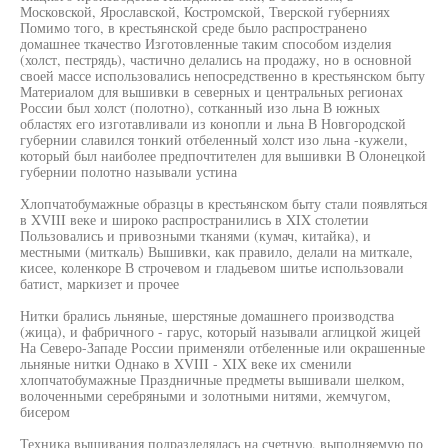
Московской, Ярославской, Костромской, Тверской губерниях
Помимо того, в крестьянской среде было распространено
домашнее ткачество Изготовленные таким способом изделия
(холст, пестрядь), частично делались на продажу, но в основной
своей массе использовались непосредственно в крестьянском быту
Материалом для вышивки в северных и центральных регионах
России был холст (полотно), сотканный изо льна В южных
областях его изготавливали из конопли и льна В Новгородской
губернии славился тонкий отбеленный холст изо льна -кужели,
который был наиболее предпочтителен для вышивки В Олонецкой
губернии полотно называли устина
Хлопчатобумажные образцы в крестьянском быту стали появляться
в XVIII веке и широко распространились в XIX столетии
Пользовались и привозными тканями (кумач, китайка), и
местными (миткаль) Вышивки, как правило, делали на миткале,
кисее, коленкоре В строчевом и гладьевом шитье использовали
батист, маркизет и прочее
Нитки брались льняные, шерстяные домашнего производства
(жица), и фабричного - гарус, который называли аглицкой жицей
На Северо-Западе России применяли отбеленные или окрашенные
льняные нитки Однако в XVIII - XIX веке их сменили
хлопчатобумажные Праздничные предметы вышивали шелком,
волоченными серебряными и золотными нитями, жемчугом,
бисером
Техника вышивания подразделялась на счетную, выполняемую по