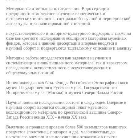
Методология и методика исследования. В диссертации
предпринято комплексное изучение теоретических и
исторических источников, специальной научной и периодической
литературы, проанализированной с позиций
искусствоведческого и историко-культурного подходов, а также на
базе конкретного исследования обширного материала музейных
фондов, которые в данной диссертации впервые вводятся в
научный оборот и подвергаются тщательному описанию и анализу
Методика работы определяется как задачами изучения и
систематизации вновь выявленного материала, так и характером
исследования, осуществленного с искусствоведческих и
общекультурных позиций
Источниковедческая база. Фонды Российского Этнографического
музея, Государственного Русского музея, Государственного
Исторического музея (Москва) и музеев Северо-Запада России
Научная новизна исследования состоит в следующем Впервые в
научный оборот вводится обширный пласт музейного
коллекционного материала по крестьянской вышивке Северо-
Запада России конца XIX - начала XX века
Выявлено и проанализировано более 500 экземпляров вышитых
предметов (полотенец, подзоров и др), малоизвестных до
настоящего времени и не получивших отражения в печати