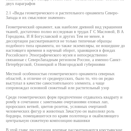
двух параграфов
2.1 «Виды геометрического и растительного орнамента Северо-
Запада и их смысловое значение»
Геометрический орнамент, как наиболее древний вид украшения
тканей, достаточно полно исследован в трудах Г С Масловой, В А
Городцова, И Я Богуславской и других Тем не менее, в
диссертации рассматриваются не только типичные образцы
подобного типа орнамента, но также экземпляры, не вошедшие до
настоящего времени в научный оборот, хранящиеся в фондах
Российского Этнографического музея и непосредственно
связанные с СевероЗападным регионом России, а именно Санкт-
Петербургской, Олонецкой и Новгородской губерниями
Местной особенностью геометрического орнамента северных
областей, в отличие от среднерусских, было то, что он редко
выступал в качестве самостоятельного элемента, а чаще
сопровождал основной сюжетный или растительный узор
Среди геометрических форм предпочтение отдавалось квадрату и
ромбу в сочетании с заметными очертаниями еловых лап,
проросших ветвей, цветов-розеток, условных очертаний
человеческих фигур и животных Зачастую он выполнял роль
бордюра, помещавшегося по краям полотенца и окаймляющего
центральную сюжетную композицию вышивки
В этой главе диссертации впервые рассматриваются крестьянские