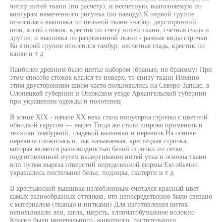
числу нитей ткани (по расчету), и несчетную, выполняемую по
контурам намеченного рисунка (по наводу) К первой группе
относилась вышивка по цельной ткани -набор, двусторонний
шов, косой стежок, крестик по счету нитей ткани, счетная гладь и
другие, и вышивка по разреженной ткани - разные виды строчки
Ко второй группе относился тамбур, несчетная гладь, крестик по
канве и т д
Наиболее древним было шитье набором (бранью, по браному) При
этом способе стежок клался то поверх, то снизу ткани Именно
этим двусторонним швом часто пользовались на Северо-Западе, в
Олонецкой губернии и Онежском уезде Архангельской губернии
при украшении одежды и полотенец
В конце XIX - начале XX века стала популярна строчка с цветной
обводкой гарусом — вырез Тогда же стали широко применять и
техники тамбурной, гладевой вышивки и перевить На основе
перевита сложилась и, так называемая, крестецкая строчка,
которая является разновидностью белой строчки по сетке,
подготовленной путем выдергивания нитей утка и основы ткани
или путем выреза отверстий определенной формы Ею обычно
украшались постельное белье, подзоры, скатерти и т д
В крестьянской вышивке излюбленным считался красный цвет
самых разнообразных оттенков, что непосредственно было связано
с материалом (тканью и нитками) Для изготовления ниток
использовали лен, шелк, шерсть, хлопчатобумажное волокно
Краски были минерального, животного, растительного