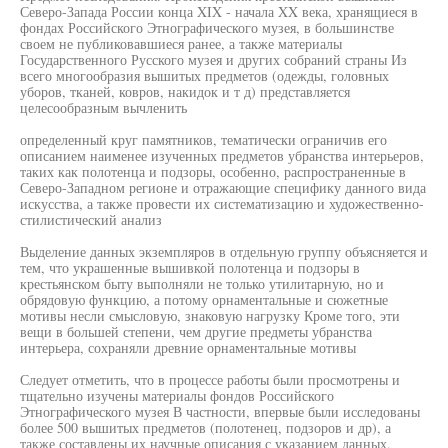
Северо-Запада России конца XIX - начала XX века, хранящиеся в
фондах Российского Этнографического музея, в большинстве
своем не публиковавшиеся ранее, а также материалы
Государственного Русского музея и других собраний страны Из
всего многообразия вышитых предметов (одежды, головных
уборов, тканей, ковров, накидок и т д) представляется
целесообразным вычленить
определенный круг памятников, тематически ограничив его
описанием наименее изученных предметов убранства интерьеров,
таких как полотенца и подзоры, особенно, распространенные в
Северо-Западном регионе и отражающие специфику данного вида
искусства, а также провести их систематизацию и художественно-
стилистический анализ
Выделение данных экземпляров в отдельную группу объясняется и
тем, что украшенные вышивкой полотенца и подзоры в
крестьянском быту выполняли не только утилитарную, но и
обрядовую функцию, а потому орнаментальные и сюжетные
мотивы несли смысловую, знаковую нагрузку Кроме того, эти
вещи в большей степени, чем другие предметы убранства
интерьера, сохраняли древние орнаментальные мотивы
Следует отметить, что в процессе работы были просмотрены и
тщательно изучены материалы фондов Российского
Этнографического музея В частности, впервые были исследованы
более 500 вышитых предметов (полотенец, подзоров и др), а
также составлены их научные описания с указанием данных,