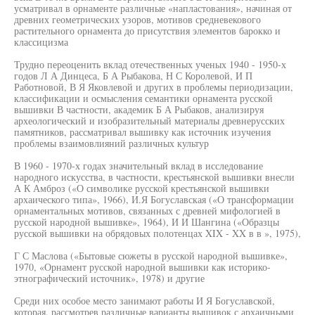
усматривал в орнаменте различные «напластования», начиная от
древних геометрических узоров, мотивов средневекового
растительного орнамента до присутствия элементов барокко и
классицизма
Трудно переоценить вклад отечественных ученых 1940 - 1950-х
годов Л А Динцеса, Б А Рыбакова, Н С Королевой, И П
Работновой, В Я Яковлевой и других в проблемы периодизации,
классификации и осмысления семантики орнамента русской
вышивки В частности, академик Б А Рыбаков, анализируя
археологический и изобразительный материалы древнерусских
памятников, рассматривал вышивку как источник изучения
проблемы взаимовлияний различных культур
В 1960 - 1970-х годах значительный вклад в исследование
народного искусства, в частности, крестьянской вышивки внесли
А К Амброз («О символике русской крестьянской вышивки
архаического типа», 1966), И.Я Богуславская («О трансформации
орнаментальных мотивов, связанных с древней мифологией в
русской народной вышивке», 1964), И И Шангина («Образцы
русской вышивки на обрядовых полотенцах XIX - XX в в », 1975),
Г С Маслова («Бытовые сюжеты в русской народной вышивке»,
1970, «Орнамент русской народной вышивки как историко-
этнографический источник», 1978) и другие
Среди них особое место занимают работы И Я Богуславской,
которая, рассмотрев различные варианты вышивок с архаичными