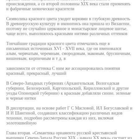
происхождения, а со второй половины XIX века стали применять
и фабричные химические красители
Символика красного цвета уходит корнями в глубокую древность
В древнерусскую культуру и иконопись она пришла из Византии,
поэтому не случайно церковное и монастырское лицевое шитье,
чаще всего, выполнялось красными нитями различных оттенков
Тончайшие градации красного цвета отмечались еще в
письменных источниках XVI - XVII века, где он именовался
алым, червчатым, черемным, смородовым, маковым, брусничным,
вишневым, кирпичным и т д, в
зависимости от оттенка С ним же ассоциировались понятия
красивый, прекрасный, лучший
В Северо-Западных губерниях (Архангельская, Вологодская
губернии, Белозерский, Каргопольский, Кирилловский и другие
уезды Олонецкой губернии) к красным добавляли синие, зеленые
и черные нитки
В диссертации, на основе работ Г С Масловой, ИЛ Богуславской и
И И Шангиной, создавших классификацию различных видов
техники, подробно рассмотрены каждая из них, включая
золотошвейную
Глава вторая. «Семантика орнамента русской крестьянской
вышивки Северо-Запада России XIX - начала XX века» состоит из