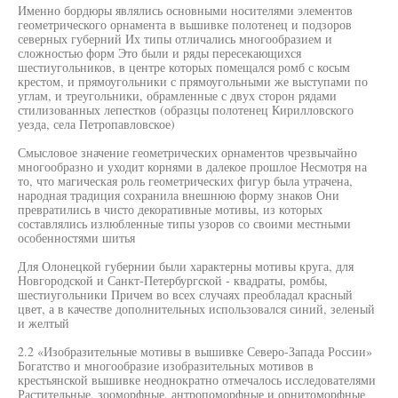
Именно бордюры являлись основными носителями элементов
геометрического орнамента в вышивке полотенец и подзоров
северных губерний Их типы отличались многообразием и
сложностью форм Это были и ряды пересекающихся
шестиугольников, в центре которых помещался ромб с косым
крестом, и прямоугольники с прямоугольными же выступами по
углам, и треугольники, обрамленные с двух сторон рядами
стилизованных лепестков (образцы полотенец Кирилловского
уезда, села Петропавловское)
Смысловое значение геометрических орнаментов чрезвычайно
многообразно и уходит корнями в далекое прошлое Несмотря на
то, что магическая роль геометрических фигур была утрачена,
народная традиция сохранила внешнюю форму знаков Они
превратились в чисто декоративные мотивы, из которых
составлялись излюбленные типы узоров со своими местными
особенностями шитья
Для Олонецкой губернии были характерны мотивы круга, для
Новгородской и Санкт-Петербургской - квадраты, ромбы,
шестиугольники Причем во всех случаях преобладал красный
цвет, а в качестве дополнительных использовался синий, зеленый
и желтый
2.2 «Изобразительные мотивы в вышивке Северо-Запада России»
Богатство и многообразие изобразительных мотивов в
крестьянской вышивке неоднократно отмечалось исследователями
Растительные, зооморфные, антропоморфные и орнитоморфные