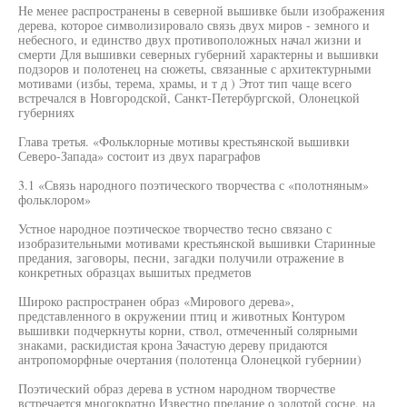
Не менее распространены в северной вышивке были изображения
дерева, которое символизировало связь двух миров - земного и
небесного, и единство двух противоположных начал жизни и
смерти Для вышивки северных губерний характерны и вышивки
подзоров и полотенец на сюжеты, связанные с архитектурными
мотивами (избы, терема, храмы, и т д ) Этот тип чаще всего
встречался в Новгородской, Санкт-Петербургской, Олонецкой
губерниях
Глава третья. «Фольклорные мотивы крестьянской вышивки
Северо-Запада» состоит из двух параграфов
3.1 «Связь народного поэтического творчества с «полотняным»
фольклором»
Устное народное поэтическое творчество тесно связано с
изобразительными мотивами крестьянской вышивки Старинные
предания, заговоры, песни, загадки получили отражение в
конкретных образцах вышитых предметов
Широко распространен образ «Мирового дерева»,
представленного в окружении птиц и животных Контуром
вышивки подчеркнуты корни, ствол, отмеченный солярными
знаками, раскидистая крона Зачастую дереву придаются
антропоморфные очертания (полотенца Олонецкой губернии)
Поэтический образ дерева в устном народном творчестве
встречается многократно Известно предание о золотой сосне, на