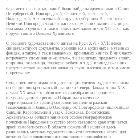
Фрагменты расшитых тканей были найдены археологами в Санкт-
Петербургской, Новгородской, Олонецкой, Псковской,
Вологодской, Архангельской и других губерниях В частности
Великий Новгород славился мастерством своих вышивальщиц, о
чем можно судить по таким известным памятникам XI1 века, как
поручи святого Валаама Хутынского
О расцвете художественного шитья на Руси XVI - XVII веков
свидетельствуют документы, хранящиеся в архивных и музейных
фондах, а также, в так называемых, кроильных книгах В них часто
встречается упоминание «шитых», т е вышитых, предметах (плат,
ширинка, полотенца, подзоры, рубахи и т д ), принадлежавших
представителям разных социальных групп населения, в том числе
и крестьянам
Существенное внимание в диссертации уделено художественным
особенностям крестьянской вышивки Северо-Запада конца XIX -
начала XX века, что объясняется своеобразием народного
искусства данного региона Избранные в качестве
территориальных границ современная Ленинградская
(включающая и бывшую Олонецкую), Новгородская (включавшая
бывший Каргопольский уезд), Псковская, Вологодская,
Архангельская области занимают особое географическое
положение Народное искусство этого северного края отличается
яркой самобытностью В области сюжетной вышивки здесь
развивались местные художественно-стилистические черты, для
которых было характерно использование зооморфных и