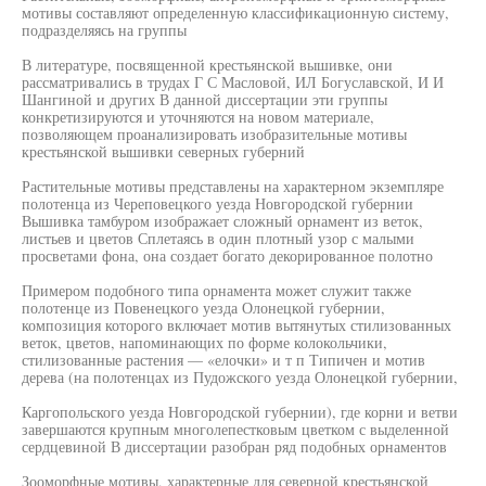
мотивы составляют определенную классификационную систему,
подразделяясь на группы
В литературе, посвященной крестьянской вышивке, они
рассматривались в трудах Г С Масловой, ИЛ Богуславской, И И
Шангиной и других В данной диссертации эти группы
конкретизируются и уточняются на новом материале,
позволяющем проанализировать изобразительные мотивы
крестьянской вышивки северных губерний
Растительные мотивы представлены на характерном экземпляре
полотенца из Череповецкого уезда Новгородской губернии
Вышивка тамбуром изображает сложный орнамент из веток,
листьев и цветов Сплетаясь в один плотный узор с малыми
просветами фона, она создает богато декорированное полотно
Примером подобного типа орнамента может служит также
полотенце из Повенецкого уезда Олонецкой губернии,
композиция которого включает мотив вытянутых стилизованных
веток, цветов, напоминающих по форме колокольчики,
стилизованные растения — «елочки» и т п Типичен и мотив
дерева (на полотенцах из Пудожского уезда Олонецкой губернии,
Каргопольского уезда Новгородской губернии), где корни и ветви
завершаются крупным многолепестковым цветком с выделенной
сердцевиной В диссертации разобран ряд подобных орнаментов
Зооморфные мотивы, характерные для северной крестьянской