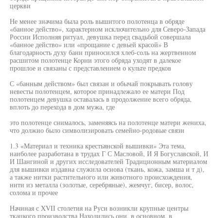
церкви
Не менее значима была роль вышитого полотенца в обряде
«банное действо», характерном исключительно для Северо-Запада
России Исполняя ритуал, девушка перед свадьбой совершала
«банное действо» или «прощание с девьей красой» В
благодарность духу бани приносился хлеб-соль на жертвенном
расшитом полотенце Корни этого обряда уходят в далекое
прошлое и связаны с представлением о культе предков
С «банным действом» был связан и обычай покрывать голову
невесты полотенцем, которое принадлежало ее матери Под
полотенцем девушка оставалась в продолжение всего обряда,
вплоть до перехода в дом мужа, где
это полотенце снималось, заменяясь на полотенце матери жениха,
что должно было символизировать семейно-родовые связи
1.3 «Материал и техника крестьянской вышивки» Эта тема,
наиболее разработана в трудах Г С Масловой, И Я Богуславской, И
И Шангиной и других исследователей Традиционным материалом
для вышивки издавна служила основа (ткань, кожа, замша и т д),
а также нитки растительного или животного происхождения,
нити из металла (золотые, серебряные), жемчуг, бисер, волос,
солома и прочее
Начиная с XVII столетия на Руси возникли крупные центры
ткацкого производства Находились они, в основном, в