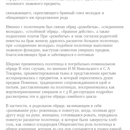
основного знакового предмета,
связывающего, скрепляющего брачный союз молодых и
обещающего им продолжение рода
Именно с полотенцем был связан обряд «рукобитья», «соединения
молодых», «столбовой обряд», «бранное действо», а также
поднесение платов При «рукобитье» в знак согласия родителей
невесты на брак жениху дарилось расшитое большое полотенце,
при «соединении молодых» подобное полотенце выполняло
знаковую функцию, выступая символом умерших предков,
благословляющих брак и заботящихся о потомках
Широко применялись полотенца в погребально-поминальном
обряде В этих случаях, по мнению Н М Никольского и С А
Токарева, орнаментированная ткань в представлении крестьян
ассоциировалась с предметом, в который переселялись души
предков Поминки, традиционно сопровождавшиеся едой и
питьем, расставленными на полотенцах, воспринимались как
жертвоприношение умершим и т д В диссертации подробно
рассмотрены эти и другие обряды семейного цикла
В частности, в родильном обряде, включающем в себя
«размывание рук» роженицы и повитухи, когда, поливая друг
другу воду на руки, женщина, готовящаяся рожать, передавала
повитухе расшитое полотенце, в которое были завернуты хлеб-
соль, как символ плодородия Общеизвестна роль полотенца в
обряде крещения, которая до сих пор сохраняется в православной