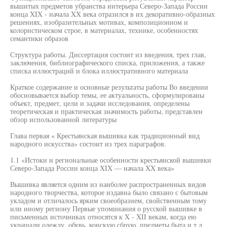
вышитых предметов убранства интерьера Северо-Запада России
конца XIX - начала XX века отразился в их декоративно-образных
решениях, изобразительных мотивах, композиционном и
колористическом строе, в материалах, технике, особенностях
семантики образов
Структура работы. Диссертация состоит из введения, трех глав,
заключения, библиографического списка, приложения, а также
списка иллюстраций и блока иллюстративного материала
Краткое содержание и основные результаты работы Во введении
обосновывается выбор темы, ее актуальность, сформулированы
объект, предмет, цели и задачи исследования, определены
теоретическая и практическая значимость работы, представлен
обзор использованной литературы
Глава первая « Крестьянская вышивка как традиционный вид
народного искусства» состоит из трех параграфов.
1.1 «Истоки и региональные особенности крестьянской вышивки
Северо-Запада России конца XIX — начала XX века»
Вышивка является одним из наиболее распространенных видов
народного творчества, которое издавна было связано с бытовым
укладом и отличалось ярким своеобразием, свойственным тому
или иному региону Первые упоминания о русской вышивке в
письменных источниках относятся к X - XII векам, когда ею
украшали одежду, обувь, конскую сбрую, предметы быта и т д