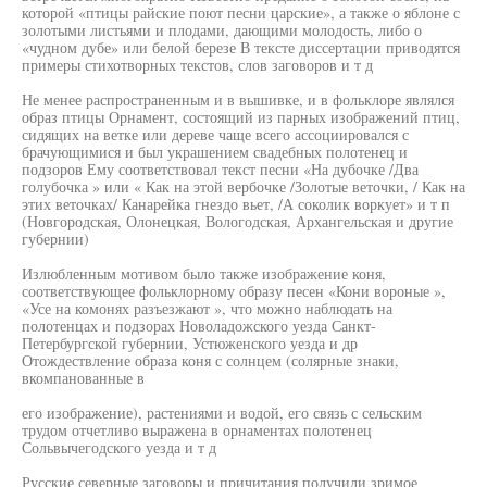
которой «птицы райские поют песни царские», а также о яблоне с
золотыми листьями и плодами, дающими молодость, либо о
«чудном дубе» или белой березе В тексте диссертации приводятся
примеры стихотворных текстов, слов заговоров и т д
Не менее распространенным и в вышивке, и в фольклоре являлся
образ птицы Орнамент, состоящий из парных изображений птиц,
сидящих на ветке или дереве чаще всего ассоциировался с
брачующимися и был украшением свадебных полотенец и
подзоров Ему соответствовал текст песни «На дубочке /Два
голубочка » или « Как на этой вербочке /Золотые веточки, / Как на
этих веточках/ Канарейка гнездо вьет, /А соколик воркует» и т п
(Новгородская, Олонецкая, Вологодская, Архангельская и другие
губернии)
Излюбленным мотивом было также изображение коня,
соответствующее фольклорному образу песен «Кони вороные »,
«Усе на комонях разъезжают », что можно наблюдать на
полотенцах и подзорах Новоладожского уезда Санкт-
Петербургской губернии, Устюженского уезда и др
Отождествление образа коня с солнцем (солярные знаки,
вкомпанованные в
его изображение), растениями и водой, его связь с сельским
трудом отчетливо выражена в орнаментах полотенец
Сольвычегодского уезда и т д
Русские северные заговоры и причитания получили зримое