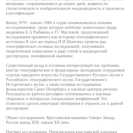
мотивами, сохранившимися до наших дней, выявила их
стилистическую и изобразительную неоднородность и произвела
классификацию
Конец 1970 - начало 1980-х годов ознаменовались новыми
исследованиями, среди которых наиболее значительны труды
академика Б А Рыбакова и ГС Масловой, продолжившей
исследования орнамента как историко-этнографического
источника В этот же период И И Шангина провела ряд
этнографических полевых исследований, получивших
теоретическое осмысление в ряде статей и кандидатской
диссертации, посвященной вышивке
Существенный вклад в изучение интересующей нас проблемы
внесли этнографические и фольклорные экспедиции сотрудников
отделов народного искусства Государственного Русского музея и
Российского этнографического музея, Государственного
Исторического музея, а также полевые исследования
фольклористов Санкт-Петербурга и научных центров региона
Результаты их работы регулярно публиковались в научных
сборниках и материалах специальных конференций Это
позволило сделать некоторые обобщения и отразить их в данной
диссертации
Объект исследования. Крестьянская вышивка Северо-Запада
России конца XIX- начала XX века
Предмет исследования. Произведения крестьянской вышивки