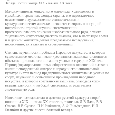
Запада России конца XIX - начала XX века
Малоизученность конкретного материала, хранящегося в
музейных и архивных фондах страны, его недостаточное
осмысление в художественно-стилистическом и
культурологическом аспектах позволяет говорить о насущной
потребности строгой научной систематизации,
профессионального описания изобразительного ряда, а также
тщательного искусствоведческого анализа, что в настоящее время
и в данном контексте делает предлагаемое исследование,
несомненно, актуальным и своевременным
Степень изученности проблемы Народное искусство, в котором
существенное место занимает крестьянская вышивка, становится
объектом пристального внимания ученых в середине XIX века
Период формирования новых общественных отношений вызвал к
жизни неподдельный интерес к народу и его национальной
культуре В этот период предпринимаются значительные усилия по
сбору, изучению и осмыслению произведений народного
искусства, в котором крестьянская вышивка, благодаря яркой
выразительности и глубокой символике, играла весьма
значительную роль
Известные исследователи и деятели русской культуры второй
половины XIX - начала XX столетия, такие как Л В Даль, В В
Стасов, В В Суслов, П Н Рыбников, А Ф Гильфердинг, И Я
Билибин и другие внесли большой вклад в