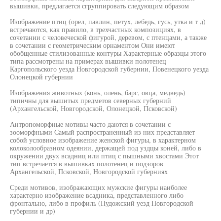
вышивки, предлагается сгруппировать следующим образом
Изображение птиц (орел, павлин, петух, лебедь, гусь, утка и т д)
встречаются, как правило, в трехчастных композициях, в
сочетании с человеческой фигурой, деревом, с птенцами, а также
в сочетании с геометрическим орнаментом Они имеют
обобщенные стилизованные контуры Характерные образцы этого
типа рассмотрены на примерах вышивки полотенец
Каргопольского уезда Новгородской губернии, Повенецкого уезда
Олонецкой губернии
Изображения животных (конь, олень, барс, овца, медведь)
типичны для вышитых предметов северных губерний
(Архангельской, Новгородской, Олонецкой, Псковской)
Антропоморфные мотивы часто даются в сочетании с
зооморфными Самый распространенный из них представляет
собой условное изображение женской фигуры, в характерном
колоколообразном одеянии, держащей под уздцы коней, либо в
окружении двух всадниц или птиц с пышными хвостами Этот
тип встречается в вышивках полотенец и подзоров
Архангельской, Псковской, Новгородской губерниях
Среди мотивов, изображающих мужские фигуры наиболее
характерно изображение всадника, представленного либо
фронтально, либо в профиль (Пудожский уезд Новгородской
губернии и др)