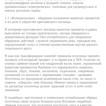
антропоморфных мотивов в большей степени, нежели
орнаментально-геометрических, типичных для среднерусских и
южных регионов страны
1.2 «Функционально - обрядовое назначение вышитых предметов
и их роль в убранстве крестьянского жилища»
В интерьере крестьянского жилища вышитые предметы издавна
выполняли не столько практическую, сколько обрядовую и
декоративную функции Они употреблялись для совершения
обрядовых действий, служили украшением дома, придавая ему
определенный статус и отвечая художественным вкусам данного
социального круга
В наш век трансформации понятий термином полотенце принято
называть утилитарный предмет, в то время как в XIX столетии он
означал прямоугольный или квадратный кусок ткани, украшенный
вышитым орнаментом Название его варьировалось ширинка,
блинник, убрус, божник, наспичник, подножник, накрючник,
названный по аналогии с деревянными спицами - крючьями
Полотенца по праздникам развешивали вдоль стен, на окнах и,
главное, «убирали» ими божницу Именно иконы и украшавшие
их расшитые полотенца делали «красный угол» в избе особо
значимым
В свадебных, крестильных и поминально-погребальных обрядах
полотенца также играли большую роль Изучение свадебных
обрядов показало, что полотенце выступало здесь в качестве