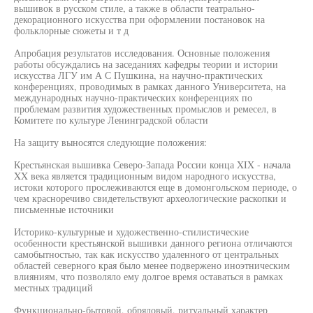
вышивок в русском стиле, а также в области театрально-
декорационного искусства при оформлении постановок на
фольклорные сюжеты и т д
Апробация результатов исследования. Основные положения
работы обсуждались на заседаниях кафедры теории и истории
искусства ЛГУ им А С Пушкина, на научно-практических
конференциях, проводимых в рамках данного Университета, на
международных научно-практических конференциях по
проблемам развития художественных промыслов и ремесел, в
Комитете по культуре Ленинградской области
На защиту выносятся следующие положения:
Крестьянская вышивка Северо-Запада России конца XIX - начала
XX века является традиционным видом народного искусства,
истоки которого прослеживаются еще в домонгольском периоде, о
чем красноречиво свидетельствуют археологические раскопки и
письменные источники
Историко-культурные и художественно-стилистические
особенности крестьянской вышивки данного региона отличаются
самобытностью, так как искусство удаленного от центральных
областей северного края было менее подвержено иноэтническим
влияниям, что позволяло ему долгое время оставаться в рамках
местных традиций
Функционально-бытовой, обрядовый, ритуальный характер