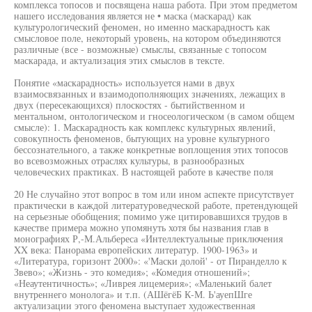
комплекса топосов и посвящена наша работа. При этом предметом
нашего исследования является не • маска (маскарад) как
культурологический феномен, но именно маскарадностъ как
смысловое поле, некоторый уровень, на котором объединяются
различные (все - возможные) смыслы, связанные с топосом
маскарада, и актуализация этих смыслов в тексте.
Понятие «маскарадность» используется нами в двух
взаимосвязанных и взаимодополняющих значениях, лежащих в
двух (пересекающихся) плоскостях - бытийственном и
ментальном, онтологическом и гносеологическом (в самом общем
смысле): 1. Маскарадность как комплекс культурных явлений,
совокупность феноменов, бытующих на уровне культурного
бессознательного, а также конкретные воплощения этих топосов
во всевозможных отраслях культуры, в разнообразных
человеческих практиках. В настоящей работе в качестве поля
20 Не случайно этот вопрос в том или ином аспекте присутствует
практически в каждой литературоведческой работе, претендующей
на серьезные обобщения; помимо уже цитировавшихся трудов в
качестве примера можно упомянуть хотя бы названия глав в
монографиях Р,-М.Альбереса «Интеллектуальные приключения
XX века: Панорама европейских литератур. 1900-1963» и
«Литература, горизонт 2000»: «'Маски долой' - от Пиранделло к
Звево»; «Жизнь - это комедия»; «Комедия отношений»;
«Неаутентичность»; «Ливрея лицемерия»; «Маленький балет
внутреннего монолога» и т.п. (АШёгёБ К-М. Ь'ауепШге
актуализации этого феномена выступает художественная