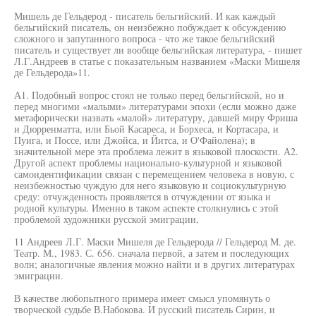
Мишель де Гельдерод - писатель бельгийский. И как каждый
бельгийский писатель, он неизбежно побуждает к обсуждению
сложного и запутанного вопроса - что же такое бельгийский
писатель и существует ли вообще бельгийская литература, - пишет
Л.Г.Андреев в статье с показательным названием «Маски Мишеля
де Гельдерода»11.
А1. Подобный вопрос стоял не только перед бельгийской, но и
перед многими «малыми» литературами эпохи (если можно даже
метафорически назвать «малой» литературу, давшей миру Фриша
и Дюрренматта, или Бьой Касареса, и Борхеса, и Кортасара, и
Пуига, и Поссе, или Джойса, и Йитса, и О'Файолена); в
значительной мере эта проблема лежит в языковой плоскости. А2.
Другой аспект проблемы национально-культурной и языковой
самоидентификации связан с перемещением человека в новую, с
неизбежностью чуждую для него языковую и социокультурную
среду: отчужденность проявляется в отчуждении от языка и
родной культуры. Именно в таком аспекте столкнулись с этой
проблемой художники русской эмиграции,
11 Андреев Л.Г. Маски Мишеля де Гельдерода // Гельдерод М. де.
Театр. М., 1983. С. 656. сначала первой, а затем и последующих
волн; аналогичные явления можно найти и в других литературах
эмиграции.
В качестве любопытного примера имеет смысл упомянуть о
творческой судьбе В.Набокова. И русский писатель Сирин, и