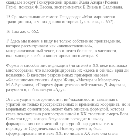
скандале вокруг Гонкуровской премии Жана Ажара (Ромена
Гари), поисках Ф.Пессоа, экспериментах Б.Виана и Салливана.
15 Ср. высказывание самого Гельдерода: «Мои марионетки
традиционны, и у них давняя история» (указ. соч., с. 657).
16 Там же, с. 662.
1' Здесь мы имеем в виду не только собственно произведение,
которое рассматриваем как «овеществленный»,
материализованный текст, но и нечто большее, в частности,
включающее в себя и консепированного автора. 8
Формы и способы мистификации (читателя) в XX веке настолько
многообразны, что классифицировать их «здесь и сейчас» вряд ли
возможно. В качестве разрозненных примеров назовем
«Фальшивомонетчики» Андре Жида, «Мастера и Маргариту»
М.А.Булгакова, «Подругу французского лейтенанта» Д.Фаулза и,
разумеется, набоковскую «Аду».
Эта ситуации «потерянности», вн^находимости, связанная с
утратой не только пространственных и временных координат, но и
моральных ориентиров, может быть описана формулой, которая
стала показательно распространенной в XX столетии: смерть Бога.
Сама эта идея, которая безусловно восходит к началу
формирования современной культурной парадигмы, т.е. к
переходу от Средневековья к Новому времени, была
сформулирована не в веке XX, но лишь в XX веке она стала