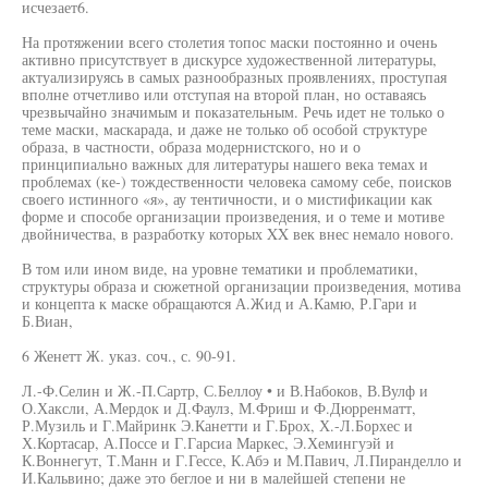
исчезает6.
На протяжении всего столетия топос маски постоянно и очень
активно присутствует в дискурсе художественной литературы,
актуализируясь в самых разнообразных проявлениях, проступая
вполне отчетливо или отступая на второй план, но оставаясь
чрезвычайно значимым и показательным. Речь идет не только о
теме маски, маскарада, и даже не только об особой структуре
образа, в частности, образа модернистского, но и о
принципиально важных для литературы нашего века темах и
проблемах (ке-) тождественности человека самому себе, поисков
своего истинного «я», ау тентичности, и о мистификации как
форме и способе организации произведения, и о теме и мотиве
двойничества, в разработку которых XX век внес немало нового.
В том или ином виде, на уровне тематики и проблематики,
структуры образа и сюжетной организации произведения, мотива
и концепта к маске обращаются А.Жид и А.Камю, Р.Гари и
Б.Виан,
6 Женетт Ж. указ. соч., с. 90-91.
Л.-Ф.Селин и Ж.-П.Сартр, С.Беллоу • и В.Набоков, В.Вулф и
О.Хаксли, А.Мердок и Д.Фаулз, М.Фриш и Ф.Дюрренматт,
Р.Музиль и Г.Майринк Э.Канетти и Г.Брох, Х.-Л.Борхес и
Х.Кортасар, А.Поссе и Г.Гарсиа Маркес, Э.Хемингуэй и
К.Воннегут, Т.Манн и Г.Гессе, К.Абэ и М.Павич, Л.Пиранделло и
И.Кальвино; даже это беглое и ни в малейшей степени не