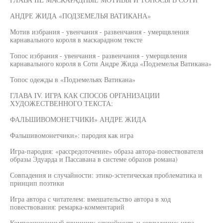
АНДРЕ ЖИДА «ПОДЗЕМЕЛЬЯ ВАТИКАНА»
Мотив избрания - увенчания - развенчания - умерщвления
карнавального короля в маскарадном тексте
Топос избрания - увенчания - развенчания - умерщвления
карнавального короля в Соти Андре Жида «Подземелья Ватикана»
Топос одежды в «Подземельях Ватикана»
ГЛАВА IV. ИГРА КАК СПОСОБ ОРГАНИЗАЦИИ
ХУДОЖЕСТВЕННОГО ТЕКСТА:
ФАЛЬШИВОМОНЕТЧИКИ» АНДРЕ ЖИДА
Фальшивомонетчики»: пародия как игра
Игра-пародия: «рассредоточение» образа автора-повествователя
образы Эдуарда и Пассавана в системе образов романа)
Совпадения и случайности: этико-эстетическая проблематика и
принцип поэтики
Игра автора с читателем: вмешательство автора в ход
повествования: ремарка-комментарий
Композиционный принцип: случайность и совпадение: игра