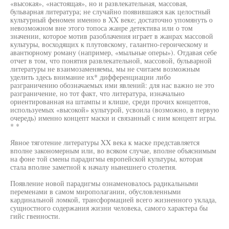
«высокая», «настоящая», но и развлекательная, массовая,
бульварная литература; не случайно появившаяся как целостный
культурный феномен именно в XX веке; достаточно упомянуть о
невозможном вне этого топоса жанре детектива или о том
значении, которое мотив разоблачения играет в жанрах массовой
культуры, восходящих к плутовскому, галантно-героическому и
авантюрному роману (например, «мыльные оперы»). Отдавая себе
отчет в том, что понятия развлекательной, массовой, бульварной
литературы не взаимозаменяемы, мы не считаем возможным
уделить здесь внимание их* дифференциации либо
разграничению обозначаемых ими явлений: для нас важно не это
разграничение, но тот факт, что литература, изначально
ориентированная на штампы и клише, среди прочих концептов,
используемых «высокой» культурой, усвоила (возможно, в первую
очередь) именно концепт маски и связанный с ним концепт игры.
* *
Явное тяготение литературы XX века к маске представляется
вполне закономерным или, во всяком случае, вполне объяснимым
на фоне той смены парадигмы европейской культуры, которая
стала вполне заметной к началу нынешнего столетия.
Появление новой парадигмы ознаменовалось радикальными
переменами в самом мирополагании, обусловленными
кардинальной ломкой, трансформацией всего жизненного уклада,
сущностного содержания жизни человека, самого характера бы
гийс гвеиности.