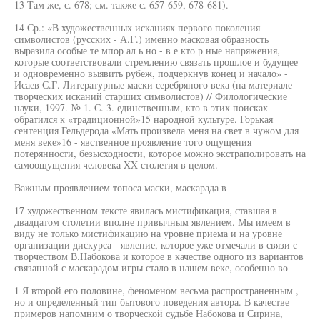
13 Там же, с. 678; см. также с. 657-659, 678-681).
14 Ср.: «В художественных исканиях первого поколения
символистов (русских - А.Г.) именно масковая образность
выразила особые те мпор ал ь но - в е кто р ные напряжения,
которые соответствовали стремлению связать прошлое и будущее
и одновременно выявить рубеж, подчеркнув конец и начало» -
Исаев С.Г. Литературные маски серебряного века (на материале
творческих исканий старших символистов) // Филологические
науки, 1997. № 1. С. 3. единственным, кто в этих поисках
обратился к «традиционной»15 народной культуре. Горькая
сентенция Гельдерода «Мать произвела меня на свет в чужом для
меня веке»16 - явственное проявление того ощущения
потерянности, безысходности, которое можно экстраполировать на
самоощущения человека XX столетия в целом.
Важным проявлением топоса маски, маскарада в
17 художественном тексте явилась мистификация, ставшая в
двадцатом столетии вполне привычным явлением. Мы имеем в
виду не только мистификацию на уровне приема и на уровне
организации дискурса - явление, которое уже отмечали в связи с
творчеством В.Набокова и которое в качестве одного из вариантов
связанной с маскарадом игры стало в нашем веке, особенно во
1 Я второй его половине, феноменом весьма распространенным ,
но и определенный тип бытового поведения автора. В качестве
примеров напомним о творческой судьбе Набокова и Сирина,