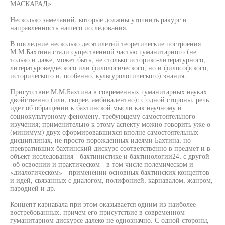
МАСКАРАД»
Несколько замечаний, которые должны уточнить ракурс и
направленность нашего исследования.
В последние несколько десятилетий теоретические построения
М.М.Бахтина стали существенной частью гуманитарного (не
только и даже, может быть, не столько историко-литературного,
литературоведческого или филологического, но и философского,
исторического и, особенно, культурологического) знания.
Присутствие М.М.Бахтина в современных гуманитарных науках
двойственно (или, скорее, амбивалентно): с одной стороны, речь
идет об обращении к бахтинской мысли как научному и
социокультурному феномену, требующему самостоятельного
изучения; применительно к этому аспекту можно говорить уже о
(минимум) двух сформировавшихся вполне самостоятельных
дисциплинах, не просто порожденных идеями Бахтина, но
превративших бахтинский дискурс соответственно в предмет и в
объект исследования - бахтинистике и бахтинологии24, с другой
-об освоении и практическом - в том числе полемическом и
«диалогическом» - применении основных бахтинских концептов
и идей, связанных с диалогом, полифонией, карнавалом, жанром,
пародией и др.
Концепт карнавала при этом оказывается одним из наиболее
востребованных, причем его присутствие в современном
гуманитарном дискурсе далеко не однозначно. С одной стороны,