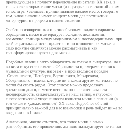
претендующее на полноту перечисление писателей XX века, в
творчестве которых топос маски (и неразрывно связанный с ним
топос игры ) занимает принципиально важное место, говорит о
том, какое значение имеет концепт маски для постижения
литературного процесса в нашем столетии.
Особенно изощренными и разнообразными видятся варианты
обращения к маске в литературе последних десятилетий;
возможно, граница между модернизмом и постмодернизмом, при
всей ее расплывчатости, пролегает и по отношению к маске, а
само понятие симулякра можно рассматривать и как
трансформировавшуюся идею маски.
Подобные явления легко обнаружить не только в литературе, но и
во всем искусстве столетия. Обращаясь за примерами только к
музыкальной культуре, назовем - в произвольном порядке
-Стравинского, Шенберга, Вертинского, Макаревича,
Ободзинского - имена, которые ни в каком другом контексте не
могли бы стоять рядом. Этот список можно продолжать
достаточно долго, и менее пестрым он не станет: сама эта
неоднородность, свидетельствует, на наш взгляд, о глубокой
гносеологической укорененности концепта маски в сознании (в
том числе и художественном) XX века. Подробнее об этой
принципиально важной для нас взаимосвязи речь пойдет ниже во
введении и в I главе.
Аналогично, можно отметить, что топос маски в самых
разнообразных его проявлениях активно эксплуатирует не только