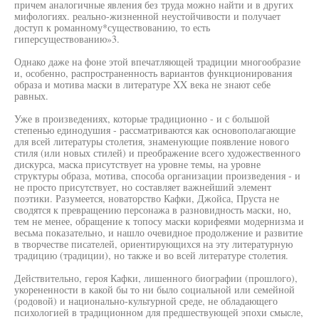
причем аналогичные явления без труда можно найти и в других
мифологиях. реально-жизненной неустойчивости и получает
доступ к романному*существованию, то есть
гиперсуществованию»3.
Однако даже на фоне этой впечатляющей традиции многообразие
и, особенно, распространенность вариантов функционирования
образа и мотива маски в литературе XX века не знают себе
равных.
Уже в произведениях, которые традиционно - и с большой
степенью единодушия - рассматриваются как основополагающие
для всей литературы столетия, знаменующие появление нового
стиля (или новых стилей) и преображение всего художественного
дискурса, маска присутствует на уровне темы, на уровне
структуры образа, мотива, способа организации произведения - и
не просто присутствует, но составляет важнейший элемент
поэтики. Разумеется, новаторство Кафки, Джойса, Пруста не
сводятся к превращению персонажа в разновидность маски, но,
тем не менее, обращение к топосу маски корифеями модернизма и
весьма показательно, и нашло очевидное продолжение и развитие
в творчестве писателей, ориентирующихся на эту литературную
традицию (традиции), но также и во всей литературе столетия.
Действительно, героя Кафки, лишенного биографии (прошлого),
укорененности в какой бы то ни было социальной или семейной
(родовой) и национально-культурной среде, не обладающего
психологией в традиционном для предшествующей эпохи смысле,