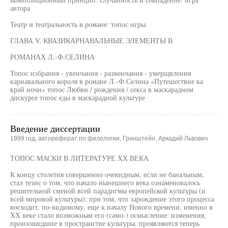
автора
Театр и театральность в романе: топос игры
ГЛАВА V. КВАЗИКАРНАВАЛЬНЫЕ ЭЛЕМЕНТЫ В
РОМАНАХ Л.-Ф.СЕЛИНА
Топос избрания - увенчания - развенчания - умерщвления
карнавального короля в романе Л.-Ф.Селина «Путешествие ка
край ночи» топос Любви / рождения / секса в маскарадном
дискурсе топос еды в маскарадной культуре
Введение диссертации
1999 год, автореферат по филологии, Гринштейн, Аркадий Львович
ТОПОС МАСКИ В ЛИТЕРАТУРЕ XX ВЕКА
К концу столетия совершенно очевидным, если не банальным,
стал тезис о том, что начало нынешнего века ознаменовалось
решительной сменой всей парадигмы европейской культуры (и
всей мировой культуры); при том, что зарождение этого процесса
восходит, по-видимому, еще к началу Нового времени, именно в
XX веке стало возможным его (само-) осмысление: изменения,
произошедшие в пространстве культуры, проявляются теперь