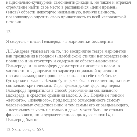
национально-культурной самоидентификации, но также и отражал
стремление найти свое место в распавшейся «цепи времен»,
(вновь) обрести некоторую неизменную, вечную ценность,
позволяющую ощутить свою причастность ко всей человеческой
истории:
12
Я смертен, - писал Гельдерод, - а марионетки бессмертны .
Л.Г.Андреев указывает на то, что восприятие театра марионеток
как проявления народной («плебейской) стихии непосредственно
повлияло и на структуру и содержание образов-марионеток
Гельдерода, и на атмосферу драматургии писателя в целом, в
частности, предопределило характер социальной критики в
пьесах: фламандское прошлое заключало в себе плебейское,
бунтарское начало. . Начало бунтарское было, естественно, началом
социально-критическим. Игра, фламандский фарс под пером
Гельдерода превратился в способ разоблачения социального
маскарада, в средство срывания масок13. Б1. Подобные поиски
«вечного», «извечного», придающего осмысленность самому
человеческому существованию и тем самым его оправдывающего,
- неотъемлемая часть не только и даже, может быть, не столько
философского, но и художественного дискурса эпохи14, и
Гельдерод был не
12 Указ. соч., с. 657.