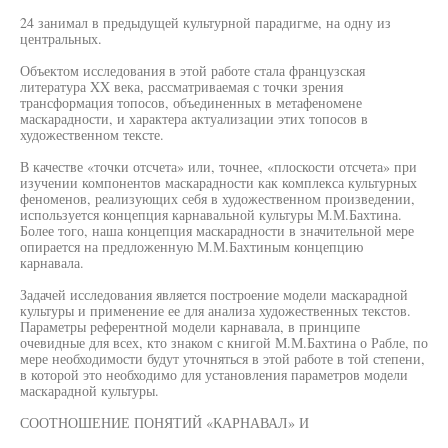
24 занимал в предыдущей культурной парадигме, на одну из
центральных.
Объектом исследования в этой работе стала французская
литература XX века, рассматриваемая с точки зрения
трансформация топосов, объединенных в метафеномене
маскарадности, и характера актуализации этих топосов в
художественном тексте.
В качестве «точки отсчета» или, точнее, «плоскости отсчета» при
изучении компонентов маскарадности как комплекса культурных
феноменов, реализующих себя в художественном произведении,
используется концепция карнавальной культуры М.М.Бахтина.
Более того, наша концепция маскарадности в значительной мере
опирается на предложенную М.М.Бахтиным концепцию
карнавала.
Задачей исследования является построение модели маскарадной
культуры и применение ее для анализа художественных текстов.
Параметры референтной модели карнавала, в принципе
очевидные для всех, кто знаком с книгой М.М.Бахтина о Рабле, по
мере необходимости будут уточняться в этой работе в той степени,
в которой это необходимо для установления параметров модели
маскарадной культуры.
СООТНОШЕНИЕ ПОНЯТИЙ «КАРНАВАЛ» И