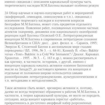
именно связанная с описанием карнавальной культуры часть
теоретического наследия М.М.Бахтина вызывает особенно резкую
24 Обзор научных и научно-популярных работ и мероприятий
(конференций, семинаров, симпозиумов и т.п.), связанных с
освоением творческого наследия и изучением вопросов
биографии М.М.Бахтина, может стать предметом отдельного
исследования. Появление работ, посвященных изучению частных
аспектов (например, динамики или национального своеобразия)
рецепции идей Бахтина (Осовский O.E. Литературоведческая
концепция М.М.Бахтина в современном литературном сознании
Великобритании и США: дисс. . докт. филол. н. - Саранск, 1995;
Эмерсон К. Столетний Бахтин в англоязычном мире глазами
переводчика / ВЛ, 1996, № 3. - с. 68-81; Kennedy В. «Our» Bakhtir
versus «Your» Bakhtin: is a Cold War Immanent? / Диалог. Карнавал.
Хронотоп. - 1995. - № 3. - С. 163 и др.), можно рассматривать и
как критику, в частности, историков, с другой, именно с
концепции карнавала началось активное освоение бахтинской
мысли на Западе25; до настоящего времени эта концепция и
отдельные ее положения широко используется самыми
разнообразными литературоведческими, культурологическими и
т.п. методиками и методологиями26.
Такое активное (быть может, чрезмерно активное и, поэтому,
далеко не всегда творческое) обращение к работам М.М.Бахтина, в
частности, к теории карнавальной культуры, не могло не породить
ситуацию, когда концепт карнавала перестал «работать»,
превратившись в достаточно аморфный набор разрозненных