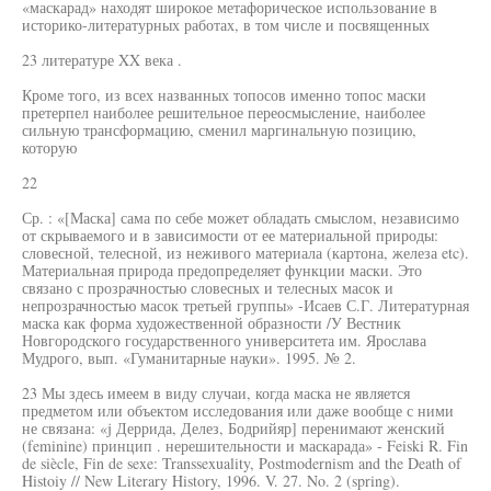
«маскарад» находят широкое метафорическое использование в
историко-литературных работах, в том числе и посвященных
23 литературе XX века .
Кроме того, из всех названных топосов именно топос маски
претерпел наиболее решительное переосмысление, наиболее
сильную трансформацию, сменил маргинальную позицию,
которую
22
Ср. : «[Маска] сама по себе может обладать смыслом, независимо
от скрываемого и в зависимости от ее материальной природы:
словесной, телесной, из неживого материала (картона, железа etc).
Материальная природа предопределяет функции маски. Это
связано с прозрачностью словесных и телесных масок и
непрозрачностью масок третьей группы» -Исаев С.Г. Литературная
маска как форма художественной образности /У Вестник
Новгородского государственного университета им. Ярослава
Мудрого, вып. «Гуманитарные науки». 1995. № 2.
23 Мы здесь имеем в виду случаи, когда маска не является
предметом или объектом исследования или даже вообще с ними
не связана: «j Деррида, Делез, Бодрийяр] перенимают женский
(feminine) принцип . нерешительности и маскарада» - Feiski R. Fin
de siècle, Fin de sexe: Transsexuality, Postmodernism and the Death of
Histoiy // New Literary History, 1996. V. 27. No. 2 (spring).