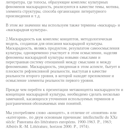
литература, где топосы, образующие комплекс культурных
феноменов маскарадность, реализуются в качестве темы, мотива,
элемента структуры, способа организации литературного
произведения и т.д.
В этом же значении мы используем также термины «маскарад» и
«маскарадная культура».
2.Маскарадность как комплекс концептов, методологическая
модель, созданная для описания маскарадной культуры.
Маскарадность, являясь продуктом, результатом самоосмысления
культуры, одновременно участвует в этом осмыслении, наделяя
феномены маскарадной культуры новыми смыслами и
перестраивая систему отношений между смыслами и между
феноменами. Маскарадность, увиденная в этом аспекте, бытует в
плоскости рефлексивной реальности, выступая в качестве
реальности второго уровня, в которой находят преломление и
осмысление элементы реальности первого уровня.
Прежде чем перейти к презентации метаконцепта маскарадности и
концепции маскарадной культуры, необходимо сделать несколько
замечаний, касающихся уточнения используемых терминов и
разграничения обозначаемых ими понятий.
Мы употребляем слово «концепт», в отличие от «понятия» или
«категория», по двум основным причинам: intellectuelle du XXe
siècle: Panorama des littératures européens. 1900-1963. P., 1963;
Albérès R.-M. Littérature, horizon 2000. P., 1974).