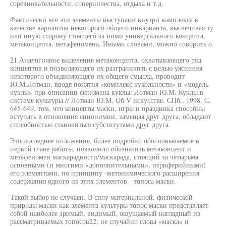
соревновательности, соперничества, отдыха и т.д.
Фактически все эти элементы выступают внутри комплекса в
качестве вариантов некоторого общего инварианта, высвечивая ту
или иную сторону стоящего за ними универсального концепта,
метаконцепта, метафеномена. Иными словами, можно говорить о
21 Аналогичное выделение метаконцепта, охватывающего ряд
концептов и позволяющего их разграничить с целью уяснения
некоторого объединяющего их общего смысла, проводит
Ю.М.Лотман, вводя понятия «комплекс кукольности» и «модель
куклы» при описании феномена куклы: Лотман Ю.М. Куклы в
системе культуры // Лотман Ю.М. Об V искусстве. СПб., 1998. С.
645-649. том, что концепты маски, игры и праздника способны
вступать в отношения синонимии, замещая друг друга, обладают
способностью становиться субститутами друг друга.
Это последнее положение, более подробно обосновываемое в
первой главе работы, позволило обозначить метаконцепт и
метафеномен маскарадности/маскарада, стоящий за четырьмя
основными (и многими «дополнительными», периферийными)
его элементами, по принципу -метонимического расширения
содержания одного из этих элементов - топоса маски.
Такой выбор не случаен. В силу материальной, физической
природы маски как элемента культуры топос маски представляет
собой наиболее зримый, видимый, ощущаемый наглядный из
рассматриваемых топосов22; не случайно слова «маска» и