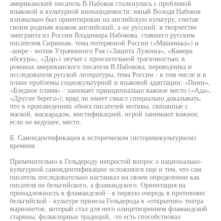
американский писатель В.Набоков столкнулись с проблемой
языковой и культурной вненаходимости: юный Володя Набоков
изначально был ориентирован на английскую культуру, считая
своим родным языком английский, а не русский; в творчестве
эмигранта из России Владимира Набокова, ставшего русским
писателем Сириным, тема потерянной России («Машенька») и
-шире - мотив Утраченного Рая («Защита Лужина», «Камера
обскура», «Дар») звучат с пронзительной трагичностью; в
романах американского писателя В.Набокова, переводчика и
исследователя русской литературы, тема России - в том числе и в
плане проблемы социокультурной и языковой адаптации: «Пнин»,
«Бледное пламя» - занимает принципиально важное место («Ада»,
«Другие берега»); вряд ли имеет смысл специально доказывать,
что в произведениях обоих писателей мотивы, связанные с
маской, маскарадом, мистификацией, игрой занимают важное,
если не ведущее, место.
Б. Самоидентификация в историческом (историкокультурном)
времени
Применительно к Гельдероду непростой вопрос о национально-
культурной самоидентификации осложнялся еще и тем, что сам
писатель последовательно настаивал на своем определении как
писателя не бельгийского, а фламандского. Ориентация на
принадлежность к фламандской - в первую очередь в противовес
бельгийской - культуре привела Гельдерода к «открытию» театра
марионеток, который стал для него олицетворением фламандской
старины, фольклорных традиций, -то есть способствовал