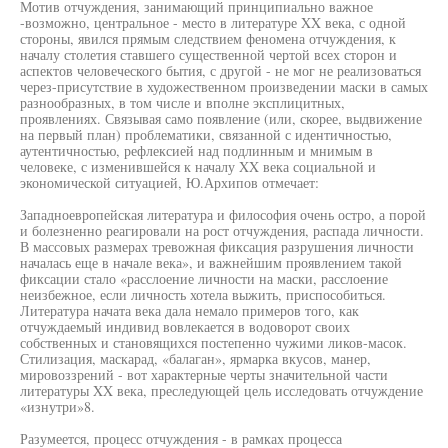
Мотив отчуждения, занимающий принципиально важное
-возможно, центральное - место в литературе XX века, с одной
стороны, явился прямым следствием феномена отчуждения, к
началу столетия ставшего существенной чертой всех сторон и
аспектов человеческого бытия, с другой - не мог не реализоваться
через-присутствие в художественном произведении маски в самых
разнообразных, в том числе и вполне эксплицитных,
проявлениях. Связывая само появление (или, скорее, выдвижение
на первый план) проблематики, связанной с идентичностью,
аутентичностью, рефлексией над подлинным и мнимым в
человеке, с изменившейся к началу XX века социальной и
экономической ситуацией, Ю.Архипов отмечает:
Западноевропейская литература и философия очень остро, а порой
и болезненно реагировали на рост отчуждения, распада личности.
В массовых размерах тревожная фиксация разрушения личности
началась еще в начале века», и важнейшим проявлением такой
фиксации стало «расслоение личности на маски, расслоение
неизбежное, если личность хотела выжить, приспособиться.
Литература начата века дала немало примеров того, как
отчуждаемый индивид вовлекается в водоворот своих
собственных и становящихся постепенно чужими ликов-масок.
Стилизация, маскарад, «балаган», ярмарка вкусов, манер,
мировоззрений - вот характерные черты значительной части
литературы XX века, преследующей цель исследовать отчуждение
«изнутри»8.
Разумеется, процесс отчуждения - в рамках процесса