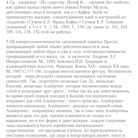
4 Ср., например: «По существу, Иозеф К. - «человек без свойств»,
как удачно назвал героя своего романа Роберт Музиль,
действующие лица в котором, как и у Кафки, были по
преимуществу масками, олицетворением идей и настроений их
создателя» (Сучков Б.Л. Франц Кафка // Сучков Б.Л. Собрание
сочинений: в 3-х т. Т. 2. М., 1985. С. 130; см. также сс. 101, 103,
109, 116, 138, 154 этой же работы).
5 Об импрессионистичности «мгновенной памяти» Пруста,
превращающей любой объект действительности в знак,
умножающей любой образ и уже в силу этой множественности
превращающей его в маску, см., в частности: Андреев Л.Г.
Импрессионизм. М., 1980; Божович В.И. Традиции и
взаимодействие искусств. Франция. Конец XIX - начало XX века.
М„ 1987.С.137-146. создавая многоплановую фигуру, бессвязность
которой - лишь результат сложения чрезмерных частичных
связностей. Так, существует несколько Сен-Лу, несколько
Рахилей, несколько Альбертин, которые несовместимы между
собой и разрушают друг друга. . точно так же как повествователь
во время своей первой поездки в Бальбек последовательно
открывает для себя Альбертину - юного-хулигана. Альбертину -
наивную-школьницу, Альбертину -девушку-из-хоршей-семьи,
Альбертину - извращенку-инженю, так и само лицо Альбертины
меняется день ото дня, причем изменяется не только его
выражение, но и его форма и даже материя . каждое следующее
лицо оказывается богато атрибутами материального
существования . это прозрачная глубина, но перегруженность,
текстовое полносочие, где лицо в конце концов вязнет, тонет и