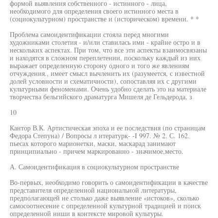
формой выявления собственного - истинного - лица,
необходимого для определения своего истинного места в
(социокультурном) пространстве и (историческом) времени. * *
Проблема самоидентификации стояла перед многими
художниками столетия - и/или ставилась ими - крайне остро и в
нескольких аспектах. При том, что все эти аспекты взаимосвязаны
и находятся в сложном переплетении, поскольку каждый из них
выражает определенную сторону одного и того же явлениям
отчуждения., имеет смысл вычленить их (разумеется, с известной
долей условности и схематичности), сопоставляя их с другими
культурными феноменами. Очень удобно сделать это на материале
творчества бельгийского драматурга Мишеля де Гельдерода, з
10
Кантор В.К. Артистическая эпоха и ее последствия (по страницам
Федора Степуна) / Вопросы л итературк- -I 997. № 2. С. 162.
пьесах которого марионетки, маски, маскарад занимают
принципиально - причем маркированно - значимое,место.
А. Самоидентификация в социокультурном пространстве
Во-первых, необходимо говорить о самоидентификации в качестве
представителя определенной национальной литературы,
предполагающей не столько даже выявление «истоков», сколько
самосоотнесение с определенной культурной традицией и поиск
определенной ниши в контексте мировой культуры.