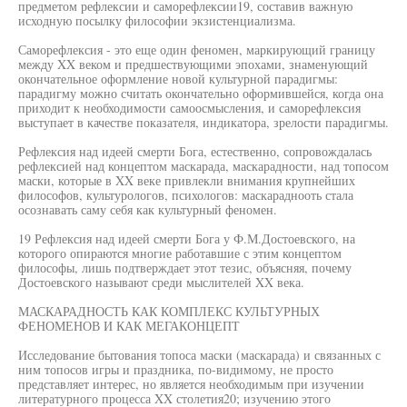
предметом рефлексии и саморефлексии19, составив важную
исходную посылку философии экзистенциализма.
Саморефлексия - это еще один феномен, маркирующий границу
между XX веком и предшествующими эпохами, знаменующий
окончательное оформление новой культурной парадигмы:
парадигму можно считать окончательно оформившейся, когда она
приходит к необходимости самоосмысления, и саморефлексия
выступает в качестве показателя, индикатора, зрелости парадигмы.
Рефлексия над идеей смерти Бога, естественно, сопровождалась
рефлексией над концептом маскарада, маскарадности, над топосом
маски, которые в XX веке привлекли внимания крупнейших
философов, культурологов, психологов: маскараднооть стала
осознавать саму себя как культурный феномен.
19 Рефлексия над идеей смерти Бога у Ф.М.Достоевского, на
которого опираются многие работавшие с этим концептом
философы, лишь подтверждает этот тезис, объясняя, почему
Достоевского называют среди мыслителей XX века.
МАСКАРАДНОСТЬ КАК КОМПЛЕКС КУЛЬТУРНЫХ
ФЕНОМЕНОВ И КАК МЕГАКОНЦЕПТ
Исследование бытования топоса маски (маскарада) и связанных с
ним топосов игры и праздника, по-видимому, не просто
представляет интерес, но является необходимым при изучении
литературного процесса XX столетия20; изучению этого