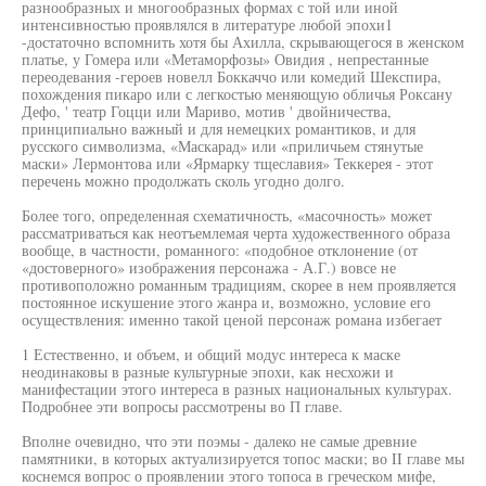
разнообразных и многообразных формах с той или иной
интенсивностью проявлялся в литературе любой эпохи1
-достаточно вспомнить хотя бы Ахилла, скрывающегося в женском
платье, у Гомера или «Метаморфозы» Овидия , непрестанные
переодевания -героев новелл Боккаччо или комедий Шекспира,
похождения пикаро или с легкостью меняющую обличья Роксану
Дефо, ' театр Гоцци или Мариво, мотив ' двойничества,
принципиально важный и для немецких романтиков, и для
русского символизма, «Маскарад» или «приличьем стянутые
маски» Лермонтова или «Ярмарку тщеславия» Теккерея - этот
перечень можно продолжать сколь угодно долго.
Более того, определенная схематичность, «масочность» может
рассматриваться как неотъемлемая черта художественного образа
вообще, в частности, романного: «подобное отклонение (от
«достоверного» изображения персонажа - А.Г.) вовсе не
противоположно романным традициям, скорее в нем проявляется
постоянное искушение этого жанра и, возможно, условие его
осуществления: именно такой ценой персонаж романа избегает
1 Естественно, и объем, и общий модус интереса к маске
неодинаковы в разные культурные эпохи, как несхожи и
манифестации этого интереса в разных национальных культурах.
Подробнее эти вопросы рассмотрены во П главе.
Вполне очевидно, что эти поэмы - далеко не самые древние
памятники, в которых актуализируется топос маски; во II главе мы
коснемся вопрос о проявлении этого топоса в греческом мифе,