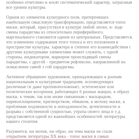
особенно отчетливо и носят систематический характер, затрагивая
все уровни культуры.
Одним из элементов культурного поля, претерпевших
наибольшую смысловую трансформацию, представляется топос
маски, который, присутствуя в культуре любой эпохи, в- ходе
смены парадигмы из относительно периферийного,
маргинального становится одним из центральных. Представляется,
что изменение содержания этого топоса и его положения в
пространстве культуры, характера и степени его взаимодействия с
другими культурными элементами может служить, с одной
стороны, индикатором, маркером происходящей смены
парадигмы, с другой - предметом рефлексии, направленной на
осмысление самой з гой парадигмы.
Активное обращение художников, принадлежащих к разным
национальным и культурным традициям, исповедующих
различные (и даже противоположные), эстетические или
политические воззрения, работающих б разных жанрах, к образу
маски, к темам, так или иначе связанным с маскарадом,
перевоплощением, притворством, обманом, к мотиву маски, к
проблемам подлинности и неподлинности, аутентичности и
разрыва с собственной сущностью, утраты своего лица и т.д.
представляется одной из важнейших особенностей литературы
нашего столетия.
Разумеется, ни мотив, ни образ, ни тема маски не стали
открытием литературы XX века - топос маски в самых