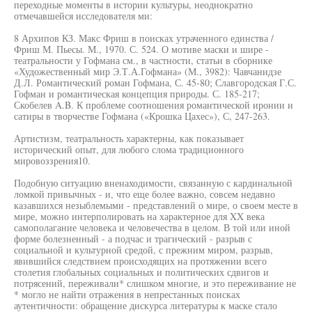
переходные моменты в истории культуры, неоднократно
отмечавшейся исследователя ми:
8 Архипов КЗ. Макс Фриш в поисках утраченного единства /
Фриш М. Пьесы. М., 1970. С. 524. О мотиве маски и шире -
театральности у Гофмана см., в частности, статьи в сборнике
«Художественный мир Э.Т.А.Гофмана» (М., 3982): Чавчанидзе
Д.Л. Романтический роман Гофмана, С. 45-80; Славгородская Г.С.
Гофман и романтическая концепция природы. С. 185-217;
Скобелев A.B. К проблеме соотношения романтической иронии и
сатиры в творчестве Гофмана («Крошка Цахес»), С, 247-263.
Артистизм, театральность характерны, как показывает
исторический опыт, для любого слома традиционного
мировоззрения10.
Подобную ситуацию вненаходимости, связанную с кардинальной
ломкой привычных - и, что еще более важно, совсем недавно
казавшихся незыблемыми - представлений о мире, о своем месте в
мире, можно интерполировать на характерное для XX века
самополагание человека и человечества в целом. В той или иной
форме болезненный - а подчас и трагический - разрыв с
социальной и культурной средой, с прежним миром, разрыв,
явившийся следствием происходящих на протяжении всего
столетия глобальных социальных и политических сдвигов и
потрясений, переживали* слишком многие, и это переживание не
* могло не найти отражения в непрестанных поисках
аутентичности: обращение дискурса литературы к маске стало