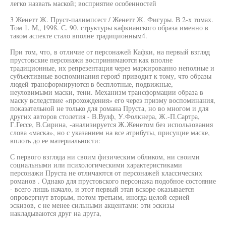
легко назвать маской; восприятие особенностей
3 Женетт Ж. Пруст-палимпсест / Женетт Ж. Фигуры. В 2-х томах.
Том 1. М„ 1998. С. 90. структуры кафкианского образа именно в
таком аспекте стало вполне традиционным4.
При том, что, в отличие от персонажей Кафки, на первый взгляд
прустовские персонажи воспринимаются как вполне
традиционные, их репрезентация через маркированно неполные и
субъективные воспоминания героя5 приводит к тому, что образы
людей трансформируются в бесплотные, подвижные,
неуловимыми маски, тени. Механизм трансформации образа в
маску вследствие «прохождения» его через призму воспоминания,
показательной не только для романа Пруста, но во многом и для
других авторов столетия - В.Вулф, У.Фолкнера, Ж.-П.Сартра,
Г.Гессе, В.Сирина, -анализируется Ж.Женетом без использования
слова «маска», но с указанием на все атрибуты, присущие маске,
вплоть до ее материальности:
С первого взгляда ни своим физическим обликом, ни своими
социальными или психологическими характеристиками
персонажи Пруста не отличаются от персонажей классических
романов . Однако для прустовского персонажа подобное состояние
- всего лишь начало, и этот первый этап вскоре оказывается
опровергнут вторым, потом третьим, иногда целой серией
эскизов, с не менее сильными акцентами: эти эскизы
накладываются друг на друга,