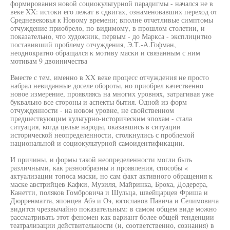
формирования новой социокультурной парадигмы - начался не в
веке XX: истоки его лежат в сдвигах, ознаменовавших переход от
Средневековья к Новому времени; вполне отчетливые симптомы
отчуждение приобрело, по-видимому, в прошлом столетии, и
показательно, что художник, первым - до Маркса - эксплицитно
поставивший проблему отчуждения, Э.Т.-А.Гофман,
неоднократно обращался к мотиву маски и связанным с ним
мотивам 9 двоиничества
Вместе с тем, именно в XX веке процесс отчуждения не просто
набрал невиданные доселе обороты, но приобрел качественно
новое измерение, проявляясь на многих уровнях, затрагивая уже
буквально все стороны и аспекты бытия. Одной из форм
отчужденности - на новом уровне, не свойственном
предшествующим культурно-историческим эпохам - стала
ситуация, когда целые народы, оказавшись в ситуации
исторической неопределенности, столкнулись с проблемой
национальной и социокультурной самоидентификации.
И причины, и формы такой неопределенности могли быть
различными, как разнообразны и проявления, способы «
актуализации топоса маски, но сам факт активного обращения к
маске австрийцев Кафки, Музиля, Майринка, Броха, Додерера,
Канетти, поляков Гомбровича и Шульца, швейцарцев Фриша и
Дюрренматта, японцев Абэ и Оэ, югославов Павича и Селимовича
видится чрезвычайно показательным: в самом общем виде можно
рассматривать этот феномен как вариант более общей тенденции
театрализации действительности (и, соответственно, сознания) в