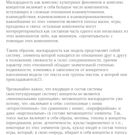
Маскарадность как комплекс культурных феноменов и комплекс
концептов включает в себя большое число компонентов,
вступающих в сложные отношения взаимоуточнения,
взаимодействия, взаимовлияния и взаимопроникновения;
важнейшими из этих элементов являются топосы маски, игры,
праздника и смеха: остальные компоненты могут
интерпретироваться как составная часть одного или нескольких из
этих компонентов либо, как минимум, «прочитываться» с
помощью этих компонентов.
Таким образом, маскарадность как модель представляет собой
систему, элементы которой находятся по отношению друг к другу
в положениях смежности и (или) соподчиненности, причем
характер этих отношений обладает значительной степенью
подвижности, изменяясь в зависимости от конкретного
наполнения модели (от текста или группы текстов, к которой они
прикладываются)21.
Чрезвычайно важно, что входящие в состав системы
(конституирующие систему) концепты не являются
«минимальными единицами» метаконцепта маскарадности уже
потому, что «включают в себя» соотносимые с ними
«второстепенные» (по сравнению с ними), «периферийные» и
даже «маргинальные» (в составе метаконцепта) элементы. Так,
топос маски включает в себя образы, мотивы, топоеы и концепты
переодевания, роли, аутентичности, куклы (марионетки) и т.п.;
некоторые из этих элементов (роль, кукла) входят в состав топоса
игры, который, в свою очередь, вбирает в себя концепты и топоса