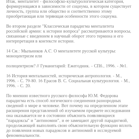
Итак, менталитет - философско-культурологическая категория,
формирующаяся в зависимости от социума, в котором существует
личность, группа или общество и соответственно этому
приобретающая или теряющая особенности этого социума.
Во втором разделе "Классическая парадигма менталитета
российской армии: к истории вопроса" рассматриваются вопросы,
связанные с введением в научный оборот этого термина и его
интерпретация в контексте истории.
14 См.: Мыльников A.C. О менталитете русской культуры:
моноцентризм или
полицентризм? // Гуманитарий: Ежегодник. - СПб., 1996. - №1.
16 История ментальностей, историческая антропология. - М.,
1996. - С. 79-80. 16 Ерасов В. С. Социальная культурология. - М.,
1996. - С. 20.
По мнению известного русского философа Ю.М. Федорова
парадигма есть способ логического соединения разнородных
сведений о мире и человеке. Вот почему на определенном этапе
расширения представлений об изучаемом предмете исследования
она оказывается не в состоянии объяснить появляющиеся
"парадоксы" и "антиномии", и ее замещают другой парадигмой,
продолжающей выполнять свою объяснительную функцию вплоть
до появления новых парадоксов и антиномий в исследуемой
феноменальности.