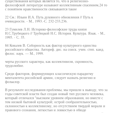
существования которых является то, что в религиозно-
философской литературе называют коллективным спасением,24 то
с понятием нравственности связываются такие
22 См.: Ильин И.А. Путь духовного обновления // Путь к
очевидности. - М., 1993.-С. 232-233,236.
23 Гумилев Л.Н. Историко-философские труды князя
Н.С.Трубецкого // Трубецкой Н.С. История. Культура. Язык. - М.,
1995. - С. 35.
84 Ковалев В. Соборность как фактор культурного единства
российского общества. Автореф. дис. на соиск. учен. степ. канд.
филос. наук. — М., 1999.
черты русского характера, как коллективизм, скромность,
трудолюбие.
Среди факторов, формирующих классическую парадигму
менталитета российской армии, следует назвать религию и
фольклор.
В результате исследования проблемы, мы пришли к выводу, что за
годы советской власти был создан новый тип русского человека,
который отличался "высоким уровнем образования, но вместе с
тем низкой бытовой культурой; острой сообразительностью,
склонностью к коллективизму, но отсутствием твердой морали и
правового сознания, легкостью и ловкостью в обходе