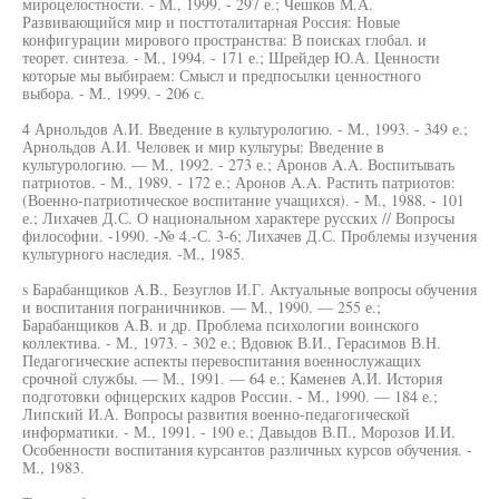
мироцелостности. - М., 1999. - 297 е.; Чешков М.А.
Развивающийся мир и посттоталитарная Россия: Новые
конфигурации мирового пространства: В поисках глобал. и
теорет. синтеза. - М., 1994. - 171 е.; Шрейдер Ю.А. Ценности
которые мы выбираем: Смысл и предпосылки ценностного
выбора. - М., 1999. - 206 с.
4 Арнольдов А.И. Введение в культурологию. - М., 1993. - 349 е.;
Арнольдов А.И. Человек и мир культуры: Введение в
культурологию. — М., 1992. - 273 е.; Аронов A.A. Воспитывать
патриотов. - М., 1989. - 172 е.; Аронов A.A. Растить патриотов:
(Военно-патриотическое воспитание учащихся). - М., 1988. - 101
е.; Лихачев Д.С. О национальном характере русских // Вопросы
философии. -1990. -№ 4.-С. 3-6; Лихачев Д.С. Проблемы изучения
культурного наследия. -М., 1985.
s Барабанщиков A.B., Безуглов И.Г. Актуальные вопросы обучения
и воспитания пограничников. — М., 1990. — 255 е.;
Барабанщиков A.B. и др. Проблема психологии воинского
коллектива. - М., 1973. - 302 е.; Вдовюк В.И., Герасимов В.Н.
Педагогические аспекты перевоспитания военнослужащих
срочной службы. — М., 1991. — 64 е.; Каменев А.И. История
подготовки офицерских кадров России. - М., 1990. — 184 е.;
Липский И.А. Вопросы развития военно-педагогической
информатики. - М., 1991. - 190 е.; Давыдов В.П., Морозов И.И.
Особенности воспитания курсантов различных курсов обучения. -
М., 1983.