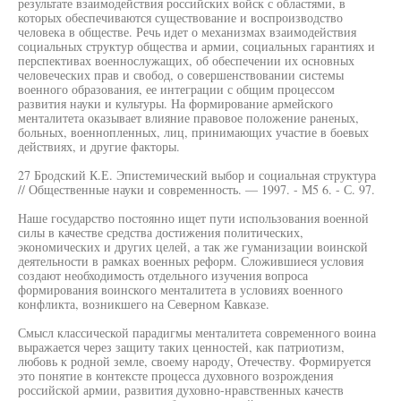
результате взаимодействия российских войск с областями, в
которых обеспечиваются существование и воспроизводство
человека в обществе. Речь идет о механизмах взаимодействия
социальных структур общества и армии, социальных гарантиях и
перспективах военнослужащих, об обеспечении их основных
человеческих прав и свобод, о совершенствовании системы
военного образования, ее интеграции с общим процессом
развития науки и культуры. На формирование армейского
менталитета оказывает влияние правовое положение раненых,
больных, военнопленных, лиц, принимающих участие в боевых
действиях, и другие факторы.
27 Бродский К.Е. Эпистемический выбор и социальная структура
// Общественные науки и современность. — 1997. - М5 6. - С. 97.
Наше государство постоянно ищет пути использования военной
силы в качестве средства достижения политических,
экономических и других целей, а так же гуманизации воинской
деятельности в рамках военных реформ. Сложившиеся условия
создают необходимость отдельного изучения вопроса
формирования воинского менталитета в условиях военного
конфликта, возникшего на Северном Кавказе.
Смысл классической парадигмы менталитета современного воина
выражается через защиту таких ценностей, как патриотизм,
любовь к родной земле, своему народу, Отечеству. Формируется
это понятие в контексте процесса духовного возрождения
российской армии, развития духовно-нравственных качеств