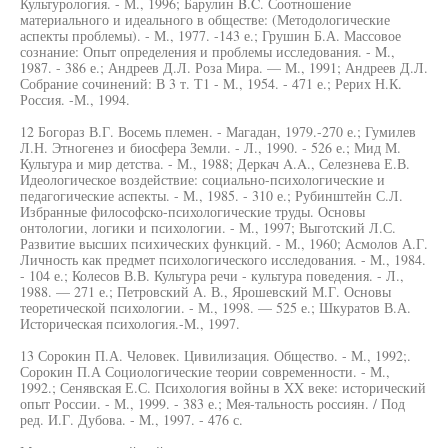
Культурология. - М., 1996; Барулин B.C. Соотношение
материального и идеального в обществе: (Методологические
аспекты проблемы). - М., 1977. -143 е.; Грушин Б.А. Массовое
сознание: Опыт определения и проблемы исследования. - M.,
1987. - 386 е.; Андреев Д.Л. Роза Мира. — М., 1991; Андреев Д.Л.
Собрание сочинений: В 3 т. Т1 - M., 1954. - 471 е.; Рерих Н.К.
Россия. -М., 1994.
12 Богораз В.Г. Восемь племен. - Магадан, 1979.-270 е.; Гумилев
Л.Н. Этногенез и биосфера Земли. - Л., 1990. - 526 е.; Мид М.
Культура и мир детства. - М., 1988; Деркач A.A., Селезнева Е.В.
Идеологическое воздействие: социально-психологические и
педагогические аспекты. - М., 1985. - 310 е.; Рубинштейн С.Л.
Избранные философско-психологические труды. Основы
онтологии, логики и психологии. - М., 1997; Выготский Л.С.
Развитие высших психических функций. - М., 1960; Асмолов А.Г.
Личность как предмет психологического исследования. - M., 1984.
- 104 е.; Колесов В.В. Культура речи - культура поведения. - Л.,
1988. — 271 е.; Петровский А. В., Ярошевский М.Г. Основы
теоретической психологии. - М., 1998. — 525 е.; Шкуратов В.А.
Историческая психология.-M., 1997.
13 Сорокин П.А. Человек. Цивилизация. Общество. - М., 1992;.
Сорокин П.А Социологические теории современности. - М.,
1992.; Сенявская Е.С. Психология войны в XX веке: исторический
опыт России. - М., 1999. - 383 е.; Мея-тальность россиян. / Под
ред. И.Г. Дубова. - M., 1997. - 476 с.