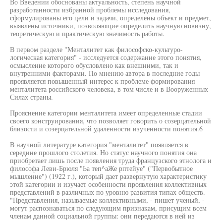
Во Введении обоснованы актуальность, степень научной
разработанности избранной проблемы исследования,
сформулированы его цели и задачи, определены объект и предмет,
выявлены источники, позволяющие определить научную новизну,
теоретическую и практическую значимость работы.
В первом разделе "Менталитет как философско-культуро-
логическая категория" - исследуется содержание этого понятия,
осмысление которого обусловлено как внешними, так и
внутренними факторами. По мнению автора в последние годы
проявляется повышенный интерес к проблеме формирования
менталитета российского человека, в том числе и в Вооруженных
Силах страны.
Прояснение категории менталитета имеет определенные стадии
своего конструирования, что позволяет говорить о созерцательной
близости и созерцательной удаленности изученности понятия.6
В научной литературе категория "менталитет" появляется в
середине прошлого столетия. Но статус научного понятия она
приобретает лишь после появления труда французского этнолога и
философа Леви-Брюля "Ьа теп^аЖе рптейуе" ("Первобытное
мышление") (1922 г.), который дает развернутую характеристику
этой категории и изучает особенности проявления коллективных
представлений в различных по уровню развития типах обществ.
"Представления, называемые коллективными, - пишет ученый, -
могут распознаваться по следующим признакам, присущим всем
членам данной социальной группы: они передаются в ней из