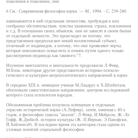
поколения в поколение, они
6 См.: Современная философия науки. — М., 1994. - С. 239-240.
навязываются в ней отдельным личностям, пробуждая в них
сообразно обстоятельствам, чувства уважения, страха, поклонения
и т.д. В отношении своих объектов, они не зависят в своем бытии
от отдельной личности. Это происходит не потому, что
представления предполагают некий коллективный субъект,
отличный от индивидов, а потому, что они проявляют черты,
которые невозможно осмыслить и понять путем одного только
рассмотрения индивида как такового."7.
Изучение менталитета и ментальности продолжили Л.Февр,
М.Блок, некоторые другие представители историко-психоло-
гического и культурно-антропологического направлений в науке.
В середине XIX в. немецкие ученые М.Лацарус и Х.Штейнталь
обосновали самостоятельное направление, центром исследований
которого стала психология народов.
Обозначенная проблема получила освещение в отдельных
отраслях исторической науки (А.Лефевр), затем, начиная с 40-х
годов, в философии (школа "аналов": Л.Февр, И.Мейрсон, Ж.-Ле
Гофф, Ж.Дюби)8, истории культуры (Ж.-П.Вернан, Э.Панофски,
Й.Хейзинга9). В последнее время эта категория стала одним из
узловых понятий социальной философии.