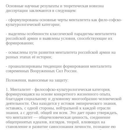
Основные научные результаты и теоретическая новизна
диссертации заключаются в следующем:
- сформулированы основные черты менталитета как фило-софско-
культурологической категории;
- выделены особенности классической парадигмы менталитета
российской армии и выявлены условия, способствующие их
формированию;
- осмыслены пути развития менталитета российской армии на
разных этапах её истории;
- проанализированы тенденции формирования менталитета
современных Вооруженных Сил России.
Положения, выносимые на защиту:
1. Менталитет - философско-культурологическая категория,
формирующаяся на основе конкретного жизненного опыта,
благодаря социальному и духовному многообразию человеческой
деятельности. Она находится у истоков эмпирического знания,
оставаясь, с одной стороны, нейтральной к каждой отрасли
знания, а с другой, общей им всем. Это дает право утверждать,
что менталитет — общечеловеческая ценность, соединение
общепринятых идеалов, взглядов, теорий, влияющих на
становление и развитие самосознания личности, познание ею