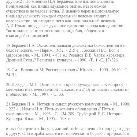
другие.21 По мнению Н.А.Бердяева, вне национальности,
понимаемой как индивидуальное бытие, невозможно
существование человечества. И именно через национальную
индивидуальность каждый отдельный человек входит в
человечество, он входит в него как национальный человек.
А.И.Ильин определяет духовное единство народа как единство,
"возникшее из инстинктивного подобия, общения и
взаимодействия людей
18 Бердяев H.A. Экзистенциальная диалектика божественного и
человеческого. — Париж, 1952. - 215 е.; Лосский Н.О. Бог и
мировое зло. - М., 1994. - 431 е.; Розанов В.В. Черты характера
Древней Руси // Религия и культура. - 1990. -Т. 1.-С. 17-326.
19 См.: Волошин М. Россия распятая // Юность. - 1990. -№10,- С.
24-31.
20 Лебедева М.Н. Этническая и кросс-культурная?..: К вопросу о
методологии отечественной психологии // Этническая психология
и общество. - М., 1997. - С. 33.
21 Бердяев H.A. Истоки и смысл русского коммунизма. - М., 1990.
- 222 е.; Ильин И.А. Путь духовного обновления // Путь к
очевидности. - М., 1993. -С. 134-289; Трубецкой Н.С. История.
Культура. Язык. - М., 1995. - 798 с.
в их обращении к Богу, к данной от Бога внешней природе и друг
к другу. Оно вырабатывается исторически, в борьбе с природой, в