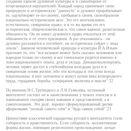
создании единой духовной культуры и в самообороне от
вторгающихся нарушителей. Каждый народ принимает свою
природную и историческую "данность" и духовно прорабатывает
ее, одухотворяет ее по-своему, пребывая в своем, своеобразном
национально-историческом акте. Это его неотъемлемое,
естественное, священное право; и в то же время это его
историческая, общечеловеческая и, что самое важное, религиозная
обязанность. Он не имеет духовного права отказаться от этой
обязанности и от этого призвания. А раз отказавшись - он
духовно разложится и погибнет; он исторически сойдет с лица
земли". Законом человеческой природы и культуры Й.А.Ильин
признает то, что "все великое может быть сказано человеком или
народом только по-своему и все гениальное родится именно в
лоне национального опыта, духа и уклада. Денационализируясь,
человек теряет доступ к глубочайшим колодцам духа и к
священным огням жизни; ибо эти колодцы и эти огни всегда
национальны: в них заложены и живут целые века всенародного
труда, страдания, борьбы, созерцания, молитвы и мысли".22
По мнению Н.С.Трубецкого и Л.Н.Гумилева, истинный
менталитет состоит не в заимствованиях у чужих этносов и в
навязывании соседям своих навыков и представлений, а в
самопознании. Это долг, хорошо сформулированный двумя
афоризмами "познай самого себя" и "будь самим собой".23
Ценностями классической парадигмы русского менталитета стали
соборность и нравственность. Если соборность -коллективные
формы жизни, имеющие религиозное происхождение, целью