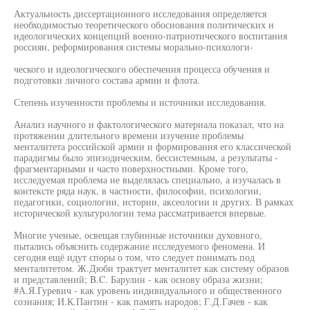
Актуальность диссертационного исследования определяется
необходимостью теоретического обоснования политических и
идеологических концепций военно-патриотического воспитания
россиян, реформирования системы морально-психологи-
ческого и идеологического обеспечения процесса обучения и
подготовки личного состава армии и флота.
Степень изученности проблемы и источники исследования.
Анализ научного и фактологического материала показал, что на
протяжении длительного времени изучение проблемы
менталитета российской армии и формирования его классической
парадигмы было эпизодическим, бессистемным, а результаты -
фрагментарными и часто поверхностными. Кроме того,
исследуемая проблема не выделялась специально, а изучалась в
контексте ряда наук, в частности, философии, психологии,
педагогики, социологии, истории, аксеологии и других. В рамках
исторической культурологии тема рассматривается впервые.
Многие ученые, освещая глубинные источники духовного,
пытались объяснить содержание исследуемого феномена. И
сегодня ещё идут споры о том, что следует понимать под
менталитетом. Ж.Дюби трактует менталитет как систему образов
и представлений; B.C. Барулин - как основу образа жизни;
#А.Я.Гуревич - как уровень индивидуального и общественного
сознания; И.К.Пантин - как память народов; Г.Д.Гачев - как