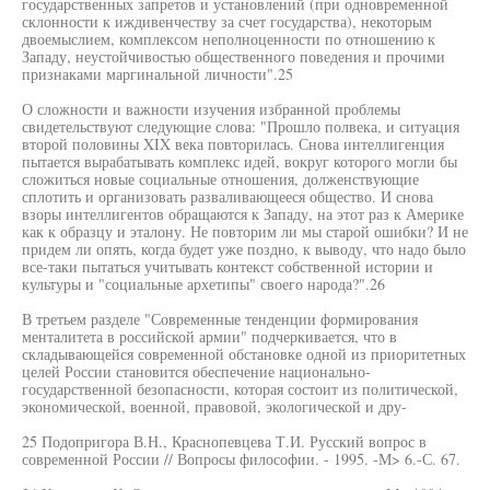
государственных запретов и установлений (при одновременной
склонности к иждивенчеству за счет государства), некоторым
двоемыслием, комплексом неполноценности по отношению к
Западу, неустойчивостью общественного поведения и прочими
признаками маргинальной личности".25
О сложности и важности изучения избранной проблемы
свидетельствуют следующие слова: "Прошло полвека, и ситуация
второй половины XIX века повторилась. Снова интеллигенция
пытается вырабатывать комплекс идей, вокруг которого могли бы
сложиться новые социальные отношения, долженствующие
сплотить и организовать разваливающееся общество. И снова
взоры интеллигентов обращаются к Западу, на этот раз к Америке
как к образцу и эталону. Не повторим ли мы старой ошибки? И не
придем ли опять, когда будет уже поздно, к выводу, что надо было
все-таки пытаться учитывать контекст собственной истории и
культуры и "социальные архетипы" своего народа?".26
В третьем разделе "Современные тенденции формирования
менталитета в российской армии" подчеркивается, что в
складывающейся современной обстановке одной из приоритетных
целей России становится обеспечение национально-
государственной безопасности, которая состоит из политической,
экономической, военной, правовой, экологической и дру-
25 Подопригора В.Н., Краснопевцева Т.И. Русский вопрос в
современной России // Вопросы философии. - 1995. -М> 6.-С. 67.