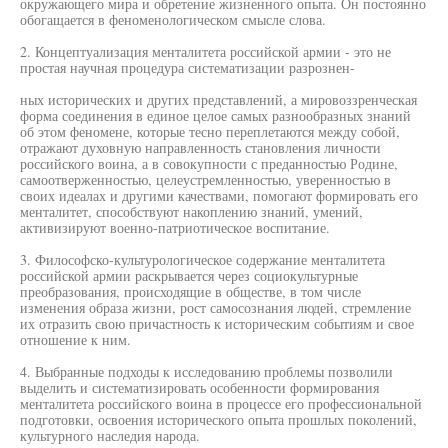
окружающего мира и обретение жизненного опыта. Он постоянно
обогащается в феноменологическом смысле слова.
2. Концептуализация менталитета российской армии - это не
простая научная процедура систематизации разрознен-
ных исторических и других представлений, а мировоззренческая
форма соединения в единое целое самых разнообразных знаний
об этом феномене, которые тесно переплетаются между собой,
отражают духовную направленность становления личности
российского воина, а в совокупности с преданностью Родине,
самоотверженностью, целеустремленностью, уверенностью в
своих идеалах и другими качествами, помогают формировать его
менталитет, способствуют накоплению знаний, умений,
активизируют военно-патриотическое воспитание.
3. Философско-культурологическое содержание менталитета
российской армии раскрывается через социокультурные
преобразования, происходящие в обществе, в том числе
изменения образа жизни, рост самосознания людей, стремление
их отразить свою причастность к историческим событиям и свое
отношение к ним.
4. Выбранные подходы к исследованию проблемы позволили
выделить и систематизировать особенности формирования
менталитета российского воина в процессе его профессиональной
подготовки, освоения исторического опыта прошлых поколений,
культурного наследия народа.