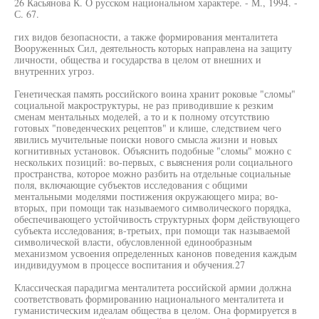
26 Касьянова К. О русском национальном характере. - М., 1994. -
С. 67.
гих видов безопасности, а также формирования менталитета
Вооруженных Сил, деятельность которых направлена на защиту
личности, общества и государства в целом от внешних и
внутренних угроз.
Генетическая память российского воина хранит роковые "сломы"
социальной макроструктуры, не раз приводившие к резким
сменам ментальных моделей, а то и к полному отсутствию
готовых "поведенческих рецептов" и клише, следствием чего
явились мучительные поиски нового смысла жизни и новых
когнитивных установок. Объяснить подобные "сломы" можно с
нескольких позиций: во-первых, с выяснения роли социального
пространства, которое можно разбить на отдельные социальные
поля, включающие субъектов исследования с общими
ментальными моделями постижения окружающего мира; во-
вторых, при помощи так называемого символического порядка,
обеспечивающего устойчивость структурных форм действующего
субъекта исследования; в-третьих, при помощи так называемой
символической власти, обусловленной единообразным
механизмом усвоения определенных канонов поведения каждым
индивидуумом в процессе воспитания и обучения.27
Классическая парадигма менталитета российской армии должна
соответствовать формированию национального менталитета и
гуманистическим идеалам общества в целом. Она формируется в