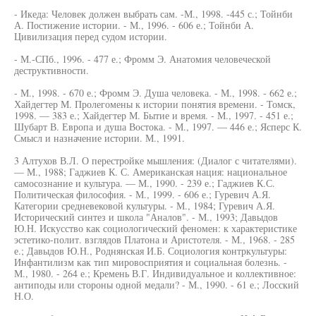
- Икеда: Человек должен выбрать сам. -М., 1998. -445 с.; Тойнби
А. Постижение истории. - М., 1996. - 606 е.; Тойнби А.
Цивилизация перед судом истории.
- М.-СПб., 1996. - 477 е.; Фромм Э. Анатомия человеческой
деструктивности.
- М., 1998. - 670 е.; Фромм Э. Душа человека. - М., 1998. - 662 е.;
Хайдегтер М. Пролегомены к истории понятия времени. - Томск,
1998. — 383 е.; Хайдегтер М. Бытие и время. - М., 1997. - 451 е.;
Шубарт В. Европа и душа Востока. - М., 1997. — 446 е.; Ясперс К.
Смысл и назначение истории. М., 1991.
3 Алтухов В.Л. О перестройке мышления: (Диалог с читателями).
— М., 1988; Гаджиев К. С. Американская нация: национальное
самосознание и культура. — М., 1990. - 239 е.; Гаджиев К.С.
Политическая философия. - М., 1999. - 606 е.; Гуревич А.Я.
Категории средневековой культуры. - М., 1984; Гуревич А.Я.
Исторический синтез и школа "Аналов". - М., 1993; Давыдов
Ю.Н. Искусство как социологический феномен: к характеристике
эстетико-полит. взглядов Платона и Аристотеля. - М., 1968. - 285
е.; Давыдов Ю.Н., Роднянская И.Б. Социология контркультуры:
Инфантилизм как тип мировосприятия и социальная болезнь. -
М., 1980. - 264 е.; Кремень В.Г. Индивидуальное и коллективное:
антиподы или стороны одной медали? - М., 1990. - 61 е.; Лосский
Н.О.