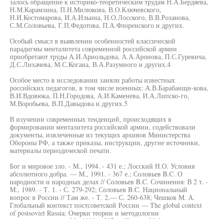
залось обращение к историко-теоретическим трудам Н.А.Бердяева,
Н.М.Карамзина, П.Н.Милюкова, В.О.Ключевского,
Н.И.Костомарова, И.А.Ильина, Н.О.Лосского, В.В.Розанова,
С.М.Соловьева, Г.П.Федотова, П.А.Флоренского и других.
Особый смысл в выявлении особенностей классической
парадигмы менталитета современной российской армии
приобретают труды А.И.Арнольдова, А.А.Аронова, П.С.Гуревича,
Д.С.Лихачева, М.С.Когана, В.А.Разумного и других.4
Особое место в исследовании заняли работы известных
российских педагогов, в том числе военных: А.В.Барабанщи-кова,
В.И.Вдовюка, П.Н.Городова, А.И.Каменева, И.А.Липско-го,
М.Воробьева, В.П.Давыдова и других.5
В изучении современных тенденций, происходящих в
формировании менталитета российской армии, содействовали
документы, извлеченные из текущих архивов Министерства
Обороны РФ, а также приказы, инструкции, другие источники,
материалы периодической печати.
Бог и мировое зло. - М., 1994. - 431 е.; Лосский Н.О. Условия
абсолютного добра. — М., 1991. - 367 е.; Соловьев B.C. О
народности и народных делах // Соловьев B.C. Сочинения: В 2 т. -
М., 1989. - Т. 1. - С. 279-292; Соловьев B.C. Национальный
вопрос в России // Там же. - Т. 2.— С. 260-638; Чешков М. А.
Глобальный контекст постсоветской России — The global context
of postsoviet Russia: Очерки теории и методологии