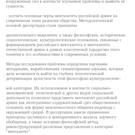
вооруженных сил в контексте изучаемой проблемы и выявить её
сущность;
- изучить основные черты менталитета российской армии на
современном этапе развития общества. Методологической
основой диссертации стали принципы
диалектического мышления, а также философские, исторические,
социологические, культурологические положения, связанные с
формированием российского менталитета и менталитета
отечественной армии в рамках классической парадигмы этого
понятия и его особенностями в современных условиях.
Методы исследования проблемы определены научными
методиками, выработанными гуманитарными науками, которые
дали возможность выйти на глубину типологической
детерминации целостности этой философско-культурологичес-
кой категории. Их использование в контексте социально-
экономической, политической и других видов социальной
деятельности позволило представить менталитет российской
армии как интегративно-содержательный срез общественного
сознания, как форму межличностного общения индивида с
окружающей средой. В диссертации нашли применение
принципы системного и компаративного анализа, научного
обобщения, а также историко-философский метод,
реконструирующий различные представления о категории
"менталитет".