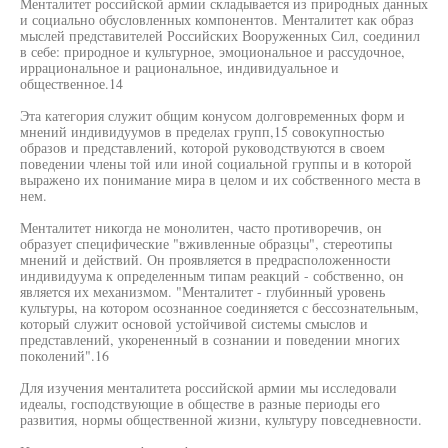
Менталитет российской армии складывается из природных данных
и социально обусловленных компонентов. Менталитет как образ
мыслей представителей Российских Вооруженных Сил, соединил
в себе: природное и культурное, эмоциональное и рассудочное,
иррациональное и рациональное, индивидуальное и
общественное.14
Эта категория служит общим конусом долговременных форм и
мнений индивидуумов в пределах групп,15 совокупностью
образов и представлений, которой руководствуются в своем
поведении члены той или иной социальной группы и в которой
выражено их понимание мира в целом и их собственного места в
нем.
Менталитет никогда не монолитен, часто противоречив, он
образует специфические "вживленные образцы", стереотипы
мнений и действий. Он проявляется в предрасположенности
индивидуума к определенным типам реакций - собственно, он
является их механизмом. "Менталитет - глубинный уровень
культуры, на котором осознанное соединяется с бессознательным,
который служит основой устойчивой системы смыслов и
представлений, укорененный в сознании и поведении многих
поколений".16
Для изучения менталитета российской армии мы исследовали
идеалы, господствующие в обществе в разные периоды его
развития, нормы общественной жизни, культуру повседневности.