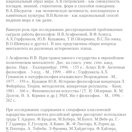
национальный образ мира; А.В.Петровский - как совокупность
взглядов, мнений, стереотипов, форм и способов поведения;
В.А.Шкуратов - как человеческую активность, воплощенную в
памятниках культуры; В.В.Колесов - как национальный способ
видения мира и так далее.
Важную роль при исследовании диссертационной проблематики
сыграли работы философов: И.В.Агафоновой, В.Ф.Асмуса,
А.Х.Горфункеля, Ю.В. Кушакова, Т.И.Ойзермана, В.С.Па-зенка,
В.О.Шевчука и других1. В них представлены общие вопросы
менталитета на различных исторических этапах.
1 Агафонова И.В. Идея православного государства в европейском
политическом менталитете: Дис. на соисх. учен. степ. канд.
филос. Наук. - Екатеринбург, 1994. - 155 е.; Асмус В.Ф. Античная
философия. - 3-изд. - М., 1999. - 400 е.; Горфункель А.Х.
Гуманизм и натурфилософия итальянского Возрождения. -М.,
1977. - 359 е.; Кушаков Ю.В. Историко-философская концепция Л.
Фейербаха; Теория, методология, конкретные результаты. - Киев,
1981. - 166 е.; Феноменология искусства / [Т. И. Ойзерман, К. М.
Долгов, Н. А. Кормин и др.]; РАН, Ин-т философии. - М., 1996. -
262 с.
При исследовании содержания и специфики классической
парадигмы менталитета российской армии диссертант использовал
труды Т.Адорно, Ф.Броделя, М.Бубера, М.Бунге, М.Вебе-ра, Г.-
Г.Гадамера, Е.Гуссерля, А.Камю, Ж.-Ф.Лиотара, К.Лорен-да,
К.Поппера, А. Тойнби, Э.Фромма, М.Хайдеггера, Ф.Хайлера,