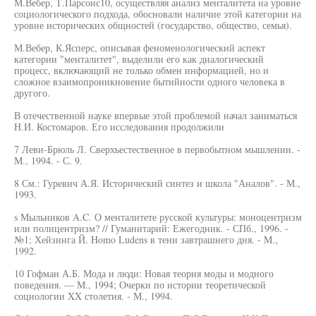
М.Вебер, Т.Парсонс10, осуществляя анализ менталитета на уровне
социологического подхода, обосновали наличие этой категории на
уровне исторических общностей (государство, общество, семья).
М.Вебер, К.Ясперс, описывая феноменологический аспект
категории "менталитет", выделили его как диалогический
процесс, включающий не только обмен информацией, но и
сложное взаимопроникновение бытийности одного человека в
другого.
В отечественной науке впервые этой проблемой начал заниматься
Н.И. Костомаров. Его исследования продолжили
7 Леви-Брюль Л. Сверхъестественное в первобытном мышлении. -
М., 1994. - С. 9.
8 См.: Гуревич А.Я. Исторический синтез и школа "Аналов". - М.,
1993.
s Мыльников A.C. О менталитете русской культуры: моноцентризм
или полицентризм? // Гуманитарий: Ежегодник. - СПб., 1996. -
№1; Хейзинга Й. Homo Ludens в тени завтрашнего дня. - M.,
1992.
10 Гофман А.Б. Мода и люди: Новая теория моды и модного
поведения. — М., 1994; Очерки по истории теоретической
социологии XX столетия. - М., 1994.