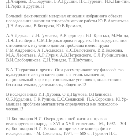
Д.Андреев, В.С.Барулин, Б.А.Грушин, П.С.Гуревич, И.К.Пан-тин,
Н.Рерих и другие.11
Большой фактический материал описания избранного объекта
исследования накопили этнографические работы Ю.В.Авсентьева,
Д.Н.Анучина, В.Богораза, Ю.В.Бромлея,
A.А.Деркача, Л.Н.Гумелева, А.Кардинера, В.Г.Крысько, М.Ми-да,
Л.Я.Штенберга, С.М.Широкогорова и других. Непосредственное
отношение к изучению данной проблемы имеют труды
Г.М.Андреевой, А.Г.Асмолова, Л.С.Выготского, В.В.Колесова,
М.А. Леонтьева, А.Р.Лурия, А.В.Петровского, С.Л.Рубинштейна,
В.И.Слободчикова, Д.Н.Узнадзе, Т.Шибутани,
B.А.Шкуратова и других. Они рассматривают эту философ-ско-
культурологическую категорию как стиль мышления,
национальный характер, социальные установки, коллективное
бессознательное, деятельность, общение.12
В исследованиях И.Г.Дубова, О.Д.Наумова, В.Налимова,
О.Б.Куделина, Т.К.Рулина, Е.С.Сенявской, П.А.Сорокина, Ю.Ур-
манцева проблема менталитета определяется как психологи-
ческая.13_
11 Костомаров Н.И. Очерк домашней жизни и нравов
великорусского народа в XVI и XVII столетиях. - М., 1992. - 301
е.; Костомаров Н.И. Раскол: исторические монографии и
исследования. - М.-Смоленск, 1994. — 608 е.; Гуревич П.С.