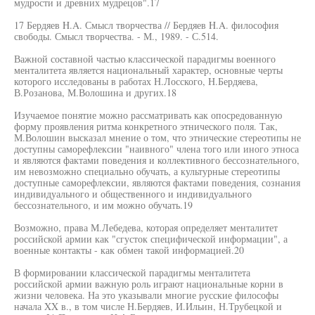
мудрости и древних мудрецов".17
17 Бердяев H.A. Смысл творчества // Бердяев H.A. философия
свободы. Смысл творчества. - М., 1989. - С.514.
Важной составной частью классической парадигмы военного
менталитета является национальный характер, основные черты
которого исследованы в работах Н.Лосского, Н.Бердяева,
В.Розанова, М.Волошина и других.18
Изучаемое понятие можно рассматривать как опосредованную
форму проявления ритма конкретного этнического поля. Так,
М.Волошин высказал мнение о том, что этнические стереотипы не
доступны саморефлексии "наивного" члена того или иного этноса
и являются фактами поведения и коллективного бессознательного,
им невозможно специально обучать, а культурные стереотипы
доступные саморефлексии, являются фактами поведения, сознания
индивидуального и общественного и индивидуального
бессознательного, и им можно обучать.19
Возможно, права М.Лебедева, которая определяет менталитет
российской армии как "сгусток специфической информации", а
военные контакты - как обмен такой информацией.20
В формировании классической парадигмы менталитета
российской армии важную роль играют национальные корни в
жизни человека. На это указывали многие русские философы
начала XX в., в том числе Н.Бердяев, И.Ильин, Н.Трубецкой и