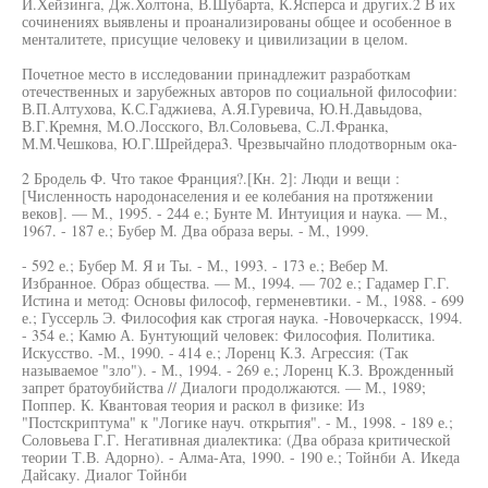
Й.Хейзинга, Дж.Холтона, В.Шубарта, К.Ясперса и других.2 В их
сочинениях выявлены и проанализированы общее и особенное в
менталитете, присущие человеку и цивилизации в целом.
Почетное место в исследовании принадлежит разработкам
отечественных и зарубежных авторов по социальной философии:
В.П.Алтухова, К.С.Гаджиева, А.Я.Гуревича, Ю.Н.Давыдова,
В.Г.Кремня, М.О.Лосского, Вл.Соловьева, С.Л.Франка,
М.М.Чешкова, Ю.Г.Шрейдера3. Чрезвычайно плодотворным ока-
2 Бродель Ф. Что такое Франция?.[Кн. 2]: Люди и вещи :
[Численность народонаселения и ее колебания на протяжении
веков]. — М., 1995. - 244 е.; Бунте М. Интуиция и наука. — М.,
1967. - 187 е.; Бубер М. Два образа веры. - М., 1999.
- 592 е.; Бубер М. Я и Ты. - М., 1993. - 173 е.; Вебер М.
Избранное. Образ общества. — М., 1994. — 702 е.; Гадамер Г.Г.
Истина и метод: Основы философ, герменевтики. - М., 1988. - 699
е.; Гуссерль Э. Философия как строгая наука. -Новочеркасск, 1994.
- 354 е.; Камю А. Бунтующий человек: Философия. Политика.
Искусство. -М., 1990. - 414 е.; Лоренц К.З. Агрессия: (Так
называемое "зло"). - М., 1994. - 269 е.; Лоренц К.З. Врожденный
запрет братоубийства // Диалоги продолжаются. — М., 1989;
Поппер. К. Квантовая теория и раскол в физике: Из
"Постскриптума" к "Логике науч. открытия". - М., 1998. - 189 е.;
Соловьева Г.Г. Негативная диалектика: (Два образа критической
теории Т.В. Адорно). - Алма-Ата, 1990. - 190 е.; Тойнби А. Икеда
Дайсаку. Диалог Тойнби