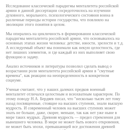
Исследование классической парадигмы менталитета российской
армии в данной диссертации сосредоточилось на изучении
духовного, морального, психологического состояния воина в
различные периоды истории государства, что повлияло на
эволюции этого понятия в целом.
Мы опирались на цикличность в формировании классической
парадигмы менталитета российской армии, что основывалось на
основных этапах жизни человека: детстве, юности, зрелости и т.д.
А исследуемый объект мы понимали как некую целостность, где
нет лишних элементов, и где каждый из них выполняет свою
функцию и задачу.
Анализ источников и литературы позволил сделать вывод о
возрастании роли менталитета российской армии в "смутные
времена", как реакцию на неопределенность в конкретном
социуме.
Ученые считают, что у наших далеких предков военный
менталитет отличался целостным и всеохватным характером. По
этому поводу Н.А. Бердяев писал, что "несколько тысяч лет тому
назад посвященные, стоящие на высших ступенях, знали высшую
мудрость. И современный человек на высших ступенях может
знать не больше, даже, скорее, меньше, так как нет уже ныне в
мире таких мудрых. Древняя мудрость — предел стремления для
нынешнего человека. В мире не может быть нового откровения,
не может быть эпохи, превышающей все достижения древней