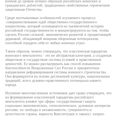
воинов до уровня лучших образцов российских воинских и
гражданских доблестей, традиционно свойственных героическим
защитникам Отечества.
Среди неотъемлемых особенностей изучаемого процесса
-совершенствование идей общественно-государственного
патриотизма, который основывается на тысячелетней истории
российской государственности и концентрируются на том, чтобы
сделать Россию сильной, экономически развитой и процветающей
державой, обладающей мощным оборонным потенциалом,
способной оградить себя от любых военных угроз.
Таким образом, можно утверждать, что классическая парадигма
воинского менталитета - это не абстрактная категория, а созданная
обществом и государством система условий и нравственных
ценностей. Ее можно рассматривать как способ повышения
боеспособности Вооруженных Сил России и приоритетное
направление реформирования системы военного строительства.
Она формируется на основе достижений культуры, национальных
традиций, всего духовно-нравственного потенциала нашего
народа.
Изучение многочисленных источников дает право утверждать, что
на формирование классической парадигмы российского
менталитета влияют три сферы: государственная (защита
социально-экономических, геополитических, духовных интересов
россиян, их свободы и независимости, суверенитета и
целостности страны, верность Конституции и закону); патрио-