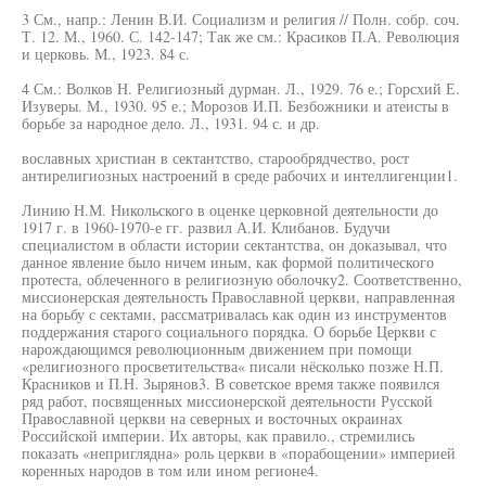
3 См., напр.: Ленин В.И. Социализм и религия // Полн. собр. соч.
Т. 12. М., 1960. С. 142-147; Так же см.: Красиков П.А. Революция
и церковь. М., 1923. 84 с.
4 См.: Волков Н. Религиозный дурман. Л., 1929. 76 е.; Горсхий Е.
Изуверы. М., 1930. 95 е.; Морозов И.П. Безбожники и атеисты в
борьбе за народное дело. Л., 1931. 94 с. и др.
вославных христиан в сектантство, старообрядчество, рост
антирелигиозных настроений в среде рабочих и интеллигенции1.
Линию Н.М. Никольского в оценке церковной деятельности до
1917 г. в 1960-1970-е гг. развил А.И. Клибанов. Будучи
специалистом в области истории сектантства, он доказывал, что
данное явление было ничем иным, как формой политического
протеста, облеченного в религиозную оболочку2. Соответственно,
миссионерская деятельность Православной церкви, направленная
на борьбу с сектами, рассматривалась как один из инструментов
поддержания старого социального порядка. О борьбе Церкви с
нарождающимся революционным движением при помощи
«религиозного просветительства« писали нёсколько позже Н.П.
Красников и П.Н. Зырянов3. В советское время также появился
ряд работ, посвященных миссионерской деятельности Русской
Православной церкви на северных и восточных окраинах
Российской империи. Их авторы, как правило., стремились
показать «неприглядна» роль церкви в «порабощении» империей
коренных народов в том или ином регионе4.