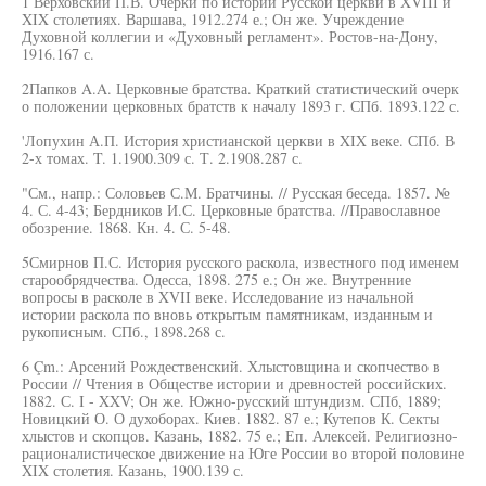
1 Верховский П.В. Очерки по истории Русской церкви в XVIII и
XIX столетиях. Варшава, 1912.274 е.; Он же. Учреждение
Духовной коллегии и «Духовный регламент». Ростов-на-Дону,
1916.167 с.
2Папков A.A. Церковные братства. Краткий статистический очерк
о положении церковных братств к началу 1893 г. СПб. 1893.122 с.
'Лопухин А.П. История христианской церкви в XIX веке. СПб. В
2-х томах. T. 1.1900.309 с. Т. 2.1908.287 с.
"См., напр.: Соловьев С.М. Братчины. // Русская беседа. 1857. №
4. С. 4-43; Бердников И.С. Церковные братства. //Православное
обозрение. 1868. Кн. 4. С. 5-48.
5Смирнов П.С. История русского раскола, известного под именем
старообрядчества. Одесса, 1898. 275 е.; Он же. Внутренние
вопросы в расколе в XVII веке. Исследование из начальной
истории раскола по вновь открытым памятникам, изданным и
рукописным. СПб., 1898.268 с.
6 Çm.: Арсений Рождественский. Хлыстовщина и скопчество в
России // Чтения в Обществе истории и древностей российских.
1882. С. I - XXV; Он же. Южно-русский штундизм. СПб, 1889;
Новицкий О. О духоборах. Киев. 1882. 87 е.; Кутепов К. Секты
хлыстов и скопцов. Казань, 1882. 75 е.; Еп. Алексей. Религиозно-
рационалистическое движение на Юге России во второй половине
XIX столетия. Казань, 1900.139 с.