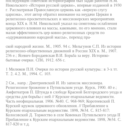
последующей советской историографии был задан работой Н.М.
Никольского «История русской церкви», впервые изданной в 1930
г. Рассматривая Православную церковь как «верную слугу
царизма», этот автор обратил внимание на неудачи Церкви в
религиозно-просветительских и миссионерских мероприятиях
конца XIX в. Н.М. Никольский указал на симптомы ослабления
церковного влияния на массы, каковыми, по его мнению, стали
малая эффективность цер-ковно-религиозных средств по
«одурманиванию народной массы», переход пра-
ской народной жизни. М., 1905. 94 с. Мельгунов С.П. Из истории
религиозно-общественных движений в России XIX в. М., 1907.
236 е.; Ясевич-Бородаевская В.И. Борьба за веру. Историко-
бытовые очерки. СПб, 1912. 656 с.
1 Милюков П.Н. Очерки по истории русской культуры.: в 3-х тт.
Т. 2. 4.2. М., 1994. С. 103.
2 См., напр.: Дмитриевский И. Из записок миссионера.
Религиозное брожение в Путивльском уезде. Курск, 1900. 40 е.;
Амфитеатров П. Штунда в слободе Красной Белгородского уезда и
средства для борьбы с ней // Курские епархиальные ведомости.
Часть неофициальная. 1906. №40. С. 968-969; Коротеевский П.
Курский кружок церковного обновления. // Прибавление к
Курским епархиальным ведомостям. 1898, №34. С. 815-817:
Колосовский Д. Торжество в селе Ковенках Путивльского уезда II
Прибавление к Курским епархиальным ведомостям. 1898, №34. С.
817-820 и т.д.