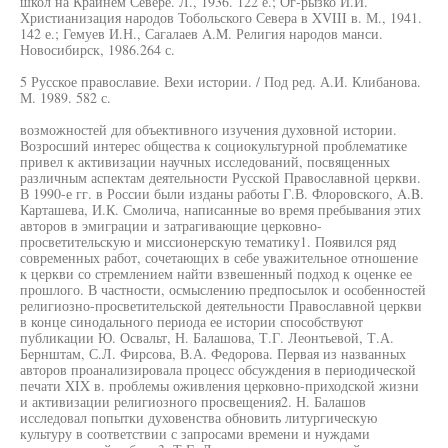
школ на Крайнем Севере. Л., 1936. 122 е.; Ог-рызко И.И.
Христианизация народов Тобольского Севера в XVIII в. М., 1941.
142 е.; Гемуев И.Н., Сагалаев A.M. Религия народов манси.
Новосибирск, 1986.264 с.
5 Русское православие. Вехи истории. / Под ред. А.И. Клибанова.
М. 1989. 582 с.
возможностей для объективного изучения духовной истории.
Возросший интерес общества к социокультурной проблематике
привел к активизации научных исследований, посвященных
различным аспектам деятельности Русской Православной церкви.
В 1990-е гг. в России были изданы работы Г.В. Флоровского, A.B.
Карташева, И.К. Смолича, написанные во время пребывания этих
авторов в эмиграции и затрагивающие церковно-
просветительскую и миссионерскую тематику1. Появился ряд
современных работ, сочетающих в себе уважительное отношение
к церкви со стремлением найти взвешенный подход к оценке ее
прошлого. В частности, осмыслению предпосылок и особенностей
религиозно-просветительской деятельности Православной церкви
в конце синодального периода ее истории способствуют
публикации Ю. Освальт, Н. Балашова, Т.Г. Леонтьевой, Т.А.
Бернштам, С.Л. Фирсова, В.А. Федорова. Первая из названных
авторов проанализировала процесс обсуждения в периодической
печати XIX в. проблемы оживления церковно-приходской жизни
и активизации религиозного просвещения2. Н. Балашов
исследовал попытки духовенства обновить литургическую
культуру в соответствии с запросами времени и нуждами