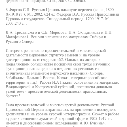
церковной этнографии. СПб., 2007. С. 356403.
6 Фирсов С.Л. Русская Церковь накануне перемен (конец 1890-
Х-1918 гг.). М., 2002. 624 е.; Федоров В.А. Русская Православная
Церковь и государство. Синодальный период. 1700-1917. М„
2003.240 с. .
JI.A. Тресвятского и С.Б. Морозова, H.A. Окладникова и H.H.
Матафанова1. Все они написаны по материалам Сибири и
Русского Севера.
Интерес к религиозно-просветительской и миссионерской
деятельности церковных структур заметен и на уровне
диссертационных исследований2. Однако, их авторы в
подавляющем большинстве посвятили свои труды изучению
функционирования церкви в отдаленных регионах со
значительным элементом нерусского населения (Сибирь,
Забайкалье, Дальний Восток, Кавказ, северные российские
территории и т.д.). Работа И.А Гажвы, основанная на материалах
Владимирской и Костромской губерний, посвящена довольно
узкой теме - просветительской деятельности православных
братств3.
Тема просветительской и миссионерской деятельности Русской
Православной Церкви затрагивалась на протяжении последнего
десятилетия и на уровне курской историографии. Сюжет о работе
курских священнослужителей в данной сфере в 1905-1917 гг.
имеется в диссертационном исследовании А.Ю. Бунина4.