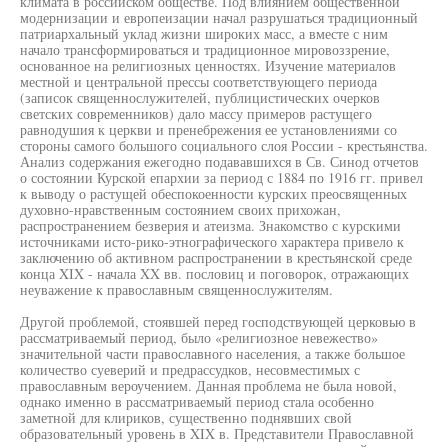
климата в российском обществе. Под влиянием общественной
модернизации и европеизации начал разрушаться традиционный
патриархальный уклад жизни широких масс, а вместе с ним
начало трансформироваться и традиционное мировоззрение,
основанное на религиозных ценностях. Изучение материалов
местной и центральной прессы соответствующего периода
(записок священнослужителей, публицистических очерков
светских современников) дало массу примеров растущего
равнодушия к церкви и пренебрежения ее установлениями со
стороны самого большого социального слоя России - крестьянства.
Анализ содержания ежегодно подававшихся в Св. Синод отчетов
о состоянии Курской епархии за период с 1884 по 1916 гг. привел
к выводу о растущей обеспокоенности курских преосвященных
духовно-нравственным состоянием своих прихожан,
распространением безверия и атеизма. Знакомство с курскими
источниками исто-рико-этнографического характера привело к
заключению об активном распространении в крестьянской среде
конца XIX - начала XX вв. пословиц и поговорок, отражающих
неуважение к православным священнослужителям.
Другой проблемой, стоявшей перед господствующей церковью в
рассматриваемый период, было «религиозное невежество»
значительной части православного населения, а также большое
количество суеверий и предрассудков, несовместимых с
православным вероучением. Данная проблема не была новой,
однако именно в рассматриваемый период стала особенно
заметной для клириков, существенно поднявших свой
образовательный уровень в XIX в. Представители Православной