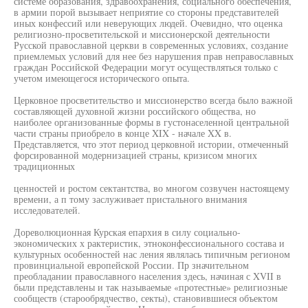
системе образования, здравоохранения, социального обеспечения,
в армии порой вызывает неприятие со стороны представителей
иных конфессий или неверующих людей. Очевидно, что оценка
религиозно-просветительской и миссионерской деятельности
Русской православной церкви в современных условиях, создание
приемлемых условий для нее без нарушения прав неправославных
граждан Российской Федерации могут осуществляться только с
учетом имеющегося исторического опыта.
Церковное просветительство и миссионерство всегда было важной
составляющей духовной жизни российского общества, но
наиболее организованные формы в густонаселенной центральной
части страны приобрело в конце XIX - начале XX в.
Представляется, что этот период церковной истории, отмеченный
форсированной модернизацией страны, кризисом многих
традиционных
ценностей и ростом сектантства, во многом созвучен настоящему
времени, а п тому заслуживает пристального внимания
исследователей.
Дореволюционная Курская епархия в силу социально-
экономических х рактеристик, этноконфессионального состава и
культурных особенностей нас ления являлась типичным регионом
провинциальной европейской России. Пр значительном
преобладании православного населения здесь, начиная с XVII в
были представлены и так называемые «протестные» религиозные
сообществ (старообрядчество, секты), становившиеся объектом