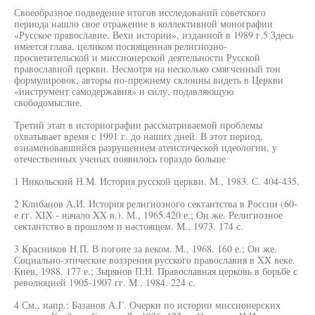
Своеобразное подведение итогов исследований советского
периода нашло свое отражение в коллективной монографии
«Русское православие. Вехи истории», изданной в 1989 г.5 Здесь
имеется глава, целиком посвященная религиозно-
просветительской и миссионерской деятельности Русской
православной церкви. Несмотря на несколько смягченный тон
формулировок, авторы по-прежнему склонны видеть в Церкви
«инструмент самодержавия» и силу, подавляющую
свободомыслие.
Третий этап в историографии рассматриваемой проблемы
охватывает время с 1991 г. до наших дней. В этот период,
ознаменовавшийся разрушением атеистической идеологии, у
отечественных ученых появилось гораздо больше
1 Никольский Н.М. История русской церкви. М., 1983. С. 404-435.
2 Клибанов А.И. История религиозного сектантства в России (60-
е гг. XIX - начало XX в.). М., 1965.420 е.; Он же. Религиозное
сектантство в прошлом и настоящем. М., 1973. 174 с.
3 Красников Н.П. В погоне за веком. М., 1968. 160 е.; Он же.
Социально-этические воззрения русского православия в XX веке.
Киев, 1988. 177 е.; Зырянов П.Н. Православная церковь в борьбе с
революцией 1905-1907 гг. М., 1984. 224 с.
4 См., напр.: Базанов А.Г. Очерки по истории миссионерских