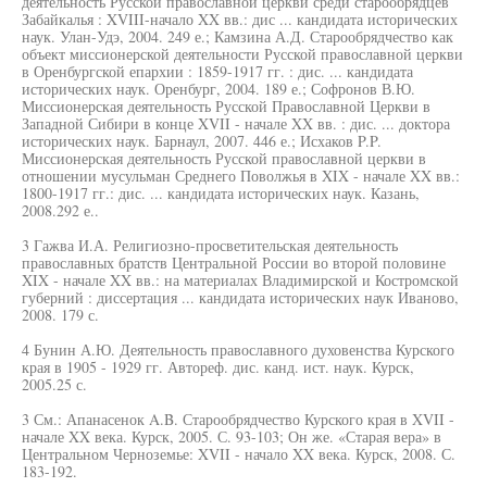
деятельность Русской православной церкви среди старообрядцев
Забайкалья : XVIII-начало XX вв.: дис ... кандидата исторических
наук. Улан-Удэ, 2004. 249 е.; Камзина А.Д. Старообрядчество как
объект миссионерской деятельности Русской православной церкви
в Оренбургской епархии : 1859-1917 гг. : дис. ... кандидата
исторических наук. Оренбург, 2004. 189 е.; Софронов В.Ю.
Миссионерская деятельность Русской Православной Церкви в
Западной Сибири в конце XVII - начале XX вв. : дис. ... доктора
исторических наук. Барнаул, 2007. 446 е.; Исхаков P.P.
Миссионерская деятельность Русской православной церкви в
отношении мусульман Среднего Поволжья в XIX - начале XX вв.:
1800-1917 гг.: дис. ... кандидата исторических наук. Казань,
2008.292 е..
3 Гажва И.А. Религиозно-просветительская деятельность
православных братств Центральной России во второй половине
XIX - начале XX вв.: на материалах Владимирской и Костромской
губерний : диссертация ... кандидата исторических наук Иваново,
2008. 179 с.
4 Бунин А.Ю. Деятельность православного духовенства Курского
края в 1905 - 1929 гг. Автореф. дис. канд. ист. наук. Курск,
2005.25 с.
3 См.: Апанасенок A.B. Старообрядчество Курского края в XVII -
начале XX века. Курск, 2005. С. 93-103; Он же. «Старая вера» в
Центральном Черноземье: XVII - начало XX века. Курск, 2008. С.
183-192.