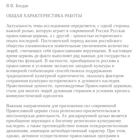
В.В. Богдан
ОБЩАЯ ХАРАКТЕРИСТИКА РАБОТЫ
Актуальность темы исследования определяется, с одной стороны,
важной ролью, которую играет в современной России Русская
православная церковь, а с другой - ценностью исторического
опыта последней. Постсоветский период жизни российского
общества ознаменовался значительным увеличением количества
людей, считающих себя православными верующими. В настоящее
время церковь де-факто выполняет ряд важных для государства и
общества функций. В частности, приобщенность россиян к
православию в условиях экспансии западной культуры и
всемирной глобализации способствовала поддержанию
традиционной культурной идентичности, оказалась фактором
сохранения культурно-исторического и духовного наследия.
Нравственные ценности, проповедуемые Православной церковью,
стали для многих людей духовным стержнем в условиях кризиса
коммунистической идеологии.
Важным направлением для приложения сил современной
Православной церкви стала религиозно-просветительская и
миссионерская деятельность. Ее декларируемой целью является
приобщение верующих к богатому религиозно-культурному
наследию, а также противодействие новым псевдорелигиозным
движениям, имеющим антиобщественный характер. При этом,
однако, активное осуществление православных программ в