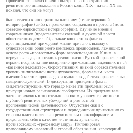
Проведенный анализ причин быстрого распространения
религиозного инакомыслия в России конца XIX - начала XX вв.
показал, что они не могут
быть сведены к иностранным влияниям (тезис церковной
историографии) либо к проявлению социального протеста (тезис
советско-марксистской историографии). Изучение мнений
современников (представителей светской и духовной власти,
общественных деятелей), а также конкретных фактов
провинциальной приходской жизни привело к выводу о
существовании обширного комплекса предпосылок, лежавших в
основе роста «протестных» форм вероисповедания. К ним, в
первую очередь, относились реалии жизни Русской православной
церкви: неоднозначное восприятие прихожанами, видевших в ней
«казенное ведомство», бюрократизация, низкий образовательный
уровень значительной части духовенства, формализм, часто
имевший место в проповедях и культовых действах православных
священнослужителей. В диссертации приведены факты,
свидетельствующие, что гораздо менее эти проблемы были
присущи новым религиозным сообществам. Их представители
часто отличались относительно высоким уровнем грамотности,
глубиной религиозных убеждений и ревностной
проповеднической деятельностью. Отсутствие связи с
государственными структурами и периодические притеснения со
стороны власти позволяли религиозным нонконформистам
представлять себя в качестве «истинных христиан»,
противостоящих «греховному миру». Импонировал
православному населений и строгий образ жизни, характерный