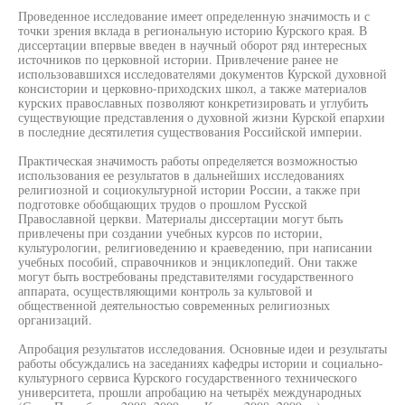
Проведенное исследование имеет определенную значимость и с
точки зрения вклада в региональную историю Курского края. В
диссертации впервые введен в научный оборот ряд интересных
источников по церковной истории. Привлечение ранее не
использовавшихся исследователями документов Курской духовной
консистории и церковно-приходских школ, а также материалов
курских православных позволяют конкретизировать и углубить
существующие представления о духовной жизни Курской епархии
в последние десятилетия существования Российской империи.
Практическая значимость работы определяется возможностью
использования ее результатов в дальнейших исследованиях
религиозной и социокультурной истории России, а также при
подготовке обобщающих трудов о прошлом Русской
Православной церкви. Материалы диссертации могут быть
привлечены при создании учебных курсов по истории,
культурологии, религиоведению и краеведению, при написании
учебных пособий, справочников и энциклопедий. Они также
могут быть востребованы представителями государственного
аппарата, осуществляющими контроль за культовой и
общественной деятельностью современных религиозных
организаций.
Апробация результатов исследования. Основные идеи и результаты
работы обсуждались на заседаниях кафедры истории и социально-
культурного сервиса Курского государственного технического
университета, прошли апробацию на четырёх международных