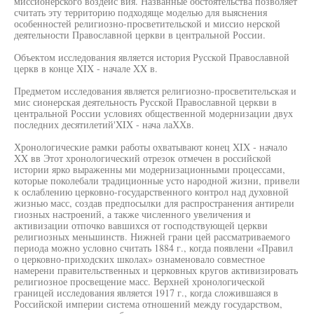
миссионерского воздейс вия. Названные обстоятельства позволяет
считать эту территорию подходяще моделью для выяснения
особенностей религиозно-просветительской и миссио нерской
деятельности Православной церкви в центральной России.
Объектом исследования является история Русской Православной
церкв в конце XIX - начале XX в.
Предметом исследования является религиозно-просветительская и
мис сионерская деятельность Русской Православной церкви в
центральной России условиях общественной модернизации двух
последних десятилетий'XIX - нача лаХХв.
Хронологические рамки работы охватывают конец XIX - начало
XX вв Этот хронологический отрезок отмечен в российской
истории ярко выраженны ми модернизационными процессами,
которые поколебали традиционные усто народной жизни, привели
к ослаблению церковно-государственного контрол над духовной
жизнью масс, создав предпосылки для распространения антирели
гиозных настроений, а также численного увеличения и
активизации отпочко вавшихся от господствующей церкви
религиозных меньшинств. Нижней грани цей рассматриваемого
периода можно условно считать 1884 г., когда появлени «Правил
о церковно-приходских школах» ознаменовало совместное
намерени правительственных и церковных кругов активизировать
религиозное просвещение масс. Верхней хронологической
границей исследования является 1917 г., когда сложившаяся в
Российской империи система отношений между государством,