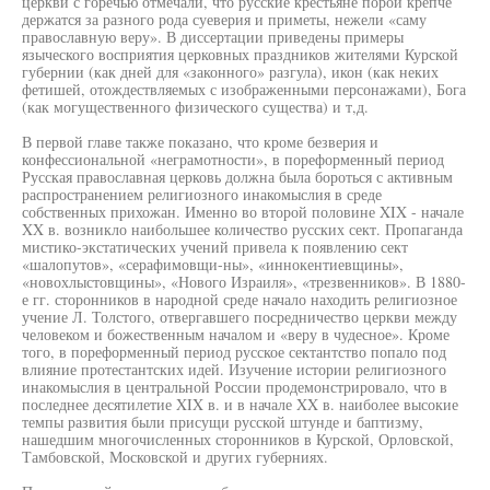
церкви с горечью отмечали, что русские крестьяне порой крепче
держатся за разного рода суеверия и приметы, нежели «саму
православную веру». В диссертации приведены примеры
языческого восприятия церковных праздников жителями Курской
губернии (как дней для «законного» разгула), икон (как неких
фетишей, отождествляемых с изображенными персонажами), Бога
(как могущественного физического существа) и т,д.
В первой главе также показано, что кроме безверия и
конфессиональной «неграмотности», в пореформенный период
Русская православная церковь должна была бороться с активным
распространением религиозного инакомыслия в среде
собственных прихожан. Именно во второй половине XIX - начале
XX в. возникло наибольшее количество русских сект. Пропаганда
мистико-экстатических учений привела к появлению сект
«шалопутов», «серафимовщи-ны», «иннокентиевщины»,
«новохлыстовщины», «Нового Израиля», «трезвенников». В 1880-
е гг. сторонников в народной среде начало находить религиозное
учение Л. Толстого, отвергавшего посредничество церкви между
человеком и божественным началом и «веру в чудесное». Кроме
того, в пореформенный период русское сектантство попало под
влияние протестантских идей. Изучение истории религиозного
инакомыслия в центральной России продемонстрировало, что в
последнее десятилетие XIX в. и в начале XX в. наиболее высокие
темпы развития были присущи русской штунде и баптизму,
нашедшим многочисленных сторонников в Курской, Орловской,
Тамбовской, Московской и других губерниях.