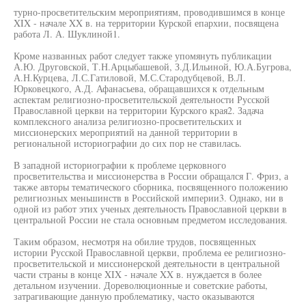
турно-просветительским мероприятиям, проводившимся в конце
XIX - начале XX в. на территории Курской епархии, посвящена
работа Л. А. Шуклиной1.
Кроме названных работ следует также упомянуть публикации
А.Ю. Друговской, Т.Н.Арцыбашевой, З.Д.Ильиной, Ю.А.Бугрова,
А.Н.Курцева, Л.С.Гатиловой, М.С.Стародубцевой, В.Л.
Юрковецкого, А.Д. Афанасьева, обращавшихся к отдельным
аспектам религиозно-просветительской деятельности Русской
Православной церкви на территории Курского края2. Задача
комплексного анализа религиозно-просветительских и
миссионерских мероприятий на данной территории в
региональной историографии до сих пор не ставилась.
В западной историографии к проблеме церковного
просветительства и миссионерства в России обращался Г. Фриз, а
также авторы тематического сборника, посвященного положению
религиозных меньшинств в Российской империи3. Однако, ни в
одной из работ этих ученых деятельность Православной церкви в
центральной России не стала основным предметом исследования.
Таким образом, несмотря на обилие трудов, посвященных
истории Русской Православной церкви, проблема ее религиозно-
просветительской и миссионерской деятельности в центральной
части страны в конце XIX - начале XX в. нуждается в более
детальном изучении. Дореволюционные и советские работы,
затрагивающие данную проблематику, часто оказываются