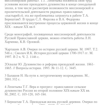
миссионерской работы3. Т.Г. Леонтьева посвятила свой труд
условиям жизни приходского духовенства в конце синодальной
эпохи, в том числе рассмотрев возможности миссионерской и
просветительской деятельности рядовых православных
«пастырей»4; эта же проблематика затронута в работе Т.А.
Бернштам5. В трудах С.Л. Фирсова и В.А. Федорова
прослеживаются внутренние процессы церковной жизни в конце
XIX - начале XX вв.6
Среди монографий, посвященных миссионерской деятельности
Русской Православной церкви, можно отметить работы Л.Н.
Харченко, К.В. Орловой.
'Карташев A.B. Очерки по истории русской церкви. М. 1997. T.2.
548 е.; Смолич И.К. История русской церкви 1700-1917 гг. М.
1997. В 2 ч. Ч. 2. 1146 с.
2Освальт Ю. Духовенство и реформа приходской жизни. 1861-
1865. // Вопросы истории. 1993. № 11-12. С. 3445.
3 Балашов Н. На пути к литургическому возрождению. М.,
2001.332 с.
4 Леонтьева Т.Г. Вера и прогресс: православное сельское
духовенство России во второй половине XIX-начале XX вв.
М.,2002. С. 103-120, 165-184.
5 Бернштам Т.А. Приходская жизнь русской деревни. Очерки по