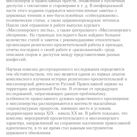
миссионеров и православных братств, объявления о публичных
диспутах с сектантами и староверами и т. д. В неофициальной
части этого издания содержатся многочисленные заметки о
церковных чтениях и вне-богослужебных «собеседованиях»,
полемические статьи, а также церковноприходские летописи.
Нашли своё отражение в работе выпуски курского
«Миссионерского листка», а также центрального «Миссионерского
обозрения». На страницах последнего было найдено большое
количество статей и заметок с рекомендациями относительно
организации религиозно-просветительской работы в приходах,
отчеты последних о своей работе в «раскольничьей» среде,
описания споров и диспутов между представителями разных
конфессий.
Научная новизна диссертационного исследования определяется
тем обстоятельством, что оно является одним из первых опытов
комплексного изучения истории религиозно-просветительской и
миссионерской деятельности Русской Православной церкви на
территории центральной России. В отличие от предыдущих
исследований, затрагивающих данную проблематику,
особенности православного духовно-нравственного просвещения
и миссионерства рассматриваются в контексте масштабных
социокультурных процессов, имевших место в условиях
модернизации конца XIX - начала XX вв. В работе показано, что
комплекс мероприятий просветительского и миссионерского
характера, направленный на сохранение населением православной
идентичности, в то же время стал важным инструментом
церковного обновления.