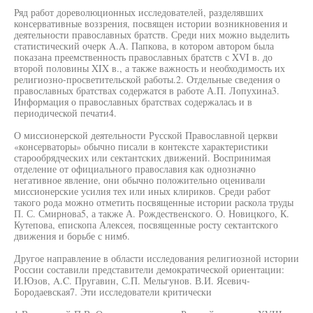
Ряд работ дореволюционных исследователей, разделявших
консервативные воззрения, посвящен истории возникновения и
деятельности православных братств. Среди них можно выделить
статистический очерк A.A. Папкова, в котором автором была
показана преемственность православных братств с XVI в. до
второй половины XIX в., а также важность и необходимость их
религиозно-просветительской работы.2. Отдельные сведения о
православных братствах содержатся в работе А.П. Лопухина3.
Информация о православных братствах содержалась и в
периодической печати4.
О миссионерской деятельности Русской Православной церкви
«консерваторы» обычно писали в контексте характеристики
старообрядческих или сектантских движений. Воспринимая
отделение от официального православия как однозначно
негативное явление, они обычно положительно оценивали
миссионерские усилия тех или иных клириков. Среди работ
такого рода можно отметить посвященные истории раскола труды
П. С. Смирнова5, а также А. Рождественского. О. Новицкого, К.
Кутепова, епископа Алексея, посвященные росту сектантского
движения и борьбе с ним6.
Другое направление в области исследования религиозной истории
России составили представители демократической ориентации:
И.Юзов, A.C. Пругавин, С.П. Мельгунов. В.И. Ясевич-
Бородаевская7. Эти исследователи критически