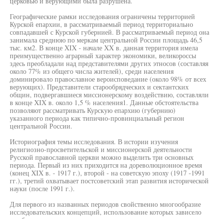
церковью и верующими была разрушена.
Географические рамки исследования ограничены территорией
Курской епархии, в рассматриваемый период территориально
совпадавшей с Курской губернией. В рассматриваемый период она
занимала среднюю по меркам центральной России площадь 46,5
тыс. км2. В конце XIX - начале XX в. данная территория имела
преимущественно аграрный характер экономики, великороссы
здесь преобладали над представителями других этносов (составляя
около 77% из общего числа жителей), среди населения
доминировало православное вероисповедание (около 98% от всех
верующих). Представители старообрядческих и сектантских
общин, подвергавшиеся миссионерскому воздействию, составляли
в конце XIX в. около 1,5 % населения1. Данные обстоятельства
позволяют рассматривать Курскую епархию (губернию)
указанного периода как типично-провинциальный регион
центральной России.
Историография темы исследования. В истории изучения
религиозно-просветительской и миссионерской деятельности
Русской православной церкви можно выделить три основных
периода. Первый из них приходится на дореволюционное время
(конец XIX в. - 1917 г.), второй - на советскую эпоху (1917 -1991
гг.), третий охватывает постсоветский этап развития исторической
науки (после 1991 г.).
Для первого из названных периодов свойственно многообразие
исследовательских концепций, использование которых зависело