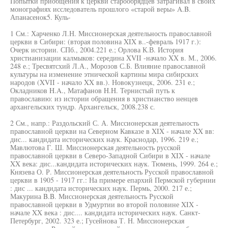
Попытки приобщения к церкви старообрядцев затрагивал в своих
монографиях исследователь прошлого «старой веры» A.B.
Апанасенок5. Куль-
1 См.: Харченко Л.Н. Миссионерская деятельность православной
церкви в Сибири: (вторая половина XIX в..-февраль 1917 г.):
Очерк истории. СПб., 2004.221 е.; Орлова К.В. История
христианизации калмыков: середина XVII -начало XX в. М., 2006.
248 е.; Тресвятсхий Л.А., Морозов С.Б. Влияние православной
культуры на изменение этнической картины мира сибирских
народов (XVII - начало XX вв.). Новокузнецк, 2006. 231 е.;
Окладников H.A., Матафанов H.H. Тернистый путь к
православию: из истории обращения в христианство ненцев
архангельских тундр. Архангельск, 2008.238 с.
2 См., напр.: Раздольский С. А. Миссионерская деятельность
православной церкви на Северном Кавказе в XIX - начале XX вв:
дис... кандидата исторических наук. Краснодар, 1996. 219 е.;
Мавлютова Г. Ш. Миссионерская деятельность русской
православной церкви в Северо-Западной Сибири в XIX - начале
XX века: дис...кандидата исторических наук. Тюмень, 1999. 264 е.;
Князева О. Р. Миссионерская деятельность Русской православной
церкви в 1905 - 1917 гг.: На примере епархий Пермской губернии
: дис ... кандидата исторических наук. Пермь, 2000. 217 е.;
Макурина B.B. Миссионерская деятельность Русской
православной церкви в Удмуртии во второй половине XIX -
начале XX века : дис.... кандидата исторических наук. Санкт-
Петербург, 2002. 323 е.; Гусейнова Т. Н. Миссионерская