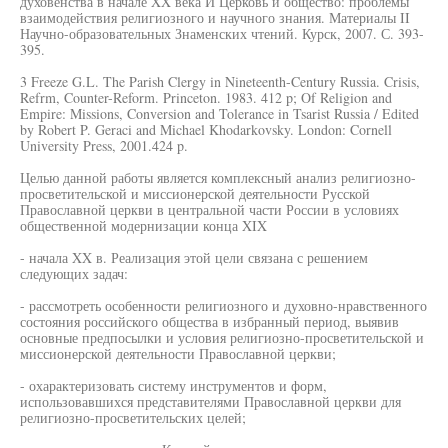
духовенства в начале XX века И Церковь и общество: проблемы
взаимодействия религиозного и научного знания. Материалы II
Научно-образовательных Знаменских чтений. Курск, 2007. С. 393-
395.
3 Freeze G.L. The Parish Clergy in Nineteenth-Century Russia. Crisis,
Refrm, Counter-Reform. Princeton. 1983. 412 p; Of Religion and
Empire: Missions, Conversion and Tolerance in Tsarist Russia / Edited
by Robert P. Geraci and Michael Khodarkovsky. London: Cornell
University Press, 2001.424 p.
Целью данной работы является комплексный анализ религиозно-
просветительской и миссионерской деятельности Русской
Православной церкви в центральной части России в условиях
общественной модернизации конца XIX
- начала XX в. Реализация этой цели связана с решением
следующих задач:
- рассмотреть особенности религиозного и духовно-нравственного
состояния российского общества в избранный период, выявив
основные предпосылки и условия религиозно-просветительской и
миссионерской деятельности Православной церкви;
- охарактеризовать систему инструментов и форм,
использовавшихся представителями Православной церкви для
религиозно-просветительских целей;