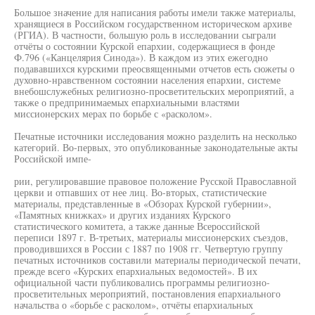
Большое значение для написания работы имели также материалы,
хранящиеся в Российском государственном историческом архиве
(РГИА). В частности, большую роль в исследовании сыграли
отчёты о состоянии Курской епархии, содержащиеся в фонде
Ф.796 («Канцелярия Синода»). В каждом из этих ежегодно
подававшихся курскими преосвященными отчетов есть сюжеты о
духовно-нравственном состоянии населения епархии, системе
внебошслужебных религиозно-просветительских мероприятий, а
также о предпринимаемых епархиальными властями
миссионерских мерах по борьбе с «расколом».
Печатные источники исследования можно разделить на несколько
категорий. Во-первых, это опубликованные законодательные акты
Российской импе-
рии, регулировавшие правовое положение Русской Православной
церкви и отпавших от нее лиц. Во-вторых, статистические
материалы, представленные в «Обзорах Курской губернии»,
«Памятных книжках» и других изданиях Курского
статистического комитета, а также данные Всероссийской
переписи 1897 г. В-третьих, материалы миссионерских съездов,
проводившихся в России с 1887 по 1908 гг. Четвертую группу
печатных источников составили материалы периодической печати,
прежде всего «Курских епархиальных ведомостей». В их
официальной части публиковались программы религиозно-
просветительных мероприятий, постановления епархиального
начальства о «борьбе с расколом», отчёты епархиальных