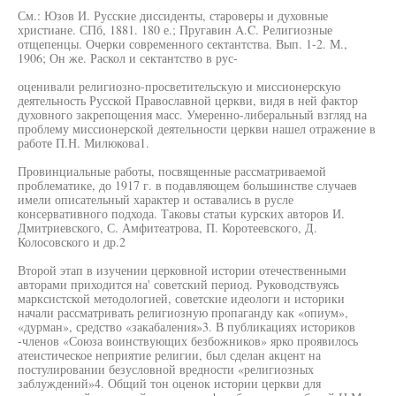
См.: Юзов И. Русские диссиденты, староверы и духовные
христиане. СПб, 1881. 180 е.; Пругавин A.C. Религиозные
отщепенцы. Очерки современного сектантства. Вып. 1-2. М.,
1906; Он же. Раскол и сектантство в рус-
оценивали религиозно-просветительскую и миссионерскую
деятельность Русской Православной церкви, видя в ней фактор
духовного закрепощения масс. Умеренно-либеральный взгляд на
проблему миссионерской деятельности церкви нашел отражение в
работе П.Н. Милюкова1.
Провинциальные работы, посвященные рассматриваемой
проблематике, до 1917 г. в подавляющем большинстве случаев
имели описательный характер и оставались в русле
консервативного подхода. Таковы статьи курских авторов И.
Дмитриевского, С. Амфитеатрова, П. Коротеевского, Д.
Колосовского и др.2
Второй этап в изучении церковной истории отечественными
авторами приходится на' советский период. Руководствуясь
марксистской методологией, советские идеологи и историки
начали рассматривать религиозную пропаганду как «опиум»,
«дурман», средство «закабаления»3. В публикациях историков
-членов «Союза воинствующих безбожников» ярко проявилось
атеистическое неприятие религии, был сделан акцент на
постулировании безусловной вредности «религиозных
заблуждений»4. Общий тон оценок истории церкви для