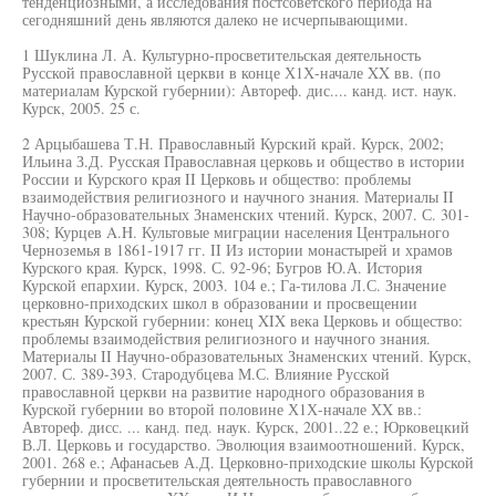
тенденциозными, а исследования постсоветского периода на
сегодняшний день являются далеко не исчерпывающими.
1 Шуклина Л. А. Культурно-просветительская деятельность
Русской православной церкви в конце Х1Х-начале XX вв. (по
материалам Курской губернии): Автореф. дис.... канд. ист. наук.
Курск, 2005. 25 с.
2 Арцыбашева Т.Н. Православный Курский край. Курск, 2002;
Ильина З.Д. Русская Православная церковь и общество в истории
России и Курского края II Церковь и общество: проблемы
взаимодействия религиозного и научного знания. Материалы II
Научно-образовательных Знаменских чтений. Курск, 2007. С. 301-
308; Курцев A.H. Культовые миграции населения Центрального
Черноземья в 1861-1917 гг. II Из истории монастырей и храмов
Курского края. Курск, 1998. С. 92-96; Бугров Ю.А. История
Курской епархии. Курск, 2003. 104 е.; Га-тилова Л.С. Значение
церковно-приходских школ в образовании и просвещении
крестьян Курской губернии: конец XIX века Церковь и общество:
проблемы взаимодействия религиозного и научного знания.
Материалы II Научно-образовательных Знаменских чтений. Курск,
2007. С. 389-393. Стародубцева М.С. Влияние Русской
православной церкви на развитие народного образования в
Курской губернии во второй половине Х1Х-начале XX вв.:
Автореф. дисс. ... канд. пед. наук. Курск, 2001..22 е.; Юрковецкий
В.Л. Церковь и государство. Эволюция взаимоотношений. Курск,
2001. 268 е.; Афанасьев А.Д. Церковно-приходские школы Курской
губернии и просветительская деятельность православного