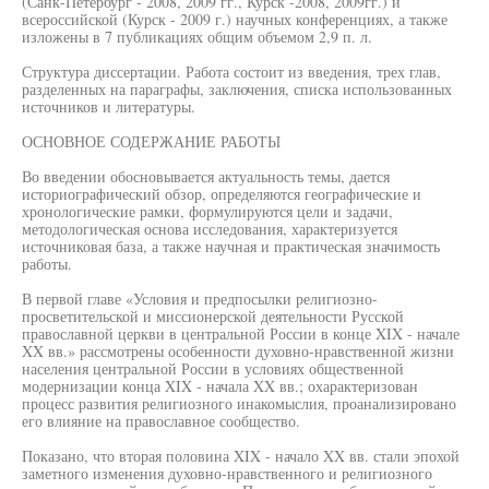
(Санк-Петербург - 2008, 2009 гг., Курск -2008, 2009гг.) и
всероссийской (Курск - 2009 г.) научных конференциях, а также
изложены в 7 публикациях общим объемом 2,9 п. л.
Структура диссертации. Работа состоит из введения, трех глав,
разделенных на параграфы, заключения, списка использованных
источников и литературы.
ОСНОВНОЕ СОДЕРЖАНИЕ РАБОТЫ
Во введении обосновывается актуальность темы, дается
историографический обзор, определяются географические и
хронологические рамки, формулируются цели и задачи,
методологическая основа исследования, характеризуется
источниковая база, а также научная и практическая значимость
работы.
В первой главе «Условия и предпосылки религиозно-
просветительской и миссионерской деятельности Русской
православной церкви в центральной России в конце XIX - начале
XX вв.» рассмотрены особенности духовно-нравственной жизни
населения центральной России в условиях общественной
модернизации конца XIX - начала XX вв.; охарактеризован
процесс развития религиозного инакомыслия, проанализировано
его влияние на православное сообщество.
Показано, что вторая половина XIX - начало XX вв. стали эпохой
заметного изменения духовно-нравственного и религиозного