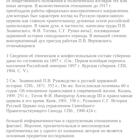
от общественного положения и политических взглядов тех или
иных авторов. В количественном отношении до 1917 г.
преобладали работы официально-консервативного направления,
для которых был характерен взгляд на Русскую православную
церковь как главную хранительницу духовных основ российской
цивилизации. В таком духе, в частности, написаны труды П.В.
Знаменского, Ф.И. Титова, С.Г. Рунке-вича2, посвященные
церковной истории синодального периода. В меньшей степени
консервативный дух присущ работам П.В. Верховского,
отличающимся
1 Сведения об этническом и конфессиональном составе губернии
даны по состоянию на 1897 г. (См.: Первая всеобщая перепись
населения Российской империи 1897 г. Курская губерния. СПб,
1904. С. V.).
2 См.: Знаменский П.В. Руководство к русской церковной
истории. СПб., 1871. 352 е.; Он же. Богословская полемика 60-х
годов: Об отношении православия к современной жизни. Казань,
1909. 251 е.; Титов Ф.И. Император Александр III и православная
церковь в его время. Киев, 1901. 338 е.; Рункевич С.Г. История
Русской Церкви под управлением Святейшего
Правительствующего Синода. СПб., 1900.424 с.
большой информативностью и скрупулезным отношением к
фактам1. Впрочем, просветительская и миссионерская
проблематика ни у одного из названных авторов не является
основным предметом исследования.