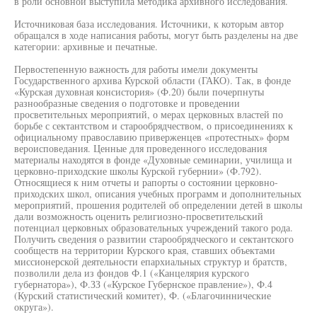
в роли основной выступила методика архивного исследования.
Источниковая база исследования. Источники, к которым автор
обращался в ходе написания работы, могут быть разделены на две
категории: архивные и печатные.
Первостепенную важность для работы имели документы
Государственного архива Курской области (ГАКО). Так, в фонде
«Курская духовная консистория» (Ф.20) были почерпнуты
разнообразные сведения о подготовке и проведении
просветительных мероприятий, о мерах церковных властей по
борьбе с сектантством и старообрядчеством, о присоединениях к
официальному православию приверженцев «протестных» форм
вероисповедания. Ценные для проведенного исследования
материалы находятся в фонде «Духовные семинарии, училища и
церковно-приходские школы Курской губернии» (Ф.792).
Относящиеся к ним отчеты и рапорты о состоянии церковно-
приходских школ, описания учебных программ и дополнительных
мероприятий, прошения родителей об определении детей в школы
дали возможность оценить религиозно-просветительский
потенциал церковных образовательных учреждений такого рода.
Получить сведения о развитии старообрядческого и сектантского
сообществ на территории Курского края, ставших объектами
миссионерской деятельности епархиальных структур и братств,
позволили дела из фондов Ф.1 («Канцелярия курского
губернатора»), Ф.ЗЗ («Курское Губернское правление»), Ф.4
(Курский статистический комитет), Ф. («Благочиннические
округа»).