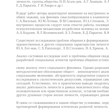
личности, группы,общества /А.Н.Агаль-цев, А.Г.Ананьев, А.
Е.Д.Парыгин, Г.И.Хмара и др./.
В рвде' работ авторы акцентируют внимание на внутренних м
обмен знаками, как феномен смыслообразования и взаимопо
С.А.Васильев, Ю.М.Лотман, В.М.Соковнин, Ю.$.Степанов, Э.
внутренних процессов следует татае отнести работы, посвящ
психологическим механизмам воздействия человека на челове
А.А.Бодалев, Я.Л.Коломинский, Б.З.Ломов, Б.Д.Парыгин, К.К.
Существуют исследования проблем общения в формировании 
художественных и других социальных характеристик личности
Ю.А.Лот-ман, С.Х.Раппопорт, Л.Н.Столович, Н.А.Хренов, А.И
Анализ состояния исследован ноет и проблемы общения свидет
разработкой специальных аспектов проблемы общения устоял
скому анализу этого социального феномена. Однако разрозне
методологическое обоснование общест- . веннонаучного анали
социальными явлениями, абстрактность определения сущност
исследования к схолостическим дискуссиям, отрывавшим сам
ситуаций. Естественно, что и практические выводи сводились
анализ деятельности личности в рамках межличностного общ
познавательном или нравственном аспектах, оставляя необъя
других духовных сторон жизни личности, отражающих динам
В связи со сложившимися в нашем обществе условиями, опр
противоречий формирования эстетически развитой личности,