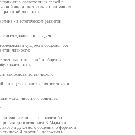
я причинно-следственных связей в
ический анатаз дает ключ к пониманию
и развитой личности.
номена - в эстетическом развитии
е исследовательские задачи;
исследовании сущности общения, без
витии личности;
бщественных отношений и общения,
обусловленности;
ти как основы эстетического;
 в процессе становления эстетической
амики межличностного общения.
я-
 понимания социальных; явлений и
пции автора имели идеи К.Маркса и
льного и духовного общения, о формах и
истическо.Ч партии"/; положения