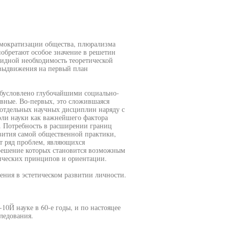
емократизации общества, плюрализма
обретают особое значение в решетин
видной необходимость теоретической
 выдвижения на первый план
обусловлено глубочайшими социально-
вные. Во-первых, это сложившаяся
 отдельных научных дисциплин наряду с
оли науки как важнейшего фактора
. Потребность в расширении границ
звития самой общественной практики,
т ряд проблем, являющихся
решение которых становится возможным
ических принципов и ориентации.
ения в эстетическом развитии личности.
10Й науке в 60-е годы, и по настояцее
следования.