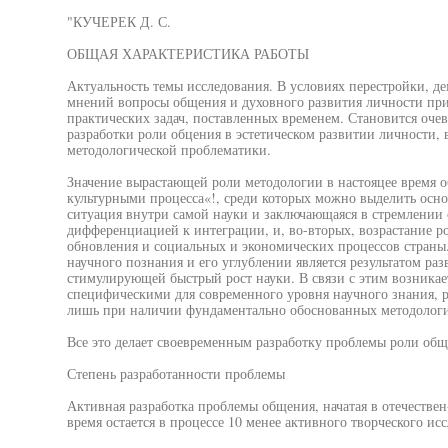
"КУЧЕРЕК Д. С.
ОБЩАЯ ХАРАКТЕРИСТИКА РАБОТЫ
Актуальность темы исследования. В условиях перестройки, д
мнений вопросы общения и духовного развития личности при
практических задач, поставленных временем. Становится оче
разработки роли обцения в эстетическом развитии личности,
методологической проблематики.
Значение вырастающей роли методологии в настояцее время 
культурными процесса«!, среди которых можно выделить осно
ситуация внутри самой науки и заключающаяся в стремлении
дифференциацией к интеграции, и, во-вторых, возрастание р
обновления и социальных и экономических процессов страны
научного познания и его углублении является результатом ра
стимулирующей быстрый рост науки. В связи с этим возникае
специфическими для современного уровня научного знания, 
лишь при наличии фундаментально обоснованных методолог
Все это делает своевременным разработку проблемы роли общ
Степень разработанности проблемы
Активная разработка проблемы общения, начатая в отечествен-
время остается в процессе 10 менее активного творческого ис