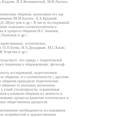
А.Бодалев, Я.Л.Коломинский, М.И.Лисина,
еханизмах общения, анализируя его как
нимания /М.М.Бахтин, А.А.Брудный,
Д».Щуку-ров и др./. К числу исследований
енные социально-психологическим и
ка в процессе общения /Б.Г.Ананьев,
Платонов и др./. .
нравственных, эстетических,
 /Л.П.Буева, И.А.Дкидарьян, М.С.Каган,
.Згоргова и др./.
ельствует, что наряду с теоретической
ась тенденция к общенаучному, философ-
нность исследований, недостаточное
за общения, его соотнесенности с другими
и общения приводили теоретические
о общение от реальных жизненных
 к узкой утилитарности, ограничивая
ения к влиянию общения на личность в
снимыми процессы развития эстетических и
ику общественных процессов.
еделившими необходимость исследования
 ее потребностей и художественных