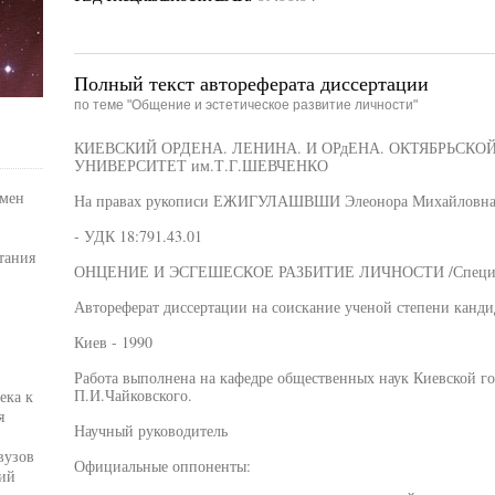
Полный текст автореферата диссертации
по теме "Общение и эстетическое развитие личности"
КИЕВСКИЙ ОРДЕНА. ЛЕНИНА. И ОРдЕНА. ОКТЯБРЬСК
УНИВЕРСИТЕТ им.Т.Г.ШЕВЧЕНКО
омен
На правах рукописи ЕЖИГУЛАШВШИ Элеонора Михайловн
- УДК 18:791.43.01
тания
ОНЦЕНИЕ И ЭСГЕШЕСКОЕ РАЗБИТИЕ ЛИЧНОСТИ /Специально
Автореферат диссертации на соискание ученой степени канди
Киев - 1990
Работа выполнена на кафедре общественных наук Киевской го
П.И.Чайковского.
ека к
я
Научный руководитель
вузов
Официальные оппоненты:
ий