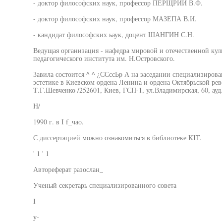
- доктор философских наук, профессор ПЕРЩРИЙ В.Ф.
- доктор философских наук, профессор МАЗЕПА В.И.
- кандидат философских ьаук, доцент ШАНГИН С.Н.
Ведущая организация - нафедра мировой и отечественной кул
педагогического института им. Н.Островского.
Завила состоится ^ ^ ¿ССссЬр А на заседании специализирован
эстетике в Киевском ордена Ленина и ордена Октябрьской ре
Т.Г.Шевченко /252601, Киев, ГСП-1, ул.Владимирская, 60, ауд.
Н/
1990 г. в I f_чао.
С диссертацией можно ознакомиться в библиотеке KIT.
' 1 ' 1
Автореферат разослан_
Ученый секретарь специализированного совета
I
у-