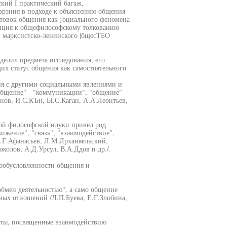
кий I практический багаж,
 зрэния в подходе к объяснению общения
товок общения как ¡оциального феномена
денция к общефилософскому толкованию
 марксистско-ленинского |бщесТБО
делил предмета исследования, его
их статус общения как самостоятельного
ия с другими социальными явлениями и
"общение" - "коммуникации", "общение" -
нов, И.С.КЪн, Ы.С.Каган, А.А.Леонтьев,
ой философской нлуки привел род
ижение", "связь", "взаимодействие",
В.Г.Афанасьев, Л.М.Лрханяельский,
колов, А.Д.Урсул, В.А.Ддов и др./.
мообусловленности общения и
обмен деятельностью", а само общение
ных отношений /Л.П.Буева, Е.Г.Злобина,
оты, посвященные взаимодействию