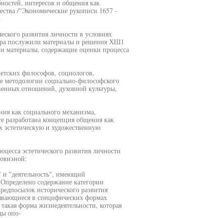
ностей, интересов и общения как
ства /"Экономические рукописи 1657 -
.
еского развития личности в условиях
ора послужили материалы и решения ХШ1
и материалы, содержащие оценки процесса
етских философов, социологов,
ые методологии социально-философского
венных отношений, духовной культуры,
ния как социального механизма,
те разработана концепция общения как
х эстетическую и художественную
цесса эстетического развития личности
овизной:
" и "деятельность", имеющий
 Определено содержание категории
редпосылок исторического развития
рывающиеся в специфических формах
 такая форма жизнедеятельности, которая
ды опо-