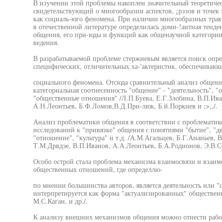
В изучении этой проблемы накоплен значительный теоретичес
свидетельствующий о многообразии аспектов, ¡рэзов и точек
как социаль-юго феномена. При наличии многообразных трак
в отечественной литературе определилась доми-!антная тен
общения, его при-юды и функций как общенаучной категории
ведения.
В разрабатываемой проблеме стержневым является поиск опре
специфических, отличительных ха-'актеристик, обеспечивающ
социального феномена. Отсюда сравнительный анализ общен
категориальная соотнесенность "общение" - "деятельность", 
"общественные отношения" /Л.П.Буева, Е.Г.Злобина, В.П.Ива
А.Н.Леонтьев, Б.Ф.Ломов,В.Д.При-люк, Б.й.Поркнев и ;>,,/.
Анализ проблематики общения в соответствии с проблематик
исследований к "привязке" общения с понятиями "бытие", "дв
"отношение", "культура" и т.д. /А.М.Агальцев, Б.Г.Ананьев, 
Т.М.Дрвдэе, В.П.Иванов, А.А.Леонтьев, Б.А.Родионов, Э.В.Со
Особо острой стала проблема механизма взаимосвязи и взаи
общественных отношений, где определлю-
по мнении большинства авторов, является деятельность или "
интерпретируется как форма "актуализированных" обществен
М.С.Каган, и др./.
К анализу внешних механизмов общения можно отнести раб