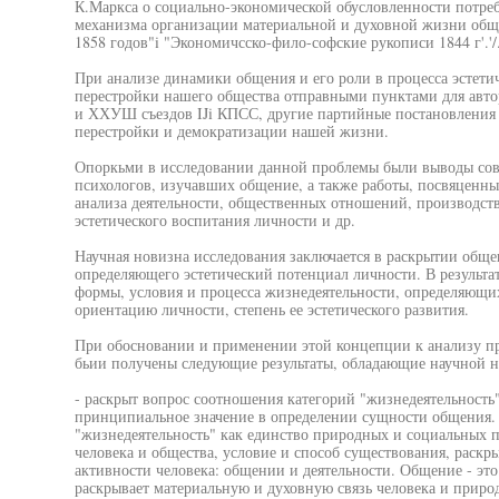
К.Маркса о социально-экономической обусловленности потреб
механизма организации материальной и духовной жизни обще
1858 годов"i "Экономичсско-фило-софские рукописи 1844 г'.'/
При анализе динамики общения и его роли в процесса эстетич
перестройки нашего общества отправными пунктами для авт
и ХХУШ съездов IJi КПСС, другие партийные постановления 
перестройки и демократизации нашей жизни.
Опоркьми в исследовании данной проблемы были выводы сов
психологов, изучавших общение, а также работы, посвяценн
анализа деятельности, общественных отношений, производст
эстетического воспитания личности и др.
Научная новизна исследования заключается в раскрытии обще
определяющего эстетический потенциал личности. В результа
формы, условия и процесса жизнедеятельности, определяющи
ориентацию личности, степень ее эстетического развития.
При обосновании и применении этой концепции к анализу про
бьии получены следующие результаты, обладающие научной н
- раскрыт вопрос соотношения категорий "жизнедеятельность
принципиальное значение в определении сущности общения.
"жизнедеятельность" как единство природных и социальных п
человека и общества, условие и способ существования, раск
активности человека: общении и деятельности. Общение - это
раскрывает материальную и духовную связь человека и приро