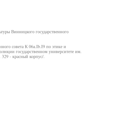
ьтуры Винницкого государственного
ного совета К 06a.Ib.I9 по этике и
волюции государственном университете им.
 329 - красный корпус/.