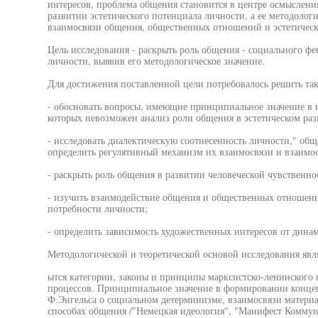
интересов, проблема общения становится в центре осмыслени
развитии эстетического потенциала личности, а ее методолог
взаимосвязи общения, общественных отношений и эстетическ
Цель исследования - раскрыть роль общения - социального фе
личности, выявив его методологическое значение.
Для достижения поставленной цели потребовалось решить таки
- обосновать вопросы, имеющие принципиальное значение в 
которых невозможен анализ роли общения в эстетическом раз
- исследовать диалектическую соотнесенность личности," о
определить регулятивный механизм их взаимосвязи и взаимо
- раскрыть роль общения в развитии человеческой чувственнос
- изучить взаимодействие общения и общественных отношений
потребности личности;
- определить зависимость художественных интересов от дин
Методологической и теоретической основой исследования явл
ытся категории, законы и принципы марксистско-ленинского
процессов. Принципиальное значение в формировании конце
Ф.Энгельса о социальном детерминизме, взаимосвязи материа
способах общения /"Немецкая идеология", "Манифест Коммун