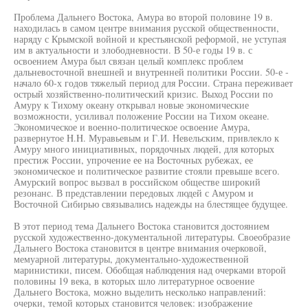
Проблема Дальнего Востока, Амура во второй половине 19 в.
находилась в самом центре внимания русской общественности,
наряду с Крымской войной и крестьянской реформой, не уступая
им в актуальности и злободневности. В 50-е годы 19 в. с
освоением Амура был связан целый комплекс проблем
дальневосточной внешней и внутренней политики России. 50-е -
начало 60-х годов тяжелый период для России. Страна переживает
острый хозяйственно-политический кризис. Выход России по
Амуру к Тихому океану открывал новые экономические
возможности, усиливал положение России на Тихом океане.
Экономическое и военно-политическое освоение Амура,
развернутое H.H. Муравьевым и Г.И. Невельским, привлекло к
Амуру много инициативных, порядочных людей, для которых
престиж России, упрочение ее на Восточных рубежах, ее
экономическое и политическое развитие стояли превыше всего.
Амурский вопрос вызвал в российском обществе широкий
резонанс. В представлении передовых людей с Амуром и
Восточной Сибирью связывались надежды на блестящее будущее.
В этот период тема Дальнего Востока становится достоянием
русской художественно-документальной литературы. Своеобразие
Дальнего Востока становится в центре внимания очерковой,
мемуарной литературы, документально-художественной
маринистики, писем. Обобщая наблюдения над очерками второй
половины 19 века, в которых шло литературное освоение
Дальнего Востока, можно выделить несколько направлений:
очерки, темой которых становится человек: изображение