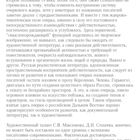
стремились к тому, чтобы изменить внутреннюю систему
очеркового жанра, хотя у некоторых из названных писателей
заметен диалог с предшественниками. И вместе с тем жанрово-
тематическое поле очерка, именно в силу его постоянного
непосредственного взаимодействия с действительностью,
постепенно расширялось и углублялось. Здесь первичной,
"смыслопорождающей" функцией наделялись не творческое
воображение, не вымысел, как следовало бы ожидать от
художественной литературы, а сама реальная действительность,
отличавшаяся чрезвычайной активностью и требующей от
повествователя, очеркиста наблюдательности, живого
вслушивания в органичную жизнь людей и природы. Важно и
другое. Русская реалистическая литература, вдохновленная
пространственным восприятием действительности, как следует из
логики ее развития и как показывают очерки названных
писателей (кстати назовем и прозу Короленко, Чехова, Горького),
двигалась по пути создания целостного образа России, стремилась
к охвату ее бескрайних просторов. А это, в свою очередь, имело
огромное влияние на искусство пейзажа, на создание типов и
характеров, на стиль произведений в целом. Таким образом,
взятые здесь очерки о российском Дальнем Востоке хорошо
характеризуют особенности развития, как документальной
литературы, так и художественной.
Художественный талант C.B. Максимова, Д.И. Стахеева, конечно,
не может быть поставлен на один уровень с великими
писателями-современниками. Фактическая достоверность
продолжает оставаться отличительной чертой их очерков, но, тем