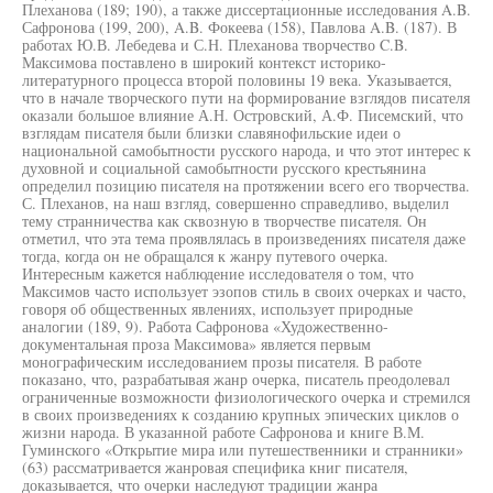
Плеханова (189; 190), а также диссертационные исследования A.B.
Сафронова (199, 200), A.B. Фокеева (158), Павлова A.B. (187). В
работах Ю.В. Лебедева и С.Н. Плеханова творчество C.B.
Максимова поставлено в широкий контекст историко-
литературного процесса второй половины 19 века. Указывается,
что в начале творческого пути на формирование взглядов писателя
оказали большое влияние А.Н. Островский, А.Ф. Писемский, что
взглядам писателя были близки славянофильские идеи о
национальной самобытности русского народа, и что этот интерес к
духовной и социальной самобытности русского крестьянина
определил позицию писателя на протяжении всего его творчества.
С. Плеханов, на наш взгляд, совершенно справедливо, выделил
тему странничества как сквозную в творчестве писателя. Он
отметил, что эта тема проявлялась в произведениях писателя даже
тогда, когда он не обращался к жанру путевого очерка.
Интересным кажется наблюдение исследователя о том, что
Максимов часто использует эзопов стиль в своих очерках и часто,
говоря об общественных явлениях, использует природные
аналогии (189, 9). Работа Сафронова «Художественно-
документальная проза Максимова» является первым
монографическим исследованием прозы писателя. В работе
показано, что, разрабатывая жанр очерка, писатель преодолевал
ограниченные возможности физиологического очерка и стремился
в своих произведениях к созданию крупных эпических циклов о
жизни народа. В указанной работе Сафронова и книге В.М.
Гуминского «Открытие мира или путешественники и странники»
(63) рассматривается жанровая специфика книг писателя,
доказывается, что очерки наследуют традиции жанра