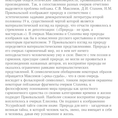
произведениях. Так, в сопоставлении разных очерков отчетливо
выделяется проблема пейзажа. C.B. Максимов, Д.И. Стахеев, Н.М.
Пржевальский изображают природу в соответствии с
эстетическими задачами демократической литературы второй
половины 19 в, существенной чертой которой является
материалистический взгляд на природу, что отчасти проявилось в
стремлении к ее депоэтизации: («Природа - не храм, а
мастерская.»). В очерках Максимова и Стахеева мир природы
изображен как бы в осмыслении русского крестьянина и отмечен
некоторым прагматизмом. У Пржевальского взгляд на природу
определяется материалистическими представлениями. Природа в
его очерках гармоничный мир, но в нем нет ничего
неподвластного человеческому уму и силе. Вместе с тем поэзия и
гармония, присущие самой природе, не могли не проявиться в
произведениях названных авторов, их восприятие природы не
оказалось ограничено рамками материалистических
представлений. К символическим обобщениям некоторых образов
обращается Максимов («река-судьба»,- что в свою очередь
восходит к фольклорной символике), тонким лиризмом окрашены
некоторые пейзажные фрагменты очерков Стахеева, к
философскому пониманию мира природы как целостного
гармоничного единства со своими категориями времени и жизни
подходит Пржевальский. Наиболее сложное восприятие природы
воплотилось в очерках Елисеева. Он подошел к изображению
Уссурийской тайги совсем иначе. Природа для него - загадочная и
великая тайна, в которой человек часть, звено, она вмещает в себя
и человека, давая ему успокоение и жизнь.