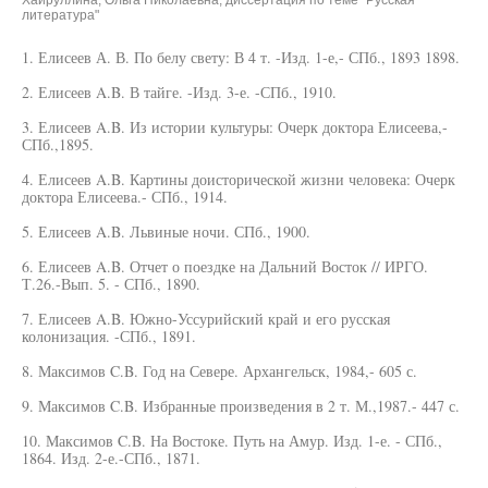
Хайруллина, Ольга Николаевна, диссертация по теме "Русская
литература"
1. Елисеев А. В. По белу свету: В 4 т. -Изд. 1-е,- СПб., 1893 1898.
2. Елисеев A.B. В тайге. -Изд. 3-е. -СПб., 1910.
3. Елисеев A.B. Из истории культуры: Очерк доктора Елисеева,-
СПб.,1895.
4. Елисеев A.B. Картины доисторической жизни человека: Очерк
доктора Елисеева.- СПб., 1914.
5. Елисеев A.B. Львиные ночи. СПб., 1900.
6. Елисеев A.B. Отчет о поездке на Дальний Восток // ИРГО.
Т.26.-Вып. 5. - СПб., 1890.
7. Елисеев A.B. Южно-Уссурийский край и его русская
колонизация. -СПб., 1891.
8. Максимов C.B. Год на Севере. Архангельск, 1984,- 605 с.
9. Максимов C.B. Избранные произведения в 2 т. М.,1987.- 447 с.
10. Максимов C.B. На Востоке. Путь на Амур. Изд. 1-е. - СПб.,
1864. Изд. 2-е.-СПб., 1871.