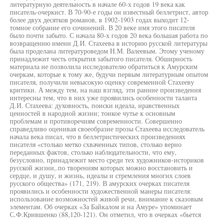
литературную деятельность в начале 60-х годов 19 века как
писатель-очеркист. В 70-90-е годы он известный беллетрист, автор
более двух десятков романов, в 1902-1903 годах выходит 12-
томное собрание его сочинений. В 20 веке имя этого писателя
было почти забыто. С начала 80-х годов 20 века большая работа по
возвращению имени Д.И. Стахеева в историю русской литературы
была проделана литературоведом Н.М. Валеевым. Этому ученому
принадлежит честь открытия забытого писателя. Обширность
материала не позволила исследователю обратиться к Амурским
очеркам, которые к тому же, будучи первым литературным опытом
писателя, получили невысокую оценку современной Стахееву
критики. А между тем, на наш взгляд, эти ранние произведения
интересны тем, что в них уже проявились особенности таланта
Д.И. Стахеева: духовность, поиски идеала, нравственных
ценностей в народной жизни; тонкое чутье к основным
проблемам и противоречиям современности. Совершенно
справедливо оценивая своеобразие прозы Стахеева исследователь
начала века писал, что в беллетристических произведениях
писателя «столько метко схваченных типов, столько верно
переданных фактов, столько наблюдательности, что ему,
безусловно, принадлежит место среди тех художников-историков
русской жизни,.по творениям которых можно восстановить и
сердце, и душу, и жизнь, идеалы и стремления многих слоев
русского общества» (171, 219). В амурских очерках писателя
проявились и особенности художественной манеры писателя:
использование возможностей живой речи, внимание к сказовым
элементам. Об очерках «За Байкалом и на Амуре» упоминает
С.Ф.Крившенко (88,120-121). Он отметил, что в очерках «бьется