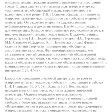
описание, анализ гражданственного, нравственного состояния
среды. Отсюда следует значительная роль автора в очерках,
«активность его обобщающей мысли, выразительность и
колоритность его речи». Г.Н. Поспелов обращает внимание на
жанровое, сюжетно -композиционное разнообразие очерковой
литературы. Он разделяет очерки на художественные,
публицистические и документальные. В публицистических и
документальных большое место занимают рассуждения автора, в
них ярче выражено аналитическое начало. В художественных
очерках (к ним Г.Н. Поспелов относит очерки И.С. Тургенева,
М.Е. Салтыкова-Щедрина, К.Г. Паустовского и др.) факты и
явления жизни творчески типизированы, обобщены,
эмоционально заострены. Функционирование очерка, его
актуальность ученый связывает с состоянием общественной
мысли, замечая, что очерк как жанр становится востребован тогда,
когда «в обществе в связи с кризисом общественных отношений, с
возникновением нового уклада возрастают «нравоописательные»
интересы» (129, 47-48).
Целостное осмысление очерковой литературы, во всем ее
жанровом и тематическом разнообразии, предпринято в работах
Н.И. Глушкова (56; 57; 58). Вслед за Г.Н. Поспеловым
исследователь считает очерк одним из жанров эпической
литературы. Отличие очеркового повествования от
беллетристического исследователь видит в композиционной
свободе, в более ярко выраженном аналитическом начале.
«Вторжение логики в рассказ, повесть и роман трансформирует
жанры, заставляет нас искать определения, указывающие на