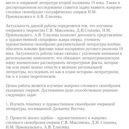
место в очерковой литературе второй половины 19 века. Также в
диссертационном исследовании ставится задача выявить жанрово-
стилевое своеобразие географических очерков Н.М.
Пржевальского и A.B. Елисеева.
Актуальность данной работы определяется тем, что изучение
очеркового творчества C.B. Максимова, Д.И.Стахеева, Н.М.
Пржевальского, A.B. Елисеева позволит дополнить представление
о художественной специфике жанра очерка, уточнить
художественное своеобразие документальной литературы вообще,
обогатить новыми фактами наше восприятие русского реализма 19
века. Актуальность работы также связана с усилением внимания к
региональному компоненту, что обязывает литературоведческую
науку внимательно рассматривать литературные факты, которые
так или иначе можно отнести к явлению региональной
литературы, исследовать их как в плане историко-литературном,
так и в плане теоретическом.
Целью работы является изучение жанрово-стилевого своеобразия
указанных очерков. Достижению цели способствовало решение
следующих задач:
1. Изучить тематику и художественное своеобразие очерковой
литературы, посвященной Дальнему Востоку.
2. Провести анализ идейно - художественного и жанрово-
стилевого своеобразия очерков C.B. Максимова, Д.И. Стахеева,
Н.М. Пржевальского, A.B. Елисеева.