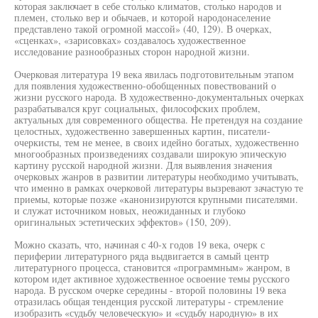
которая заключает в себе столько климатов, столько народов и
племен, столько вер и обычаев, и которой народонаселение
представлено такой огромной массой» (40, 129). В очерках,
«сценках», «зарисовках» создавалось художественное
исследование разнообразных сторон народной жизни.
Очерковая литература 19 века явилась подготовительным этапом
для появления художественно-обобщенных повествований о
жизни русского народа. В художественно-документальных очерках
разрабатывался круг социальных, философских проблем,
актуальных для современного общества. Не претендуя на создание
целостных, художественно завершенных картин, писатели-
очеркисты, тем не менее, в своих идейно богатых, художественно
многообразных произведениях создавали широкую эпическую
картину русской народной жизни. Для выявления значения
очерковых жанров в развитии литературы необходимо учитывать,
что именно в рамках очерковой литературы вызревают зачастую те
приемы, которые позже «канонизируются крупными писателями.
и служат источником новых, неожиданных и глубоко
оригинальных эстетических эффектов» (150, 209).
Можно сказать, что, начиная с 40-х годов 19 века, очерк с
периферии литературного ряда выдвигается в самый центр
литературного процесса, становится «программным» жанром, в
котором идет активное художественное освоение темы русского
народа. В русском очерке середины - второй половины 19 века
отразилась общая тенденция русской литературы - стремление
изобразить «судьбу человеческую» и «судьбу народную» в их