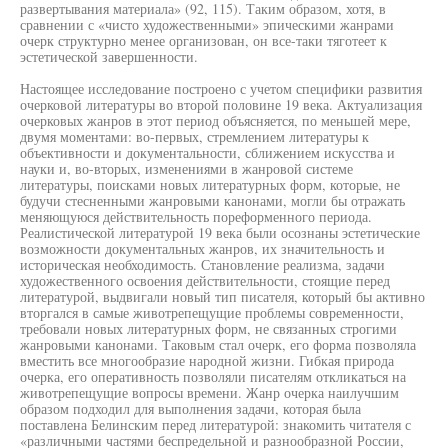
развертывания материала» (92, 115). Таким образом, хотя, в
сравнении с «чисто художественными» эпическими жанрами
очерк структурно менее организован, он все-таки тяготеет к
эстетической завершенности.
Настоящее исследование построено с учетом специфики развития
очерковой литературы во второй половине 19 века. Актуализация
очерковых жанров в этот период объясняется, по меньшей мере,
двумя моментами: во-первых, стремлением литературы к
объективности и документальности, сближением искусства и
науки и, во-вторых, изменениями в жанровой системе
литературы, поисками новых литературных форм, которые, не
будучи стесненными жанровыми канонами, могли бы отражать
меняющуюся действительность пореформенного периода.
Реалистической литературой 19 века были осознаны эстетические
возможности документальных жанров, их значительность и
историческая необходимость. Становление реализма, задачи
художественного освоения действительности, стоящие перед
литературой, выдвигали новый тип писателя, который бы активно
вторгался в самые животрепещущие проблемы современности,
требовали новых литературных форм, не связанных строгими
жанровыми канонами. Таковым стал очерк, его форма позволяла
вместить все многообразие народной жизни. Гибкая природа
очерка, его оперативность позволяли писателям откликаться на
животрепещущие вопросы времени. Жанр очерка наилучшим
образом подходил для выполнения задачи, которая была
поставлена Белинским перед литературой: знакомить читателя с
«различными частями беспредельной и разнообразной России,