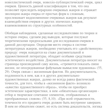
новеллистический очерк, новелло-публицистический очерк, цикл
очерков. Ценность данной классификации в том, что она
позволяет проследить иерархию очерковых жанров и отражает
эволюцию жанра очерка от простых форм к сложным,
прослеживает видоизменение очерковых жанров как результат
взаимодействия очерков и других эпических жанров,
взаимовлияния их структурных особенностей.
Обобщая наблюдения, сделанные исследователями по теории и
истории очерка, сделаем ряд выводов, которые послужат
теоретическими предпосылками для исследования очерков в
данной диссертации. Определяя место очерка в системе
литературных жанров, необходимо учитывать его «двойственную»
природу: очерк находится на стыке документальной и
художественной литературы, обладает особыми средствами
эстетического воздействия. Документальная литература вносит на
страницы произведений саму жизнь, «стремится показать связи
жизни, не опосредованные фабульным вымыслом художника» (55,
29). Очерк связан с жизненным фактом. Но документальность,
подлинность в нем, как и в других документально-
художественных жанрах, далеко не всегда равна фактической
точности, для того, чтобы в «жизненном факте» возникло
«качество художественного образа», чтобы он приобрел
эстетические характеристики, в нем «обязательна организация -
отбор и творческое сочетание элементов, отображенных и
преображенных словом» (55, 8,10). «При всей отрывочности,
точечности его предмета очерк должен быть внутренне завершен.
В нем не обязателен сюжет, но есть система доказательств, логика