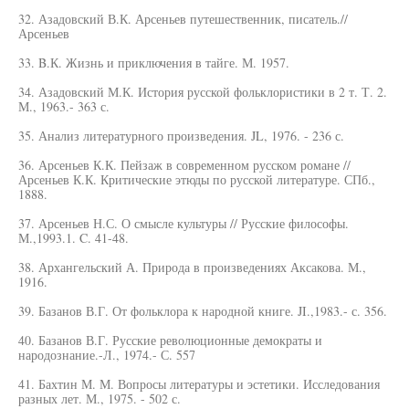
32. Азадовский В.К. Арсеньев путешественник, писатель.//
Арсеньев
33. B.К. Жизнь и приключения в тайге. М. 1957.
34. Азадовский М.К. История русской фольклористики в 2 т. Т. 2.
М., 1963.- 363 с.
35. Анализ литературного произведения. JL, 1976. - 236 с.
36. Арсеньев К.К. Пейзаж в современном русском романе //
Арсеньев К.К. Критические этюды по русской литературе. СПб.,
1888.
37. Арсеньев Н.С. О смысле культуры // Русские философы.
М.,1993.1. C. 41-48.
38. Архангельский А. Природа в произведениях Аксакова. М.,
1916.
39. Базанов В.Г. От фольклора к народной книге. JI.,1983.- с. 356.
40. Базанов В.Г. Русские революционные демократы и
народознание.-Л., 1974.- С. 557
41. Бахтин М. М. Вопросы литературы и эстетики. Исследования
разных лет. М., 1975. - 502 с.