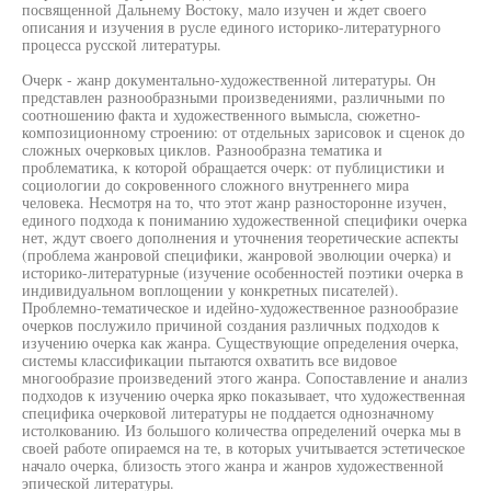
посвященной Дальнему Востоку, мало изучен и ждет своего
описания и изучения в русле единого историко-литературного
процесса русской литературы.
Очерк - жанр документально-художественной литературы. Он
представлен разнообразными произведениями, различными по
соотношению факта и художественного вымысла, сюжетно-
композиционному строению: от отдельных зарисовок и сценок до
сложных очерковых циклов. Разнообразна тематика и
проблематика, к которой обращается очерк: от публицистики и
социологии до сокровенного сложного внутреннего мира
человека. Несмотря на то, что этот жанр разносторонне изучен,
единого подхода к пониманию художественной специфики очерка
нет, ждут своего дополнения и уточнения теоретические аспекты
(проблема жанровой специфики, жанровой эволюции очерка) и
историко-литературные (изучение особенностей поэтики очерка в
индивидуальном воплощении у конкретных писателей).
Проблемно-тематическое и идейно-художественное разнообразие
очерков послужило причиной создания различных подходов к
изучению очерка как жанра. Существующие определения очерка,
системы классификации пытаются охватить все видовое
многообразие произведений этого жанра. Сопоставление и анализ
подходов к изучению очерка ярко показывает, что художественная
специфика очерковой литературы не поддается однозначному
истолкованию. Из большого количества определений очерка мы в
своей работе опираемся на те, в которых учитывается эстетическое
начало очерка, близость этого жанра и жанров художественной
эпической литературы.