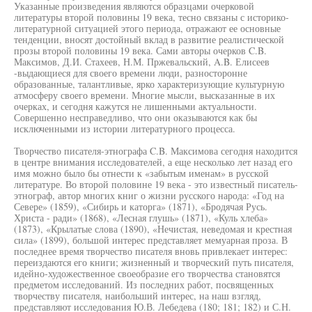
Указанные произведения являются образцами очерковой
литературы второй половины 19 века, тесно связаны с историко-
литературной ситуацией этого периода, отражают ее основные
тенденции, вносят достойный вклад в развитие реалистической
прозы второй половины 19 века. Сами авторы очерков C.B.
Максимов, Д.И. Стахеев, Н.М. Пржевальский, A.B. Елисеев
-выдающиеся для своего времени люди, разносторонне
образованные, талантливые, ярко характеризующие культурную
атмосферу своего времени. Многие мысли, высказанные в их
очерках, и сегодня кажутся не лишенными актуальности.
Совершенно несправедливо, что они оказываются как бы
исключенными из истории литературного процесса.
Творчество писателя-этнографа C.B. Максимова сегодня находится
в центре внимания исследователей, а еще несколько лет назад его
имя можно было бы отнести к «забытым именам» в русской
литературе. Во второй половине 19 века - это известный писатель-
этнограф, автор многих книг о жизни русского народа: «Год на
Севере» (1859), «Сибирь и каторга» (1871), «Бродячая Русь.
Христа - ради» (1868), «Лесная глушь» (1871), «Куль хлеба»
(1873), «Крылатые слова (1890), «Нечистая, неведомая и крестная
сила» (1899), большой интерес представляет мемуарная проза. В
последнее время творчество писателя вновь привлекает интерес:
переиздаются его книги; жизненный и творческий путь писателя,
идейно-художественное своеобразие его творчества становятся
предметом исследований. Из последних работ, посвященных
творчеству писателя, наибольший интерес, на наш взгляд,
представляют исследования Ю.В. Лебедева (180; 181; 182) и С.Н.