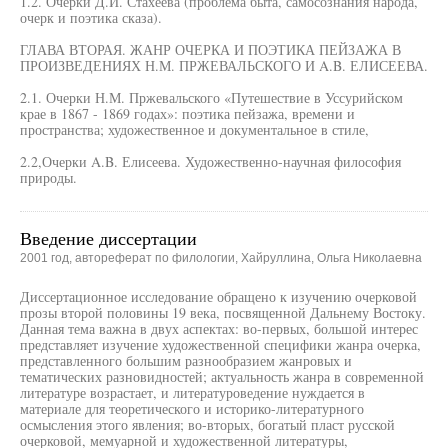
1.2. Очерки Д.И. Стахеева (проблема быта, самосознания народа,
очерк и поэтика сказа).
ГЛАВА ВТОРАЯ. ЖАНР ОЧЕРКА И ПОЭТИКА ПЕЙЗАЖА В
ПРОИЗВЕДЕНИЯХ Н.М. ПРЖЕВАЛЬСКОГО И A.B. ЕЛИСЕЕВА.
2.1. Очерки Н.М. Пржевальского «Путешествие в Уссурийском
крае в 1867 - 1869 годах»: поэтика пейзажа, времени и
пространства; художественное и документальное в стиле,
2.2,Очерки A.B. Елисеева. Художественно-научная философия
природы.
Введение диссертации
2001 год, автореферат по филологии, Хайруллина, Ольга Николаевна
Диссертационное исследование обращено к изучению очерковой
прозы второй половины 19 века, посвященной Дальнему Востоку.
Данная тема важна в двух аспектах: во-первых, большой интерес
представляет изучение художественной специфики жанра очерка,
представленного большим разнообразием жанровых и
тематических разновидностей; актуальность жанра в современной
литературе возрастает, и литературоведение нуждается в
материале для теоретического и историко-литературного
осмысления этого явления; во-вторых, богатый пласт русской
очерковой, мемуарной и художественной литературы,