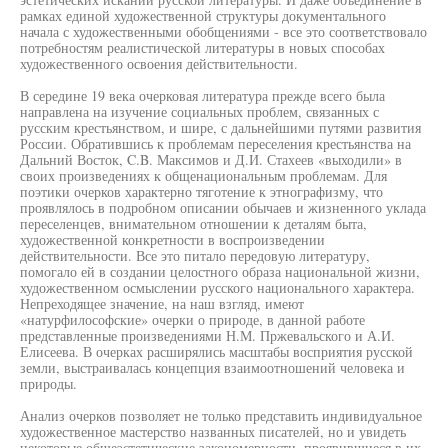
рамках единой художественной структуры документального
начала с художественными обобщениями - все это соответствовало
потребностям реалистической литературы в новых способах
художественного освоения действительности.
В середине 19 века очерковая литература прежде всего была
направлена на изучение социальных проблем, связанных с
русским крестьянством, и шире, с дальнейшими путями развития
России. Обратившись к проблемам переселения крестьянства на
Дальний Восток, C.B. Максимов и Д.И. Стахеев «выходили» в
своих произведениях к общенациональным проблемам. Для
поэтики очерков характерно тяготение к этнографизму, что
проявлялось в подробном описании обычаев и жизненного уклада
переселенцев, внимательном отношении к деталям быта,
художественной конкретности в воспроизведении
действительности. Все это питало передовую литературу,
помогало ей в создании целостного образа национальной жизни,
художественном осмыслении русского национального характера.
Непреходящее значение, на наш взгляд, имеют
«натурфилософские» очерки о природе, в данной работе
представленные произведениями Н.М. Пржевальского и А.И.
Елисеева. В очерках расширялись масштабы восприятия русской
земли, выстраивалась концепция взаимоотношений человека и
природы.
Анализ очерков позволяет не только представить индивидуальное
художественное мастерство названных писателей, но и увидеть
некоторые общеэстетические закономерности, проявившиеся в их