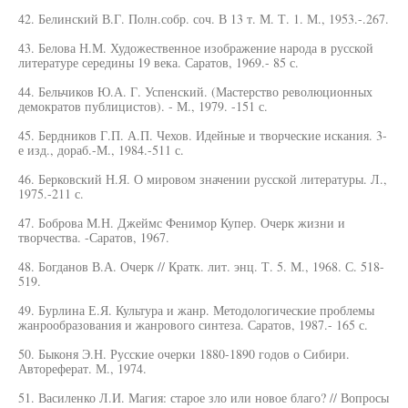
42. Белинский В.Г. Полн.собр. соч. В 13 т. М. Т. 1. М., 1953.-.267.
43. Белова Н.М. Художественное изображение народа в русской
литературе середины 19 века. Саратов, 1969.- 85 с.
44. Бельчиков Ю.А. Г. Успенский. (Мастерство революционных
демократов публицистов). - М., 1979. -151 с.
45. Бердников Г.П. А.П. Чехов. Идейные и творческие искания. 3-
е изд., дораб.-М., 1984.-511 с.
46. Берковский Н.Я. О мировом значении русской литературы. Л.,
1975.-211 с.
47. Боброва М.Н. Джеймс Фенимор Купер. Очерк жизни и
творчества. -Саратов, 1967.
48. Богданов В.А. Очерк // Кратк. лит. энц. Т. 5. М., 1968. С. 518-
519.
49. Бурлина Е.Я. Культура и жанр. Методологические проблемы
жанрообразования и жанрового синтеза. Саратов, 1987.- 165 с.
50. Быконя Э.Н. Русские очерки 1880-1890 годов о Сибири.
Автореферат. М., 1974.
51. Василенко Л.И. Магия: старое зло или новое благо? // Вопросы