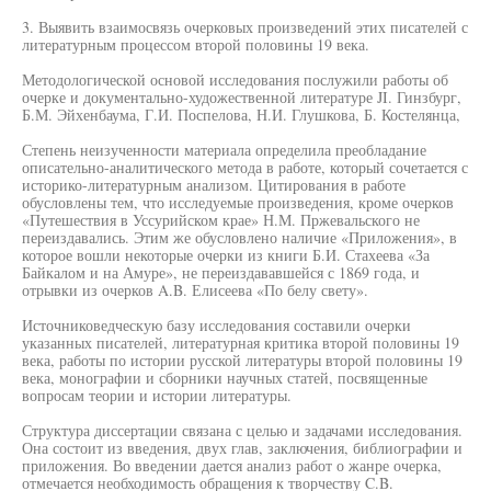
3. Выявить взаимосвязь очерковых произведений этих писателей с
литературным процессом второй половины 19 века.
Методологической основой исследования послужили работы об
очерке и документально-художественной литературе JI. Гинзбург,
Б.М. Эйхенбаума, Г.И. Поспелова, Н.И. Глушкова, Б. Костелянца,
Степень неизученности материала определила преобладание
описательно-аналитического метода в работе, который сочетается с
историко-литературным анализом. Цитирования в работе
обусловлены тем, что исследуемые произведения, кроме очерков
«Путешествия в Уссурийском крае» Н.М. Пржевальского не
переиздавались. Этим же обусловлено наличие «Приложения», в
которое вошли некоторые очерки из книги Б.И. Стахеева «За
Байкалом и на Амуре», не переиздававшейся с 1869 года, и
отрывки из очерков A.B. Елисеева «По белу свету».
Источниковедческую базу исследования составили очерки
указанных писателей, литературная критика второй половины 19
века, работы по истории русской литературы второй половины 19
века, монографии и сборники научных статей, посвященные
вопросам теории и истории литературы.
Структура диссертации связана с целью и задачами исследования.
Она состоит из введения, двух глав, заключения, библиографии и
приложения. Во введении дается анализ работ о жанре очерка,
отмечается необходимость обращения к творчеству C.B.