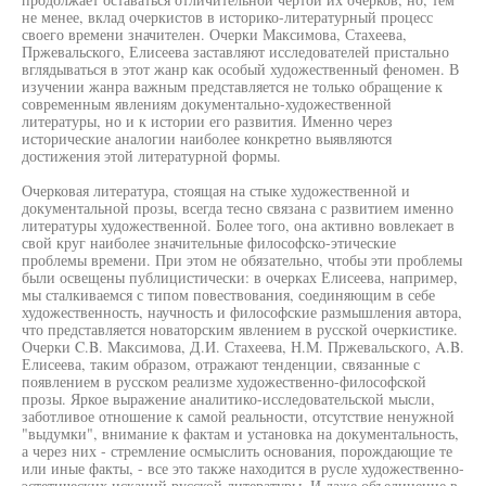
не менее, вклад очеркистов в историко-литературный процесс
своего времени значителен. Очерки Максимова, Стахеева,
Пржевальского, Елисеева заставляют исследователей пристально
вглядываться в этот жанр как особый художественный феномен. В
изучении жанра важным представляется не только обращение к
современным явлениям документально-художественной
литературы, но и к истории его развития. Именно через
исторические аналогии наиболее конкретно выявляются
достижения этой литературной формы.
Очерковая литература, стоящая на стыке художественной и
документальной прозы, всегда тесно связана с развитием именно
литературы художественной. Более того, она активно вовлекает в
свой круг наиболее значительные философско-этические
проблемы времени. При этом не обязательно, чтобы эти проблемы
были освещены публицистически: в очерках Елисеева, например,
мы сталкиваемся с типом повествования, соединяющим в себе
художественность, научность и философские размышления автора,
что представляется новаторским явлением в русской очеркистике.
Очерки C.B. Максимова, Д.И. Стахеева, Н.М. Пржевальского, A.B.
Елисеева, таким образом, отражают тенденции, связанные с
появлением в русском реализме художественно-философской
прозы. Яркое выражение аналитико-исследовательской мысли,
заботливое отношение к самой реальности, отсутствие ненужной
"выдумки", внимание к фактам и установка на документальность,
а через них - стремление осмыслить основания, порождающие те
или иные факты, - все это также находится в русле художественно-
эстетических исканий русской литературы. И даже объединение в