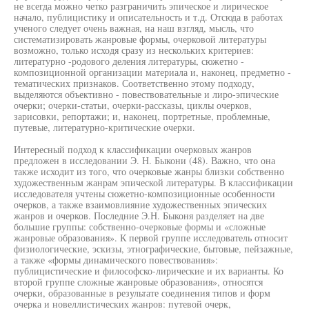
не всегда можно четко разграничить эпическое и лирическое
начало, публицистику и описательность и т.д. Отсюда в работах
ученого следует очень важная, на наш взгляд, мысль, что
систематизировать жанровые формы, очерковой литературы
возможно, только исходя сразу из нескольких критериев:
литературно -родового деления литературы, сюжетно -
композиционной организации материала и, наконец, предметно -
тематических признаков. Соответственно этому подходу,
выделяются объективно - повествовательные и лиро-эпические
очерки; очерки-статьи, очерки-рассказы, циклы очерков,
зарисовки, репортажи; и, наконец, портретные, проблемные,
путевые, литературно-критические очерки.
Интересный подход к классификации очерковых жанров
предложен в исследовании Э. Н. Быкони (48). Важно, что она
также исходит из того, что очерковые жанры близки собственно
художественным жанрам эпической литературы. В классификации
исследователя учтены сюжетно-композиционные особенности
очерков, а также взаимовлияние художественных эпических
жанров и очерков. Последние Э.Н. Быконя разделяет на две
большие группы: собственно-очерковые формы и «сложные
жанровые образования». К первой группе исследователь относит
физиологические, эскизы, этнографические, бытовые, пейзажные,
а также «формы динамического повествования»:
публицистические и философско-лирические и их варианты. Ко
второй группе сложные жанровые образования», относятся
очерки, образованные в результате соединения типов и форм
очерка и новеллистических жанров: путевой очерк,