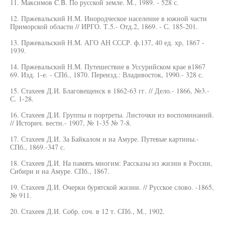
11. Максимов C.B. По русской земле. М., 1989. - 528 с.
12. Пржевальский Н.М. Инородческое население в южной части
Приморской области // ИРГО. Т.5.- Отд.2, 1869. - С. 185-201.
13. Пржевальский Н.М. АГО АН СССР. ф.137, 40 ед. хр, 1867 -
1939.
14. Пржевальский Н.М. Путешествие в Уссурийском крае в1867
69. Изд. 1-е. - СПб., 1870. Переизд.: Владивосток, 1990.- 328 с.
15. Стахеев Д.И. Благовещенск в 1862-63 гг. // Дело.- 1866, №3.-
С. 1-28.
16. Стахеев Д.И. Группы и портреты. Листочки из воспоминаний.
// Историч. вестн.- 1907, № 1-35 № 7-8.
17. Стахеев Д.И. За Байкалом и на Амуре. Путевые картины.-
СПб., 1869.-347 с.
18. Стахеев Д.И. На память многим: Рассказы из жизни в России,
Сибири и на Амуре. СПб., 1867.
19. Стахеев Д.И. Очерки бурятской жизни. // Русское слово. -1865,
№ 911.
20. Стахеев Д.И. Собр. соч. в 12 т. СПб., М., 1902.