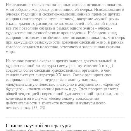
Исследование творчества названных авторов позволило показать
многообразие жанровых разновидностей очерка. Использование в
очерках традиций и сюжетно-композиционных приемов других
жанров («литературное путешествие»), введение «чужой речи»
(сказа, диалога), расширение возможностей пейзажной прозы -
все это позволило создать в рамках одного жанра - очерка -
художественно разнообразные произведения. Наблюдения над
жанрово-стилевыми особенностями позволило показать, что очерк
при кажущейся безыскусности довольно сложный жанр, в рамках
которого создается целостная, эстетически завершенная картина
мира.
На основе синтеза очерка и других жанров документальной и
художественной литературы (мемуаров, путешествий и т.д.)
создается более сложный художественный организм, о чем
свидетельствует литература XX века. Очерк расширяет свои
жанровые очертания, перерастая в «книгу-память»,
«документальную повесть», «историю в документах», «хронику
будущего», «политический роман» и др. Этот процесс является
общей тенденцией современной художественной практики, что в
конечном итоге служит «более емкому воплощению
действительности в контексте истории и культуры всего
человечества» (55, 23).
Список научной литературы