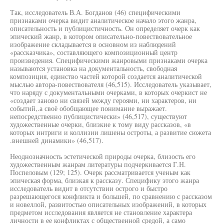
Так, исследователь В.А. Богданов (46) специфическими
признаками очерка видит аналитическое начало этого жанра,
описательность и публицистичность. Он определяет очерк как
эпический жанр, в котором описательно-повествовательное
изображение складывается в основном из наблюдений
«рассказчика», составляющего композиционный центр
произведения. Специфическими жанровыми признаками очерка
называются установка на документальность, свободная
композиция, единство частей которой создается аналитической
мыслью автора-повествователя (46,515). Исследователь указывает,
что наряду с документальными очерками, в которых очеркист не
«создает заново ни связей между героями, ни характеров, ни
событий,.а своё обобщающее понимание выражает.
непосредственно публицистически» (46,517), существуют
художественные очерки, близкие к тому виду рассказов, «в
которых интриги и коллизии лишены остроты, а развитие сюжета
.внешней динамики» (46,517).
Неоднозначность эстетической природы очерка, близость его
художественным жанрам литературы подчеркивается Г.Н.
Поспеловым (129; 125). Очерк рассматривается ученым как
эпическая форма, близкая к рассказу. Специфику этого жанра
исследователь видит в отсутствии острого и быстро
разрешающегося конфликта и большей, по сравнению с рассказом
и новеллой, развитостью описательных изображений, в которых
предметом исследования является не становление характера
личности в ее конфликтах с общественной средой, а само