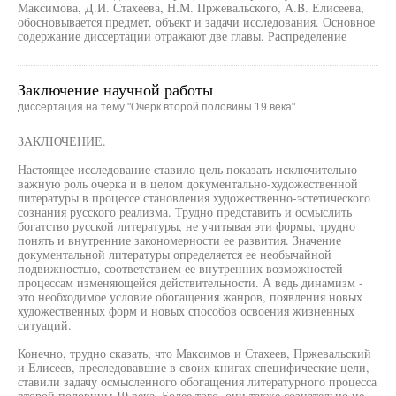
Максимова, Д.И. Стахеева, Н.М. Пржевальского, A.B. Елисеева,
обосновывается предмет, объект и задачи исследования. Основное
содержание диссертации отражают две главы. Распределение
Заключение научной работы
диссертация на тему "Очерк второй половины 19 века"
ЗАКЛЮЧЕНИЕ.
Настоящее исследование ставило цель показать исключительно
важную роль очерка и в целом документально-художественной
литературы в процессе становления художественно-эстетического
сознания русского реализма. Трудно представить и осмыслить
богатство русской литературы, не учитывая эти формы, трудно
понять и внутренние закономерности ее развития. Значение
документальной литературы определяется ее необычайной
подвижностью, соответствием ее внутренних возможностей
процессам изменяющейся действительности. А ведь динамизм -
это необходимое условие обогащения жанров, появления новых
художественных форм и новых способов освоения жизненных
ситуаций.
Конечно, трудно сказать, что Максимов и Стахеев, Пржевальский
и Елисеев, преследовавшие в своих книгах специфические цели,
ставили задачу осмысленного обогащения литературного процесса
второй половины 19 века. Более того, они также сознательно не