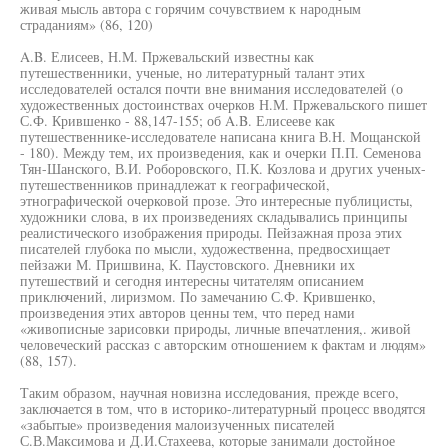
живая мысль автора с горячим сочувствием к народным
страданиям» (86, 120)
A.B. Елисеев, Н.М. Пржевальский известны как
путешественники, ученые, но литературный талант этих
исследователей остался почти вне внимания исследователей (о
художественных достоинствах очерков Н.М. Пржевальского пишет
С.Ф. Крившенко - 88,147-155; об A.B. Елисееве как
путешественнике-исследователе написана книга В.Н. Мощанской
- 180). Между тем, их произведения, как и очерки П.П. Семенова
Тян-Шанского, В.И. Роборовского, П.К. Козлова и других ученых-
путешественников принадлежат к географической,
этнографической очерковой прозе. Это интересные публицисты,
художники слова, в их произведениях складывались принципы
реалистического изображения природы. Пейзажная проза этих
писателей глубока по мысли, художественна, предвосхищает
пейзажи М. Пришвина, К. Паустовского. Дневники их
путешествий и сегодня интересны читателям описанием
приключений, лиризмом. По замечанию С.Ф. Крившенко,
произведения этих авторов ценны тем, что перед нами
«живописные зарисовки природы, личные впечатления,. живой
человеческий рассказ с авторским отношением к фактам и людям»
(88, 157).
Таким образом, научная новизна исследования, прежде всего,
заключается в том, что в историко-литературный процесс вводятся
«забытые» произведения малоизученных писателей
С.В.Максимова и Д.И.Стахеева, которые занимали достойное