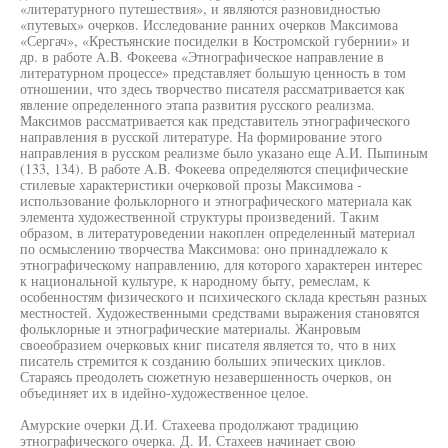
«литературного путешествия», и являются разновидностью
«путевых» очерков. Исследование ранних очерков Максимова
«Сергач», «Крестьянские посиделки в Костромской губернии» и
др. в работе A.B. Фокеева «Этнографическое направление в
литературном процессе» представляет большую ценность в том
отношении, что здесь творчество писателя рассматривается как
явление определенного этапа развития русского реализма.
Максимов рассматривается как представитель этнографического
направления в русской литературе. На формирование этого
направления в русском реализме было указано еще А.И. Пыпиным
(133, 134). В работе A.B. Фокеева определяются специфические
стилевые характеристики очерковой прозы Максимова -
использование фольклорного и этнографического материала как
элемента художественной структуры произведений. Таким
образом, в литературоведении накоплен определенный материал
по осмыслению творчества Максимова: оно принадлежало к
этнографическому направлению, для которого характерен интерес
к национальной культуре, к народному быту, ремеслам, к
особенностям физического и психического склада крестьян разных
местностей. Художественными средствами выражения становятся
фольклорные и этнографические материалы. Жанровым
своеобразием очерковых книг писателя является то, что в них
писатель стремится к созданию больших эпических циклов.
Стараясь преодолеть сюжетную незавершенность очерков, он
объединяет их в идейно-художественное целое.
Амурские очерки Д.И. Стахеева продолжают традицию
этнографического очерка. Д. И. Стахеев начинает свою