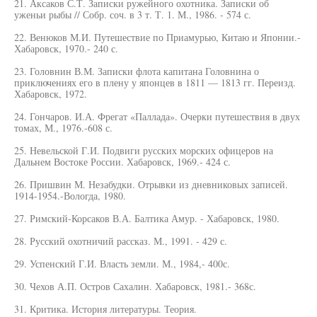
21. Аксаков С.Т. Записки ружейного охотника. Записки об
уженьи рыбы // Собр. соч. в 3 т. Т. 1. М., 1986. - 574 с.
22. Венюков М.И. Путешествие по Приамурью, Китаю и Японии.-
Хабаровск, 1970.- 240 с.
23. Головнин В.М. Записки флота капитана Головнина о
приключениях его в плену у японцев в 1811 — 1813 гг. Переизд.
Хабаровск, 1972.
24. Гончаров. И.А. Фрегат «Паллада». Очерки путешествия в двух
томах, М., 1976.-608 с.
25. Невельской Г.И. Подвиги русских морских офицеров на
Дальнем Востоке России. Хабаровск, 1969.- 424 с.
26. Пришвин М. Незабудки. Отрывки из дневниковых записей.
1914-1954.-Вологда, 1980.
27. Римский-Корсаков В.А. Балтика Амур. - Хабаровск, 1980.
28. Русский охотничий рассказ. М., 1991. - 429 с.
29. Успенский Г.И. Власть земли. М., 1984,- 400с.
30. Чехов А.П. Остров Сахалин. Хабаровск, 1981.- 368с.
31. Критика. История литературы. Теория.