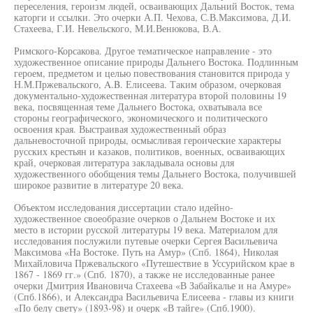
переселения, героизм людей, осваивающих Дальний Восток, тема
каторги и ссылки. Это очерки А.П. Чехова, С.В.Максимова, Д.И.
Стахеева, Г.И. Невельского, М.И.Венюкова, В.А.
Римского-Корсакова. Другое тематическое направление - это
художественное описание природы Дальнего Востока. Подлинным
героем, предметом и целью повествования становится природа у
Н.М.Пржевальского, A.B. Елисеева. Таким образом, очерковая
документально-художественная литература второй половины 19
века, посвященная теме Дальнего Востока, охватывала все
стороны географического, экономического и политического
освоения края. Выстраивая художественный образ
дальневосточной природы, осмысливая героические характеры
русских крестьян и казаков, политиков, военных, осваивающих
край, очерковая литература закладывала основы для
художественного обобщения темы Дальнего Востока, получившей
широкое развитие в литературе 20 века.
Объектом исследования диссертации стало идейно-
художественное своеобразие очерков о Дальнем Востоке и их
место в истории русской литературы 19 века. Материалом для
исследования послужили путевые очерки Сергея Васильевича
Максимова «На Востоке. Путь на Амур» (Спб. 1864), Николая
Михайловича Пржевальского «Путешествие в Уссурийском крае в
1867 - 1869 гг.» (Спб. 1870), а также не исследованные ранее
очерки Дмитрия Ивановича Стахеева «В Забайкалье и на Амуре»
(Спб.1866), и Александра Васильевича Елисеева - главы из книги
«По белу свету» (1893-98) и очерк «В тайге» (Спб.1900).