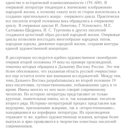
единстве и исторической взаимосвязанности (159, 609). В
очерковой литературе тенденция к эпическому изображению
народной жизни, к полному охвату всех ее сторон воплотилась в
создании оригинального жанра - очеркового цикла. Практически
все писатели второй половины века обращались к очерковому
циклу. В очерковых циклах И. Левитова, Г.Успенского, М.Е.
Салтыкова-Щедрина, И. С. Тургенева и других писателей
создавался целостный образ русской народной жизни. Очерковые
циклы позволяли воссоздать многообразие народных типов,
народные идеалы, движение народной жизни, сохраняя контуры
единой художественной концепции.
В диссертации исследуется идейно-художественное своеобразие
очерков второй половины 19 века на примере произведений,
тематика которых обращена к Дальнему Востоку России. Это тем
более обоснованно, что указанная область русской очеркистики
все еще остается почти вне внимания исследователей. Между тем,
тема Дальнего Востока разрабатывалась во второй половине 19
века писателями, путешественниками, побывавшими здесь в то
время. Имена многих из них мало говорят современному
читателю. Но историю литературы представляют не только
крупные, значительные имена, но и, так называемые, писатели
второго ряда. Историко-литературный процесс представлен как
ведущими, признанными жанрами, так и «второстепенными»,
находящимися на периферии литературы. Их произведения
отражают те же, идейно-художественные искания, которые более
выпукло и ярко проявляются в творчестве известных писателей-
современников.