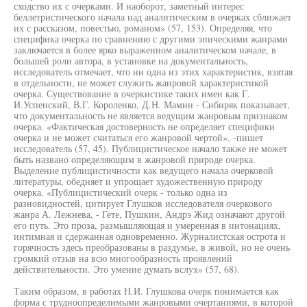
сходство их с очерками. И наоборот, заметный интерес
беллетристического начала над аналитическим в очерках сближает
их с рассказом, повестью, романом» (57, 153). Определяя, что
специфика очерка по сравнению с другими эпическими жанрами
заключается в более ярко выраженном аналитическом начале, в
большей роли автора, в установке на документальность,
исследователь отмечает, что ни одна из этих характеристик, взятая
в отдельности, не может служить жанровой характеристикой
очерка. Существование в очеркистике таких имен как Г.
И.Успенский, В.Г. Короленко, Д.Н. Мамин - Сибиряк показывает,
что документальность не является ведущим жанровым признаком
очерка. «Фактическая достоверность не определяет специфики
очерка и не может считаться его жанровой чертой», -пишет
исследователь (57, 45). Публицистическое начало также не может
быть названо определяющим в жанровой природе очерка.
Выделение публицистичности как ведущего начала очерковой
литературы, обедняет и упрощает художественную природу
очерка. «Публицистический очерк - только одна из
разновидностей, цитирует Глушков исследователя очеркового
жанра А. Лежнева, - Гете, Пушкин, Андрэ Жид означают другой
его путь. Это проза, размышляющая и умеренная в интонациях,
интимная и сдержанная одновременно. Журналистская острота и
горячность здесь преобразованы в раздумье, в живой, но не очень
громкий отзыв на всю многообразность проявлений
действительности. Это умение думать вслух» (57, 68).
Таким образом, в работах Н.И. Глушкова очерк понимается как
форма с трудноопределимыми жанровыми очертаниями, в которой