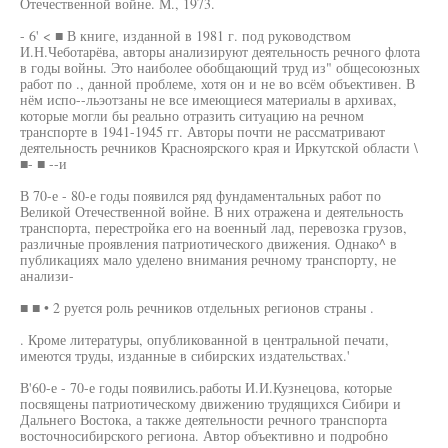
Отечественной войне. М., 1973.
- 6' < ■ В книге, изданной в 1981 г. под руководством
И.Н.Чеботарёва, авторы анализируют деятельность речного флота
в годы войны. Это наиболее обобщающий труд из" общесоюзных
работ по ., данной проблеме, хотя он и не во всём объективен. В
нём испо--льэотзаны не все имеющиеся материалы в архивах,
которые могли бы реально отразить ситуацию на речном
транспорте в 1941-1945 гг. Авторы почти не рассматривают
деятельность речников Красноярского края и Иркутской области \
■- ■ --и
В 70-е - 80-е годы появился ряд фундаментальных работ по
Великой Отечественной войне. В них отражена и деятельность
транспорта, перестройка его на военный лад, перевозка грузов,
различные проявления патриотического движения. Однако^ в
публикациях мало уделено внимания речному транспорту, не
анализи-
■ ■ • 2 руется роль речников отдельных регионов страны .
. Кроме литературы, опубликованной в центральной печати,
имеются труды, изданные в сибирских издательствах.'
В'60-е - 70-е годы появились.работы И.И.Кузнецова, которые
посвящены патриотическому движению трудящихся Сибири и
Дальнего Востока, а также деятельности речного транспорта
восточносибирского региона. Автор объективно и подробно