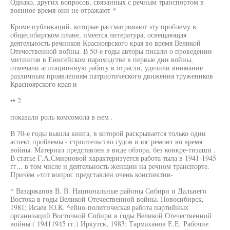
Однако, других вопросов, связанных с речным транспортом в
военное время они не отражают *
Кроме публикаций, которые рассматривают эту проблему в
общесибирском плане, имеется литература, освещающая
деятельность речников Красноярского края во время Великой
Отечественной войны. В 50-е годы авторы писали о проведении
митингов в Енисейском пароходстве в первые дни войны,
отмечали агитационную работу в отрасли, уделили внимание
различным проявлениям патриотического движения тружеников
Красноярского края и
•• 2
показали роль комсомола в нем .
В 70-е годы вышла книга, в которой раскрывается только один
аспект проблемы - строительство судов и юс ремонт во время
войны. Материал представлен в виде обзора, без конкре-тизаши .
В статье Г.А.Смирновой характеризуется работа тыла в 1941-1945
гг.,. в том числе и деятельность женщин на речном транспорте.
Причём »тот вопрос представлен очень конспектив-
* Вазаржапов В. В. Национальные районы Сибири и Дальнего
Востока в годы Великой Отечественной войны. Новосибирск,
1981; Исаев Ю.К. ^ейно-политическая работа партийных
организаций Восточной Сибири в годы Великой Отечественной
войны ( 19411945 гг.) Иркутск, 1983; Тармаханов Е.Е. Рабочие