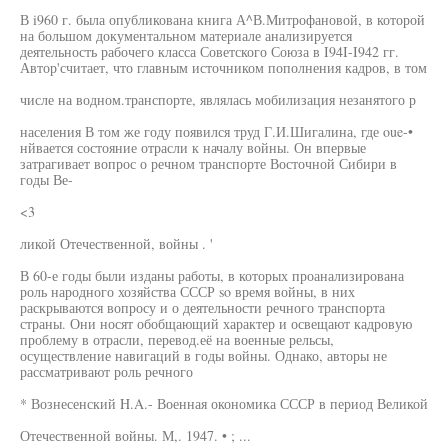
В i960 г. была опубликована книга А^В.Митрофановой, в которой
на большом документальном материале анализируется
деятельность рабочего класса Советского Союза в I94I-I942 гг.
Автор'считает, что главным источником пополнения кадров, в том
числе на водном.транспорте, являлась мобилизация незанятого р
населения В том же году появился труд Г.И.Шигалина, где oue-•
нйвается состояние отрасли к началу войны. Он впервые
затрагивает вопрос о речном транспорте Восточной Сибири в
годы Ве-
<3
ликой Отечественной, войны . '
В 60-е годы были изданы работы, в которых проанализирована
роль народного хозяйства СССР so время войны, в них
раскрываются вопросу и о деятельности речного транспорта
страны. Они носят обобщающий характер и освещают кадровую
проблему в отрасли, перевод.её на военные рельсы,
осуществление навигаций в годы войны. Однако, авторы не
рассматривают роль речного
* Вознесенский H.A.- Военная окономика СССР в период Великой
Отечественной войны. М,. 1947. • ; ...