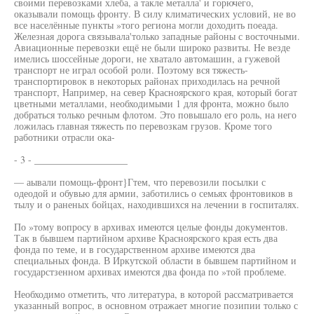
своими перевозками хлеба, а такле металла' и горючего,
оказывали помощь фронту. В силу климатических условий, не во
все населённые пункты »того региона могли доходить поеада.
Железная дорога связывала'только западные районы с восточными.
Авиационные перевозки ещё не были широко развиты. Не везде
имелись шоссейные дороги, не хватало автомашин, а гужевой
транспорт не играл особой роли. Поэтому вся тяжесть-
транспортировок в некоторых районах приходилась на речной
транспорт, Например, на север Красноярского края, который богат
цветными металлами, необходимыми 1 для фронта, можно было
добраться только речным флотом. Это повышало его роль, на него
ложилась главная тяжесть по перевозкам грузов. Кроме того
работники отрасли ока-
- 3 - ___________________
— аывали помощь-фронт}Гтем, что перевозили посылки с
одеодой и обувью для армии, заботились о семьях фронтовиков в
тылу и о раненых бойцах, находившихся на лечении в госпиталях.
По »тому вопросу в архивах имеются целые фонды документов.
Так в бывшем партийном архиве Красноярского края есть два
фонда по теме, и в государственном архиве имеются два
специальных фонда. В Иркутской области в бывшем партийном и
государстзенном архивах имеются два фонда по »той проблеме.
Необходимо отметить, что литература, в которой рассматривается
указанный вопрос, в основном отражает многие позипии только с