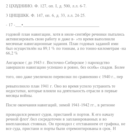
2 ЦХВДНИИО. Ф. 127, оп. I, д. 500, л.л. 6-7.
3 ЦНЩШКК. Ф. 147, оп. 6, д. 33, л.л. 24-25.
- 17 -___•_____________________________________
годовой план навигации, хотя в июле-сентябре речники пытались
активизировать свою работу и даже в- »то время выполнили
месячные навигационные задания. План годовых заданий ими
был осуществлён на 89,1 % по тоннам, а по тонно-километрам -на
66,2 %
Ангарское ( до 1943 г. Восточно-Сибирское ) пароходство
завершило навигацию успешно и ровно, без особь« спадов. Более
того, оно даже увеличило перевозки по сравнению с 1940 г., пер
ревыполнило план 1941 г. Оно во время успело устранить те
недостатки, которые влияли на деятельность отрасли в первые
месяцы войны.
После окончания навигаций, зимой 1941-1942 гг., в регионе
проводился ремонт судов, пристаней и портов. К его началу
речной флот'.бнл сосредоточен в запланированных и во
внеплановых стоянках. Он проходил с отставанием от графика, не
все суда, пристани и порты были отремонтированы в срок. Н