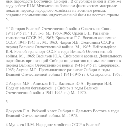
ных пароходств Восточной Сибири . В опубликованной в атом же
году работе Ш.М.Муичаева на большом фактическом материале
показан перевод народного хозяйства на военные рельсы,
создание промышленно-индустриальной базы на востоке.страны
^.
* "История Великой Отечественной войны Советского Союза
19411945 гг." Т.т. 1-6, М., 1960-1965; Орлов Б.П. Развитие
транспорта СССР. М., 1963; Кравченко Г.С. Военная акономика
СССР. 1941-1945 гг. М., 1963; Чадаев Я.Е. Экономика СССР в
период Великой Отечественной войны. М., 1965; Нейгольдберг
В.Я. Речной транспорт СССР в годы Великой Отечественной
войны. М., 1965; Васильев Ю.А. Сибирский арсенал. Деятельность
партийных организаций Сибири по развитию промышленности в
период Великой Отечественной войны 1941-1945 гг. Свердловск,
1965; Акулов М.Р. Промышленное развитие Сибири в годы
Великой Отечественной войны ( 1941-1945 гг.). Ставрополь, 1967.
2 Акулов М.Р., Анисков В.Т., Васильев Ю.А., Кузнецов И.И.
Подвиг земли богатырской. ( Сибирь в годы Великой
Отечественной войны 1941-1945 гг.) М., 1970.
3
Докучаев Г.А. Рабочий класс Сибири и Дальнего Востока в годы
Великой Отечественной войны. М., 1973.
4 Мунчаев Ш.М. Народное хозяйство СССР в Великой