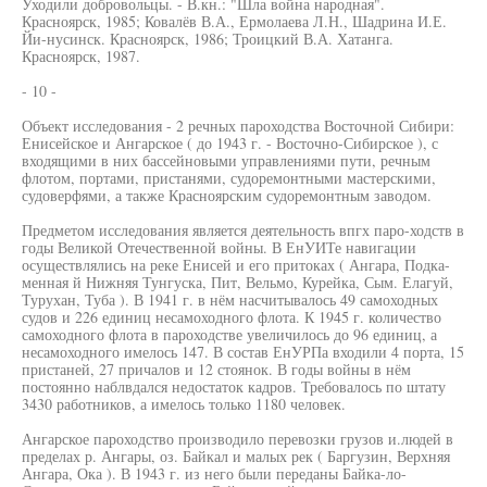
Уходили добровольцы. - В.кн.: "Шла война народная".
Красноярск, 1985; Ковалёв В.А., Ермолаева Л.Н., Шадрина И.Е.
Йи-нусинск. Красноярск, 1986; Троицкий В.А. Хатанга.
Красноярск, 1987.
- 10 -
Объект исследования - 2 речных пароходства Восточной Сибири:
Енисейское и Ангарское ( до 1943 г. - Восточно-Сибирское ), с
входящими в них бассейновыми управлениями пути, речным
флотом, портами, пристанями, судоремонтными мастерскими,
судоверфями, а также Красноярским судоремонтным заводом.
Предметом исследования является деятельность впгх паро-ходств в
годы Великой Отечественной войны. В ЕнУИТе навигации
осуществлялись на реке Енисей и его притоках ( Ангара, Подка-
менная й Нижняя Тунгуска, Пит, Вельмо, Курейка, Сым. Елагуй,
Турухан, Туба ). В 1941 г. в нём насчитывалось 49 самоходных
судов и 226 единиц несамоходного флота. К 1945 г. количество
самоходного флота в пароходстве увеличилось до 96 единиц, а
несамоходного имелось 147. В состав ЕнУРПа входили 4 порта, 15
пристаней, 27 причалов и 12 стоянок. В годы войны в нём
постоянно наблвдался недостаток кадров. Требовалось по штату
3430 работников, а имелось только 1180 человек.
Ангарское пароходство производило перевозки грузов и.людей в
пределах р. Ангары, оз. Байкал и малых рек ( Баргузин, Верхняя
Ангара, Ока ). В 1943 г. из него были переданы Байка-ло-