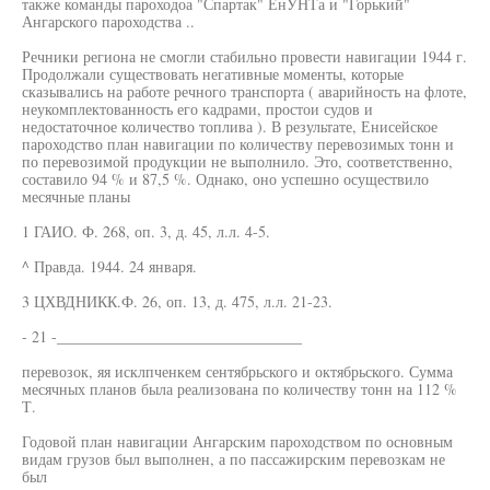
также команды пароходоа "Спартак" ЕнУНТа и "Горький"
Ангарского пароходства ..
Речники региона не смогли стабильно провести навигации 1944 г.
Продолжали существовать негативные моменты, которые
сказывались на работе речного транспорта ( аварийность на флоте,
неукомплектованность его кадрами, простои судов и
недостаточное количество топлива ). В результате, Енисейское
пароходство план навигации по количеству перевозимых тонн и
по перевозимой продукции не выполнило. Это, соответственно,
составило 94 % и 87,5 %. Однако, оно успешно осуществило
месячные планы
1 ГАИО. Ф. 268, оп. 3, д. 45, л.л. 4-5.
^ Правда. 1944. 24 января.
3 ЦХВДНИКК.Ф. 26, оп. 13, д. 475, л.л. 21-23.
- 21 -________________________________
перевозок, яя исклпченкем сентябрьского и октябрьского. Сумма
месячных планов была реализована по количеству тонн на 112 %
Т.
Годовой план навигации Ангарским пароходством по основным
видам грузов был выполнен, а по пассажирским перевозкам не
был