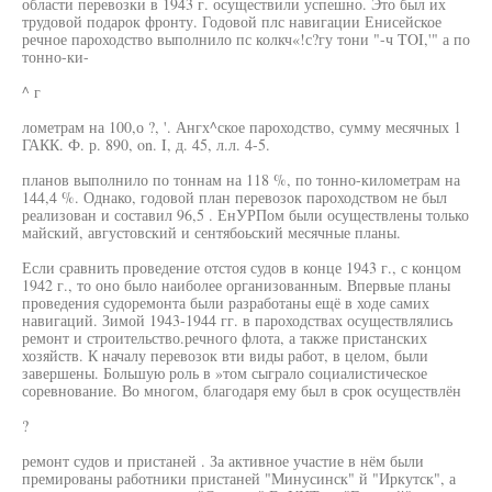
области перевозки в 1943 г. осуществили успешно. Это был их
трудовой подарок фронту. Годовой плс навигации Енисейское
речное пароходство выполнило пс колкч«!с?гу тони "-ч TOI,'" а по
тонно-ки-
^ г
лометрам на 100,о ?, '. Ангх^ское пароходство, сумму месячных 1
ГАКК. Ф. р. 890, on. I, д. 45, л.л. 4-5.
планов выполнило по тоннам на 118 %, по тонно-километрам на
144,4 %. Однако, годовой план перевозок пароходством не был
реализован и составил 96,5 . ЕнУРПом были осуществлены только
майский, августовский и сентябоьский месячные планы.
Если сравнить проведение отстоя судов в конце 1943 г., с концом
1942 г., то оно было наиболее организованным. Впервые планы
проведения судоремонта были разработаны ещё в ходе самих
навигаций. Зимой 1943-1944 гг. в пароходствах осуществлялись
ремонт и строительство.речного флота, а также пристанских
хозяйств. К началу перевозок вти виды работ, в целом, были
завершены. Большую роль в »том сыграло социалистическое
соревнование. Во многом, благодаря ему был в срок осуществлён
?
ремонт судов и пристаней . За активное участие в нём были
премированы работники пристаней "Минусинск" й "Иркутск", а