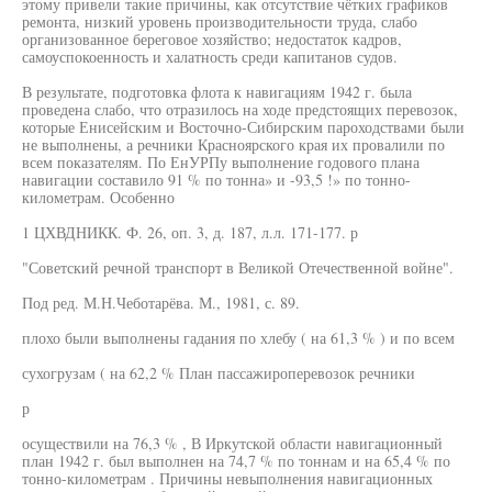
этому привели такие причины, как отсутствие чётких графиков
ремонта, низкий уровень производительности труда, слабо
организованное береговое хозяйство; недостаток кадров,
самоуспокоенность и халатность среди капитанов судов.
В результате, подготовка флота к навигациям 1942 г. была
проведена слабо, что отразилось на ходе предстоящих перевозок,
которые Енисейским и Восточно-Сибирским пароходствами были
не выполнены, а речники Красноярского края их провалили по
всем показателям. По ЕнУРПу выполнение годового плана
навигации составило 91 % по тонна» и -93,5 !» по тонно-
километрам. Особенно
1 ЦХВДНИКК. Ф. 26, оп. 3, д. 187, л.л. 171-177. р
"Советский речной транспорт в Великой Отечественной войне".
Под ред. М.Н.Чеботарёва. М., 1981, с. 89.
плохо были выполнены гадания по хлебу ( на 61,3 % ) и по всем
сухогрузам ( на 62,2 % План пассажироперевозок речники
р
осуществили на 76,3 % , В Иркутской области навигационный
план 1942 г. был выполнен на 74,7 % по тоннам и на 65,4 % по
тонно-километрам . Причины невыполнения навигационных