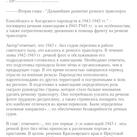
- 19^---------------- ------------
--------Вторая глава - "Дальнейшее развитие ручного транспорта
Енисейского и Ангарского пароходств в 1943-1945 гг." -
посвящена речным навигациям в I943-T945 гг. и их особенностям,
а также патриотическому движению в помощь фронту на речном
транспорте.
Автор"отмечает, что 1943 г. бил годом перелома в работе
советского тыла, ото касалось и речного транспорта. В течение
зимы 1942-1943 гг. речной флот и обслуживание его
подразделения готовились к навигациям. Необходимо отметить,
что подготовка проходила более чётко и организованно, чем в
предыдущие годы. В это время полностью завершился перевод
отрасли на военные рельсы. Пароходства пополнились
паротеплоходамн из других территорий и построенными в stom
же регионе. В подготовке к навигациям определённую роль
сыграло руководство страны, которое стало больше внимания
уделять речному транспорту. Оно потребовало усилить на речном
флоте трудовую дисциплину, а также стремилось поощрять тех,
кто наиболее отличался во время перевозок. Были определены
основные направлен«.-; по обеспечению безаварийности речных
судов.
В глав'; отмечаетс-:„ что упе первые ,т-;и навигаций 1943 г. зесь
речной флот бил чётко приписан к различным портам и
пристаням. В целом, речники Красноярского края и Иркутской