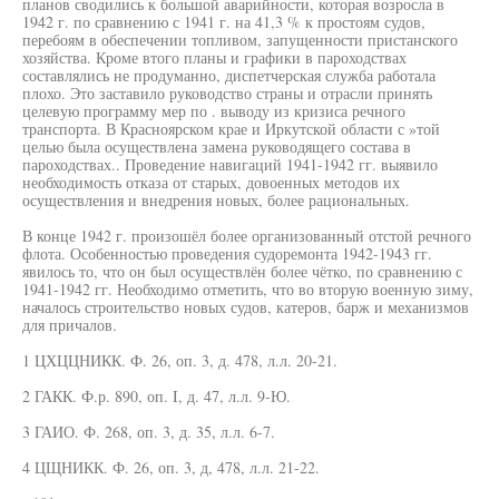
планов сводились к большой аварийности, которая возросла в
1942 г. по сравнению с 1941 г. на 41,3 % к простоям судов,
перебоям в обеспечении топливом, запущенности пристанского
хозяйства. Кроме втого планы и графики в пароходствах
составлялись не продуманно, диспетчерская служба работала
плохо. Это заставило руководство страны и отрасли принять
целевую программу мер по . выводу из кризиса речного
транспорта. В Красноярском крае и Иркутской области с »той
целью была осуществлена замена руководящего состава в
пароходствах.. Проведение навигаций 1941-1942 гг. выявило
необходимость отказа от старых, довоенных методов их
осуществления и внедрения новых, более рациональных.
В конце 1942 г. произошёл более организованный отстой речного
флота. Особенностью проведения судоремонта 1942-1943 гг.
явилось то, что он был осуществлён более чётко, по сравнению с
1941-1942 гг. Необходимо отметить, что во вторую военную зиму,
началось строительство новых судов, катеров, барж и механизмов
для причалов.
1 ЦХЦЦНИКК. Ф. 26, оп. 3, д. 478, л.л. 20-21.
2 ГАКК. Ф.р. 890, оп. I, д. 47, л.л. 9-Ю.
3 ГАИО. Ф. 268, оп. 3, д. 35, л.л. 6-7.
4 ЦЩНИКК. Ф. 26, оп. 3, д, 478, л.л. 21-22.