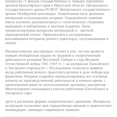
материалы 15 фондов государственных и. бывших партийных
архивов Красноярского края и Иркутской области, Центрального
государственного архива РСФСР, Центрального государственного
архива Октябрьской революции. Значительная часть архивных
материалов использовалась впервые. Определённое значение
имело изучение документальных и статистических сборников,
вышедших в нейтральных и местных изданиях. Были
проанализированы материалы центральной и. .местной
периодической печати. Привлекались к исследованию
воспоминания ветеранов речного транспорта, опубликованные в
печати.
Научная новизна диссертации состоит в том, что она является
первым обобщённым трудом по трудовой и патриотической
деятельности речников Восточной Сибири в годы Великой
Отечественной войны 1941-1945 гг. ( на материалах Енисейского
и Ангарского пароходств ). Исследование позволило выявить
вклад работников речного транспорта региона в дело победы над
фашизмом. Впервые подробно проанализированы все основные
аспекты их производственной деятельности в военное время, с
привлечением ранее не использованных архивных документов.
Многосторонне показывается участие работников Енисейского и
Ангарского паро-
эдсте в различных формах патриотического движения. Материалы
иссертации позволяют дать определённые научные и практические
екомендации, имеющие современное значение.