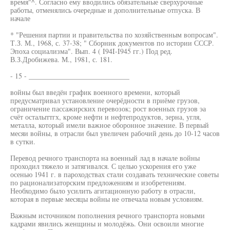
время"^. Согласно ему вводились обязательные сверхурочные
работы, отменялись очередные и дополнительные отпуска. В
начале
* "Решения партии и правительства по хозяйственным вопросам".
Т.З. М., 1968, с. 37-38; " Сборник документов по истории СССР.
Эпоха социализма". Вып. 4 ( I94I-I945 гг.) Под ред.
В.З.Дробижева. М., 1981, с. 181.
- 15 - ____________________________
войны был введён график военного времени, который
предусматривал установление очерёдности в приёме грузов,
ограничение пассажирских перевозок; рост военных грузов эа
счёт осталыттгх, кроме нефти и нефтепродуктов, зерна, угля,
металла, который имели важное оборонное значение. В первый
месяи войны, в отрасли был увеличен рабочий день до 10-12 часов
в сутки.
Перевод речного транспорта на военный лад в начале войны
проходил тяжело и затягивался. С целью ускорения его уже
осенью 1941 г. в пароходствах стали создавать технические советы
по рационализаторским предложениям и изобретениям.
Необходимо было усилить агитационную работу в отрасли,
которая в первые месяцы войны не отвечала новым условиям.
Важным источником пополнения речного транспорта новыми
кадрами явились женщины и молодёжь. Они освоили многие