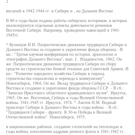
2
вигапий в 1942-1944 гг. в Сибири и , на Дальнем Востоке .
В 80-е годы были изданы работы сибирских историков, в которых
анализируются отдельные аспекты деятельности речников
Восточной Сибири. Например, проведение навигаций в 1941-
1945гг.
* Кузнецов И.И. Патриотическое движение трудящихся Сибири и
Дальнего Востока за создание и укрепление фонда обороны. -В
кн.: "Третья научная конференция по истории, археологии и
этнографии Дальнего Востока", вып. I.. Владивосток, 1962; Он
же. Патриотическое движение трудящихся Сибири по сбору
средств на строительство боевой техники для Советской Армии.-В
кн:: "Развитие народного хозяйства Сибири в период
строительства социализма и перехода к коммунизму".
Новосибирск, 1964; Он же. Вклад трудящихся Сибири и Дальнего
Востока в создание и.укрепление фонда обороны СССР. - В сб.:
"Записки Иркутского областного краеведческого музея". Иркутск,
1965; Он же. Восточная_Сибирь в годы Великой Отечественной
войны. 1941-1945 гг. Иркутск, 1974. ^ Лаптев Н.М. Водный
транспорт Сибири и Дальнего Востока в годы войны. - В сб.:
"Трудящиеся Сибири - фронту. К 30-ю Победы в Великой
Отечественной войне". Новосибирск, 1975.
в национальных районах, создание госпиталей на теплоходах в
годы войны, пополнение кадрами речного флота в 1941-1942 гг.