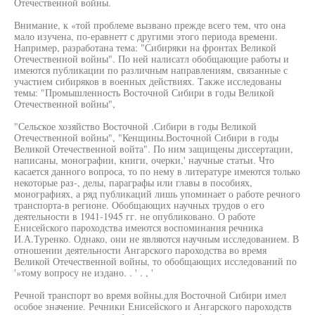
Отечественной войны.
Внимание, к «той проблеме вызвано прежде всего тем, что она
мало изучена, по-еравнетт с другими этого периода времени.
Например, разработана тема: "Сибиряки на фронтах Великой
Отечественной войны". По ней налисатл обобщающие работы и
имеются публикации по различным направлениям, связанные с
участием сибиряков в военных действиях. Также исследованы
темы: "Промышленность Восточной Сибири в годы Великой
Отечественной войны",
"Сельское хозяйство Восточной .Сибири в годы Великой
Отечественной войны", "Кенщины.Восточной Сибири в годы
Великой Отечественной войта". По ним защищены диссертации,
написаны, монографии, книги, очерки,' научные статьи. Что
касается данного вопроса, то по нему в литературе имеются только
некоторые раз-, делы, параграфы или главы в пособиях,
монографиях, а ряд публикаций лишь упоминает о работе речного
транспорта-в регионе. Обобщающих научных трудов о его
деятельности в 1941-1945 гг. не опубликовано. О работе
Енисейского пароходства имеются воспоминания речника
И.А.Туренко. Однако, они не являются научным исследованием. В
отношении деятельности Ангарского пароходства во время
Великой Отечественной войны, то обобщающих исследований по
'»тому вопросу не издано. . ' . , '
Речной транспорт во время войны.для Восточной Сибири имел
особое значение. Речники Енисейского и Ангарского пароходств