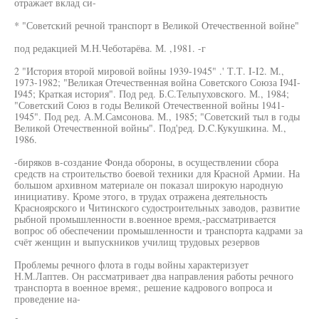
отражает вклад си-
* "Советский речной транспорт в Великой Отечественной войне"
под редакцией М.Н.Чеботарёва. М. ,1981. -г
2 "История второй мировой войны 1939-1945" .' Т.Т. I-I2. М.,
1973-1982; "Великая Отечественная война Советского Союза I94I-
I945; Краткая история". Под ред. Б.С.Тельпуховского. М., 1984;
"Советский Союз в годы Великой Отечественной войны 1941-
1945". Под ред. А.М.Самсонова. М., 1985; "Советский тыл в годы
Великой Отечественной войны". Под'ред. D.C.Кукушкина. М.,
1986.
-биряков в-создание Фонда обороны, в осуществлении сбора
средств на строительство боевой техники для Красной Армии. На
большом архивном материале он показал широкую народную
инициативу. Кроме этого, в трудах отражена деятельность
Красноярского и Читинского судостроительных заводов, развитие
рыбной промышленности в.военное время,-рассматривается
вопрос об обеспечении промышленности и транспорта кадрами за
счёт женщин и выпускников училищ трудовых резервов
Проблемы речного флота в годы войны характеризует
Н.М.Лаптев. Он рассматривает два направления работы речного
транспорта в военное время:, решение кадрового вопроса и
проведение на-