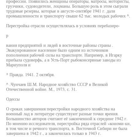
профессии. Появились женщины операторы, матросы, мотористы,
грузчики, судоводители, лоцманы. Большую роль в этом сыграли
трудовые резервы, которые в августе-сентябре 1941 г. дали
промышленности и транспорту свыше 62 тыс. молодых рабочих ^.
Перестройка отрасли осуществлялась в условиях перебазиро-
р
вания предприятий и лвдей в восточные районы страны .
Эвакуированное население было одним из источников
пополнения рабочей силы на транспорте. Например, в Игарку
прибыла судоверфь, а в Усть-Порт рыбоконсервные заводы из
Мариуполя и
* Правда. 1941. 2 октября.
^ .Чунчаев Ш.М. Народное хозяйство СССР в Великой
Отечественной войне. М., 1973, с. 31.
Одессы
О сроках завершения перестройки народного хозяйства на
военный лад в литературе существуют разные точки ярения.
Большинство авторов считают её законченной к середине 1942 г.
По мнению исследователя, перестройка ряда отраслей »кономи-ки,
в том числе и речного транспорта, в. Восточной Сибири не была
завершена в 1942 г., а закончилась только в 1943 г.