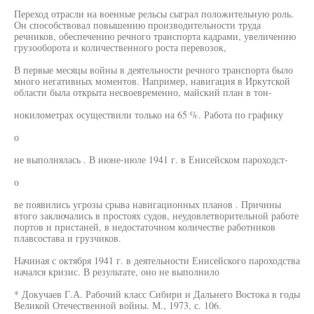
Переход отрасли на военные рельсы сыграл положительную роль.
Он способствовал повышению производительности труда
речников, обеспечению речного транспорта кадрами, увеличению
грузооборота и количественного роста перевозок,
В первые месяцы войны в деятельности речного транспорта было
много негативных моментов. Например, навигация в Иркутской
области была открыта несвоевременно, майский план в тон-
нокилометрах осуществили только на 65 %. Работа по графику
о
не выполнялась . В июне-июле 1941 г. в Енисейском пароходст-
о
ве появились угрозы срыва навигационных планов . Причины
втого заключались в простоях судов, неудовлетворительной работе
портов и пристаней, в недостаточном количестве работников
плавсостава и грузчиков.
Начиная с октября 1941 г. в деятельности Енисейского пароходства
начался кризис. В результате, оно не выполнило
* Докучаев Г.А. Рабочий класс Сибири и Дальнего Востока в годы
Великой Отечественной войны. М., 1973, с. 106.