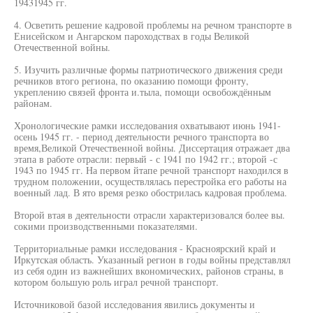
19431945 гг.
4. Осветить решение кадровой проблемы на речном транспорте в
Енисейском и Ангарском пароходствах в годы Великой
Отечественной войны.
5. Изучить различные формы патриотического движения среди
речников втого региона, по оказанию помощи фронту,
укреплению связей фронта и.тыла, помощи освобождённым
районам.
Хронологические рамки исследования охватывают июнь 1941-
осень 1945 гг. - период деятельности речного транспорта во
время,Великой Отечественной войны. Диссертация отражает два
этапа в работе отрасли: первый - с 1941 по 1942 гг.; второй -с
1943 по 1945 гг. На первом йтапе речной транспорт находился в
трудном положении, осуществлялась перестройка его работы на
военный лад. В ято время резко обострилась кадровая проблема.
Второй втая в деятельности отрасли характеризовался более вы.
сокими производственными показателями.
Территориальные рамки исследования - Красноярский край и
Иркутская область. Указанный регион в годы войны представлял
из себя один из важнейших вкономических, районов страны, в
котором большую роль играл речной транспорт.
Источниковой базой исследования явились документы и