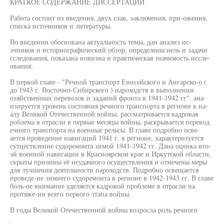
КРАТКОЕ СОДЕРЖАНИЕ ДИССЕРТАЦИИ
Работа состоит из введения, двух глав, заключения, при-ожения,
списка источников и литературы.
Во введении обоснована актуальность темы, дан анализ ис-
эчников и историографический обзор, определены иель и задачи
сследования, показана новизна и практическая значимость иссле-
ования.
В первой главе - "Речной транспорт Енисейского и Ангарско-о (
до 1943 г. Восточно-Сибирского ) пароходств в выполнении
озяйственных перевозок и заданий фронта в 1941-1942 гг". ана-
изируется уровень состояния речного транспорта в регионе к на-
алу Великой Отечественной войны, рассматривается кадровая
роблема в отрасли в первые месяцы войны, раскрывается перевод
ечного транспорта на военные рельсы. В главе подробно осве-
ается проведение навигаций 1941 г. в регионе, характеризуется
сутцествление судоремонта зимой 1941-1942 гг. Дана оценка вто-
эй военной навигации в Красноярском крае и Иркутской области,
скрыты причины её неудачного осуществления и отмечены меры
для лучшения деятельности пароходств. Подробно освещается
проведе-ие зимнего судоремонта в регионе в 1942-1943 гг. В главе
боль-ое внимание уделяется кадровой проблеме в отрасли на
протяже-ии всего первого зтапа войны.
В годы Великой Отечественной войны возросла роль речного