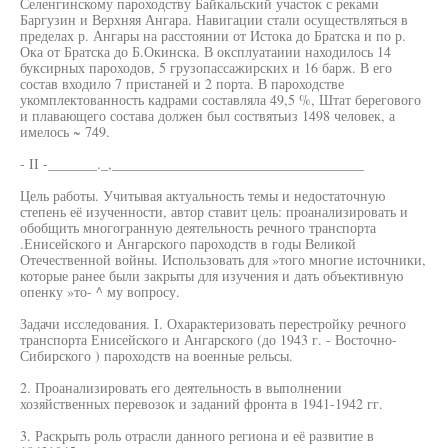
Селенгинскому пароходству Байкальский участок с реками
Баргузин и Верхняя Ангара. Навигации стали осуществляться в
пределах р. Ангары на расстоянии от Истока до Братска и по р.
Ока от Братска до Б.Окинска. В оксплуатаиии находилось 14
буксирных пароходов, 5 грузопассажирских и 16 барж. В его
состав входило 7 пристаней и 2 порта. В пароходстве
укомплектованность кадрами составляла 49,5 %, Штат берегового
и плавающего состава должен был соствятьиз 1498 человек, а
имелось ~ 749.
- II -_______._,____________________________________
Цель работы. Учитывая актуальность темы и недостаточную
степень её изученности, автор ставит цель: проанализировать и
обобщить многогранную деятельность речного транспорта
.Енисейского и Ангарского пароходств в годы Великой
Отечественной войны. Использовать для »того многие источники,
которые ранее были закрыты для изучения и дать объективную
опенку »то- ^ му вопросу.
Задачи исследования. I. Охарактеризовать перестройку речного
транспорта Енисейского и Ангарского (до 1943 г. - Восточно-
Сибирского ) пароходств на военные рельсы.
2. Проанализировать его деятельность в выполнении
хозяйственных перевозок и заданий фронта в 1941-1942 гг.
3. Раскрыть роль отрасли данного региона и её развитие в