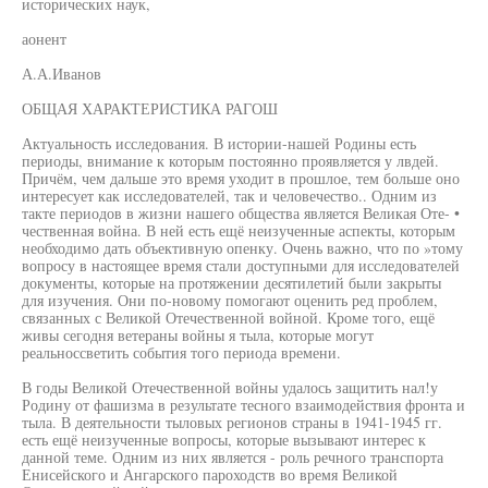
исторических наук,
аонент
А.А.Иванов
ОБЩАЯ ХАРАКТЕРИСТИКА РАГОШ
Актуальность исследования. В истории-нашей Родины есть
периоды, внимание к которым постоянно проявляется у лвдей.
Причём, чем дальше это время уходит в прошлое, тем больше оно
интересует как исследователей, так и человечество.. Одним из
такте периодов в жизни нашего общества является Великая Оте- •
чественная война. В ней есть ещё неизученные аспекты, которым
необходимо дать объективную опенку. Очень важно, что по »тому
вопросу в настоящее время стали доступными для исследователей
документы, которые на протяжении десятилетий были закрыты
для изучения. Они по-новому помогают оценить ред проблем,
связанных с Великой Отечественной войной. Кроме того, ещё
живы сегодня ветераны войны я тыла, которые могут
реальноссветить события того периода времени.
В годы Великой Отечественной войны удалось защитить нал!у
Родину от фашизма в результате тесного взаимодействия фронта и
тыла. В деятельности тыловых регионов страны в 1941-1945 гг.
есть ещё неизученные вопросы, которые вызывают интерес к
данной теме. Одним из них является - роль речного транспорта
Енисейского и Ангарского пароходств во время Великой