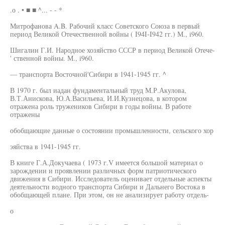
.о . • ■ ■ ^... - - *
Митрофанова A.B. Рабочий класс Советского Союза в первый
период Великой Отечественной войны ( I94I-I942 гг.) М., i960.
Шигалин Г.И. Народное хозяйство СССР в период Великой Отече-
' ственной войны. М., i960.
— транспорта Восточной'Сибири в 1941-1945 гг. ^
В 1970 г. был иадан фундаментальный труд М.Р.Акулова,
В.Т.Анискова, Ю.А.Васильева, И.И.Кузнецова, в котором
отражена роль тружеников Сибири в годы войны. В работе
отражены
обобщающие данные о состоянии промышленности, сельского хор
эяйства в 1941-1945 гг.
В книге Г.А.Докучаева ( 1973 г.V имеется большой материал о
зарождении и проявлении различных форм патриотического
движения в Сибири. Исследователь оценивает отдельные аспекты
деятельности водного транспорта Сибири и Дальнего Востока в
обобщающей плане. При этом, он не анализирует работу отдель-
о