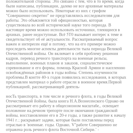
положительной стороны. Это связано с тем, что в то время, когда
были написаны, публикации, далеко не все архивные материалы
можно было использовать. Некоторые из них с грифом
"Совершенно секретно" не представлялись исследователям для
работы. Это объясняется той официозностью, которая
существовала во всей исторической науке того периода. В
настоящее время можно использовать источники, тлеющиеся в
архивах, ранее недоступные. Всё 5Т0 вызывает интерес к теме и
свидетельствует об её актуальности. Рассматриваемый вопрос
важен и интересен ещё и потому, что на его примере можно
проследить многие аспекты деятельности тыла периода Великой
Отечественной войны. Он включает в себя проблему решения
кадров, перевод речного транспорта на военные рельсы,
выполнение, военных планов и заказов, социалистическое
соревнование и его формы, помощь Красной Армии и населению
освобождённых районов в годы войны. Степень изученности
проблемы.В контте 40-х годов появились исследования, в которых
представлен материал о работе отрасли в военное время.Первой
публикацией, рассматривающей деятель-
носТь транспорта, в том числе и речного флота, в годы Великой
Отечественной йойны, была книга Н.А.Вознесенского Однако он
рассматривает его работу в общесоюзном масштабе,, освещает
положение на,речном трепорте после окончания гражданской
войны, восстановление его в 20-е годы, а также развитие к началу
1941 г.; раскрывает задачи, которые были поставлены перед
отраслью в 'военные. годы. Однако, V"работе Совершенно не
отражена роль речного флота Восточной.Сибири.' -