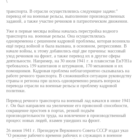
\
транспорта. В отрасли осуществлялись следующие задачи:"
перевод её на военные рельсы, выполнение производственных
заданий, а также участие речников в патриотическом движении.
Уже в первые месяцы войны началась перестройка водного
транспорта на. военные рельсы. Она осуществлялась
одновременна с решением кадровой проблемы, которая возникла
ещё перед войной и была вызвана, в основном, репрессиями. В
начале войны, к этому добавились ещё две причины: массовый
уход речников на фронт, а также перевод их в другие сферы
деятельности. Например, на 30 июля 1941 г. в плавсостав ЕнУН1а
требовалось 159 капитанов и штурманов, 170 механиков и их
помощников. Кадровая проблема неблагоприятно сказывалась на
работе речного транспорта. В сложившейся ситуации руководству
страны и региона при шлось одновременно решать вопросы
перевода отрасли на военные рельсы и проблему кадровой
политики.
Перевод речного транспорта на военный лад начался в июне 1941
г. Он был направлен на увеличение его провозной способности,
сокращение простоев в портах, резкий подъём
производительности труда, на вовлечение в производственный
процесс новых людей, взамен ушедших на фронт.
26 июня 1941 г. Президиум Верховного Совета СССР издал указ
"О режиме рабочего времени рабочих и служащих в военное