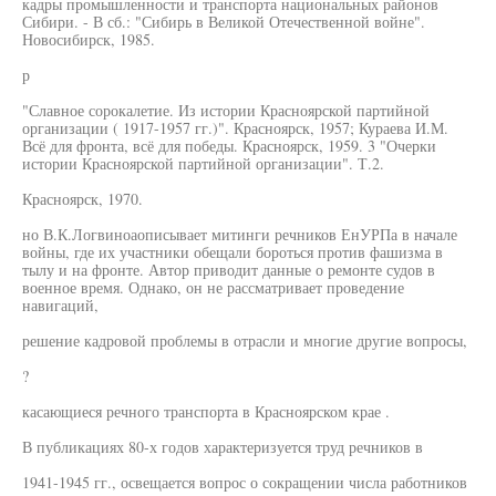
кадры промышленности и транспорта национальных районов
Сибири. - В сб.: "Сибирь в Великой Отечественной войне".
Новосибирск, 1985.
р
"Славное сорокалетие. Из истории Красноярской партийной
организации ( 1917-1957 гг.)". Красноярск, 1957; Кураева И.М.
Всё для фронта, всё для победы. Красноярск, 1959. 3 "Очерки
истории Красноярской партийной организации". Т.2.
Красноярск, 1970.
но В.К.Логвиноаописывает митинги речников ЕнУРПа в начале
войны, где их участники обещали бороться против фашизма в
тылу и на фронте. Автор приводит данные о ремонте судов в
военное время. Однако, он не рассматривает проведение
навигаций,
решение кадровой проблемы в отрасли и многие другие вопросы,
?
касающиеся речного транспорта в Красноярском крае .
В публикациях 80-х годов характеризуется труд речников в
1941-1945 гг., освещается вопрос о сокращении числа работников