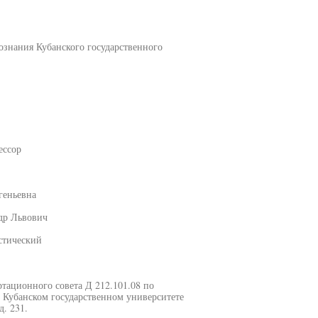
ознания Кубанского государственного
ессор
геньевна
др Львович
стический
ертационного совета Д 212.101.08 по
 Кубанском государственном университете
д. 231.