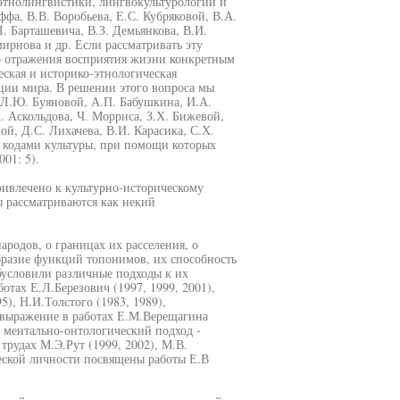
этнолингвистики, лингвокультурологии и
фа, В.В. Воробьева, Е.С. Кубряковой, В.А.
. Барташевича, В.З. Демьянкова, В.И.
ирнова и др. Если рассматривать эту
о отражения восприятия жизни конкретным
еская и историко-этнологическая
ации мира. В решении этого вопроса мы
 Л.Ю. Буяновой, А.П. Бабушкина, И.А.
. Аскольдова, Ч. Морриса, З.Х. Бижевой,
ой, Д.С. Лихачева, В.И. Карасика, С.Х.
 кодами культуры, при помощи которых
01: 5).
ривлечено к культурно-историческому
 рассматриваются как некий
одов, о границах их расселения, о
образие функций топонимов, их способность
бусловили различные подходы к их
тах Е.Л.Березович (1997, 1999, 2001),
5), Н.И.Толстого (1983, 1989),
 выражение в работах Е.М.Верещагина
); ментально-онтологический подход -
трудах М.Э.Рут (1999, 2002), М.В.
еской личности посвящены работы Е.В