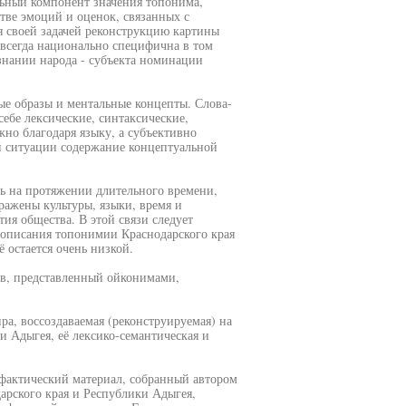
льный компонент значения топонима,
тве эмоций и оценок, связанных с
 своей задачей реконструкцию картины
«всегда национально специфична в том
знании народа - субъекта номинации
ые образы и ментальные концепты. Слова-
ебе лексические, синтаксические,
жно благодаря языку, а субъективно
ой ситуации содержание концептуальной
ь на протяжении длительного времени,
ражены культуры, языки, время и
ия общества. В этой связи следует
и описания топонимии Краснодарского края
 остается очень низкой.
в, представленный ойконимами,
а, воссоздаваемая (реконструируемая) на
и Адыгея, её лексико-семантическая и
фактический материал, собранный автором
арского края и Республики Адыгея,