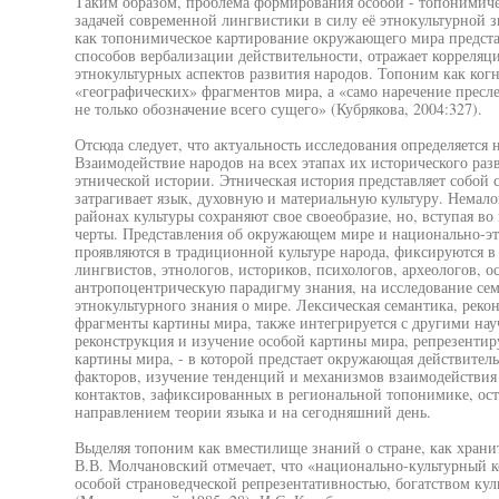
Таким образом, проблема формирования особой - топонимиче
задачей современной лингвистики в силу её этнокультурной з
как топонимическое картирование окружающего мира предста
способов вербализации действительности, отражает корреляц
этнокультурных аспектов развития народов. Топоним как ко
«географических» фрагментов мира, а «само наречение преслед
не только обозначение всего сущего» (Кубрякова, 2004:327).
Отсюда следует, что актуальность исследования определяетс
Взаимодействие народов на всех этапах их исторического разв
этнической истории. Этническая история представляет собой
затрагивает язык, духовную и материальную культуру. Немало
районах культуры сохраняют свое своеобразие, но, вступая в
черты. Представления об окружающем мире и национально-эт
проявляются в традиционной культуре народа, фиксируются в
лингвистов, этнологов, историков, психологов, археологов, 
антропоцентрическую парадигму знания, на исследование сем
этнокультурного знания о мире. Лексическая семантика, реко
фрагменты картины мира, также интегрируется с другими нау
реконструкция и изучение особой картины мира, репрезенти
картины мира, - в которой предстает окружающая действител
факторов, изучение тенденций и механизмов взаимодействия 
контактов, зафиксированных в региональной топонимике, ос
направлением теории языка и на сегодняшний день.
Выделяя топоним как вместилище знаний о стране, как храни
В.В. Молчановский отмечает, что «национально-культурный 
особой страноведческой репрезентативностью, богатством ку