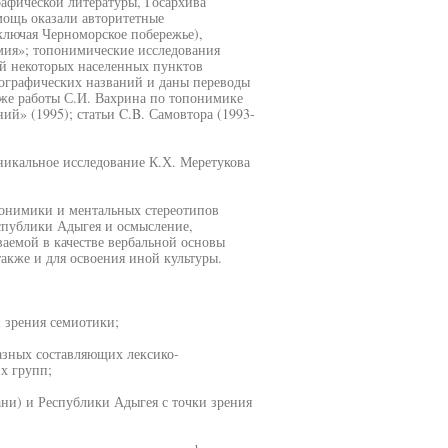
рафической литературы, Госархива
мощь оказали авторитетные
ключая Черноморское побережье),
мия»; топонимические исследования
ий некоторых населенных пунктов
еографических названий и даны переводы
кже работы С.И. Вахрина по топонимике
ий» (1995); статьи C.B. Самовтора (1993-
никальное исследование К.Х. Меретукова
понимики и ментальных стереотипов
спублики Адыгея и осмысление,
аемой в качестве вербальной основы
акже и для освоения иной культуры.
 зрения семиотики;
азных составляющих лексико-
х групп;
ани) и Республики Адыгея с точки зрения