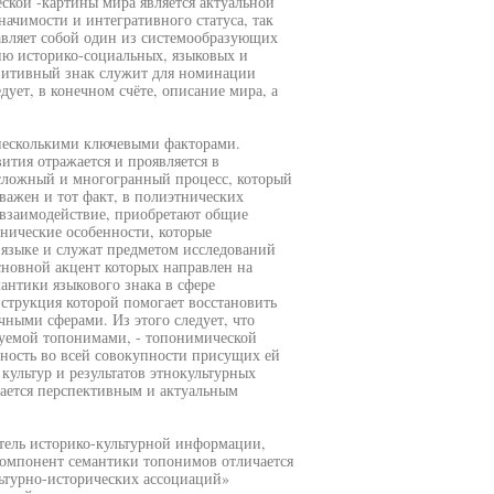
ской -картины мира является актуальной
начимости и интегративного статуса, так
вляет собой один из системообразующих
ию историко-социальных, языковых и
гнитивный знак служит для номинации
ует, в конечном счёте, описание мира, а
я несколькими ключевыми факторами.
ития отражается и проявляется в
 сложный и многогранный процесс, который
важен и тот факт, в полиэтнических
о взаимодействие, приобретают общие
нические особенности, которые
 языке и служат предметом исследований
основной акцент которых направлен на
антики языкового знака в сфере
нструкция которой помогает восстановить
чными сферами. Из этого следует, что
руемой топонимами, - топонимической
ьность во всей совокупности присущих ей
культур и результатов этнокультурных
тается перспективным и актуальным
тель историко-культурной информации,
компонент семантики топонимов отличается
льтурно-исторических ассоциаций»