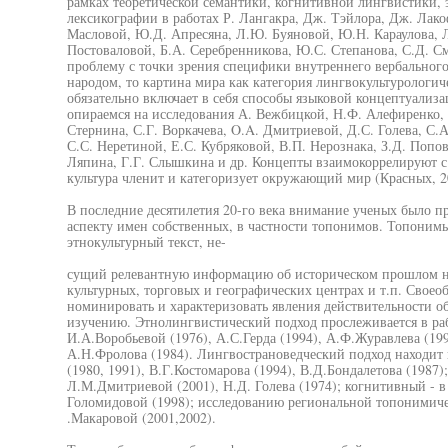
рамках теоретической семантики, когнитивной лингвистики, 
лексикографии в работах Р. Лангакра, Дж. Тэйлора, Дж. Лакоф
Масловой, Ю.Д. Апресяна, Л.Ю. Буяновой, Ю.Н. Караулова, Л
Постоваловой, Б.А. Серебренникова, Ю.С. Степанова, С.Д. См
проблему с точки зрения специфики внутреннего вербальног
народом, то картина мира как категория лингвокультурологич
обязательно включает в себя способы языковой концептуализ
опираемся на исследования А. Вежбицкой, Н.Ф. Алефиренко,
Стернина, С.Г. Воркачева, O.A. Дмитриевой, Д.С. Голева, С.А
С.С. Неретиной, Е.С. Кубряковой, В.П. Нерознака, З.Д. Попов
Ляпина, Г.Г. Слышкина и др. Концепты взаимокоррелируют с
культура членит и категоризует окружающий мир (Красных, 20
В последние десятилетия 20-го века внимание ученых было п
аспекту имен собственных, в частности топонимов. Топонимы
этнокультурный текст, не-
сущий релевантную информацию об историческом прошлом нар
культурных, торговых и географических центрах и т.п. Свое
номинировать и характеризовать явления действительности о
изучению. Этнолингвистический подход прослеживается в рабо
И.А.Воробьевой (1976), А.С.Герда (1994), А.Ф.Журавлева (199
А.Н.Фролова (1984). Лингвострановедческий подход находит
(1980, 1991), В.Г.Костомарова (1994), В.Д.Бондалетова (1987
Л.М.Дмитриевой (2001), Н.Д. Голева (1974); когнитивный - в 
Голомидовой (1998); исследованию региональной топонимич
.Макаровой (2001,2002).