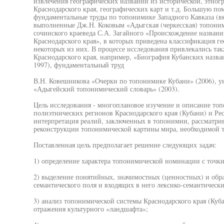
извлечения географических названий из исторической, этног
Краснодарского края, географических карт и т.д. Большую по
фундаментальные труды по топонимике Западного Кавказа (в
выполненные Дж.Н. Коковым «Адыгская (черкесская) топони
сочинского краеведа С.А. Загайного «Происхождение назван
Краснодарского края», в которых приведена классификация г
некоторых из них. В процессе исследования привлекались та
Краснодарского края, например, «Биография Кубанских назван
1997), фундаментальный труд
В.Н. Ковешникова «Очерки по топонимике Кубани» (2006), у
«Адыгейский топонимический словарь» (2003).
Цель исследования - многоплановое изучение и описание то
полиэтнических регионов Краснодарского края (Кубани) и Ре
интерпретация реалий, заключенных в топонимии, рассматрив
реконструкции топонимической картины мира, необходимой т
Поставленная цель предполагает решение следующих задач:
1) определение характера топонимической номинации с точки
2) выделение понятийных, значимостных (ценностных) и обр
семантического поля и входящих в него лексико-семантически
3) анализ топонимической системы Краснодарского края (Куб
отражения культурного «ландшафта»;