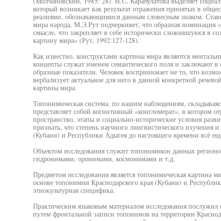
(Молчановский, 1985: 28). И.С. Карабулатова выделяет социа
который возникает как результат отражения принятых в общес
реалиями, обозначающимися данным словесным знаком. Ставя
мира народа, М.Э.Рут подчеркивет, что образная номинация 
смысле, что закрепляет в себе исторически сложившуюся в со
картину мира» (Рут, 1992:127-128).
Как известно, конструктами картины мира являются ментальн
концепты служат именем семантического поля и заключают в с
образные показатели. Человек воспринимает не то, что возмо
вербализует актуальное для него в данной конкретной речев
картины мира.
Топонимическая система, по нашим наблюдениям, складываяс
представляет собой когнитивный «конгломерат», в котором от
пространство, этапы и социально-исторические условия развит
признать, что степень научного лингвистического изучения 
(Кубани) и Республики Адыгея до настоящего времени всё ещё
Объектом исследования служит топонимикон данных регионо
гидронимами, оронимами, космонимами и т.д.
Предметом исследования является топонимическая картина мир
основе топонимии Краснодарского края (Кубани) и Республик
этнокультурная специфика.
Практическим языковым материалом исследования послужил 
путем фронтальной записи топонимов на территории Краснод