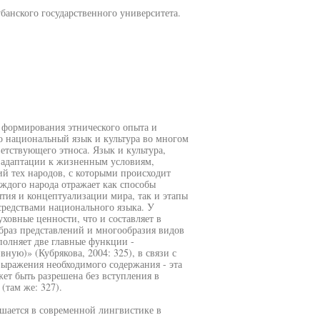
банского государственного университета.
 формирования этнического опыта и
то национальный язык и культура во многом
етствующего этноса. Язык и культура,
е адаптации к жизненным условиям,
й тех народов, с которыми происходит
аждого народа отражает как способы
тия и концептуализации мира, так и этапы
средствами национального языка. У
уховные ценности, что и составляет в
браз представлений и многообразия видов
полняет две главные функции -
ую)» (Кубрякова, 2004: 325), в связи с
ыражения необходимого содержания - эта
ет быть разрешена без вступления в
(там же: 327).
шается в современной лингвистике в