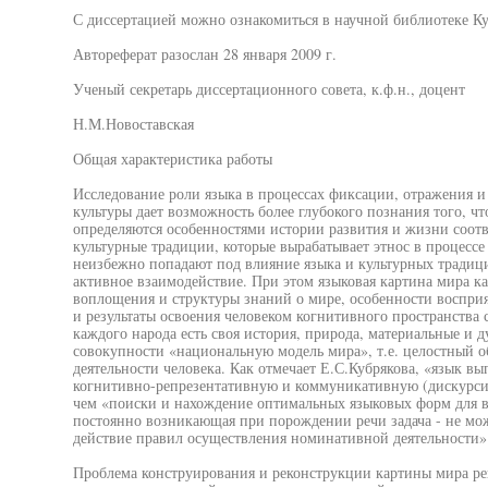
С диссертацией можно ознакомиться в научной библиотеке Ку
Автореферат разослан 28 января 2009 г.
Ученый секретарь диссертационного совета, к.ф.н., доцент
Н.М.Новоставская
Общая характеристика работы
Исследование роли языка в процессах фиксации, отражения и
культуры дает возможность более глубокого познания того, ч
определяются особенностями истории развития и жизни соотв
культурные традиции, которые вырабатывает этнос в процесс
неизбежно попадают под влияние языка и культурных традици
активное взаимодействие. При этом языковая картина мира к
воплощения и структуры знаний о мире, особенности восприя
и результаты освоения человеком когнитивного пространства 
каждого народа есть своя история, природа, материальные и д
совокупности «национальную модель мира», т.е. целостный о
деятельности человека. Как отмечает Е.С.Кубрякова, «язык вы
когнитивно-репрезентативную и коммуникативную (дискурсивн
чем «поиски и нахождение оптимальных языковых форм для в
постоянно возникающая при порождении речи задача - не мож
действие правил осуществления номинативной деятельности» 
Проблема конструирования и реконструкции картины мира ре