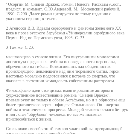
' Осоргин М. Сивцев Вражек. Роман. Повесть. Рассказы /Сост.,
предисл. и коммент. О.Ю.Авдеевой. М.: Московский рабочий,
1990. С.290. Далее роман цитируется по этому изданию с
указанием страниц в тексте.
2 Агеносов В.В. Идеалы серебряного и фантомы железного XX
века в прозе русского Зарубежья //Универсалии серебряного века.
Пермь: Изд-во Пермского унта, 1993. С. 23.
3 Там же. С 23.
мышляющего о смысле жизни. Его внутренними монологами
достигнута предельная глубина исповедальности персонажа,
обреченного на гибель. Возвысившись над обыденностью
происходящего, довлеющего над ним тюремного бытия, герой
настолько морально подготовился к встрече со смертью, что
оказался в состоянии командовать собственным расстрелом.
Философские идеи стоицизма, вмонтированные автором в
художественное повествование романа "Сивцев Вражек",
превалируют не только в образе Астафьева, но и в обрисовке еще
более трагического героя - офицера Стольникова. Он - жертва
войны и технического прогресса. Молодой человек остался без рук
и ног, стал "обрубком" человека, но все же пытается
приспособиться к жизни.
Стольников своеобразный символ ужаса войны, превращающей
живого человека в мыслящий обрубок.