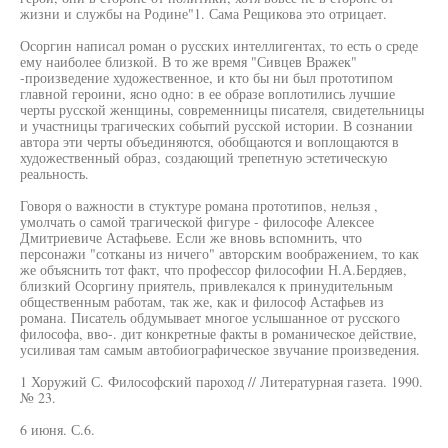
жизни и службы на Родине"1. Сама Рещикова это отрицает.
Осоргин написал роман о русских интеллигентах, то есть о среде
ему наиболее близкой. В то же время "Сивцев Вражек"
-произведение художественное, и кто бы ни был прототипом
главной героини, ясно одно: в ее образе воплотились лучшие
черты русской женщины, современницы писателя, свидетельницы
и участницы трагических событий русской истории. В сознании
автора эти черты объединяются, обобщаются и воплощаются в
художественный образ, создающий трепетную эстетическую
реальность.
Говоря о важности в стуктуре романа прототипов, нельзя ,
умолчать о самой трагической фигуре - философе Алексее
Дмитриевиче Астафьеве. Если же вновь вспомнить, что
персонажи "сотканы из ничего" авторским воображением, то как
же объяснить тот факт, что профессор философии Н.А.Бердяев,
близкий Осоргину приятель, привлекался к принудительным
общественным работам, так же, как и философ Астафьев из
романа. Писатель обдумывает многое услышанное от русского
философа, вво-. дит конкретные факты в романическое действие,
усиливая там самым автобиографическое звучание произведения.
1 Хоружий С. Философский пароход // Литературная газета. 1990.
№ 23.
6 июня. С.6.