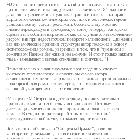
М.Осоргин не стремится излагать события последовательно. Он
противопоставляет индивидуальное человеческое "Я", данное в
различных условиях и ситуациях, страшной силе зла, которая
выражается желанием некоторых безликих и безголосых героев
развязать войну, затем продолжить бессмысленную бойню,
плавно переходящую в гражданскую войну и террор. Авторская
оценка этих событий выражается как бы случайно, незаконченным
узором, как при недостаточном повороте калейдоскопа. Движение
как динамический принцип структуры автор положил в основу
сюжетосложения романа, уверенный в том, что в "туманном и
дождливом Париже бег жизни незакончен. И стоит только закрыть
глаза - замелькают цветные стеклышки и фигурки..."1
Применительно к анализируемому произведению, следует
учитывать терминологию и ориентиры самого автора,
оставившего нам не только роман с его сложной, принципиально
новаторской для романа структурой, но и сформулировавшего
основной угол зрения на свое сочинение.
Обращение М.Осоргина к достоверному, к факту настолько
принципиально, что его нельзя игнорировать. Поэтому в
диссертации уделено внимание прототипам главных героев
романа. В сущности, разговор об этом в отечественной
литературоведческой науке, к сожалению, не ведется.
Все, кто что-либо писал о "Сивцевом Вражке", излишне
категорично утверждают, что все герои произведения
вымышлены, за исключением лишь одного - старого профессора