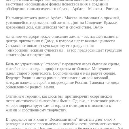
выступает необходимым фоном повествования в создании
обобщенно-типологического образа - Арбата - Москвы - России.
Из эмигрантского далека Арбат - Москва напоминает о прежней,
устоявшейся, соразмеренной жизни. Дом на Сивцевом Вражке,
довоенный дом, олицетворял уют и спокойствие. Вели-
колепное метафорическое описание лампы - застывшей планеты
центра притяжения к Дому, в котором царят вечные ценности
Создавая символическую картину его разрушения
"микроскопическими существам", автор предвосхищает грядущие
катастрофы и потрясения.
Боль по утраченному "старому" передается через бытовые сцены,
житейские эпизоды в профессорском особнячке. Минувшее -
идеал старого орнитолога. Воспоминания о нем радует сердце.
Будущее Родины автор романа связывает с милой внучкой,
которая наделена верой в возрождение России. Танюша -символ
обновленной родной земли.
Оптимизм героини, казалось бы, противоречит осоргинской
пессимистической философии бытия. Однако, в трактовке романа
многое корректирует сам автор, его позиция в отношении к
жизни и собственному творчеству.
В предисловии к книге "Воспоминаний" писатель дает ключ к
разгадке и своего пессимизма и неизбежности оптимистического
торжества жизни. Принцип здорового и бодрого скептицизма, без