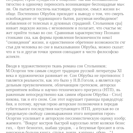
тягостно в одиночку переносить возникающие беспощадные мы<
ли. Он пытается постичь настоящее, прошлое, смысл жизни в<
обще. Постепенно Обрубок приходит к выводу о том, что смерть
освобождение от чудовищного бытия, разумная необходимое!
избавления от телесных и духовных страданий. Стольников сра]
нивает людскую жизнь с мгновением и полагает, что счастье мс
жет прийти только во сне. Сравнивая характеристику Познани
стоиками сна, как формы проявления бесконечности неко1
"сновидения" жизни, и единственное обретение возможности счг
стья для человека во сне в высказывании Обрубка, можно сказат:
что и та и другая точки зрения совпадают в чисто философско
аспекте.
Вводя в художественную ткань романа сон Стольников;
М.Осоргин тем самым следует традиции русской литературы XI
века и художнически развивает ее. Сон Обрубка не противопос 1
тавляется реальности, как это было у Н.В.Гоголя, а является прс
дельным преувеличением, обличающим гротеском, авторски
неприятием войны и научно-технического прогресса (НТП), вь
раженным непосредственно как самим образом Обрубка - Стол]
никова, так и его сном. Сон этот нарушает границы правдодтодс
бия, и потому, вручая герою авторские полномочия в передав
губительного последствия наступающего НТП, допуская во си
предельную свободу самовыражения этого неприятия герое»
Осоргин усиливает и авторскую пессимистическую оценку изобр;
жаемого. "Вокруг костров быстрой каруселью летят коляски безнс
гих, - бунт безногих, шабаш уродов, - а безумные бросают в огоь
ненужные больше книга, стулья, рояли, картины, обувь..."1