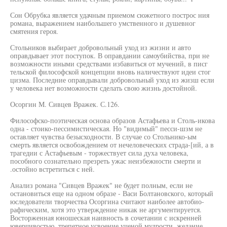
Сон Обрубка является удачным приемом сюжетного построс ния
романа, выражением наибольшего умственного и душевног
смятения героя.
Стольников выбирает добровольный уход из жизни и авто
оправдывает этот поступок. В оправдании самоубийства, при не
возможности иными средствами избавиться от мучений, в писг
тельской философской концепции вновь наличествуют идеи стог
цизма. Последние оправдывали добровольный уход из жизш если
у человека нет возможности сделать свою жизнь достойной.
Осоргин М. Сивцев Вражек. С.126.
Философско-поэтическая основа образов Астафьева и Столь-икова
одна - стоико-пессимистическая. Но "видимый" песси-шзм не
оставляет чувства безысходности. В случае со Стольнико-ым
смерть является освобождением от нечеловеческих страда-[ий, а в
трагедии с Астафьевым - торжествует сила духа человека,
пособного сознательно презреть ужас неизбежности смерти и
.остойно встретиться с ней.
Анализ романа "Сивцев Вражек" не будет полным, если не
остановиться еще на одном образе - Васи Болтановского, который
юследователи творчества Осоргина считают наиболее автобио-
рафическим, хотя это утверждение никак не аргументируется.
Восторженная юношеская наивность в сочетании с искренней
юверчивостью, трепетное усвоение ученой мудрости, желание