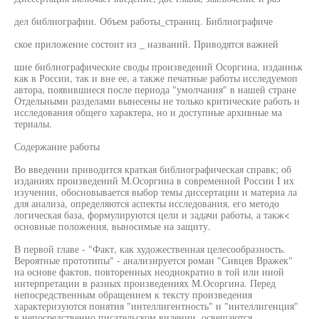
дел библиографии. Объем работы_страниц. Библиографиче
ское приложение состоит из _ названий. Приводятся важней
шие библиографические своды произведений Осоргина, изданньк
как в России, так и вне ее, а также печатные работы исследуемоп
автора, появившиеся после периода "умолчания" в нашей стране
Отдельными разделами вынесены не только критические работь и
исследования общего характера, но и доступные архивные ма
териалы.
Содержание работы
Во введении приводится краткая библиографическая справк; об
изданиях произведений М.Осоргина в современной России I их
изучении, обосновывается выбор темы диссертации и материа ла
для анализа, определяются аспекты исследования, его методо
логическая база, формулируются цели и задачи работы, а такж<
основные положения, выносимые на защиту.
В первой главе - "Факт, как художественная целесообразность.
Вероятные прототипы" - анализируется роман "Сивцев Вражек"
на основе фактов, повторенных неоднократно в той или иной
интерпретации в разных произведениях М.Осоргина. Перед
непосредственным обращением к тексту произведения
характеризуются понятия "интеллигентность" и "интеллигенция"
в непосредственно писательском видении, освещаются