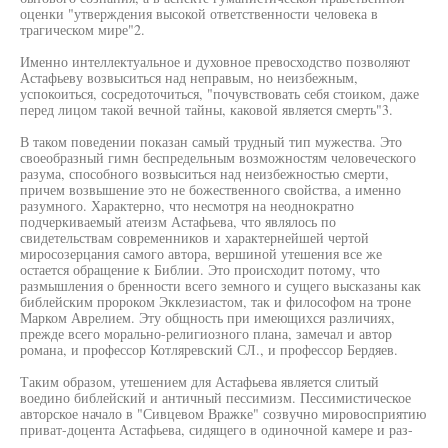
оценки "утверждения высокой ответственности человека в
трагическом мире"2.
Именно интеллектуальное и духовное превосходство позволяют
Астафьеву возвыситься над неправым, но неизбежным,
успокоиться, сосредоточиться, "почувствовать себя стоиком, даже
перед лицом такой вечной тайны, каковой является смерть"3.
В таком поведении показан самый трудный тип мужества. Это
своеобразный гимн беспредельным возможностям человеческого
разума, способного возвыситься над неизбежностью смерти,
причем возвышение это не божественного свойства, а именно
разумного. Характерно, что несмотря на неоднократно
подчеркиваемый атеизм Астафьева, что являлось по
свидетельствам современников и характернейшей чертой
миросозерцания самого автора, вершиной утешения все же
остается обращение к Библии. Это происходит потому, что
размышления о бренности всего земного и сущего высказаны как
библейским пророком Экклезиастом, так и философом на троне
Марком Аврелием. Эту общность при имеющихся различиях,
прежде всего морально-религиозного плана, замечал и автор
романа, и профессор Котляревский СЛ., и профессор Бердяев.
Таким образом, утешением для Астафьева является слитый
воедино библейский и античный пессимизм. Пессимистическое
авторское начало в "Сивцевом Вражке" созвучно мировосприятию
приват-доцента Астафьева, сидящего в одиночной камере и раз-