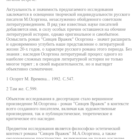
Актуальность и значимость предлагаемого исследования
заключается в освещении творческой индивидуальности русского
писателя М.Осоргина, незаслуженно обойденного советским
литературоведением. В ряд уже известных науке писателей
добавляется имя, в силу особых причин оставшееся на обочине
литературной истории, однако оригинальное и самобытное.
Осмыслить роман "Сивцев Вражек" Осоргина - значит расширить
и одновременно углубить наше представление о литературной
жизни 20-х годов, о характере русского романа этого периода. Без
знания ; наследия Осоргина литературный процесс одного из
наиболее сложных периодов литературной истории не только
многое теряет ; в своей выразительности, но и выглядит
объективно схематичнее.
1 Осорпт М. Времена... 1992. С.547.
2 Там же. С.599.
Объектом исследования в диссертации стало вершинное
произведение М.Осоргина - роман "Сивцев Вражек" в контексте
всего созданного писателем, включая как художественные
произведения, так и публицистическое, теоретическое и
критическое его наследие.
Предметом исследования является философско-эстетический
контекст романа "Сивцев Вражек" М.А.Осоргина, а также
околороманное пространство, включающее не только наследие