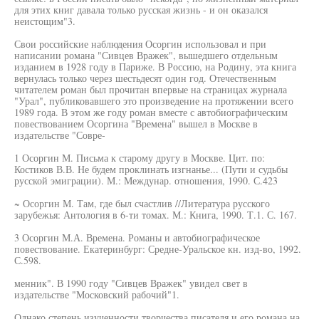
для этих книг давала только русская жизнь - и он оказался
неистощим"3.
Свои российские наблюдения Осоргин использовал и при
написании романа "Сивцев Вражек", вышедшего отдельным
изданием в 1928 году в Париже. В Россию, на Родину, эта книга
вернулась только через шестьдесят один год. Отечественным
читателем роман был прочитан впервые на страницах журнала
"Урал", публиковавшего это произведение на протяжении всего
1989 года. В этом же году роман вместе с автобиографическим
повествованием Осоргина "Времена" вышел в Москве в
издательстве "Совре-
1 Осоргин М. Письма к старому другу в Москве. Цит. по:
Костиков В.В. Не будем проклинать изгнанье... (Пути и судьбы
русской эмиграции). М.: Междунар. отношения, 1990. С.423
~ Осоргин М. Там, где был счастлив //Литература русского
зарубежья: Антология в 6-ти томах. М.: Книга, 1990. Т.1. С. 167.
3 Осоргин М.А. Времена. Романы и автобиографическое
повествование. Екатеринбург: Средне-Уральское кн. изд-во, 1992.
С.598.
менник". В 1990 году "Сивцев Вражек" увидел свет в
издательстве "Московский рабочий"1.
Однако степень изученности творчества писателя и его романа на