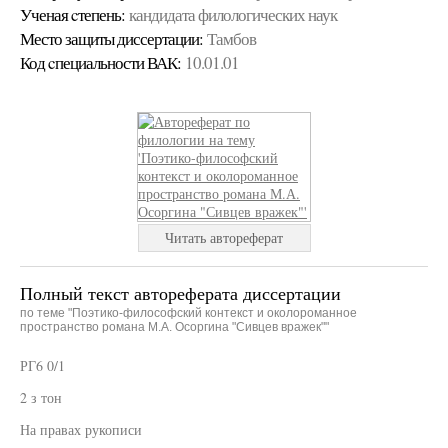
Ученая cтепень:
кандидата филологических наук
Место защиты диссертации:
Тамбов
Код cпециальности ВАК:
10.01.01
Читать автореферат
Полный текст автореферата диссертации
по теме "Поэтико-философский контекст и околороманное
пространство романа М.А. Осоргина "Сивцев вражек""
РГ6 0/1
2 з тон
На правах рукописи