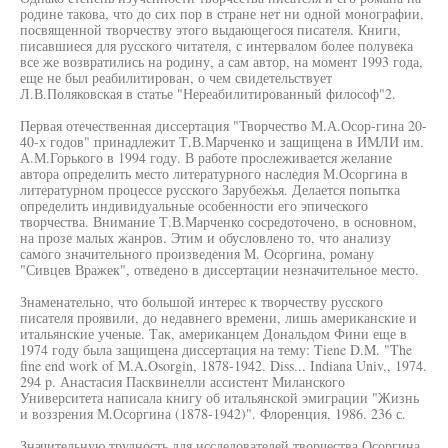
родине такова, что до сих пор в стране нет ни одной монографии,
посвященной творчеству этого выдающегося писателя. Книги,
писавшиеся для русского читателя, с интервалом более полувека
все же возвратились на родину, а сам автор, на момент 1993 года,
еще не был реабилитирован, о чем свидетельствует
Л.В.Поляковская в статье "Нереабилитированный философ"2.
Первая отечественная диссертация "Творчество М.А.Осор-гина 20-
40-х годов" принадлежит Т.В.Марченко и защищена в ИМЛИ им.
А.М.Горького в 1994 году. В работе прослеживается желание
автора определить место литературного наследия М.Осоргина в
литературном процессе русского Зарубежья. Делается попытка
определить индивидуальные особенности его эпического
творчества. Внимание Т.В.Марченко сосредоточено, в основном,
на прозе малых жанров. Этим и обусловлено то, что анализу
самого значительного произведения М. Осоргина, роману
"Сивцев Вражек", отведено в диссертации незначительное место.
Знаменательно, что большой интерес к творчеству русского
писателя проявили, до недавнего времени, лишь американские и
итальянские ученые. Так, американцем Дональдом Фини еще в
1974 году была защищена диссертация на тему: Tiene D.M. "The
fine end work of M.A.Osorgin, 1878-1942. Diss... Indiana Univ., 1974.
294 p. Анастасия Пасквинелли ассистент Миланского
Университета написала книгу об итальянской эмиграции "Жизнь
и воззрения М.Осоргина (1878-1942)". Флоренция, 1986. 236 с.
Значительную трудность для исследователей творчества Осоргина