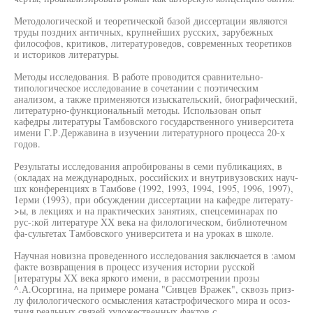
Методологической и теоретической базой диссертации являются
труды поздних античных, крупнейших русских, зарубежных
философов, критиков, литературоведов, современных теоретиков
и историков литературы.
Методы исследования. В работе проводится сравнительно-
типологическое исследование в сочетании с поэтическим
анализом, а также применяются изыскательский, биографический,
литературно-функциональный методы. Использован опыт
кафедры литературы Тамбовского государственного университета
имени Г.Р.Державина в изучении литературного процесса 20-х
годов.
Результаты исследования апробированы в семи публикациях, в
(окладах на международных, российских и внутривузовских науч-
шх конференциях в Тамбове (1992, 1993, 1994, 1995, 1996, 1997),
1ерми (1993), при обсуждении диссертации на кафедре литерату-
>ы, в лекциях и на практических занятиях, спецсеминарах по
рус-:кой литературе XX века на филологическом, библиотечном
фа-сультетах Тамбовского университета и на уроках в школе.
Научная новизна проведенного исследования заключается в :амом
факте возвращения в процесс изучения истории русской
[итературы XX века яркого имени, в рассмотрении прозы
^.А.Осоргина, на примере романа "Сивцев Вражек", сквозь приз-
лу филологического осмысления катастрофического мира и осоз-
тния реальных связей художественных фактов с