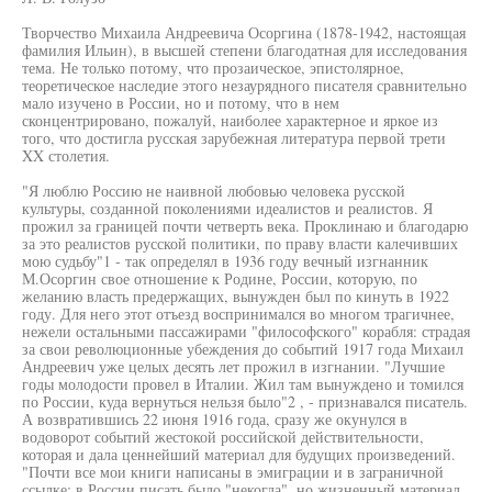
Творчество Михаила Андреевича Осоргина (1878-1942, настоящая
фамилия Ильин), в высшей степени благодатная для исследования
тема. Не только потому, что прозаическое, эпистолярное,
теоретическое наследие этого незаурядного писателя сравнительно
мало изучено в России, но и потому, что в нем
сконцентрировано, пожалуй, наиболее характерное и яркое из
того, что достигла русская зарубежная литература первой трети
XX столетия.
"Я люблю Россию не наивной любовью человека русской
культуры, созданной поколениями идеалистов и реалистов. Я
прожил за границей почти четверть века. Проклинаю и благодарю
за это реалистов русской политики, по праву власти калечивших
мою судьбу"1 - так определял в 1936 году вечный изгнанник
М.Осоргин свое отношение к Родине, России, которую, по
желанию власть предержащих, вынужден был по кинуть в 1922
году. Для него этот отъезд воспринимался во многом трагичнее,
нежели остальными пассажирами "философского" корабля: страдая
за свои революционные убеждения до событий 1917 года Михаил
Андреевич уже целых десять лет прожил в изгнании. "Лучшие
годы молодости провел в Италии. Жил там вынуждено и томился
по России, куда вернуться нельзя было"2 , - признавался писатель.
А возвратившись 22 июня 1916 года, сразу же окунулся в
водоворот событий жестокой российской действительности,
которая и дала ценнейший материал для будущих произведений.
"Почти все мои книги написаны в эмиграции и в заграничной
ссылке: в России писать было "некогда", но жизненный материал