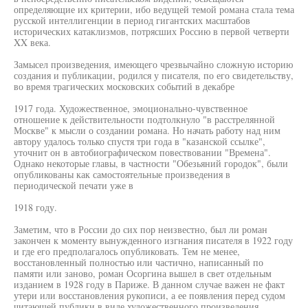
определяющие их критерии, ибо ведущей темой романа стала тема
русской интеллигенции в период гигантских масштабов
исторических катаклизмов, потрясших Россию в первой четверти
XX века.
Замысел произведения, имеющего чрезвычайно сложную историю
создания и публикации, родился у писателя, по его свидетельству,
во время трагических московских событий в декабре
1917 года. Художественное, эмоционально-чувственное
отношение к действительности подтолкнуло "в расстрелянной
Москве" к мысли о создании романа. Но начать работу над ним
автору удалось только спустя три года в "казанской ссылке",
уточнит он в автобиографическом повествовании "Времена".
Однако некоторые главы, в частности "Обезьяний городок", были
опубликованы как самостоятельные произведения в
периодической печати уже в
1918 году.
Заметим, что в России до сих пор неизвестно, был ли роман
закончен к моменту вынужденного изгнания писателя в 1922 году
и где его предполагалось опубликовать. Тем не менее,
восстановленный полностью или частично, написанный по
памяти или заново, роман Осоргина вышел в свет отдельным
изданием в 1928 году в Париже. В данном случае важен не факт
утери или восстановления рукописи, а ее появления перед судом
читающей публики в виде художественного произведения.