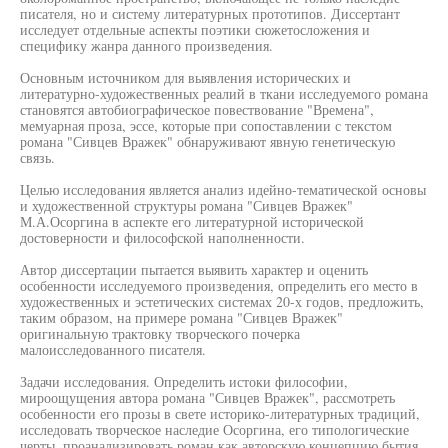
писателя, но и систему литературных прототипов. Диссертант
исследует отдельные аспекты поэтики сюжетосложения и
специфику жанра данного произведения.
Основным источником для выявления исторических и
литературно-художественных реалий в ткани исследуемого романа
становятся автобиографическое повествование "Времена",
мемуарная проза, эссе, которые при сопоставлении с текстом
романа "Сивцев Вражек" обнаруживают явную генетическую
связь.
Целью исследования является анализ идейно-тематической основы
и художественной структуры романа "Сивцев Вражек"
М.А.Осоргина в аспекте его литературной исторической
достоверности и философской наполненности.
Автор диссертации пытается выявить характер и оценить
особенности исследуемого произведения, определить его место в
художественных и эстетических системах 20-х годов, предложить,
таким образом, на примере романа "Сивцев Вражек"
оригинальную трактовку творческого почерка
малоисследованного писателя.
Задачи исследования. Определить истоки философии,
мироощущения автора романа "Сивцев Вражек", рассмотреть
особенности его прозы в свете историко-литературных традиций,
исследовать творческое наследие Осоргина, его типологические
черты, проанализировать роман как авторскую концепцию бытия.