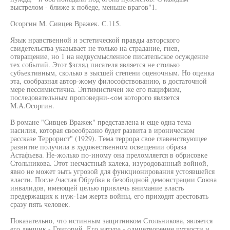
выстрелом - ближе к победе, меньше врагов"1.
Осоргин М. Сивцев Вражек. С.115.
Язык нравственной и эстетической правды авторского
свидетельства указывает не только на страдание, гнев,
отвращение, но 1 на недвусмысленное писательское осуждение
тех событий. Этот $згляд писателя является не столько
субъективным, сколько в зысшей степени оценочным. Но оценка
эта, сообразная автор-жому философствованию, в достаточной
мере пессимистична. Эптимистичен же его пацифизм,
последовательным проповедни-<ом которого является
М.А.Осоргин.
В романе "Сивцев Вражек" представлена и еще одна тема
насилия, которая своеобразно будет развита в ироническом
рассказе Террорист" (1929). Тема террора свое главенствующее
развитие получила в художественном освещении образа
Астафьева. Не-жолько по-иному она преломляется в обрисовке
Стольникова. Этот несчастный калека, изуродованный войной,
явно не может эыть угрозой для функционирования устоявшейся
власти. После /частая Обрубка в безобидной демонстрации Союза
инвалидов, имеющей целью привлечь внимание власть
предержащих к нуж-1ам жертв войны, его приходят арестовать
сразу пять человек.
Показательно, что истинным защитником Стольникова, является
его денщик - Григорий. Его натура - олицетворение чуткости и