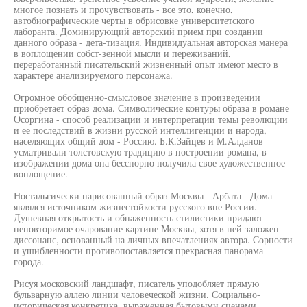
многое познать и прочувствовать - все это, конечно,
автобиографические черты в обрисовке университетского
лаборанта. Доминирующий авторский прием при создании
данного образа - дета-тизация. Индивидуальная авторская манера
в воплощении собст-зенной мысли и переживаний,
переработанный писательский жизненный опыт имеют место в
характере анализируемого персонажа.
Огромное обобщенно-смысловое значение в произведении
приобретает образ дома. Символические контуры образа в романе
Осоргина - способ реализации и интерпретации темы революции
и ее последствий в жизни русской интеллигенции и народа,
населяющих общий дом - Россию. Б.К.Зайцев и М.Алданов
усматривали толстовскую традицию в построении романа, в
изображении дома она бесспорно получила свое художественное
воплощение.
Ностальгически нарисованный образ Москвы - Арбата - Дома
являлся источником жизнестойкости русского вне России.
Душевная открытость и обнаженность стилистики придают
неповторимое очарование картине Москвы, хотя в ней заложен
диссонанс, основанный на личных впечатлениях автора. Сорности
и ушибленности противопоставляется прекрасная панорама
города.
Рисуя московский ландшафт, писатель уподобляет прямую
бульварную аллею линии человеческой жизни. Социально-
историческая конкретика, выраженная бытовыми сценами,