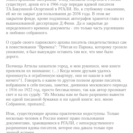
существует, архив его в 1966 году передан вдовой писателя
ТА.Бакуниной-Осоргиной в РГАЛИ. Но, к глубокому сожалению,
ей же он закрыт для пользования до 2038 года. В этом же
закрытом фонде, кроме подлинных автографов хранится глава из
вышеназванной диссертации Д.Фини. Да и закрытые до
определенного времени документы - это только часть уцелевшею
и любовно собранного.
О судьбе своего парижского архива писатель свидетельствовал сам
в повествовании "Времена": "Убегая из Парижа, которому грозило
унижение, я был вынужден оставить там все, что мне было
дорого.
Полчища Аттилы захватили город, и мои рукописи, мои книги
привлекли их внимание; (...) Когда моим друзьям удалось
проникнуть в ограбленную квартиру, они не нашли в ней
ничего"1. Говорить о каком-то другом полном архиве писателя,
вобравшем в себя письма, заметки, дневники московского периода
с 1916 по 1922 год, просто бессмысленно, так как автор проливает
свет и на их судьбу: "Из Москвы нам не было разрешено вывести
ни одной писанной бумажки и ни одной книги: все, мною
Собранное, пропало2.
Итак, существующие архивы практически недоступны. Только
несколько человек в России имеют право пользования
документами, хранящимися в РГАЛИ, с непосредственного
разрешения вдовы писателя, которое она давала только при
личной встрече.