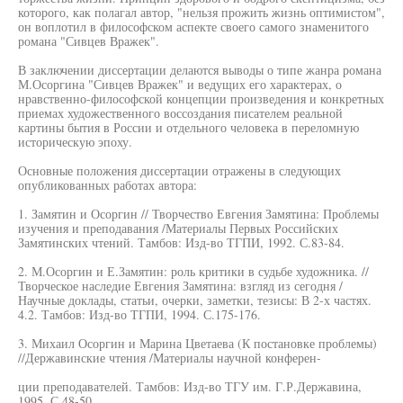
которого, как полагал автор, "нельзя прожить жизнь оптимистом",
он воплотил в философском аспекте своего самого знаменитого
романа "Сивцев Вражек".
В заключении диссертации делаются выводы о типе жанра романа
М.Осоргина "Сивцев Вражек" и ведущих его характерах, о
нравственно-философской концепции произведения и конкретных
приемах художественного воссоздания писателем реальной
картины бытия в России и отдельного человека в переломную
историческую эпоху.
Основные положения диссертации отражены в следующих
опубликованных работах автора:
1. Замятин и Осоргин // Творчество Евгения Замятина: Проблемы
изучения и преподавания /Материалы Первых Российских
Замятинских чтений. Тамбов: Изд-во ТГПИ, 1992. С.83-84.
2. М.Осоргин и Е.Замятин: роль критики в судьбе художника. //
Творческое наследие Евгения Замятина: взгляд из сегодня /
Научные доклады, статьи, очерки, заметки, тезисы: В 2-х частях.
4.2. Тамбов: Изд-во ТГПИ, 1994. С.175-176.
3. Михаил Осоргин и Марина Цветаева (К постановке проблемы)
//Державинские чтения /Материалы научной конферен-
ции преподавателей. Тамбов: Изд-во ТГУ им. Г.Р.Державина,
1995. С.48-50.