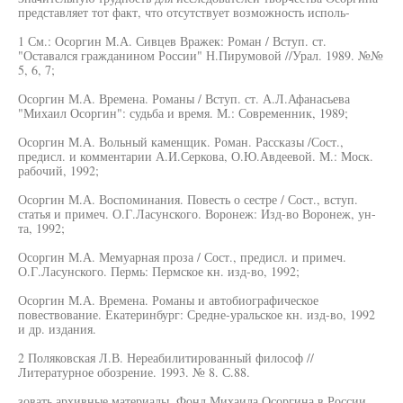
представляет тот факт, что отсутствует возможность исполь-
1 См.: Осоргин М.А. Сивцев Вражек: Роман / Вступ. ст.
"Оставался гражданином России" Н.Пирумовой //Урал. 1989. №№
5, 6, 7;
Осоргин М.А. Времена. Романы / Вступ. ст. А.Л.Афанасьева
"Михаил Осоргин": судьба и время. М.: Современник, 1989;
Осоргин М.А. Вольный каменщик. Роман. Рассказы /Сост.,
предисл. и комментарии А.И.Серкова, О.Ю.Авдеевой. М.: Моск.
рабочий, 1992;
Осоргин М.А. Воспоминания. Повесть о сестре / Сост., вступ.
статья и примеч. О.Г.Ласунского. Воронеж: Изд-во Воронеж, ун-
та, 1992;
Осоргин М.А. Мемуарная проза / Сост., предисл. и примеч.
О.Г.Ласунского. Пермь: Пермское кн. изд-во, 1992;
Осоргин М.А. Времена. Романы и автобиографическое
повествование. Екатеринбург: Средне-уральское кн. изд-во, 1992
и др. издания.
2 Поляковская Л.В. Нереабилитированный философ //
Литературное обозрение. 1993. № 8. С.88.
зовать архивные материалы. Фонд Михаила Осоргина в России