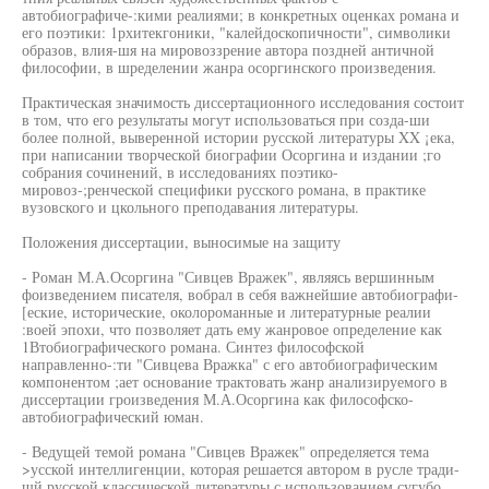
автобиографиче-:кими реалиями; в конкретных оценках романа и
его поэтики: 1рхитекгоники, "калейдоскопичности", символики
образов, влия-шя на мировоззрение автора поздней античной
философии, в шределении жанра осоргинского произведения.
Практическая значимость диссертационного исследования состоит
в том, что его результаты могут использоваться при созда-ши
более полной, выверенной истории русской литературы XX ¡ека,
при написании творческой биографии Осоргина и издании ;го
собрания сочинений, в исследованиях поэтико-
мировоз-;ренческой специфики русского романа, в практике
вузовского и цкольного преподавания литературы.
Положения диссертации, выносимые на защиту
- Роман М.А.Осоргина "Сивцев Вражек", являясь вершинным
фоизведением писателя, вобрал в себя важнейшие автобиографи-
[еские, исторические, околороманные и литературные реалии
:воей эпохи, что позволяет дать ему жанровое определение как
1Втобиографического романа. Синтез философской
направленно-:ти "Сивцева Вражка" с его автобиографическим
компонентом ;ает основание трактовать жанр анализируемого в
диссертации гроизведения М.А.Осоргина как философско-
автобиографический юман.
- Ведущей темой романа "Сивцев Вражек" определяется тема
>усской интеллигенции, которая решается автором в русле тради-
шй русской классической литературы с использованием сугубо