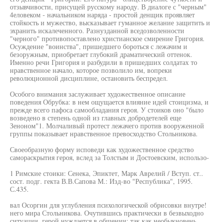
отзывчивости, присущей русскому народу. В диалоге с "черным"
4еловеком - начальником наряда - простой денщик проявляет
стойкость и мужество, высказывает гуманное желание защитить и
эхранить искалеченного. Разнузданной вседозволенности
"черного" противопоставлено христианское смирение Григория.
Осуждение "воинства", пришедшего бороться с лежачим и
безоружным, приобретает глубокий драматический оттенок.
Именно речи Григория и разбудили в пришедших солдатах то
нравственное начало, которое позволило им, вопреки
революционной дисциплине, остановить беспредел.
Особого внимания заслуживает художественное описание
поведения Обрубка: в нем ощущается влияние идей стоицизма, и
прежде всего пафоса самообладания героя. У стоиков оно "было
возведено в степень одной из главных добродетелей еще
Зеноном"1. Молчаливый протест лежачего против вооруженной
группы показывает нравственное превосходство Стольникова.
Своеобразную форму исповеди как художественное средство
самораскрытия героя, вслед за Толстым и Достоевским, использо-
1 Римские стоики: Сенека, Эпиктет, Марк Аврелий / Вступ. ст..
сост. подг. гекта В.В.Сапова М.: Изд-во "Республика", 1995.
С.435.
вал Осоргин для углубления психологической обрисовки внутре!
него мира Стольникова. Очутившись практически в безвыходно
ситуации, герой нуждается в общении: так как необыкновень