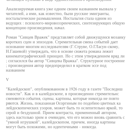
Анализируемая книга уже одним своим названием вызвала у
читателей, а ими, как известно, были русские эмигранты,
ностальгические размышления. Ностальгия стала одним из
ведущих : психолого-мировоззренческих, синтезирующих общую
концепцию произведения, начал.
Роман "Сивцев Вражек" представляет собой движущуюся мозаику
коротких сцен и эпизодов. Стремительная смена событий дает
основание многим исследователям (Г.Струве, О.ГЛасун-скому,
Н.Гашевой) утверждать, что в основе сюжета романа лежит
кинематографический принцип. Но с этим утверждением вряд ли
; согласился бы автор "Сивцева Вражка". Структурное построение
; произведения автор предопределил в кратком эссе под
названием
V
"Калейдоскоп", опубликованном в 1926 году в газете "Последнш
новости". Как и в калейдоскопе, в произведении стремительнс
сменяются события, сцены, картины, которые никогда не повто
ряются. Жизнь, показанная Осоргиным по подобию цветных ка
лейдоскопических узоров, может быть то ослепительно яркой, то
серой и бездушной. Прием контраста, примененный автором,
здесь настолько зрим и очевиден, что его можно вновь сравнить с
"умной игрушкой", калейдоскопом, причем, иногда картины
могут быть похожими, но идентичными - никогда.