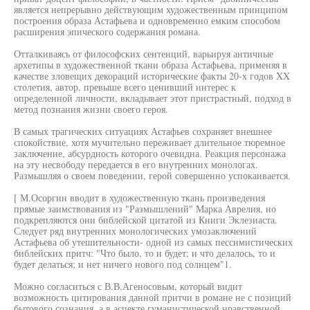
является непрерывно действующим художественным принципом
построения образа Астафьева и одновременно емким способом
расширения эпического содержания романа.
Отталкиваясь от философских сентенций, варьируя античные
архетипы в художественной ткани образа Астафьева, применяя в
качестве зловещих декораций исторические факты 20-х годов XX
столетия, автор, превыше всего ценивший интерес к
определенной личности, вкладывает этот пристрастный, подход в
метод познания жизни своего героя.
В самых трагических ситуациях Астафьев сохраняет внешнее
спокойствие, хотя мучительно переживает длительное тюремное
заключение, абсурдность которого очевидна. Реакция персонажа
на эту несвободу передается в его внутренних монологах.
Размышляя о своем поведении, герой совершенно успокаивается.
[ М.Осоргин вводит в художественную ткань произведения
прямые заимствования из "Размышлений" Марка Аврелия, но
подкрепляются они библейской цитатой из Книги Эклезиаста.
Следует ряд внутренних монологических умозаключений
Астафьева об утешительности- одной из самых пессимистических
библейских притч: "Что было, то и будет; и что делалось, то и
будет делаться; и нет ничего нового под солнцем"1.
Можно согласиться с В.В.Агеносовым, который видит
возможность цитирования данной притчи в романе не с позиций
бытового сознания, а в аспекте гуманистической нравственной