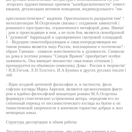
.вторских художественных приемов "калейдоскопичности" повест-
ювания, детализации мотивов поведения, индивидуального "им-
прессионистического" видения. Оригинальность раскрытия тем! !
интеллигенции М.Осоргиным связана с созданием замкнутой |
романного пространства, ограниченного метафорой дома. Имени'
; дом и происходящее в нем, а не поле боя, является своеобразной
I "духовной" баррикадой и одновременно смотровой площадкой.
1 - Ведущим сюжетообразующим и смыслоопределяющим мо
тивом романа является лицо России, воплощенное в поэтическо? :
образе Танюши - символе женственности и духовности. Символи
ка дома в поэтике романа "Сивцев Вражек" приобретает особуи
значимость. Она вмещает множество смысловых оттенков ]
проецируется на объемную символику Дома - России в творчеств!
! Н.В.Гоголя, Л.Н.Толстого, И.А.Бунина и других русских писате |
лей.
- Идеи поздней античной философии и, в частности, фило
софские взгляды Марка Аврелия, являются организующим факто
ром в идейно-философской концепции романа М.А.Осоргина
формируя стоистические устремления автора, определяя его по
степенный переход от пессимистического взгляда на бытие к оп
тимистической уверенности в конечном торжестве добрых и жиз
нетворных начал.
Структура диссертации и объем работы
Диссертация включает введение, две главы, заключение и раз