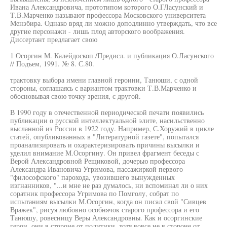
Ивана Александровича, прототипом которого О.ГЛасунский и
Т.В.Марченко называют профессора Московского университета
Мензбира. Однако вряд ли можно доподлинно утверждать, что все
другие персонажи - лишь плод авторского воображения.
Диссертант предлагает свою
1 Осоргин М. Калейдоскоп /Предисл. и публикация О.Ласунского
// Подъем, 1991. № 8. С.80.
трактовку выбора имени главной героини, Танюши, с одной
стороны, соглашаясь с вариантом трактовки Т.В.Марченко и
обосновывая свою точку зрения, с другой.
В 1990 году в отечественной периодической печати появились
публикации о русской интеллектуальной элите, насильственно
высланной из России в 1922 году. Например, С.Хоружий в цикле
статей, опубликованных в "Литературной газете", попытался
проанализировать и охарактеризировать причины высылки и
уделил внимание М.Осоргину. Он привел фрагмент беседы с
Верой Александровной Рещиковой, дочерью профессора
Александра Ивановича Угримова, пассажиркой первого
"философского" парохода, увозившего вынужденных
изгнанников, "...и мне не раз думалось, ни вспоминал ли о них
соратник профессора Угримова по Помголу, собрат по
испытаниям высылки М.Осоргин, когда он писал свой "Сивцев
Вражек", рисуя любовно особнячок старого профессора и его
Танюшу, ровесницу Веры Александровны. Как и осоргинские
герои, они в стороне от политики, хотя вовсе не в стороне от