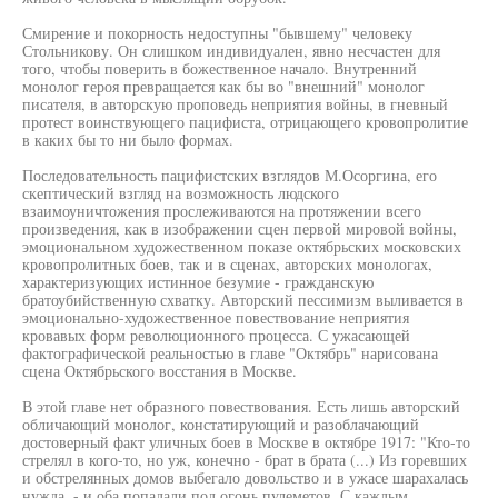
Смирение и покорность недоступны "бывшему" человеку
Стольникову. Он слишком индивидуален, явно несчастен для
того, чтобы поверить в божественное начало. Внутренний
монолог героя превращается как бы во "внешний" монолог
писателя, в авторскую проповедь неприятия войны, в гневный
протест воинствующего пацифиста, отрицающего кровопролитие
в каких бы то ни было формах.
Последовательность пацифистских взглядов М.Осоргина, его
скептический взгляд на возможность людского
взаимоуничтожения прослеживаются на протяжении всего
произведения, как в изображении сцен первой мировой войны,
эмоциональном художественном показе октябрьских московских
кровопролитных боев, так и в сценах, авторских монологах,
характеризующих истинное безумие - гражданскую
братоубийственную схватку. Авторский пессимизм выливается в
эмоционально-художественное повествование неприятия
кровавых форм революционного процесса. С ужасающей
фактографической реальностью в главе "Октябрь" нарисована
сцена Октябрьского восстания в Москве.
В этой главе нет образного повествования. Есть лишь авторский
обличающий монолог, констатирующий и разоблачающий
достоверный факт уличных боев в Москве в октябре 1917: "Кто-то
стрелял в кого-то, но уж, конечно - брат в брата (...) Из горевших
и обстрелянных домов выбегало довольство и в ужасе шарахалась
нужда, - и оба попадали под огонь пулеметов. С каждым