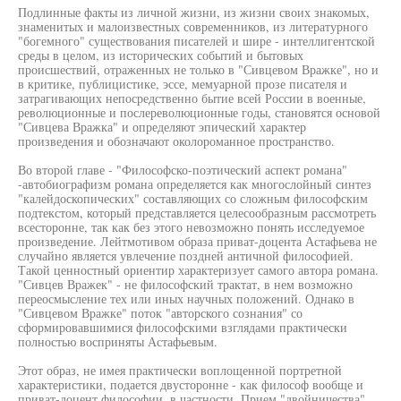
Подлинные факты из личной жизни, из жизни своих знакомых,
знаменитых и малоизвестных современников, из литературного
"богемного" существования писателей и шире - интеллигентской
среды в целом, из исторических событий и бытовых
происшествий, отраженных не только в "Сивцевом Вражке", но и
в критике, публицистике, эссе, мемуарной прозе писателя и
затрагивающих непосредственно бытие всей России в военные,
революционные и послереволюционные годы, становятся основой
"Сивцева Вражка" и определяют эпический характер
произведения и обозначают околороманное пространство.
Во второй главе - "Философско-поэтический аспект романа"
-автобиографизм романа определяется как многослойный синтез
"калейдоскопических" составляющих со сложным философским
подтекстом, который представляется целесообразным рассмотреть
всесторонне, так как без этого невозможно понять исследуемое
произведение. Лейтмотивом образа приват-доцента Астафьева не
случайно является увлечение поздней античной философией.
Такой ценностный ориентир характеризует самого автора романа.
"Сивцев Вражек" - не философский трактат, в нем возможно
переосмысление тех или иных научных положений. Однако в
"Сивцевом Вражке" поток "авторского сознания" со
сформировавшимися философскими взглядами практически
полностью восприняты Астафьевым.
Этот образ, не имея практически воплощенной портретной
характеристики, подается двусторонне - как философ вообще и
приват-доцент философии, в частности. Прием "двойничества"