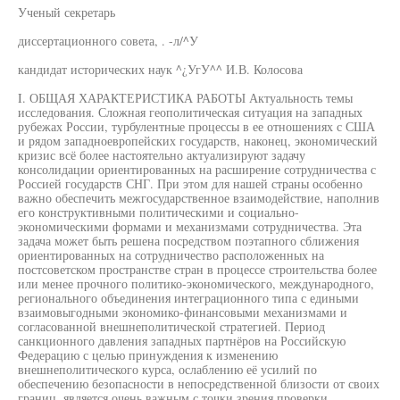
Ученый секретарь
диссертационного совета, . -л/^У
кандидат исторических наук ^¿УгУ^^ И.В. Колосова
I. ОБЩАЯ ХАРАКТЕРИСТИКА РАБОТЫ Актуальность темы
исследования. Сложная геополитическая ситуация на западных
рубежах России, турбулентные процессы в ее отношениях с США
и рядом западноевропейских государств, наконец, экономический
кризис всё более настоятельно актуализируют задачу
консолидации ориентированных на расширение сотрудничества с
Россией государств СНГ. При этом для нашей страны особенно
важно обеспечить межгосударственное взаимодействие, наполнив
его конструктивными политическими и социально-
экономическими формами и механизмами сотрудничества. Эта
задача может быть решена посредством поэтапного сближения
ориентированных на сотрудничество расположенных на
постсоветском пространстве стран в процессе строительства более
или менее прочного политико-экономического, международного,
регионального объединения интеграционного типа с едиными
взаимовыгодными экономико-финансовыми механизмами и
согласованной внешнеполитической стратегией. Период
санкционного давления западных партнёров на Российскую
Федерацию с целью принуждения к изменению
внешнеполитического курса, ослаблению её усилий по
обеспечению безопасности в непосредственной близости от своих
границ, является очень важным с точки зрения проверки