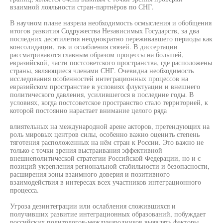
взаимной лояльности стран-партнёров по СНГ.
В научном плане назрела необходимость осмысления и обобщения
итогов развития Содружества Независимых Государств, за два
последних десятилетия неоднократно переживавшего периоды как
консолидации, так и ослабления связей. В диссертации
рассматриваются главным образом процессы на большей,
евразийской, части постсоветского пространства, где расположены
страны, являющиеся членами СНГ. Очевидна необходимость
исследования особенностей интеграционных процессов на
евразийском пространстве в условиях флуктуации и внешнего
политического давления, усилившегося в последние годы. В
условиях, когда постсоветское пространство стало территорией, к
которой постоянно нарастает внимание целого ряда
влиятельных на международной арене акторов, претендующих на
роль мировых центров силы, особенно важно оценить степень
тяготения расположенных на нём стран к России. Это важно не
только с точки зрения выстраивания эффективной
внешнеполитической стратегии Российской Федерации, но и с
позиций укрепления региональной стабильности и безопасности,
расширения зоны взаимного доверия и позитивного
взаимодействия в интересах всех участников интеграционного
процесса.
Угроза дезинтеграции или ослабления сложившихся и
получивших развитие интеграционных образований, побуждает
российских политологов-международников выявлять факторы,