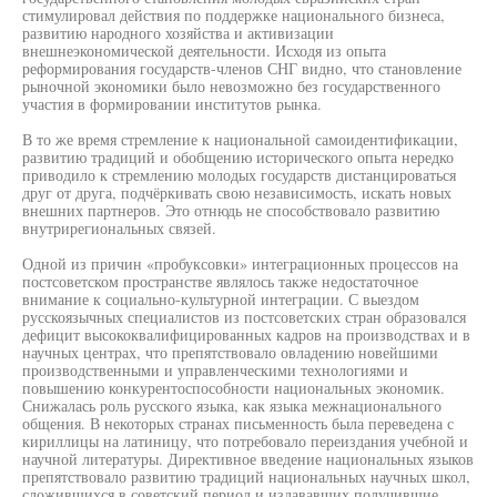
стимулировал действия по поддержке национального бизнеса,
развитию народного хозяйства и активизации
внешнеэкономической деятельности. Исходя из опыта
реформирования государств-членов СНГ видно, что становление
рыночной экономики было невозможно без государственного
участия в формировании институтов рынка.
В то же время стремление к национальной самоидентификации,
развитию традиций и обобщению исторического опыта нередко
приводило к стремлению молодых государств дистанцироваться
друг от друга, подчёркивать свою независимость, искать новых
внешних партнеров. Это отнюдь не способствовало развитию
внутрирегиональных связей.
Одной из причин «пробуксовки» интеграционных процессов на
постсоветском пространстве являлось также недостаточное
внимание к социально-культурной интеграции. С выездом
русскоязычных специалистов из постсоветских стран образовался
дефицит высококвалифицированных кадров на производствах и в
научных центрах, что препятствовало овладению новейшими
производственными и управленческими технологиями и
повышению конкурентоспособности национальных экономик.
Снижалась роль русского языка, как языка межнационального
общения. В некоторых странах письменность была переведена с
кириллицы на латиницу, что потребовало переиздания учебной и
научной литературы. Директивное введение национальных языков
препятствовало развитию традиций национальных научных школ,
сложившихся в советский период и издававших получившие