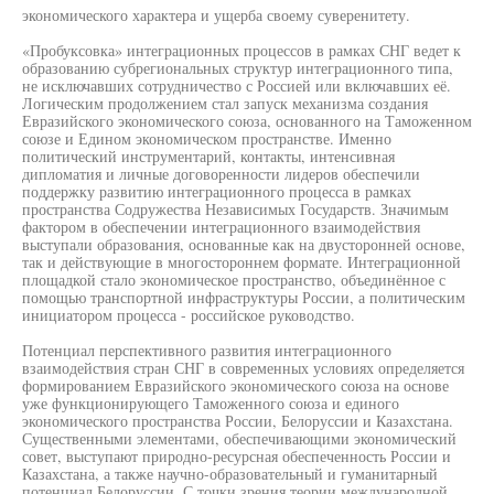
экономического характера и ущерба своему суверенитету.
«Пробуксовка» интеграционных процессов в рамках СНГ ведет к
образованию субрегиональных структур интеграционного типа,
не исключавших сотрудничество с Россией или включавших её.
Логическим продолжением стал запуск механизма создания
Евразийского экономического союза, основанного на Таможенном
союзе и Едином экономическом пространстве. Именно
политический инструментарий, контакты, интенсивная
дипломатия и личные договоренности лидеров обеспечили
поддержку развитию интеграционного процесса в рамках
пространства Содружества Независимых Государств. Значимым
фактором в обеспечении интеграционного взаимодействия
выступали образования, основанные как на двусторонней основе,
так и действующие в многостороннем формате. Интеграционной
площадкой стало экономическое пространство, объединённое с
помощью транспортной инфраструктуры России, а политическим
инициатором процесса - российское руководство.
Потенциал перспективного развития интеграционного
взаимодействия стран СНГ в современных условиях определяется
формированием Евразийского экономического союза на основе
уже функционирующего Таможенного союза и единого
экономического пространства России, Белоруссии и Казахстана.
Существенными элементами, обеспечивающими экономический
совет, выступают природно-ресурсная обеспеченность России и
Казахстана, а также научно-образовательный и гуманитарный
потенциал Белоруссии. С точки зрения теории международной