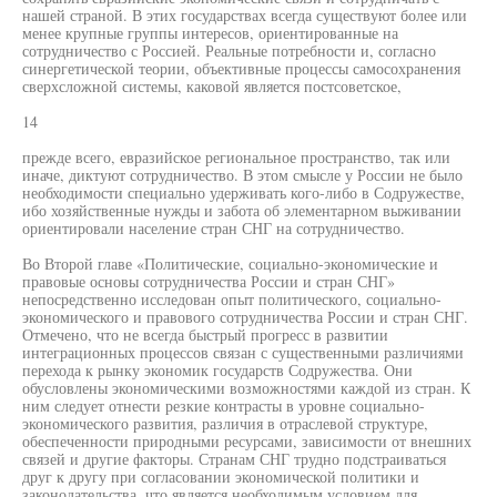
нашей страной. В этих государствах всегда существуют более или
менее крупные группы интересов, ориентированные на
сотрудничество с Россией. Реальные потребности и, согласно
синергетической теории, объективные процессы самосохранения
сверхсложной системы, каковой является постсоветское,
14
прежде всего, евразийское региональное пространство, так или
иначе, диктуют сотрудничество. В этом смысле у России не было
необходимости специально удерживать кого-либо в Содружестве,
ибо хозяйственные нужды и забота об элементарном выживании
ориентировали население стран СНГ на сотрудничество.
Во Второй главе «Политические, социально-экономические и
правовые основы сотрудничества России и стран СНГ»
непосредственно исследован опыт политического, социально-
экономического и правового сотрудничества России и стран СНГ.
Отмечено, что не всегда быстрый прогресс в развитии
интеграционных процессов связан с существенными различиями
перехода к рынку экономик государств Содружества. Они
обусловлены экономическими возможностями каждой из стран. К
ним следует отнести резкие контрасты в уровне социально-
экономического развития, различия в отраслевой структуре,
обеспеченности природными ресурсами, зависимости от внешних
связей и другие факторы. Странам СНГ трудно подстраиваться
друг к другу при согласовании экономической политики и
законодательства, что является необходимым условием для