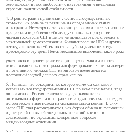
безопасности и противоборству с внутренними и внешними
угрозами политической стабильности.
4. В реинтеграции принимали участие негосударственные
субъекты. Их роль была различна на определенных этапах
интеграции. Несмотря на то, что они усложняли интеграционные
процессы, а порой вели себя деструктивно, их присутствию
лидеры государств СНГ в целом не препятствовали, стремясь к
максимальной демократизации. Финансирование НГО и других
негосударственных субъектов из-за рубежа далеко не всегда
преследовало эту цель. Поиск механизмов включения такого рода
участников в процесс реинтеграции с целыо максимального
использования их потенциала для формирования климата доверия
и позитивного имиджа СНГ на мировой арене является
постоянной задачей для всех стран-членов.
5. Понимая, что объединение, которое могло бы одинаково
устраивать все государства-члены СНГ по всем параметрам, вряд
ли возможно, Россия терпеливо осуществляла поиск
оптимального формата интеграции и сотрудничества, на каждом
историческом этапе исходя из складывавшихся реалий. В силу
этого СНГ стал рассматриваться, как форум обмена информацией
и дискуссий по выработке дипломатической тактики и
согласований по отдельным конкретным вопросам
международных отношений.
6. Определяя и анализируя выгоды, издержки и риски интеграции