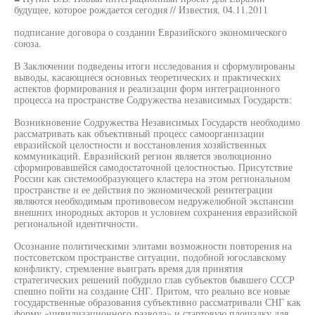
будущее, которое рождается сегодня // Известия, 04.11.2011
подписание договора о создании Евразийского экономического
союза.
В Заключении подведены итоги исследования и сформулированы
выводы, касающиеся основных теоретических и практических
аспектов формирования и реализации форм интеграционного
процесса на пространстве Содружества независимых Государств:
Возникновение Содружества Независимых Государств необходимо
рассматривать как объективный процесс самоорганизации
евразийской целостности и восстановления хозяйственных
коммуникаций. Евразийский регион является эволюционно
сформировавшейся самодостаточной целостностью. Присутствие
России как системообразующего кластера на этом региональном
пространстве и ее действия по экономической реинтеграции
являются необходимым противовесом недружелюбной экспансии
внешних инородных акторов и условием сохранения евразийской
региональной идентичности.
Осознание политическими элитами возможности повторения на
постсоветском пространстве ситуации, подобной югославскому
конфликту, стремление выиграть время для принятия
стратегических решений побудило глав субъектов бывшего СССР
спешно пойти на создание СНГ. Притом, что реально все новые
государственные образования субъективно рассматривали СНГ как
форму «цивилизационного развода» и стартовую площадку для