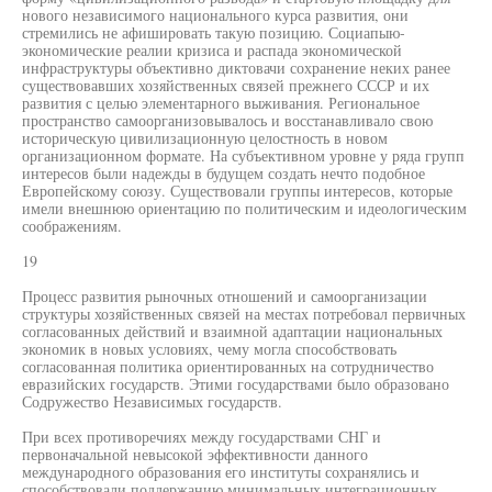
нового независимого национального курса развития, они
стремились не афишировать такую позицию. Социапыю-
экономические реалии кризиса и распада экономической
инфраструктуры объективно диктовачи сохранение неких ранее
существовавших хозяйственных связей прежнего СССР и их
развития с целью элементарного выживания. Региональное
пространство самоорганизовывалось и восстанавливало свою
историческую цивилизационную целостность в новом
организационном формате. На субъективном уровне у ряда групп
интересов были надежды в будущем создать нечто подобное
Европейскому союзу. Существовали группы интересов, которые
имели внешнюю ориентацию по политическим и идеологическим
соображениям.
19
Процесс развития рыночных отношений и самоорганизации
структуры хозяйственных связей на местах потребовал первичных
согласованных действий и взаимной адаптации национальных
экономик в новых условиях, чему могла способствовать
согласованная политика ориентированных на сотрудничество
евразийских государств. Этими государствами было образовано
Содружество Независимых государств.
При всех противоречиях между государствами СНГ и
первоначальной невысокой эффективности данного
международного образования его институты сохранялись и
способствовали поддержанию минимальных интеграционных