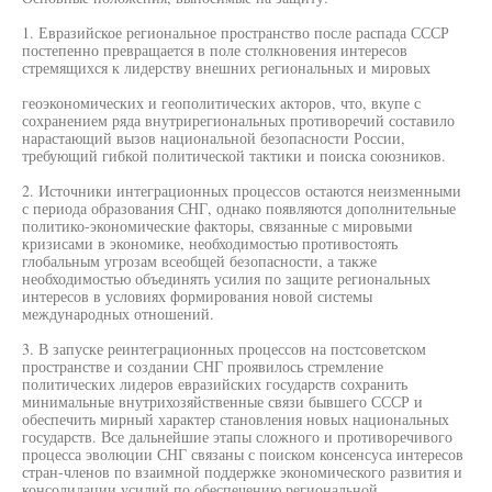
1. Евразийское региональное пространство после распада СССР
постепенно превращается в поле столкновения интересов
стремящихся к лидерству внешних региональных и мировых
геоэкономических и геополитических акторов, что, вкупе с
сохранением ряда внутрирегиональных противоречий составило
нарастающий вызов национальной безопасности России,
требующий гибкой политической тактики и поиска союзников.
2. Источники интеграционных процессов остаются неизменными
с периода образования СНГ, однако появляются дополнительные
политико-экономические факторы, связанные с мировыми
кризисами в экономике, необходимостью противостоять
глобальным угрозам всеобщей безопасности, а также
необходимостью объединять усилия по защите региональных
интересов в условиях формирования новой системы
международных отношений.
3. В запуске реинтеграционных процессов на постсоветском
пространстве и создании СНГ проявилось стремление
политических лидеров евразийских государств сохранить
минимальные внутрихозяйственные связи бывшего СССР и
обеспечить мирный характер становления новых национальных
государств. Все дальнейшие этапы сложного и противоречивого
процесса эволюции СНГ связаны с поиском консенсуса интересов
стран-членов по взаимной поддержке экономического развития и
консолидации усилий по обеспечению региональной