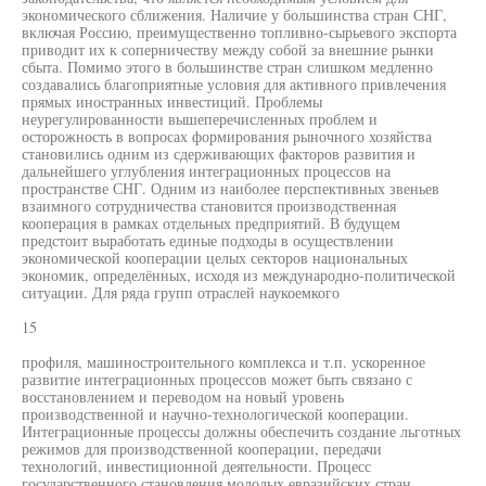
экономического сближения. Наличие у большинства стран СНГ,
включая Россию, преимущественно топливно-сырьевого экспорта
приводит их к соперничеству между собой за внешние рынки
сбыта. Помимо этого в большинстве стран слишком медленно
создавались благоприятные условия для активного привлечения
прямых иностранных инвестиций. Проблемы
неурегулированности вышеперечисленных проблем и
осторожность в вопросах формирования рыночного хозяйства
становились одним из сдерживающих факторов развития и
дальнейшего углубления интеграционных процессов на
пространстве СНГ. Одним из наиболее перспективных звеньев
взаимного сотрудничества становится производственная
кооперация в рамках отдельных предприятий. В будущем
предстоит выработать единые подходы в осуществлении
экономической кооперации целых секторов национальных
экономик, определённых, исходя из международно-политической
ситуации. Для ряда групп отраслей наукоемкого
15
профиля, машиностроительного комплекса и т.п. ускоренное
развитие интеграционных процессов может быть связано с
восстановлением и переводом на новый уровень
производственной и научно-технологической кооперации.
Интеграционные процессы должны обеспечить создание льготных
режимов для производственной кооперации, передачи
технологий, инвестиционной деятельности. Процесс
государственного становления молодых евразийских стран