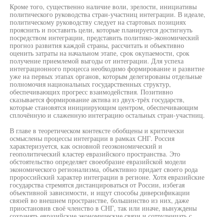
Кроме того, существенно наличие воли, зрелости, инициативы
политического руководства стран-участниц интеграции. В идеале,
политическому руководству следует на стартовых позициях
прояснить и поставить цели, которые планируется достигнуть
посредством интеграции, представить политико-экономический
прогноз развития каждой страны, рассчитать и объективно
оценить затраты на начальном этапе, срок окупаемости, срок
получение приемлемой выгоды от интеграции. Для успеха
интеграционного процесса необходимо формирование и развитие
уже на первых этапах органов, которым делегированы отдельные
полномочия национальных государственных структур,
обеспечивающих прогресс взаимодействия. Позитивно
сказывается формирование актива из двух-трёх государств,
которые становятся инициирующим центром, обеспечивающим
сплочённую и слаженную интеграцию остальных стран-участниц.
В главе в теоретическом контексте обобщены и критически
осмыслены процессы интеграции в рамках СНГ. Россия
характеризуется, как основной геоэкономический и
геополитический кластер евразийского пространства. Это
обстоятельство определяет своеобразие евразийской модели
экономического регионализма, объективно придает своего рода
пророссийский характер интеграции в регионе. Хотя евразийские
государства стремятся дистанцироваться от России, избегая
объективной зависимости, и ищут способы диверсификации
связей во внешнем пространстве, большинство из них, даже
приостановив своё членство в СНГ, так или иначе, вынуждены
сохранять евразийские экономические связи и сотрудничать с