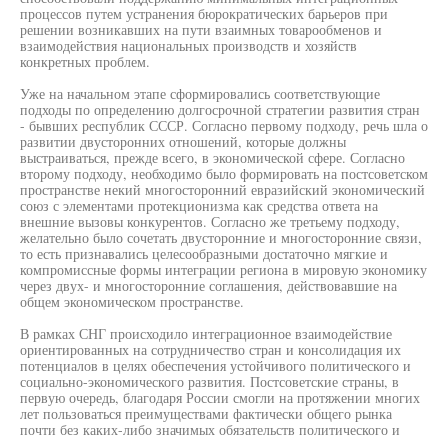
процессов путем устранения бюрократических барьеров при
решении возникавших на пути взаимных товарообменов и
взаимодействия национальных производств и хозяйств
конкретных проблем.
Уже на начальном этапе сформировались соответствующие
подходы по определению долгосрочной стратегии развития стран
- бывших республик СССР. Согласно первому подходу, речь шла о
развитии двусторонних отношений, которые должны
выстраиваться, прежде всего, в экономической сфере. Согласно
второму подходу, необходимо было формировать на постсоветском
пространстве некий многосторонний евразийский экономический
союз с элементами протекционизма как средства ответа на
внешние вызовы конкурентов. Согласно же третьему подходу,
желательно было сочетать двусторонние и многосторонние связи,
то есть признавались целесообразными достаточно мягкие и
компромиссные формы интеграции региона в мировую экономику
через двух- и многосторонние соглашения, действовавшие на
общем экономическом пространстве.
В рамках СНГ происходило интеграционное взаимодействие
ориентированных на сотрудничество стран и консолидация их
потенциалов в целях обеспечения устойчивого политического и
социально-экономического развития. Постсоветские страны, в
первую очередь, благодаря России смогли на протяжении многих
лет пользоваться преимуществами фактически общего рынка
почти без каких-либо значимых обязательств политического и