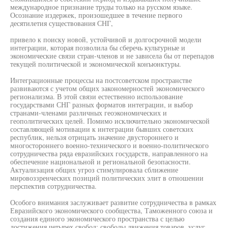
международное признание труды только на русском языке.
Осознание издержек, произошедшее в течение первого
десятилетия существования СНГ,
привело к поиску новой, устойчивой и долгосрочной модели
интеграции, которая позволила бы сберечь культурные и
экономические связи стран-членов и не зависела бы от перепадов
текущей политической и экономической конъюнктуры.
Интеграционные процессы на постсоветском пространстве
развиваются с учетом общих закономерностей экономического
регионализма. В этой связи естественно использование
государствами СНГ разных форматов интеграции, и выбор
странами-членами различных геоэкономических и
геополитических целей. Помимо исключительно экономической
составляющей мотивации к интеграции бывших советских
республик, нельзя отрицать значение двустороннего и
многостороннего военно-технического и военно-политического
сотрудничества ряда евразийских государств, направленного на
обеспечение национальной и региональной безопасности.
Актуализация общих угроз стимулировала сближение
мировоззренческих позиций политических элит в отношении
перспектив сотрудничества.
Особого внимания заслуживает развитие сотрудничества в рамках
Евразийского экономического сообщества, Таможенного союза и
создания единого экономического пространства с целью
достижения четырех свобод: свободы движения товаров, услуг,