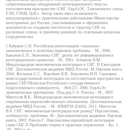
субрегиональных объединений интеграционного типа на
постсоветском пространстве (СНГ, ЕврАзЭС, Таможенного союза,
ЕЭП, ГУАМ, ЦАС). Автор также имел возможность
консультироваться с практическими работниками Министерства
иностранных дел России, участвовавшими в оформлении
документов по созданию институтов и структур СНГ на
различных этапах, в принятии решений по отдельным вопросам
сотрудничества.
1 Бабурин С.Н. Российская реинтеграция: социально-
экономические и политико-правовые проблемы. - М., 2006;
Бажанов Е.П. Экономика СНГ: десять лет реформирования и
интеграционного развития. - M., 2001: Алчинов В.М.
Международная экономическая интеграция и СНГ. II Ежегодник
СНГ. Дипломатическая академия МИД России. М.:Научная книга.
2004, Жильцов С.С.. Воробьев В.В.. Бурганова И.Н. Сценарии
межгосударственной интеграции на постсоветском пространстве в
рамках СНГ//Известия Российского государственного
педагогического университета. - №4(22). 2006: ЕврАзЭс:
экономическое притяжение. /Под ред Г.А. Рапоты - М., 2005:
Мантусов В.Б.. Международная экономическая интеграция в
современных мирохозяйственных отношениях. Дипломатическая
академия МИД России. - М.: ЮНИТИ-ДАНА, 2011; Мантусов
В.Б. СНГ: экономическая интеграция или развод? Перспективы,
особенности, проблемы. М.: Дипломатическая академия. Научная
книга, 2002; Рапота Г. Перспективы евразийской интеграции
стран СНГ II Проблемы теории и практики управления. - Кн. 1.
-М„ 2003 и др.