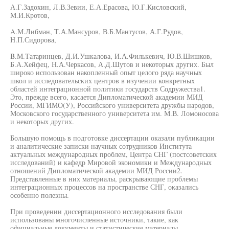
А.Г.Задохин, Л.В.Зевии, Е.А.Ерасова, Ю.Г.Кисловский,
М.И.Кротов,
A.М.Либман, Т.А.Мансуров, В.Б.Мантусов, А.Г.Рудов,
Н.П.Сидорова,
B.М.Татаринцев, Д.И.Ушкалова, И.А.Филькевич, Ю.В.Шишков,
Б.А.Хейфец, Н.А.Черкасов, А.Д.Шутов и некоторых других. Был
широко использован накопленный опыт целого ряда научных
школ и исследовательских центров в изучении конкретных
областей интеграционной политики государств Содружества1.
Это, прежде всего, касается Дипломатической академии МИД
России, МГИМО(У), Российского университета дружбы народов,
Московского государственного университета им. М.В. Ломоносова
и некоторых других.
Большую помощь в подготовке диссертации оказали публикации
и аналитические записки научных сотрудников Института
актуальных международных проблем, Центра СНГ (постсоветских
исследований) и кафедр Мировой экономики и Международных
отношений Дипломатической академии МИД России2.
Представленные в них материалы, раскрывающие проблемы
интеграционных процессов на пространстве СНГ, оказались
особенно полезны.
При проведении диссертационного исследования были
использованы многочисленные источники, такие, как
официальные документы и статистические материалы