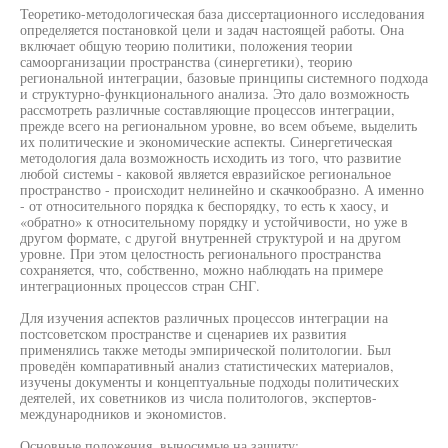
Теоретико-методологическая база диссертационного исследования
определяется постановкой цели и задач настоящей работы. Она
включает общую теорию политики, положения теории
самоорганизации пространства (синергетики), теорию
региональной интеграции, базовые принципы системного подхода
и структурно-функционального анализа. Это дало возможность
рассмотреть различные составляющие процессов интеграции,
прежде всего на региональном уровне, во всем объеме, выделить
их политические и экономические аспекты. Синергетическая
методология дала возможность исходить из того, что развитие
любой системы - каковой является евразийское региональное
пространство - происходит нелинейно и скачкообразно. А именно
- от относительного порядка к беспорядку, то есть к хаосу, и
«обратно» к относительному порядку и устойчивости, но уже в
другом формате, с другой внутренней структурой и на другом
уровне. При этом целостность регионального пространства
сохраняется, что, собственно, можно наблюдать на примере
интеграционных процессов стран СНГ.
Для изучения аспектов различных процессов интеграции на
постсоветском пространстве и сценариев их развития
применялись также методы эмпирической политологии. Был
проведён компаративный анализ статистических материалов,
изучены документы и концептуальные подходы политических
деятелей, их советников из числа политологов, экспертов-
международников и экономистов.
Основные положения, выносимые на защиту: