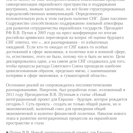
самоорганизации евразийского пространства и поддержания
внутренних, вначале хаотичных, но всё более структурированных
народохозяйственных коммуникаций. Определенную
положительную роль в этом сыграло наличие СНГ. Даже пассивно
Содружество способствовало поддержанию лояльной атмосферы
для развития сотрудничества евразийских государств. Президент
РФ В.В. Путин в 2005 году на пресс-конференции по итогам
российско-армянских переговоров на вопрос об оценке будущего
СНГ ответил, что «...все разочарования - от избыточных
ожиданий. Если кто-то ожидал от СНГ каких-то особых
достижений в сфере экономики, в политике или в военной сфере,
то, естественно, этого не было, потому что и быть не могло. Цели
декларировались одни, а на самом деле СНГ создавалось для того,
чтобы процессы распада Советского Союза проходили наиболее
цивилизованным образом, предельно мягко, с наименьшими
потерями в сфере экономики, в гуманитарной области».
Осознание реалий не сопровождалось пессимистическими
разочарованиями. Напротив, был разработан план, изложенный в
2011 году Президентом В.В. Путиным в статье «Новый
интеграционный проект для Евразии - будущее, которое рождается
сегодня»3. Суть проекта - создать не только общий рынок, но и
экономический, валютный союз для проведения общей
экономической и валютно-финансовой политики. Началом нового
этапа в развитии интеграционных процессов на евразийском
пространстве и стало
■ Путин В.В. Новый интеграционный проект для Евразии -