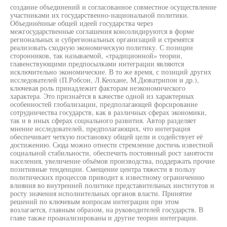
создание объединений и согласованное совместное осуществление
участниками их государственно-национальной политики.
Объединённые общей идеей государства через
межгосударственные соглашения консолидируются в форме
региональных и субрегиональных организаций и стремятся
реализовать сходную экономическую политику. С позиции
сторонников, так называемой, «традиционной» теории,
главенствующими предпосылками интеграции являются
исключительно экономические. В то же время, с позиций других
исследователей (П.Робсон, Л.Кеохане, М.Дюватрипон и др.),
ключевая роль принадлежит факторам неэкономического
характера. Это признаётся в качестве одной из характерных
особенностей глобализации, предполагающей форсирование
сотрудничества государств, как в различных сферах экономики,
так и в иных сферах социального развития. Автор разделяет
мнение исследователей, предполагающих, что интеграция
обеспечивает четкую постановку общей цели и содействует её
достижению. Сюда можно отнести стремление достичь известной
социальной стабильности, обеспечить постоянный рост занятости
населения, увеличение объёмов производства, поддержать прочие
позитивные тенденции. Смещение центра тяжести в пользу
политических процессов приводит к известному ограничению
влияния во внутренней политике представительных институтов и
росту значения исполнительных органов власти. Принятие
решений по ключевым вопросам интеграции при этом
возлагается, главным образом, на руководителей государств. В
главе также проанализированы и другие теории интеграции.