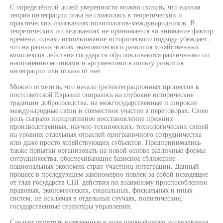
С определённой долей уверенности можно сказать, что единая
теория интеграции пока не сложилась в теоретических и
практических изысканиях политологов-международников. В
теоретических исследованиях не принимается во внимание фактор
времени, однако использование исторического подхода убеждает,
что на разных этапах экономического развития хозяйственных
комплексов действия государств обусловливаются различными по
наполнению мотивами и аргументами в пользу развития
интеграции или отказа от неё.
Можно отметить, что начало (ре)интеграционных процессов в
постсоветской Евразии опиралось на глубокие исторические
традиции добрососедства, на межгосударственные и широкие
международные связи и совместное участие в переговорах. Свою
роль сыграло инициативное восстановление прежних
производственных, научно-технических, технологических связей
на уровнях отдельных отраслей приграничного сотрудничества
или даже просто хозяйствующих субъектов. Предпринимались
также попытки организовать на новой основе различные формы
сотрудничества, обеспечивающие базисное сближение
национальных экономик стран-участниц интеграции. Данный
процесс в последующем закономерно повлек за собой исходящие
от глав государств СНГ действия по взаимному приспособлению
правовых, экономических, социальных, фискальных и иных
систем, не исключая в отдельных случаях, политические,
государственные структуры управления.
Следует отметить выявленные в ходе проведённого исследования