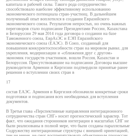
капитала и рабочей силы. Такого рода сотрудничество
способствовало наиболее эффективному использованию
экономического потенциала стран-участниц. В дальнейшем
полученный опыт воплотился в создании Евразийского
экономического союза. Результатом непростых, но очень важных
переговоров стало подписание Президентами России, Казахстана
и Белоруссии 29 мая 2014 года договора о создании на базе
Таможенного союза, ЕврАзЭС и ЕЭП Евразийского
экономического союза (ЕАЭС). В Союз, созданный для
повышения конкурентоспособности стран на мировом рынке, для
укрепления, модернизации и «сближения друг с другом»
экономик государств-участников, вошли Россия, Казахстан и
Белоруссия. Присутствовавшие на подписании Договора высшие
руководители Армении и Киргизии подтвердили принятые ранее
решения о вступлении своих стран в
17
состав ЕАЭС. Армения и Киргизия обозначили конкретные сроки
подготовки и подписания всех необходимых для вступления
документов.
В Третья глава «Перспективные направления интеграционного
сотрудничества стран СНГ» носит прогностический характер. Тот
факт, что ожидания сторонников интеграции в масштабах СНГ не
были реализованы в полной мере, что были созданы параллельные
Содружеству интеграционные структуры с внешней ориентацией,
тем не менее, не смог воспрепятствовать объективным процессам