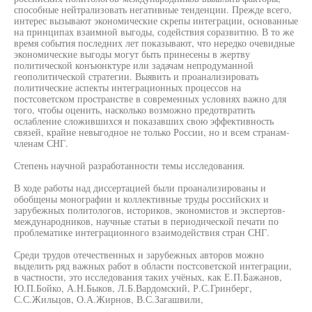
способные нейтрализовать негативные тенденции. Прежде всего,
интерес вызывают экономические скрепы интеграции, основанные
на принципах взаимной выгоды, содействия соразвитию. В то же
время события последних лет показывают, что нередко очевидные
экономические выгоды могут быть принесены в жертву
политической конъюнктуре или задачам непродуманной
геополитической стратегии. Выявить и проанализировать
политические аспекты интеграционных процессов на
постсоветском пространстве в современных условиях важно для
того, чтобы оценить, насколько возможно предотвратить
ослабление сложившихся и показавших свою эффективность
связей, крайне невыгодное не только России, но и всем странам-
членам СНГ.
Степень научной разработанности темы исследования.
В ходе работы над диссертацией были проанализированы и
обобщены монографии и коллективные труды российских и
зарубежных политологов, историков, экономистов и экспертов-
международников, научные статьи в периодической печати по
проблематике интеграционного взаимодействия стран СНГ.
Среди трудов отечественных и зарубежных авторов можно
выделить ряд важных работ в области постсоветской интеграции,
в частности, это исследования таких учёных, как Е.П.Бажанов,
Ю.П.Бойко, А.Н.Быков, Л.Б.Вардомский, Р.С.Гринберг,
С.С.Жильцов, О.А.Жирнов, В.С.Загашвили,