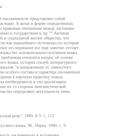
на
й письменности представляет собой
следие. Б актах в форме определенных
 и правовые отношения между частными
вью и государством и пр."^ Актовая
ой и социальной жизни общества, что
ости как важнейшего источника по истории
кое исследование все еще заметно отстает.
зыка без основательного изучения языка
проблемам относятся вопрос об основе
ого языка, история стилей литературного
ериалов "в направлении от замкнутого
ом особого состава и характера письменных
едение в научную практику новых
ла необходимость в спе циализации
ние их со стороны лингвистической
льства определяют актуальность темы
ская речь". 1980, й 5, с. 112.
ского языка. М., Наука, 1980, с. 9.
ность заключенных в источнике