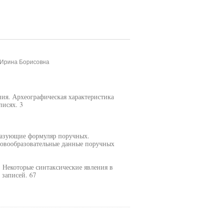
 Ирина Борисовна
ния. Археографическая характеристика
писях. 3
разующие формуляр поручных.
ловообразовательные данные поручных
. Некоторые синтаксические явления в
записей. 67