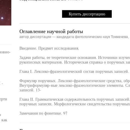
Купить диссертацию
Оглавление научной работы
автор диссертации — кандидата филологических наук Токмачева,
Введение. Предмет исследования.
ловно-
Задачи работы, ее теоретические основания. Источники изуче
рукописных материалов. Историческая справка о поручных за
Глава I. Лексико-фразеологический состав поручных записей.
Формуляр поручных. Лексико-фразеологические средства, об
 -
Внутриформуляр-ные лексико-фразеологические элементы. С
записей. 13-
ерти
Глава II. Грамматическая содержательность поручных записей
поручных записях. Морфологические свидетельства поручных 
Замечания по фонетике. 97
о
 как