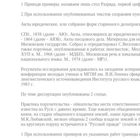
1 Приводя примеры, называем лишь стол Разряда, первой цифр
2 При использовании опубликованных текстов сохраняем пу
Акты юридические, или собрание форм старинного делопроиз
СПб., 1838 (далее - АЮ), Акты, относящиеся до юридического б
- 1864 (далее - АЮБ), Акты писцового дела. Материалы для и
Московском государстве. Собрал и отредактировал С.Веселовс
также поручные, опубликованные в работах лингвистов;. Мос
ХУП в. М., 1968 (далее - МДБП), Московская речь в начальны
национального языка. М., 1974 (далее - MP)1.
Результаты исследования докладывались на заседании аспирант
конференции молодых ученых в МГПИ им. В.И.Ленина (февраль
лингвистического источниковедения Института русского языка
1983 г.
По теме диссертации опубликованы 2 статьи.
Практика поручительства - обязательства нести ответственность
известна на Руси с давних времен. Еще накануне объединения
князя, на стадии общинного владения землей, наши предки п
М.К.Любавский, мелкие общины 2 сообща владели землей и 
на круговую поруку встречаются в "Русской правде" (платеж 
1 При использовании примеров из указанных работ границы с