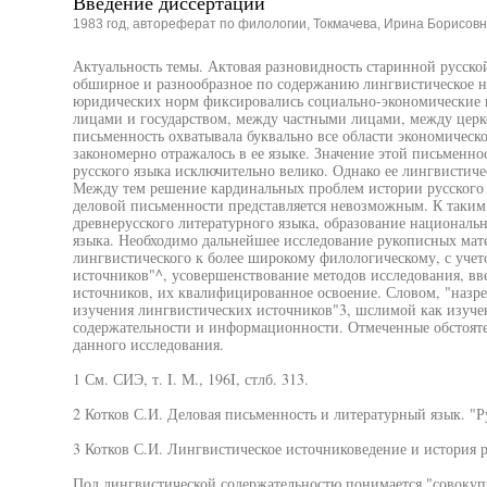
Введение диссертации
1983 год, автореферат по филологии, Токмачева, Ирина Борисов
Актуальность темы. Актовая разновидность старинной русско
обширное и разнообразное по содержанию лингвистическое на
юридических норм фиксировались социально-экономические
лицами и государством, между частными лицами, между церко
письменность охватывала буквально все области экономическ
закономерно отражалось в ее языке. Значение этой письменн
русского языка исключительно велико. Однако ее лингвистичес
Между тем решение кардинальных проблем истории русского я
деловой письменности представляется невозможным. К таким 
древнерусского литературного языка, образование национальн
языка. Необходимо дальнейшее исследование рукописных мат
лингвистического к более широкому филологическому, с учет
источников"^, усовершенствование методов исследования, вв
источников, их квалифицированное освоение. Словом, "назре
изучения лингвистических источников"3, шслимой как изуче
содержательности и информационности. Отмеченные обстояте
данного исследования.
1 См. СИЭ, т. I. М., 196I, стлб. 313.
2 Котков С.И. Деловая письменность и литературный язык. "Рус
3 Котков С.И. Лингвистическое источниковедение и история рус
Под лингвистической содержательностю понимается "совокуп