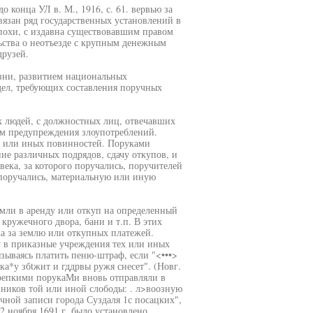
 конца УЛ в. М., 1916, с. 61. вервью за
вязан ряд государственных установлений в
 эпохи, с издавна существовавшим правом
льства о неотъезде с крупным денежным
друзей.
зни, развитием национальных
ел, требующих составления поручных
х людей, с должностных лиц, отвечавших
вом предупреждения злоупотреблений.
х или иных повинностей. Поруками
ие различных подрядов, сдачу откупов, и
века, за которого поручались, поручителей
о поручались, материальную или иную
мли в аренду или откуп на определенный
 кружечного двора, бани и т.п. В этих
ка за землю или откупных платежей.
у в приказные учреждения тех или иных
зываясь платить пеню-штраф, если "<•••>
ка*у збtжит и гддрвы ружя снесет". (Новг.
 крепкими порукаМи вновь отправляли в
ников той или иной слободы: . л>воозную
очной записи города Суздаля 1с посацких",
22 ноября 1691 г. было установлено