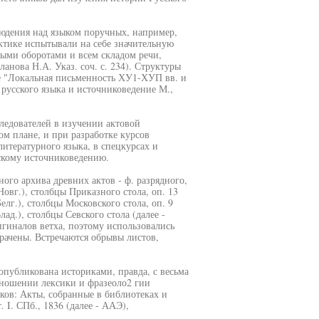
людения над языком поручных, например,
актике испытывали на себе значительную
ыми оборотами и всем складом речи,
нова Н.А. Указ. соч. с. 234). Структуры
ье "Локальная письменность ХУ1-ХУП вв. и
 русского языка и источниковедение М.,
ледователей в изучении актовой
м плане, и при разработке курсов
литературного языка, в спецкурсах и
скому источниковедению.
го архива древних актов - ф. разрядного,
 Новг.), столбцы Приказного стола, оп. 13
Белг.), столбцы Московского стола, оп. 9
лад.), столбцы Севского стола (далее -
игиналов ветха, поэтому использовались
рачены. Встречаются обрывы листов,
опубликована историками, правда, с весьма
тношении лексики и фразеоло2 гии
ков: Акты, собранные в библиотеках и
I. СПб., 1836 (далее - ААЭ),