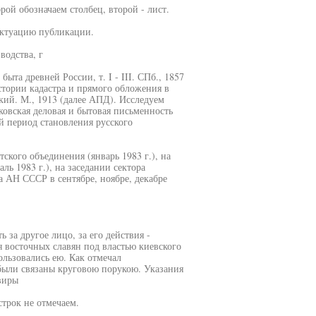
ой обозначаем столбец, второй - лист.
нктуацию публикации.
водства, г
ыта древней России, т. I - III. СПб., 1857
стории кадастра и прямого обложения в
кий. М., 1913 (далее АПД). Исследуем
ковская деловая и бытовая письменность
й период становления русского
ского объединения (январь 1983 г.), на
 1983 г.), на заседании сектора
 АН СССР в сентябре, ноябре, декабре
 за другое лицо, за его действия -
 восточных славян под властью киевского
ользовались ею. Как отмечал
были связаны круговою порукою. Указания
виры
трок не отмечаем.