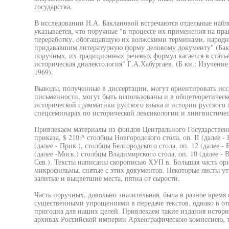
государства.
В исследовании Н.А. Баклановой встречаются отдельные наб
указывается, что поручные "в процессе их применения на пр
переработку, обогащавщую их волжскими терминами, народн
придававшим литературную форму деловому документу" (Бакла
поручных, их традиционных речевых формул касается в стат
историческая диалектология" Г.А.Хабургаев. (Б кн.: Изучение
1969).
Выводы, полученные в диссертации, могут ориентировать исс
письменности, могут быть использованы и в общетеоретическо
исторической грамматики русского языка и истории русского 
спецсеминарах по исторической лексикологии и лингвистиче
Привлекаем материалы из фондов Центрального Государственно
приказа, $ 210:^ столбцы Новгородского стола, on. II (далее -
(далее - Прик.), столбцы Белгородского стола, оп. 12 (далее - 
(далее -Моск.) столбцы Владимирского стола, оп. 10 (далее - В
Сев.). Тексты написаны скорописью ХУП в. Большая часть ор
микрофильмы, снятые с этих документов. Некоторые листы ут
залитые и выцветшие места, пятна от сырости.
Часть поручных, довольно значительная, была в разное время 
существенными упрощениями в передаче текстов, однако в о
пригодна для наших целей. Привлекаем такие издания истори
архивах Российской империи Археографическою комиссиею, т. 