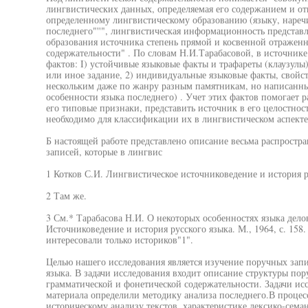
лингвистических данных, определяемая его содержанием и о
определенному лингвистическому образованию (языку, нареч
последнего"''", лингвистическая информационность представ
образования источника степень прямой и косвенной отраженн
содержательности" . По словам Н.И.Тарабасовой, в источнике
фактов: I) устойчивые языковые факты и трафареты (клаузулы
или иное задание, 2) индивидуальные языковые факты, свойст
нескольким даже по жанру разным памятникам, но написан
особенности языка последнего) . Учет этих фактов помогает р
его типовые признаки, представить источник в его целостнос
необходимо для классификации их в лингвистическом аспекте
Б настоящей работе представлено описание весьма распростр
записей, которые в лингвис
1 Котков С.И. Лингвистическое источниковедение и история ру
2 Там же.
3 См.* Тарабасова Н.И. О некоторых особенностях языка делов
Источниковедение и история русского языка. М., 1964, с. 158
интересовали только историков"1".
Целью нашего исследования является изучение поручных запи
языка. В задачи исследования входит описание структуры пор
грамматической и фонетической содержательности. Задачи исс
материала определили методику анализа последнего.В процес
историческому анализу текстов, характеристике лексико-сема