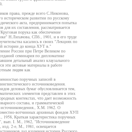
й.
ков права, прежде всего С.Никонова,
го историческом развитии по русскому
идического акта, предпринимается попытка
в для их составления, рассматривается
"Круговая порука как обеспечение
е" Н.Лихачова, СПб., 1901, и в его труде
ручительства касались в своих "Лекциях по
ой истории до конца ХУТ в."
ление России при Петре Великом по
заседаний семинария по дипломатике
жавшим детальный анализ клаузального
ся эти актовые материалы в работе
отным людям как
ученностью поручных записей в
лингвистического источниковедения.
идов деловых бумаг обусловливается тем,
матических элементов представлен в этих
ородных контекстах, что дает возможность
варного состава, и грамматической
 источниковедения., Х.М. 1962. О
 поместно-вотчинных архивных фондов ХУП
М., 1958, Краткая характеристика поручных
 вып. I. М., 1962, "Источниковедение
изд. 2-е, М., 1981, освещается
источников дал изучения истории Русского