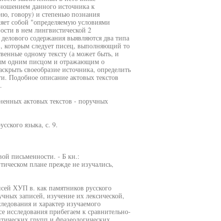
тношением данного источника к
ию, говору) и степенью познания
ляет собой "определяемую условиями
ости в нем лингвистической 2
 делового содержания выявляются два типа
), которым следует писец, выполняющий то
венные одному тексту (а может быть, и
ным одним писцом и отражающим о
аскрыть своеобразие источника, определить
ти. Подобное описание актовых текстов
.
аненных актовых текстов - поручных
сского языка, с. 9.
ой письменности. - Б кн.:
. тическом плане прежде не изучались,
сей ХУП в. как памятников русского
учных записей, изучение их лексической,
ледования и характер изучаемого
се исследования прибегаем к сравнительно-
нтических групп и фразеологических