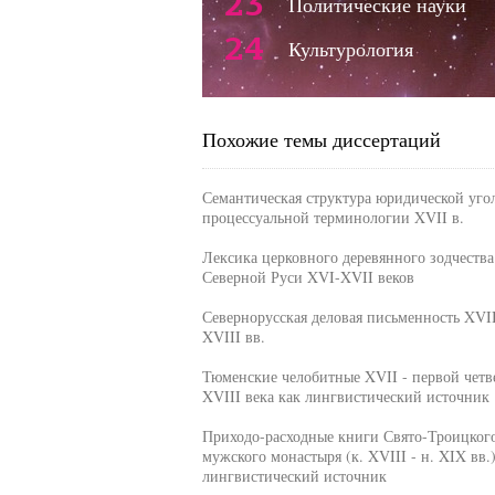
23
Политические науки
24
Культурология
Похожие темы диссертаций
Семантическая структура юридической уго
процессуальной терминологии XVII в.
Лексика церковного деревянного зодчества
Северной Руси XVI-XVII веков
Севернорусская деловая письменность XVII
XVIII вв.
Тюменские челобитные XVII - первой четв
XVIII века как лингвистический источник
Приходо-расходные книги Свято-Троицког
мужского монастыря (к. XVIII - н. XIX вв.)
лингвистический источник