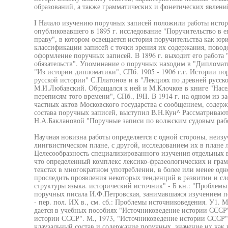
образований, а также грамматических и фонетических явлени
I Начало изучению поручных записей положили работы истори
опубликовавшего в 1895 г. исследование "Поручительство в е
праву", в котором освещается история поручительства как юр
классификации записей с точки зрения их содержания, поводо
оформление поручных записей. В 1896 г. выходит его работа 
обязательств". Упоминание о поручных находим в "Дипломатик
"Из истории дипломатики", СПб. 1905 - 1906 г.г. Истории по
русской истории" С.Платонов и в "Лекциях по древней русск
М.И.Любавский. Обращался к ней и М.Клочков в книге "Насе
переписям того времени", СПб., I9II. В 1914 г. на одном из 
частных актов Московского государства с сообщением, содер
состава поручных записей, выступил В.Н.Кун^ Рассматривают
Н.А.Баклановой "Поручные записи по волжским судовым раб
Научная новизна работы определяется с одной стороны, неиз
лингвистическом плане, с другой, исследованием их в плане 
Целесообразность специализированного изучения отдельных в
что определенный комплекс лексико-фразеологических и грам
текстах в многократном употреблении, в более или менее одн
проследить проявления некоторых тенденций в развитии и сло
структуры языка. исторический источник" - Б кн.: "Проблемы
поручных писала И.Ф.Петровская, занимавшаяся изучением
- пер. пол. ИХ в., см. сб.: Проблемы источниковедения. У1. 
дается в учебных пособиях "Источниковедение истории СССР",
истории СССР". М., 1973, "Источниковедение истории СССР", 
клаузальный состав и содержание поручных, значение их как 