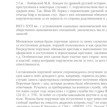
2 См. : Любавский М.К. Лекции по древней русской истории до
преступления в некоторых случаях). С поручительством был с
средние века. Так, Иван III, борясь с пережитками удельной
отъезда бояр и вольных слуг, брал с них письменные обязате
поручительством за их верность со стороны родственников и 
ВХУ1-ХУП вв., с усложнением социально-экономической жи
общественно-экономических отношений, увеличилось число д
записей.
Московские князья брали поручные записи со своих служилы
за поступление доходов, порукой пользовались и как средст
Посредством поручных обязывали крестьян к выполнению те
оформляли и поступление в черносошные крестьяне, заключен
т.д. Особенностью этих сделок было участие трех сторон: чело
и властей, перед которыми поручители несли за того, за ког
ответственность.
Составлением поручной записи сопровождалось получение зе
срок какого-либо доходного дела, например, перевоза на реке,
случаях запись гарантировала своевременное получение обро
Поручные брали с лиц, которые должны были обеспечить явк
ответчиков. Ручались за прибираемых на военную службу, обя
тот нашъ салдат году недослужа з гсдрвы службы без гсдрва Я
124 (I), л. 378). За побег со службы наказывали кнутом и за
полк. Нужны были поручные при вступлении в круг ремеслен
слободtf прибыл въ семъсотъ двадесятъ второмъ год}? по пор
-читаем в сказке К.Зевалова от 1744 г. (ПМДП, 173). Указом 