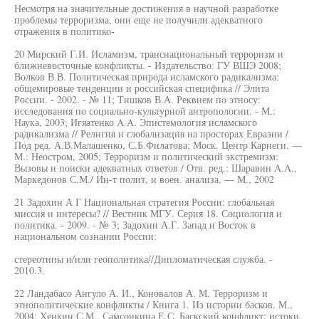
Несмотря на значительные достижения в научной разработке
проблемы терроризма, они еще не получили адекватного
отражения в политико-
20 Мирский Г.И. Исламизм, транснациональный терроризм и
ближневосточные конфликты. - Издательство: ГУ ВШЭ 2008;
Волков В.В. Политическая природа исламского радикализма:
общемировые тенденции и российская специфика // Элита
России. - 2002. - № 11; Тишков В.А. Реквием по этносу:
исследования по социально-культурной антропологии. - М.:
Наука, 2003; Игяатенко A.A. Эпистемология исламского
радикализма // Религия и глобализация на просторах Евразии /
Под ред. А.В.Малашенко, С.Б.Филатова; Моск. Центр Карнеги. —
М.: Неостром, 2005; Терроризм и политический экстремизм:
Вызовы и поиски адекватных ответов / Отв. ред.: Шаравин A.A.,
Маркедонов С.М./ Ин-т полит, и воен. анализа. — М., 2002
21 Задохин А Г Национальная стратегия России: глобальная
миссия и интересы? // Вестник МГУ. Серия 18. Социология и
политика. - 2009. - № 3; Задохин А.Г. Запад и Восток в
национальном сознании России:
стереотипы и/или геополитика//Дипломатическая служба. -
2010.3.
22 Ландабасо Ангуло А. И., Коновалов А. М. Терроризм и
этнополитические конфликты / Книга 1. Из истории басков. М.,
2004; Хенкин С.М., Самсонкина Е.С. Баскский конфликт: истоки,