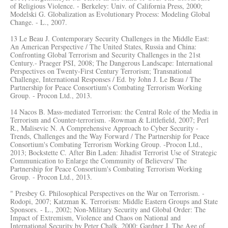
of Religious Violence. - Berkeley: Univ. of California Press, 2000;
Modelski G. Globalization as Evolutionary Process: Modeling Global
Change. - L., 2007.
13 Le Beau J. Contemporary Security Challenges in the Middle East:
An American Perspective / The United States, Russia and China:
Confronting Global Terrorism and Security Challenges in the 21st
Century.- Praeger PSI, 2008; The Dangerous Landscape: International
Perspectives on Twenty-First Century Terrorism; Transnational
Challenge, International Responses / Ed. by John J. Le Beau / The
Partnership for Peace Consortium's Combating Terrorism Working
Group. - Procon Ltd., 2013.
14 Nacos B. Mass-mediated Terrorism: the Central Role of the Media in
Terrorism and Counter-terrorism. -Rowman & Littlefield, 2007; Perl
R., Malisevic N. A Comprehensive Approach to Cyber Security -
Trends, Challenges and the Way Forward / The Partnership for Peace
Consortium's Combating Terrorism Working Group. -Procon Ltd.,
2013; Bockstette C. After Bin Laden: Jihadist Terrorist Use of Strategic
Communication to Enlarge the Community of Believers/ The
Partnership for Peace Consortium's Combating Terrorism Working
Group. - Procon Ltd., 2013.
" Presbey G. Philosophical Perspectives on the War on Terrorism. -
Rodopi, 2007; Katzman K. Terrorism: Middle Eastern Groups and State
Sponsors. - L., 2002; Non-Military Security and Global Order: The
Impact of Extremism, Violence and Chaos on National and
International Security by Peter Chalk, 2000; Gardner J. The Age of