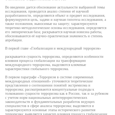
Во введении дается обоснование актуальности выбранной темы
исследования, проводится анализ степени её научной
разработанности, определяются объект и предмет исследования,
формулируются цель, задачи и научная гипотеза исследования, а
также положения, выносимые на защиту; характеризуются
теоретико-методологические основы исследования, определяется
его эмпирическая база; раскрывается научная новизна работы,
обосновываются её научно-практическая значимость и степень
апробации.
В первой главе «Глобализация и международный терроризм»
раскрывается сущность терроризма, определяются особенности
влияния процесса глобализации на трансформацию
международного терроризма, выделяются ключевые
характеристики глобального терроризма.
В первом параграфе «Терроризм в системе современных
международных отношений» уточняются теоретические
представления о соотношении понятий экстремизма и
терроризма; рассматриваются концептуальные подходы к
толкованию сущности терроризма как в России, так и за рубежом
с учетом норм национальных антитеррористических
законодательств и фундаментальных разработок ведущих
специалистов в сфере анализа терроризма; выделяются и
характеризуются основные этапы исторического развития
терроризма; выявляется характер влияния процесса глобализации