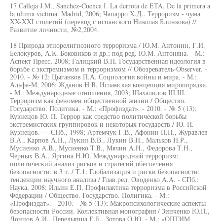
17 Calleja J.M., Sanchez-Cuenca I. La derrota de ETA. De la primera a
la ultima victima. Madrid, 2006; Чапарро Х.Д.. Терроризм - чума
XX-XXI столетий (перевод с испанского Николая Блинкова) //
Развитие личности, №2,2004.
18 Природа этнорелигиозного терроризма / Ю.М. Антонин, Г.И.
Белокуров, А.К. Боковиков и др.; под ред. Ю.М. Антоняна. - М.:
Аспект Пресс, 2008; Галицкий В.П. Государственная идеология в
борьбе с экстремизмом и терроризмом // Обозреватель-Observer. -
2010. - № 12; Цыганков П.А. Социология войны и мира. - М.:
Альфа-М, 2006; Жданов H.B. Исламская концепция миропорядка.
- М.: Международные отношения, 2003; Шахалилов Ш.Ш.
Терроризм как феномен общественной жизни / Общество.
Государство. Политика. - М.: «Профиздат». - 2010. - № 5 (13);
Кузнецов Ю. П. Террор как средство политической борьбы
экстремистских группировок и некоторых государств / Ю. П.
Кузнецов. — СПб., 1998; Артемчук Г.В., Афонин П.Н., Журавлев
В.А., Карпов А.Н., Лукин В.В., Лукин B.H., Мальков Н.Р.,
Мусиенко A.B., Мусиенко T.B., Мячин A.H., Федорова Т.Н.,
Черных В.А., Яргина Н.Ю. Международный терроризм:
политический анализ рисков и стратегий обеспечения
безопасности: в 3 т. / Т.1: Глобализация и риски безопасности:
тенденции научного анализа / Глав.ред. Оводенко A.A. - СПб.:
Наука, 2008; Ильин Е.П. Профилактика терроризма в Российской
Федерации / Общество. Государство. Полигика. - М.:
«Профиздат». - 2010. - № 5 (13); Макропсихологические аспекты
безопасности России. Коллективная монография / Зинченко Ю.П.,
Донцов А.И., Перелыпша Е.Б., Зотова О.Ю. - М.: «ОПТИМ