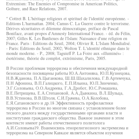
Extremism: The Enemies of Compromise in American Politics,
Golture, and Race Relations, 2007.
" Cottret B. L'héritage religieux et spirituel de l'identité européenne. -
Editions L'harmattan. 2004; Camus C. La Guerre contre le terrorisme.
Dérives sécuritaires et dilemme démocratique, préface de Pascal
Boniface, avant-propos d'Amnesty International France. - éd. du Félin,
2007; Gilles K. Les Banlieues de l'Islam: Naissance d'une religion en
France. Paris : Editions du Seuil, 2004; Olivier R. L'Islam Mondialisé.
- Paris: Editions du Seuil, 2002; Wolton T. L'identité ethnique dans le
monde moderne. - P., 2008; Taguieff P. La Foire aux «illuminés» :
ésotérisme, théorie du complot, extrémisme, Paris, 2005.
В России проблемам терроризма и обеспечения международной
безопасности посвящены работы Ю.А.Антоняна, Ю.П.Кузнецова,
Н.В.Жданова, П.А.Цыганкова, Ш.Ш.Шахалилова, Г.В.Артемчука,
П.Н Афонина, В.П.Галицкого, Е.П.Ильина, Ю.П.Зинченко,
Э.Г.Соловьева, О.О.Андреева, Г.А.Дробот, Ю.С.Ромашева,
В.Е.Петрищева, Е.А.Степановой, А.А.Дынкина, В.Л.Шульца,
В.В.Устинова, В.В.Штоля, С.И.Грачева, О.А.Колобова,
Е.Я.Сатановского и др.18 Эффективность профилактики
терроризма в России во многом связана с установлением более
тесного диалога между государственными органами власти и
институтами гражданского общества. Важное значение в этом
контексте имеют работы отечественного политолога
А.И.Соловьева19. Взаимосвязь этнорелигиозного экстремизма и
терроризма на Северном Кавказе является объектом изучения