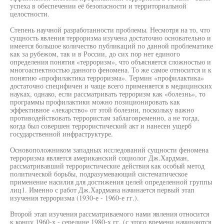
успеха в обеспечении её безопасности и территориальной
целостности.
Степень научной разработанности проблемы. Несмотря на то, что
сущность явления терроризма изучена достаточно основательно и
имеется большое количество публикаций по данной проблематике
как за рубежом, так и в России, до сих пор нет единого
определения понятия «терроризм», что объясняется сложностью и
многоаспектностью данного феномена. То же самое относится и к
понятию «профилактика терроризма». Термин «профилактика»
достаточно специфичен и чаще всего применяется в медицинских
науках, однако, если рассматривать терроризм как «болезнь», то
программы профилактики можно позиционировать как
эффективное «лекарство» от этой болезни, поскольку важно
противодействовать террористам заблаговременно, а не тогда,
когда был совершен террористический акт и нанесен ущерб
государственной инфраструктуре.
Основоположником западных исследований сущности феномена
терроризма является американский социолог Дж.Хардман,
рассматривавший террористические действия как особый метод
политической борьбы, подразумевающий систематическое
применение насилия для достижения целей определенной группы
лиц1. Именно с работ Дж.Хардмана начинается первый этап
изучения терроризма (1930-е - 1960-е гг.).
Второй этап изучения рассматриваемого нами явления относится
к концу 1960-х - середине 1980-х гг. (с этого времени начинаются