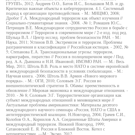
ГРУПП», 2012; Андреев О.О., Батов И.С., Большаков М.В. и др.
Критически важные объекты и кибертерроризм. 4.1. Системный
подход к организации противодействия. - М.: МНЦМО, 2008;
Дробог Г.А. Международный терроризм как объект изучения //
Социально-гуманитарные знания. -2008. -№ 1; Ромашев Ю.С.,
Петрищев В.Е. Международное сотрудничество России в борьбе с
терроризмом // Терроризм в современном мире / 2-е изд. под ред.
Шульца В.Л. / Центр исслед. проблем безопасности РАН. - М.:
Наука, 2011; Устинов В.В. Экстремизм и терроризм. Проблемы
разграничения и классификации // Российская юстиция. - 2002, №
5; Степанова Е.А. Транснациональные угрозы: терроризм,
наркографик, пиратство // Россия в полицешричном мире / Под.
ред. A.A. Дынкина и Н.И. Ивановой; ИМЭМО РАН. — М.: Весь
Мир, 2011; Штоль В.В. Роль и место НАТО в системе европейской
и международной безопасности в условиях глобализации. - М.:
Научная книга. -2006; Штоль В.В. Армия «Нового мирового
порядка». - М.: ОГИ, 2010; Соловьев Э.Г. Россия во
внешнеполитической стратегии Б. Обамы: преемственность и
обновление // Мировая экономика и международные отношения. -
2010. - № 8; Соловьев Э.Г. Террористические организации как
субъект международных отношений в меняющемся мире //
Актуальные проблемы американистики: Материалы десятого
международного научного семинара «Россия, НАТО и США в
антитеррористической коалиции. Н.Новгород, 2004; Грачев С.И.,
Колобов O.A., Корнилов A.A. Соединенные Штаты Америки и
международный терроризм. Нижний Новгород, 1999;
Сатановский Е. Я. Россия и Ближний Восток. Котел с
неприятностями. —М.: Эксмо, 2012.