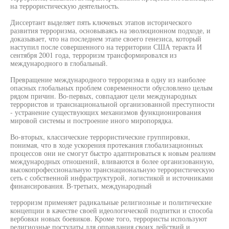
на террористическую деятельность.
Диссертант выделяет пять ключевых этапов исторического
развития терроризма, основываясь на эволюционном подходе, и
доказывает, что на последнем этапе своего генезиса, который
наступил после совершенного на территории США теракта И
сентября 2001 года, терроризм трансформировался из
международного в глобальный.
Превращение международного терроризма в одну из наиболее
опасных глобальных проблем современности обусловлено целым
рядом причин. Во-первых, совпадают цели международных
террористов и транснациональной организованной преступности
- устранение существующих механизмов функционирования
мировой системы и построение иного миропорядка.
Во-вторых, классические террористические группировки,
понимая, что в ходе ускорения протекания глобализационных
процессов они не смогут быстро адаптироваться к новым реалиям
международных отношений, вливаются в более организованную,
высокопрофессиональную транснациональную террористическую
сеть с собственной инфраструктурой, логистикой и источниками
финансирования. В-третьих, международный
терроризм применяет радикальные религиозные и политические
концепции в качестве своей идеологической подпитки и способа
вербовки новых боевиков. Кроме того, террористы используют
религиозные постулаты для оправдания своих действий и