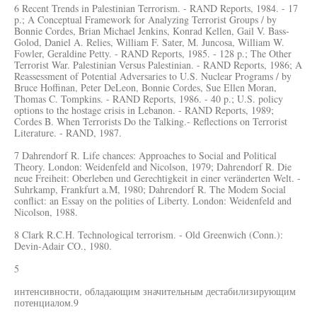
6 Recent Trends in Palestinian Terrorism. - RAND Reports, 1984. - 17
p.; A Conceptual Framework for Analyzing Terrorist Groups / by
Bonnie Cordes, Brian Michael Jenkins, Konrad Kellen, Gail V. Bass-
Golod, Daniel A. Relies, William F. Sater, M. Juncosa, William W.
Fowler, Geraldine Petty. - RAND Reports, 1985. - 128 p.; The Other
Terrorist War. Palestinian Versus Palestinian. - RAND Reports, 1986; A
Reassessment of Potential Adversaries to U.S. Nuclear Programs / by
Bruce Hoffinan, Peter DeLeon, Bonnie Cordes, Sue Ellen Moran,
Thomas C. Tompkins. - RAND Reports, 1986. - 40 p.; U.S. policy
options to the hostage crisis in Lebanon. - RAND Reports, 1989;
Cordes B. When Terrorists Do the Talking.- Reflections on Terrorist
Literature. - RAND, 1987.
7 Dahrendorf R. Life chances: Approaches to Social and Political
Theory. London: Weidenfeld and Nicolson, 1979; Dahrendorf R. Die
neue Freiheit: Oberleben und Gerechtigkeit in einer veränderten Welt. -
Suhrkamp, Frankfurt a.M, 1980; Dahrendorf R. The Modem Social
conflict: an Essay on the polities of Liberty. London: Weidenfeld and
Nicolson, 1988.
8 Clark R.C.H. Technological terrorism. - Old Greenwich (Conn.):
Devin-Adair CO., 1980.
5
интенсивности, обладающим значительным дестабилизирующим
потенциалом.9