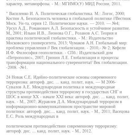
характер, метаморфозы. - М.: МГИМО(У) МИД России, 2011.
" Василенко И. А. Политическая глобалистика. М.: Логос, 2000;
Костин А. Безопасность человека в глобальной полигике //Вестник
Моск. Ун-та, серия 12. Политические науки. — 2010. — №4;
Урсул А.Д., Романович А.Л. Безопасность и устойчивое развитие.
М„ 2001; Ильин И.В., Леонова О.Г., Розанов A.C. Теория и
практика политической глобалистики. - М.: Издательство
Московского университета, 2013; Чумаков А.Н. Глобальный мир:
проблема управления // Век глобализации. - 2010,- № 2; Кефели
И.Ф. Философия геополитики. - СПб.: Издательский дом
«Петрополис», 2007; Гринин Л.Е. Глобализация и процессы
трансформации национального суверенитета// Век глобализации.
-2008. -№1.
24 Новак С.Е. Идейно-политические основы современного
терроризма: автореф. дис. ... канд. полит, наук. — М 2006-
Сувалов А.Е. Международная политика и международные
структуры противодействия терроризму в государствах СНГ и
ШОС в конце XX - начале XXI века: автореф. дис. ... канд. полит,
наук. - М., 2007; Журавлев Д.А. Международный терроризм в
информационно-коммуникативном пространстве мировой
политики: автореф. дис.... канд. полит, наук. - М., 2011; Васецова
Е.С. Роль международных в
политическом противодействии современному терроризму:
автореф. дис. ... канд. полит, наук. - М., 2012.