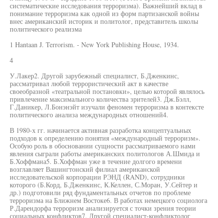
систематические исследования терроризма). Важнейший вклад в
понимание терроризма как одной из форм партизанской войны
внес американский историк и политолог, представитель школы
политического реализма
1 Hantaan J. Terrorism. - New York Publishing House, 1934.
4
У.Лакер2. Другой зарубежный специалист, Б.Дженкинс,
рассматривал любой террористический акт в качестве
своеобразной «театральной постановки», целью которой являлось
привлечение максимального количества зрителей3. Дж.Бэлл,
Г.Даникер, Л.Бонэнэйт изучали феномен терроризма в контексте
политического анализа международных отношений4.
В 1980-х гг. начинается активная разработка концептуальных
подходов к определению понятия «международный терроризм».
Особую роль в обосновании сущности рассматриваемого нами
явления сыграли работы американских политологов А.Шмида и
Б.Хоффмана5. Б.Хоффман уже в течение долгого времени
возглавляет Вашингтонский филиал американской
исследовательской корпорации РЭНД (RAND), сотрудники
которого (Б.Корд, Б.Дженкинс, К.Келлен, С.Моран, У.Сейтер и
др.) подготовили ряд фундаментальных отчетов по проблеме
терроризма на Ближнем Востоке6. В работах немецкого социолога
Р.Дарендорфа терроризм анализируется с точки зрения теории
социальных конфликтов7. Другой специалист-конфликтолог