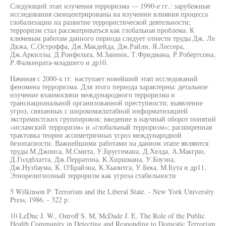
Следующий этап изучения терроризма — 1990-е гг.: зарубежные
исследования сконцентрированы на изучении влияния процесса
глобализации на развитие террористической деятельности;
терроризм стал рассматриваться как глобальная проблема. К
ключевым работам данного периода следует отнести труды Дж. Ле
Дкжа, С.Остроффа, Дж.Макдейда, Дж.Райли, Я.Лессера,
Дж.Аркиллы, Д.Ронфельта, М.Занини, Т.Фридмана, Р.Робертсона,
Р.Фалкенрата-младшего и др10.
Начиная с 2000-х гг. наступает новейший этап исследований
феномена терроризма. Для этого периода характерны: детальное
изучение взаимосвязи международного терроризма и
транснациональной организованной преступности; выявление
угроз, связанных с широкомасштабной информатизацией
экстремистских группировок; введение в научный оборот понятий
«исламский терроризм» и «глобальный терроризм»; расширенная
трактовка теории ассиметричных угроз международной
безопасности. Важнейшими работами на данном этапе являются
труды М.Джонса, М.Смита, У.Бруггемана, Д.Хелда, А.Макгрю,
Д.Голдблатта, Дж.Перратона, К.Хиршмана, У.Боуэна,
Дж.Нузбаума, К. О'Брайэна, К.Хьюитга, У.Бека, М.Бута и др11.
Этнорелигиозный терроризм как угроза стабильности
5 Wilkinson P. Terrorism and the Liberal State. - New York University
Press, 1986. - 322 p.
10 LeDuc J. W., Ostroff S. M, McDade J. E. The Role of the Public
Health Community in Detecting and Responding to Domestic Terrorism