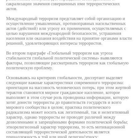
сакрализации значения совершенных ими террористических
актов.
Международный терроризм представляет собой организацию и
осуществление умышленных, противоправных насильственных
актов (действий) или угрозу их применения, осуществляемых с
целью нарушения международной безопасности, устрашения
населения или оказания воздействия на принятие органами власти
решений, удовлетворяющих интересы террористов.
Во втором параграфе «Глобальный терроризм как угроза
стабильности глобальной политической системы» выявляются
факторы, позволяющие рассматривать терроризм как глобальную
политическую проблему.
Основываясь на критериях глобальности, диссертант выделяет
следующие важные характеристики современного терроризма:
ориентация на массовость человеческих потерь; при этом жертвой
терактов становится мирное гражданское население, которое
выполняет в этом случае роль проводника информации, которую
хотят донести террористы до правительств государств и всего
мирового сообщества в целом; практика политического
радикализма может носить как легитимный, так и нелегитимный
характер, однако террористы не проводят различий между
дозволенными и запрещёнными формами политической борьбы;
этнорелигиозный характер терроризма, то есть мотивационной
составляющей террористической деятельности является
принадлежность к той или иной религии/этносу;