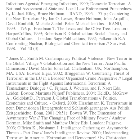
Infectious Agents// Emerging Infections, 1999; Domestic Terrorism. A
National Assessment of State and Local Law Enforcement Preparedness
by K. Jack Riley, Bruce Hoffman. - RAND, 1995. - 77 p.; Countering
the New Terrorism / by Ian O. Lesser, Bruce Hoffman, John Arquilla,
David Ronfeldt, Michele Zanini, Brian Michael Jenkins. - RAND,
1999. - 176 p.; Freedman T. The Lexus and the Olive Tree. London :
HarperCollins, 1999; Robertson R- Globalization: Social Theory and
Global Culture. - London: Sage Publications, 1992; Falkenrath R.A.
Confronting Nuclear, Biological and Chemical terrorism // Survival. -
1998. - Vol 40 (3).
'' Jones M., Smith M. Contemporary Political Violence - New Terror in
the Global Village // Globalization and the New Terror: Asia Pacific
Dimension / David Martin Jones Ed. Cheltenham, UK; Northampton,
MA. USA: Edward Elgar, 2002; Bruggeman W. Countering Threat of
Terrorism in the EU in a Broader Organized Crime Perspective // Legal
Instruments in the Fight Against International Terrorism: A
Transatlantic Dialogue / C. Fijnaut, J. Wouters, and F. Naert Eds.
Leiden; Boston: Martinus Nijhoff Publishers, 2004; HeldD., McGrew
A., GoldblattD., Perraton J. Global Transformations // Politics,
Economics and Culture. - Oxford, 2000; Hirschmann K. Terrorismus in
neun Dimensionen Hintergruede und Schlussfolgerungen// Aus Politik,
Zeitgeschichte. Bonn, 2001 (№51); Bowen W. The Dimension of
Asymmetric War // The Changing Face of Military Power / Andrew
Dorman, Mike Smith and Matthew Uttley Eds. London: Palgrave,
2003; O'Brien K., Nusbaum J. Intelligence Gathering on Asymmetric
Threats - Part One // Jane's Intelligence Review. 2000; Understanding
Terrorism in America (Extremism and Democracy) / by Christopher