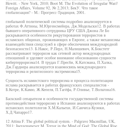
Hewitt. - New York, 2010; Boot M. The Evolution of Irregular War//
Foreign Affairs, Volume 92, № 2,2013; БекУ. Что такое
глобализация? - М.: Прогресс-Традиция, 2001.
глобальной политической системы подробно анализируется в
работах Ф.Аттины, М.Юргенсмейера, Дж.Модельски12. В работах
бывшего оперативного сотрудника ЦРУ США Джона Ле Бо
раскрываются особенности рекрутирования террористов в
исламских общинах, проживающих в Европе, а также механизмы
взаимодействия спецслужб в сфере обеспечения международной
безопасности13. Б.Накос, Р.Перл, Н.Малишевич, К.Бокстетг
рассматривают терроризм как сетевой актор международных
отношений и уделяют особое внимание обоснованию сущности
кибертерроризма14. В трудах Г.Пресби, К.Катсмана, П.Халка,
Дж.Гарднера анализируется взаимосвязь международного
терроризма и религиозного экстремизма15.
Сущность исламистского терроризма и процесса политизации
ислама раскрывается в работах французских специалистов -
Б.Котре, К.Камю, Ж.Кепеля, П.Тагёфа, Р.Оливье, Т.Вольтона16.
Баскский сепаратизм и особенности государственной системы
противодействия терроризму в Испании анализируются в работах
испанских политологов Х.М.Кальехи, И.Санчеса-Куэнки,
Х.Д.Чапарро17.
12 Attina F. The global political system. - Palgrave Macmillan, UK,
2011; Juergensmeyer M. Terror in the Mind of God: The Global Rise