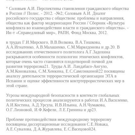
" Соловьев А.И. Перспективы становления гражданского общества
в России // Полис. - 2012. -№2; Соловьев А.И. Диалог
российского государства с обществом: проблемы и направления,
общества как фактор модернизации России / Сборник «Культура
конфликта во взаимодействии власти и гражданского общества». -
Ин-т «Справедливый мир», РАПН, Фонд Москва, 2012.
в трудах Г.И.Мирского, В.В.Волкова, В.А.Тишкова,
А.А.Игнатенко, А.В.Малашенко, С.М.Маркедонова и др.20. В
исследованиях отечественного политолога А.Г.Задохина
раскрываются особенности психологии этнических конфликтов,
которые очень часто становятся плодотворной почвой для
развития терроризма21. Труды А.И. Ландабасо-Ангуло,
А.М.Коновалова, С.М.Хенкина, Е.С.Самсонкиной22 посвящены
анализу деятельности террористической организации ЭТА в
Испании и оценке эффективности контртеррористических мер в
этой стране.
Угрозы международной безопасности в контексте глобальных
политических процессов анализируются в работах И.А.Василенко,
А.И.Костина, А.Д.Урсула, И.В.Ильина, А.Н.Чумакова,
О.Г.Леоновой, И.Ф.Кефели, Л.Е.Гринина и др23.
Проблеме противодействия международному терроризму
посвящены диссертационные исследования С.Е.Новака,
А.Е.Сувалова, Д.А.Журавлева, Е.С.Васецовой24.