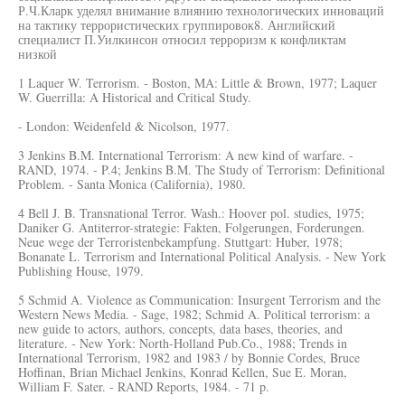
Р.Ч.Кларк уделял внимание влиянию технологических инноваций
на тактику террористических группировок8. Английский
специалист П.Уилкинсон относил терроризм к конфликтам
низкой
1 Laquer W. Terrorism. - Boston, MA: Little & Brown, 1977; Laquer
W. Guerrilla: A Historical and Critical Study.
- London: Weidenfeld & Nicolson, 1977.
3 Jenkins B.M. International Terrorism: A new kind of warfare. -
RAND, 1974. - P.4; Jenkins B.M. The Study of Terrorism: Definitional
Problem. - Santa Monica (California), 1980.
4 Bell J. B. Transnational Terror. Wash.: Hoover pol. studies, 1975;
Daniker G. Antiterror-strategie: Fakten, Folgerungen, Forderungen.
Neue wege der Terroristenbekampfung. Stuttgart: Huber, 1978;
Bonanate L. Terrorism and International Political Analysis. - New York
Publishing House, 1979.
5 Schmid A. Violence as Communication: Insurgent Terrorism and the
Western News Media. - Sage, 1982; Schmid A. Political terrorism: a
new guide to actors, authors, concepts, data bases, theories, and
literature. - New York: North-Holland Pub.Co., 1988; Trends in
International Terrorism, 1982 and 1983 / by Bonnie Cordes, Bruce
Hoffinan, Brian Michael Jenkins, Konrad Kellen, Sue E. Moran,
William F. Sater. - RAND Reports, 1984. - 71 p.