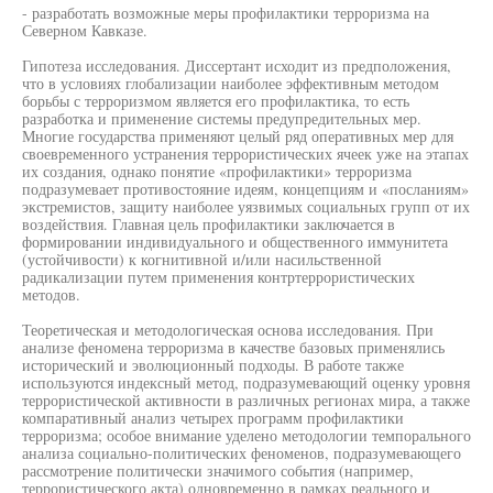
- разработать возможные меры профилактики терроризма на
Северном Кавказе.
Гипотеза исследования. Диссертант исходит из предположения,
что в условиях глобализации наиболее эффективным методом
борьбы с терроризмом является его профилактика, то есть
разработка и применение системы предупредительных мер.
Многие государства применяют целый ряд оперативных мер для
своевременного устранения террористических ячеек уже на этапах
их создания, однако понятие «профилактики» терроризма
подразумевает противостояние идеям, концепциям и «посланиям»
экстремистов, защиту наиболее уязвимых социальных групп от их
воздействия. Главная цель профилактики заключается в
формировании индивидуального и общественного иммунитета
(устойчивости) к когнитивной и/или насильственной
радикализации путем применения контртеррористических
методов.
Теоретическая и методологическая основа исследования. При
анализе феномена терроризма в качестве базовых применялись
исторический и эволюционный подходы. В работе также
используются индексный метод, подразумевающий оценку уровня
террористической активности в различных регионах мира, а также
компаративный анализ четырех программ профилактики
терроризма; особое внимание уделено методологии темпорального
анализа социально-политических феноменов, подразумевающего
рассмотрение политически значимого события (например,
террористического акта) одновременно в рамках реального и