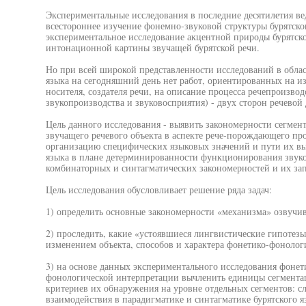
Экспериментальные исследования в последние десятилетия ве
всестороннее изучение фонемно-звуковой структуры бурятског
экспериментальное исследование акцентной природы бурятско
интонационной картины звучащей бурятской речи.
Но при всей широкой представленности исследований в обла
языка на сегодняшний день нет работ, ориентированных на из
носителя, создателя речи, на описание процесса речепроизвод
звукопроизводства и звуковосприятия) - двух сторон речевой 
Цель данного исследования - выявить закономерности сегмен
звучащего речевого объекта в аспекте рече-порождающего пр
организацию специфических языковых значений и пути их вы
языка в плане детерминированности функционирования звук
комбинаторных и синтагматических закономерностей и их запр
Цель исследования обусловливает решение ряда задач:
1) определить основные закономерности «механизма» озвучи
2) проследить, какие «устоявшиеся лингвистические гипотезы
изменением объекта, способов и характера фонетико-фонолог
3) на основе данных экспериментального исследования фонети
фонологической интерпретации вычленить единицы сегментац
критериев их обнаружения на уровне отдельных сегментов: сл
взаимодействия в парадигматике и синтагматике бурятского яз