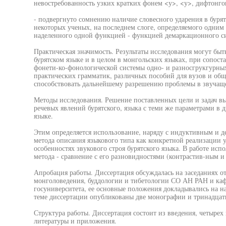
невостребованность узких кратких фонем <у>, <у>, дифтонгов
- подвергнуто сомнению наличие словесного ударения в буря
некоторых ученых, на последнем слоге, определяемого одним
наделенного одной функцией - функцией демаркационного си
Практическая значимость. Результаты исследования могут быт
бурятском языке и в целом в монгольских языках, при сопос
фонети-ко-фонологической системы одно- и разносгрукгурных
практических грамматик, различных пособий для вузов и общ
способствовать дальнейшему разрешению проблемы в звучаще
Методы исследования. Решение поставленных цели и задач вы
речевых явлений бурятского, языка с теми же параметрами в д
языке.
Этим определяется использование, наряду с индуктивным и 
метода описания языкового типа как конкретной реализации 
особенностях звукового строя бурятского языка. В работе исп
метода - сравнение с его разновидностями (контрастив-ным 
Апробация работы. Диссертация обсуждалась на заседаниях о
монголоведения, буддологии и тибетологии СО АН РАН и каф
госуниверситета, ее основные положения докладывались на 
теме диссертации опубликованы две монографии и тринадцать
Структура работы. Диссертация состоит из введения, четырех
литературы и приложения.