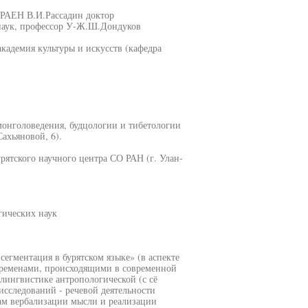
 РАЕН В.И.Рассадин доктор
 наук, профессор У-Ж.Ш.Дондуков
кадемия культуры и искусств (кафедра
монголоведения, будцологии и тибетологии
ахьяновой, 6).
рятского научного центра СО РАН (г. Улан-
гических наук
сегментация в бурятском языке» (в аспекте
еременами, происходящими в современной
 лингвистике антропологической (с сё
исследований - речевой деятельности
ктам вербализации мысли и реализации