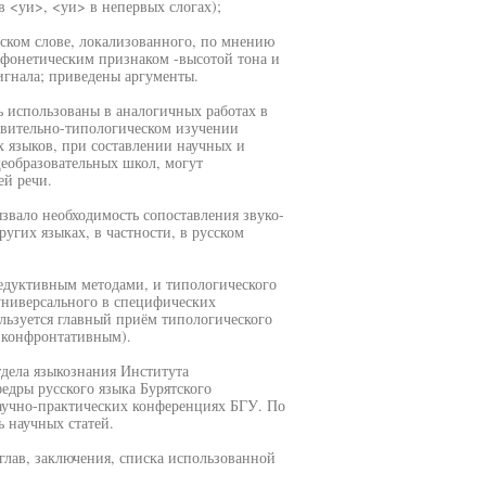
 <уи>, <уи> в непервых слогах);
тском слове, локализованного, по мнению
 фонетическим признаком -высотой тона и
гнала; приведены аргументы.
ь использованы в аналогичных работах в
тавительно-типологическом изучении
 языков, при составлении научных и
еобразовательных школ, могут
й речи.
звало необходимость сопоставления звуко-
ругих языках, в частности, в русском
дедуктивным методами, и типологического
универсального в специфических
ользуется главный приём типологического
и конфронтативным).
тдела языкознания Института
едры русского языка Бурятского
научно-практических конференциях БГУ. По
 научных статей.
 глав, заключения, списка использованной