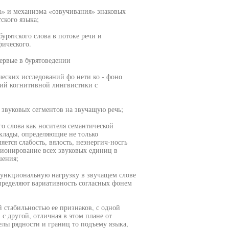
а» и механизма «озвучивания» знаковых
ского языка;
урятского слова в потоке речи и
фического.
первые в бурятоведении
еских исследований фо нети ко - фоно
иций когнитивной лингвистики с
звуковых сегментов на звучащую речь;
го слова как носителя семантической
клады, определяющие не только
яется слабость, вялость, неэнергич-носгь
ионирование всех звуковых единиц в
шения;
функциональную нагрузку в звучащем слове
определяют вариативность согласных фонем
 стабильностью ее признаков, с одной
с другой, отличная в этом плане от
елы рядности и границ то подъему языка,