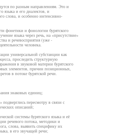
дутся по разным направлениям. Это и
о языка и его диалектов, и
го слова, и особенно интенсивно-
сти фонетики и фонологии бурятского
учение языка через речь, на «присутствие»
ства и речевосприятия (уже -
деятельности человека.
тации универсальной субстанции как
оцесса, проследить структурную
ражения в звуковой материи бурятского
овых элементов, причин позиционных,
етов в потоке бурятской речи.
вания знаковых единиц;
» подверглись пересмотру в связи с
ических описаний;
ческой системы бурятского языка и её
ии речевого потока, методики и
ога, слова, выявить специфику их
ыка, в его звучащей речи;