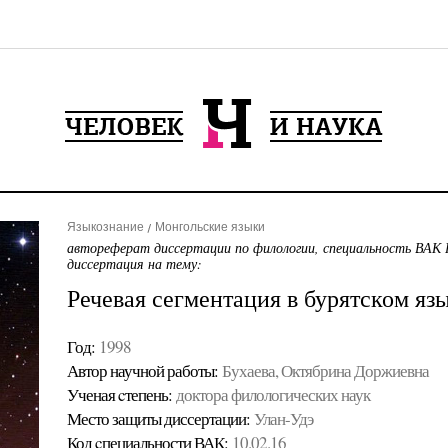
Языкознание
Монгольские языки
автореферат диссертации по филологии, специальность ВАК 
диссертация на тему:
Речевая сегментация в бурятском яз
Год:
1998
Автор научной работы:
Бухаева, Октябрина Доржиевна
Ученая cтепень:
доктора филологических наук
Место защиты диссертации:
Улан-Удэ
Код cпециальности ВАК:
10.02.16