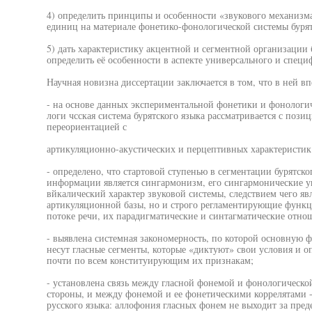
4) определить принципы и особенности «звукового механизм
единиц на материале фонетико-фонологической системы бурят
5) дать характеристику акцентной и сегментной организации б
определить её особенности в аспекте универсального и специ
Научная новизна диссертации заключается в том, что в ней в
- на основе данных экспериментальной фонетики и фонологич
логи чсская система бурятского языка рассматривается с поз
переориентацией с
артикуляционно-акустических и перцептивных характеристик 
- определено, что стартовой ступенью в сегментации бурятско
информации является сингармонизм, его сингармонические у
вйкалический характер звуковой системы, следствием чего явл
артикуляционной базы, но и строго регламентирующие функц
потоке речи, их парадигматические и синтагматические отно
- выявлена системная закономерность, по которой основную 
несут гласные сегменты, которые «диктуют» свои условия и 
почти по всем конституирующим их признакам;
- установлена связь между гласной фонемой и фонологической
стороны, и между фонемой и ее фонетическими коррелятами - 
русского языка: аллофония гласных фонем не выходит за пред