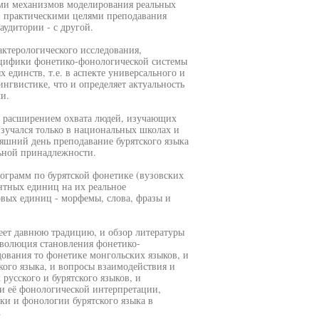
ами механизмов моделирования реальных
и практическими целями преподавания
аудитории - с другой.
актерологического исследования,
ецифики фонетико-фонологической системы
 единств, т.е. в аспекте универсального и
нгвистике, что и определяет актуальность
и.
и с расширением охвата людей, изучающих
изучался только в национальных школах и
няшний день преподавание бурятского языка
льной принадлежности.
рограмм по бурятской фонетике (вузовских
нтных единиц на их реальное
овых единиц - морфемы, слова, фразы и
еет давнюю традицию, и обзор литературы
эволюция становления фонетико-
ования то фонетике монгольских языков, и
кого языка, и вопросы взаимодействия и
усского и бурятского языков, и
и её фонологической интерпретации,
ки и фонологии бурятского языка в
.