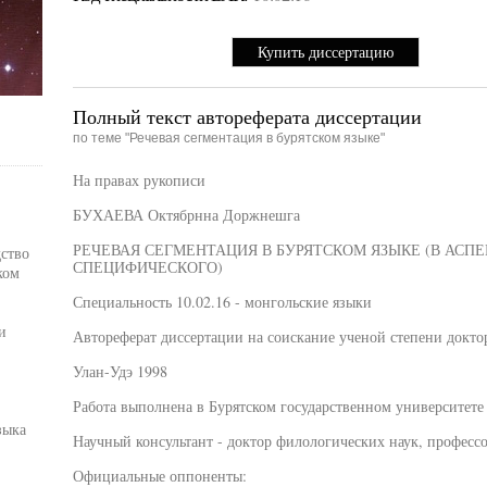
Купить диссертацию
Полный текст автореферата диссертации
по теме "Речевая сегментация в бурятском языке"
На правах рукописи
БУХАЕВА Октябрнна Доржнешга
РЕЧЕВАЯ СЕГМЕНТАЦИЯ В БУРЯТСКОМ ЯЗЫКЕ (В АСП
дство
СПЕЦИФИЧЕСКОГО)
ком
Специальность 10.02.16 - монгольские языки
и
Автореферат диссертации на соискание ученой степени докто
Улан-Удэ 1998
Работа выполнена в Бурятском государственном университете
зыка
Научный консультант - доктор филологических наук, професс
Официальные оппоненты: