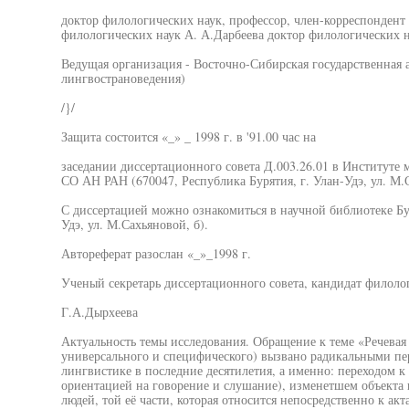
доктор филологических наук, профессор, член-корреспондент
филологических наук А. А.Дарбеева доктор филологических
Ведущая организация - Восточно-Сибирская государственная а
лингвострановедения)
/}/
Защита состоится «_» _ 1998 г. в '91.00 час на
заседании диссертационного совета Д.003.26.01 в Институте 
СО АН РАН (670047, Республика Бурятия, г. Улан-Удэ, ул. М.С
С диссертацией можно ознакомиться в научной библиотеке Бу
Удэ, ул. М.Сахьяновой, б).
Автореферат разослан «_»_1998 г.
Ученый секретарь диссертационного совета, кандидат филоло
Г.А.Дырхеева
Актуальность темы исследования. Обращение к теме «Речевая 
универсального и специфического) вызвано радикальными п
лингвистике в последние десятилетия, а именно: переходом к
ориентацией на говорение и слушание), изменетшем объекта 
людей, той её части, которая относится непосредственно к а