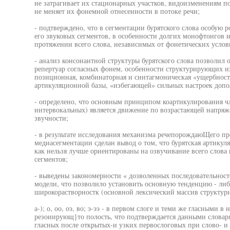
не затрагивает их стационарных участков, видоизменениям по
не меняет их фонемной отнесенности в потоке речи;
- подтверждено, что в сегментации бурятского слова особую 
его звуковых сегментов, в особенности долгих монофтонгов 
протяжении всего слова, независимых от фонетических услов
- анализ консонантной структуры бурятского слова позволил 
репертуар согласных фонем, особенности структурирующих 
позиционная, комбинаторная и синтагмоническая «ущербность
артикуляционной базы, «избегающей» сильных настроек доп
- определено, что основным принципом коартикулирования ч
интервокальных) является движение по возрастающей напряже
звучности;
- в результате исследования механизма речепорождаюЩего пр
медиасегментации сделан вывод о том, что бурятская артикул
как нельзя лучше ориентированы на озвучивание всего слова 
сегментов;
- выведены закономерности « дозволенных последовательност
модели, что позволило установить основную тенденцию - либ
широкорастворностк (основной лексический массив структурир
а-); о, оо, оэ, во; э-ээ - в первом слоге и теми же гласными 
резоиирующ}то полость, что подтверждается данными словаря
гласных после открытых-и узких первослоговых при слово- и