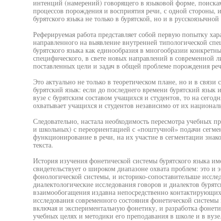
интенций (намерений) говорящего в языковой форме, поиск
процессов порождения и восприятия речи, с одной стороны, 
бурятского языка не только в бурятской, но и в русскоязычной 
Реферируемая работа представляет собой первую попытку хар
направленного на выявление внутренней типологической сп
бурятского языка как единообразия в многообразии конкретных
специфического, в свете новых направлений в современной ли
поставленных цели и задач в общей проблеме порождения реч
Это актуально не только в теоретическом плане, но и в связ
бурятский язык: если до последнего времени бурятский язык 
вузе с бурятским составом учащихся и студентов, то на сегод
охватывает учащихся и студентов независимо от их национа
Следовательно, настала необходимость пересмотра учебных п
и школьных) с переориентацией с «поштучной» подачи сегме
функционирование в речи, на их участие в сегментации знак
текста.
История изучения фонетической системы бурятского языка им
свидетельствует о широком диапазоне охвата проблем: это и 
фонологической системы, и историко-сопоставителыше исслед
диалектологические исследования говоров и диалектов бурятс
взаимообогащения издавна непосредственно контактирующих р
исследования современного состояния фонетической системы 
включая и экспериментальную фонетику, и разработка фонети
учебных целях и методики его преподавания в школе и в вузе