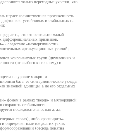
двергаются только переходные участки, что
роль играет количественная протяженность
и дифтонгов, устойчивых и стабильных на
ий;
определить, что относительно малый
их дифференциальных признаков,
» - следствие «неэнергичности»
олнительных артикуляционных усилий;
ленов консонантных групп (двучленных и
нности (от слабого к сильному) и
оцесса на уровне микро- и
яционная база, ее сингармонические уклады
как знаковой единицы, а не его отдельных
ей» фонем в рамках твердо- и мягкорядной
о сохранить стабильность
уется последовательностью а, аа,
в непервых слогах), либо «расширить»
 и определяет налитое долгих узких
 формообразовании (отсюда понятна