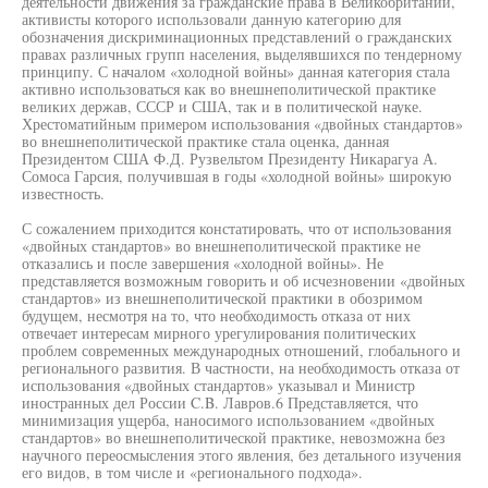
деятельности движения за гражданские права в Великобритании,
активисты которого использовали данную категорию для
обозначения дискриминационных представлений о гражданских
правах различных групп населения, выделявшихся по тендерному
принципу. С началом «холодной войны» данная категория стала
активно использоваться как во внешнеполитической практике
великих держав, СССР и США, так и в политической науке.
Хрестоматийным примером использования «двойных стандартов»
во внешнеполитической практике стала оценка, данная
Президентом США Ф.Д. Рузвельтом Президенту Никарагуа А.
Сомоса Гарсия, получившая в годы «холодной войны» широкую
известность.
С сожалением приходится констатировать, что от использования
«двойных стандартов» во внешнеполитической практике не
отказались и после завершения «холодной войны». Не
представляется возможным говорить и об исчезновении «двойных
стандартов» из внешнеполитической практики в обозримом
будущем, несмотря на то, что необходимость отказа от них
отвечает интересам мирного урегулирования политических
проблем современных международных отношений, глобального и
регионального развития. В частности, на необходимость отказа от
использования «двойных стандартов» указывал и Министр
иностранных дел России C.B. Лавров.6 Представляется, что
минимизация ущерба, наносимого использованием «двойных
стандартов» во внешнеполитической практике, невозможна без
научного переосмысления этого явления, без детального изучения
его видов, в том числе и «регионального подхода».