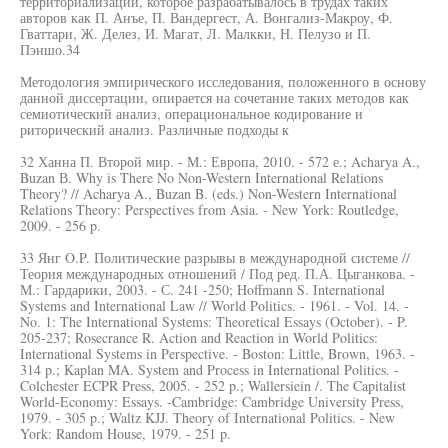
территориализации, которое разрабатывалось в трудах таких
авторов как П. Анъе, П. Вандергест, А. Вонгализ-Макроу, Ф.
Гваттари, Ж. Делез, И. Магат, Л. Малкки, Н. Пелузо и П.
Пэншо.34
Методология эмпирического исследования, положенного в основу
данной диссертации, опирается на сочетание таких методов как
семиотический анализ, операциональное кодирование и
риторический анализ. Различные подходы к
32 Ханна П. Второй мир. - М.: Европа, 2010. - 572 е.; Acharya A.,
Buzan В. Why is There No Non-Western International Relations
Theory? // Acharya A., Buzan B. (eds.) Non-Western International
Relations Theory: Perspectives from Asia. - New York: Routledge,
2009. - 256 p.
33 Янг O.P. Политические разрывы в международной системе //
Теория международных отношений / Под ред. П.А. Цыганкова. -
М.: Гардарики, 2003. - С. 241 -250; Hoffmann S. International
Systems and International Law // World Politics. - 1961. - Vol. 14. -
No. 1: The International Systems: Theoretical Essays (October). - P.
205-237; Rosecrance R. Action and Reaction in World Politics:
International Systems in Perspective. - Boston: Little, Brown, 1963. -
314 p.; Kaplan MA. System and Process in International Politics. -
Colchester ECPR Press, 2005. - 252 p.; Wallersiein /. The Capitalist
World-Economy: Essays. -Cambridge: Cambridge University Press,
1979. - 305 p.; Waltz KJJ. Theory of International Politics. - New
York: Random House, 1979. - 251 p.