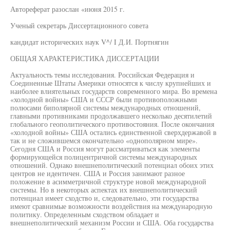
Автореферат разослан «июня 2015 г.
Ученый секретарь Диссертационного совета
кандидат исторических наук V^/ I Д.И. Портнягин
ОБЩАЯ ХАРАКТЕРИСТИКА ДИССЕРТАЦИИ
Актуальность темы исследования. Российская Федерация и
Соединенные Штаты Америки относятся к числу крупнейших и
наиболее влиятельных государств современного мира. Во времена
«холодной войны» США и СССР были противоположными
полюсами биполярной системы международных отношений,
главными противниками продолжавшего несколько десятилетий
глобального геополитического противостояния. После окончания
«холодной войны» США остались единственной сверхдержавой в
так и не сложившемся окончательно «однополярном мире».
Сегодня США и Россия могут рассматриваться как элементы
формирующейся полицентричной системы международных
отношений. Однако внешнеполитический потенциал обоих этих
центров не идентичен. США и Россия занимают разное
положение в асимметричной структуре новой международной
системы. Но в некоторых аспектах их внешнеполитический
потенциал имеет сходство и, следовательно, эти государства
имеют сравнимые возможности воздействия на международную
политику. Определенным сходством обладает и
внешнеполитический механизм России и США. Оба государства