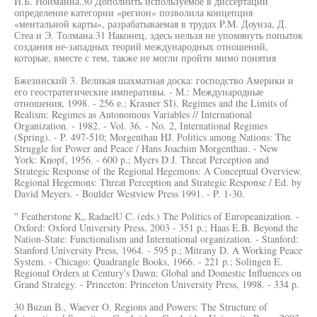
И.Б. Нойманна.30 Дополнить используемое в диссертации
определение категории «регион» позволила концепция
«ментальной карты», разрабатываемая в трудах P.M. Доунза, Д.
Стеа и Э. Толмана.31 Наконец, здесь нельзя не упомянуть попыток
создания не-западных теорий международных отношений,
которые, вместе с тем, также не могли пройти мимо понятия
Бжезинский 3. Великая шахматная доска: господство Америки и
его геостратегические императивы. - М.: Международные
отношения, 1998. - 256 е.; Krasner SI). Regimes and the Limits of
Realism: Regimes as Autonomous Variables // International
Organization. - 1982. - Vol. 36. - No. 2, International Regimes
(Spring). - P. 497-510; Morgenthau HJ. Politics among Nations: The
Struggle for Power and Peace / Hans Joachim Morgenthau. - New
York: Knopf, 1956. - 600 p.; Myers D J. Threat Perception and
Strategic Response of the Regional Hegemons: A Conceptual Overview.
Regional Hegemons: Threat Perception and Strategic Response / Ed. by
David Meyers. - Boulder Westview Press 1991. - P. 1-30.
" Featherstone K„ RadaelU C. (eds.) The Politics of Europeanization. -
Oxford: Oxford University Press, 2003 - 351 p.; Haas E.B. Beyond the
Nation-State: Functionalism and International organization. - Stanford:
Stanford University Press, 1964. - 595 p.; Mitrany D. A Working Peace
System. - Chicago: Quadrangle Books, 1966. - 221 p.; Solingen E.
Regional Orders at Century's Dawn: Global and Domestic Influences on
Grand Strategy. - Princeton: Princeton University Press, 1998. - 334 p.
30 Buzan В., Waever O. Regions and Powers: The Structure of