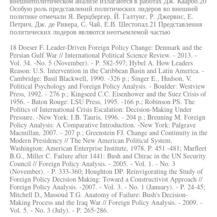
внешнеполитическом анализе излагаются в работах Дж. Каарбо.20
Особую роль представлений политических лидеров во внешней
политике отмечали Я. Верцбергер, Й. Галтунг, Р. Джервис, Е.
Петрич, Дж. де Ривера, С. Чай, Е.В. Шестопал.21 Представления
политических лидеров являются неотъемлемой частью
18 Doeser F. Leader-Driven Foreign Policy Change: Denmark and the
Persian Gulf War // International Political Science Review. - 2013. -
Vol. 34. -No. 5 (November). - P. 582-597; Hybel A. How Leaders
Reason: U.S. Intervention in the Caribbean Basin and Latin America. -
Cambridge: Basil Blackwell, 1990. -326 p.; Singer E., Hudson, V.
Political Psychology and Foreign Policy Analysis. - Boulder: Westview
Press, 1992. - 276 p.; Kingseed C.C. Eisenhower and the Suez Crisis of
1956. - Baton Rouge: LSU Press, 1995. -166 p.; Robinson PS. The
Politics of International Crisis Escalation: Decision-Making Under
Pressure. -New York: I.B. Tauris, 1996. - 204 p.; Breuning M. Foreign
Policy Analysis: A Comparative Introduction. -New York: Palgrave
Macmillan, 2007. - 207 p.; Greenstein FJ. Change and Continuity in the
Modern Presidency // The New American Political System.
Washington: American Enterprise Institute, 1978. P. 451 -481; Marfleet
B.G., Miller C. Failure after 1441: Bush and Chirac in the UN Security
Council // Foreign Policy Analysis. - 2005. - Vol. 1. - No. 3
(November). - P. 333-360; Houghton DP. Reinvigorating the Study of
Foreign Policy Decision Making: Toward a Constructivist Approach //
Foreign Policy Analysis. -2007. - Vol. 3. - No. 1 (January). - P. 24-45;
Mitchell D„ Massoud T.G. Anatomy of Failure: Bush's Decision-
Making Process and the Iraq War // Foreign Policy Analysis. - 2009. -
Vol. 5. - No. 3 (July). - P. 265-286.