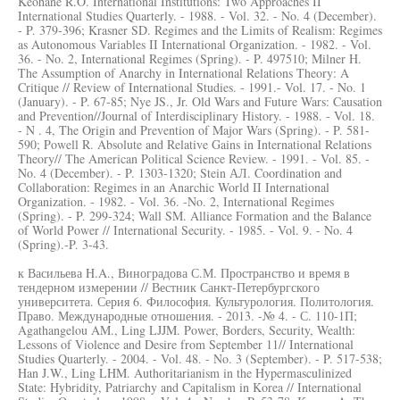
Keohane R.O. International Institutions: Two Approaches II
International Studies Quarterly. - 1988. - Vol. 32. - No. 4 (December).
- P. 379-396; Krasner SD. Regimes and the Limits of Realism: Regimes
as Autonomous Variables II International Organization. - 1982. - Vol.
36. - No. 2, International Regimes (Spring). - P. 497510; Milner H.
The Assumption of Anarchy in International Relations Theory: A
Critique // Review of International Studies. - 1991.- Vol. 17. - No. 1
(January). - P. 67-85; Nye JS., Jr. Old Wars and Future Wars: Causation
and Prevention//Journal of Interdisciplinary History. - 1988. - Vol. 18.
- N . 4, The Origin and Prevention of Major Wars (Spring). - P. 581-
590; Powell R. Absolute and Relative Gains in International Relations
Theory// The American Political Science Review. - 1991. - Vol. 85. -
No. 4 (December). - P. 1303-1320; Stein АЛ. Coordination and
Collaboration: Regimes in an Anarchic World II International
Organization. - 1982. - Vol. 36. -No. 2, International Regimes
(Spring). - P. 299-324; Wall SM. Alliance Formation and the Balance
of World Power // International Security. - 1985. - Vol. 9. - No. 4
(Spring).-P. 3-43.
к Васильева H.A., Виноградова С.М. Пространство и время в
тендерном измерении // Вестник Санкт-Петербургского
университета. Серия 6. Философия. Культурология. Политология.
Право. Международные отношения. - 2013. -№ 4. - С. 110-1П;
Agathangelou AM., Ling LJJM. Power, Borders, Security, Wealth:
Lessons of Violence and Desire from September 11// International
Studies Quarterly. - 2004. - Vol. 48. - No. 3 (September). - P. 517-538;
Han J.W., Ling LHM. Authoritarianism in the Hypermasculinized
State: Hybridity, Patriarchy and Capitalism in Korea // International