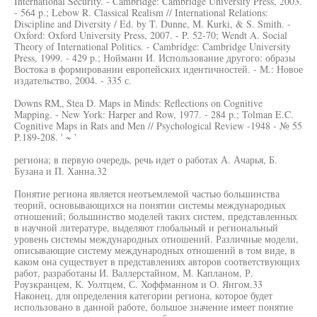
International Security. - Cambridge: Cambridge University Press, 2003.
- 564 p.; Lebow R. Classical Realism // International Relations:
Discipline and Diversity / Ed. by T. Dunne, M. Kurki, & S. Smith. -
Oxford: Oxford University Press, 2007. - P. 52-70; Wendt A. Social
Theory of International Politics. - Cambridge: Cambridge University
Press, 1999. - 429 p.; Нойманн И. Использование другого: образы
Востока в формировании европейских идентичностей. - М.: Новое
издательство, 2004. - 335 с.
Downs RM„ Stea D. Maps in Minds: Reflections on Cognitive
Mapping. - New York: Harper and Row, 1977. - 284 p.; Tolman E.C.
Cognitive Maps in Rats and Men // Psychological Review -1948 - № 55
P.189-208. ' ~ '
региона; в первую очередь, речь идет о работах А. Ачарья, Б.
Бузана и П. Ханна.32
Понятие региона является неотъемлемой частью большинства
теорий, основывающихся на понятии системы международных
отношений; большинство моделей таких систем, представленных
в научной литературе, выделяют глобальный и региональный
уровень системы международных отношений. Различные модели,
описывающие систему международных отношений в том виде, в
каком она существует в представлениях авторов соответствующих
работ, разработаны И. Валлерстайном, М. Капланом, Р.
Роузкранцем, К. Уолтцем, С. Хоффманном и О. Янгом.33
Наконец, для определения категории региона, которое будет
использовано в данной работе, большое значение имеет понятие