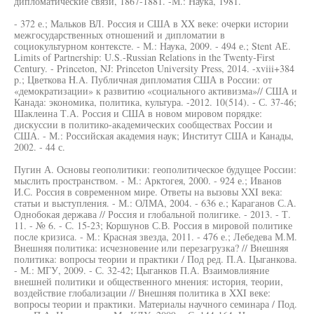
дипломатические связи, 1867-1881. -М.: Наука, 1981.
- 372 е.; Мальков ВЛ. Россия и США в XX веке: очерки истории
межгосударственных отношений и дипломатии в
социокультурном контексте. - М.: Наука, 2009. - 494 е.; Stent АЕ.
Limits of Partnership: U.S.-Russian Relations in the Twenty-First
Century. - Princeton, NJ: Princeton University Press, 2014. -xviii+384
p.; Цветкова H.A. Публичная дипломатия США в России: от
«демократизации» к развитию «социального активизма»// США и
Канада: экономика, политика, культура. -2012. 10(514). - С. 37-46;
Шаклеина Т.А. Россия и США в новом мировом порядке:
дискуссии в политико-академических сообществах России и
США. - М.: Российская академия наук; Институт США и Канады,
2002. - 44 с.
Пугин А. Основы геополитики: геополитическое будущее России:
мыслить пространством. - М.: Арктогея, 2000. - 924 е.; Иванов
И.С. Россия в современном мире. Ответы на вызовы XXI века:
статьи и выступления. - М.: ОЛМА, 2004. - 636 е.; Караганов С.А.
Однобокая держава // Россия и глобальной полигике. - 2013. - Т.
11. - № 6. - С. 15-23; Коршунов С.В. Россия в мировой политике
после кризиса. - М.: Красная звезда, 2011. - 476 е.; Лебедева М.М.
Внешняя политика: исчезновение или перезагрузка? // Внешняя
политика: вопросы теории и практики / Под ред. П.А. Цыганкова.
- М.: МГУ, 2009. - С. 32-42; Цыганков П.А. Взаимовлияние
внешней политики и общественного мнения: история, теории,
воздействие глобализации // Внешняя политика в XXI веке:
вопросы теории и практики. Материалы научного семинара / Под.