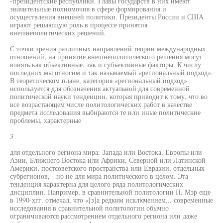
-президентские республики. Главы государств в них имеют
значительные полномочия в сфере формирования и
осуществления внешней политики. Президенты России и США
играют решающую роль в процессе принятия
внешнеполитических решений.
С точки зрения различных направлений теории международных
отношений, на принятие внешнеполитического решения могут
влиять как объективные, так и субъективные факторы. К числу
последних мы относим и так называемый «региональный подход».
В теоретическом плане, категория «региональный подход»
используется для обозначения актуальной для современной
политической науки тенденции, которая приводит к тому, что во
все возрастающем числе политологических работ в качестве
предмета исследования выбираются те или иные политические
проблемы, характерные
3
для отдельного региона мира: Запада или Востока, Европы или
Азии, Ближнего Востока или Африки, Северной или Латинской
Америки, постсоветского пространства или Евразии, отдельных
субрегионов, - но не для мира политического в целом. Эта
тенденция характерна для целого ряда политологических
дисциплин. Например, в сравнительной политологии П. Мэр еще
в 1990-хгг. отмечал, что «[з]а редким исключением... современные
исследования в сравнительной политологии обычно
ограничиваются рассмотрением отдельного региона или даже