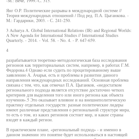
-М.: Вече, 1999.-С. 315.
Янг O.P. Политические разрывы в международной системе //
Теория международных отношений / Под ред. П.А. Цыганкова. -
М.: Гардарики, 2003. - С. 241-250.
3 Acharya A. Global International Relations (IR) and Regional Worlds:
A New Agenda for International Studies // International Studies
Quarterly. - 2014. - Vol. 58. - No. 4. - P. 647-659.
4
разрабатывается теоретико-методологическая база исследования
регионов как территориальных систем, например, в работах Г.М.
Федорова.4 Однако если судить по процитированному выше
заявлению А. Ачарья, есть и проблемы в развитии данного
направления международных исследований. Основная проблема
связана с тем, что, как отмечал П.А. Цыганков, «недостатком
регионального подхода является отсутствие достаточно четких
критериев для выделения того или иного региона как объекта
изучения».5 Это оказывает влияние и на внешнеполитическую
практику отдельных государств: разные политические лидеры
имеют различные представления о региональной структуре мира,
то есть о том, из каких регионов состоит мир, и какие страны
входят в каждый регион.
В практическом плане, «региональный подход» - и именно в
данном значении это понятие будет использоваться в настоящей