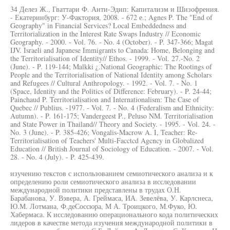
34 Делез Ж., Гваттари Ф. Анти-Эдип: Капитализм и Шизофрения.
- Екатеринбург: У-Фактория, 2008. - 672 е.; Agnes P. The "End of
Geography" in Financial Services? Local Embeddedness and
Territorialization in the Interest Rate Swaps Industry // Economic
Geography. - 2000. - Vol. 76. - No. 4 (October). - P. 347-366; Magat
IJV. Israeli and Japanese Immigrants to Canada: Home, Belonging and
the Territorialisation of Identity// Ethos. - 1999. - Vol. 27.-No. 2
(June). - P. 119-144; Malkki ¿.National Geographic: The Rootings of
People and the Territorialisation of National Identity among Scholars
and Refugees // Cultural Anthropology. - 1992. - Vol. 7. - No. 1
(Space, Identity and the Politics of Difference: February). - P. 24-44;
Painchaud P. Territorialisation and Internationalism: The Case of
Quebec // Publius. -1977. - Vol. 7. - No. 4 (Federalism and Ethnicity:
Autumn). - P. 161-175; Vandergeest P., Peluso NM. Territorialisation
and State Power in Thailand// Theory and Society. - 1995. - Vol. 24. -
No. 3 (June). - P. 385-426; Vongalis-Macrow A. I, Teacher: Re-
Territorialisation of Teachers' Multi-Facctcd Agcncy in Globalized
Education // British Journal of Sociology of Education. - 2007. - Vol.
28. - No. 4 (July). - P. 425-439.
изучению текстов с использованием семиотического анализа и к
определению роли семиотического анализа в исследовании
международной политики представлены в трудах О.Н.
Барабанова, У. Вэвера, А. Греймаса, ИА. Зевелёва, У. Карлснеса,
Ю.М. Лотмана, Ф.деСоссюра, М А. Троицкого, М.Фуко, Ю.
Хабермаса. К исследованию операционального кода политических
лидеров в качестве метода изучения международной политики в