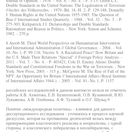
Journal of Opinion. - 1976. - Vol. 6. - No. 4. - P. 3-13; Green L.C.
Double Standards in the United Nations: The Legalization of Terrorism
//Archiv des Völkerrechts. - 1979.-Bd. 18.-H. 2.-P. 129-148; Donnelly
J. Human Rights at the United Nations 1955-1985: The Question of
Bias // International Studies Quarterly. - 1988. - Vol. 32. - No. 3. - P.
275-303; Kirkpatrick J J. Dictatorships and Double Standards:
Rationalism and Reason in Politics. - New York: Simon and Schuster,
1982. - 270 p.
8 Ayoob M. Third World Perspectives on Humanitarian Intervention
and International Administration // Global Governance. - 2004. - Vol.
10.-No. l.-P. 99-118; Vucetic S. A Racialized Peace? IIow Britain and
the U.S. Made Their Relations "Special" // Foreign Policy Analysis. -
2011. - Vol. 7. - No. 4. - P. 403421; Cole D. Enemy Aliens: Double
Standards and Constitutional Freedoms in the War on Terrorism. - New
York: New Press, 2003. - 315 p.; McCgwire M. The Rise of Fall of the
NPT: An Opportunity for Britain // International Affairs (Royal Institute
of International Affairs 1944-). - 2005. - Vol. 81.-No. l.-P. 1157
российских исследователей в данном контексте нельзя не отметить
работы A.B. Ахматова, Е.В. Булипоповой, О.В. Кузьминой, В.Ю.
Лукьянова, A.B. Олейника, А.Ф. Тузовой и О.Г. Шульц.9
Понятие «международная политика» - ключевое для данного
диссертационного исследования - уточнялось в процессе научной
дискуссии, которая на протяжении десятилетий велась между
приверженцами классического реализма и неореализма, с одной
стороны, и классического либерализма и неолиберализма, с