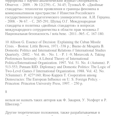
терроризма // научно-аналитический журнал Обозреватель -
Observer. - 2009. - № 12(239).-С. 34-45; ТузоваА.Ф. «Двойные
стандарты»: технологии проявления и границы феномена в
коммуникативном пространстве // Известия Российского
государственного педагогического университета им. А.И. Герцена.
- 2008. - № 67. - С. 285-291; Шульц О.Г. Международные
стандарты и политика «двойных стандартов» в вопросах
международного сотрудничества в области прав человека //
Национальная безопасность / nota bene. -2011.-№5.-С. 167-180.
10 Allison G. Essence of Decision: Explaining the Cuban Missile
Crisis. - Boston: Little Brown, 1971.-338 p.; Bueno de Mesquita B.
Domestic Politics and International Relations // International Studies
Quarterly. -2002. - Vol. 46. - No. 1. - P. 1 -9; Moravcsik A. Taking
Preferences Seriously: A Liberal Theory of International
Politics//International Organization. 1997. Vol. 51. No. 4 (Autumn). P.
513-553; Putnam RJD. Diplomacy and Domestic Politics: The Logic of
Two-Level Games // International Organization. 1988. Vol. 42. No.
3(Summer). P. 427^160; Risse-Kappen T. Cooperation among
Democracies: The European Influence on U. S. Foreign Policy. -
Princeton: Princeton University Press, 1997. - 250 p.
8
нельзя не назвать таких авторов как Ф. Закария, У. Уолфорт и Р.
Швеллер."
Другие теоретические положения, также разрабатываемые в