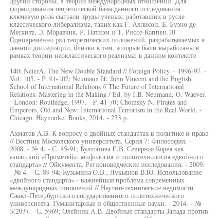
другой стороны, в теории международных отношений. Для
формирования теоретической базы данного исследования
ключевую роль сыграли труды ученых, работавших в русле
классического либерализма, таких как Г. Аллисон, Б. Буэно де
Мескита, Э. Моравчик, Р. Патнэм и Т. Риссе-Каппен.10
Одновременно ряд теоретических положений, разрабатываемых в
данной диссертации, близки к тем, которые были выработаны в
рамках теории неоклассического реализма; в данном контексте
140; NeierA. The New Double Standard // Foreign Policy. - 1996-97. -
Vol. 105. - P. 91-102; Neumann I£. John Vincent and the English
School of International Relations // The Future of International
Relations: Mastering in the Making / Ed. by I.B. Neumann, O. Waever.
- London: Routledge, 1997. - P. 41-70; Chomsky N. Pirates and
Emperors, Old and New: International Terrorism in the Real World. -
Chicago: Haymarket Books, 2014. - 233 p.
Ахматов A.B. К вопросу о двойных стандартах в политике и праве
// Вестник Московского университета. Серия 7: Философия. -
2008. - № 4. - С. 85-91; Бултопова Е.В. Северная Корея как
азиатский «Прометей»: мифология и полштехнология едвойного
стандарта» // Ойкумента. Регионоведческие исследования. - 2009.
- № 4. - С. 89-94; Кузьмина О.В., Лукьянов В.Ю. Использование
«двойного стандарта» - важнейшая проблема современных
международных отношений // Научно-технические ведомости
Санкт-Петербургского государственного политехнического
университета. Гуманитарные и общественные науки. - 2014. - №
3(203). - С. 5969; Олейник А.В. Двойные стандарты Запада против