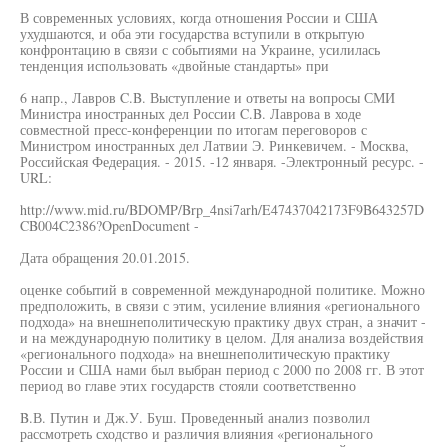
В современных условиях, когда отношения России и США
ухудшаются, и оба эти государства вступили в открытую
конфронтацию в связи с событиями на Украине, усилилась
тенденция использовать «двойные стандарты» при
6 напр., Лавров C.B. Выступление и ответы на вопросы СМИ
Министра иностранных дел России C.B. Лаврова в ходе
совместной пресс-конференции по итогам переговоров с
Министром иностранных дел Латвии Э. Ринкевичем. - Москва,
Российская Федерация. - 2015. -12 января. -Электронный ресурс. -
URL:
http://www.mid.ru/BDOMP/Brp_4nsi7arh/E47437042173F9B643257D
CB004C2386?OpenDocument -
Дата обращения 20.01.2015.
оценке событий в современной международной политике. Можно
предположить, в связи с этим, усиление влияния «регионального
подхода» на внешнеполитическую практику двух стран, а значит -
и на международную политику в целом. Для анализа воздействия
«регионального подхода» на внешнеполитическую практику
России и США нами был выбран период с 2000 по 2008 гг. В этот
период во главе этих государств стояли соответственно
B.В. Путин и Дж.У. Буш. Проведенный анализ позволил
рассмотреть сходство и различия влияния «регионального