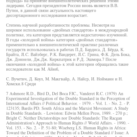
подхода» на принятие внешнеполитических решений этими
лидерами. Сегодня президентом России вновь является В.В.
Путин, в данной связи актуальность настоящего
диссертационного исследования возрастает.
Степень научной разработанности проблемы. Несмотря на
широкое использование «двойных стандартов» в международной
политике, эта категория представляется недостаточно изученной.
В годы «холодной войны» категория «двойных стандартов»
применительно к внешнеполитической практике различных
государств использовалась в работах П.Д. Бардиса, Д. Бёрда, К.
Брайта, JI.C. Вайзберг, Р.К. Вандерет, JI.C. Грина, Ф.К. Дель Бока,
Дж. Доннели, Дж.Дж. Киркпатрик и Р.Д. Эшмора.7 После
окончания «холодной войны» к этой категории обращались такие
исследователи как М. Айюб,
C. Вучетич, Д. Коул, М. Макгвайр, А. Найср, И. Нойманн и Н.
Хомски.8 Среди
7 Ashmore R.D., Bird D„ Del Boca FJC., Vanderet R.C. (1979) An
Experimental Investigation of the Double Standard in the Perception of
International Affairs // Political Behavior. - 1979. - Vol. 1. - No. 2. - P.
123135; Bardis PD. South Africa and the Marxist Movement: A Study
in Double Standards. - Lewiston: Edwin Mellen Press, 1989. - 270 p.;
Bright C. Neither Dictatorships nor Double Standards: The Racgan
Administration's Approach to Human Rights // World Affairs. - 1990. -
Vol. 153. - No. 2. - P. 51-80; Wiseberg LS. Human Rights in Africa:
Toward the Definition of the Problem of a Double Standard // Issue: A