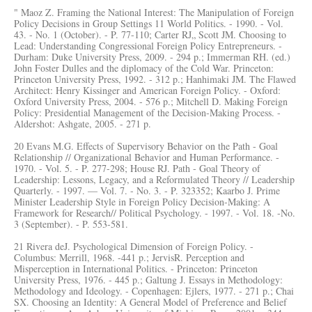
" Maoz Z. Framing the National Interest: The Manipulation of Foreign
Policy Decisions in Group Settings 11 World Politics. - 1990. - Vol.
43. - No. 1 (October). - P. 77-110; Carter RJ„ Scott JM. Choosing to
Lead: Understanding Congressional Foreign Policy Entrepreneurs. -
Durham: Duke University Press, 2009. - 294 p.; Immerman RH. (ed.)
John Foster Dulles and the diplomacy of the Cold War. Princeton:
Princeton University Press, 1992. - 312 p.; Hanhimaki JM. The Flawed
Architect: Henry Kissinger and American Foreign Policy. - Oxford:
Oxford University Press, 2004. - 576 p.; Mitchell D. Making Foreign
Policy: Presidential Management of the Decision-Making Process. -
Aldershot: Ashgate, 2005. - 271 p.
20 Evans M.G. Effects of Supervisory Behavior on the Path - Goal
Relationship // Organizational Behavior and Human Performance. -
1970. - Vol. 5. - P. 277-298; House RJ. Path - Goal Theory of
Leadership: Lessons, Legacy, and a Reformulated Theory // Leadership
Quarterly. - 1997. — Vol. 7. - No. 3. - P. 323352; Kaarbo J. Prime
Minister Leadership Style in Foreign Policy Decision-Making: A
Framework for Research// Political Psychology. - 1997. - Vol. 18. -No.
3 (September). - P. 553-581.
21 Rivera deJ. Psychological Dimension of Foreign Policy. -
Columbus: Merrill, 1968. -441 p.; JervisR. Perception and
Misperception in International Politics. - Princeton: Princeton
University Press, 1976. - 445 p.; Galtung J. Essays in Methodology:
Methodology and Ideology. - Copenhagen: Ejlers, 1977. - 271 p.; Chai
SX. Choosing an Identity: A General Model of Preference and Belief