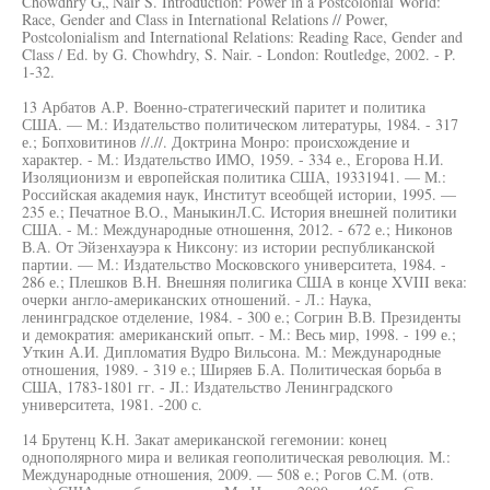
Chowdhry G„ Nair S. Introduction: Power in a Postcolonial World:
Race, Gender and Class in International Relations // Power,
Postcolonialism and International Relations: Reading Race, Gender and
Class / Ed. by G. Chowhdry, S. Nair. - London: Routledge, 2002. - P.
1-32.
13 Арбатов А.Р. Военно-стратегический паритет и политика
США. — М.: Издательство политическом литературы, 1984. - 317
е.; Бопховитинов //.//. Доктрина Монро: происхождение и
характер. - М.: Издательство ИМО, 1959. - 334 е., Егорова Н.И.
Изоляционизм и европейская политика США, 19331941. — М.:
Российская академия наук, Институт всеобщей истории, 1995. —
235 е.; Печатное В.О., МаныкинЛ.С. История внешней политики
США. - М.: Международные отношення, 2012. - 672 е.; Никонов
В.А. От Эйзенхауэра к Никсону: из истории республиканской
партии. — М.: Издательство Московского университета, 1984. -
286 е.; Плешков В.Н. Внешняя полигика США в конце XVIII века:
очерки англо-американских отношений. - Л.: Наука,
ленинградское отделение, 1984. - 300 е.; Согрин В.В. Президенты
и демократия: американский опыт. - М.: Весь мир, 1998. - 199 е.;
Уткин А.И. Дипломатия Вудро Вильсона. М.: Международные
отношения, 1989. - 319 е.; Ширяев Б.А. Политическая борьба в
США, 1783-1801 гг. - JI.: Издательство Ленинградского
университета, 1981. -200 с.
14 Брутенц К.Н. Закат американской гегемонии: конец
однополярного мира и великая геополитическая революция. М.:
Международные отношения, 2009. — 508 е.; Рогов С.М. (отв.