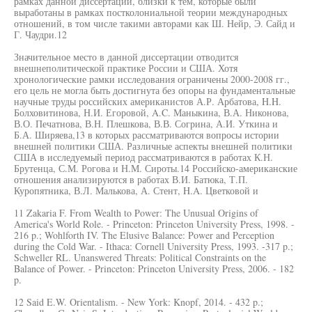
рамках данной диссертации, близки к тем, которые были
выработаны в рамках постколониальной теории международных
отношений, в том числе такими авторами как Ш. Нейр, Э. Сайд и
Г. Чаудри.12
Значительное место в данной диссертации отводится
внешнеполитической практике России и США. Хотя
хронологические рамки исследования ограничены 2000-2008 гг.,
его цель не могла быть достигнута без опоры на фундаментальные
научные труды российских американистов А.Р. Арбатова, H.H.
Болховитинова, Н.И. Егоровой, A.C. Маныкина, В.А. Никонова,
В.О. Печатнова, В.Н. Плешкова, В.В. Согрина, А.И. Уткина и
Б.А. Ширяева,13 в которых рассматриваются вопросы истории
внешней политики США. Различные аспекты внешней политики
США в исследуемый период рассматриваются в работах К.Н.
Брутенца, С.М. Рогова и Н.М. Сироты.14 Российско-американские
отношения анализируются в работах В.И. Батюка, Т.П.
Куропятника, В.Л. Малькова, А. Стент, H.A. Цветковой и
11 Zakaria F. From Wealth to Power: The Unusual Origins of
America's World Role. - Princeton: Princeton University Press, 1998. -
216 p.; Wohlforth IV. The Elusive Balance: Power and Perception
during the Cold War. - Ithaca: Cornell University Press, 1993. -317 p.;
Schweller RL. Unanswered Threats: Political Constraints on the
Balance of Power. - Princeton: Princeton University Press, 2006. - 182
p.
12 Said E.W. Orientalism. - New York: Knopf, 2014. - 432 p.;