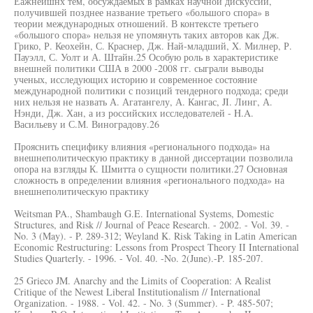
Еажнейшнх тем, обсуждаемых в рамках научной дискуссии,
получившей позднее название третьего «большого спора» в
теории международных отношений. В контексте третьего
«большого спора» нельзя не упомянуть таких авторов как Дж.
Грико, Р. Кеохейн, С. Краснер, Дж. Най-младший, X. Милнер, Р.
Пауэлл, С. Уолт и А. Штайн.25 Особую роль в характеристике
внешней политики США в 2000 -2008 гг. сыграли выводы
ученых, исследующих историю и современное состояние
международной политики с позиций тендерного подхода; среди
них нельзя не назвать А. Агатангелу, А. Кангас, JI. Линг, А.
Нэнди, Дж. Хан, а из российских исследователей - H.A.
Васильеву и С.М. Виноградову.26
Прояснить специфику влияния «регионального подхода» на
внешнеполитическую практику в данной диссертации позволила
опора на взгляды К. Шмитта о сущности политики.27 Основная
сложность в определении влияния «регионального подхода» на
внешнеполитическую практику
Weitsman PA., Shambaugh G.E. International Systems, Domestic
Structures, and Risk // Journal of Peace Research. - 2002. - Vol. 39. -
No. 3 (May). - P. 289-312; Weyland K. Risk Taking in Latin American
Economic Restructuring: Lessons from Prospect Theory II International
Studies Quarterly. - 1996. - Vol. 40. -No. 2(June).-P. 185-207.
25 Grieco JM. Anarchy and the Limits of Cooperation: A Realist
Critique of the Newest Liberal Institutionalism // International
Organization. - 1988. - Vol. 42. - No. 3 (Summer). - P. 485-507;