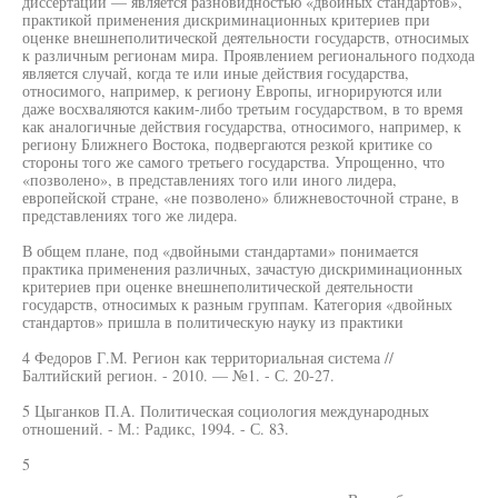
диссертации — является разновидностью «двойных стандартов»,
практикой применения дискриминационных критериев при
оценке внешнеполитической деятельности государств, относимых
к различным регионам мира. Проявлением регионального подхода
является случай, когда те или иные действия государства,
относимого, например, к региону Европы, игнорируются или
даже восхваляются каким-либо третьим государством, в то время
как аналогичные действия государства, относимого, например, к
региону Ближнего Востока, подвергаются резкой критике со
стороны того же самого третьего государства. Упрощенно, что
«позволено», в представлениях того или иного лидера,
европейской стране, «не позволено» ближневосточной стране, в
представлениях того же лидера.
В общем плане, под «двойными стандартами» понимается
практика применения различных, зачастую дискриминационных
критериев при оценке внешнеполитической деятельности
государств, относимых к разным группам. Категория «двойных
стандартов» пришла в политическую науку из практики
4 Федоров Г.М. Регион как территориальная система //
Балтийский регион. - 2010. — №1. - С. 20-27.
5 Цыганков П.А. Политическая социология международных
отношений. - М.: Радикс, 1994. - С. 83.
5