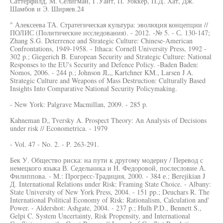
Саттерфилд, М. Селигман, Г.Уайт, П. Уоккер, П.Д. Хат, Дж.
Шамбов и Э. Ширяев.24
" Алексеева ТА. Стратегическая культура: эволюция концепции //
ПОЛИС (Политические исследования). - 2012. -№ 5. - С. 130-147;
Zhang S.G. Deterrence and Strategic Culture: Chinese-American
Confrontations, 1949-1958. - Ithaca: Cornell University Press, 1992 -
302 p.; Giegerich B. European Security and Strategic Culture: National
Responses to the EU's Security and Defence Policy. -Baden Baden:
Nomos, 2006. - 244 p.; Johnson JL„ Kartchner KM., Larsen J A.
Strategic Culture and Weapons of Mass Destruction: Culturally Based
Insights Into Comparative National Security Policymaking.
- New York: Palgrave Macmillan, 2009. - 285 p.
Kahneman D„ Tversky A. Prospect Theory: An Analysis of Decisions
under risk // Econometrica. - 1979
- Vol. 47 - No. 2. - P. 263-291.
Бек У. Общество риска: на пути к другому модерну / Перевод с
немецкого языка В. Седельника и Н. Федоровой, послесловие А.
Филиппова. - М.: Прогресс-Традиция, 2000. - 384 е.; Berejikian J
Д. International Relations under Risk: Framing State Choice. - Albany:
State University of New York Press, 2004. - 151 pp.; Deuchars R. The
International Political Economy of Risk: Rationalism, Calculation and'
Power. - Aldershot: Ashgate, 2004. - 237 p.; Hulh P.D., Bennett S.,
Gelpi C. System Uncertainty, Risk Propensity, and International