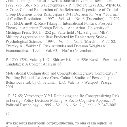
Conflict among the Great Powers // Journal of Conflict Resolution. -
1992. -Vo . 36. - No. 3 (September). - P. 478-517; Levi AS., Whyte G.
A Cross-Cultural Exploration of the Reference Dependence of Crucial
Group Decisions under Risk: Japan's 1941 Decision for War // Journal
of Conflict Resolution. - 1997. - Vol. 41. - No. 6 (December). - P. 792-
813; McDermott R. Risk-Taking in International Politics: Prospect
Theory in American Foreign Policy. - Ann Arbor: University of
Michigan Press, 2001. - 252 p.; Satterfield JM., Seligman МЕР.
Military Aggression and Risk Predicted by Explanatory Style //
Psychological Science. - 1994. - Vo . 5. - No. 2 (March). - P. 77-82;
Tversky A., Wakker P. Risk Attitudes and Decision Weights //
Econometrica. - 1995. - Vol. 63. - No.' 6 (November). -
P. 1255-1280; Valenty L.O., Shiraev E£. The 1996 Russian Presidential
Candidates: A Content Analysis of
Motivational Configuration and Conceptual/Integrative Complexity //
Profiling Political Leaders: Cross-Cultural Studies of Personality and
Behaviour / Ed. by O. Feldman, L.O. Valenty. - Westport: Praeger,
2001.
- P. 37-65; Vertzberger Y.YJ. Rethinking and Re-Conceptualizing Risk
in Foreign Policy Decision-Making: A Socio-Cognitive Approach //
Political Psychology. - 1995. - Vol. 16. - No. 2 (June). - P. 347-380'
12
Что касается категории сотрудничества, то она стала одной из