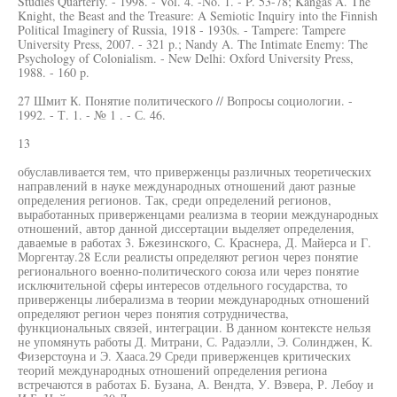
Studies Quarterly. - 1998. - Vol. 4. -No. 1. - P. 53-78; Kangas A. The
Knight, the Beast and the Treasure: A Semiotic Inquiry into the Finnish
Political Imaginery of Russia, 1918 - 1930s. - Tampere: Tampere
University Press, 2007. - 321 p.; Nandy A. The Intimate Enemy: The
Psychology of Colonialism. - New Delhi: Oxford University Press,
1988. - 160 p.
27 Шмит К. Понятие политического // Вопросы социологии. -
1992. - Т. 1. - № 1 . - С. 46.
13
обуславливается тем, что приверженцы различных теоретических
направлений в науке международных отношений дают разные
определения регионов. Так, среди определений регионов,
выработанных приверженцами реализма в теории международных
отношений, автор данной диссертации выделяет определения,
даваемые в работах 3. Бжезинского, С. Краснера, Д. Майерса и Г.
Моргентау.28 Если реалисты определяют регион через понятие
регионального военно-политического союза или через понятие
исключительной сферы интересов отдельного государства, то
приверженцы либерализма в теории международных отношений
определяют регион через понятия сотрудничества,
функциональных связей, интеграции. В данном контексте нельзя
не упомянуть работы Д. Митрани, С. Радаэлли, Э. Солинджен, К.
Физерстоуна и Э. Хааса.29 Среди приверженцев критических
теорий международных отношений определения региона
встречаются в работах Б. Бузана, А. Вендта, У. Вэвера, Р. Лебоу и