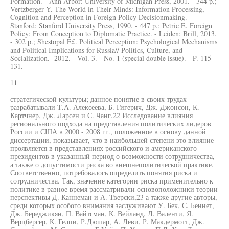
Formation. - Ann Arbor: University of Michigan Press, 2001. - 344 p.;
Vertzberger Y. The World in Their Minds: Information Processing,
Cognition and Perception in Foreign Policy Decisionmaking. -
Stanford: Stanford University Press, 1990. - 447 p.; Petric E. Foreign
Policy: From Conception to Diplomatic Practice. - Leiden: Brill, 2013.
- 302 p.; Shestopal E£. Political Perception: Psychological Mechanisms
and Political Implications for Russia// Politics, Culture, and
Socialization. -2012. - Vol. 3. - No. 1 (special double issue). - P. 115-
131.
11
стратегической культуры; данное понятие в своих трудах
разрабатывали Т.А. Алексеева, Б. Гигерич, Дж. Джонсон, К.
Картчнер, Дж. Ларсен и С. Чанг.22 Исследование влияния
регионального подхода на представления политических лидеров
России и США в 2000 - 2008 гг., положенное в основу данной
диссертации, показывает, что в наибольшей степени это влияние
проявляется в представлениях российского и американского
президентов в указанный период о возможности сотрудничества,
а также о допустимости риска во внешнеполитической практике.
Соответственно, потребовалось определить понятия риска и
сотрудничества. Так, значение категории риска применительно к
политике в разное время рассматривали основоположники теории
перспективы Д. Каннеман и А. Тверски,23 а также другие авторы,
среди которых особого внимания заслуживают У. Бек, С. Беннет,
Дж. Береджикян, П. Вайтсман, К. Вейланд, Л. Валенти, Я.
Верцбергер, К. Гелпи, Р.Дюшар, А. Леви, Р. Макдермотт, Дж.