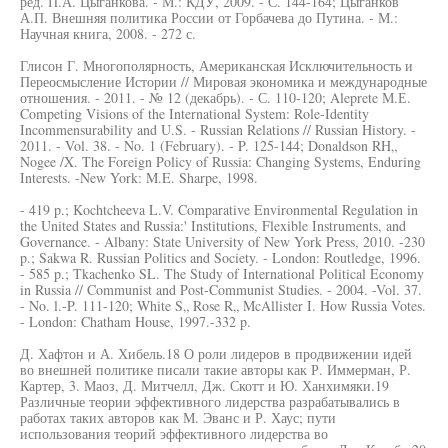
ред. П.А. Цыганкова. - М.: КДУ, 2009. - С. 144-164; Цыганков
А.П. Внешняя политика России от Горбачева до Путина. - М.:
Научная книга, 2008. - 272 с.
Глисон Г. Многополярность, Американская Исключительность и
Переосмысление Истории // Мировая экономика и международные
отношения. - 2011. - № 12 (декабрь). - С. 110-120; Aleprete М.Е.
Competing Visions of the International System: Role-Identity
Incommensurability and U.S. - Russian Relations // Russian History. -
2011. - Vol. 38. - No. 1 (February). - P. 125-144; Donaldson RH„
Nogee /X. The Foreign Policy of Russia: Changing Systems, Enduring
Interests. -New York: M.E. Sharpe, 1998.
- 419 p.; Kochtcheeva L.V. Comparative Environmental Regulation in
the United States and Russia:' Institutions, Flexible Instruments, and
Governance. - Albany: State University of New York Press, 2010. -230
p.; Sakwa R. Russian Politics and Society. - London: Routledge, 1996.
- 585 p.; Tkachenko SL. The Study of International Political Economy
in Russia // Communist and Post-Communist Studies. - 2004. -Vol. 37.
- No. l.-P. 111-120; White S„ Rose R„ McAllister I. How Russia Votes.
- London: Chatham House, 1997.-332 p.
Д. Хафтон и А. Хибель.18 О роли лидеров в продвижении идей
во внешней политике писали такие авторы как Р. Иммерман, Р.
Картер, 3. Маоз, Д. Митчелл, Дж. Скотт и Ю. Ханхимяки.19
Различные теории эффективного лидерства разрабатывались в
работах таких авторов как М. Эванс и Р. Хаус; пути
использования теорий эффективного лидерства во