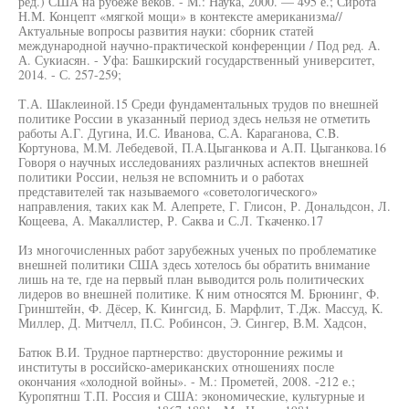
ред.) США на рубеже веков. - М.: Наука, 2000. — 495 е.; Сирота
Н.М. Концепт «мягкой мощи» в контексте американизма//
Актуальные вопросы развития науки: сборник статей
международной научно-практической конференции / Под ред. А.
А. Сукиасян. - Уфа: Башкирский государственный университет,
2014. - С. 257-259;
Т.А. Шаклеиной.15 Среди фундаментальных трудов по внешней
политике России в указанный период здесь нельзя не отметить
работы А.Г. Дугина, И.С. Иванова, С.А. Караганова, C.B.
Кортунова, М.М. Лебедевой, П.А.Цыганкова и А.П. Цыганкова.16
Говоря о научных исследованиях различных аспектов внешней
политики России, нельзя не вспомнить и о работах
представителей так называемого «советологического»
направления, таких как М. Алепрете, Г. Глисон, Р. Дональдсон, Л.
Кощеева, А. Макаллистер, Р. Саква и С.Л. Ткаченко.17
Из многочисленных работ зарубежных ученых по проблематике
внешней политики США здесь хотелось бы обратить внимание
лишь на те, где на первый план выводится роль политических
лидеров во внешней политике. К ним относятся М. Брюнинг, Ф.
Гринштейн, Ф. Дёсер, К. Кингсид, Б. Марфлит, Т.Дж. Массуд, К.
Миллер, Д. Митчелл, П.С. Робинсон, Э. Сингер, В.М. Хадсон,
Батюк В.И. Трудное партнерство: двусторонние режимы и
институты в российско-американских отношениях после
окончания «холодной войны». - М.: Прометей, 2008. -212 е.;
Куропятнш Т.П. Россия и США: экономические, культурные и