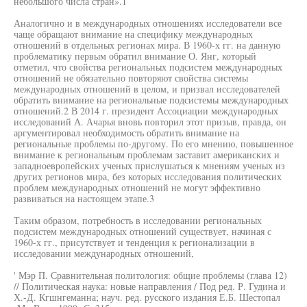
небольшого числа стран».1
Аналогично и в международных отношениях исследователи все
чаще обращают внимание на специфику международных
отношений в отдельных регионах мира. В 1960-х гг. на данную
проблематику первым обратил внимание О. Янг, который
отметил, что свойства региональных подсистем международных
отношений не обязательно повторяют свойства системы
международных отношений в целом, и призвал исследователей
обратить внимание на региональные подсистемы международных
отношений.2 В 2014 г. президент Ассоциации международных
исследований А. Ачарья вновь повторил этот призыв, правда, он
аргументировал необходимость обратить внимание на
региональные проблемы по-другому. По его мнению, повышенное
внимание к региональным проблемам заставит американских и
западноевропейских ученых прислушаться к мнениям ученых из
других регионов мира, без которых исследования политических
проблем международных отношений не могут эффективно
развиваться на настоящем этапе.3
Таким образом, потребность в исследовании региональных
подсистем международных отношений существует, начиная с
1960-х гг., присутствует и тенденция к регионализации в
исследовании международных отношений,
' Мэр П. Сравнительная политология: общие проблемы (глава 12)
// Политическая наука: новые направления / Под ред. Р. Гудина и
Х.-Д. Кгшнгеманна; науч. ред. русского издания Е.Б. Шестопал