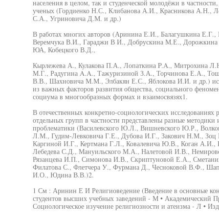
населения в целом, так и студенческой молодёжи в частности
ученых (Гордиенко Н.С., Клибанова А.И., Красникова А.Н., 
С.А., Угриновича Д.М. и др.)
В работах многих авторов (Аринина Е.И., Балагушкина Е.Г., 
Веремчука В.И., Гараджи В И., Добрускина М.Е., Дорожкина
ЮА, Кобецкого В.Д.,
Кырлежева А., Кулакова П.А., Лопаткина P.A., Митрохина Л.
М.Г., Радугина A.A., Тажуризиной З.А., Торчинова Е.А., То
В.В., Шахновича М.М., Элбакян Е.С., Яблокова И.И. и др.) и
из важных факторов развития общества, социального феноме
социума в многообразных формах и взаимосвязях1.
В отечественных конкретно-социологических исследованиях р
отдельных групп в частности представлены разные методики
проблематики (Василевского Ю.Л., Вишневского Ю.Р., Волко
Л.М., Гудим-Левковича Г.Е., Дубова И.Г., Закович Н.М., Зоц 
Каргиной И.Г., Кертмана Г.Л., Ковалевича Ю.В., Коган А.И.,
Лебедева С.Д., Мануильского М.А., Налетовой И.В., Немировс
Рязанцева И.П., Симонова И.В., Скриптуновой Е.А., Сметанин
Филатова С., Флетчера У., Фурмана Д., Чесноковой В.Ф., Ша
И.О., Юдина В.В.)2.
1 См : Аринин Е И Религиоведение (Введение в основные ко
студентов высших учебных заведений - М • Академический Про
Социологическое изучение религиозности и атеизма - Л • Изд