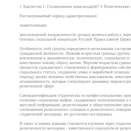
1 Хантигтон С Столкновение цивилизаций7 // Политические ис
Рассматриваемый период характеризовался
значительными
миссионерской направленности должна являться работа с нер
Основах социальной концепции Русской Православной Церкв
Особенность этой группы определяется несколькими составля
гражданской активности. Нижняя возрастная граница группы 
вовлечением в экономическую, политическую, социальную и э
качественно новому образу жизни. Верхняя возрастная грани
процессов гражданского становления и формирования собств
социального статуса, созданием семьи и выработкой позиции 
периоду жизни человека свойственны максимализм, невостреб
незащищенность, которые стимулируют динамику мировоззрен
религиозной сфере.
Самоидентификация студенчества по конфессиональному прин
политико-социальных мифов, создаваемых политическими и в
массовой информации, религиозными и общественными орга
соотношения религиозного сознания и религиозного поведени
студенческой молодежи, не достаточно исследована.
В таких условиях важным становится изучение через социоло
религиозности молодежи - качественного показателя её религ