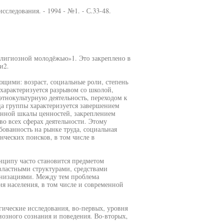
следования. - 1994 - №1. - С.33-48.
елигиозной молодёжью»1. Это закреплено в
и2.
ющими: возраст, социальные роли, степень
характеризуется разрывом со школой,
тнокультурную деятельность, переходом к
ца группы характеризуется завершением
енной шкалы ценностей, закреплением
во всех сферах деятельности. Этому
ованность на рынке труда, социальная
ческих поисков, в том числе в
ципу часто становится предметом
ластными структурами, средствами
низациями. Между тем проблема
я населения, в том числе и современной
гические исследования, во-первых, уровня
иозного сознания и поведения. Во-вторых,