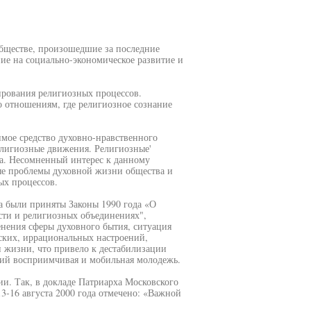
обществе, произошедшие за последние
ние на социально-экономическое развитие и
ирования религиозных процессов.
 отношениям, где религиозное сознание
мое средство духовно-нравственного
лигиозные движения. Религиозные'
а. Несомненный интерес к данному
рые проблемы духовной жизни общества и
ых процессов.
ва были приняты Законы 1990 года «О
ести и религиозных объединениях",
енения сферы духовного бытия, ситуация
ских, иррациональных настроений,
жизни, что привело к дестабилизации
ний восприимчивая и мобильная молодежь.
. Так, в докладе Патриарха Московского
3-16 августа 2000 года отмечено: «Важной