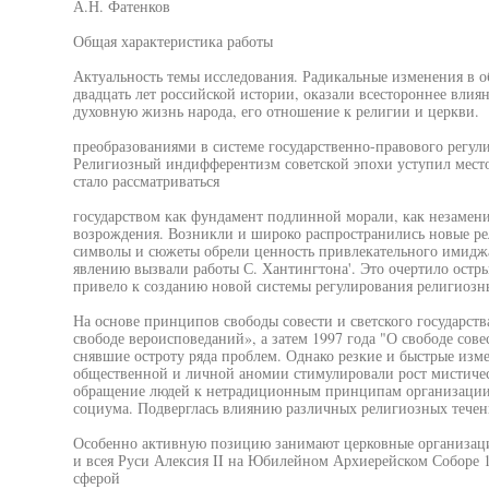
А.Н. Фатенков
Общая характеристика работы
Актуальность темы исследования. Радикальные изменения в 
двадцать лет российской истории, оказали всестороннее влия
духовную жизнь народа, его отношение к религии и церкви.
преобразованиями в системе государственно-правового регул
Религиозный индифферентизм советской эпохи уступил место
стало рассматриваться
государством как фундамент подлинной морали, как незамени
возрождения. Возникли и широко распространились новые ре
символы и сюжеты обрели ценность привлекательного имидж
явлению вызвали работы С. Хантингтона'. Это очертило ост
привело к созданию новой системы регулирования религиозн
На основе принципов свободы совести и светского государст
свободе вероисповеданий», а затем 1997 года "О свободе сов
снявшие остроту ряда проблем. Однако резкие и быстрые изм
общественной и личной аномии стимулировали рост мистиче
обращение людей к нетрадиционным принципам организации 
социума. Подверглась влиянию различных религиозных тече
Особенно активную позицию занимают церковные организации
и всея Руси Алексия II на Юбилейном Архиерейском Соборе 1
сферой