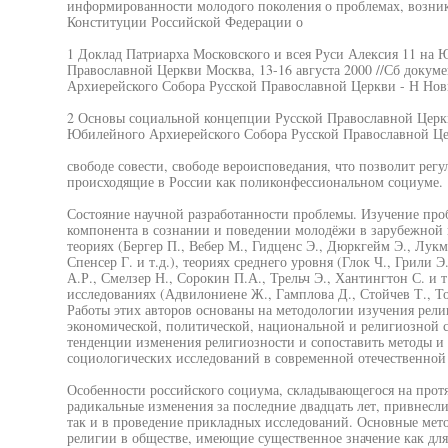
информированности молодого поколения о проблемах, возник
Конституции Российской Федерации о
1 Доклад Патриарха Московского и всея Руси Алексия 11 на
Православной Церкви Москва, 13-16 августа 2000 //Сб докум
Архиерейского Собора Русской Православной Церкви - Н Новг
2 Основы социальной концепции Русской Православной Церкв
Юбилейного Архиерейского Собора Русской Православной Цер
свободе совести, свободе вероисповедания, что позволит рег
происходящие в России как поликонфессиональном социуме.
Состояние научной разработанности проблемы. Изучение пр
компонента в сознании и поведении молодёжи в зарубежной 
теориях (Бергер П., Вебер М., Гидценс Э., Дюркгейм Э., Лукм
Спенсер Г. и т.д.), теориях среднего уровня (Глок Ч., Грили 
А.Р., Смелзер Н., Сорокин П.А., Трельч Э., Хантингтон С. и т
исследованиях (Адвилониене Ж., Гамплова Д., Стойчев Т., Том
Работы этих авторов основаны на методологии изучения рели
экономической, политической, национальной и религиозной 
тенденции изменения религиозности и сопоставить методы и
социологических исследований в современной отечественной 
Особенности российского социума, складывающегося на прот
радикальные изменения за последние двадцать лет, привнесли
так и в проведение прикладных исследований. Основные мет
религии в обществе, имеющие существенное значение как для