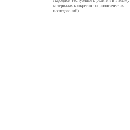
Народной Республике к религии и атеизму
материалах конкретно-социологических
исследований)