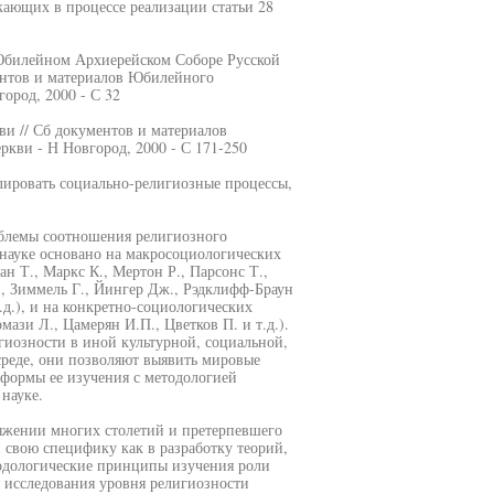
ающих в процессе реализации статьи 28
 Юбилейном Архиерейском Соборе Русской
ентов и материалов Юбилейного
ород, 2000 - С 32
и // Сб документов и материалов
кви - Н Новгород, 2000 - С 171-250
улировать социально-религиозные процессы,
облемы соотношения религиозного
науке основано на макросоциологических
ан Т., Маркс К., Мертон Р., Парсонс Т.,
Э., Зиммель Г., Йингер Дж., Рэдклифф-Браун
.д.), и на конкретно-социологических
ази Л., Цамерян И.П., Цветков П. и т.д.).
гиозности в иной культурной, социальной,
среде, они позволяют выявить мировые
 формы ее изучения с методологией
науке.
яжении многих столетий и претерпевшего
 свою специфику как в разработку теорий,
одологические принципы изучения роли
 исследования уровня религиозности