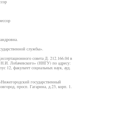
ссор
фессор
сандровна.
сударственной службы».
Диссертационного совета Д. 212.166.04 в
Н.И. Лобачевского» (ННГУ) по адресу:
ус 12, факультет социальных наук, ауд.
«Нижегородский государственный
вгород, просп. Гагарина, д.23, корп. 1.