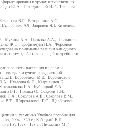
, сформулированы в трудах отечественных
Левады Ю.А., Тажидиновой И.Г., Токарева
Безрогова В.Г., Ваторопина A.C.,
 НА, Забияко АЛ, Здоровец ЯЛ, Кимелева
Н., Мухина A.A., Панкова A.A., Писманика
щенко Ж.Т., Трофимчука H.A., Форсовой
сследовано понимание религии как одного
на и системы, обеспечивающей потребности
елигиозности населения в целом и
 и подходы к изучению выделенной
ва E.H., Воробьёвой М.В., Воронцовой
В.А., Ильясова Ф.Н., Каариайнен К.,
 Котелышкова Г.А., Кублицкой Е.А.,
кого В.Г., Новика О., Осадчей Г.И.,
ой Т.А., Соколова A.B., Соколова В.М.,
пко В.Т., Широкаловой Г.С., Щербаковой
нцепции и термины) Учебное пособие для
ект, 2004 - 320 е.; Кобецкий В Д
-во ЛГУ, 1978 - 178 с , Писманик М Г