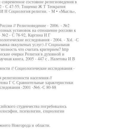
и современное состояние религиоведения в
 - С 47-55; Тощенко Ж Т Теократия
ов И Н Социология религии. - М • «Мысль»,
оссии // Религиоведение - 2006. - №2
иозных установок на отношение россиян к
- №2 - С 78-92, Каргина И Г
логические исследования - 2004. - Xsl. -С
ынка оккультных услуг) // Социальная
игиозность что считать критерием7 http
дческие очерки Религия в духовной и
чная книга, 2005 - 447 с , Налетова И В
ности // Социологические исследования -
религиозности населения //
лова Г С Сравнительные характеристики
ледования -2001 -№6.-С 80-88
ийского студенчества погребовалось
илософии, психологии, социологии
жнего Новгорода и области.