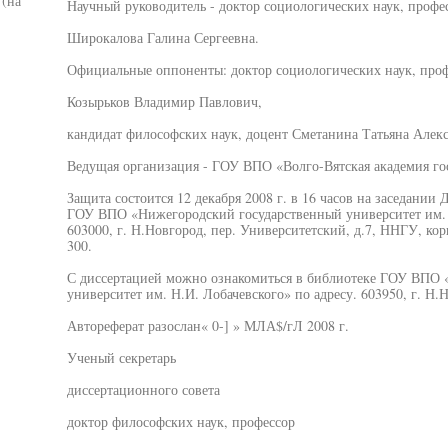
 (на
Научный руководитель - доктор социологических наук, профе
Широкалова Галина Сергеевна.
Официальные оппоненты: доктор социологических наук, про
Козырьков Владимир Павлович,
кандидат философских наук, доцент Сметанина Татьяна Алек
Ведущая организация - ГОУ ВПО «Волго-Вятская академия го
Защита состоится 12 декабря 2008 г. в 16 часов на заседании 
ГОУ ВПО «Нижегородский государственный университет им. 
603000, г. Н.Новгород, пер. Университетский, д.7, ННГУ, корп
300.
С диссертацией можно ознакомиться в библиотеке ГОУ ВПО 
университет им. Н.И. Лобачевского» по адресу. 603950, г. Н.Но
Автореферат разослан« 0-] » МЛА$/гЛ 2008 г.
Ученый секретарь
диссертационного совета
доктор философских наук, профессор