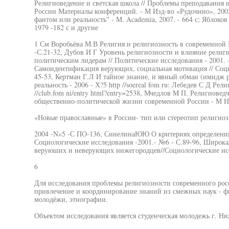
Религиоведение и светская школа // Проблемы преподавания 
России Материалы конференций. - М Изд-во «Рудочино», 2002
фантом или реальность'' - М. Academia, 2007. - 664 с; Яблок
1979 -182 с и другие
1 См Воробьёва М.В Религия и религиозность в современной Р
-С.21-32, Дубов И Г Уровень религиозности и влияние религ
политическим лидерам // Политические исследования - 2001. 
Самоидентификация верующих, социальная мотивация // Социо
45-53, Кертман Г.Л И тайное знание, и явный обман (имидж р
реальность - 2006 - Х?5 http //soereal fom ru: Лебедев С Д Рел
//club.fom ni/entry html?entry=2538, Мчедлов M П. Религиове
общественно-политической жизни современной России - М Нау
«Новые православные» в России- тип или стереотип религиоз
2004 -N»5 -С ПО-136, СинелинаЮЮ О критериях определения 
Социологические исследования -2001.- №6 - С.89-96, Широка
веруюших и неверующих нижегородцев//Социологические исс
6
Для исследования проблемы религиозности современного росс
привлечение и координирование знаний из смежных наук - ф
молодёжи, этнографии.
Объектом исследования является студенческая молодежь г. Ни