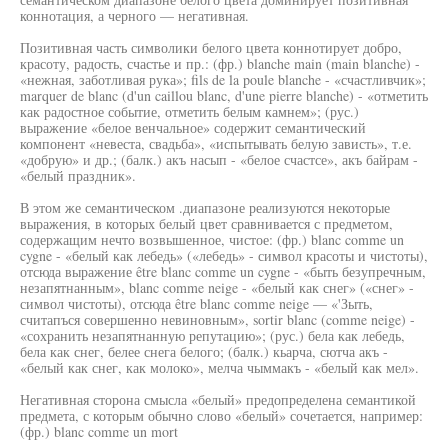
коннотация, а черного — негативная.
Позитивная часть символики белого цвета коннотирует добро,
красоту, радость, счастье и пр.: (фр.) blanche main (main blanche) -
«нежная, заботливая рука»; fils de la poule blanche - «счастливчик»;
marquer de blanc (d'un caillou blanc, d'une pierre blanche) - «отметить
как радостное событие, отметить белым камнем»; (рус.)
выражение «белое венчальное» содержит семантический
компонент «невеста, свадьба», «испытывать белую зависть», т.е.
«добрую» и др.; (балк.) акъ насып - «белое счастсе», акъ байрам -
«белый праздник».
В этом же семантическом .диапазоне реализуются некоторые
выражения, в которых белый цвет сравнивается с предметом,
содержащим нечто возвышенное, чистое: (фр.) blanc comme un
cygne - «белый как лебедь» («лебедь» - символ красоты и чистоты),
отсюда выражение être blanc comme un cygne - «быть безупречным,
незапятнанным», blanc comme neige - «белый как снег» («снег» -
символ чистоты), отсюда être blanc comme neige — «'Зыть,
считапъся совершенно невиновным», sortir blanc (comme neige) -
«сохранить незапятнанную репутацию»; (рус.) бела как лебедь,
бела как снег, белее снега белого; (балк.) кьарча, сютча акъ -
«белый как снег, как молоко», мелча чыммакъ - «белый как мел».
Негативная сторона смысла «белый» предопределена семантикой
предмета, с которым обычно слово «белый» сочетается, например:
(фр.) blanc comme un mort