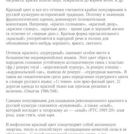
Красный цвет и все его оттенки считаются крайне популярными в
русской культурно-исторической традиции. Поэтому в значениях
фразеологических единиц доминирует положительная
коннотация. Например, «красно солнышко», «красный двор»,
«красное словцо», «красные дни» - время удач и хорошей жизни
(в отличие от «черные дни»). Краткая форма прилагательного
«красный» употребляется в народной речи и поэзии для
обозначения чего-нибудь хорошего, яркого, светлого.
Оттенок красного «пурпурный» занимает особое место в
большинстве индоевропейских языков. Этот цвет обрел в
народном сознании устойчивую ассоциативную связь с властью:
(фр.) pourpre royal - «королевский пурпур», la pourpre romaine -
«кардинальский сан», manteau de pourpre - «пурпурная мантия». В
таком же семантическом срезе дано определение пурпурного цвета
в словаре русского языка: «1) темно- или ярко-фасный цвет, 2)
дорогая одежда из красной ткани как признак роскоши и
величия» (Ожегов 1986:548).
Самыми популярными для называния революционного красного в
русской культуре становятся «кумачовый», а также «алый»,
который восходит к татарскому ал — «алый» (РТС 1985:20): алая
роза, алые стяги, алая заря.
В мифологии красный цвет олицетворяет собой жизненную
энергию, тепло и способствует «возвращению нечистой силы в ее
обиталище». С такой символикой красного цвета, с его