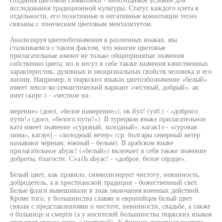
исследования традиционной культуры. Статус каждого цзета в
отдельности, его позитивные и негативные коннотации тесно
связаны с этническим цветовым менталитетом.
Анализируя цветообозначения в различных языках, мы
сталкиваемся с таким фактом, что многие цветовые
прилагательные имеют не только общепринятые значения
собственно цвета, но и несут в себе также значения качественных
характеристик, духовных и эмоциэнальных свойств человека и его
жизни. Например, в тюркских языках цветоэбозначение «белый»
имеет лекси-ко-семантический вариант «честный, добрый»: ак
ниет (кирг.) - «честное на-
мерение» (доел, «белое намерение»), ок йул! (узб.) - «доброго
пути!» (доел, «белого пути!»). В турецком языке прилагательное
ката имеет значение «суровый, холодный»: кагак1э - «суровая
зима», кагауе] - «холодный ветер» (ср. болгары северный ветер
называют черным, южный - белым). В арабском языке
прилагательное аЬуас! («белый») включает в себя также значение
доброты, благости. С>а1Ь аЬуас! - «доброе, белое сердце».
Белый цвет, как правило, символизирует чистоту, невинность,
добродетель, а в христианской традиции - божественный свет.
Белые флаги вывешивали в знак окончания военных действий.
Кроме того, у большинства славян и европейцев белый цвет
связан с представлениями о чистоте, невинности, свадьбе, а также
о больнице и смерти (а у носителей большинства тюркских языков
этот цвет связан лишь с чистотой). У финнов душевная чистота