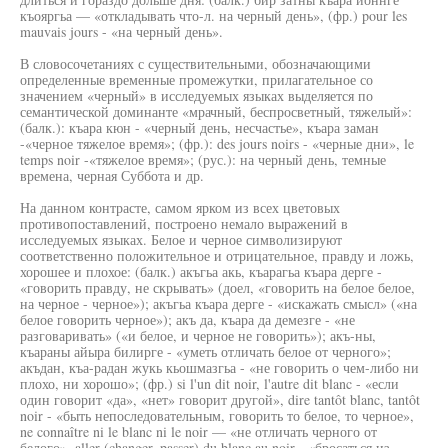
къояргьа — «откладывать что-л. на черный день», (фр.) pour les
mauvais jours - «на черный день».
В словосочетаниях с существительными, обозначающими
определенные временные промежутки, прилагательное со
значением «черный» в исследуемых языках выделяется по
семантической доминанте «мрачный, беспросветный, тяжелый»:
(балк.): къара кюн - «черный день, несчастье», къара заман
-«черное тяжелое время»; (фр.): des jours noirs - «черные дни», le
temps noir -«тяжелое время»; (рус.): на черный день, темные
времена, черная Суббота и др.
На данном контрасте, самом ярком из всех цветовых
противопоставлений, построено немало выражений в
исследуемых языках. Белое и черное символизируют
соответственно положительное и отрицательное, правду и ложь,
хорошее и плохое: (балк.) акъгьа акь, къарагьа къара дерге -
«говорить правду, не скрывать» (доел, «говорить на белое белое,
на черное - черное»); акъгьа къара дерге - «искажать смысл» («на
белое говорить черное»); акъ да, къара да демезге - «не
разговаривать» («и белое, и черное не говорить»); акъ-ны,
къараны айыра билирге - «уметь отличать белое от черного»;
акъдан, къа-радан жукь кьошмазгьа - «не говорить о чем-либо ни
плохо, ни хорошо»; (фр.) si l'un dit noir, l'autre dit blanc - «если
один говорит «да», «нет» говорит другой», dire tantôt blanc, tantôt
noir - «быть непоследовательным, говорить то белое, то черное»,
ne connaître ni le blanc ni le noir — «не отличать черного от
белого», aller (changer, passer) du blanc au noir - «бросаться из