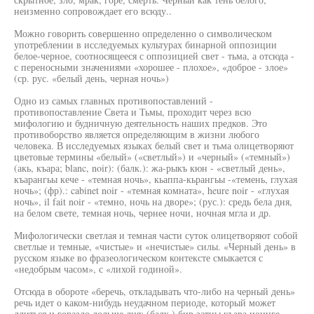
неизменно сопровождает его всюду..
Можно говорить совершенно определенно о символическом
употреблении в исследуемых культурах бинарной оппозиции
белое-черное, соотносящееся с оппозицией свет - тьма, а отсюда -
с переносными значениями «хорошее - плохое», «доброе - злое»
(ср. рус. «белый день, черная ночь»)
Одно из самых главных противопоставлений -
противопоставление Света и Тьмы, проходит через всю
мифологию и будничную деятельность наших предков. Это
противоборство является определяющим в жизни любого
человека. В исследуемых языках белый свет и тьма олицетворяют
цветовые термины «белый» («светлый») и «черный» («темный»)
(акь, къара; blanc, noir): (балк.): жа-рыкъ кюн - «светлый день»,
къарангьы кече - «темная ночь», кьаппа-кьрангьы -«темень, глухая
ночь»; (фр).: cabinet noir - «темная комната», heure noir - «глухая
ночь», il fait noir - «темно, ночь на дворе»; (рус.): средь бела дня,
на белом свете, темная ночь, чернее ночи, ночная мгла и др.
Мифологически светлая и темная части суток олицетворяют собой
светлые и темные, «чистые» и «нечистые» силы. «Черный день» в
русском языке во фразеологическом контексте смыкается с
«недобрым часом», с «лихой годиной».
Отсюда в обороте «беречь, откладывать что-либо на черный день»
речь идет о каком-нибудь неудачном периоде, который может
длиться и гораздо дольше дня: (балк.) бир затны къара ионнге