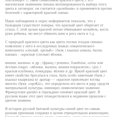
магическим значением связана мотивированность выбора этого
цвета в заговорах: он считается «целебным» и применяется против
болезней с характерной красной сыпью.
Наши наблюдения и опрос информантов показали, что у
балкарцев существует поверье, что красный цвет оберегает от
сглаза. С этой целью красной нитью обвязывают колыбель, кисть
руки ребенка, ею могут обвязать шею и рога скота и т.д.
С природой красного цвета как цвета спелых плодов связано
появление у него в исследуемых языках семантического
компонента «спелый, зрелый»: (балк.) къызыл алмала, балли,
наныкъ - «красные (спелые) яблоки,
вишня, малина» и др.; (франц.) pommes, framboise, cerise sont
devenus rouges -«яблоки, малина, вишня покраснели»; (рус.)
красная клубника, помидоры, яблоки и др. Яркий красный цвет
имеет свойство бросаться в глаза, быть особо заметным (балк.)
къызыл къыркъны кг аратыр — «красное привлекает взгляд
многих (букв. copoKá)», что определило его место в ряду средств
материальной культуры, имеющих символическое значение.
Французское gueules в геральдике означает красный цвет. В
русском языке этот цвет отождествлялся в недавнем прошлом с
цветом знамени.
В истории русской бытовой культуры синий цвет по самым
разным причинам сохранял в целом отрицательную коннотацию.
Светлый оттенок синего цвета, напротив, имел самые положите/