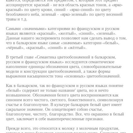
ассоциируется: красный - не вся область красных тонов, а «ярко-
красный» по цвету крови, синий - «ярко-синий» по цвету
безоблачного неба, зеленый - «ярко-зеленый» по цвету весенней
травы и т.д.
Самыми «значимыми» категориями во французском и русском
языках являются «красный», «желтый», «синий», «зеленый».
Данные нашего эксперимента позволяют нам сделать вывод о том,
что в балкарском языке самые «значимые» категории-«белый»,
«чёрный», «красный», «синий» и «жёлтый».
В третьей главе «Семантика цветообозначений в балкарском,
русском и французском языках» исследуются семантическое
наполнение единицы обозначения цвета, словообразовательные
модели и конструкции цветообозначений, а также формы
выражения насыщенности тона «основных» цветообозначений.
Как в балкарском, так во французском и русском языках понятие
«белый» содержит не только название' цвета, но и нечто
возвышенное. Обозначения белого цвета воспринимаются как
синоним всего чистого, светлого, божественного, символизируя
счастье и благополучие. В культуре балкарцев белый цвет имеет
сакральное значение. Он олицетворяет собою счастье,
благополучие, чистоту, благородство. Все, что окрашено в белый
цвет, заключает в себе вышеперечисленные признаки.
Прежде всего, это относится к молоку л молочным продуктам,
которые в пище балкарцев занимают видное место. Считается, что