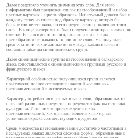
Далее предстояло уточнить значения этих слов. Для этого
информантам был предложен список цветообозначений и набор
цветных карточек - «цвето-образцов». Испытуемый должен был к
каждому слову из списка подобрать ту карточку, которая бы
больше соответствовала, по его представлению, значению этого
слова. В конце эксперимента было получено некоторое количество
ответов. В зависимости от того, сколько раз и с каким
цветообразцом связывалось то или иное слово, мы получили
среднестатистические данные по «смыслу» каждого слова и
составили таблицы синонимических групп.
Далее синонимические группы цветообозначений балкарского
языка сопоставляются с синонимическими группами русского и
французского языков.
Характерной особенностью получившихся групп является
практически полное совпадение значений «основных»
цветонаименований в исследуемых языках.
Характер употребления в разных языках слов, образованных от
названий различных предметов, определяется фактом историко-
культурным. Источником происхождения таких
цветонаименований, как правило, является характерная
устойчивая окраска соответствующих предметов.
Среди множества цветонаименований достаточно частотными в
исследуемых языках являются сложные формы, образованные с
помощью различных модификаторов: (балк.) ачыкъ къызыл -