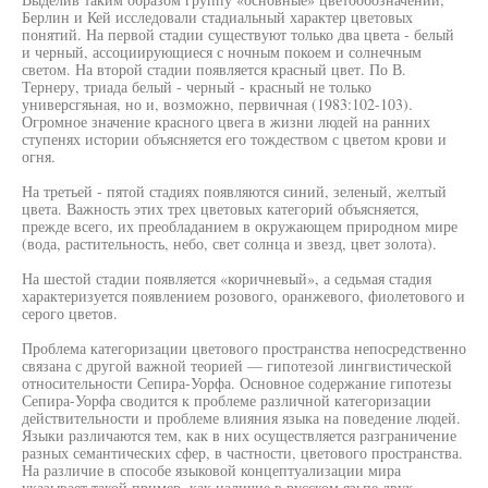
Берлин и Кей исследовали стадиальный характер цветовых
понятий. На первой стадии существуют только два цвета - белый
и черный, ассоциирующиеся с ночным покоем и солнечным
светом. На второй стадии появляется красный цвет. По В.
Тернеру, триада белый - черный - красный не только
универсгяьная, но и, возможно, первичная (1983:102-103).
Огромное значение красного цвега в жизни людей на ранних
ступенях истории объясняется его тождеством с цветом крови и
огня.
На третьей - пятой стадиях появляются синий, зеленый, желтый
цвета. Важность этих трех цветовых категорий объясняется,
прежде всего, их преобладанием в окружающем природном мире
(вода, растительность, небо, свет солнца и звезд, цвет золота).
На шестой стадии появляется «коричневый», а седьмая стадия
характеризуется появлением розового, оранжевого, фиолетового и
серого цветов.
Проблема категоризации цветового пространства непосредственно
связана с другой важной теорией — гипотезой лингвистической
относительности Сепира-Уорфа. Основное содержание гипотезы
Сепира-Уорфа сводится к проблеме различной категоризации
действительности и проблеме влияния языка на поведение людей.
Языки различаются тем, как в них осуществляется разграничение
разных семантических сфер, в частности, цветового пространства.
На различие в способе языковой концептуализации мира
указывает такой пример, как наличие в русском язьпе двух