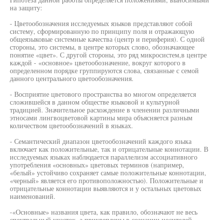
на защиту:
- Цветообозначения исследуемых языков представляют собой
систему, сформированную по принципу поля и отражающую
общеязыковые системные качества (центр и периферия). С одной
стороны, это системы, в центре которых слово, обозначающее
понятие «цвет». С другой стороны, это ряд микросистем,в центре
каждой - «основное» цветообозначение, вокруг которого в
определенном порядке группируются слова, связанные с семой
данного центрального цветообозначения.
- Восприятие цветового пространства во многом определяется
сложившейся в данном обществе языковой и культурной
традицией. Значительное расхождение в членении различными
этносами лингвоцветовой картины мира объясняется разным
количеством цветообозначений в языках.
- Семантический диапазон цветообозначений каждого языка
включает как положительные, так и отрицательные коннотации. В
исследуемых языках наблюдается параллелизм ассоциативного
употребления «основных» цветовых терминов (например,
«белый» устойчиво сохраняет самые положительные коннотации,
«черный» является его противоположностью). Положительные и
отрицательные коннотации выявляются и у остальных цветовых
наименований.
-«Основные» названия цвета, как правило, обозначают не весь
спектральный участок, а прикреплены в сознании носителей