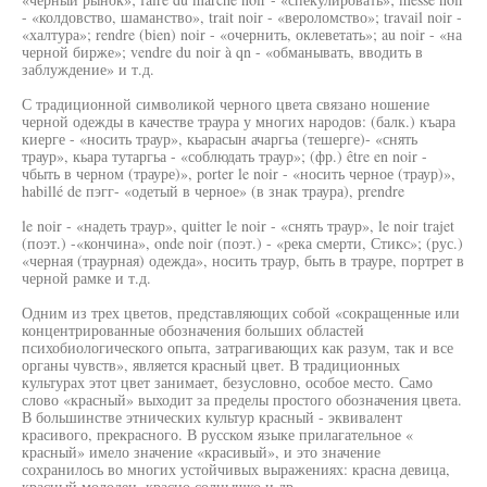
- «колдовство, шаманство», trait noir - «вероломство»; travail noir -
«халтура»; rendre (bien) noir - «очернить, оклеветать»; au noir - «на
черной бирже»; vendre du noir à qn - «обманывать, вводить в
заблуждение» и т.д.
С традиционной символикой черного цвета связано ношение
черной одежды в качестве траура у многих народов: (балк.) къара
киерге - «носить траур», кьарасын ачаргьа (тешерге)- «снять
траур», кьара тутаргьа - «соблюдать траур»; (фр.) être en noir -
чбыть в черном (трауре)», porter le noir - «носить черное (траур)»,
habillé de пэгг- «одетый в черное» (в знак траура), prendre
le noir - «надеть траур», quitter le noir - «снять траур», le noir trajet
(поэт.) -«кончина», onde noir (поэт.) - «река смерти, Стикс»; (рус.)
«черная (траурная) одежда», носить траур, быть в трауре, портрет в
черной рамке и т.д.
Одним из трех цветов, представляющих собой «сокращенные или
концентрированные обозначения больших областей
психобиологического опыта, затрагивающих как разум, так и все
органы чувств», является красный цвет. В традиционных
культурах этот цвет занимает, безусловно, особое место. Само
слово «красный» выходит за пределы простого обозначения цвета.
В большинстве этнических культур красный - эквивалент
красивого, прекрасного. В русском языке прилагательное «
красный» имело значение «красивый», и это значение
сохранилось во многих устойчивых выражениях: красна девица,
красный молодец, красно солнышко и др.