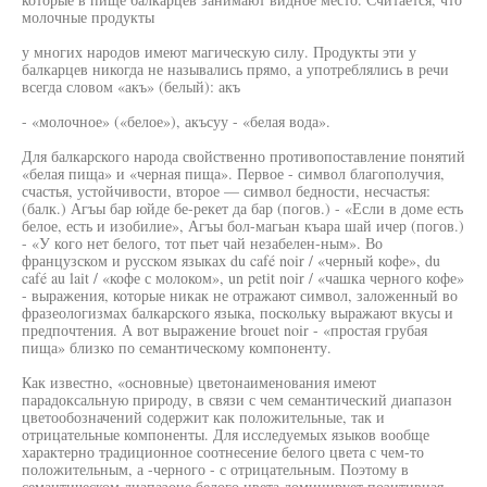
молочные продукты
у многих народов имеют магическую силу. Продукты эти у
балкарцев никогда не назывались прямо, а употреблялись в речи
всегда словом «акъ» (белый): акъ
- «молочное» («белое»), акъсуу - «белая вода».
Для балкарского народа свойственно противопоставление понятий
«белая пища» и «черная пища». Первое - символ благополучия,
счастья, устойчивости, второе — символ бедности, несчастья:
(балк.) Агъы бар юйде бе-рекет да бар (погов.) - «Если в доме есть
белое, есть и изобилие», Агъы бол-магьан къара шай ичер (погов.)
- «У кого нет белого, тот пьет чай незабелен-ным». Во
французском и русском языках du café noir / «черный кофе», du
café au lait / «кофе с молоком», un petit noir / «чашка черного кофе»
- выражения, которые никак не отражают символ, заложенный во
фразеологизмах балкарского языка, поскольку выражают вкусы и
предпочтения. А вот выражение brouet noir - «простая грубая
пища» близко по семантическому компоненту.
Как известно, «основные) цветонаименования имеют
парадоксальную природу, в связи с чем семантический диапазон
цветообозначений содержит как положительные, так и
отрицательные компоненты. Для исследуемых языков вообще
характерно традиционное соотнесение белого цвета с чем-то
положительным, а -черного - с отрицательным. Поэтому в
семантическом диапазоне белого цвета доминирует позитивная