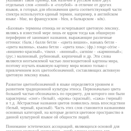
отдельных слов «синий» и «голубой» -в отличие от других
языков, в готорых для обозначения цвета соответствующей части
спектра используется единый термин, например, в английском
языке - blue, во французском - bleu, в балкарском - кёк).
«Базовые» термины отнюць не исчерпывают цветовую лексику,
являясь в известной мере лишь ее ядром тогда как обширную
периферию её занимают названия, выражающие различные
оттенки: (балк.) балли бетли - «цвета вишни», наныкъ бетли -
«цвета малины», къына бетли - «цвета хны»; (фр.) rouge-cérise -
«вишнево-красный», vineux - «винный», carmine - «карминный»;
(рус.) малиновый, рубиновый, кирпичный и др. Эти слова
являются неотъемлемой частью лингвоцветовой картины мира,
поэтому изучать языковую картину мира можно только с
привлечением всех цветообозначений, составляющих активную
цветовую лексику языка.
Развитие цветообозначений в языке определяется уровнем и
развитием традиционной культуры этноса. Первоначально цвета
большей частью обозначались по предмету, для которого они были
характерны: «снег» (белый), «кровь» (красный), «сажа» (черный)
и т.д. Абстрактные названия цветов появились лишь впоследствии
(белый, черный, красный). Часть этих слов становится названиями
основных категорий, на которые делится цветовое пространство в
данной культурной языкое ой общности людей.
Понимание эстетических ассоциаций, являющихся основой для
создания цветовой символики - необ>одимое условие для