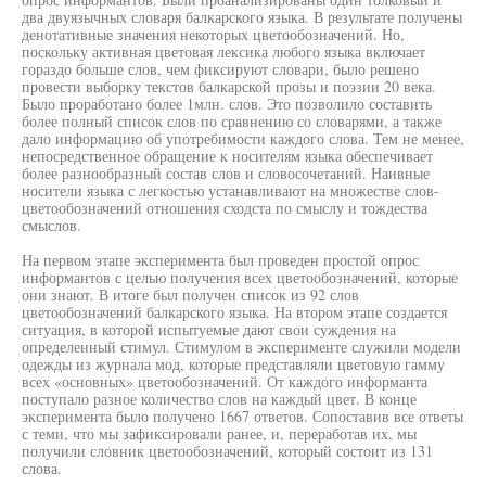
два двуязычных словаря балкарского языка. В результате получены
денотативные значения некоторых цветообозначений. Но,
поскольку активная цветовая лексика любого языка включает
гораздо больше слов, чем фиксируют словари, было решено
провести выборку текстов балкарской прозы и поэзии 20 века.
Было проработано более 1млн. слов. Это позволило составить
более полный список слов по сравнению со словарями, а также
дало информацию об употребимости каждого слова. Тем не менее,
непосредственное обращение к носителям языка обеспечивает
более разнообразный состав слов и словосочетаний. Наивные
носители языка с легкостью устанавливают на множестве слов-
цветообозначений отношения сходста по смыслу и тождества
смыслов.
На первом этапе эксперимента был проведен простой опрос
информантов с целью получения всех цветообозначений, которые
они знают. В итоге был получен список из 92 слов
цветообозначений балкарского языка. На втором этапе создается
ситуация, в которой испытуемые дают свои суждения на
определенный стимул. Стимулом в эксперименте служили модели
одежды из журнала мод, которые представляли цветовую гамму
всех «основных» цветообозначений. От каждого информанта
поступало разное количество слов на каждый цвет. В конце
эксперимента было получено 1667 ответов. Сопоставив все ответы
с теми, что мы зафиксировали ранее, и, переработав их, мы
получили словник цветообозначений, который состоит из 131
слова.