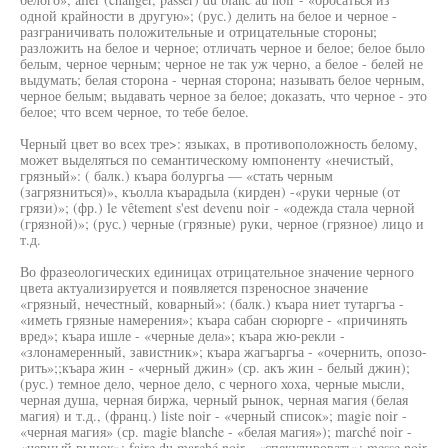
одной крайности в другую»; (рус.) делить на белое и черное -
разграничивать положительные и отрицательные стороны;
разложить на белое и черное; отличать черное и белое; белое было
белым, черное черным; черное не так уж черно, а белое - белей не
выдумать; белая сторона - черная сторона; называть белое черным,
черное белым; выдавать черное за белое; доказать, что черное - это
белое; что всем черное, то тебе белое.
Черный цвет во всех тре>: языках, в противоположность белому,
может выделяться по семантическому юмпоненту «нечистый,
грязный»: ( балк.) къара болургьа — «стать черным
(загрязниться)», къолла къарадыла (кирден) -«руки черные (от
грязи)»; (фр.) le vêtement s'est devenu noir - «одежда стала черной
(грязной)»; (рус.) черные (грязные) руки, черное (грязное) лицо и
т.д.
Во фразеологических единицах отрицательное значение черного
цвета актуализируется и появляется пзреносное значение
«грязный, нечестный, коварный»: (балк.) къара ниет тутаргъа -
«иметь грязные намерения»; къара сабан сюрюрге - «причинять
вред»; къара ишле - «черные дела»; къара жю-рекли -
«злонамеренный, завистник»; къара жагъаргьа - «очернить, опозо-
рить»;;къара жин - «черный джин» (ср. акъ жин - белый джин);
(рус.) темное дело, черное дело, с черного хоха, черные мысли,
черная душа, черная биржа, черный рынок, черная магия (белая
магия) и т.д., (франц.) liste noir - «черный список»; magie noir -
«черная магия» (ср. magie blanche - «белая магия»); marché noir -
«черный рынок»; faire du marché noir - «спекулировать»; messe noir