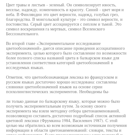
Цвет травы и листьев - зеленый. Он символизирует юность,
веселье, надежду, изменчивость и красоту. Синий - цвет моря и
неба. В Финляндии это цвет верности, надежд, голубых грез,
благородства. В монгольской культуре - это символ верности, и
постоянства. Серый цвет ассоциируется с пеплом и тьмой. Это
символ воскрешения га мертвых, символ Вселенского
Бессознательного.
Во второй главе «Экспериментальное исследование
цветообозначений» даегся описание проведения ассоциативного
эксперимента, целью которого было составление по возможности
более полного списка названий цвета в балкарском языке для
установления соответствия категорий цветообозначений в
исследуемых языках.
Отметим, что цветообозначающая лексика во французском и
русском языках достаточно хорошо исследована: составлены
словники цветообозначений языков на основе серии
психолингвистических экспериментов. Необходимы бы-
ли только данные по балкарскому языку, которые можно было
получить экспериментальным путем. За основу своего
эксперимента мы взяли методику отбора цветонаименований,
позволяющую составить достаточно подробный список активной
цветовой лексики (Фрумкина 1984, Василевич 1987). С этой
целью мы обратились ко всем возможным источникам получения
информации в области цветонаименований: словари, тексты и
опрос информантов. Были проанализированы один толковый и