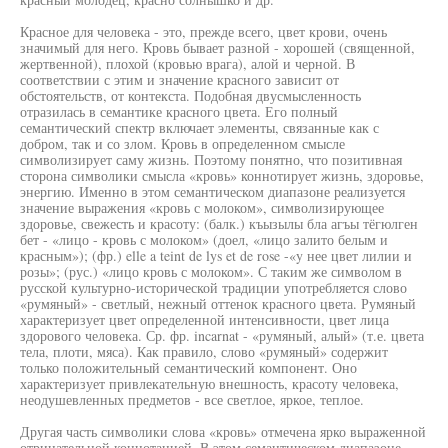
Красное для человека - это, прежде всего, цвет крови, очень
значимый для него. Кровь бывает разной - хорошей (священной,
жертвенной), плохой (кровью врага), алой и черной. В
соответствии с этим и значение красного зависит от
обстоятельств, от контекста. Подобная двусмысленность
отразилась в семантике красного цвета. Его полный
семантический спектр включает элементы, связанные как с
добром, так и со злом. Кровь в определенном смысле
символизирует саму жизнь. Поэтому понятно, что позитивная
сторона символики смысла «кровь» коннотирует жизнь, здоровье,
энергию. Именно в этом семантическом диапазоне реализуется
значение выражения «кровь с молоком», символизирующее
здоровье, свежесть и красоту: (балк.) къызылы бла агъы тёгюлген
бет - «лицо - кровь с молоком» (доел, «лицо залито белым и
красным»); (фр.) elle a teint de lys et de rose -«y нее цвет лилии и
розы»; (рус.) «лицо кровь с молоком». С таким же символом в
русской культурно-исторической традиции употребляется слово
«румяный» - светлый, нежный оттенок красного цвета. Румяный
характеризует цвет определенной интенсивности, цвет лица
здорового человека. Ср. фр. incarnat - «румяный, алый» (т.е. цвета
тела, плоти, мяса). Как правило, слово «румяный» содержит
только положительный семантический компонент. Оно
характеризует привлекательную внешность, красоту человека,
неодушевленных предметов - все светлое, яркое, теплое.
Другая часть символики слова «кровь» отмечена ярко выраженной
отрицательной коннотацией. В этом семантическом диапазоне