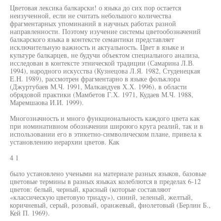
Цветовая лексика балкарски! о языка до сих пор остается
неизученной, если не считать небольшого количества
фрагментарных упоминаний в научных работах разной
направленности. Поэтому изучение системы цветообозначений
балкарского языка в контексте семантики представляет
исключительную важность и актуальность. Цвет в языке и
культуре балкарцев, не будучи объектом специального анализа,
исследован в контексте этнической традиции (Самарина Л.В.
1994), народного искусства (Кузнецова Л.Я. 1982, Студенецкая
E.H. 1989), рассмотрен фрагментарно в языке фольклора
(Джуртубаев М.Ч. 1991, Малкандуев Х.Х. 1996), в области
обрядовой практики (Мамбетов Г.Х. 1971, Кудаев М.Ч. 1988,
Маремшаова И.И. 1999).
Многозначность и много функциональность каждого цвета как
при номинативном обозначении широюго круга реалий, так и в
использовании его в этикетно-символическом плане, привела к
установлению иерархии цветов. Как
4 1
было установлено учеными на материале разных языков, базовые
цветовые термины в разных языках колеблются в пределах 6-12
цветов: белый, черный, красный (которые составляют
«классическую цветовую триаду»), синий, зеленый, желтый,
коричневый, серый, розовый, оранжевый, фиолетовый (Берлин Б.,
Кей П. 1969).