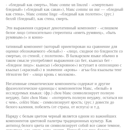
- «бледный как смерть», blanc conme un linceul - «смертельно
бледный» («бледный как саван»), blanc comme un nur — «бледный
как стена», blanc comme linge -«бледный как полотно»; (рус.)
беллй (бледный), как стена, смерть.
Эти выражения содержат денотативный компонент - «слишком
белое лицо (относительно стереотипа «иметь румянец», «быть
румяным»)» и конно-
тативный компонент (который ориентирован на сравнение для
оценки обозначаемого «белый») - «лицо, сходное по бледности со
смертью, со стеной, с полотном». В балкарском языке обычно в
таком смысле употребляют выражения саз бет, къансыз бет -
«бледное лицо»: кьансыз («бескровное») вступает в оппозицию с
къызыл («красный») в значении «кровь» - агъы бла къызылы тенг
тёгюлген бет - «лицо кровь с молоком».
Негативные семантические компоненты содержат и другие
фразеологические единицы с компонентом blanc, «белый» в
исследуемых языках: (фр.) chou blanc символизирует полную
неудачу, faire chou blanc - «потерпеть полную неудачу, остаться ни
с чем», colère blanc - символизирует ярость; (рус.) довести до
белого каления, побелеть (от страха, от испуга) и т.д.
Наряду с белым цветом черный является одним из важнейших
компонентов цветовой палитры традиционных культур. Как
антипод белого цвета он символизирует собой все самое темное,
скрытное, зло, мрак, горе, смерть. Черный как тень белого,