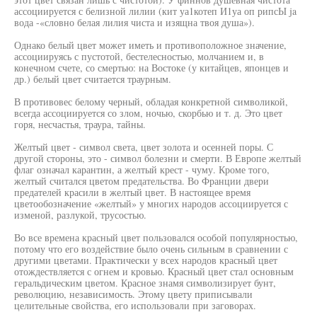
ассоциируется с белизной лилии (кит уа1котеп И1уа оп рипсЫ ja
вода -«словно белая лилия чиста и изящна твоя душа»).
Однако белый цвет может иметь и противоположное значение,
ассоциируясь с пустотой, бестелесностью, молчанием и, в
конечном счете, со смертью: на Востоке (у китайцев, японцев и
др.) белый цвет считается траурным.
В противовес белому черный, обладая конкретной символикой,
всегда ассоциируется со злом, ночью, скорбью и т. д. Это цвет
горя, несчастья, траура, тайны.
Желтый цвет - символ света, цвет золота и осенней поры. С
другой стороны, это - символ болезни и смерти. В Европе желтый
флаг означал карантин, а желтый крест - чуму. Кроме того,
желтый считался цветом предательства. Во Франции двери
предателей красили в желтый цвет. В настоящее время
цветообозначение «желтый» у многих народов ассоциируется с
изменой, разлукой, трусостью.
Во все времена красный цвет пользовался особой популярностью,
потому что его воздействие было очень сильным в сравнении с
другими цветами. Практически у всех народов красный цвет
отождествляется с огнем и кровью. Красный цвет стал основным
геральдическим цветом. Красное знамя символизирует бунт,
революцию, независимость. Этому цвету приписывали
целительные свойства, его использовали при заговорах.