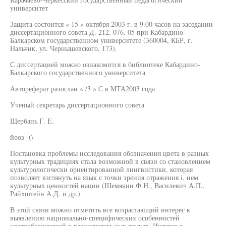
университет
Защита состоится « 15 » октября 2003 г. в 9.00 часов на заседании
диссертационного совета Д. 212. 076. 05 при Кабардино-
Балкарском государственном университете (360004, КБР, г.
Нальчик, ул. Чернышевского, 173).
С диссертацией можно ознакомится в библиотеке Кабардино-
Балкарского государственного университета
Автореферат разослан « /3 » С в МТА2003 года
Ученый секретарь диссертационного совета
Щербань Г. Е.
йооз -(\
Постановка проблемы исследования обозначения цвета в разных
культурных традициях стала возможной в связи со становлением
культурологически ориентированной лингвистики, которая
позволяет взглянуть на язык с точки зрения отражения i. нем
культурных ценностей нации (Шемякин Ф.Н., Василевич А.П.,
Райхштейн А.Д. и др.).
В этой связи можно отметить все возрастающий интерес к
выявлению национально-специфических особенностей
цветообозначений в разносистем-ных языках. Интерес к