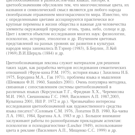
цветообсзначениям обусловлен тем, что многочисленные цвета, их
названия и символический смысл являются для любого народа
своеобразным отражением многокрасочности мира. Известно, что
с определенными цветами ассоциируются практически все
крупные перемены в жизни общества и важные для человечества
элементы окружающей природы: огонь, трава, небо, солнце и др.
Цвет i вляется объектом исследования многих наук: физиологии,
психологии, истории, этнологии и др. Изучением цветовых
представлений на разных уровнях шс развития в культурах
народов мира занимались В.Тэрнер (1983), Б.Берлин, Л.Кей
(1969),В.И.Шерцль (1884) и др.
Цветообозначающая лексика служит материалом для решения
таких задач, как разработка методов исследования семантических
отношений (Фрум-кина P.M. 1975), история языка ( Захилина Н.Б.
1975, Бородина М.А., Гак 1971), проблемы языка и мышления
(Шемякин Ф.Н. 1960, Saunders 2001). Очень популярна методика,
связанная с сопоставлением системы цветообозначений в
различных языках (Корсунская Т.Г., Фридман Х.Х., Черемисова
М.И. 1963, Свешникова Г.С. 1969, Василевич А.П. 1987,2003,
Кульпина 2001, Hill Р. 1972 и др.). Чрезвычайно интересны
исследования цветообозначений как художественного средства
языка писател? (Соловьев С.М. 1976, Лопатин В.В. 1980, Ка-чаева
Л.А. 1981, 1984, Брагина A.A. 1983 и др.). Большое внимание
заслуживают работы по разнообразным прикладным аспектам:
психологии и психодиагностике (Luscher 1949), использование
цвета в рекламе (Василевич А.П., Мищенко С.С. 1999) и др.