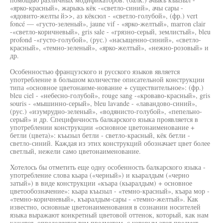
«ярко-красный», жарыкь кёк -«светло-синий», ачы сары -
«ядовито-желты й>>, аз кёксюл - «светло-голубой», (фр.) vert
foncé — «густо-зеленый», jaune vif - «ярко-желтый», marron clair
-«светло-коричневый», gris sale - «грязно-серый, землистый», bleu
profond -«густо-голубой», (рус.) «насыщенно-синий», «светло-
красный», «темно-зеленый», «ярко-желтый», «нежно-розовый» и
др.
Особенностью французского и русского языков является
употребление в большом количестве описательной конструкции
типа «основное цветонаиме-нование + существительное»: (фр.)
bleu ciel - «небесно-голубой», rouge sang -«кроваво-красный», gris
souris - «мышинно-серый», bleu lavande - «лавандово-синий»,
(рус.) «изумрудно-зеленый», «водянисто-голубой», «пепельно-
серый» и др. Специфичность балкарского языка проявляется в
употреблении конструкции «основное цветонаименование +
бетли (цвета)»: къызыл бетли - светло-красный, кёк бетли -
светло-синий. Каждая из этих конструкций обозначает цвет более
светлый, нежели само цветонаименование.
Хотелось бы отметить еще одну особенность балкарского языка -
употребление слова кьара («черный») и кьаралдым («черно
затый») в виде конструкции «къара (кьаралдым) + основное
цветообозначение»: кьара къызыл - «темно-красный», къара мор -
«темно-коричневый», къаралдым-сары - «темно-желтый». Как
известно, основные цветонаименования в сознании носителей
языка выражают конкретный цветовой оттенок, который, как нам
кажется, определяется тем предметом, с которым этот предмет