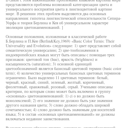
представляются проблемы возможной категоризации цвета и
универсального восприятия цвета в лингвоцветовой картине
мирг. В решении этих проблем выделяются два основных
направления: гипотеза лингвистической относительности Сепира-
Уорфа и теория Берлина и Кея об универсальном характере
эволюции цветонаименований. ]
Основные положения, изложенные в классической работе
Б.Берлина и П.Кея (Berlin&Key,1969) «Basic Color Ternis: Their
Universality and Evolution» следующие: 1) цвет представляет собой
семантическую универсалию; 2) цве-тообозначения в
индоевропейских языках могут быть описаны с помощью трех
признаков: цветовой тон (hue), яркость (brightness) и
насыщенность (saturation); 3) основной единицей
цветообозначений является базисный цветовой термин (basic coior
term); 4) количество универсальных базисных цветовых терминов
ограничено. Было выделено 11 цветовых терминов: белый,
черный, красный, синий, зеленый, желтый, коричневый,
фиолетовый, оранжевый, розовый, серый. Учеными описаны
критерии, по которым слово может быть включено в группу
«основных» цветонаименований: 1) ci о во должно быть
монолексемой; 2) его значение не должно быть уже значения
другого названия цвета; 3) слово должно обладать широкой
сочетаемостью; 4) слово должно быть значимым для носителей
языка; 5) в состав «основных цветонаименований» не должны
включаться недавние заимствования.
Выделив таким образом группу «основные» цветообозначений,