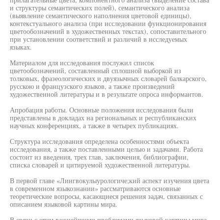
и структуры семантических полей), семантического анализа
(выявление семантического наполнения цветовой единицы),
контекстуального анализа (при исследовании функционирования
цветообозначений в художественных текстах), сопоставительного
при установлении соответствий и различий в исследуемых
языках.
Материалом для исследования послужил список
цветообозначений, составленный сплошной выборкой из
толковых, фразеологических и двуязычных словарей балкарского,
русскою и французского языков, а также произведений
художественной литературы и в результате опроса информантов.
Апробация работы. Основные положения исследования были
представлены в докладах на региональных и республиканских
научных конференциях, а также в четырех публикациях.
Структура исследования определена особенностями объекта
исследования, а также поставленными целью и задачами. Работа
состоит из введения, трех глав, заключения, библиографии,
списка словарей и цитируемой художественной литературы.
В первой главе «Лингвокулыурологиче;кий аспект изучения цвета
в современном языкознании» рассматриваются основные
теоретические вопросы, касающиеся решения задач, связанных с
описанием языковой картины мира.
В связи с этим важнейшими проблемами языковой картины мира