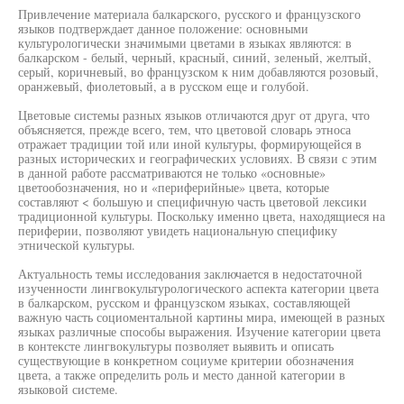
Привлечение материала балкарского, русского и французского
языков подтверждает данное положение: основными
культурологически значимыми цветами в языках являются: в
балкарском - белый, черный, красный, синий, зеленый, желтый,
серый, коричневый, во французском к ним добавляются розовый,
оранжевый, фиолетовый, а в русском еще и голубой.
Цветовые системы разных языков отличаются друг от друга, что
объясняется, прежде всего, тем, что цветовой словарь этноса
отражает традиции той или иной культуры, формирующейся в
разных исторических и географических условиях. В связи с этим
в данной работе рассматриваются не только «основные»
цветообозначения, но и «периферийные» цвета, которые
составляют < большую и специфичную часть цветовой лексики
традиционной культуры. Поскольку именно цвета, находящиеся на
периферии, позволяют увидеть национальную специфику
этнической культуры.
Актуальность темы исследования заключается в недостаточной
изученности лингвокультурологического аспекта категории цвета
в балкарском, русском и французском языках, составляющей
важную часть социоментальной картины мира, имеющей в разных
языках различные способы выражения. Изучение категории цвета
в контексте лингвокультуры позволяет выявить и описать
существующие в конкретном социуме критерии обозначения
цвета, а также определить роль и место данной категории в
языковой системе.