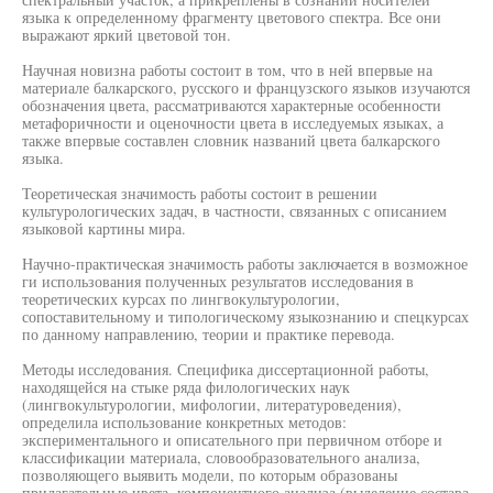
языка к определенному фрагменту цветового спектра. Все они
выражают яркий цветовой тон.
Научная новизна работы состоит в том, что в ней впервые на
материале балкарского, русского и французского языков изучаются
обозначения цвета, рассматриваются характерные особенности
метафоричности и оценочности цвета в исследуемых языках, а
также впервые составлен словник названий цвета балкарского
языка.
Теоретическая значимость работы состоит в решении
культурологических задач, в частности, связанных с описанием
языковой картины мира.
Научно-практическая значимость работы заключается в возможное
ги использования полученных результатов исследования в
теоретических курсах по лингвокультурологии,
сопоставительному и типологическому языкознанию и спецкурсах
по данному направлению, теории и практике перевода.
Методы исследования. Специфика диссертационной работы,
находящейся на стыке ряда филологических наук
(лингвокультурологии, мифологии, литературоведения),
определила использование конкретных методов:
экспериментального и описательного при первичном отборе и
классификации материала, словообразовательного анализа,
позволяющего выявить модели, по которым образованы
прилагательные цвета, компонентного анализа (выделение состава