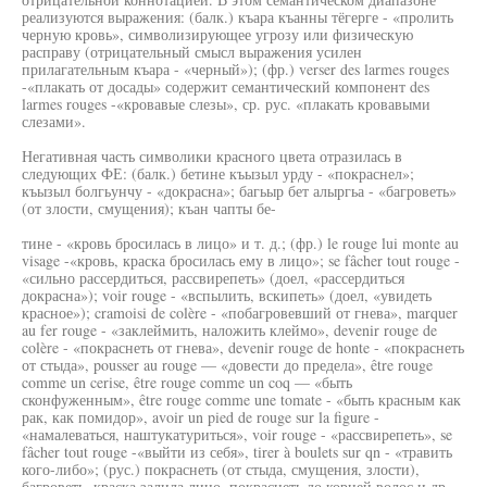
реализуются выражения: (балк.) къара къанны тёгерге - «пролить
черную кровь», символизирующее угрозу или физическую
расправу (отрицательный смысл выражения усилен
прилагательным къара - «черный»); (фр.) verser des larmes rouges
-«плакать от досады» содержит семантический компонент des
larmes rouges -«кровавые слезы», ср. рус. «плакать кровавыми
слезами».
Негативная часть символики красного цвета отразилась в
следующих ФЕ: (балк.) бетине къызыл урду - «покраснел»;
къызыл болгьунчу - «докрасна»; багьыр бет алыргьа - «багроветь»
(от злости, смущения); къан чапты бе-
тине - «кровь бросилась в лицо» и т. д.; (фр.) le rouge lui monte au
visage -«кровь, краска бросилась ему в лицо»; se fâcher tout rouge -
«сильно рассердиться, рассвирепеть» (доел, «рассердиться
докрасна»); voir rouge - «вспылить, вскипеть» (доел, «увидеть
красное»); cramoisi de colère - «побагровевший от гнева», marquer
au fer rouge - «заклеймить, наложить клеймо», devenir rouge de
colère - «покраснеть от гнева», devenir rouge de honte - «покраснеть
от стыда», pousser au rouge — «довести до предела», être rouge
comme un cerise, être rouge comme un coq — «быть
сконфуженным», être rouge comme une tomate - «быть красным как
рак, как помидор», avoir un pied de rouge sur la figure -
«намалеваться, наштукатуриться», voir rouge - «рассвирепеть», se
fâcher tout rouge -«выйти из себя», tirer à boulets sur qn - «травить
кого-либо»; (рус.) покраснеть (от стыда, смущения, злости),
багроветь, краска залила лицо, покраснеть до корней волос и др.