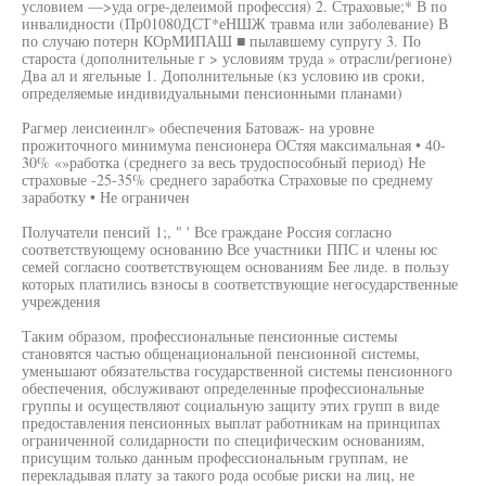
условием —>уда огре-делеимой профессия) 2. Страховые;* В по
инвалидности (Пр01080ДСТ*еНШЖ травма или заболевание) В
по случаю потерн КОрМИПАШ ■ пылавшему супругу 3. По
староста (дополнительные г > условиям труда » отрасли/регионе)
Два ал и ягельные 1. Дополнительные (кз условию ив сроки,
определяемые индивидуальными пенсионными планами)
Рагмер леисиеинлг» обеспечения Батоваж- на уровне
прожиточного минимума пенсионера ОСтяя максимальная • 40-
30% «»работка (среднего за весь трудоспособный период) Не
страховые -25-35% среднего заработка Страховые по среднему
заработку • Не ограничен
Получатели пенсий 1;, " ' Все граждане Россия согласно
соответствующему основанию Все участники ППС и члены юс
семей согласно соответствующем основаниям Бее лиде. в пользу
которых платились взносы в соответствующие негосударственные
учреждения
Таким образом, профессиональные пенсионные системы
становятся частью общенациональной пенсионной системы,
уменьшают обязательства государственной системы пенсионного
обеспечения, обслуживают определенные профессиональные
группы и осуществляют социальную защиту этих групп в виде
предоставления пенсионных выплат работникам на принципах
ограниченной солидарности по специфическим основаниям,
присущим только данным профессиональным группам, не
перекладывая плату за такого рода особые риски на лиц, не