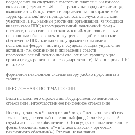
подразделить на следующие категории: плательш -ки взносов -
вкладчики (термин НПФ) ППС - различные юридические лица,
являющиеся работодателями и определенные по отрасле-вой/
терригориальной/иной принадлежности; получатели пенсий -
участники ППС, наемные работники организаций, являющихся
вкладчиками ППС; негосударственный пенсионный фонд -
институт, профессионально занимающийся дополнительным
пенсионным обеспечением и осуществляющий техническое
обеспечение ППС; компания по управлению активами
пенсионньи фондов - институт, осуществляющий управление
активами (т.е. сохранение и приращение средств)
профессиональной пенсионной снс. омы; контролирующие
органы (государственны, и негосударственные). Место и роль ППС
в послере-
форменной пенсионной системе автору удобно представить в
таблице:
ПЕНСИОННАЯ СИСТЕМА РОССИИ
Внлы пенсионного страхования Государственное пенсионное
страхование Негосударственное пенсионное страхование
Иистшуш, занимаю* шиесд орган* nr.içieiî пенсионного обссп>
-«гашя Государственный пенсионный фонд (или Федеральна*
служба ленаюллого обеспечения ) Негосударственные пенсионные
фонам (исключит ель»п.и"» в tu деятельности • оргяютшя
пенсионного обеспечен)«) Страхов! te компании