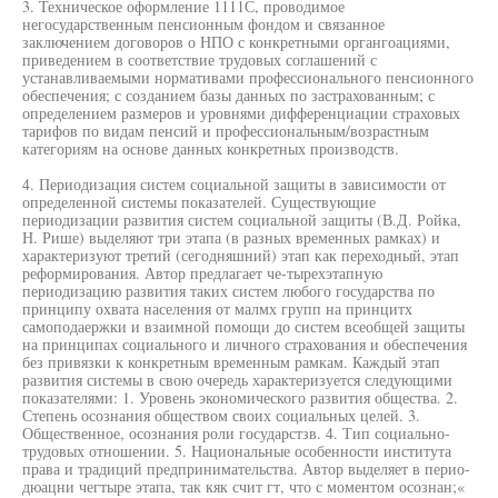
3. Техническое оформление 1111С, проводимое
негосударственным пенсионным фондом и связанное
заключением договоров о НПО с конкретными органгоациями,
приведением в соответствие трудовых соглашений с
устанавливаемыми нормативами профессионального пенсионного
обеспечения; с созданием базы данных по застрахованным; с
определением размеров и уровнями дифференциации страховых
тарифов по видам пенсий и профессиональным/возрастным
категориям на основе данных конкретных производств.
4. Периодизация систем социальной защиты в зависимости от
определенной системы показателей. Существующие
периодизации развития систем социальной защиты (В.Д. Ройка,
Н. Рише) выделяют три этапа (в разных временных рамках) и
характеризуют третий (сегодняшний) этап как переходный, этап
реформирования. Автор предлагает че-тырехэтапную
периодизацию развития таких систем любого государства по
принципу охвата населения от малмх групп на принцитх
самоподаержки и взаимной помощи до систем всеобщей защиты
на принципах социального и личного страхования и обеспечения
без привязки к конкретным временным рамкам. Каждый этап
развития системы в свою очередь характеризуется следующими
показателями: 1. Уровень экономического развития общества. 2.
Степень осознания обществом своих социальных целей. 3.
Общественное, осознания роли государстзв. 4. Тип социально-
трудовых отношении. 5. Национальные особенности института
права и традиций предпринимательства. Автор выделяет в перио-
дюацни чегтыре этапа, так кяк счит гт, что с моментом осознан;«