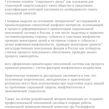
• уточнено понятие "социального риска" как основания для
социальной защиты каждого члена общества и предложена
классификация категорий населения по необходимости охвата
социальной зашитой;
• впервые выделен на основании эмпирически* исследований и
проанализирован совокупный конфликт интересов, возникающий
в процессе реформирования и приватизации национальной
пенсионной системы в России, в том числе: выделены н первично
систематизированы стороны, субъекты и участники конфликтов,
проведен мониторинг целей и юггереоов сторон и субьскгоа с
целыо выявления конфликтности, проведен мониторинг ршвитн*
негосударственных пенсионных фондов в России как особыхуча-
стнихов процессе пенсионного обеспечения, проведен анализ
процесса законодатель-
кого оформления приватизации пенсионной системы как процесса
принятия решения с учетов факторов конфликтного воздействия.
Практическая значимость диссертации заключается в том, что
полученные теоретические, методические и практические
результаты могут быть использованы при подготовке курса лекций
по проблемам социальной защиты, конфликтологии к
экономической социологии.
Также, на основе разработанной автором концепции по созданию
профессиональной пенсионной системы в порядке работы
специальной межведомственной комиссии три Росморфлоте