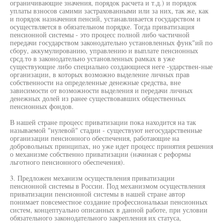
ограничивающие значения, порядок расчета и т.д.) и порядок
уплаты взносов самими застрахованными или за них, так же, как
и порядок назначения пенсий, устанавливается государством и
осуществляется в обязательном порядке. Тогда приватизация
пенсионной системы - это процесс полной либо частичной
передачи государством законодательно установленных функ"ий по
сбору, аккумулированию, управлению и выплате пенсионных
срсд.то в законодательно установленных рамках в уже
существующие либо специально создающиеся неге -ударствен-ные
организации, в которых возможно выделение личных прав
собственности на определенные денежные средства, вне
зависимости от возможности выделения и передачи личных
денежных долей из ранее существовавших общественных
пенсионных фондов.
В нашей стране процесс приватизации пока находится на так
называемой "нулевой" стадии - существуют негосударственные
организации пенсионного обеспечения, работающие на
добровольных принципах, но уже идет процесс принятия решения
о механизме собственно приватизации (начиная с реформы
льготного пенсионного обеспечения).
3. Предложен механизм осуществления приватизации
пенсионной системы в России. Под механизмом осуществления
приватизации пенсионной системы в нашей стране автор
понимает повсеместное создание профессиональкьи пенсионных
систем, концептуально описанных в данной работе, при условии
обязательного законодательного закрепления их статуса,