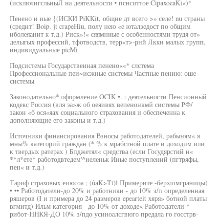
(исключигсльныЛ на деятельности • пснситтое CipaxoeaKi«)*
Пенено и иые {(ИСКИ PiKKit, общие дт всего >» селе! nu страны
(среднт! Boip. jt crapeHiu, полу нею «е юталзедост по общим
иболеяанит к т.д.) Риск»!« сяямниые с особенностями трудя от»
делыгых профессий, тфотводств, терр«т>-рнй Лккн малых групп,
индивидуальные picMi
Подсистемы Государственная пенено««* слстема
Профессиональные пеи~исжные снстемы Частные пению: оше
системы
Законодательно* оформление OCIK •. : деятельности Пенсионный
кодекс Россия (вля эа»ж об оеяивях вепенонкмй системы РФ/
закон «б ося«яах социального страхования и обеспеченна к
дополняющие его законы и т.д.)
Источники финансирования Взносы работодателей, рабыням« я
мны% категорий граждан (* % к мрабстной плате и доходим или
к твердых ратерах ) Бпджетял« средства (если Госудярстий н«
**л*ете* работодвтедем'^иеленьк Иные поступлений (пгтряфы,
пен« и т.д.)
Тариф страховых еиюсоа ; (ûaK>Tt)l Примерите -берхшмграницы)
• •• Работодатели-до 20% и работники - до 10% з/п определенная
ряшеров (I и примера до 24 размеров epearteit хяря» ботной платы
вгмитд) Ильм категория - до 10% от доходе« Работодатели *
рибот-ННКЯ-ДО 10% з/пдо усиноалсгвюго предала го госстрв-