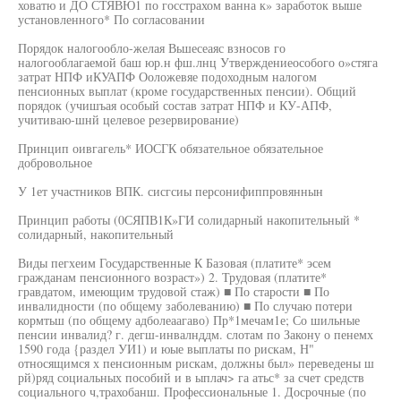
ховатю и ДО СТЯВЮ1 по госстрахом ванна к» заработок выше
установленного* По согласовании
Порядок налогообло-желая Вьшесеаяс взносов го
налогооблагаемой баш юр.н фш.лнц Утверждениеособого о»стяга
затрат НПФ иКУАПФ Ооложевяе подоходным налогом
пенсионных выплат (кроме государственных пенсии). Общий
порядок (учишъая особый состав затрат НПФ и КУ-АПФ,
учитиваю-шнй целевое резервирование)
Принцип оивгагель* ИОСГК обязательное обязательное
добровольное
У 1ет участников ВПК. сисгсиы персонифиппровяннын
Принцип работы (0СЯПВ1К»ГИ солидарный накопительный *
солидарный, накопительный
Виды пегхеим Государственные К Базовая (платите* эсем
гражданам пенсионного возраст») 2. Трудовая (платите*
гравдатом, имеющим трудовой стаж) ■ По старости ■ По
инвалидности (по общему заболеванию) ■ По случаю потери
кормтьш (по общему адболеаагаво) Пр*1мечам1е; Со шильные
пенсии инвалид? г. дегш-инвалнддм. слотам по Закону о пенемх
1590 года {раздел УИ1) и юые выплаты по рискам, Н"
относящимся х пенсионным рискам, должны был» переведены ш
рй)ряд социальных пособий и в ыплач> га атьс* за счет средств
социального ч,трахобанш. Профессиональные 1. Досрочные (по