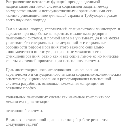
Разгранччение некоторых функций прежде неделимой
национально значимой системы социальной защиты между
государственными и негосударственными организациями есть
явление революционное для нашей страны и Требующее прежде
всего научного подхода.
Тем не менее, подход, кспользумый специалистами министерст. и
ведомств при выработке конкретных механизмов реформы
пенсионной системы, в полной мере не учитывает, да и не может
учитывать без специальных исследований все социальные
особенности реформ ирования этого важного социально-
экономического института, социальные механизмы его
функционирования, равно как и все социа льно-э ко но мическье
«спеты частичной приватизации пенсионнсч системы.
Цель диссертационного исследования - иа основании
«еретического и ситуационного анализа социально-экономических
аспектов функционирования н реформирования пенсионной
системы разработать основные положения концепции по
созданию профео
атональных пенсионных систем как наименее конфликтного
механизма приватизации
пенсионной системы.
В рамках поставленной цели а настоящей работе решаются
следующие задачи'