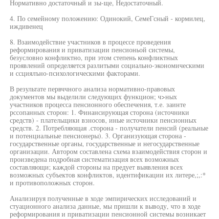
Нормативно достаточный и зы-ще, Недостаточный.
4. По семейному положению: Одинокий, СемеГсный - кормилец,
иждивенец
8. Взаимодействие участников в процессе проведения
реформирования и приватизации пенсионьой системы,
безусловно конфликтно, при этом степень конфликтных
проявлений определяется разлитыми социально-экономическими
и ссциялъно-психологическими факторами.
В результате первччного анализа нормативно-правовых
документов мы выделили следующих функцион; ч>ных
участников процесса пенсионного обеспечения, т.е. заинте
рссопанных сторон: 1. Финансирующая сторона (источники
средств) - плательщики взносов, иные источники пенсионных
средств. 2. Потребляющая .сторона - получатели пенсий (реальные
и потенциальные пенсионеры). 3. Организующая сторона -
государственные органы, государственные и негосударственные
организации. Автором составлена схема взаимодействия сторон и
произведена подробная систематизация всех возможных
составляющи; каждой стороны на предует выявления всех
возможных субъектов конфликтов, идентификации их литере,;,:*
и противоположных сторон.
Анализируя полученные в ходе эмпирических исследований и
стуационного анализа данные, мы пришли к выводу, что в ходе
реформирования и приватизации пенсионной системы возникает