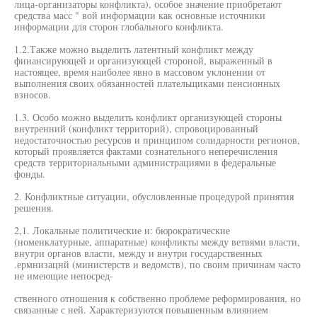
лица-организаторы конфликта), особое значение приобретают
средства масс " вой информации как основные источники
информации для сторон глобального конфликта.
1.2.Также можно выделить латентный конфликт между
финансирующей и организующей стороной, выраженный в
настоящее, время наиболее явно в массовом уклонении от
выполнения своих обязанностей плательщиками пенсионных
взносов.
1.3. Особо можно выделить конфликт организующей стороны
внутренний (конфликт территорий), спровоцированный
недостаточностью ресурсов и принципом солидарности регионов,
который проявляется фактами сознательного неперечисления
средств территориальными администрациями в федеральные
фонды.
2. Конфликтные ситуации, обусловленные процедурой принятия
решения.
2,1. Локальные политические и: бюрократические
(номенклатурные, аппаратные) конфликты между ветвями власти,
внутри органов власти, между и внутри государственных
.ермнизацнй (министерств и ведомств), по своим причинам часто
не имеющие непосред-
ственного отношения к собственно проблеме реформирования, но
связанные с ней. Характеризуются повышенным влиянием