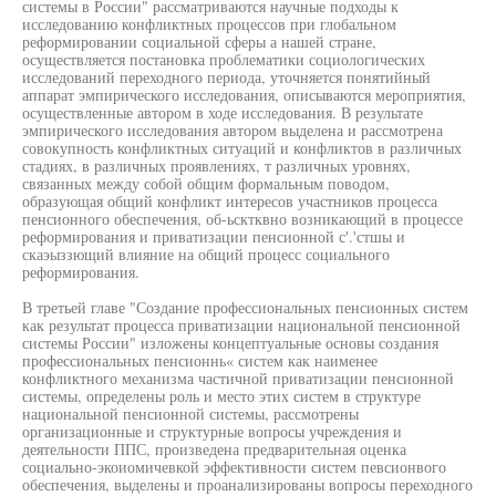
системы в России" рассматриваются научные подходы к
исследованию конфликтных процессов при глобальном
реформировании социальной сферы а нашей стране,
осуществляется постановка проблематики социологических
исследований переходного периода, уточняется понятийный
аппарат эмпирического исследования, описываются мероприятия,
осуществленные автором в ходе исследования. В результате
эмпирического исследования автором выделена и рассмотрена
совокупность конфликтных ситуаций и конфликтов в различных
стадиях, в различных проявлениях, т различных уровнях,
связанных между собой общим формальным поводом,
образующая общий конфликт интересов участников процесса
пенсионного обеспечения, об-ьсктквно возникающий в процессе
реформирования и приватизации пенсионной с'.'стшы и
скаэыззющий влияние на общий процесс социального
реформирования.
В третьей главе "Создание профессиональных пенсионных систем
как результат процесса приватизации национальной пенсионной
системы России" изложены концептуальные основы создания
профессиональных пенсионнь« систем как наименее
конфликтного механизма частичной приватизации пенсионной
системы, определены роль и место этих систем в структуре
национальной пенсионной системы, рассмотрены
организационные и структурные вопросы учреждения и
деятельности ППС, произведена предварительная оценка
социально-экоиомичевкой эффективности систем певсионвого
обеспечения, выделены и проанализированы вопросы переходного