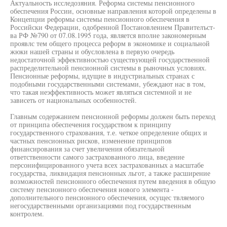
Актуальность исследозяния. Реформа системы пенсионного
обеспечения России, основные направления которой определены в
Концепции реформы системы пенсионного обеспечения в
Российски Федерации, одобренной Постановлением Правителъст-
ва РФ №790 от 07.08.1995 года, является вполне закономерным
проявлс тем общего процесса реформ в экономике и социальной
жюки нашей страны и обусловлена в первую очередь
недостаточной эффективностью существующей государственной
распределительной пенсионной системы в рыночных условиях.
Пенсионные реформы, идущие в индустриальных странах с
подобными государственными системами, убеждают нас в том,
что такая неэффективность может являться системной и не
зависеть от национальных особенностей.
Главным содержанием пенсионной реформы должен быть переход
от принципа обеспечения государством к принципу
государственного страхования, т.е. четкое определение общих и
частных пенсионных рисков, изменение принципов
финансирования за счет увеличения обязательной
ответственности самого застрахованного лица, введение
персонифицированного учета всех застрахованных а масштабе
государства, ликвидация пенсионных льгот, а также расширение
возможностей пенсионного обеспечения путем введения в общую
систему пенсионного обеспечения нового элемента -
дополнительного пенсионного обеспечения, осущес твляемого
негосударственными организациями под государственным
контролем.