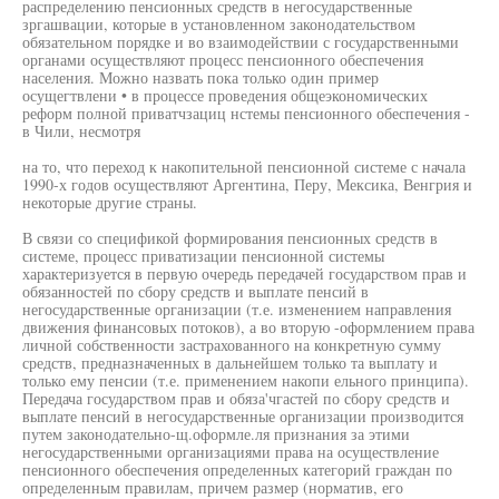
распределению пенсионных средств в негосударственные
зргашвации, которые в установленном законодательством
обязательном порядке и во взаимодействии с государственными
органами осуществляют процесс пенсионного обеспечения
населения. Можно назвать пока только один пример
осущегтвлени • в процессе проведения общеэкономических
реформ полной приватчзациц нстемы пенсионного обеспечения -
в Чили, несмотря
на то, что переход к накопительной пенсионной системе с начала
1990-х годов осуществляют Аргентина, Перу, Мексика, Венгрия и
некоторые другие страны.
В связи со спецификой формирования пенсионных средств в
системе, процесс приватизации пенсионной системы
характеризуется в первую очередь передачей государством прав и
обязанностей по сбору средств и выплате пенсий в
негосударственные организации (т.е. изменением направления
движения финансовых потоков), а во вторую -оформлением права
личной собственности застрахованного на конкретную сумму
средств, предназначенных в дальнейшем только та выплату и
только ему пенсии (т.е. применением накопи ельного принципа).
Передача государством прав и обяза'чгастей по сбору средств и
выплате пенсий в негосударственные организации производится
путем законодательно-щ.оформле.ля признания за этими
негосударственными организациями права на осуществление
пенсионного обеспечения определенных категорий граждан по
определенным правилам, причем размер (норматив, его