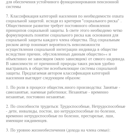
для обеспечения устойчивого функционирования пенсионной
системы
7. Классификация категорий населения по необходимости охвата
социальной защитой. исходя из критерия "социального риска" .
Общественное развитие требует постоянного обновления
принципов социальной защиты. Ь свете этого необходимо четко
формулировать понятие социального риска как основания для
социальной защиты каждого члена общества. Под социальным
риском автор понимает вероятность невозможности
осуществления социальной интеграции индивида в обществе
вследствие причин, обусловленных данным общество»« и
объективно не зависящим (мяло зависящим) от сямого индивида.
В зависимости от причинной природы таких рисков удобно
выстраивать в обществе всеобъемлющие системы социальной
защиты. Предлагаемая автором классификация категорий
населения выглядит следующим образом:
1. По роли в процессе общестек.ниого производства: Занятые -
самозанятые, наемные работники; Незанятые - временно
незанятые, постоянно незанятые.
2. По способности трудиться: Трудоспособные, Нетрудоспособные
- дети, инвалиды, постои, шо нетрудоспособные по болезни,
временно нетрудоспособные по болезни, престарелые, лши,
имеющие иждивенцев.
3. По уровню жизнеобеспечения (дохода на члена семьи):