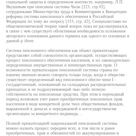
социальной защиты в определенном контексте, например, Л.П.
Якушевым при описании системы Чили [223, стр.92],
сотрудниками Министерства труда в Комментариях к Концепции
реформы системы пенсионного обеспечения в Российской
Федерации по тому же лопросу [153, сгр, 42], Специалистами по
общеэкономической теории такой вопрос пока не рассматривался,
в связи с чем существует обгективная необходимость изложения
авторского понимания данного термина как одного из основных в
данной р )боте.
Система пенсионного обеспечения как объект приватизации
представляет собой совокупность организаций, осуществляющих
процесс пенсионного обеспечения населения, и их законодательно
определенных имущественных и неимущественных прав. О
возможности приватизации пенсионной системы страны по
нашему мнению можно говорить только тогда, когда в обществе
существует определенный ввд пенсионного обеспе-чени I -
государгпенный, основанный на солидарных распределительных
принципах и не подразумевающий чью-либо личную
собственность на пенсионные средства. При этом в переходный
период возможен учет ранее приобретенных пенсионных прав
населения в виде конкретной доли тких общественных фондов,
выраженной в деньгах и передаваемой в негосударственгме
организации за конкретного индивида. .
Полной приватизацией национальной пенсионной системы
можно назвать процесс передачи всех, в том числе и ранее
приобретенных, прав и обязанностей по аккумулированию и