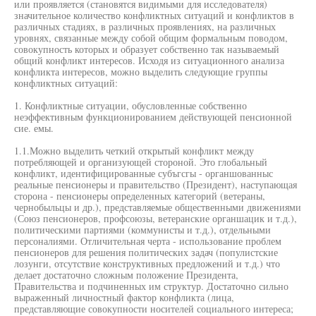
или проявляется (становятся видимыми для исследователя)
значительное количество конфликтных ситуаций и конфликтов в
различных стадиях, в различных проявлениях, на различных
уровнях, связанные между собой общим формальным поводом,
совокупность которых и образует собственно так называемый
общий конфликт интересов. Исходя из ситуационного анализа
конфликта интересов, можно выделить следующие группы
конфликтных ситуаций:
1. Конфликтные ситуации, обусловленные собственно
неэффективным функционированием действующей пенсионной
сие. емы.
1.1.Можно выделить четкий открытый конфликт между
потребляющей и организующей стороной. Это глобальный
конфликт, идентифицированные субъгсгы - органшованныс
реальные пенсионеры и правительство (Президент), наступающая
сторона - пенсионеры определенных категорий (ветераны,
чернобыльцы и др.), представляемые общественными движениями
(Союз пенсионеров, профсоюзы, ветеранские органшацик и т.д.),
политическими партиями (коммунисты и т.д.), отдельными
персоналиями. Отличительная черта - использование проблем
пенсионеров для решения политических задач (популистские
лозунги, отсутствие конструктивных предложений и т.д.) что
делает достаточно сложным положение Президента,
Правительства и подчиненных им структур. Достаточно сильно
выраженный личностный фактор конфликта (лица,
представляющие совокупности носителей социального интереса;