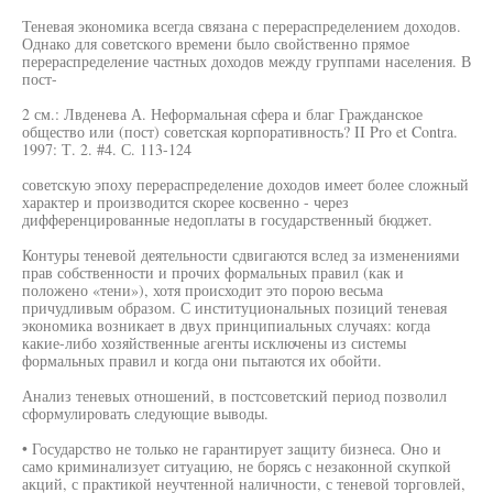
Теневая экономика всегда связана с перераспределением доходов.
Однако для советского времени было свойственно прямое
перераспределение частных доходов между группами населения. В
пост-
2 см.: Лвденева А. Неформальная сфера и благ Гражданское
общество или (пост) советская корпоративность? II Pro et Contra.
1997: Т. 2. #4. С. 113-124
советскую эпоху перераспределение доходов имеет более сложный
характер и производится скорее косвенно - через
дифференцированные недоплаты в государственный бюджет.
Контуры теневой деятельности сдвигаются вслед за изменениями
прав собственности и прочих формальных правил (как и
положено «тени»), хотя происходит это порою весьма
причудливым образом. С институциональных позиций теневая
экономика возникает в двух принципиальных случаях: когда
какие-либо хозяйственные агенты исключены из системы
формальных правил и когда они пытаются их обойти.
Анализ теневых отношений, в постсоветский период позволил
сформулировать следующие выводы.
• Государство не только не гарантирует защиту бизнеса. Оно и
само криминализует ситуацию, не борясь с незаконной скупкой
акций, с практикой неучтенной наличности, с теневой торговлей,