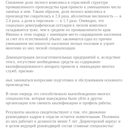
Снижение доли лесного комплекса в отраслевой структуре
промышленного производства края привело к уменьшению числа
занятых в нем. Таким образом, доля лесного комплекса в
производстве сократилась в 2,8 раза, абсолютная численность — в
2,4 раза, а доля в персонале — в 1,3 раза. Очевидно, что
социально-демографическая ситуация в лесном комплексе
складывается хуже, чем в среднем по промышленности края.
Именно в этом (наряду с имеющим место сокращением населения
за счет его естественной убыли) заключается одна из причин
уменьшения численности населения лесных поселков и утрате
многими из них лесной специализации.
Деконцентрация лесозаготовительных предприятий и, вследствие
этого, отсутствие необходимых средств на содержание
квалифицированного аппарата привели к ликвидации многих
служб, призван-
ных заниматься вопросами подготовки и обслуживания основного
производства.
В свою очередь это способствовало высвобождению многих
специалистов, которые вынуждены были уйти в другие
организации или сменить квалификацию и профиль работы.
Результаты анализа свидетельствуют о том, что движение
руководящих кадров в отрасли остается значительным. Половина
из них работает в должности менее 5 лет. Директорский корпус и
в целом ведущий руководящий состав (главные специалисты)