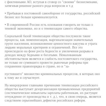
с фиктивными АО, вступая в сговор со "своими" бизнесменами,
затягивая решение разного рода вопросов и т.д
• Пребывая в постоянной самообороне от государства, российский
бизнес все больше криминализуется.
• В современной России есть основания говорить не только о
теневой экономике, но и о теневизации самого общества.
Социальной базой теневизации общества послужили такие
процессы, как люмпенизация, маргинализация значительных
групп населения, возникновение ценностного вакуума и утрата
людьми моральных критериев и ограничений. Все это
происходило на фоне роста бедности и увеличения разрыва в
доходах между бедными и богатыми. Немаловажным
обстоятельством является и слабость постсоветского государства,
не только не сумевшего провести рыночные реформы при
сохранении правопорядка в стране, но и "за-
пустившего" множество криминальных процессов, в которых оно
к тому же и соучаствует.
На микроуровне главными причинами теневизации российского
общества выступает дезорганизация промышленных предприятий
(систематические невыплаты зарплаты работникам, их растущее
отчуждение от производства и т. д.), что, в свою очередь, является
следствием серьезнейших дефектов российских реформ.