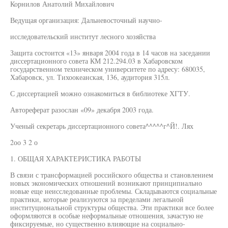
Корнилов Анатолий Михайлович
Ведущая организация: Дальневосточный научно-
исследовательский институт лесного хозяйства
Защита состоится «13» января 2004 года в 14 часов на заседании
диссертационного совета КМ 212.294.03 в Хабаровском
государственном техническом университете по адресу: 680035,
Хабаровск, ул. Тихоокеанская, 136, аудитория 315л.
С диссертацией можно ознакомиться в библиотеке ХГТУ.
Автореферат разослан «09» декабря 2003 года.
Ученый секретарь диссертационного совета^^^^^г^Й!. Лях
2оо 3 2 о
1. ОБЩАЯ ХАРАКТЕРИСТИКА РАБОТЫ
В связи с трансформацией российского общества и становлением
новых экономических отношений возникают принципиально
новые еще неисследованные проблемы. Складываются социальные
практики, которые реализуются за пределами легальной
институциональной структуры общества. Эти практики все более
оформляются в особые неформальные отношения, зачастую не
фиксируемые, но существенно влияющие на социально-