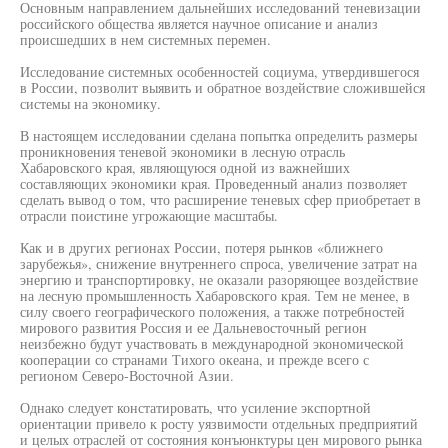
Основным направлением дальнейших исследований теневизации
российского общества является научное описание и анализ
происшедших в нем системных перемен.
Исследование системных особенностей социума, утвердившегося
в России, позволит выявить и обратное воздействие сложившейся
системы на экономику.
В настоящем исследовании сделана попытка определить размеры
проникновения теневой экономики в лесную отрасль
Хабаровского края, являющуюся одной из важнейших
составляющих экономики края. Проведенный анализ позволяет
сделать вывод о том, что расширение теневых сфер приобретает в
отрасли поистине угрожающие масштабы.
Как и в других регионах России, потеря рынков «ближнего
зарубежья», снижение внутреннего спроса, увеличение затрат на
энергию и транспортировку, не оказали разоряющее воздействие
на лесную промышленность Хабаровского края. Тем не менее, в
силу своего географического положения, а также потребностей
мирового развития Россия и ее Дальневосточный регион
неизбежно будут участвовать в международной экономической
кооперации со странами Тихого океана, и прежде всего с
регионом Северо-Восточной Азии.
Однако следует констатировать, что усиление экспортной
ориентации привело к росту уязвимости отдельных предприятий
и целых отраслей от состояния конъюнктуры цен мирового рынка