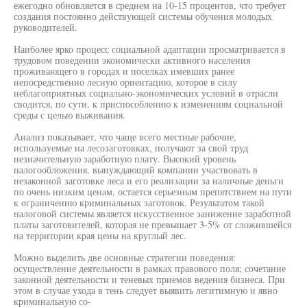
ежегодно обновляется в среднем на 10-15 процентов, что требует
создания постоянно действующей системы обучения молодых
руководителей.
Наиболее ярко процесс социальной адаптации просматривается в
трудовом поведении экономически активного населения
проживающего в городах и поселках имевших ранее
непосредственно лесную ориентацию, которое в силу
неблагоприятных социально-экономических условий в отрасли
сводится, по сути, к приспособлению к изменениям социальной
среды с целью выживания.
Анализ показывает, что чаще всего местные рабочие,
используемые на лесозаготовках, получают за свой труд
незначительную заработную плату. Высокий уровень
налогообложения, вынуждающий компании участвовать в
незаконной заготовке леса и его реализации за наличные деньги
по очень низким ценам, остается серьезным препятствием на пути
к ограничению криминальных заготовок. Результатом такой
налоговой системы является искусственное занижение заработной
платы заготовителей, которая не превышает 3-5% от сложившейся
на территории края цены на круглый лес.
Можно выделить две основные стратегии поведения:
осуществление деятельности в рамках правового поля; сочетание
законной деятельности и теневых приемов ведения бизнеса. При
этом в случае ухода в тень следует выявить легитимную и явно
криминальную со-