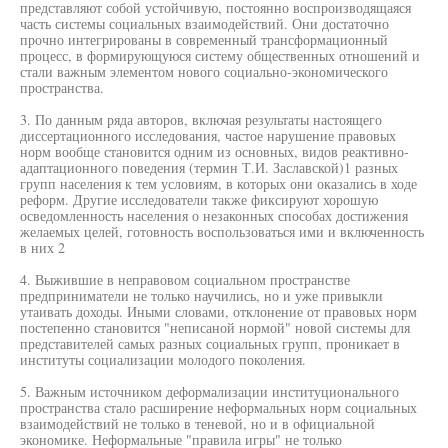
представляют собой устойчивую, постоянно воспроизводящаяся
часть системы социальных взаимодействий. Они достаточно
прочно интегрированы в современный трансформационный
процесс, в формирующуюся систему общественных отношений и
стали важным элементом нового социально-экономического
пространства.
3. По данным ряда авторов, включая результаты настоящего
диссертационного исследования, частое нарушение правовых
норм вообще становится одним из основных, видов реактивно-
адаптационного поведения (термин Т.И. Заславской)1 разных
групп населения к тем условиям, в которых они оказались в ходе
реформ. Другие исследователи также фиксируют хорошую
осведомленность населения о незаконных способах достижения
желаемых целей, готовность воспользоваться ими и включенность
в них 2
4. Выжившие в неправовом социальном пространстве
предприниматели не только научились, но и уже привыкли
утаивать доходы. Иными словами, отклонение от правовых норм
постепенно становится "неписаной нормой" новой системы для
представителей самых разных социальных групп, проникает в
институты социализации молодого поколения.
5. Важным источником деформализации институционального
пространства стало расширение неформальных норм социальных
взаимодействий не только в теневой, но и в официальной
экономике. Неформальные "правила игры" не только