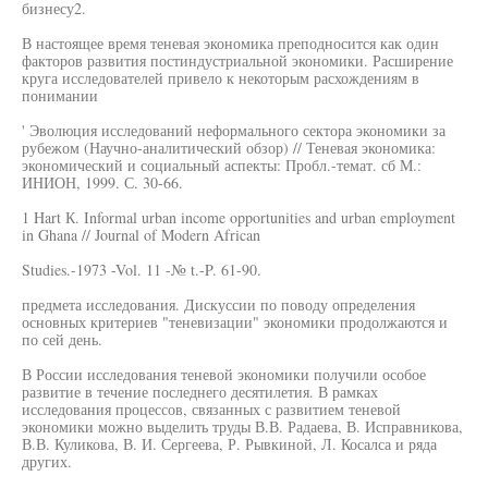
бизнесу2.
В настоящее время теневая экономика преподносится как один
факторов развития постиндустриальной экономики. Расширение
круга исследователей привело к некоторым расхождениям в
понимании
' Эволюция исследований неформального сектора экономики за
рубежом (Научно-аналитический обзор) // Теневая экономика:
экономический и социальный аспекты: Пробл.-темат. сб М.:
ИНИОН, 1999. С. 30-66.
1 Hart К. Informal urban income opportunities and urban employment
in Ghana // Journal of Modern African
Studies.-1973 -Vol. 11 -№ t.-P. 61-90.
предмета исследования. Дискуссии по поводу определения
основных критериев "теневизации" экономики продолжаются и
по сей день.
В России исследования теневой экономики получили особое
развитие в течение последнего десятилетия. В рамках
исследования процессов, связанных с развитием теневой
экономики можно выделить труды В.В. Радаева, В. Исправникова,
В.В. Куликова, В. И. Сергеева, Р. Рывкиной, Л. Косалса и ряда
других.