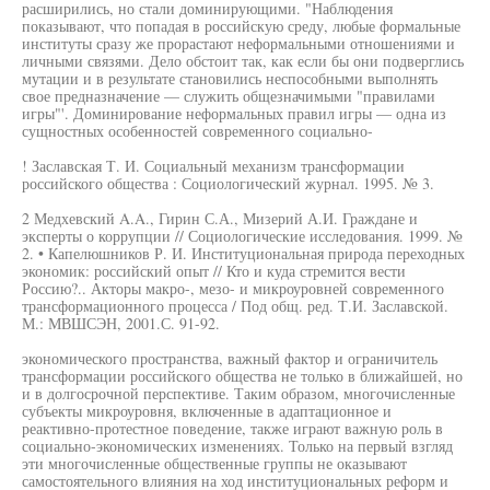
расширились, но стали доминирующими. "Наблюдения
показывают, что попадая в российскую среду, любые формальные
институты сразу же прорастают неформальными отношениями и
личными связями. Дело обстоит так, как если бы они подверглись
мутации и в результате становились неспособными выполнять
свое предназначение — служить общезначимыми "правилами
игры"'. Доминирование неформальных правил игры — одна из
сущностных особенностей современного социально-
! Заславская Т. И. Социальный механизм трансформации
российского общества : Социологический журнал. 1995. № 3.
2 Медхевский A.A., Гирин С.А., Мизерий А.И. Граждане и
эксперты о коррупции // Социологические исследования. 1999. №
2. • Капелюшников Р. И. Институциональная природа переходных
экономик: российский опыт // Кто и куда стремится вести
Россию?.. Акторы макро-, мезо- и микроуровней современного
трансформационного процесса / Под общ. ред. Т.И. Заславской.
М.: МВШСЭН, 2001.С. 91-92.
экономического пространства, важный фактор и ограничитель
трансформации российского общества не только в ближайшей, но
и в долгосрочной перспективе. Таким образом, многочисленные
субъекты микроуровня, включенные в адаптационное и
реактивно-протестное поведение, также играют важную роль в
социально-экономических изменениях. Только на первый взгляд
эти многочисленные общественные группы не оказывают
самостоятельного влияния на ход институциональных реформ и