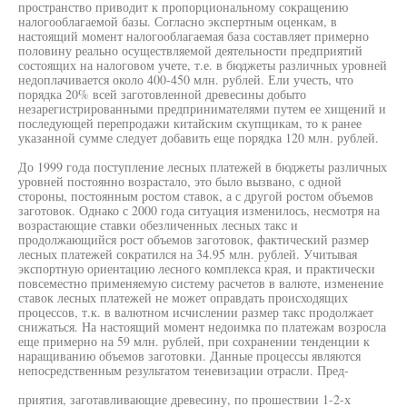
пространство приводит к пропорциональному сокращению
налогооблагаемой базы. Согласно экспертным оценкам, в
настоящий момент налогооблагаемая база составляет примерно
половину реально осуществляемой деятельности предприятий
состоящих на налоговом учете, т.е. в бюджеты различных уровней
недоплачивается около 400-450 млн. рублей. Ели учесть, что
порядка 20% всей заготовленной древесины добыто
незарегистрированными предпринимателями путем ее хищений и
последующей перепродажи китайским скупщикам, то к ранее
указанной сумме следует добавить еще порядка 120 млн. рублей.
До 1999 года поступление лесных платежей в бюджеты различных
уровней постоянно возрастало, это было вызвано, с одной
стороны, постоянным ростом ставок, а с другой ростом объемов
заготовок. Однако с 2000 года ситуация изменилось, несмотря на
возрастающие ставки обезличенных лесных такс и
продолжающийся рост объемов заготовок, фактический размер
лесных платежей сократился на 34.95 млн. рублей. Учитывая
экспортную ориентацию лесного комплекса края, и практически
повсеместно применяемую систему расчетов в валюте, изменение
ставок лесных платежей не может оправдать происходящих
процессов, т.к. в валютном исчислении размер такс продолжает
снижаться. На настоящий момент недоимка по платежам возросла
еще примерно на 59 млн. рублей, при сохранении тенденции к
наращиванию объемов заготовки. Данные процессы являются
непосредственным результатом теневизации отрасли. Пред-
приятия, заготавливающие древесину, по прошествии 1-2-х