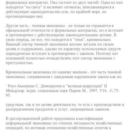
формальных контрактах. Она состоит из двух частей. Одна из них
находится "на свету" и включает сегменты, вписывающиеся в
действующее законодательство или, по крайней мере, не
противоречащие ему.
Другая часть - теневая экономика - не только не отражается в
официальной отчетности и формальных контрактах, но и вступает
в противоречие с действующими законодательными актами. В
свою очередь, не все, что находится в "тени", криминально.
Важный сектор теневой экономики вполне легален по своим
целям и содержанию, однако по характеру используемых средств
периодически вступает в противоречие с законом. Поэтому нет
оснований полностью отождествлять этот сектор экономики с
преступностью.
Криминальная экономика по нашему мнению - это часть теневой
экономики, сопряженная с заведомым нарушением закона как по
' Роуэ-Аккерман С. Демократия и "великая коррупция" II
Междунар. журн. социальных наук Париж М.. 1997. У16. -С.75-
95.
средствам, так и по целям деятельности, то есть с производством и
распределением продуктов и услуг, запрещенных законом.
В диссертационной работе предложена классификация
неформальной экономики по степени легальности хозяйственных
операций, по мотивам отношения хозяйственных агентов к