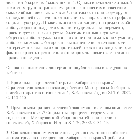
являются "скорее их "заложниками". Однако впечатление о малой
роли этих групп в трансформационных процессах в известном
смысле обманчиво, так как в действительности они формируют
отнюдь не нейтральную по отношению к направленности реформ
социальную среду. В зависимости от ситуации, эта среда способна
либо ускорять и поддерживать институциональные перемены,
проектируемые и реализуемые более активными группами
общества, либо отчуждаться от них и не принимать в них участия,
либо сознательно саботировать выполнение не отвечающих ее
интересам правил, активно противодействовать их внедрению, де-
факто сохранять прежние или формировать новые нелегитимные
правила поведения.
Основные положения диссертации опубликованы в следующих
работах:
1. Криминализация лесной отрасли Хабаровского края //
Стратегии социального взаимодействия: Межвузовский сборник
статей аспирантов и соискателей, Хабаровск: Изд-во ХГТУ, 2002
С. 113-115.
2. Предпосылки развития теневой экономики в лесном комплексе
Хабаровского края // Социальные процессы: структура и
содержание: Межвузовский сборник статей аспирантов и
соискателей, Хабаровск: Изд-во ХГТУ, 2002. С 31-49.
3. Социально-экономические последствия незаконного оборота
лесоматериалов на территории Хабаровского края //Проблемы