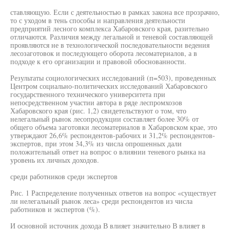
ставляющую. Если с деятельностью в рамках закона все прозрачно,
то с уходом в тень способы и направления деятельности
предприятий лесного комплекса Хабаровского края, разительно
отличаются. Различия между легальной и теневой составляющей
проявляются не в технологической последовательности ведения
лесозаготовок и последующего оборота лесоматериалов, а в
подходе к его организации и правовой обоснованности.
Результаты социологических исследований (п=503), проведенных
Центром социально-политических исследований Хабаровского
государственного технического университета при
непосредственном участии автора в ряде леспромхозов
Хабаровского края (рис. 1,2) свидетельствуют о том, что
нелегальный рынок лесопродукции составляет более 30% от
общего объема заготовки лесоматериалов в Хабаровском крае, это
утверждают 26,6% респондентов-рабочих и 31,2% респондентов-
экспертов, при этом 34,3% из числа опрошенных дали
положительный ответ на вопрос о влиянии теневого рынка на
уровень их личных доходов.
среди работников среди экспертов
Рис. 1 Распределение полученных ответов на вопрос «существует
ли нелегальный рынок леса» среди респондентов из числа
работников и экспертов (%).
И основной источник дохода В влияет значительно В влияет в