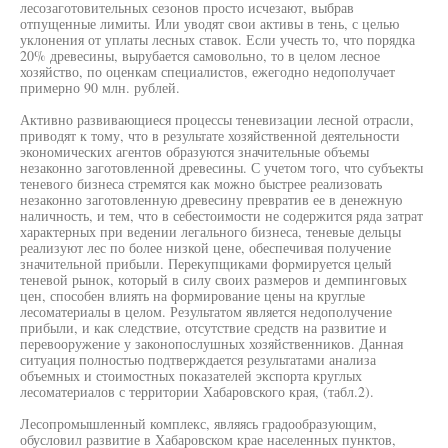
лесозаготовительных сезонов просто исчезают, выбрав
отпущенные лимиты. Или уводят свои активы в тень, с целью
уклонения от уплаты лесных ставок. Если учесть то, что порядка
20% древесины, вырубается самовольно, то в целом лесное
хозяйство, по оценкам специалистов, ежегодно недополучает
примерно 90 млн. рублей.
Активно развивающиеся процессы теневизации лесной отрасли,
приводят к тому, что в результате хозяйственной деятельности
экономических агентов образуются значительные объемы
незаконно заготовленной древесины. С учетом того, что субъекты
теневого бизнеса стремятся как можно быстрее реализовать
незаконно заготовленную древесину превратив ее в денежную
наличность, и тем, что в себестоимости не содержится ряда затрат
характерных при ведении легального бизнеса, теневые дельцы
реализуют лес по более низкой цене, обеспечивая получение
значительной прибыли. Перекупщиками формируется целый
теневой рынок, который в силу своих размеров и демпинговых
цен, способен влиять на формирование цены на круглые
лесоматериалы в целом. Результатом является недополучение
прибыли, и как следствие, отсутствие средств на развитие и
перевооружение у законопослушных хозяйственников. Данная
ситуация полностью подтверждается результатами анализа
объемных и стоимостных показателей экспорта круглых
лесоматериалов с территории Хабаровского края, (табл.2).
Лесопромышленный комплекс, являясь градообразующим,
обусловил развитие в Хабаровском крае населенных пунктов,