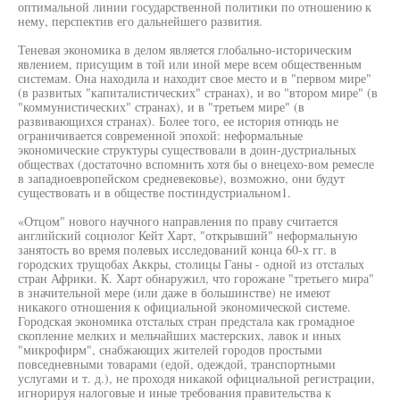
оптимальной линии государственной политики по отношению к
нему, перспектив его дальнейшего развития.
Теневая экономика в делом является глобально-историческим
явлением, присущим в той или иной мере всем общественным
системам. Она находила и находит свое место и в "первом мире"
(в развитых "капиталистических" странах), и во "втором мире" (в
"коммунистических" странах), и в "третьем мире" (в
развивающихся странах). Более того, ее история отнюдь не
ограничивается современной эпохой: неформальные
экономические структуры существовали в доин-дустриальных
обществах (достаточно вспомнить хотя бы о внецехо-вом ремесле
в западноевропейском средневековье), возможно, они будут
существовать и в обществе постиндустриальном1.
«Отцом" нового научного направления по праву считается
английский социолог Кейт Харт, "открывший" неформальную
занятость во время полевых исследований конца 60-х гг. в
городских трущобах Аккры, столицы Ганы - одной из отсталых
стран Африки. К. Харт обнаружил, что горожане "третьего мира"
в значительной мере (или даже в большинстве) не имеют
никакого отношения к официальной экономической системе.
Городская экономика отсталых стран предстала как громадное
скопление мелких и мельчайших мастерских, лавок и иных
"микрофирм", снабжающих жителей городов простыми
повседневными товарами (едой, одеждой, транспортными
услугами и т. д.), не проходя никакой официальной регистрации,
игнорируя налоговые и иные требования правительства к