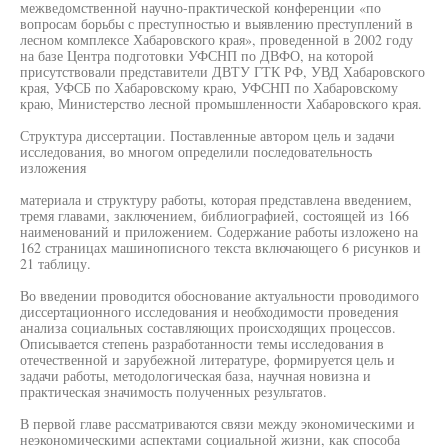
межведомственной научно-практической конференции «по
вопросам борьбы с преступностью и выявлению преступлений в
лесном комплексе Хабаровского края», проведенной в 2002 году
на базе Центра подготовки УФСНП по ДВФО, на которой
присутствовали представители ДВТУ ГТК РФ, УВД Хабаровского
края, УФСБ по Хабаровскому краю, УФСНП по Хабаровскому
краю, Министерство лесной промышленности Хабаровского края.
Структура диссертации. Поставленные автором цель и задачи
исследования, во многом определили последовательность
изложения
материала и структуру работы, которая представлена введением,
тремя главами, заключением, библиографией, состоящей из 166
наименований и приложением. Содержание работы изложено на
162 страницах машинописного текста включающего 6 рисунков и
21 таблицу.
Во введении проводится обоснование актуальности проводимого
диссертационного исследования и необходимости проведения
анализа социальных составляющих происходящих процессов.
Описывается степень разработанности темы исследования в
отечественной и зарубежной литературе, формируется цель и
задачи работы, методологическая база, научная новизна и
практическая значимость полученных результатов.
В первой главе рассматриваются связи между экономическими и
неэкономическими аспектами социальной жизни, как способа