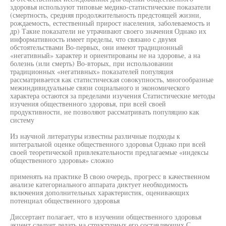
здоровья используют типовые медико-статистические показатели
(смертность, средняя продолжительность предстоящей жизни,
рождаемость, естественный прирост населения, заболеваемость и
др) Такие показатели не утрачивают своего значения Однако их
информативность имеет пределы, что связано с двумя
обстоятельствами Во-первых, они имеют традиционный
«негативный» характер и ориентированы не на здоровье, а на
болезнь (или смерть) Во-вторых, при использовании
традиционных «негативных» показателей популяция
рассматривается как статистическая совокупность, многообразные
межиндивидуальные связи социального и экономического
характера остаются за пределами изучения Статистические методы
изучения общественного здоровья, при всей своей
продуктивности, не позволяют рассматривать популяцию как
систему
Из научной литературы известны различные подходы к
интегральной оценке общественного здоровья Однако при всей
своей теоретической привлекательности предлагаемые «индексы
общественного здоровья» сложно
применять на практике В свою очередь, прогресс в качественном
анализе категориального аппарата диктует необходимость
включения дополнительных характеристик, оценивающих
потенциал общественного здоровья
Диссертант полагает, что в изучении общественного здоровья
акцент следует делать на структурных его составляющих С