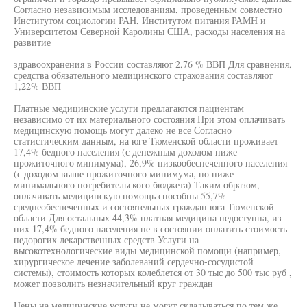
Согласно независимым исследованиям, проведенным совместно
Институтом социологии РАН, Институтом питания РАМН и
Университетом Северной Каролины США, расходы населения на
развитие
здравоохранения в России составляют 2,76 % ВВП Для сравнения,
средства обязательного медицинского страхования составляют
1,22% ВВП
Платные медицинские услуги предлагаются пациентам
независимо от их материального состояния При этом оплачивать
медицинскую помощь могут далеко не все Согласно
статистическим данным, на юге Тюменской области проживает
17,4% бедного населения (с денежным доходом ниже
прожиточного минимума), 26,9% низкообеспеченного населения
(с доходом выше прожиточного минимума, но ниже
минимального потребительского бюджета) Таким образом,
оплачивать медицинскую помощь способны 55,7%
среднеобеспеченных и состоятельных граждан юга Тюменской
области Для остальных 44,3% платная медицина недоступна, из
них 17,4% бедного населения не в состоянии оплатить стоимость
недорогих лекарственных средств Услуги на
высокотехнологические виды медицинской помощи (например,
хирургическое лечение заболеваний сердечно-сосудистой
системы), стоимость которых колеблется от 30 тыс до 500 тыс руб ,
может позволить незначительный круг граждан
Цены на медицинские услуги не могут складываться по тем же