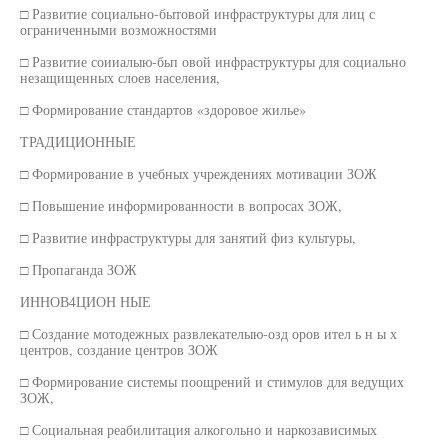
□ Развитие социально-бытовой инфраструктуры для лиц с
ограниченными возможностями
□ Развитие соииалыю-бьп овой инфраструктуры для социально
незащищенных слоев населения,
□ Формирование стандартов «здоровое жилье»
ТРАДИЦИОННЫЕ
□ Формирование в учебных учреждениях мотивации ЗОЖ
□ Повышение информированности в вопросах ЗОЖ,
□ Развитие инфраструктуры для занятий физ культуры,
□ Пропаганда ЗОЖ
ИННОВ4ЦИОН НЫЕ
□ Создание мотодежных развлекателыю-озд оров ител ь н ы х
центров, создание центров ЗОЖ
□ Формирование системы поощрений и стимулов для ведущих
ЗОЖ,
□ Социальная реабилитация алкогольно и наркозависимых