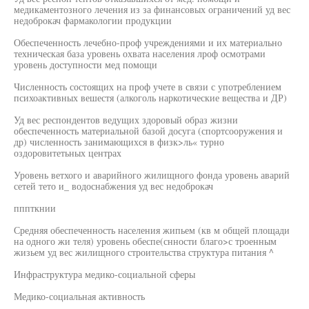
медикаментозного лечения из за финансовых ограничений уд вес
недоброкач фармакологии продукции
Обеспеченность лечебно-проф учреждениями и их материально
техническая база уровень охвата населения лроф осмотрами
уровень доступности мед помощи
Численность состоящих на проф учете в связи с употреблением
психоактивных вешестя (алкоголь наркотические вещества и ДР)
Уд вес респондентов ведущих здоровый образ жизни
обеспеченность материальной базой досуга (спортсооружения и
др) численность занимающихся в физк>ль« турно
оздоровитетьных центрах
Уровень ветхого и аварийного жилищного фонда уровень аварий
сетей тето и_ водоснабжения уд вес недоброкач
пппткнии
Средняя обеспеченность населения жипьем (кв м общей площади
на одного жи теля) уровень обеспе(снности благо>с троенным
жизьем уд вес жилищного строительства структура питания ^
Инфраструктура медико-социальной сферы
Медико-социальная активность