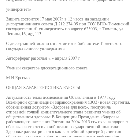
университет»
Защита состоится 17 мая 2007г в 12 часов на заседании
диссертационного совета Д 212 274 05 при ГОУ ВПО«Тюменский
государственный университет» по адресу 625003, г Тюмень, ул
Ленина,16, ауд 113
С диссертацией можно ознакомится в библиотеке Тюменского
государственного университета
Автореферат разослан « » апреля 2007 г
Ученый секретарь диссертационного совета
М Н Ерссько
ОБЩАЯ ХАРАКТЕРИСТИКА РАБОТЫ
Актуальность темы исследования Объявленная в 1977 году
Всемирной организацией здравоохранения (ВОЗ) новая стратегия,
обозначенная лозунгом «Здоровье для всех», послужила
отправной точкой концептуального этапа развития учения об
общественном здоровье В Концепции Президента «Здоровье
работающего населения России на 2004-2015 гг» охрана здоровья
обозначена стратегической целью государственной политики
Здоровье рассматривается как важнейший критерий развития
общества и оценки эффективности проводимых реформ Для