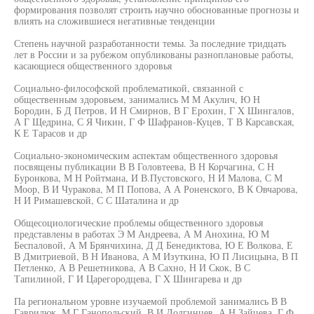
формирования позволят строить научно обоснованные прогнозы и
влиять на сложившиеся негативные тенденции
Степень научной разработанности темы. За последние тридцать
лет в России и за рубежом опубликованы разноплановые работы,
касающиеся общественного здоровья
Социально-философской проблематикой, связанной с
общественным здоровьем, занимались М М Акулич, Ю Н
Бородин, Б Д Петров, И Н Смирнов, В Г Ерохин, Г X Шингалов,
А Г Щедрина, С Я Чикин, Г Ф Шафранов-Куцев, Т В Карсавская,
К Е Тарасов и др
Социально-экономическим аспектам общественного здоровья
посвящены публикации В В Головтеева, В Н Корчагина, С Н
Буронкова, М Н Ройтмана, И В.Пустовского, Н И Малова, С М
Моор, В И Чуракова, М П Попова, А А Роненского, В К Овчарова,
Н И Римашевской, С С Шаталина и др
Общесоциологические проблемы общественного здоровья
представлены в работах Э М Андреева, А М Анохина, Ю М
Беспаловой, А М Брянчихина, Д Д Бенедиктова, Ю Е Волкова, Е
В Дмитриевой, В Н Иванова, А М Изуткина, Ю П Лисицына, В П
Петленко, А В Решетникова, А В Сахно, Н И Скок, В С
Тапилиной, Г И Царегородцева, Г X Шингарева и др
Па региональном уровне изучаемой проблемой занимались В В
Гаврилюк, М Г Ганопольский, В И Долгинцев, А Н Зайцева, Г Ф