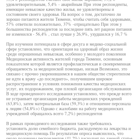
удовлетворительным, 5,4% - аварийным При этом респонденты,
имеющие невысокое качество жилья, не удовлетворены и
состоянием своего здоровья. На вопрос о том, достаточно ли
хорошо питаются жители Тюмени, чтобы считать себя здоровыми,
57% ответили положительно, 37% -отрицательно При этом у
большинства респондентов за последние пять лет рацион питания
не изменился - 56,4% , стал лучше у 26,9%, ухудшился у 16,7 %
При изучении потенциала в сфере досуга и медико-социальной
сфере установлено, что ориентация на здоровый образ жизни
среди опрошенных невысокая, особенно у молодого поколения
Медицинская активность жителей города Тюмени, основным
показателем которой является профилактическая и своевременная
обращаемость за медицинской помощью, низкая Возможно, это
связано с прочно укоренившимся в нашем обществе стереотипом
не идти к врачу «до последнего», получившим широкое
распространение в условиях понижения качества медицинских
услуг, их подорожанием, при плохой организации обслуживания
В ходе проведенного исследования установлено, что прежде всего
не устраивает организация работы медицинских учреждений
(63,8%), затем материальная база (59,3%) и отношение персонала
к людям (54,8%>) Однако с жалобами на работу медицинских
учреждений обращалось всего 7,2%) респондентов
В рамках проводимого исследования также требовалось
установить долю семейного бюджета, расходуемую на лекарства и
медицинскую помощь По результатам опроса выяснилось, что
около половины респондентов (41,2%) расходует по данной статье