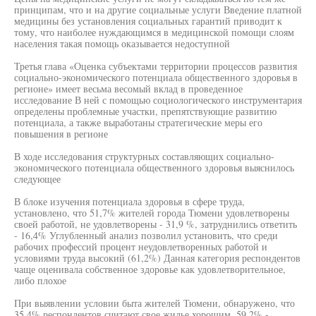
принципам, что и на другие социальные услуги Введение платной
медицины без установления социальных гарантий приводит к
тому, что наиболее нуждающимся в медицинской помощи слоям
населения такая помощь оказывается недоступной
Третья глава «Оценка субъектами территории процессов развития
социально-экономического потенциала общественного здоровья в
регионе» имеет весьма весомый вклад в проведенное
исследование В ней с помощью социологического инструментария
определены проблемные участки, препятствующие развитию
потенциала, а также выработаны стратегические меры его
повышения в регионе
В ходе исследования структурных составляющих социально-
экономического потенциала общественного здоровья выяснилось
следующее
В блоке изучения потенциала здоровья в сфере труда,
установлено, что 51,7% жителей города Тюмени удовлетворены
своей работой, не удовлетворены - 31,9 %, затруднились ответить
- 16,4% Углубленный анализ позволил установить, что среди
рабочих профессий процент неудовлетворенных работой и
условиями труда высокий (61,2%) Данная категория респондентов
чаще оценивала собственное здоровье как удовлетворительное,
либо плохое
При выявлении условии быта жителей Тюмени, обнаружено, что
35,4% респондентов считают свое жилье хорошим, 59,2% -