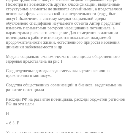
Несмотря на возможность других классификаций, выделенные
структурные элементы не являются случайными, а представляют
основные сферы человеческой жизнедеятельности (труд, быт,
досуг) Включение в систему медико-социальной сферы
обусловлено спецификои изучаемого объекта Автор предлагает
измерять параметрами ресурсов наращивание потенциала, а
параметрами риска его истощение Для измерения реализации
потенциала в работе используются показатели ожидаемой
продолжительности жизни, естественного прироста населения,
динамики заболеваемости и др
Модель социально-экономического потенциала общественного
здоровья представлена на рис 1
Среднедушевые доходы среднемесячная зартата величина
прожиточного минимума
Средства общественных организаций и бизнеса, выдепяемые на
развитие потенциала
Расходы РФ на развитие потенциала, расходы бюджетов регионов
РФ на эти цели
И
« б 8. Р
Уд вес респон тентов отказавшихся от мед. помощи и