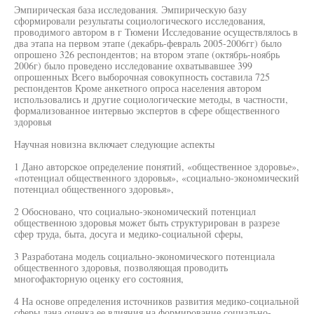
Эмпирическая база исследования. Эмпирическую базу
сформировали результаты социологического исследования,
проводимого автором в г Тюмени Исследование осуществлялось в
два этапа на первом этапе (декабрь-февраль 2005-2006гг) было
опрошено 326 респондентов; на втором этапе (октябрь-ноябрь
2006г) было проведено исследование охватывавшее 399
опрошенных Всего выборочная совокупность составила 725
респондентов Кроме анкетного опроса населения автором
использовались и другие социологические методы, в частности,
формализованное интервью экспертов в сфере общественного
здоровья
Научная новизна включает следующие аспекты
1 Дано авторское определение понятий, «общественное здоровье»,
«потенциал общественного здоровья», «социально-экономический
потенциал общественного здоровья»,
2 Обосновано, что социально-экономический потенциал
общественною здоровья может быть структурирован в разрезе
сфер труда, быта, досуга и медико-социальной сферы,
3 Разработана модель социально-экономического потенциала
общественного здоровья, позволяющая проводить
многофакторную оценку его состояния,
4 На основе определения источников развития медико-социальной
сферы дана оценка ее влияния на формирование социально-