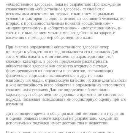
«общественное здоровье», пока не разработано Происхождение
словосочетания «общественное здоровье» связывают с
несколькими аспектами во-первых, с влиянием социальных
условий и факторов на одно из основных состояний человека, во-
вторых, с противопоставлением понятий «общественное» -
«индивидуальному» и «общественное» - «популяционному», в-
третьих, с выявлением механизмов воздействия на здоровье
населения с помощью мер общественного плана
При анализе определений общественного здоровья автор
приходит к убеждению о неоднозначности его признаков Для
того, чтобы охватить многочисленные характеристики этой
сложной категории, в работе предложено рассматривать
общественное здоровье как сложную открытую систему,
формирующуюся из подсистем и элементов, составляющих
физическое, социально-экономическое и другие виды
благополучия людей, отражающую качество их жизнедеятельности
и жизнеспособность всего общества в определенных исторически
сложившихся условиях Данное определение более полно
характеризует общественное здоровье, а применение системного
подхода, позволяет использовать многофакторную оценку при его
изучении
До настоящего времени общепризнанной методопогии изучения
и оценки общественного здоровья не разработано, каждый из
используемых подходов имеет достоинства и недостатки
В отечественных исследованиях для оценки общественного