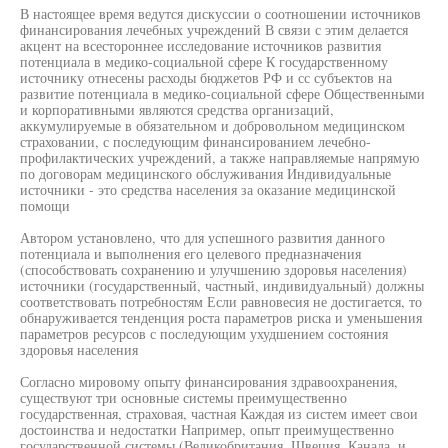
В настоящее время ведутся дискуссии о соотношении источников
финансирования лечебных учреждений В связи с этим делается
акцент на всестороннее исследование источников развития
потенциала в медико-социальной сфере К государственному
источнику отнесены расходы бюджетов РФ и сс субъектов на
развитие потенциала в медико-социальной сфере Общественными
и корпоративными являются средства организаций,
аккумулируемые в обязательном и добровольном медицинском
страховании, с последующим финансированием лечебно-
профилактических учреждений, а также направляемые напрямую
по договорам медицинского обслуживания Индивидуальные
источники - это средства населения за оказание медицинской
помощи
Автором установлено, что для успешного развития данного
потенциала и выполнения его целевого предназначения
(способствовать сохранению и улучшению здоровья населения)
источники (государственный, частный, индивидуальный) должны
соответствовать потребностям Если равновесия не достигается, то
обнаруживается тенденция роста параметров риска и уменьшения
параметров ресурсов с последующим ухудшением состояния
здоровья населения
Согласно мировому опыту финансирования здравоохранения,
существуют три основные системы преимущественно
государственная, страховая, частная Каждая из систем имеет свои
достоинства и недостатки Например, опыт преимущественно
государственной системы (Великобритания, Швеция, Канада, и