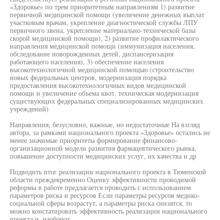
«Здоровье» по трем приоритетным направлениям 1) развитие
первичной медицинской помощи (увеличение денежных выплат
участковым врачам, укрепление диагностической службы ЛПУ
первичного звена, укрепление материально-технической базы
скорой медицинской помощи), 2) развитие профилактического
направления медицинской помощи (иммунизация населения,
обследование новорожденных детей, диспансеризация
работающего населения), 3) обеспечение населения
высокотехнологичной медицинской помощью (строительство
новых федеральных центров, модернизация порядка
предоставления высокотехнологичных видов медицинской
помощи и увеличение объема квот, техническая модернизация
существующих федеральных специализированных медицинских
учреждений)
Направления, безусловно, важные, но недостаточные На взгляд
автора, за рамками национального проекта «Здоровье» остались не
менее значимые приоритеты формирование финансово-
организационной модели развития фармацевтического рынка,
повышение доступности медицинских услуг, их качества и др
Подводить итог реализации национального проекта в Тюменской
области преждевременно Оценку эффективности проводимой
реформы в работе предлагается проводить с использованием
параметров риска и ресурсов Если параметры ресурсов медико-
социальной сферы возрастут, а параметры риска снизятся, то
можно констатировать эффективность реализации национального
проекта и, наоборот