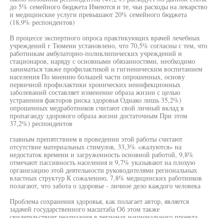
до 5% семейного бюджета Имеются и те, чьи расходы на лекарство
и медицинские услуги превышают 20% семейного бюджета
(18,9% респондентов)
В процессе экспертного опроса практикующих врачей лечебных
учреждений г Тюмени установлено, что 70,5% согласны с тем, что
работникам амбулаторно-поликлипических учреждений и
стационаров, наряду с основными обязанностями, необходимо
заниматься также профилактикой и гигиеническим воспитанием
населения По мнению большей части опрошенных, основу
первичной профилактики хронических неинфекционных
заболеваний составляет изменение образа жизни с целью
устранения факторов риска здоровья Однако лишь 35,2%)
опрошенных медработников считают свой личный вклад в
пропаганду здорового образа жизни достаточным При этом
37,2%) респондентов
главным препятствием в проведении этой работы считают
отсутствие материальных стимулов, 33,3% «жалуются» на
недостаток времени и загруженность основной работой, 9,8%
отмечают пассивность населения и 9,7% указывают на плохую
организацию этой деятельности руководителями региональных
властных структур К сожалению, 7,8% медицинских работников
полагают, что забота о здоровье - личное дело каждого человека
Проблема сохранения здоровья, как полагает автор, является
задачей государственного масштаба Об этом также
свидетельствует реализация в регионах национального проекта