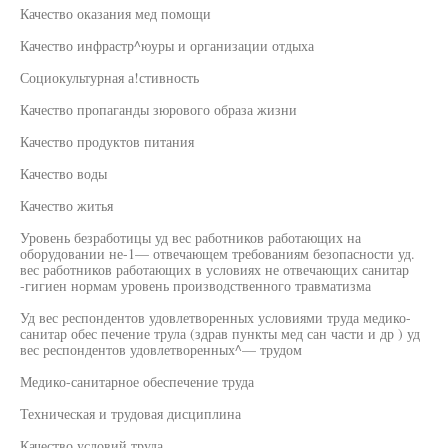
Качество оказания мед помощи
Качество инфрастр^юуры и организации отдыха
Социокультурная а!стивность
Качество пропаганды зюрового образа жизни
Качество продуктов питания
Качество воды
Качество житья
Уровень безработицы уд вес работников работающих на
оборудовании не-1— отвечающем требованиям безопасности уд.
вес работников работающих в условиях не отвечающих санитар
-гигиен нормам уровень производственного травматизма
Уд вес респондентов удовлетворенных условиями труда медико-
санитар обес печение трула (здрав пункты мед сан части и др ) уд
вес респондентов удовлетворенных^— трудом
Медико-санитарное обеспечение труда
Техническая и трудовая дисциплина
Качество условий труда