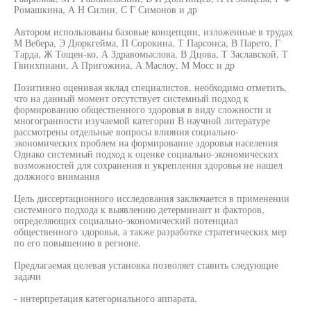
Ромашкина, А Н Силин, С Г Симонов и др
Автором использованы базовые концепции, изложенные в трудах
М Вебера, Э Дюркгейма, П Сорокина, Т Парсонса, В Парето, Г
Тарда, Ж Тощен-ко, А Здравомыслова, В Дцова, Т Заславской, Т
Гвинхпиани, А Пригожина, А Маслоу, М Мосс и др
Позитивно оценивая вклад специалистов, необходимо отметить,
что на данный момент отсутствует системный подход к
формированию общественного здоровья в виду сложности и
многогранности изучаемой категории В научной литературе
рассмотрены отдельные вопросы влияния социально-
экономических проблем на формирование здоровья населения
Однако системный подход к оценке социально-экономических
возможностей для сохранения и укрепления здоровья не нашел
должного внимания
Цель диссертационного исследования заключается в применении
системного подхода к выявлению детерминант и факторов,
определяющих социально-экономический потенциал
общественного здоровья, а также разработке стратегических мер
по его повышению в регионе.
Предлагаемая целевая установка позволяет ставить следующие
задачи
- интерпретация категориального аппарата,