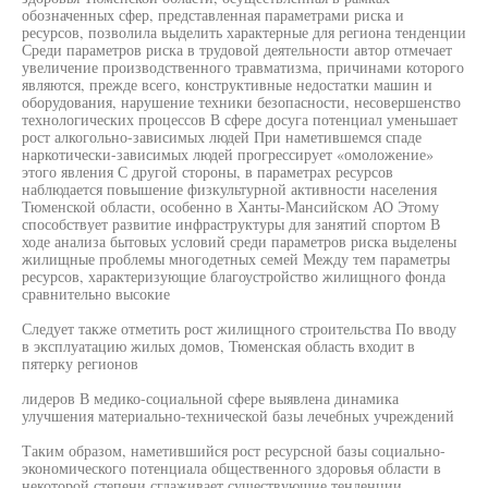
обозначенных сфер, представленная параметрами риска и
ресурсов, позволила выделить характерные для региона тенденции
Среди параметров риска в трудовой деятельности автор отмечает
увеличение производственного травматизма, причинами которого
являются, прежде всего, конструктивные недостатки машин и
оборудования, нарушение техники безопасности, несовершенство
технологических процессов В сфере досуга потенциал уменьшает
рост алкогольно-зависимых людей При наметившемся спаде
наркотически-зависимых людей прогрессирует «омоложение»
этого явления С другой стороны, в параметрах ресурсов
наблюдается повышение физкультурной активности населения
Тюменской области, особенно в Ханты-Мансийском АО Этому
способствует развитие инфраструктуры для занятий спортом В
ходе анализа бытовых условий среди параметров риска выделены
жилищные проблемы многодетных семей Между тем параметры
ресурсов, характеризующие благоустройство жилищного фонда
сравнительно высокие
Следует также отметить рост жилищного строительства По вводу
в эксплуатацию жилых домов, Тюменская область входит в
пятерку регионов
лидеров В медико-социальной сфере выявлена динамика
улучшения материально-технической базы лечебных учреждений
Таким образом, наметившийся рост ресурсной базы социально-
экономического потенциала общественного здоровья области в
некоторой степени сглаживает существующие тенденции,