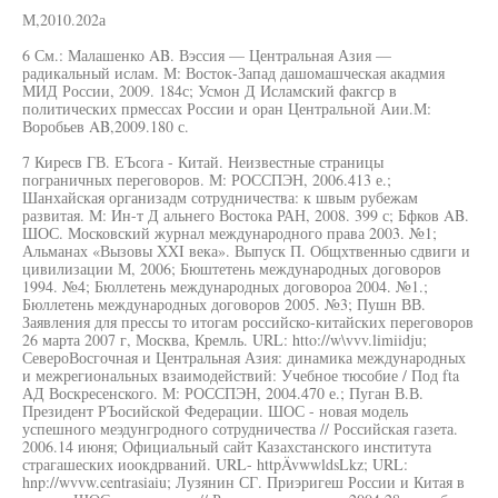
М,2010.202а
6 См.: Малашенко AB. Вэссия — Центральная Азия —
радикальный ислам. М: Восток-Запад дашомашческая акадмия
МИД России, 2009. 184с; Усмон Д Исламский факгср в
политических прмессах России и оран Центральной Аии.М:
Воробьев AB,2009.180 с.
7 Киресв ГВ. ЕЪсога - Китай. Неизвестные страницы
пограничных переговоров. М: РОССПЭН, 2006.413 е.;
Шанхайская организадм сотрудничества: к швым рубежам
развитая. М: Ин-т Д альнего Востока РАН, 2008. 399 с; Бфков AB.
ШОС. Московский журнал международного права 2003. №1;
Альманах «Вызовы XXI века». Выпуск П. Общхтвеннью сдвиги и
цивилизации М, 2006; Бюштетень международных договоров
1994. №4; Бюллетень международных договороа 2004. №1.;
Бюллетень международных договоров 2005. №3; Пушн ВВ.
Заявления для прессы то итогам российско-китайских переговоров
26 марта 2007 г, Москва, Кремль. URL: htto://w\vvv.limiidju;
СевероВосгочная и Центральная Азия: динамика международных
и межрегиональных взаимодействий: Учебное тюсобие / Под fta
АД Воскресенского. М: РОССПЭН, 2004.470 е.; Пуган В.В.
Президент РЪосийской Федерации. ШОС - новая модель
успешного меэдунгродного сотрудничества // Российская газета.
2006.14 июня; Официальный сайт Казахстанского института
страгашеских иоокдрваний. URL- httpÄvwwldsLkz; URL:
hnp://wvvw.centrasiaiu; Лузянин СГ. Приэригеш России и Китая в