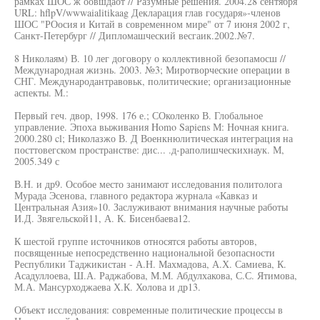
рамках ШОС ж оовшдаот // Разумные решения. 2004.28 сентября
URL: hflpV/wwwaialitikaag Декларация глав государя»-членов
ШОС "РОосия и Китай в современном мире" от 7 июня 2002 г,
Санкт-Петербург // Дипломашческий весгаик.2002.№7.
8 Николаям) В. 10 лег договору о коллективной безопамосш //
Международная жизнь. 2003. №3; Миротворческие операции в
СНГ. Международантравовьк, политические; организационные
аспекты. М.:
Первый геч. двор, 1998. 176 е.; СОколенко В. Глобальное
управление. Эпоха выживания Homo Sapiens М: Ночная книга.
2000.280 cl; Николазжо В. Д Военкнюлитическая интеграция на
посттовегском пространстве: дис... .д-раполишческихнаук. М,
2005.349 с
В.Н. и др9. Особое место занимают исследования политолога
Мурада Эсенова, главного редактора журнала «Кавказ и
Центральная Азия»10. Заслуживают внимания научные работы
И.Д. Звягельской11, А. К. Бисенбаева12.
К шестой группе источников относятся работы авторов,
посвященные непосредственно национальной безопасности
Республики Таджикистан - А.Н. Махмадова, А.Х. Самиева, К.
Асадуллоева, Ш.А. Раджабова, М.М. Абдулхакова, С.С. Ятимова,
М.А. Мансурходжаева Х.К. Холова и др13.
Объект исследования: современные политические процессы в