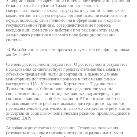
5. Формирование современной системы обеспечения пограничной
безопасности Республики Таджикистан включает
совершенствование состава, структуры и функций основных ее
компонентов, в первую очередь, органов исполнительной власти,
осуществляющих свои полномочия в сфере защиты и охраны
государственной границы, совершенствование процесса
координации совместных действий при решении этих задач,
дальнейшего развития правового поля функционирования
системы.
14 Разработанные автором проекты документов смсгфк в приложи
ми № 1 и№2
Степень достоверности результатов. О достоверности результатов
исследования свидетельствует представительная база анализа
объектно-предметной части диссертации, а именно: данные
мониторинга политического процесса в пяти независимых
государствах ЦА - Казахстане, Кыргызстане, Таджикистане,
Туркменистане и Узбекистане; непосредственное участие
соискателя в получении исходных данных, характеризующих
состояние национальной безопасности РТ в пограничной сфере;
использование материалов и выводов диссертации в научной и
преподавательской деятельности, а также соответствие результатов
диссертации социально-политическим реалиям, проявляющимся в
странах ЦАР.
Апробация результатов исследования. Основные положения,
результаты и выводы излагались автором на различных научно-