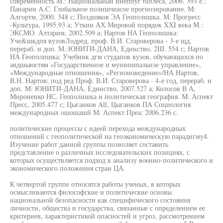
современность М.: Национальный инеппуг 6iплеса, 2006. 393 е.;
Панарин A.C. Глобальное полишчеасое прогнозирование. М:
Алгортм, 2000. 348 с; Поздняков ЭА Геополишка. М: Прогресс
-Культура, 1995.93 а; Уткин АХ Мировой порядок XXI века М.:
ЭКСМО. Алтарим, 2002.509 а; Нартов НА Геополишка:
Уче&шкдпя вузовЛодред, проф. В.И. Староверова - 3-е щд,
перераб. и доп. М.:ЮНИТИ-ДАНА, Единство, 2Ш. 554 с; Нартов
НА Геополишка: Учебник дгм студапов вузов, обучающихся по
авдшыюстям «Государственное и мунипипальнэе управление»,
«Международные отношения», «Регионоведение»/НА Нартов,
В.Н. Нартов; под ред Проф. В.И. Староверова - 4-е год, перераб. и
доп. М: ЮНИТИ-ДАНА, Единство, 2007.527 а; Колосов В А,
Мнроненко НС. Геополишка и политическая география. М: Аспект
Пресс, 2005.477 с; Цыганков All, Цыганков ПА Социология
международных ошошашй М: Аспект Преа; 2006.236 с.
политические процессы с идеей перехода международных
отношений с геополитической на геоэкономическую парадигму4.
Изучение работ данной группы позволяет составить
представление о различных исследовательских позициях, с
которых осуществляется подход к анализу военно-политического и
экономического положения стран ЦА.
К четвертой группе относятся работы ученых, в которых
осмысливаются философские и политические основы
национальной безопасности как специфического состояния
личности, общества и государства, связанные с определением ее
критериев, характеристикой опасностей и угроз, рассмотрением