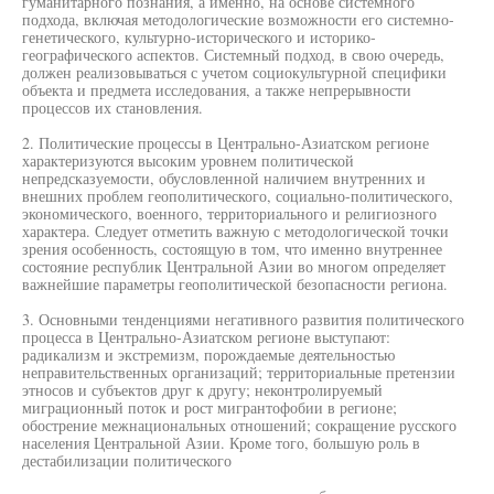
гуманитарного познания, а именно, на основе системного
подхода, включая методологические возможности его системно-
генетического, культурно-исторического и историко-
географического аспектов. Системный подход, в свою очередь,
должен реализовываться с учетом социокультурной специфики
объекта и предмета исследования, а также непрерывности
процессов их становления.
2. Политические процессы в Центрально-Азиатском регионе
характеризуются высоким уровнем политической
непредсказуемости, обусловленной наличием внутренних и
внешних проблем геополитического, социально-политического,
экономического, военного, территориального и религиозного
характера. Следует отметить важную с методологической точки
зрения особенность, состоящую в том, что именно внутреннее
состояние республик Центральной Азии во многом определяет
важнейшие параметры геополитической безопасности региона.
3. Основными тенденциями негативного развития политического
процесса в Центрально-Азиатском регионе выступают:
радикализм и экстремизм, порождаемые деятельностью
неправительственных организаций; территориальные претензии
этносов и субъектов друг к другу; неконтролируемый
миграционный поток и рост мигрантофобии в регионе;
обострение межнациональных отношений; сокращение русского
населения Центральной Азии. Кроме того, большую роль в
дестабилизации политического