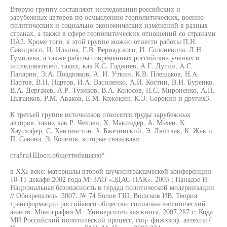
Вторую группу составляют исследования российских и
зарубежных авторов по осмыслению геополитических, военно-
политических и социально-экономических изменений в разных
странах, а также в сфере геополитических отношений со странами
ЦА2. Кроме того, к этой группе можно отнести работы П.Н.
Савицкого, И. Ильина, Г.В. Вернадского, И. Солоневича, Л.Н.
Гумилева, а также работы современных российских ученых и
исследователей, таких, как К.С. Гаджиев, А.Г. Дугин, A.C.
Панарин, Э.А. Поздняков, А. И. Уткин, К.В. Плешаков, H.A.
Нартов, В.Н. Нартов, И.А. Василенко, А.И. Костин, В.И. Буренко,
В.А. Дергачев, А.Р. Тузиков, В.А. Колосов, Н.С. Мироненко, А.П.
Цыганков, P.M. Аваков, Е.М. Кожокин, К.Э. Сорокин и других3.
К третьей группе источников относятся труды зарубежных
авторов, таких как Р. Челлен, X. Макиндер, А. Мэхен, К.
Хаусхофер, С. Хантингтон, 3. Бжезинский, Э. Люттвак, К. Жак и
П. Савона, Э. Кочетов, которые связывают
ста5га1Щосп,общеттибашазю^
в XXI веке: материалы второй шучнснтракшческой конференции
10-11 декафя 2002 года М: ЗАО «ЭДАС-ПАК», 2003.; Нанадзе И.
Национальная безопасность в гердад политической модернизации
// Обозреватель. 2007. № 74 Болов ГШ, Вошсков ИВ. Теория
трансформации российаюго общества; соииальнснюлишчесхий
аналтв: Монография М.: Университетская книга, 2007.287 с; Кода
МИ Российский политический процесс, соц- фижхзоф. аэтехгы /