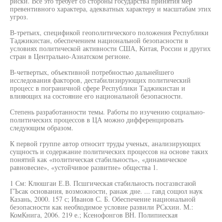
риски. Все это требует со стороны государства принятия мер
превентивного характера, адекватных характеру и масштабам этих
угроз.
В-третьих, спецификой геополитического положения Республики
Таджикистан, обеспечением национальной безопасности в
условиях политической активности США, Китая, России и других
стран в Центрально-Азиатском регионе.
В-четвертых, объективной потребностью дальнейшего
исследования факторов, дестабилизирующих политический
процесс в пограничной сфере Республики Таджикистан и
влияющих на состояние его национальной безопасности.
Степень разработанности темы. Работы по изучению социально-
политических процессов в ЦА можно дифференцировать
следующим образом.
К первой группе автор относит труды ученых, анализирующих
сущность и содержание политических процессов на основе таких
понятий как «политическая стабильность», «динамическое
равновесие», «устойчивое развитие» общества 1.
1 См: Клюшгаи Е.В. Псшгическая стабильность посгазвсгаюй
ГЪсак основания, возможности, ранаж дне. ... гавд сощюл наук
Казань, 2000. 157 с; Иванов С. Б. Обеспечение национальной
безопасности как необходимое условие развили РСкхии. М.:
КомКнига, 2006. 219 е.; Ксенофонгов ВН. Полипиеская