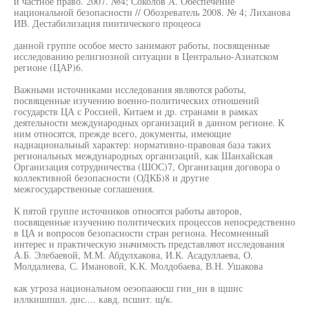
и частное право. 2007. №4; Соколов А. Обеспечение
национальной безопасности // Обозреватель 2008. № 4; Лиханова
ИВ. Дестабилизация пиитического процеоса
данной группе особое место занимают работы, посвященные
исследованию религиозной ситуации в Центрально-Азиатском
регионе (ЦАР)6.
Важными источниками исследования являются работы,
посвященные изучению военно-политических отношений
государств ЦА с Россией, Китаем и др. странами в рамках
деятельности международных организаций в данном регионе. К
ним относятся, прежде всего, документы, имеющие
наднациональный характер: нормативно-правовая база таких
региональных международных организаций, как Шанхайская
Организация сотрудничества (ШОС)7, Организация договора о
коллективной безопасности (ОДКБ)8 и другие
межгосударственные соглашения.
К пятой группе источников относятся работы авторов,
посвященные изучению политических процессов непосредственно
в ЦА и вопросов безопасности стран региона. Несомненный
интерес и практическую значимость представляют исследования
А.Б. Элебаевой, М.М. Абдулхакова, И.К. Асадуллаева, О.
Молдалиева, С. Имановой, К.К. Молдобаева, В.Н. Ушакова
как угроза национальном оеэопааюсш гии_ии в щшис
иллкишпшл. дис.... кавд. псшит. щ/к.