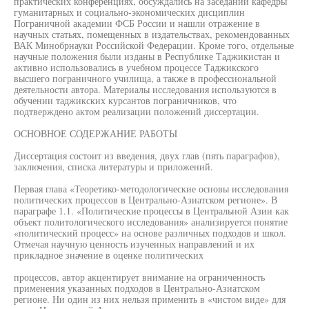
практических конференциях, обсуждались на заседании кафедры
гуманитарных и социально-экономических дисциплин
Пограничной академии ФСБ России и нашли отражение в
научных статьях, помещенных в издательствах, рекомендованных
ВАК Минобрнауки Российской Федерации. Кроме того, отдельные
научные положения были изданы в Республике Таджикистан и
активно использовались в учебном процессе Таджикского
высшего пограничного училища, а также в профессиональной
деятельности автора. Материалы исследования используются в
обучении таджикских курсантов пограничников, что
подтверждено актом реализации положений диссертации.
ОСНОВНОЕ СОДЕРЖАНИЕ РАБОТЫ
Диссертация состоит из введения, двух глав (пять параграфов),
заключения, списка литературы и приложений.
Первая глава «Теоретико-методологические основы исследования
политических процессов в Центрально-Азиатском регионе». В
параграфе 1.1. «Политические процессы в Центральной Азии как
объект политологического исследования» анализируется понятие
«политический процесс» на основе различных подходов и школ.
Отмечая научную ценность изученных направлений и их
прикладное значение в оценке политических
процессов, автор акцентирует внимание на ограниченность
применения указанных подходов в Центрально-Азиатском
регионе. Ни один из них нельзя применить в «чистом виде» для