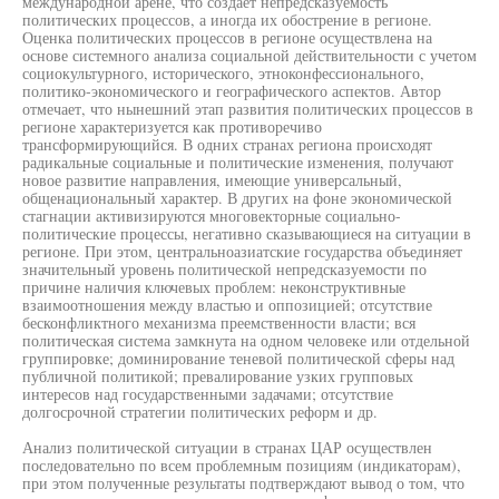
международной арене, что создает непредсказуемость
политических процессов, а иногда их обострение в регионе.
Оценка политических процессов в регионе осуществлена на
основе системного анализа социальной действительности с учетом
социокультурного, исторического, этноконфессионального,
политико-экономического и географического аспектов. Автор
отмечает, что нынешний этап развития политических процессов в
регионе характеризуется как противоречиво
трансформирующийся. В одних странах региона происходят
радикальные социальные и политические изменения, получают
новое развитие направления, имеющие универсальный,
общенациональный характер. В других на фоне экономической
стагнации активизируются многовекторные социально-
политические процессы, негативно сказывающиеся на ситуации в
регионе. При этом, центральноазиатские государства объединяет
значительный уровень политической непредсказуемости по
причине наличия ключевых проблем: неконструктивные
взаимоотношения между властью и оппозицией; отсутствие
бесконфликтного механизма преемственности власти; вся
политическая система замкнута на одном человеке или отдельной
группировке; доминирование теневой политической сферы над
публичной политикой; превалирование узких групповых
интересов над государственными задачами; отсутствие
долгосрочной стратегии политических реформ и др.
Анализ политической ситуации в странах ЦАР осуществлен
последовательно по всем проблемным позициям (индикаторам),
при этом полученные результаты подтверждают вывод о том, что