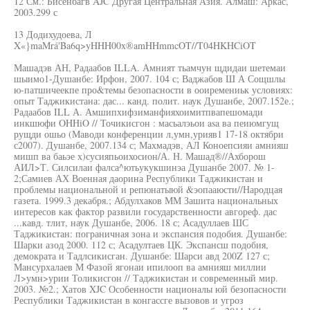
12 См.: Бисенбагв AJC Другая Центральная Азия. Алмаш: Аркас,
2003.299 с
13 Додихудоева, Л
X«}maMrá'Ba6q>yHHH00x®amHHmmcOT//T04HKHCiOT
Машадэв АН, Радаабов ILLA. Амният тьамчун щдидаи шетемаи
шыимо1-Душанбе: Ирфон, 2007. 104 с; Ваджабов Ш А Сощшлы
ю-патшичеекпе про&темы безопасности в ооиремениьк условиях:
опыт Таджикистана: дас... канд. полит. наук Душанбе, 2007.152е.;
Радаабов ILL А. Амшипхифзиманфияхоимитпвапешомади
инкшюфи OHHiO // Точикисгон : масьалэьои asa ва пеиюмгущ
рущди ошьо (Маводи конференции л,умн,урияв1 17-18 октябри
с2007). Душанбе, 2007.134 с; Махмадэв, АЛ Коноепсияи амнияш
мишп ва баьэе х)сусияпьоихосион/А. Н. Машад®//Ахборош
АИЛ>Т. Силсилаи фалса^ютьукукшинэа Душанбе 2007. № 1-
2;Самиев АХ Военная даорина Республики Таджикистан и
проблемы национальной и репюнатыюй &эопааюсти//Народцая
газета. 1999.3 декабря.; Абдулхаков ММ Зашита национальных
интересов как фактор развили государственности авгореф. дас
...кавд. тлит, наук Душанбе, 2006. 18 с; Асадуллаев ШС
Таджикистан: пограничная зона и экспансия подобия. Душанбе:
Шарки азод 2000. 112 с; Асадултаев ЦК. Экспансш подобия,
демократа и Тадлсикисган. Душанбе: Шарси авд 200Z 127 с;
Мансурхалаев М Фазой ягонаи ипилооп ва амнияш миллии
Л>умн>урии Толикисгон // Таджикистан и современный мир.
2003. №2.; Хатов XJC Особенности националы юй безопасности
Республики Таджикистан в конгассге вызовов и угроз