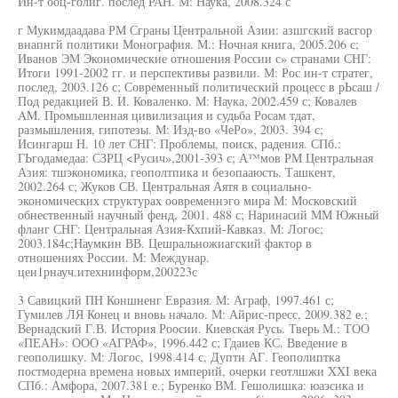
Ин-т ооц-голиг. послед РАН. М: Наука, 2008.324 с
г Мукимдаадава РМ Сграны Центральной Азии: азшгский васгор
внапнгй политики Монография. М.: Ночная книга, 2005.206 с;
Иванов ЭМ Экономические отношения России с» странами СНГ:
Итоги 1991-2002 гг. и перспективы развили. М: Рос ин-т стратег,
послед, 2003.126 с; Современный политический процесс в рЬсаш /
Под редакцией В. И. Коваленко. М: Наука, 2002.459 с; Ковалев
AM. Промышленная цивилизация и судьба Росам тдат,
размышления, гипотезы. М: Изд-во «ЧеРо», 2003. 394 с;
Исингарш Н. 10 лет СНГ: Проблемы, поиск, радения. СПб.:
ГЬгодамедаа: СЗРЦ <Русич»,2001-393 с; А™мов РМ Центральная
Азия: тшэкономика, геополтпика и безопааюсть. Ташкент,
2002.264 с; Жуков СВ. Центральная Аятя в социально-
экономических структурах оовременнэго мира М: Московский
обнественный научный фенд, 2001. 488 с; Наринасий ММ Южный
фланг СНГ: Центральная Азия-Кхпий-Кавказ. М: Логос;
2003.184с;Наумкин ВВ. Цешральножиагский фактор в
отношениях России. М: Междунар.
цен1рнауч.итехнинформ,200223с
3 Савицкий ПН Коншненг Евразия. М: Аграф, 1997.461 с;
Гумилев ЛЯ Конец и вновь начало. М: Айрис-пресс, 2009.382 е.;
Вернадский Г.В. История Роосии. Киевская Русь. Тверь М.: ТОО
«ПЕАН»: ООО «АГРАФ», 1996.442 с; Гдаиев КС. Введение в
геополишку. М: Логос, 1998.414 с, Дуптн АГ. Геополиптка
постмодерна времена новых империй, очерки геотлшжи XXI века
СПб.: Амфора, 2007.381 е.; Буренко ВМ. Гешолишка: юаэсика и