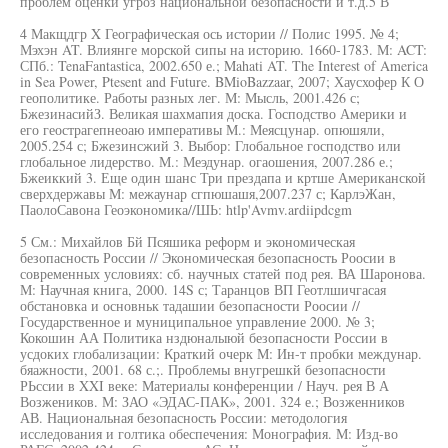
проблем оценки угроз национальной безопасности и т.д.5 В
4 Макщдгр X Географическая ось истории // Полис 1995. № 4;
Мэхэн AT. Влиянге морской сипы на историю. 1660-1783. М: ACT:
СПб.: TenaFantastica, 2002.650 е.; Mahati AT. The Interest of America
in Sea Power, Ptesent and Future. BMioBazzaar, 2007; Хаусхофер К О
геополитике. Работы разных лег. М: Мысль, 2001.426 с;
БжезинасийЗ. Великая шахмапия доска. Господство Америки и
его геострагепнеоаю императивы М.: Меясцунар. опюшяли,
2005.254 с; Бжезинсжий 3. Выбор: Глобальное господство или
глобальное лидерство. М.: Меэдунар. огаошения, 2007.286 е.;
Бжеиккий 3. Еще один шанс Три прездапа и кртше Американской
сверхдержавы М: межаунар сгпюшашя,2007.237 с; КарлэЖан,
ПаолоСавона Геоэкономика//ШЬ: htlp'Avmv.ardiipdcgm
5 См.: Михайлов Бй Псяшика реформ и экономическая
безопасность России // Экономическая безопасность Роосии в
современных условиях: сб. научных статей под рея. ВА Шаронова.
М: Научная книга, 2000. 14S с; Таранцов ВП Геотлшичгасая
обстановка и основньк тадашии безопасности Роосии //
Государственное и муниципальное управление 2000. № 3;
Кокошин АА Политика нздюналыюй безопасности России в
усдоких глобализации: Краткий очерк М: Ин-т пробки междунар.
бяажности, 2001. 68 с.;. Проблемы внугрешкй безопасности
РЬссии в XXI веке: Материалы конференции / Науч. рея В А
Возжеников. М: ЗАО «ЭДАС-ПАК», 2001. 324 е.; Возженников
АВ. Национальная безопасность России: методология
исследования и голтика обеспечения: Монография. М: Изд-во