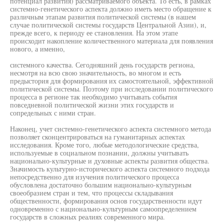
потенциал развития) рассматриваемого объекта. То есть, в рамках
системно-генетического аспекта должно иметь место обращение к
различным этапам развития политической системы (в нашем
случае политической системы государств Центральной Азии), и,
прежде всего, к периоду ее становления. На этом этапе
происходит накопление количественного материала для появления
нового, а именно,
системного качества. Сегодняшний день государств региона,
несмотря на всю свою значительность, во многом и есть
предыстория для формирования их самостоятельной, эффективной
политической системы. Поэтому при исследовании политического
процесса в регионе так необходимо учитывать события
повседневной политической жизни этих государств и
сопредельных с ними стран.
Наконец, учет системно-генетического аспекта системного метода
позволяет сконцентрироваться на гуманитарных аспектах
исследования. Кроме того, любые методологические средства,
используемые в социальном познании, должны учитывать
национально-культурные и духовные аспекты развития общества.
Значимость культурно-исторического аспекта системного подхода
непосредственно для изучения политического процесса
обусловлена достаточно большим национально-культурным
своеобразием стран и тем, что процессы складывания
общественности, формирования основ государственности идут
одновременно с национально-культурным самоопределением
государств в сложных реалиях современного мира.