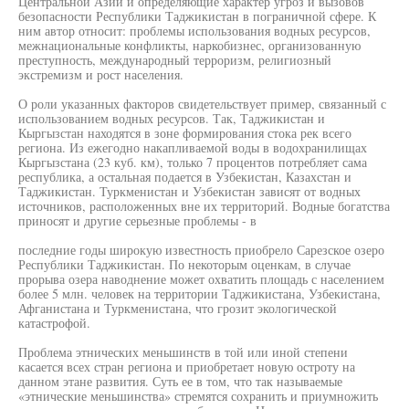
Центральной Азии и определяющие характер угроз и вызовов
безопасности Республики Таджикистан в пограничной сфере. К
ним автор относит: проблемы использования водных ресурсов,
межнациональные конфликты, наркобизнес, организованную
преступность, международный терроризм, религиозный
экстремизм и рост населения.
О роли указанных факторов свидетельствует пример, связанный с
использованием водных ресурсов. Так, Таджикистан и
Кыргызстан находятся в зоне формирования стока рек всего
региона. Из ежегодно накапливаемой воды в водохранилищах
Кыргызстана (23 куб. км), только 7 процентов потребляет сама
республика, а остальная подается в Узбекистан, Казахстан и
Таджикистан. Туркменистан и Узбекистан зависят от водных
источников, расположенных вне их территорий. Водные богатства
приносят и другие серьезные проблемы - в
последние годы широкую известность приобрело Сарезское озеро
Республики Таджикистан. По некоторым оценкам, в случае
прорыва озера наводнение может охватить площадь с населением
более 5 млн. человек на территории Таджикистана, Узбекистана,
Афганистана и Туркменистана, что грозит экологической
катастрофой.
Проблема этнических меньшинств в той или иной степени
касается всех стран региона и приобретает новую остроту на
данном этане развития. Суть ее в том, что так называемые
«этнические меньшинства» стремятся сохранить и приумножить