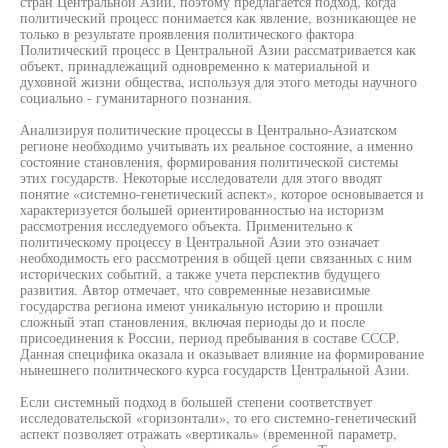
стран Центральной Азии, поэтому предлагается подход, когда
политический процесс понимается как явление, возникающее не
только в результате проявления политического фактора
Политический процесс в Центральной Азии рассматривается как
объект, принадлежащий одновременно к материальной и
духовной жизни общества, используя для этого методы научного
социально - гуманитарного познания.
Анализируя политические процессы в Центрально-Азиатском
регионе необходимо учитывать их реальное состояние, а именно
состояние становления, формирования политической системы
этих государств. Некоторые исследователи для этого вводят
понятие «системно-генетический аспект», которое основывается и
характеризуется большей ориентированностью на историзм
рассмотрения исследуемого объекта. Применительно к
политическому процессу в Центральной Азии это означает
необходимость его рассмотрения в общей цепи связанных с ним
исторических событий, а также учета перспектив будущего
развития. Автор отмечает, что современные независимые
государства региона имеют уникальную историю и прошли
сложный этап становления, включая периоды до и после
присоединения к России, период пребывания в составе СССР.
Данная специфика оказала и оказывает влияние на формирование
нынешнего политического курса государств Центральной Азии.
Если системный подход в большей степени соответствует
исследовательской «горизонтали», то его системно-генетический
аспект позволяет отражать «вертикаль» (временной параметр,