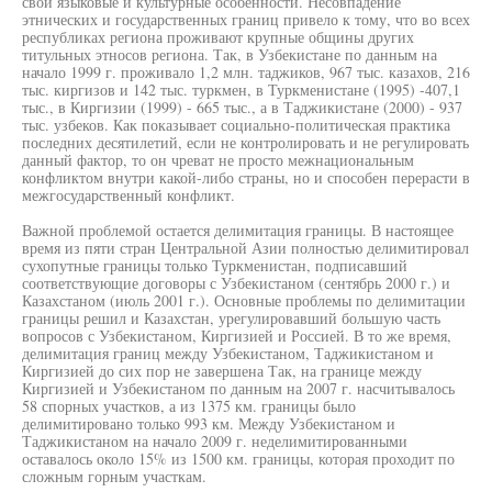
свои языковые и культурные особенности. Несовпадение
этнических и государственных границ привело к тому, что во всех
республиках региона проживают крупные общины других
титульных этносов региона. Так, в Узбекистане по данным на
начало 1999 г. проживало 1,2 млн. таджиков, 967 тыс. казахов, 216
тыс. киргизов и 142 тыс. туркмен, в Туркменистане (1995) -407,1
тыс., в Киргизии (1999) - 665 тыс., а в Таджикистане (2000) - 937
тыс. узбеков. Как показывает социально-политическая практика
последних десятилетий, если не контролировать и не регулировать
данный фактор, то он чреват не просто межнациональным
конфликтом внутри какой-либо страны, но и способен перерасти в
межгосударственный конфликт.
Важной проблемой остается делимитация границы. В настоящее
время из пяти стран Центральной Азии полностью делимитировал
сухопутные границы только Туркменистан, подписавший
соответствующие договоры с Узбекистаном (сентябрь 2000 г.) и
Казахстаном (июль 2001 г.). Основные проблемы по делимитации
границы решил и Казахстан, урегулировавший большую часть
вопросов с Узбекистаном, Киргизией и Россией. В то же время,
делимитация границ между Узбекистаном, Таджикистаном и
Киргизией до сих пор не завершена Так, на границе между
Киргизией и Узбекистаном по данным на 2007 г. насчитывалось
58 спорных участков, а из 1375 км. границы было
делимитировано только 993 км. Между Узбекистаном и
Таджикистаном на начало 2009 г. неделимитированными
оставалось около 15% из 1500 км. границы, которая проходит по
сложным горным участкам.