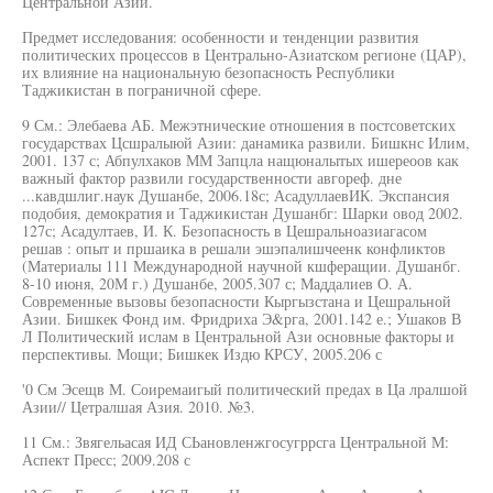
Центральной Азии.
Предмет исследования: особенности и тенденции развития
политических процессов в Центрально-Азиатском регионе (ЦАР),
их влияние на национальную безопасность Республики
Таджикистан в пограничной сфере.
9 См.: Элебаева АБ. Межэтнические отношения в постсоветских
государствах Цсшралыюй Азии: данамика развили. Бишкнс Илим,
2001. 137 с; Абпулхаков ММ Запцла нащюналытых ишереоов как
важный фактор развили государственности авгореф. дне
...кавдшлиг.наук Душанбе, 2006.18с; АсадуллаевИК. Экспансия
подобия, демократия и Таджикистан Душанбг: Шарки овод 2002.
127с; Асадултаев, И. К. Безопасность в Цешральноазиагасом
решав : опыт и пршаика в решали эшэпалишчеенк конфликтов
(Материалы 111 Международной научной кшферащии. Душанбг.
8-10 июня, 20М г.) Душанбе, 2005.307 с; Маддалиев О. А.
Современные вызовы безопасности Кыргызстана и Цешральной
Азии. Бишкек Фонд им. Фридриха Э&рга, 2001.142 е.; Ушаков В
Л Политический ислам в Центральной Ази основные факторы и
перспективы. Мощи; Бишкек Издю КРСУ, 2005.206 с
'0 См Эсещв М. Соиремаигый политический предах в Ца лралшой
Азии// Цетралшая Азия. 2010. №3.
11 См.: Звягельасая ИД СЬановленжгосугррсга Центральной М:
Аспект Пресс; 2009.208 с