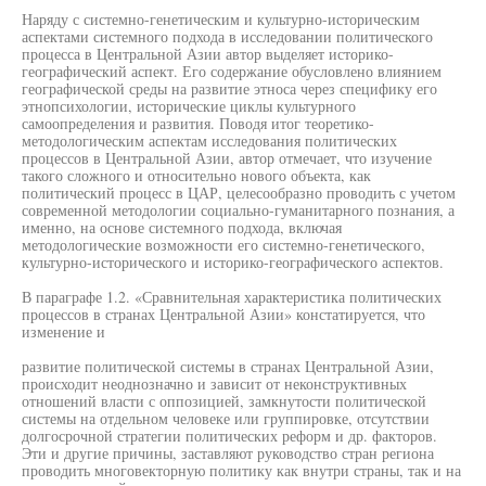
Наряду с системно-генетическим и культурно-историческим
аспектами системного подхода в исследовании политического
процесса в Центральной Азии автор выделяет историко-
географический аспект. Его содержание обусловлено влиянием
географической среды на развитие этноса через специфику его
этнопсихологии, исторические циклы культурного
самоопределения и развития. Поводя итог теоретико-
методологическим аспектам исследования политических
процессов в Центральной Азии, автор отмечает, что изучение
такого сложного и относительно нового объекта, как
политический процесс в ЦАР, целесообразно проводить с учетом
современной методологии социально-гуманитарного познания, а
именно, на основе системного подхода, включая
методологические возможности его системно-генетического,
культурно-исторического и историко-географического аспектов.
В параграфе 1.2. «Сравнительная характеристика политических
процессов в странах Центральной Азии» констатируется, что
изменение и
развитие политической системы в странах Центральной Азии,
происходит неоднозначно и зависит от неконструктивных
отношений власти с оппозицией, замкнутости политической
системы на отдельном человеке или группировке, отсутствии
долгосрочной стратегии политических реформ и др. факторов.
Эти и другие причины, заставляют руководство стран региона
проводить многовекторную политику как внутри страны, так и на