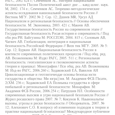
РАГС, 2002 424 с; Семченкпв АС. Нигерии иащюналыюй
безопасности ГЬссии Политический ааисг дне ... кавд шлиг. наук.
М, 2002. 174 е.; Семченков АС. Теорешко-мегодологические
аспекты иссвдования наиионалыюй безопасности России //
Вестник МГУ. 2002 № 2: Сер. 12; Дшиев MR, Урсул АД
Национализм и региональная безопасность // Основы обеспечения
безопасности. М: Экономика, 2003. 421 с; Макеев АВ.
Государственная безопасность России на современном этапе //
Государспкиная безопасность Росая история и оэвремапюстъ / Под
oSn pea PH. Байгузина М: РОССПЭН, 2004. 815 с; Соловьев АВ,
Чагвич АВ. Глобализация, интеграция и национальная
безопасность Российской Федерации // Been тик МГУ. 2005. № 5:
Сер. 12; Буркин АИ. Национальная безопасность России в
контексте современных политических процессов / Под общ. ред.
АВ. Возженикова М: Издв) РАГС, 2005. 511 с; Региональная
безопасность: геопэлипиеские и гвоэкономичеосие аспекты
(теория и праешка): Монография / Пси общ, pea АВ. Возженикова
М: Изд-во РАГС, 2006.260 с; Ходаковский ЕА, Вавилов АН
Цивилизационные и геотлигичеодае основы беэопаа юсти
государства и общества: Ми югра})ия. М: Академия ФСБ ГЬсати,
2(ХМ. 236 с; Ходаковский ЕА Полиьика государства в сфере
пюбальной и региональной безопасности: Монарафия. М:
Академия ФСБ России, 2006.254 с; Патрушев НЛ. Особенности
современных вызсяов и угрю национальной безопамхли России //
Журил росашского права 2007. № 7; Кокунов К. Наыионалытье
вызовы, угрозы и риски безопасности // Обозреватель. 2007. №
12; Алехнович С.О. К вопросу об изменении подходов к теории и
практике национальной бгзопасносш// Международное публичное