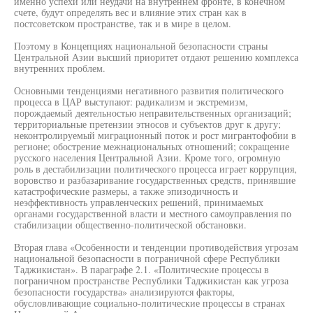
именно успехи или неудачи на внутреннем фронте, в конечном
счете, будут определять вес и влияние этих стран как в
постсоветском пространстве, так и в мире в целом.
Поэтому в Концепциях национальной безопасности страны
Центральной Азии высший приоритет отдают решению комплекса
внутренних проблем.
Основными тенденциями негативного развития политического
процесса в ЦАР выступают: радикализм и экстремизм,
порождаемый деятельностью неправительственных организаций;
территориальные претензии этносов и субъектов друг к другу;
неконтролируемый миграционный поток и рост мигрантофобии в
регионе; обострение межнациональных отношений; сокращение
русского населения Центральной Азии. Кроме того, огромную
роль в дестабилизации политического процесса играет коррупция,
воровство и разбазаривание государственных средств, принявшие
катастрофические размеры, а также эпизодичность и
неэффективность управленческих решений, принимаемых
органами государственной власти и местного самоуправления по
стабилизации общественно-политической обстановки.
Вторая глава «Особенности и тенденции противодействия угрозам
национальной безопасности в пограничной сфере Республики
Таджикистан». В параграфе 2.1. «Политические процессы в
пограничном пространстве Республики Таджикистан как угроза
безопасности государства» анализируются факторы,
обусловливающие социально-политические процессы в странах