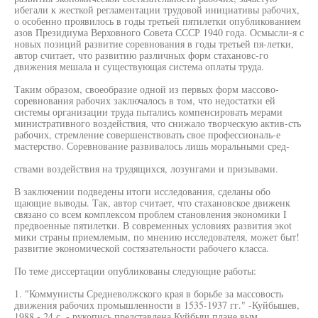
ибегали к жесткой регламентации трудовой инициативы рабочих,
о особенно проявилось в годы третьей пятилетки опубликованием
азов Президиума Верховного Совета СССР 1940 года. Осмысли-я с
новых позиций развитие соревнования в годы третьей пя-летки,
автор считает, что развитию различных форм стахановс-го
движения мешала и существующая система оплаты труда.
Таким образом, своеобразие одной из первых форм массово-
соревнования рабочих заключалось в том, что недостатки ей
системы организации труда пытались компенсировать мерами
министративного воздействия, что снижало творческую актив-сть
рабочих, стремление совершенствовать свое профессиональ-е
мастерство. Соревнование развивалось лишь моральными сред-
ствами воздействия на трудящихся, лозунгами и призывами.
В заключении подведены итоги исследования, сделаны обо
щающие выводы. Так, автор считает, что стахановское движенк
связано со всем комплексом проблем становления экономики I
предвоенные пятилетки. В современных условиях развития экot
мики страны приемлемым, по мнению исследователя, может быт!
развитие экономической состязательности рабочего класса.
По теме диссертации опубликованы следующие работы:
1. "Коммунисты Средневолжского края в борьбе за массовость
движения рабочих промышленности в 1535-1937 гг." -Куйбышев,
1988.- 24 с. - рукопись представлена Куйбыш.плане вым