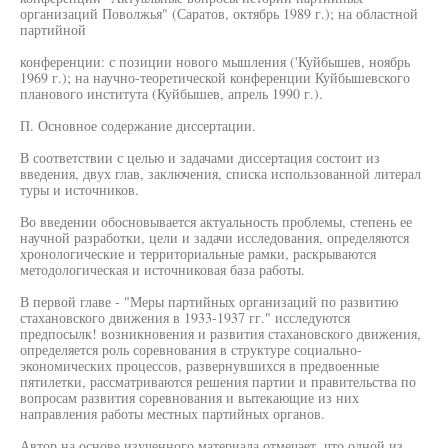
организаций Поволжья" (Саратов, октябрь 1989 г.); на областной
партийной
конференции: с позиции нового мышления ('Куйбышев, ноябрь
1969 г.); на научно-теоретической конференции Куйбышевского
планового института (Куйбышев, апрель 1990 г.).
П. Основное содержание диссертации.
В соответствии с целью и задачами диссертация состоит из
введения, двух глав, заключения, списка использованной литерал
туры и источников.
Во введении обосновывается актуальность проблемы, степень ее
научной разработки, цели и задачи исследования, определяются
хронологические и территориальные рамки, раскрываются
методологическая и источниковая база работы.
В первой главе - "Меры партийных организаций по развитию
стахановского движения в 1933-1937 гг." исследуются
предпосылк! возникновения и развития стахановского движения,
определяется роль соревнования в структуре социально-
экономических процессов, развернувшихся в предвоенные
пятилетки, рассматриваются решения партии и правительства по
вопросам развития соревнования и вытекающие из них
направления работы местных партийных органов.
Автор на основе изученного материала отмечает, что одной из