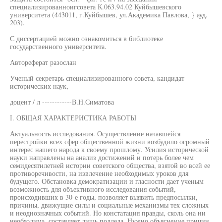
специализированноигсовета К.063.94.02 Куйбышевского
университета (443011, г.Куйбышев, ул.Академика Павлова, } ауд.
203).
С диссертацией можно ознакомиться в библиотеке
государственного университета.
Автореферат разослан
Ученый секретарь специализированного совета, кандидат
исторических наук,
доцент / л ------------В.Н.Симатова
I. ОБЩАЯ ХАРАКТЕРИСТИКА РАБОТЫ
Актуальность исследования. Осуществление начавшейся
перестройки всех сфер общественной жизни возбудило огромный
интерес нашего народа к своему прошлому. Усилия исторической
науки направлены на анализ достижений и потерь более чем
семидесятилетней истории советского общества, взятой во всей ее
противоречивости, на извлечение необходимых уроков для
будущего. Обстановка демократизации и гласности дает ученым
возможность для объективного исследования событий,
происходивших в 30-е годы, позволяет выявить предпосылки,
причины, движущие силы и социальные механизмы тех сложных
и неоднозначных событий. Но констатация правды, сколь она ни
необходима, составляет лишь полдела. Нужно объяснение причин