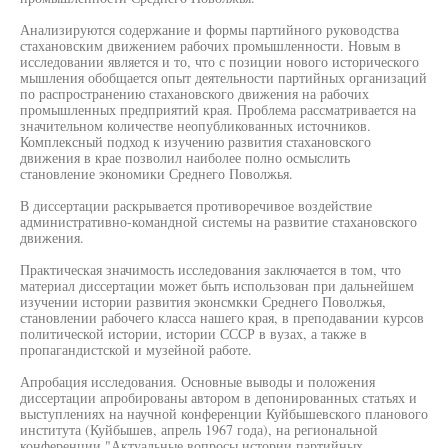
Анализируются содержание и формы партийного руководства
стахановским движением рабочих промышленности. Новым в
исследовании является и то, что с позиции нового исторического
мышления обобщается опыт деятельности партийных организаций
по распространению стахановского движения на рабочих
промышленных предприятий края. Проблема рассматривается на
значительном количестве неопубликованных источников.
Комплексный подход к изучению развития стахановского
движения в крае позволил наиболее полно осмыслить
становление экономики Среднего Поволжья.
В диссертации раскрывается противоречивое воздействие
административно-командной системы на развитие стахановского
движения.
Практическая значимость исследования заключается в том, что
материал диссертации может быть использован при дальнейшем
изучении истории развития эконсмкки Среднего Поволжья,
становлении рабочего класса нашего края, в преподавании курсов
политической истории, истории СССР в вузах, а также в
пропагандистской и музейной работе.
Апробация исследования. Основные выводы и положения
диссертации апробированы автором в депонированных статьях и
выступлениях на научной конференции Куйбышевского планового
института (Куйбышев, апрель 1967 года), на региональной
конференции "Актуальные вопросы истории партийных