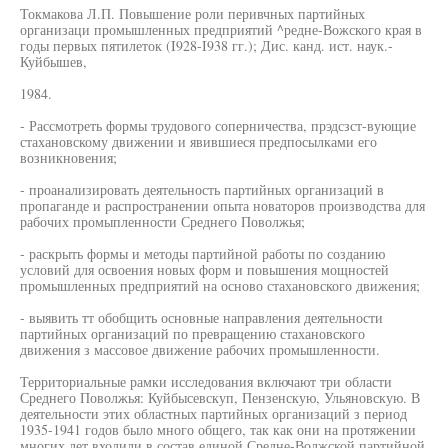
Токмакова Л.П. Повышение роли перивчных партийных
организаци промышленных предприятий ^редне-Вожского края в
годы первых пятилеток (I928-I938 гг.); Дис. канд. ист. наук.-
Куйбышев,
1984.
- Рассмотреть формы трудового соперничества, прэдсзст-вующие
стахановскому движении и явившиеся предпосылками его
возникновения;
- проанализировать деятельность партийных организаций в
пропаганде и распространении опыта новаторов производства для
рабочих промыпленности Среднего Поволжья;
- раскрыть формы и методы партийной работы по созданию
условий для освоения новых форм и повышения мощностей
промышленных предприятий на осново стахановского движения;
- выявить тт обобщить основные направления деятельности
партийных организаций по превращению стахановского
движения з массовое движение рабочих промышленности.
Территориальные рамки исследования включают три области
Среднего Поволжья: Куйбысевскуп, Пензенскую, Ульяновскую. В
деятельности этих областных партийных организаций з период
1935-1941 годов было много общего, так как они на протяжении
многих лет входили в состав единой Средне-Волжской партийной