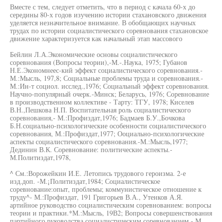
Вместе с тем, следует отметить, что в период с качала 60-х до
середины 80-х годов изучению истории стахановского движения
уделяется незначительное внимание. В обобщающих научных
трудах по истории социалистического соревнования стахановское
движение характеризуется как начальный этап массового
Бейлин Л.А.Экономические основы социалистического
соревнования (Вопросы теории),-М.-.Наука, 1975; Губанов
Н.Е.Экономнеес-кий эффект социалистического соревнования.-
М.:Мысль, 197,8; Социальные проблемы труда и соревнования.-
М.:Ин-т социол. исслед.,1976; Социальный эффект соревнования.
Научно-популярный очерк.-Минск; Беларусь, 1976; Соревнование
в производственном коллективе - Тарту: ТГУ, 1978; Киселев
В.Н.,Пешкова Н.П. Воспитательная роль социалистического
соревнования,- М.:Профиздат,1976; Бадмаев Б.У.,Бочкова
Б.Н.социально-психологические особенности социалистического
соревнования, М.:Профиздат,1977; Ооциально-психологические
аспекты социалистического соревнования.-М.:Мысль,1977;
Дединин В.К. Соревнование: политические аспекты.-
М.Политиздат,1978,
^ См.:Ворожейкин И.Е. Летопись трудового героизма. 2-е
изд.доп. -М.¡Политиздат,1984; Социалистическое
соревнование:опыт, проблемы; коммунистическое отношение к
труду^- М.:Профиздат, 191 Григорьев В.А., Утенков А.Я.
артийное руководство социалистическим соревнованием: вопросы
теории и практики.*М.:Мысль, 19В2; Вопросы совершенствования
партийного руководства социалистическим соревнованием.- М.