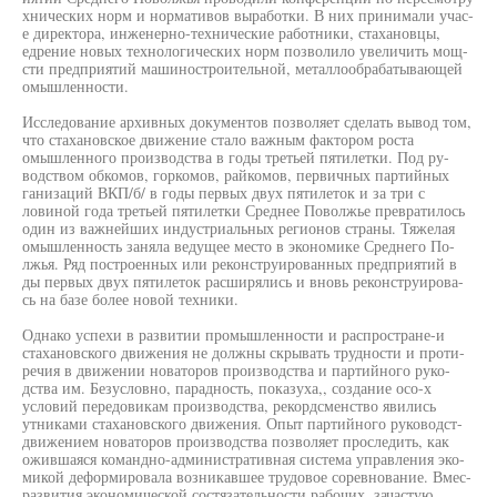
хнических норм и нормативов выработки. В них принимали учас-
е директора, инженерно-технические работники, стахановцы,
едрение новых технологических норм позволило увеличить мощ-
сти предприятий машиностроительной, металлообрабатывающей
омышленности.
Исследование архивных документов позволяет сделать вывод том,
что стахановское движение стало важным фактором роста
омышленного производства в годы третьей пятилетки. Под ру-
водством обкомов, горкомов, райкомов, первичных партийных
ганизаций ВКП/б/ в годы первых двух пятилеток и за три с
ловиной года третьей пятилетки Среднее Поволжье превратилось
один из важнейших индустриальных регионов страны. Тяжелая
омышленность заняла ведущее место в экономике Среднего По-
лжья. Ряд построенных или реконструированных предприятий в
ды первых двух пятилеток расширялись и вновь реконструирова-
сь на базе более новой техники.
Однако успехи в развитии промышленности и распростране-и
стахановского движения не должны скрывать трудности и проти-
речия в движении новаторов производства и партийного руко-
дства им. Безусловно, парадность, показуха,, создание осо-х
условий передовикам производства, рекордсменство явились
утниками стахановского движения. Опыт партийного руководст-
движением новаторов производства позволяет проследить, как
ожившаяся командно-административная система управления эко-
микой деформировала возникавшее трудовое соревнование. Вмес-
развития экономической состязательности рабочих, зачастую