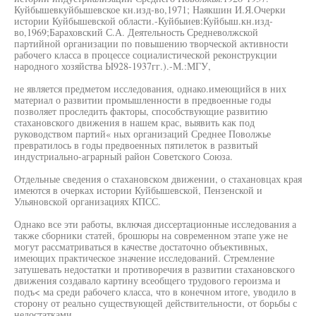
Куйбышевкуйбышевское кн.изд-во,1971; Наякшин И.Я.Очерки
истории Куйбышевской области.-Куйбыиев:Куйбыш.кн.изд-
во,1969;Бараховский С.А. Деятельность Средневолжской
партийной организации по повышению творческой активности
рабочего класса в процессе социалистической реконструкции
народного хозяйства Ы928-1937гг.).-М.:МГУ,
не является предметом исследования, однако.имеющийся в них
материал о развитии промышленности в предвоенные годы
позволяет проследить факторы, способствующие развитию
стахановского движения в нашем крас, выявить как под
руководством партий« ных организаций Среднее Поволжье
превратилось в годы предвоенных пятилеток в развитый
индустриально-аграрный район Советского Союза.
Отдельные сведения о стахановском движении, о стахановцах края
имеются в очерках истории Куйбышевской, Пензенской и
Ульяновской организациях КПСС.
Однако все эти работы, включая диссертационные исследования а
также сборники статей, брошюры на современном этапе уже не
могут рассматриваться в качестве достаточно объективных,
имеющих практическое значение исследований. Стремление
затушевать недостатки и противоречия в развитии стахановского
движения создавало картину всеобщего трудового героизма и
подъ< ма среди рабочего класса, что в конечном итоге, уводило в
сторону от реально существующей действительности, от борьбы с
недостатками.