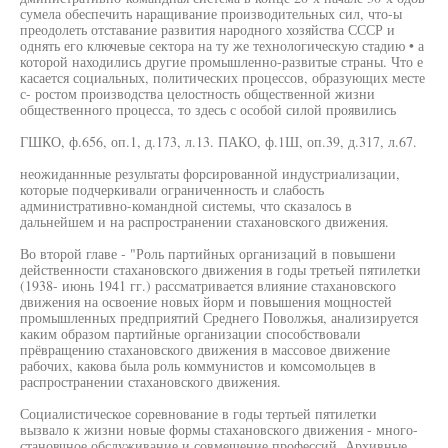
сумела обеспечить наращивание производительных сил, что-ы
преодолеть отставание развития народного хозяйства СССР и
однять его ключевые сектора на ту же технологическую стадию • а
которой находились другие промышленно-развитые страны. Что е
касается социальных, политических процессов, образующих месте
с- ростом производства целостность общественной жизни
общественного процесса, то здесь с особой силой проявились
ГШКО, ф.656, оп.1, д.173, л.13. ПАКО, ф.1Ш, оп.39, д.317, л.67.
неожиданнные результаты форсированной индустриализации,
которые подчеркивали ограниченность и слабость
административно-командной системы, что сказалось в
дальнейшем и на распространении стахановского движения.
Во второй главе - "Роль партийных организаций в повышени
действенности стахановского движения в годы третьей пятилетки
(1938- июнь 1941 гг.) рассматривается влияние стахановского
движения на освоение новых йорм и повышения мощностей
промышленных предприятий Среднего Поволжья, анализируется
каким образом партийные организации способствовали
прёвращению стахановского движения в массовое движение
рабочих, какова была роль коммунистов и комсомольцев в
распространении стахановского движения.
Социалистическое соревнование в годы тертьей пятилетки
вызвало к жизни новые формы стахановского движения - много-
становчное обслуживание и совмещение профессий. Архивные