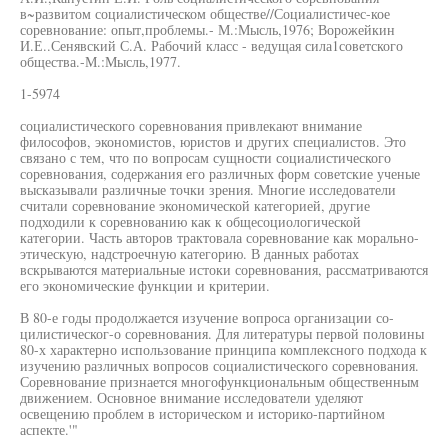
в~развитом социалистическом обществе//Социалистичес-кое
соревнование: опыт,проблемы.- М.:Мысль,1976; Ворожейкин
И.Е..Сенявский С.А. Рабочий класс - ведущая сила1советского
общества.-М.:Мысль,1977.
1-5974
социалистического соревнования привлекают внимание
философов, экономистов, юристов и других специалистов. Это
связано с тем, что по вопросам сущности социалистического
соревнования, содержания его различных форм советские ученые
высказывали различные точки зрения. Многие исследователи
считали соревнование экономической категорией, другие
подходили к соревнованию как к общесоциологической
категории. Часть авторов трактовала соревнование как морально-
этическую, надстроечную категорию. В данных работах
вскрываются материальные истоки соревнования, рассматриваются
его экономические функции и критерии.
В 80-е годы продолжается изучение вопроса организации со-
цилистическог-о соревнования. Для литературы первой половины
80-х характерно использование принципа комплексного подхода к
изучению различных вопросов социалистического соревнования.
Соревнование признается многофункциональным общественным
движением. Основное внимание исследователи уделяют
освещению проблем в историческом и историко-партийном
аспекте.'"