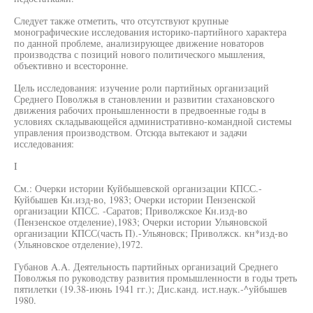
Следует также отметить, что отсутствуют крупные
монографические исследования историко-партийного характера
по данной проблеме, анализирующее движение новаторов
производства с позиций нового политического мышления,
объективно и всесторонне.
Цель исследования: изучение роли партийных организаций
Среднего Поволжья в становлении и развитии стахановского
движения рабочих пронышленности в предвоенные годы в
условиях складывающейся административно-командной системы
управления производством. Отсюда вытекают и задачи
исследования:
I
См.: Очерки истории Куйбышевской организации КПСС.-
Куйбышев Кн.изд-во, 1983; Очерки истории Пензенской
организации КПСС. -Саратов; Приволжское Кн.изд-во
(Пензенское отделение),1983; Очерки истории Ульяновской
организации КПСС(часть П).-Ульяновск; Приволжск. кн*изд-во
(Ульяновское отделение),1972.
Губанов A.A. Деятельность партийных организаций Среднего
Поволжья по руководству развития промышленности в годы треть
пятилетки (19.38-июнь 1941 гг.); Дис.канд. ист.наук.-^уйбышев
1980.