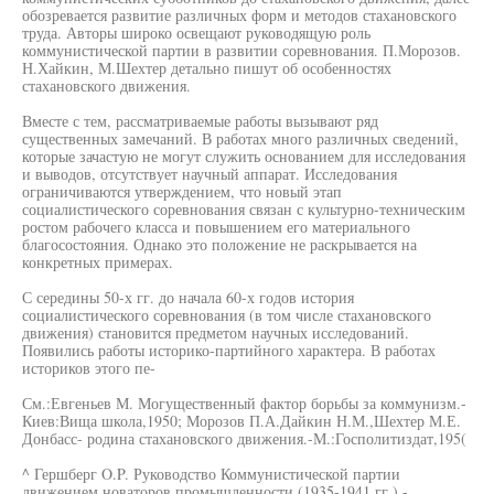
обозревается развитие различных форм и методов стахановского
труда. Авторы широко освещают руководящую роль
коммунистической партии в развитии соревнования. П.Морозов.
Н.Хайкин, М.Шехтер детально пишут об особенностях
стахановского движения.
Вместе с тем, рассматриваемые работы вызывают ряд
существенных замечаний. В работах много различных сведений,
которые зачастую не могут служить основанием для исследования
и выводов, отсутствует научный аппарат. Исследования
ограничиваются утверждением, что новый этап
социалистического соревнования связан с культурно-техническим
ростом рабочего класса и повышением его материального
благосостояния. Однако это положение не раскрывается на
конкретных примерах.
С середины 50-х гг. до начала 60-х годов история
социалистического соревнования (в том числе стахановского
движения) становится предметом научных исследований.
Появились работы историко-партийного характера. В работах
историков этого пе-
См.:Евгеньев М. Могущественный фактор борьбы за коммунизм.-
Киев:Вища школа,1950; Морозов П.А.Дайкин Н.М.,Шехтер М.Е.
Донбасс- родина стахановского движения.-М.:Госполитиздат,195(
^ Гершберг O.P. Руководство Коммунистической партии
движением новаторов промышленности (1935-1941 гг.).-