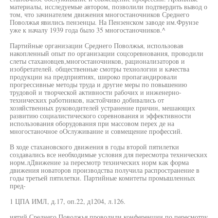
материалы, исследуемые автором, позволили подтвердить вывод о
том, что зачинателем движения многостаночников Среднего
Поволжья явились пензенцы. На Пензенском заводе им.Фрунзе
уже к началу 1939 года было 35 многостаночников.^
Партийные организации Среднего Поволжья, использовав
накопленный опыт по организации соцсоревнования, проводили
слеты стахановцев,многостаночников, рационализаторов и
изобретателей. общественные смотры технологии и качества
продукции на предприятиях, широко пропагандировали
прогрессивные методы труда и другие меры по повышению
трудовой и творческой активности рабочих и инженерно-
технических работников, настойчиво добивались от
хозяйственных руководителей устранение причин, мешающих
развитию социалистического соревнования и эффективности
использования оборудования при массовом перех де на
многостаночное оОслуживание и совмещение профессий.
В ходе стахановского движения в годы второй пятилетки
создавались все необходимые условия для пересмотра технических
норм.лДвижение за пересмотр технических норм как форма
движения новаторов производства получила распространение в
годы третьей пятилетки. Партийные комитеты промышленных
пред-
1 ЦПА ИМЛ, д.17, оп.22, д1204, л.126.
иятий Среднего Поволжья проводили конференции по пересмотру