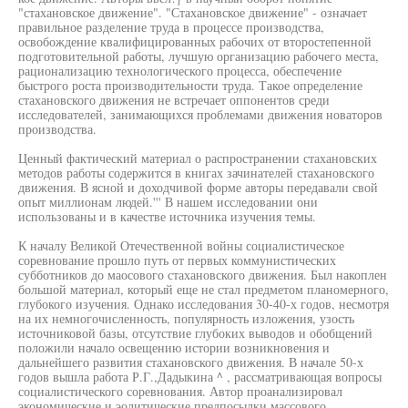
"стахановское движение". "Стахановское движение" - означает
правильное разделение труда в процессе производства,
освобождение квалифицированных рабочих от второстепенной
подготовительной работы, лучшую организацию рабочего места,
рационализацию технологического процесса, обеспечение
быстрого роста производительности труда. Такое определение
стахановского движения не встречает оппонентов среди
исследователей, занимающихся проблемами движения новаторов
производства.
Ценный фактический материал о распространении стахановских
методов работы содержится в книгах зачинателей стахановского
движения. В ясной и доходчивой форме авторы передавали свой
опыт миллионам людей.''' В нашем исследовании они
использованы и в качестве источника изучения темы.
К началу Великой Отечественной войны социалистическое
соревнование прошло путь от первых коммунистических
субботников до маосового стахановского движения. Был накоплен
большой материал, который еще не стал предметом планомерного,
глубокого изучения. Однако исследования 30-40-х годов, несмотря
на их немногочисленность, популярность изложения, узость
источниковой базы, отсутствие глубоких выводов и обобщений
положили начало освещению истории возникновения и
дальнейшего развития стахановского движения. В начале 50-х
годов вышла работа Р.Г.,Дадыкина ^ , рассматривающая вопросы
социалистического соревнования. Автор проанализировал
экономические и эолитические предпосылки массового