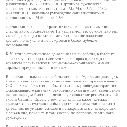
¡Политиздат, 1982; Уткин Э.А. Партийное руководство
социалистическим соревнованием,- М.: Моск.Рабоч.,1582;
Лившиц А.Э. Партийное руководство социалистическим
соревнованием.- М.:Ьнание, 19с5.
соревнования в нашей стране, не является в них предметом
специального исследования. На наш взгляд, это обусловлено тем,
что обществоведы полагали, что стахановское движение
достаточно изучено и не нуждается в более глубоком
исследовании.
К 50-летию стахановского движения вышли работы, в которых
анализируются вопросы движения новаторов производства в
контексте политической и социально-экономической жизни
страны в предвоенные пятилетки.^
В последние годы вышли работы историков"^, стремящихся дать
всесторонний анализ социально-экономических преобразований
СССР ? 30-х - 40-х годах, объяснить почему победила стратегия
форсированного развития, откровенно сказать о том, какой ценой
нашим народом было заплачено за установление режима личной
власти Сталина. Вместе с тем, специальных работ, которые
критически рассматривали бы вопросы развития стахановского
движения, не умаяляя успехов и не закрывая глаза на недостатки,
к сожаление, пока нет, в том числе и по вопросам партийного
руководства.
Распространение и развитие стахановского движения в Среднем