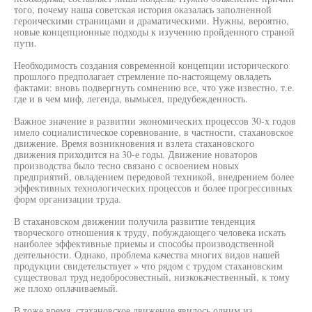
того, почему наша советская история оказалась заполненной
героическими страницами и драматическими. Нужны, вероятно,
новые концепционные подходы к изучению пройденного страной
пути.
Необходимость создания современной концепции исторического
прошлого предполагает стремление по-настоящему овладеть
фактами: вновь подвергнуть сомнению все, что уже известно, т.е.
где и в чем миф, легенда, вымысел, предубежденность.
Важное значение в развитии экономических процессов 30-х годов
имело социалистическое соревнование, в частности, стахановское
движение. Время возникновения и взлета стахановского
движения приходится на 30-е годы. Движение новаторов
производства было тесно связано с освоением новых
предприятий, овладением передовой техникой, внедрением более
эффективных технологических процессов и более прогрессивных
форм организации труда.
В стахановском движении получила развитие тенденция
творческого отношения к труду, побуждающего человека искать
наиболее эффективные приемы и способы производственной
деятельности. Однако, проблема качества многих видов нашей
продукции свидетельствует » что рядом с трудом стахановским
существовал труд недобросовестный, низкокачественный, к тому
же плохо оплачиваемый.
В тоже время, стахановское движение явилось одним из