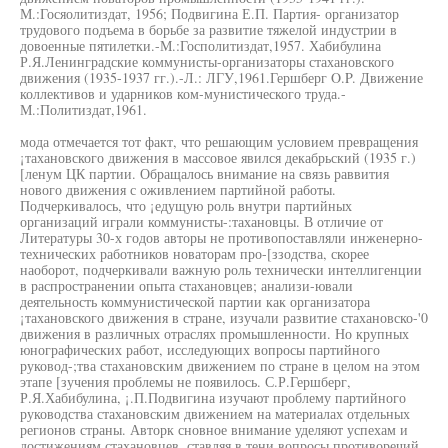
М.:Госяолитиздат, 1956; Подвигина Е.П. Партия- организатор
трудового подъема в борьбе за развитие тяжелой индустрии в
довоенные пятилетки.-М.:Госполитиздат,1957. Хабибулина
Р.Я.Ленинградские коммунисты-организаторы стахановского
движения (1935-1937 гг.).-Л.: ЛГУ,1961.Гершберг O.P. Движение
коллективов и ударников ком-мунистического труда.-
М.:Политиздат,1961.
мода отмечается тот факт, что решающим условием превращения
¡тахановского движения в массовое явился декабрьский (1935 г.)
[ленум ЦК партии. Обращалось внимание на связь раввития
нового движения с оживлением партийной работы.
Подчеркивалось, что ¡едущую роль внутри партийных
организаций играли коммунисты-:тахановцы. В отличие от
Литературы 30-х годов авторы не противопоставляли инженерно-
технических работников новаторам про-[ззодства, скорее
наоборот, подчеркивали важную роль технически интеллигенции
в распространении опыта стахановцев; анализи-ювали
деятельность коммунистической партии как организатора
¡тахановского движения в стране, изучали развитие стахановско-'0
движения в различных отраслях промышленности. Но крупных
юнографических работ, исследующих вопросы партийного
руковод-;тва стахановским движением по стране в целом на этом
этапе [зучения проблемы не появилось. С.Р.Гершберг,
Р.Я.Хабибулина, ¡.П.Подвигина изучают проблему партийного
руководства стахановским движением на материалах отдельных
регионов страны. Авторк сновное внимание уделяют успехам и
достижениям стахановцев, ставляя в тени вопросы противоречий