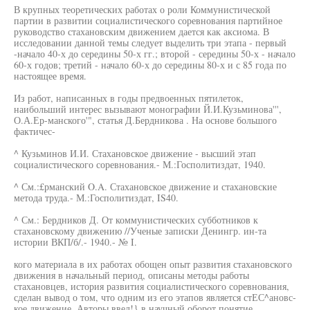
В крупных теоретических работах о роли Коммунистической
партии в развитии социалистического соревнования партийное
руководство стахановским движением дается как аксиома. В
исследовании данной темы следует выделить три этапа - первый
-начало 40-х до середины 50-х гг.; второй - середины 50-х - начало
60-х годов; третий - начало 60-х до середины 80-х и с 85 года по
настоящее время.
Из работ, написанных в годы предвоенных пятилеток,
наибольший интерес вызывают монографии Й.И.Кузьминова''',
О.А.Ер-манского'", статья Д.Бердникова . На основе большого
фактичес-
^ Кузьминов И.И. Стахановское движение - высший этап
социалистического соревнования.- М.:Госполитиздат, 1940.
^ См.:£рманский O.A. Стахановское движение и стахановские
метода труда.- М.:Госполитиздат, IS40.
^ См.: Бердников Д. От коммунистических субботников к
стахановскому движению //Ученые записки Денингр. ин-та
истории ВКП/б/.- 1940.- № I.
кого материала в их работах обощен опыт развития стахановского
движения в начальный период, описаны методы работы
стахановцев, история развития социалистического соревнования,
сделан вывод о том, что одним из его этапов является стЕС^ановс-
кое движение. Авторы ввел!} в научный оборот понятие