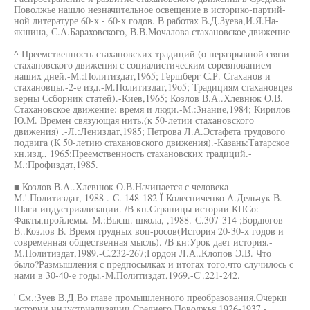
Поволжье нашло незначительное освещение в историко-партий-
ной литературе 60-х - 60-х годов. В работах В.Д.Зуева,И.Я.На-
якшина, С.А.Бараховского, В.В.Мочалова стахановское движение
^ Преемственность стахановских традиций (о неразрывной связи
стахановского движения с социалистическим соревнованием
наших дней.-М.:Политиздат,1965; Гершберг С.Р. Стаханов и
стахановцы.-2-е изд.-М.Политиздат,19о5; Традициям стахановцев
верны Ссборник статей).-Киев,1965; Козлов В.А..Хлевнюк О.В.
Стахановское движение: время и люди.-М.:3нание,1984; Кирилов
Ю.М. Времен связующая нить.(к 50-летии стахановского
движения) .-Л.:Лениздат,1985; Петрова Л.А.Эстафета трудового
подвига (К 50-летию стахановского движения).-Казань:Татарское
кн.изд., 1965;Преемственность стахановских традиций.-
М.:Профиздат,1985.
■ Козлов В.А..Хлевнюк О.В.Начинается с человека-
М.'.Политиздат, 1988 .-С. 148-182 Ï Колесниченко А.Дельчук В.
Шаги индустриализации. /В кн.Страницы истории КПСо:
Факты,пройлемы.-М.:Высш. школа, ,1988.-С.307-314 ;Бордюгов
В..Козлов В. Время трудных воп-росов(История 20-30-х годов и
современная общественная мысль). /В кн:Урок дает история.-
М.Политиздат,1989.-С.232-267;Гордон Л.А..Клопов Э.В. Что
было?Размышления с предпосылках и итогах того,что случилось с
нами в 30-40-е годы.-М.Политиздат,1969.-С'.221-242.
' См.:3уев В.Д.Во главе промышленного преобразования.Очерки
истории индустриализации Среднего Поволжья.1926-1937.-