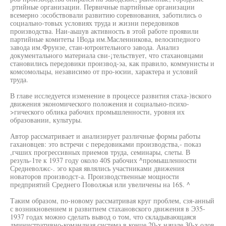
.ртийные организации. Первичные партийные организации
всемерно :особствовали развитию соревнования, заботились о
социально-товых условиях труда и жизни передовиков
производства. Наи-аьшув активность в этой работе проявили
партийные комитеты 1Вода им.Масленникова, велосипедного
завода им.Фрунзе, стан-ютроительного завода. Анализ
документального материала сви-¡тельствует, что стахановцами
становились передовики производ-эа, как правило, коммунисты и
комсомольцы, независимо от про-юсии, характера и условий
труда.
В главе исследуется изменение в процессе развития стаха-)вского
движения экономического положения и социально-психо-
>гического облика рабочих промышленности, уровня их
образовании, культуры.
Автор рассматривает и анализирует различные формы работы
гахановцев: это встречи с передовиками производства,- показ
,гчших прогрессивных приемов труда, семинары, слеты. В
резуль-1те к 1937 году около 40$ рабочих ^промышленности
Средневолжс-. эго края являлись участниками движения
новаторов производст-а. Производственные мощности
предприятий Среднего Поволжья или увеличены на 16$. ^
Таким образом, по-новому рассматривая круг проблем, сзя-анный
с возникновением и развитием стахановского движения в Э35-
1937 годах можно сделать вывод о том, что складывающаяся
дминистративно-командная система в конце 20-х начале 30-х одов