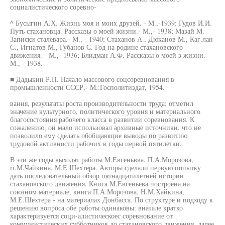
социалистического соревно-
^ Бусыгин А.Х. Жизнь моя и моих друзей. - М.,-1939; Гудов И.И.
Путь стахановца. Рассказы о моей жизни.- М.,- 1938; Мазай М.
Записки сталевара.- М., - 1940; Стаханов А., Дюканов М., Каг.лан
С., Игнатов М., Губанов С. Год на родине стахановского
движения. - М.,- 1936; Блидман А.Ф. Рассказы о моей з жизни. -
М., - 1938.
■ Дадыкин Р.П. Начало массового соцсоревнования в
промышленности СССР,- М.:Госполитиздат, 1954.
вания, результаты роста производительности труда; отметил
значение культурного, политического уровня и материального
благосостояния рабочего класса в развитии соревнования. К
сожалению, он мало использовал архивные источники, что не
позволило ему сделать обобщающие выводы по развитию
трудовой активности рабочих в годы первой пятилетки.
В эти же годы выходят работы М.Евгеньвва, П.А.Морозова,
ri.М.Чайкина, М.Е.Шехтера. Авторы сделали первую попытку
дать последовательный обзор пятнадцатилетней истории
стахановского движения. Книга М.Евгеньева построена на
союзном материале, книга П.А.Морозова, Н.М.Хайкина,
М.Е.Шехтера - на материалах Донбасса. По структуре и подходу к
решению вопроса обе работы одинаковы: вначале кратко
характеризуется соци-алистическоес соревнование от
коммунистических субботников до стахановского движения, далее