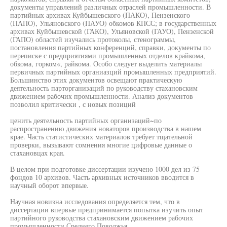
документы управлений различных отраслей промышленности. В
партийных архивах Куйбышевского (ПАКО), Пензенского
(ПАПО), Ульяновского (ПАУО) обкомов КПСС; в государственных
архивах Куйбышевской (ГАКО), Ульяновской (ГАУО), Пензенской
(ГАПО) областей изучались протоколы, стенограммы,
постановления партийных конференций, справки, документы по
переписке с предприятиями промышленных отделов крайкома,
обкома, горком«, райкома. Особо следует выделить материалы
первичных партийных органиазций промышленных предприятий.
Большинство этих документов освещают практическую
деятельность парторганизаций по руководству стахановским
движением рабочих промышленности. Анализ документов
позволил критически , с новых позиций
ценить деятельность партийных организаций~по
распространению движения новаторов производства в нашем
крае. Часть статистических материалов требует тщательной
проверки, вызывают сомнения многие цифровые данные о
стахановцах края.
В целом при подготовке диссертации изучено 1000 дел из 75
фондов 10 архивов. Часть архивных источников вводится в
научный оборот впервые.
Научная новизна исследования определяется тем, что в
диссертации впервые предпринимается попытка изучить опыт
партийного руководства стахановским движением рабочих
промышленности Среднего Поволжья.