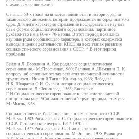
стахановского движения.
С начала 60-х годов начинается новый этап в историографии
тахановского движения, который продолжается до середины 80-х
одов. Для него характерно стремление исследователей изучать
овые формы социалистического соревнования, партийное
руковод-тво им в 60-е - 70-е годы. В этот период появились
научные руды обобщающего характера, в которых содержатся
выводы и ценки деятельности КПСС на всех этапах развития
социалисти-еского соревнования в СССР. ^ В этот период
проблемы
Бейлин Л..Бородкин А. Как родилось социалистическое
соревнование.- М.:Профиздат,1960; Беликов А.,Шемякин П. К
вопросу, об основных этапах развития творческой активности
трудящихся.- Нижний Тагил: Кн.изд-во,19бЗ; Лебедева
Н.Б..Шкаратан О.И. Очерки истории социалистического
соревнозания.-Л.:Ленинград, 1566; Евстафьев
Г.Н.Социалистическое соревнование к развитие творческой
инициативы масс //Социалистический труд: природа, стимулы.-
М.:Мысль,1968.
Социалистическое, боревнование в промышленности СССР.-
М.:Наука 1983;Рогачевская Л.С. Социалистическое соревнование в
СССР. Исторические очерки. 1917-1970 гг.-
М.:Наука,1977;Рогачевская Л.С. Этапы развития
социалистического соревнования.-М.:3нание, 1978;Румянцев
А.И.,Капустин Е.И. Роль социалистического соревнования