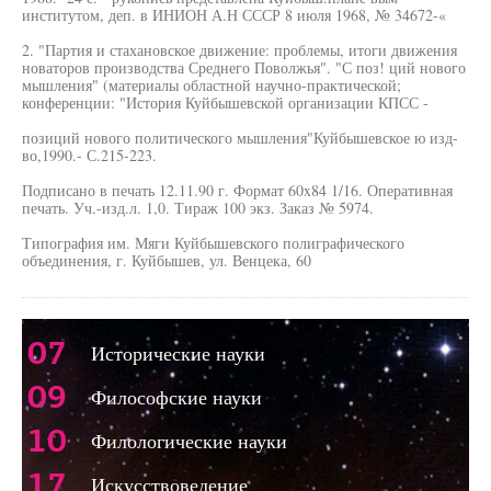
институтом, деп. в ИНИОН А.Н СССР 8 июля 1968, № 34672-«
2. "Партия и стахановское движение: проблемы, итоги движения
новаторов производства Среднего Поволжья". "С поз! ций нового
мышления" (материалы областной научно-практической;
конференции: "История Куйбышевской организации КПСС -
позиций нового политического мышления"Куйбышевское ю изд-
во,1990.- С.215-223.
Подписано в печать 12.11.90 г. Формат 60x84 1/16. Оперативная
печать. Уч.-изд.л. 1,0. Тираж 100 экз. Заказ № 5974.
Типография им. Мяги Куйбышевского полиграфического
объединения, г. Куйбышев, ул. Венцека, 60
07
Исторические науки
09
Философские науки
10
Филологические науки
17
Искусствоведение