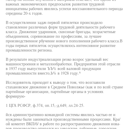
важных экономических предпосылок развития трудовой
инициативы рабочих явились успехи воссоановительного периода
середины 20-х годов.
В осуществлении задач первой пятилетки происходило
становление различных форм трудовой деятельности рабочего
класса. Движение ударников, сквозные бригады, хозрасчетные
объединения, соревнование по профессиям, за лучшее
производственное рбучение нового пополнения рабочего класса.В
годы первых пятилеток осуществлялось интенсивное развитие
промышленности региона.
В результате индустриализации резко возрос удельный вес
машиностроения и металлообработки. Предприятия этой отрасли
в 1937 году выпустили ЪЪ% всей валовой продукции
промышленности вместо,Ь% в 1928 году.^
Исследоввтель приходит к выводу о том, что возглавили
стахановское движение в Среднем Поволжье (как и по всей стране
партийные организации, партийные органы в условиях
формирую-
1 ЦГА РСФСР, ф.374, оп.15,-д.649, лл.24-25.
йся административно-командной системы явились частью ее и
нуждены были заниматься производственными процессами. Кра/
ой комитет ВКП/б/ в работе по распространению движения нова-
ров производства опирался на заводские, районные, городские