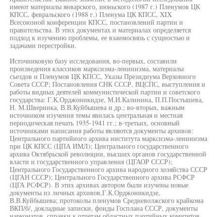
имеют материалы январского, июньского (1987 г.) Пленумов ЦК
КПСС, февральского (1988 г.) Пленума ЦК КПСС, XIX
Всесоюзной конференции КПСС, постановлений партии и
правительства. В этих документах и материалах определяется
подход к изучению проблемы, ее взаимосвязь с сущностью и
задачами перестройки.
Источниковую базу исследования, во-первых, составили
произведения классиков марксизма-ленинизма, материалы
съездов и Пленумов ЦК КПСС, Указы Президиума Верховного
Совета СССР; Постановления СНК СССР, ВЦСПС, выступления и
работы видных деятелей коммунистической партии и советского
государства: Г.К.Орджоникидзе, М.И.Калинина, П.П.Постышева,
Н. М.Шверника, В.В.Куйбышева и др.; во-вторых, важным
источником изучения темы явилась центральная и местная
периодическая печать 1935-1941 гг.; в-третьих, основный
источниками написания работы являются документы архивов:
Центрального партийного архива института марксизма-ленинизма
при ЦК КПСС (ЦПА ИМЛ); Центрального государственного
архива Октябрьской революции, высших органов государственной
власти и государственного управления (ЦГАОР СССР);
Центрального Государственного архива народного хозяйства СССР
(ЦГАН СССР); Центрального Государственного архива РСФСР
(ЦГА РСФСР). В этих архивах автором были изучены новые
документы из личных архивов,Г.К.Орджоникидзе,
В.В.Куйбышева; протоколы пленумов Средневолжского крайкома
ВКП/б/, докладные записки, фонды Госплана СССР, документы
наркоматов, справки к отчетам областных партийных комитетов,