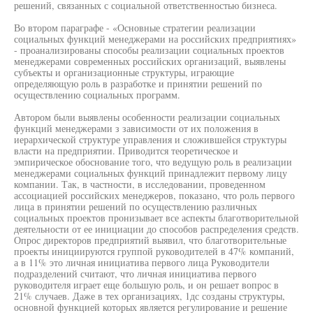
решений, связанных с социальной ответственностью бизнеса.
Во втором параграфе - «Основные стратегии реализации
социальных функций менеджерами на российских предприятиях»
- проанализированы способы реализации социальных проектов
менеджерами современных российских организаций, выявлены
субъекты и организационные структуры, играющие
определяющую роль в разработке и принятии решений по
осуществлению социальных программ.
Автором были выявлены особенности реализации социальных
функций менеджерами з зависимости от их положения в
иерархической структуре управления и сложившейся структуры
власти на предприятии. Приводится теоретическое и
эмпирическое обоснование того, что ведущую роль в реализации
менеджерами социальных функций принадлежит первому лицу
компании. Так, в частности, в исследовании, проведенном
ассоциацией российских менеджеров, показано, что роль первого
лица в принятии решений по осуществлению различных
социальных проектов пронизывает все аспекты благотворительной
деятельности от ее инициации до способов распределения средств.
Опрос директоров предприятий выявил, что благотворительные
проекты инициируются группой руководителей в 47% компаний,
а в 11% это личная инициатива первого лица Руководители
подразделений считают, что личная инициатива первого
руководителя играет еще большую роль, и он решает вопрос в
21% случаев. Даже в тех организациях, 1дс созданы структуры,
основной функцией которых является регулирование и решение