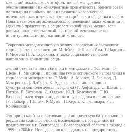
компаний показывает, что эффективный менеджмент
обеспечивающий их конкурентные преимущества, ориентирован
не только на прибыль, но и на развитие человеческого
потенциала, как отдельных организаций, так и общества в целом.
Понять технологию экономического поведения таких компаний и
адекватно представить в социологической науке можно, если
рассматривать современный российский менеджмент как
институционально-нормативный комплекс.
Теоретико-методологическую основу исследования составляют
социологические концепции М.Вебера, Э Дюркгейма, Т.Парсонса,
Р.Мертона П. А. Сорокина, а также социально-этическое
направление концепции соци-
альной ответственности бизнеса и менеджмента (К.Левин, Э.
Шейн, Г. Минцбер1), принципы гуманистического направления в
социологии менеджмента (Э.Мейо, А. Маслоу, Ч. Барнард, Д.
Макгрегор, Д. Лайкерт, К. Аджи-рис), организационно-
культурная социологичесая парадигма (Г. Хофштеде, Э. Шейн, Т.
Питере, Р. Уотермен, Д. Олдхем, Ю.Д. Красовский, Т.Ю.
Базаров,), идеи теории лидерства и руководства в организациях
(Р. Лайкерт, Т.Блэйк, К.Мутон, П.Херси, К. Бланшард, Р.Л.
Кричевский).
Эмпирическая база исследования. Эмпирическую базу составили
результаты социологических исследований, проведенных на
предприятиях в г. Волгограде и Волгоградской области в период с
1999 по 2004гг. Исследования проводились на предприятиях с