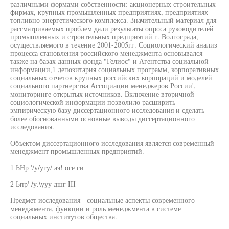
различными формами собственности: акционерных строительных
фирмах, крупных промышленных предприятиях, предприятиях
топливно-энергетического комплекса. Значительный материал для
рассматриваемых проблем дали результаты опроса руководителей
промышленных и строительных предприятий г. Волгограда,
осуществляемого в течение 2001-2005гг. Социологический анализ
процесса становления российского менеджмента основывался
также на базах данных фонда "Гелиос" и Агентства социальной
информации,1 депозитария социальных программ, корпоративных
социальных отчетов крупных российских корпораций и моделей
социального партнерства Ассоциации менеджеров России',
мониторинге открытых источников. Включение вторичной
социологической информации позволило расширить
эмпирическую базу диссертационного исследования и сделать
более обоснованными основные выводы диссертационного
исследования.
Объектом диссертационного исследования является современный
менеджмент промышленных предприятий.
1 ЬНр '/у/угу/ аэ! оге ги
2 Ьпр' /у.\ууу дшг III
Предмет исследования - социальные аспекты современного
менеджмента, функции и роль менеджмента в системе
социальных институтов общества.