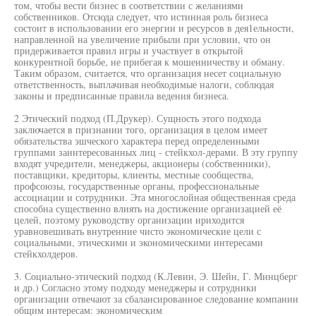
том, чтобы вести бизнес в соответствии с желаниями
собственников. Отсюда следует, что истинная роль бизнеса
состоит в использовании его энергии и ресурсов в дея1ельности,
направленной на увеличение прибыли при условии, что он
придерживается правил игры и участвует в открытой
конкурентной борьбе, не прибегая к мошенничеству и обману.
Таким образом, считается, что организация несет социальную
ответственность, выплачивая необходимые налоги, соблюдая
законы и предписанные правила ведения бизнеса.
2 Этический подход (П.Друкер). Сущность этого подхода
заключается в признании того, организация в целом имеет
обязательства эшческого характера перед определенными
группами заинтересованных лиц - стейкхол-дерами. В эту группу
входят учредители, менеджеры, акционеры (собственники),
поставщики, кредиторы, клиенты, местные сообщества,
профсоюзы, государственные органы, профессиональные
ассоциации и сотрудники. Эта многослойная общественная среда
способна существенно влиять на достижение организацией её
целей, поэтому руководству организации ириходится
уравновешивать внутренние чисто экономические цели с
социальными, этическими и экономическими интересами
стейкхолдеров.
3. Социально-этический подход (К.Левин, Э. Шейн, Г. Минцберг
и др.) Согласно этому подходу менеджеры и сотрудники
организации отвечают за сбалансированное следование компании
общим интересам: экономическим