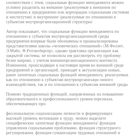
соответствии с этим, социальные функции менеджмента можно
условно разделить на внешние (реализуемые к внешним по
отношению к предприятию или корпорации социальным системам
и институтам) и внутренние (реализуемые по отношению к
субъектам внутриорганизационной структуры)
Автор показывает, что социальные функции менеджмента по
отношению к субъектам внутриорганизационной среды
предприятия впервые были обозначены и проанализированы
представителями школы «человеческих отношений» (М.Фоллет,
Э.Мэйо, Ф.Ротлисбергер), однако трактовка организации как
закрытой системы, не позволила им рассмотреть эту проблему
более широко, с учетом внешнеорганизационного контекста.
Изменения, происходящие в настоящее время во внешней среде
предприятий и организаций, приводят к актуализации новых,
ранее латентных социальных функций менеджмента, реализуемых
как по отношению к субъектам внутриорганизаци-онного
взаимодействия, так и по отношению к субъектам внешней среды.
Помимо традиционных функций, направленных на повышение
образовательного и профессионального уровня персонала,
обеспечивающих про-
фессиональную социализацию личности и формирующих
высокий уровень мотивации к труду, можно выделите
специфические латентные функции менеджмента' функция
управления социальными проблемами, функция структурного
регулирования, функция гуманизации трудовых отношений и