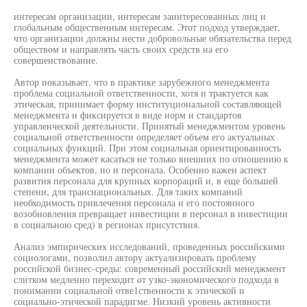
интересам организации, интересам заинтересованных лиц и
глобальным общественным интересам. Этот подход утверждает,
что организации должны нести добровольные обязательства перед
обществом и направлять часть своих средств на его
совершенствование.
Автор показывает, что в практике зарубежного менеджмента
проблема социальной ответственности, хотя и трактуется как
этическая, принимает форму институциональной составляющей
менеджмента и фиксируется в виде норм и стандартов
управленческой деятельности. Принятый менеджментом уровень
социальной ответственности определяет объем его актуальных
социальных функций. При этом социальная ориентированность
менеджмента может касаться не только внешних по отношению к
компании объектов, но и персонала. Особенно важен аспект
развития персонала для крупных корпораций и, в еще большей
степени, для транснациональных. Для таких компаний
необходимость привлечения персонала и его постоянного
возобновления превращает инвестиции в персонал в инвестиции
в социальною сред) в регионах присутствия.
Анализ эмпирических исследований, проведенных российскими
социологами, позволил автору актуализировать проблему
российской бизнес-среды: современный российский менеджмент
слитком медленно переходит от узко-экономического подхода в
понимании социальной отве1ственности к этической и
социально-этической парадигме. Низкий уровень активности