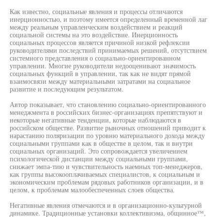
Как известно, социальные явления и процессы отличаются
инерционностью, и поэтому имеется определенный временной лаг
между реальным управленческим воздействием и реакций
социальной системы на это воздействие. Инерционность
социальных процессов является причиной низкой рефлексии
руководителями последствий принимаемых решений, отсутствием
системного представления о социально-ориентированном
управлении. Многие руководители недооценивают значимость
социальных функций в управлении, так как не видят прямой
взаимосвязи между материальными затратами на социальное
развитие и последующим результатом.
Автор показывает, что становлению социально-ориентированного
менеджмента в российских бизнес-организациях препятствуют и
некоторые негативные тенденции, которые наблюдаются в
российском обществе. Развитие рыночных отношений приводит к
нарастанию поляризации по уровню материального дохода между
социальными группами как в обществе в целом, так и внутри
социальных организаций. Это сопровождается увеличением
психологической дистанции между социальными группами,
снижает эмпа-тию и чувствительность наемных топ-менеджеров,
как группы высокооплачиваемых специалистов, к социальным и
экономическим проблемам рядовых работников организации, и в
целом, к проблемам малообеспеченных слоев общества.
Негативные явления отмечаются и в организационно-культурной
динамике. Традиционные установки коллективизма, общинное™,