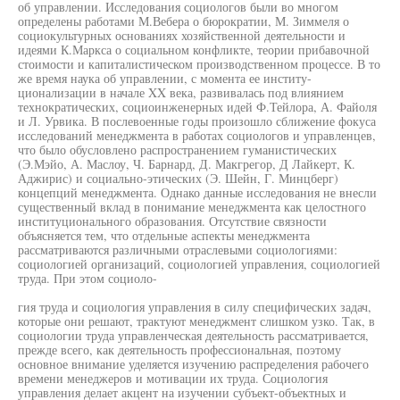
об управлении. Исследования социологов были во многом
определены работами М.Вебера о бюрократии, М. Зиммеля о
социокультурных основаниях хозяйственной деятельности и
идеями К.Маркса о социальном конфликте, теории прибавочной
стоимости и капиталистическом производственном процессе. В то
же время наука об управлении, с момента ее институ-
ционализации в начале XX века, развивалась под влиянием
технократических, социоинженерных идей Ф.Тейлора, А. Файоля
и Л. Урвика. В послевоенные годы произошло сближение фокуса
исследований менеджмента в работах социологов и управленцев,
что было обусловлено распространением гуманистических
(Э.Мэйо, А. Маслоу, Ч. Барнард, Д. Макгрегор, Д Лайкерт, К.
Аджирис) и социально-этических (Э. Шейн, Г. Минцберг)
концепций менеджмента. Однако данные исследования не внесли
существенный вклад в понимание менеджмента как целостного
институционального образования. Отсутствие связности
объясняется тем, что отдельные аспекты менеджмента
рассматриваются различными отраслевыми социологиями:
социологией организаций, социологией управления, социологией
труда. При этом социоло-
гия труда и социология управления в силу специфических задач,
которые они решают, трактуют менеджмент слишком узко. Так, в
социологии труда управленческая деятельность рассматривается,
прежде всего, как деятельность профессиональная, поэтому
основное внимание уделяется изучению распределения рабочего
времени менеджеров и мотивации их труда. Социология
управления делает акцент на изучении субъект-объектных и