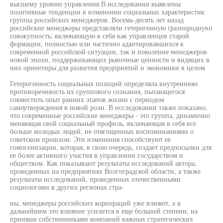
высшему уровню управления В исследовании выявлены
позитивные тенденции в изменении социальных характеристик
группы российских менеджеров. Восемь-десять лет назад
российские менеджеры представляли гетерогенную (разнородную)
совокупность, включающую в себя как управленцев старой
формации, полностью или частично адаптировавшихся к
современной российской ситуации, так и поколение менеджеров
новой эпохи, поддерживающих рыночные ценности и видящих в
них ориентиры для развития предприятий и экономики в целом
Гетерогенность социальных позиций определяла внутреннюю
противоречивость их группового сознания, пытающегося
совместить опыт ранних этапов жизни с периодом
самоутверждения в новой роли. В исследовании также показано,
что современные российские менеджеры - это группа, динамично
меняющая свой социальный профиль, включающая в себя все
больше молодых людей, не отягощенных воспоминаниями о
советском прошлом. Эти изменения способствуют ее
гомогенизации, которая, в свою очередь, создает предпосылки для
ее более активного участия в управлении государством и
обществом. Как показывают результаты исследований автора,
проведенных на предприятиях Волгоградской области, а также
результаты исследований, проведенных отечественными
социологами в других регионах стра-
ны, менеджеры российских корпораций уже влияют, а в
дальнейшем это влияние усилится в еще большей степени, на
приняше собственниками компаний важных стратегических