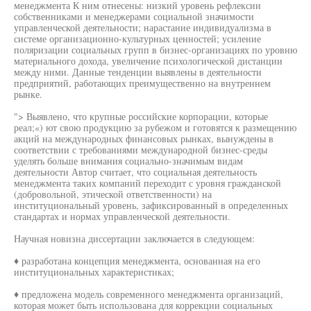
менеджмента К ним отнесены: низкий уровень рефлексии
собственниками и менеджерами социальной значимости
управленческой деятельности; нарастание индивидуализма в
системе организационно-культурных ценностей; усиление
поляризации социальных групп в бизнес-организациях по уровню
материального дохода, увеличение психологической дистанции
между ними. Данные тенденции выявлены в деятельности
предприятий, работающих преимущественно на внутреннем
рынке.
"> Выявлено, что крупные российские корпорации, которые
реал;«) ют свою продукцию за рубежом и готовятся к размещению
акций на международных финансовых рынках, вынуждены в
соответствии с требованиями международной бизнес-среды
уделять больше внимания социально-значимым видам
деятельности Автор считает, что социальная деятельность
менеджмента таких компаний переходит с уровня гражданской
(добровольной, этической ответственности) на
институциональный уровень, зафиксированный в определенных
стандартах и нормах управленческой деятельности.
Научная новизна диссертации заключается в следующем:
♦ разработана концепция менеджмента, основанная на его
институциональных характеристиках;
♦ предложена модель современного менеджмента организаций,
которая может быть использована для коррекции социальных