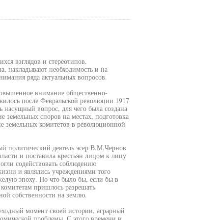
хся взглядов и стереотипов.
на, накладывают необходимость и на
онимания ряда актуальных вопросов.
 повышенное внимание общественно-
ужилось после Февральской революции 1917
ь насущный вопрос, для чего была создана
е земельных споров на местах, подготовка
ние земельных комитетов в революционной
ый политический деятель эсер В.М.Чернов
власти и поставила крестьян лицом к лицу
огли содействовать соблюдению
жизни и являлись учреждениями того
желую эпоху. Но что было бы, если бы в
м комитетам пришлось разрешать
ной собственности на землю.
реходный момент своей истории, аграрный
омической проблемы. С этого времени в