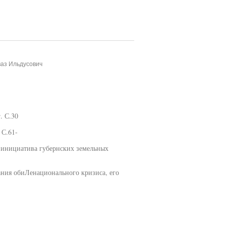
ваз Ильдусович
. С.30
 С.61-
я инициатива губернских земельных
ания обиЛенационального кризиса, его