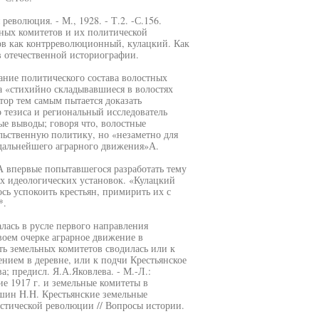
революция. - М., 1928. - Т.2. -С.156.
ьных комитетов и их политической
ов как контрреволюционный, кулацкий. Как
 в отечественной историографии.
ание политического состава волостных
ла «стихийно складывавшиеся в волостях
тор тем самым пытается доказать
о тезиса и региональный исследователь
е выводы; говоря что, волостные
льственную политику, но «незаметно для
 дальнейшего аграрного движения»А.
А впервые попытавшегося разработать тему
х идеологических установок. «Кулацкий
сь успокоить крестьян, примирить их с
*.
алась в русле первого направления
оем очерке аграрное движение в
ть земельных комитетов сводилась или к
нием в деревне, или к подчи Крестьянское
а; предисл. Я.А.Яковлева. - М.-Л.:
ие 1917 г. и земельные комитеты в
ершин H.H. Крестьянские земельные
стической революции // Вопросы истории.