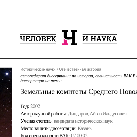
Исторические науки
Отечественная история
автореферат диссертации по истории, специальность ВАК РФ
диссертация на тему:
Земельные комитеты Среднего Поволж
Год:
2002
Автор научной работы:
Диндаров, Айваз Ильдусович
Ученая cтепень:
кандидата исторических наук
Место защиты диссертации:
Казань
Код cпециальности ВАК:
07.00.02