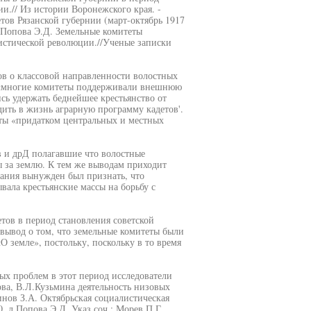
.// Из истории Воронежского края. -
тов Рязанской губернии (март-октябрь 1917
.; Попова Э.Д. Земельные комитеты
истической революции.//Ученые записки
ов о классовой направленности волостных
о «многие комитеты поддерживали внешнюю
ь удержать беднейшее крестьянство от
дить в жизнь аграрную программу кадетов'.
еты «придатком центральных и местных
 и дрД полагавшие что волостные
ы за землю. К тем же выводам приходит
вания вынужден был признать, что
вала крестьянские массы на борьбу с
тов в период становления советской
вывод о том, что земельные комитеты были
О земле», постольку, поскольку в то время
х проблем в этот период исследователи
ва, В.Л.Кузьмина деятельность низовых
инов З.А. Октябрьская социалистическая
. л Попова Э.Д. Указ.соч.; Морев П.Г.