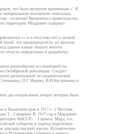
ядов, что было явлением временным.»'. К
ы о материальном положении земельных
там - политике Временного правительства.
. на территории Мордовии содержит
актеризуи с» и и ется пока еп1;е низкой
й базой, что предопределило, во многом,
 под единое клише лишало многие
ует отнести определение и разработку
льшое разнообразие исследований по
тию Октябрьской революции. Следует
звитие региональной исследовательской
.Степьшина, П.Г.Морева, В.И.Кострикина и
ить два направления, вокруг которых были
в Казанском крае в 1917 г. // Вестник
шкин Т., Самаркин В. 1917 год в Мордовии
ритории МАССР). - Саранск: Морд. гос.
нисейской губернии в период подготовки
ые доклады высшей школы. Исторические
еты в Воронежской губернии в период