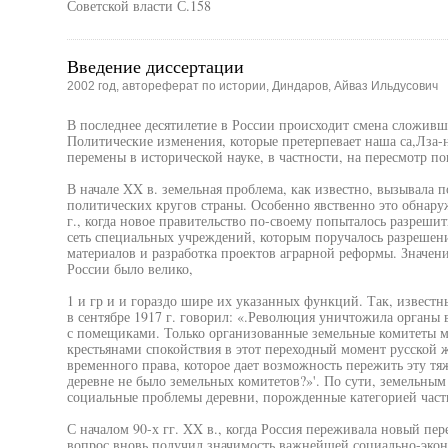
Советской власти С.158
Введение диссертации
2002 год, автореферат по истории, Диндаров, Айваз Ильдусович
В последнее десятилетие в России происходит смена сложивши
Политические изменения, которые претерпевает наша са,Лза-
перемены в исторической науке, в частности, на пересмотр п
В начале XX в. земельная проблема, как известно, вызывала
политических кругов страны. Особенно явственно это обнар
г., когда новое правительство по-своему попыталось разрешит
сеть специальных учреждений, которым поручалось разрешени
материалов и разработка проектов аграрной реформы. Значе
России было велико,
1 и гр и и гораздо шире их указанных функций. Так, известн
в сентябре 1917 г. говорил: «.Революция уничтожила органы 
с помещиками. Только организованные земельные комитеты м
крестьянами спокойствия в этот переходный момент русской 
временного права, которое дает возможность пережить эту тя
деревне не было земельных комитетов?»'. По сути, земельны
социальные проблемы деревни, порожденные категорией част
С началом 90-х гг. XX в., когда Россия переживала новый пе
вопрос вновь получил значимость важнейшей социально-экон