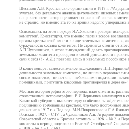
Шестаков A.B. Крестьянские организации в 1917 г. //Аграрная 
зультате, без детального анализа деятельности низовых земел
направленности, автор оценивает социальный состав комитет
не странно, но именно эта точка зрения надолго утвердилась
Основываясь на этом подходе Я.А.Яковлев проводит исследов
комитетов'. Констатируя, что именно партия эсеров возглави
органы крестьянской власти в лице земельных комитетов.», ав
буржуазность состава комитетов. Не стремится отойти от этог
А.П.Чулошников, в итоге вынужденный делать противоречивы
земельные комитеты проводили в своей деятельности правите
самих себя (! - А.Д.) превраш;ались в невольных пособников
В конце концов, самостоятельное исследование П.Н.Першина
деятельности земельных комитетов, не лишено первоначальны
состав комитетов, -пишет он, - небольшими подачками пытало
помещиками, притупить классовые противоречия в деревне»"
Местная историография этого периода, надо отметить, развив
отечественной историографии. Е.И.Чернышев анализируя в св
Казанской губернии, выявляет одну особенность: «Деятельнос
подчинению требованиям крестьян, что было постоянным явле
движение в 1917 г. / Под ред. М.Н.Покровского и Я.А.Яковлев
Госиздат., 1927. - C.IV. , а Чулошников A.n. Аграрное движен
Озерковской области // Красная летопись. - 1928. - № 2. а П
комитеты в период подготовки Великой Октябрьской Социали
- 1948. - № 7. - С.70-83.