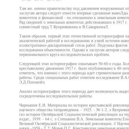
Там же. нению правительству под давлением вооруженных отр
заслугам автора следует отнести впервые сделанные вывоЛд
комитетов и финансовой - по отношению к земельным комите
Ряд сведений о земельных комитетах действовавших в 1917 г
совместный труд Т.Куприяшкина и В.СамаркинаЛ.
Таким образом, первый этап отечественной историографии хар
аналитической работой в исследованиях и узкой источни-ково
иллюстративно-декларативный стиль работ. Подгонка фактов
исследования объективности. Однако к заслугам авторов след
первоначального круга исследовательских проблем.
Следующий этап историографии охватывает 50-60-е годы. Бо
крестьянскому движению 1917 г. было опубликовано к 40-ле
отметить, что именно с этого периода идет стремительное ра
работы. Среди специальных работ отметим исследование В.А
Э.Д.Поповойл
Анализ историографии этого периода дает возможность выдел
сосредоточены исследовательские работы.
Чернышев Е.И. Материалы по истории крестьянской революции 
научного общества татароведения. - 1925. - № 1-2. л Куприя
(из истории Октябрьской Социалистической революции на тер
издат., 1939. - 64 с. л Степынин В.А. Земельные комитеты Е
Великой Октябрьской Социалистической революции. // Научн
науки.-1958.- Т.2; Морев П.Г. Крестьянские земельные комит