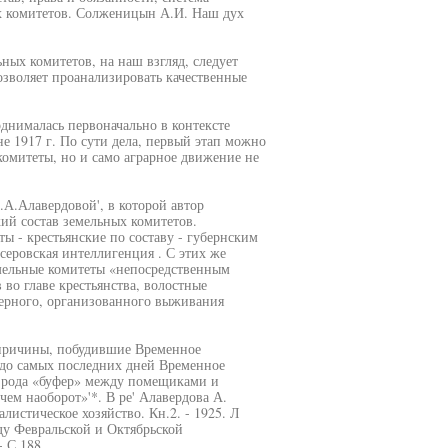
х комитетов. Солженицын А.И. Наш дух
ных комитетов, на наш взгляд, следует
озволяет проанализировать качественные
днималась первоначально в контексте
е 1917 г. По сути дела, первый этап можно
комитеты, но и само аграрное движение не
.А.Алавердовой', в которой автор
ий состав земельных комитетов.
ы - крестьянские по составу - губернским
серовская интеллигенция . С этих же
мельные комитеты «непосредственным
во главе крестьянства, волостные
ерного, организованного выживания
 причины, побудившие Временное
 «до самых последних дней Временное
о рода «буфер» между помещиками и
чем наоборот»'*. В ре' Алавердова А.
листическое хозяйство. Кн.2. - 1925. Л
ду Февральской и Октябрьской
- С.188.