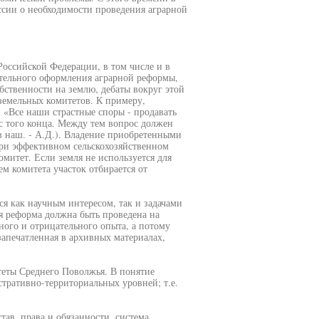
ссии о необходимости проведения аграрной
Российской Федерации, в том числе и в
ательного оформления аграрной реформы,
ственности на землю, дебаты вокруг этой
земельных комитетов. К примеру,
 «Все наши страстные споры - продавать
с того конца. Между тем вопрос должен
в наш. - А.Д.). Владение приобретенными
при эффективном сельскохозяйственном
омитет. Если земля не используется для
м комитета участок отбирается от
ся как научным интересом, так и задачами
я реформа должна быть проведена на
ного и отрицательного опыта, а потому
запечатленная в архивных материалах,
теты Среднего Поволжья. В понятие
тративно-территориальных уровней; т.е.
ав, права и обязанности, система