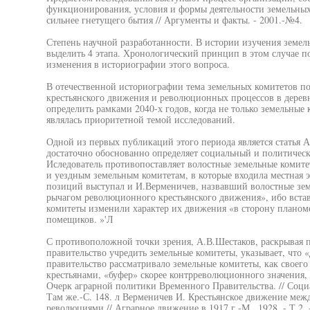
функционирования, условия и формы деятельности земельны
сильнее гнетущего бытия // Аргументы и факты. - 2001.-№4.
Степень научной разработанности. В истории изучения земель
выделить 4 этапа. Хронологический принцип в этом случае п
изменения в историографии этого вопроса.
В отечественной историографии тема земельных комитетов по
крестьянского движения и революционных процессов в деревн
определить рамками 2040-х годов, когда не только земельные 
являлась приоритетной темой исследований.
Одной из первых публикаций этого периода является статья А
достаточно обоснованно определяет социальный и политическ
Иследователь противопоставляет волостные земельные комитет
и уездным земельным комитетам, в которые входила местная э
позиций выступал и И.Верменичев, назвавший волостные зе
рычагом революционного крестьянского движения», ибо встав 
комитеты изменили характер их движения «в сторону планом
помещиков. »'Л
С противоположной точки зрения, А.В.Шестаков, раскрывая
правительство учредить земельные комитеты, указывает, что
правительство рассматривало земельные комитеты, как своег
крестьянами, «буфер» скорее контрреволюционного значения, 
Очерк аграрной политики Временного Правительства. // Социа
Там же.-С. 148. л Верменичев И. Крестьянское движение меж
революциями // Аграрное движение в 1917 г.-М., 1928. - Т.2. 