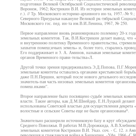
подготовки Великой Октябрьской Социалистической революции
Воронеж, 1962; Кострикин В.И. Из истории земельных комите
г.). // Тр. Московского историко-архивного ин-та, 1957.-№ 9
Северного Приуралья накануне Великой рк-тябрьской Социал
Московского гос. пед. ин-та им.В.И.Ленина, 1967, № 250.
Первое направление вновь реанимировало полемику 20-х год
земельных комитетов. Так, В.И.Кострикин делает вывод, чт
и внутреннюю политику Временного правительства, стремилис
захватов помеш;ичьих земель» и, более того, старались прово
Его поддерживает и 3. А. Аминов, называя земельные комит
органов Временного прави-тельства»Л.
Другой точки зрения придерживались Э.Д.Попова, П.Г.Морев
земельные комитеты оставались органами крестьянской борьб
даже П.Н.Першин, который после нового детального исследо
значитель-пая часть низовых земельных комитетов организовы
помеш.иками''.
Второе направление было посвящено судьбе земельных комите
власти. Такие авторы, как Д.М.Шнейдер, Е.Н.Луцкий делают 
использованы Советской властью для осуществления декрета «
волостные и сельские Советы еще не были организованы^.
Значительно расширили источниковую базу и круг обсуждаемы
Среднего Поволжья. В работах М.В.Дорожкида, А.В.Хлебнико
земельных комитетов Кострикин В.И. Указ. соч. - С. 12. л Ам
революция и гражданская война в Башкирии. -Уфа, 1966.-С.80