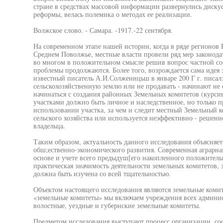
стране в средствах массовой информации развернулись диску
реформы, велась полемика о методах ее реализации.
Волжское слово. - Самара. -1917.-22 сентября.
На современном этапе нашей истории, когда в ряде регионов 
Среднем Поволжье, местные власти провели ряд мер законод
во многом в положительном смысле решив вопрос частной соб
проблемы продолжаются. Более того, возрождается сама идея 
известный писатель А.И.Солженицьш в январе 200 Г г. писал:
сельскохозяйственную землю или не продавать - начинают не 
начинаться с создания районных Земельных комитетов (курси
участками должно быть личное и наследственное, но только 
использовании участка, за чем и следит местный Земельный к
сельского хозяйства или используется неэффективно - решение
владельца.
Таким образом, актуальность данного исследования объясняет
обш;ественно-экономического развития. Современная аграрна
основе и учете всего предыдуш[его накопленного положитель
практическая значимость деятельности земельных комитетов, 
должна быть изучена со всей тщательностью.
Объектом настоящего исследования являются земельные коми
«земельные комитеты» мы включаем учреждения всех админис
волостные, уездные и губернские земельные комитеты.
Предметом исследования выступают процесс организации, сост