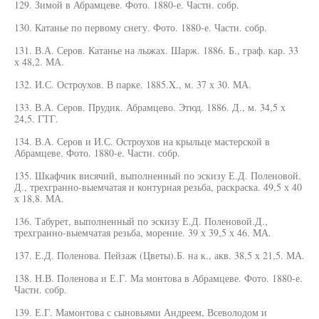
129. Зимой в Абрамцеве. Фото. 1880-е. Частн. собр.
130. Катанье по первому снегу. Фото. 1880-е. Частн. собр.
131. В.А. Серов. Катанье на лыжах. Шарж. 1886. Б., граф. кар. 33
х 48,2. МА.
132. И.С. Остроухов. В парке. 1885.X., м. 37 х 30. МА.
133. В.А. Серов. Прудик. Абрамцево. Этюд. 1886. Д., м. 34,5 х
24,5. ГТГ.
134. В.А. Серов и И.С. Остроухов на крыльце мастерской в
Абрамцеве. Фото. 1880-е. Частн. собр.
135. Шкафчик висячий, выполненный по эскизу Е.Д. Поленовой.
Д., трехгранно-выемчатая и контурная резьба, раскраска. 49,5 х 40
х 18,8. МА.
136. Табурет, выполненный по эскизу Е.Д. Поленовой.Д.,
трехгранно-выемчатая резьба, морение. 39 х 39,5 х 46. МА.
137. Е.Д. Поленова. Пейзаж (Цветы).Б. на к., акв. 38,5 х 21,5. МА.
138. Н.В. Поленова и Е.Г. Ма монтова в Абрамцеве. Фото. 1880-е.
Частн. собр.
139. Е.Г. Мамонтова с сыновьями Андреем, Всеволодом и