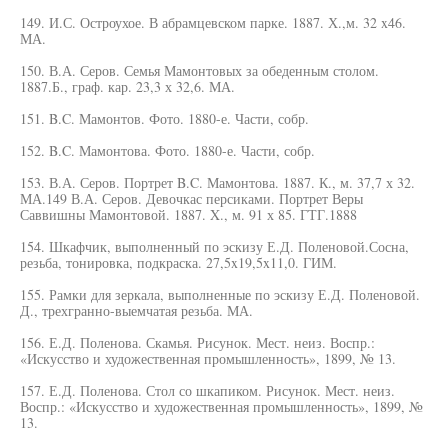
149. И.С. Остроухое. В абрамцевском парке. 1887. Х.,м. 32 x46.
МА.
150. В.А. Серов. Семья Мамонтовых за обеденным столом.
1887.Б., граф. кар. 23,3 х 32,6. МА.
151. B.C. Мамонтов. Фото. 1880-е. Части, собр.
152. B.C. Мамонтова. Фото. 1880-е. Части, собр.
153. В.А. Серов. Портрет B.C. Мамонтова. 1887. К., м. 37,7 х 32.
МА.149 В.А. Серов. Девочкас персиками. Портрет Веры
Саввишны Мамонтовой. 1887. X., м. 91 х 85. ГТГ.1888
154. Шкафчик, выполненный по эскизу Е.Д. Поленовой.Сосна,
резьба, тонировка, подкраска. 27,5x19,5x11,0. ГИМ.
155. Рамки для зеркала, выполненные по эскизу Е.Д. Поленовой.
Д., трехгранно-выемчатая резьба. МА.
156. Е.Д. Поленова. Скамья. Рисунок. Мест. неиз. Воспр.:
«Искусство и художественная промышленность», 1899, № 13.
157. Е.Д. Поленова. Стол со шкапиком. Рисунок. Мест. неиз.
Воспр.: «Искусство и художественная промышленность», 1899, №
13.