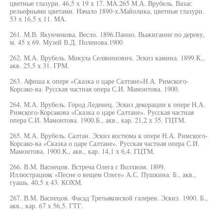
цветные глазури. 46,5 х 19 х 17. МА.265 М.А. Врубель. Вазас
рельефными цветами. Начало 1890-х.Майолика, цветные глазури.
53 х 16,5 х 11. МА.
261. М.В. Якунчикова. Весло. 1896.Панно. Выжигание по дереву,
м. 45 х 69. Музей В.Д. Поленова.1900
262. М.А. Врубель. Микула Селянинович. Эскиз камина. 1899.К.,
акв. 25,5 х 31. ГРМ.
263. Афиша к опере «Сказка о царе Салтане»Н.А. Римского-
Корсако-ва. Русская частная опера С.И. Мамонтова. 1900.
264. М.А. Врубель. Город Леденец. Эскиз декорации к опере Н.А.
Римского-Корсакова «Сказка о царе Салтане». Русская частная
опера С.И. Мамонтова. 1900.Б., акв., кар. 21,2 х 35. ГЦТМ.
265. М.А. Врубель. Салтан. Эскиз костюма к опере Н.А. Римского-
Корсако-ва «Сказка о царе Салтане». Русская частная опера С.И.
Мамонтова. 1900.К., акв., кар. 14,1 х 6,4. ГЦТМ.
266. В.М. Васнецов. Встреча Олега с Волхвом. 1899.
Иллюстрацияк «Песне о вещем Олеге» А.С. Пушкина. Б., акв.,
гуашь. 40,5 х 43. КОХМ.
267. В.М. Васнецов. Фасад Третьяковской галереи. Эскиз. 1900. Б.,
акв., кар. 67 х 56,5. ГТГ.