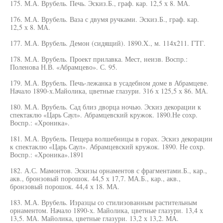
175. М.А. Врубель. Печь. Эскиз.Б., граф. кар. 12,5 х 8. МА.
176. М.А. Врубель. Ваза с двумя ручками. Эскиз.Б., граф. кар.
12,5 х 8. МА.
177. М.А. Врубель. Демон (сидящий). 1890.X., м. 114x211. ГТГ.
178. М.А. Врубель. Проект прилавка. Мест, неизв. Воспр.:
Поленова Н.В. «Абрамцево». С. 95.
179. М.А. Врубель. Печь-лежанка в усадебном доме в Абрамцеве.
Начало 1890-х.Майолика, цветные глазури. 316 х 125,5 х 86. МА.
180. М.А. Врубель. Сад близ дворца ночью. Эскиз декорации к
спектаклю «Царь Саул». Абрамцевский кружок. 1890.Не сохр.
Воспр.: «Хроника».
181. М.А. Врубель. Пещера волшебницы в горах. Эскиз декорации
к спектаклю «Царь Саул». Абрамцевский кружок. 1890. Не сохр.
Воспр.: «Хроника».1891
182. А.С. Мамонтов. Эскизы орнаментов с фрагментами.Б., кар.,
акв., бронзовый порошок. 44,5 х 17,7. МА.Б., кар., акв.,
бронзовый порошок. 44,4 х 18. МА.
183. М.А. Врубель. Изразцы со стилизованным растительным
орнаментом. Начало 1890-х. Майолика, цветные глазури. 13,4 х
13,5. МА. Майолика, цветные глазури. 13,2 х 13,2. МА.