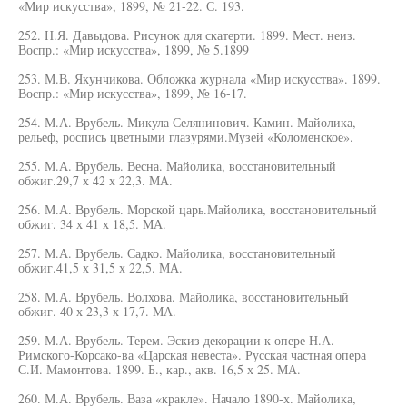
«Мир искусства», 1899, № 21-22. С. 193.
252. Н.Я. Давыдова. Рисунок для скатерти. 1899. Мест. неиз.
Воспр.: «Мир искусства», 1899, № 5.1899
253. М.В. Якунчикова. Обложка журнала «Мир искусства». 1899.
Воспр.: «Мир искусства», 1899, № 16-17.
254. М.А. Врубель. Микула Селянинович. Камин. Майолика,
рельеф, роспись цветными глазурями.Музей «Коломенское».
255. М.А. Врубель. Весна. Майолика, восстановительный
обжиг.29,7 х 42 х 22,3. МА.
256. М.А. Врубель. Морской царь.Майолика, восстановительный
обжиг. 34 х 41 х 18,5. МА.
257. М.А. Врубель. Садко. Майолика, восстановительный
обжиг.41,5 х 31,5 х 22,5. МА.
258. М.А. Врубель. Волхова. Майолика, восстановительный
обжиг. 40 х 23,3 х 17,7. МА.
259. М.А. Врубель. Терем. Эскиз декорации к опере Н.А.
Римского-Корсако-ва «Царская невеста». Русская частная опера
С.И. Мамонтова. 1899. Б., кар., акв. 16,5 х 25. МА.
260. М.А. Врубель. Ваза «кракле». Начало 1890-х. Майолика,