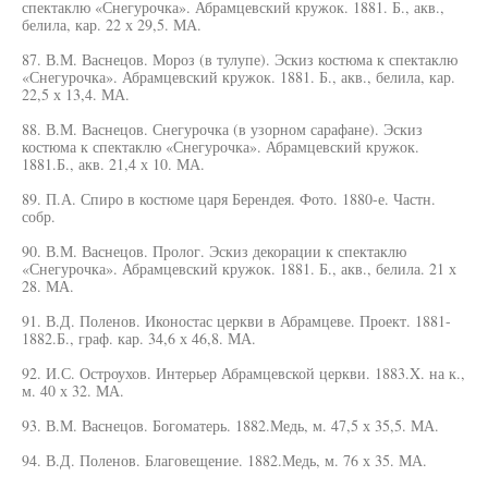
спектаклю «Снегурочка». Абрамцевский кружок. 1881. Б., акв.,
белила, кар. 22 х 29,5. МА.
87. В.М. Васнецов. Мороз (в тулупе). Эскиз костюма к спектаклю
«Снегурочка». Абрамцевский кружок. 1881. Б., акв., белила, кар.
22,5 х 13,4. МА.
88. В.М. Васнецов. Снегурочка (в узорном сарафане). Эскиз
костюма к спектаклю «Снегурочка». Абрамцевский кружок.
1881.Б., акв. 21,4 х 10. МА.
89. П.А. Спиро в костюме царя Берендея. Фото. 1880-е. Частн.
собр.
90. В.М. Васнецов. Пролог. Эскиз декорации к спектаклю
«Снегурочка». Абрамцевский кружок. 1881. Б., акв., белила. 21 х
28. МА.
91. В.Д. Поленов. Иконостас церкви в Абрамцеве. Проект. 1881-
1882.Б., граф. кар. 34,6 х 46,8. МА.
92. И.С. Остроухов. Интерьер Абрамцевской церкви. 1883.X. на к.,
м. 40 х 32. МА.
93. В.М. Васнецов. Богоматерь. 1882.Медь, м. 47,5 х 35,5. МА.
94. В.Д. Поленов. Благовещение. 1882.Медь, м. 76 х 35. МА.