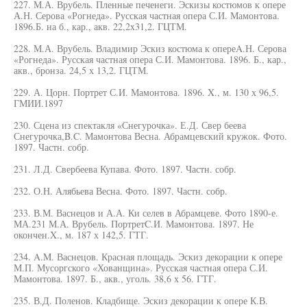
227. М.А. Врубель. Пленные печенеги. Эскизы костюмов к опере
А.Н. Серова «Рогнеда». Русская частная опера С.И. Мамонтова.
1896.Б. на б., кар., акв. 22,2x31,2. ГЦТМ.
228. М.А. Врубель. Владимир Эскиз костюма к опереA.Н. Серова
«Рогнеда». Русская частная опера С.И. Мамонтова. 1896. Б., кар.,
акв., бронза. 24,5 х 13,2. ГЦТМ.
229. А. Цорн. Портрет С.И. Мамонтова. 1896. X., м. 130 х 96,5.
ГМИИ.1897
230. Сцена из спектакля «Снегурочка». Е.Д. Свер беева
Снегурочка,B.C. Мамонтова Весна. Абрамцевский кружок. Фото.
1897. Частн. собр.
231. Л.Д. Свербеева Купава. Фото. 1897. Частн. собр.
232. О.Н. Алябьева Весна. Фото. 1897. Частн. собр.
233. В.М. Васнецов и А.А. Ки селев в Абрамцеве. Фото 1890-е.
МА.231 М.А. Врубель. ПортретC.И. Мамонтова. 1897. Не
окончен.X., м. 187 х 142,5. ГТГ.
234. A.M. Васнецов. Красная площадь. Эскиз декорации к опере
М.П. Мусоргского «Хованщина». Русская частная опера С.И.
Мамонтова. 1897. Б., акв., уголь. 38,6 х 56. ГТГ.
235. В.Д. Поленов. Кладбище. Эскиз декорации к опере К.В.