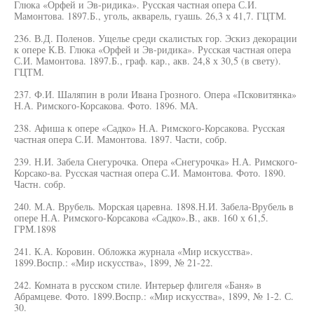
Глюка «Орфей и Эв-ридика». Русская частная опера С.И.
Мамонтова. 1897.Б., уголь, акварель, гуашь. 26,3 х 41,7. ГЦТМ.
236. В.Д. Поленов. Ущелье среди скалистых гор. Эскиз декорации
к опере К.В. Глюка «Орфей и Эв-ридика». Русская частная опера
С.И. Мамонтова. 1897.Б., граф. кар., акв. 24,8 х 30,5 (в свету).
ГЦТМ.
237. Ф.И. Шаляпин в роли Ивана Грозного. Опера «Псковитянка»
Н.А. Римского-Корсакова. Фото. 1896. МА.
238. Афиша к опере «Садко» Н.А. Римского-Корсакова. Русская
частная опеpa С.И. Мамонтова. 1897. Части, собр.
239. Н.И. Забела Снегурочка. Опера «Снегурочка» Н.А. Римского-
Корсако-ва. Русская частная опера С.И. Мамонтова. Фото. 1890.
Частн. собр.
240. М.А. Врубель. Морская царевна. 1898.Н.И. Забела-Врубель в
опере Н.А. Римского-Корсакова «Садко».B., акв. 160 х 61,5.
ГРМ.1898
241. К.А. Коровин. Обложка журнала «Мир искусства».
1899.Воспр.: «Мир искусства», 1899, № 21-22.
242. Комната в русском стиле. Интерьер флигеля «Баня» в
Абрамцеве. Фото. 1899.Воспр.: «Мир искусства», 1899, № 1-2. С.
30.