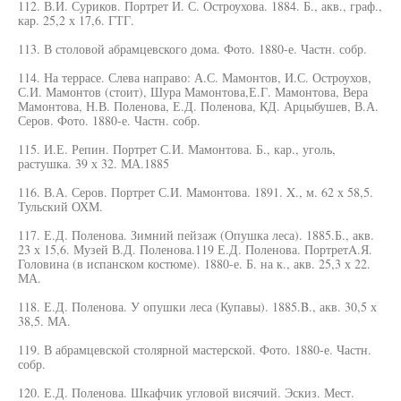
112. В.И. Суриков. Портрет И. С. Остроухова. 1884. Б., акв., граф.,
кар. 25,2 х 17,6. ГТГ.
113. В столовой абрамцевского дома. Фото. 1880-е. Частн. собр.
114. На террасе. Слева направо: А.С. Мамонтов, И.С. Остроухов,
С.И. Мамонтов (стоит), Шура Мамонтова,Е.Г. Мамонтова, Вера
Мамонтова, Н.В. Поленова, Е.Д. Поленова, КД. Арцыбушев, В.А.
Серов. Фото. 1880-е. Частн. собр.
115. И.Е. Репин. Портрет С.И. Мамонтова. Б., кар., уголь,
растушка. 39 х 32. МА.1885
116. В.А. Серов. Портрет С.И. Мамонтова. 1891. X., м. 62 х 58,5.
Тульский ОХМ.
117. Е.Д. Поленова. Зимний пейзаж (Опушка леса). 1885.Б., акв.
23 х 15,6. Музей В.Д. Поленова.119 Е.Д. Поленова. ПортретA.Я.
Головина (в испанском костюме). 1880-е. Б. на к., акв. 25,3 х 22.
МА.
118. Е.Д. Поленова. У опушки леса (Купавы). 1885.B., акв. 30,5 х
38,5. МА.
119. В абрамцевской столярной мастерской. Фото. 1880-е. Частн.
собр.
120. Е.Д. Поленова. Шкафчик угловой висячий. Эскиз. Мест.