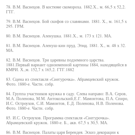
78. В.М. Васнецов. В костюме скомороха. 1882.X., м. 66,5 х 52,2.
ГТГ.
79. В.М. Васнецов. Бой скифов со славянами. 1881. X., м. 161,5 х
295. ГРМ.
80. В.М. Васнецов. Аленушка. 1881.X., м. 173 х 121. МА.
81. В.М. Васнецов. Аленуш-кин пруд. Этюд. 1881. X., м. 48 х 32.
МА.
82. В.М. Васнецов. Три царевны подземного царства.
1881.Первый вариант одноименной картины 1884, находящейся в
КМРИ. Х.,м. 152,7 х 165,2. ГТГ.1882
83. Сцена из спектакля «Снегурочка». Абрамцевский кружок.
Фото. 1880-е. Частн. собр.
84. Группа участников кружка в саду. Слева направо: В.А. Серов,
М.А. Поленова, М.М. Антокольский,Е.Г. Мамонтова, П.А. Спиро,
И.С. Остроухов, С.И. Мамонтов, Е.Д. Поленова, Н.В. Поленова.
Фото. 1880-е. Частн. собр.
85. И.С. Остроухов. Программа спектакля «Снегурочка».
Абрамцевский кружок. 1880-е. Б., акв. 67,5 х 30,5. МА.
86. В.М. Васнецов. Палаты царя Берендея. Эскиз декорации к