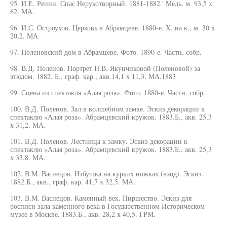
95. И.Е. Репин. Спас Нерукотворный. 1881-1882.' Медь, м. 93,5 х
62. МА.
96. И.С. Остроухов. Церковь в Абрамцеве. 1880-е. X. на к., м. 30 х
20,2. МА.
97. Поленовский дом в Абрамцеве. Фото. 1890-е. Частн. собр.
98. В.Д. Поленов. Портрет Н.В. Якунчиковой (Поленовой) за
этюдом. 1882. Б., граф. кар., акв.14,1 х 11,3. МА.1883
99. Сцена из спектакля «Алая роза». Фото. 1880-е. Частн. собр.
100. В.Д. Поленов. Зал в волшебном замке. Эскиз декорации к
спектаклю «Алая роза». Абрамцевский кружок. 1883.Б., акв. 25,3
х 31,2. МА.
101. В.Д. Поленов. Лестница к замку. Эскиз декорации к
спектаклю «Алая роза». Абрамцевский кружок. 1883.Б., акв. 25,3
х 33,8. МА.
102. В.М. Васнецов. Избушка на курьих ножках (вход). Эскиз.
1882.Б., акв., граф. кар. 41,7 х 32,5. МА.
103. В.М. Васнецов. Каменный век. Пиршество. Эскиз для
росписи зала каменного века в Государственном Историческом
музее в Москве. 1883.Б., акв. 28,2 х 40,5. ГРМ.