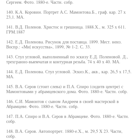
Сергеем. Фото. 1880-е. Частн. собр.
140. К.А. Коровин. Портрет А.С. Мамонтова.Б., граф. кар. 27 х
23,1. МА.
141. В.Д. Поленов. Христос и грешница. 1888.X., м. 325 x 611.
ГРМ.1887
142. Е.Д. Поленова. Рисунок для поставца. 1899. Мест. неиз.
Воспр.: «Ми| искусства», 1899, № 1-2. С. 33.
143. Стул угловой, выполненный по эскизу Е.Д. Поленовой. Д.,
трехгранно-выемчатая и контурная резьба. 74 х 40 х 40. МА.
144. Е.Д. Поленова. Стул угловой. Эскиз.К., акв., кар. 26,5 х 17,5.
МА.
145. В.А. Серов (стоит слева) и П.А. Спиро (сидитв центре) с
Мамонтовыми у абрамцевского дома. Фото. 1880-е. Частн. собр.
146. С.И. Мамонтов с сыном Андреем в своей мастерской в
Абрамцеве. Фото. 1880-е. Частн. собр.
147. П.А. Спиро и В.А. Серов в Абрамцеве. Фото. 1880-е. Частн.
собр.
148. В.А. Серов. Автопортрет. 1880-е.X., м. 29,5 X 23. Части,
собр.