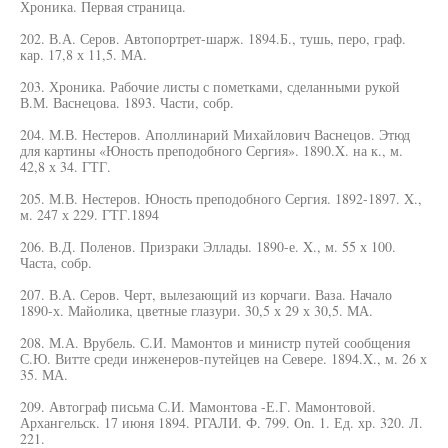
Хроника. Первая страница.
202. В.А. Серов. Автопортрет-шарж. 1894.Б., тушь, перо, граф.
кар. 17,8 х 11,5. МА.
203. Хроника. Рабочие листы с пометками, сделанными рукой
В.М. Васнецова. 1893. Части, собр.
204. М.В. Нестеров. Аполлинарий Михайлович Васнецов. Этюд
для картины «Юность преподобного Сергия». 1890.X. на к., м.
42,8 х 34. ГТГ.
205. М.В. Нестеров. Юность преподобного Сергия. 1892-1897. X.,
м. 247 х 229. ГТГ.1894
206. В.Д. Поленов. Призраки Эллады. 1890-е. X., м. 55 х 100.
Часта, собр.
207. В.А. Серов. Черт, вылезающий из корчаги. Ваза. Начало
1890-х. Майолика, цветные глазури. 30,5 х 29 х 30,5. МА.
208. М.А. Врубель. С.И. Мамонтов и министр путей сообщения
С.Ю. Витте среди инженеров-путейцев на Севере. 1894.X., м. 26 х
35. МА.
209. Автограф письма С.И. Мамонтова -Е.Г. Мамонтовой.
Архангельск. 17 июня 1894. РГАЛИ. Ф. 799. On. 1. Ед. хр. 320. Л.
221.