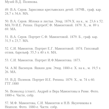
Музей В.Д. Поленова.
49. В.А. Серов. Зарисовки крестьянских детей. 1879B., граф. кар.
24,7 х 34,6. МА.
50. В.А. Серов. Яблоки и листья. Этюд. 1879.X. на к., м. 23,6 х 52.
МА.70 И.Е. Репин. ПортретC.Ф. Мамонтовой. 1879. X., м. 89 х
69. МА.
51. В.А. Серов. Портрет С.Ф. Мамонтовой. 1879. Б., граф. кар.
31,5 х 23,7. МА.
52. С.И. Мамонтов. Портрет Е.Г. Мамонтовой. 1874. Гипсовый
отлив, барельеф. 55,5 х 40 х 6. МА.
53. С.И. Мамонтов. Портрет И.Ф.Мамонтова. 1873.
54. A.M. Васнецов. Яшкин дом. Этюд. 1880-е. X. на к., м. 19,5 х
26. МА.
55. В.Д. Поленов. Портрет И.Е. Репина. 1879. X., м. 74 х 60.
ГТГ.1880
56. Всеволод (стоит), Андрей и Вера Мамонтовы в Риме. Фото.
1880-е. Части, собр.
57. М.Ф. Мамонтова, С.И. Мамонтов и Н.В. Якунчикова в
Неаполе. Фото. 1880-е. Частн. собр.