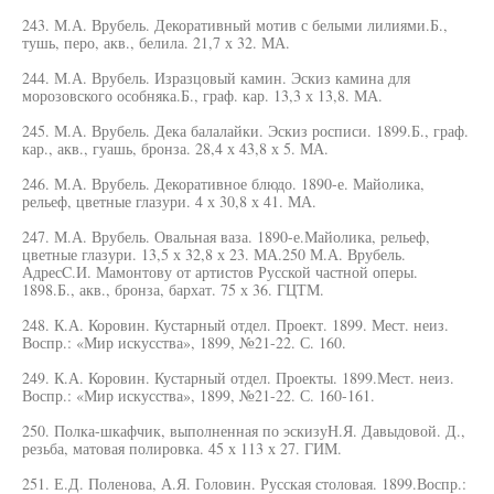
243. М.А. Врубель. Декоративный мотив с белыми лилиями.Б.,
тушь, перо, акв., белила. 21,7 х 32. МА.
244. М.А. Врубель. Изразцовый камин. Эскиз камина для
морозовского особняка.Б., граф. кар. 13,3 х 13,8. МА.
245. М.А. Врубель. Дека балалайки. Эскиз росписи. 1899.Б., граф.
кар., акв., гуашь, бронза. 28,4 х 43,8 х 5. МА.
246. М.А. Врубель. Декоративное блюдо. 1890-е. Майолика,
рельеф, цветные глазури. 4 х 30,8 х 41. МА.
247. М.А. Врубель. Овальная ваза. 1890-е.Майолика, рельеф,
цветные глазури. 13,5 х 32,8 х 23. МА.250 М.А. Врубель.
АдресC.И. Мамонтову от артистов Русской частной оперы.
1898.Б., акв., бронза, бархат. 75 х 36. ГЦТМ.
248. К.А. Коровин. Кустарный отдел. Проект. 1899. Мест. неиз.
Воспр.: «Мир искусства», 1899, №21-22. С. 160.
249. К.А. Коровин. Кустарный отдел. Проекты. 1899.Мест. неиз.
Воспр.: «Мир искусства», 1899, №21-22. С. 160-161.
250. Полка-шкафчик, выполненная по эскизуН.Я. Давыдовой. Д.,
резьба, матовая полировка. 45 х 113 х 27. ГИМ.
251. Е.Д. Поленова, А.Я. Головин. Русская столовая. 1899.Воспр.: