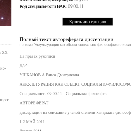
Код cпециальности ВАК:
09.00.11
Купить диссертацию
Полный текст автореферата диссертации
по теме "Аккультурация как объект социально-философского иссл
а XX
На правах рукописи
Д/с^г
рно-
УШКАНОВ А Раиса Дмитриевна
АККУЛЬТУРАЦИЯ КАК ОБЪЕКТ СОЦИАЛЬНО-ФИЛОСОФ
Специальность 09.00.11 - Социальная философия
нцесс
АВТОРЕФЕРАТ
диссертации на соискание ученой степени кандидата философ
1 2 МАЙ 2011
Якутск-2011