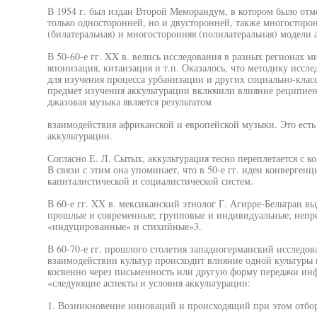
В 1954 г. был издан Второй Меморандум, в котором было отме
только односторонней, но и двусторонней, также многосторо
(билатеральная) и многосторонняя (полилатеральная) модели 
В 50-60-е гг. XX в. велись исследования в разных регионах м
японизация, китаизация и т.п. Оказалось, что методику иссл
для изучения процесса урбанизации и других социально-класс
предмет изучения аккультурации включили влияние реципиен
джазовая музыка является результатом
взаимодействия африканской и европейской музыки. Это ест
аккультурации.
Согласно Е. Л. Сытых, аккультурация тесно переплетается с к
В связи с этим она упоминает, что в 50-е гг. идеи конверген
капиталистической и социалистической систем.
В 60-е гг. XX в. мексиканский этнолог Г. Агирре-Бельтран в
прошлые и современные; групповые и индивидуальные; непр
«индуцированные» и стихийные»3.
В 60-70-е гг. прошлого столетия западногерманский исследова
взаимодействии культур происходит влияние одной культуры н
косвенно через письменность или другую форму передачи ин
«следующие аспекты и условия аккультурации:
1. Возникновение инноваций и происходящий при этом отбор