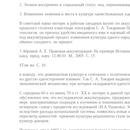
2. Личное восприятие и социальный статус лиц, перенимающ
3. Изменение значения и места в культуре заимствованных ид
В советской науке интерес к работам западных коллег по акку
прошлого столетия известным этнографом С. А. Токаревым 
этнологов, он признал удобство введенного ими в научный о
под аккультурацией процесс изменения культуры одного народ
обычно соседнего, он пришел
3 Абрамов А. Е. Правовая аккультурация: На примере Испании
канд. юрид. наук: 12.00.01. М., 2005. С. 15.
4Там же. С. 16.
к выводу, что доминантная культура в сочетании с политиче
на другую одностороннее влияние. Так С. А. Токарев выдвин
экономический механизмы, при которых складывается односто
С середины 60-х по конец 70-х гг. XX в. интерес к данной пр
обусловлено тем, что исследователи аккультурации, придержи
мере, консервативных подходов к изучению и пониманию акк
исчерпали «запас» предметов исследований (И.А.Ушанова). Ме
вследствие распада колониальной системы, появились новые 
пересмотр ценностей -прежние культуры-реципиенты стали н
культур-доноров.
Интересно, что в 1980-е гг. аккультурация попала в предметн