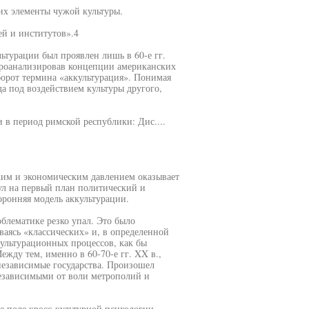
их элементы чужой культуры.
ей и институтов».4
льтурации был проявлен лишь в 60-е гг.
Проанализировав концепции американских
борот термина «аккультурация». Понимая
а под воздействием культуры другого,
 в период римской республики: Дис....
ским и экономическим давлением оказывает
ул на первый план политический и
ронняя модель аккультурации.
облематике резко упал. Это было
ваясь «классических» и, в определенной
ультурационных процессов, как бы
жду тем, именно в 60-70-е гг. XX в.,
независимые государства. Произошел
езависимыми от воли метрополий и
ое поле кросс-культурной психологии