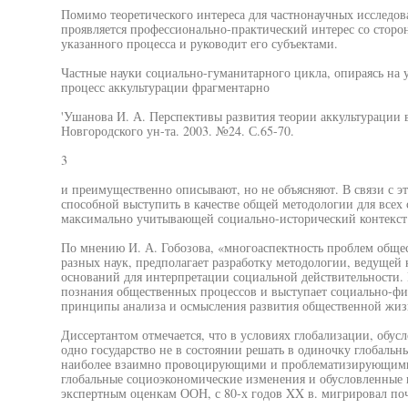
Помимо теоретического интереса для частнонаучных исследов
проявляется профессионально-практический интерес со сторо
указанного процесса и руководит его субъектами.
Частные науки социально-гуманитарного цикла, опираясь на 
процесс аккультурации фрагментарно
'Ушанова И. А. Перспективы развития теории аккультурации 
Новгородского ун-та. 2003. №24. С.65-70.
3
и преимущественно описывают, но не объясняют. В связи с эт
способной выступить в качестве общей методологии для всех
максимально учитывающей социально-исторический контекст
По мнению И. А. Гобозова, «многоаспектность проблем общ
разных наук, предполагает разработку методологии, ведущей 
оснований для интерпретации социальной действительности.
познания общественных процессов и выступает социально-ф
принципы анализа и осмысления развития общественной жиз
Диссертантом отмечается, что в условиях глобализации, обу
одно государство не в состоянии решать в одиночку глобальн
наиболее взаимно провоцирующими и проблематизирующими 
глобальные социоэкономические изменения и обусловленные
экспертным оценкам ООН, с 80-х годов XX в. мигрировал по