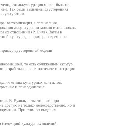
чено, что аккультурация может быть не
нней. Так были выявлены двусторонняя
аккультурации.
ира: вестернизация, испанизация,
едования аккультурации можно использовать
овых отношений (Р. Билз). Затем в
тной культуры, например, современная
ь пример двусторонней модели
онвергенцией, то есть сближением культур.
ции разрабатывались в контексте интеграции
ыделил «типы культурных контактов:
ерывные и эпизодические;
тель В. Рудольф отметил, что при
а другую не только непосредственно, но и
формации. При этом он выделил
 (селекция) культурных явлений.