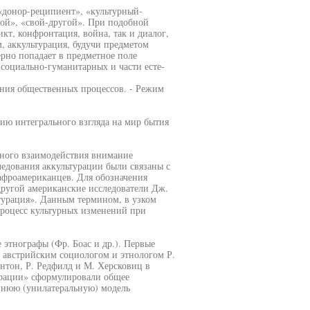
 «донор-реципиент», «культурный-
й», «свой-другой». При подобной
кт, конфронтация, война, так и диалог,
, аккультурация, будучи предметом
рно попадает в предметное поле
 социально-гуманитарных и части есте-
ания общественных процессов. - Режим
нию интегрального взгляда на мир бытия
рного взаимодействия внимание
ледования аккультурации были связаны с
афроамериканцев. Для обозначения
другой американские исследователи Дж.
турация». Данным термином, в узком
 процесс культурных изменений при
этнографы (Фр. Боас и др.). Первые
 австрийским социологом и этнологом Р.
нтон, Р. Редфилд и М. Херсковиц в
урации» сформулировали общее
ннюю (унилатеральную) модель