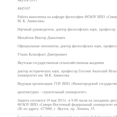
4845107
Работа выполнена на кафедре философии ФГАОУ ВПО «Север
М. К. Аммосова»
Научный руководитель: доктор философских наук, профессор
Михайлов Виктор Данилович
Официальные оппоненты: доктор философских наук, професс
Уткин Ксенофонт Дмитриевич
Якутская государственная сельхозяйственная академия
доктор исторических наук, профессор Гоголев Анатолий Игн
университет им. М.К. Аммосова
Ведущая организация: ГОУ ВПО «Нижегородский государств
архитектурно - строительный университет»
Защита состоится 19 мая 2011г. в 9.00 часов на заседании дис
ФГАОУ ВПО «Северо-Восточный федеральный университет им
(Я) по адресу. 677000, г. Якутск, пр. Ленина, 33.
С диссертацией можно ознакомиться в научной библиотеке СВФ