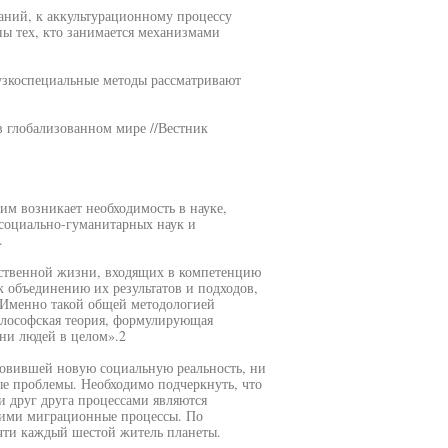
аний, к аккультурационному процессу
ны тех, кто занимается механизмами
узкоспециальные методы рассматривают
в глобализованном мире //Вестник
им возникает необходимость в науке,
 социально-гуманитарных наук и
.
ественной жизни, входящих в компетенцию
к объединению их результатов и подходов,
 Именно такой общей методологией
илософская теория, формулирующая
ни людей в целом».2
словившей новую социальную реальность, ни
ые проблемы. Необходимо подчеркнуть, что
друг друга процессами являются
 ими миграционные процессы. По
чти каждый шестой житель планеты.