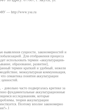
ФУ — http://www.ysu.ru
ью выявления сущности, закономерностей и
глобализацией. Для отображения процесса
удет использовать термин «аккультурация»
елывание, образование, развитие],
Данный термин краткий и удобный, нежели
аимодействие, межкультурная коммуникация,
, что семантика понятия аккультурации
х ценностей.
 - довольно часто подвергалась критике за
менно фундаментальные аккультурационные
яющимся исследованиям, которые
проблемы, теория аккультурации
енствуется. Поэтому вполне закономерно
ия?».1