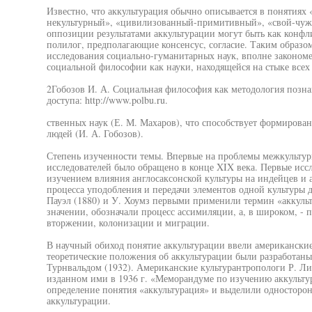
Известно, что аккультурация обычно описывается в понятиях
некультурный», «цивилизованный-примитивный», «свой-чужо
оппозиции результатами аккультурации могут быть как конфли
полилог, предполагающие консенсус, согласие. Таким образом
исследования социально-гуманитарных наук, вполне закономе
социальной философии как науки, находящейся на стыке всех
2Гобозов И. А. Социальная философия как методология позн
доступа: http://www.polbu.ru.
ственных наук (Е. М. Махаров), что способствует формирова
людей (И. А. Гобозов).
Степень изученности темы. Впервые на проблемы межкульту
исследователей было обращено в конце XIX века. Первые исс
изучением влияния англосаксонской культуры на индейцев и 
процесса уподобления и передачи элементов одной культуры 
Пауэл (1880) и У. Хоумз первыми применили термин «аккуль
значении, обозначали процесс ассимиляции, а, в широком, -
вторжении, колонизации и миграции.
В научный обиход понятие аккультурации ввели американские 
теоретические положения об аккультурации были разработаны
Турнвальдом (1932). Американские культурантропологи Р. Ли
изданном ими в 1936 г. «Меморандуме по изучению аккульт
определение понятия «аккультурация» и выделили односторо
аккультурации.