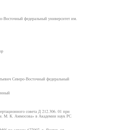
о-Восточный федеральный университет им.
ор
атьевич Северо-Восточный федеральный
енный
сертационного совета Д 212.306. 01 при
. М. К. Аммосова» в Академии наук РС
У по адресу: 677007, г. Якутск, ул.