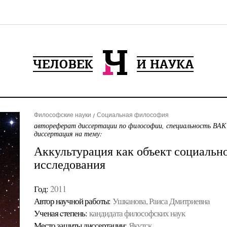
Философские науки
Социальная философия
автореферат диссертации по философии, специальность ВАК
диссертация на тему:
Аккультурация как объект социальн
исследования
Год:
2011
Автор научной работы:
Ушканова, Раиса Дмитриевна
Ученая cтепень:
кандидата философских наук
Место защиты диссертации:
Якутск