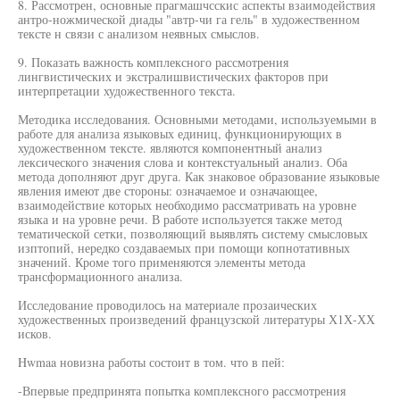
8. Рассмотрен, основные прагмашчсскис аспекты взаимодействия
антро-ножмической диады "автр-чи га гель" в художественном
тексте н связи с анализом неявных смыслов.
9. Показать важность комплексного рассмотрения
лингвистических и экстралишвистических факторов при
интерпретации художественного текста.
Методика исследования. Основными методами, используемыми в
работе для анализа языковых единиц, функционирующих в
художественном тексте. являются компонентный анализ
лексического значения слова и контекстуальный анализ. Оба
метода дополняют друг друга. Как знаковое образование языковые
явления имеют две стороны: означаемое и означающее,
взаимодействие которых необходимо рассматривать на уровне
языка и на уровне речи. В работе используется также метод
тематической сетки, позволяющий выявлять систему смысловых
изптопий, нередко создаваемых при помощи копнотативных
значений. Кроме того применяются элементы метода
трансформационного анализа.
Исследование проводилось на материале прозаических
художественных произведений французской литературы Х1Х-ХХ
исков.
Hwmaa новизна работы состоит в том. что в пей:
-Впервые предпринята попытка комплексного рассмотрения