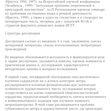
(Иркутск 1994, 1997), на Всероссийской научной конференции
(Челябинск , 1999) "Актуальные проблемы теоретической и
прикладной лингвистики", на II Региональном научном семинаре
по проблемам систематики языка и речевой деятельности
(Иркутск, 1999), а также в курсе но стилистике и в спецкурсе по
интерпретации текста, читаемых для с лушателей Ф11К и
студентов факультета романских языков ИГЛУ.
Структура диссертации
Диссертация состоит из введения, 4-х глав, заключения, списка
цитируемой литературы, списка использованных литературных
произведений.
Во введении обосновывается актуальность и формулируются цели
и задачи диссертации, указывается новизна, научная значимость и
практическая ценное и, исследования, характеризуются
методические приемы и материал исследования.
В первой главе, посвященной обоснованию лиш-вистического
изучения содержатели ни о аспекта категории автора,
рассматриваются основные фуикционалыю-ира! матические
особенности художественного текста, исследование которых
осуществляется на основе современной общелингвистической
парадигмы, предполагающей необходимость синтеза когнитивного
и коммуникативного подходов при изучении языкового
антропоцентризма. В •ной главе рассматривается проблема
субъективности автора в художественном тексте, где происходит