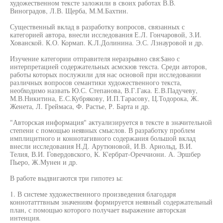
художественном тексте заложили в своих работах В.В.
Виноградов, Л.В. Щерба, М.М.Бахтин.
Существенный вклад в разработку вопросов, связанных с
категорией автора, внесли исследования Е.Л. Гончаровой, З.И.
Хованской. К.О. Кормап. К.Л.Долинина. Э.С. Лзнауровой и др.
Изучение категории отправителя неразрывно свя:$ано с
интерпретацией содержательных асмскюв текста. Среди авторов,
работы которых послужили для нас основой при исследовании
различных вопросов семантики художественного текста,
необходимо назвать Ю.С. Степанова, В.Г.Гака. Е.В.Падучеву,
М.В.Никитина, Е.С.Кубрякову, И.П.Тарасову, Ц.Тодорока, Ж.
Женета, Л. Греймаса, Ф. Растье, Р. Барта и др.
"Авторская информация" актуализируется в тексте в значительной
степени с помощью неявных смыслов. В разработку проблем
имплицитного и коннотагивного содержания большой вклад
внесли исследования Н.Д. Арутюновой, И.В. Арнольд, В.И.
Телия, В.И. Говердовского, К. К'ербрат-Ореччиони. А. Эршбер
Пьеро, Ж.Мунен и др.
В работе выдвигаются три гипотез ы:
1. В системе художественного произведения благодаря
коннотатттвным значениям формируется неявный содержательный
план, с помощью которого получает выражение авторская
интенция.