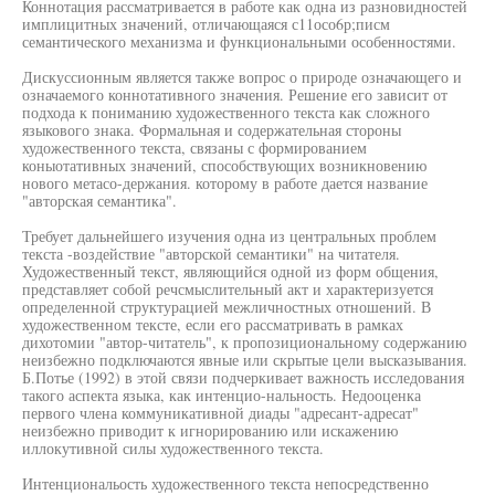
Коннотация рассматривается в работе как одна из разновидностей
имплицитных значений, отличающаяся с11осо6р;писм
семантического механизма и функциональными особенностями.
Дискуссионным является также вопрос о природе означающего и
означаемого коннотативного значения. Решение его зависит от
подхода к пониманию художественного текста как сложного
языкового знака. Формальная и содержательная стороны
художественного текста, связаны с формированием
коныотативных значений, способствующих возникновению
нового метасо-держания. которому в работе дается название
"авторская семантика".
Требует дальнейшего изучения одна из центральных проблем
текста -воздействие "авторской семантики" на читателя.
Художественный текст, являющийся одной из форм общения,
представляет собой речсмыслительный акт и характеризуется
определенной структурацией межличностных отношений. В
художественном тексте, если его рассматривать в рамках
дихотомии "автор-читатель", к пропозициональному содержанию
неизбежно подключаются явные или скрытые цели высказывания.
Б.Потье (1992) в этой связи подчеркивает важность исследования
такого аспекта языка, как интенцио-нальность. Недооценка
первого члена коммуникативной диады "адресант-адресат"
неизбежно приводит к игнорированию или искажению
иллокутивной силы художественного текста.
Интенциональость художественного текста непосредственно