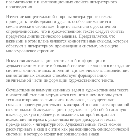
прагматических и композиционных свойств литературного
произведения.
Изучение концептуальной стороны литературного текста
приводит к необходимости уделять особое внимание его
семантическим свойствам. Еще не выяснено с достаточной
определенностью, что в художественном тексте следует считать
предметом лингвистического анализа. Представляется, что
важными в этом плане являются коннотативные смыслы, которые
образуют в литературном произведении систему, имеющую
многоуровневое строение.
Искусство актуализации эстетической информации в
художественном тексте в большой степени заключается в создании
системы коннотативных значений. Динамическое взаимодействие
коннотативных смыслов способствует формированию
значительной части информации художественного текста.
Осуществление коммуникативных задач в художественном тексте
в известной степени затрудняется гем, что в нем используется
техника вторичного ссмиозиса. помогающая осуществлять
смыслотворческую деятельность автора. Это становится причиной
окказиональной актуализации, представляющей собой сложную
языковедческую проблему, внимание к которой возрастает
вследствие интереса к различным видам дискурса и текста,
прежде всего. - литературного. Художественный текст можно
рассматривать в связи с этим как разновидность семиологической
системы, в которую входят непроизвольные знаки,