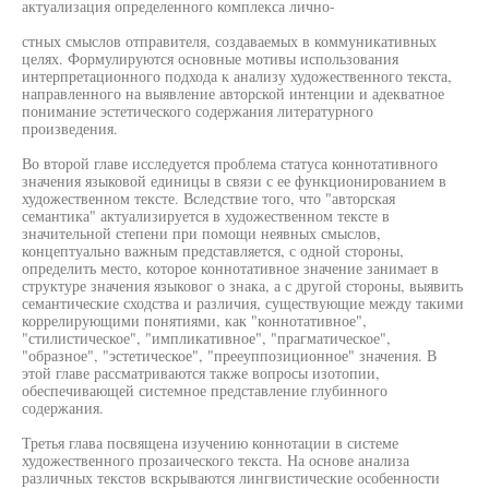
актуализация определенного комплекса лично-
стных смыслов отправителя, создаваемых в коммуникативных
целях. Формулируются основные мотивы использования
интерпретационного подхода к анализу художественного текста,
направленного на выявление авторской интенции и адекватное
понимание эстетического содержания литературного
произведения.
Во второй главе исследуется проблема статуса коннотативного
значения языковой единицы в связи с ее функционированием в
художественном тексте. Вследствие того, что "авторская
семантика" актуализируется в художественном тексте в
значительной степени при помощи неявных смыслов,
концептуально важным представляется, с одной стороны,
определить место, которое коннотативное значение занимает в
структуре значения языковог о знака, а с другой стороны, выявить
семантические сходства и различия, существующие между такими
коррелирующими понятиями, как "коннотативное",
"стилистическое", "импликативное", "прагматическое",
"образное", "эстетическое", "прееуппозиционное" значения. В
этой главе рассматриваются также вопросы изотопии,
обеспечивающей системное представление глубинного
содержания.
Третья глава посвящена изучению коннотации в системе
художественного прозаического текста. На основе анализа
различных текстов вскрываются лингвистические особенности