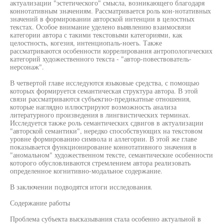
актуализации "эстетического" смысла, возникающего благодаря
коннотативным значениям. Рассматривается роль кон-нотативных
значений в формировании авторской интенции в целостных
текстах. Особое внимание уделено выявлению взаимосвязи
категории автора с такими текстовыми категориями, как
целостность, когезия, интенциопаль-ноегь. Также
рассматриваются особенности коррелирования антропологических
категорий художественного текста - "автор-повествователь-
нерсонаж".
В четвертой главе исследуются языковые средства, с помощью
которых формируется семантическая структура автора. В этой
связи рассматриваются субъекгио-предикатные отношения,
которые наглядно иллюстрируют возможность анализа
литературного произведения в лингвистических терминах.
Исследуется также роль семантических сдвигов в актуализации
"авторской семантики", нередко способствующих на текстовом
уровне формированию символа и аллегории. В этой же главе
показывается функционирование коннотативного значения в
"аномальном" художественном тексте, семантические особенности
которого обусловливаются стремлением автора реализовать
определенное когнитивно-модальное содержание.
В заключении подводятся итоги исследования.
Содержание работы
Проблема субъекта высказывания стала особенно актуальной в