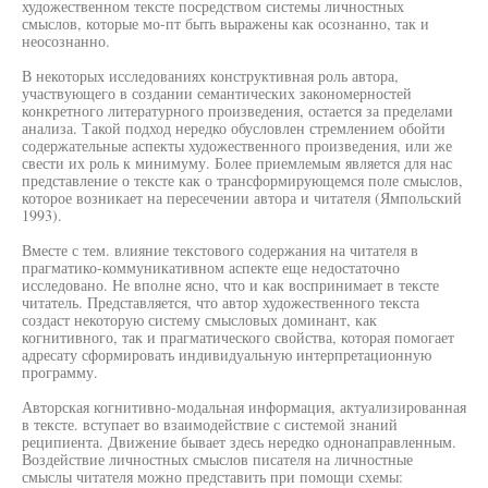
художественном тексте посредством системы личностных
смыслов, которые мо-пт быть выражены как осознанно, так и
неосознанно.
В некоторых исследованиях конструктивная роль автора,
участвующего в создании семантических закономерностей
конкретного литературного произведения, остается за пределами
анализа. Такой подход нередко обусловлен стремлением обойти
содержательные аспекты художественного произведения, или же
свести их роль к минимуму. Более приемлемым является для нас
представление о тексте как о трансформирующемся поле смыслов,
которое возникает на пересечении автора и читателя (Ямпольский
1993).
Вместе с тем. влияние текстового содержания на читателя в
прагматико-коммуникативном аспекте еще недостаточно
исследовано. Не вполне ясно, что и как воспринимает в тексте
читатель. Представляется, что автор художественного текста
создаст некоторую систему смысловых доминант, как
когнитивного, так и прагматического свойства, которая помогает
адресату сформировать индивидуальную интерпретационную
программу.
Авторская когнитивно-модальная информация, актуализированная
в тексте. вступает во взаимодействие с системой знаний
реципиента. Движение бывает здесь нередко однонаправленным.
Воздействие личностных смыслов писателя на личностные
смыслы читателя можно представить при помощи схемы: