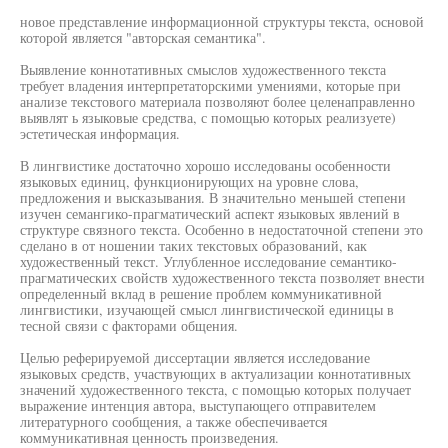
новое представление информационной структуры текста, основой
которой является "авторская семантика".
Выявление коннотативных смыслов художественного текста
требует владения интерпретаторскими умениями, которые при
анализе текстового материала позволяют более целенаправленно
выявлят ь языковые средства, с помощью которых реализуете)
эстетическая информация.
В лингвистике достаточно хорошо исследованы особенности
языковых единиц, функционирующих на уровне слова,
предложения и высказывания. В значительно меньшей степени
изучен семангико-прагматический аспект языковых явлений в
структуре связного текста. Особенно в недостаточной степени это
сделано в от ношении таких текстовых образований, как
художественный текст. Углубленное исследование семантико-
прагматических свойств художественного текста позволяет внести
определенный вклад в решение проблем коммуникативной
лингвистики, изучающей смысл лингвистической единицы в
тесной связи с факторами общения.
Целью реферируемой диссертации является исследование
языковых средств, участвующих в актуализации коннотативных
значений художественного текста, с помощью которых получает
выражение интенция автора, выступающего отправителем
литературного сообщения, а также обеспечивается
коммуникативная ценность произведения.