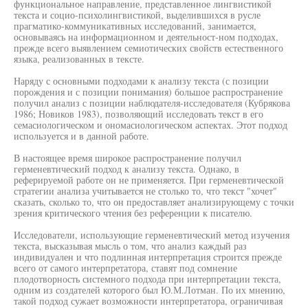
функциональное направление, представленное лингвистикой
текста и социо-психолингвистикой, выделившихся в русле
прагматико-коммуникативных исследований, занимается,
основываясь на информационном и деятельност-ном подходах,
прежде всего выявлением семиотических свойств естественного
языка, реализованных в тексте.
Наряду с основными подходами к анализу текста (с позиции
порождения и с позиции понимания) большое распространение
получил анализ с позиции наблюдателя-исследователя (Кубрякова
1986; Новиков 1983), позволяющий исследовать текст в его
семасиологическом и ономасиологическом аспектах. Этот подход
используется и в данной работе.
В настоящее время широкое распространение получил
герменевтический подход к анализу текста. Однако, в
реферируемой работе он не применяется. При герменевтической
стратегии анализа учитывается не столько то, что текст "хочет"
сказать, сколько то, что он предоставляет анализирующему с точки
зрения критического чтения без референции к писателю.
Исследователи, использующие герменевтический метод изучения
текста, высказывая мысль о том, что анализ каждый раз
индивидуален и что подлинная интерпретация строится прежде
всего от самого интерпретатора, ставят под сомнение
плодотворность системного подхода при интерпретации текста,
одним из создателей которого был Ю.М.Лотман. По их мнению,
такой подход сужает возможности интерпретатора, ограничивая