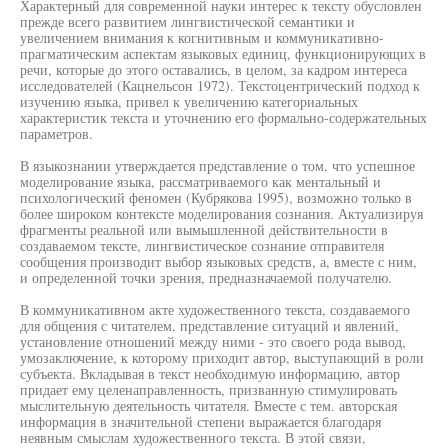
Характерный для современной науки интерес к тексту обусловлен
прежде всего развитием лингвистической семантики и
увеличением внимания к когнитивным и коммуникативно-
прагматическим аспектам языковых единиц, функционирующих в
речи, которые до этого оставались, в целом, за кадром интереса
исследователей (Кацнельсон 1972). Текстоцентрический подход к
изучению языка, привел к увеличению категориальных
характеристик текста и уточнению его формально-содержательных
параметров.
В языкознании утверждается представление о том, что успешное
моделирование языка, рассматриваемого как ментальный и
психологический феномен (Кубрякова 1995), возможно только в
более широком контексте моделирования сознания. Актуализируя
фрагменты реальной или вымышленной действительности в
создаваемом тексте, лингвистическое сознание отправителя
сообщения производит выбор языковых средств, а, вместе с ним,
и определенной точки зрения, предназначаемой получателю.
В коммуникативном акте художественного текста, создаваемого
для общения с читателем, представление ситуаций и явлений,
установление отношений между ними - это своего рода вывод,
умозаключение, к которому приходит автор, выступающий в роли
субъекта. Вкладывая в текст необходимую информацию, автор
придает ему целенаправленность, призванную стимулировать
мыслительную деятельность читателя. Вместе с тем. авторская
информация в значительной степени выражается благодаря
неявным смыслам художественного текста. В этой связи,