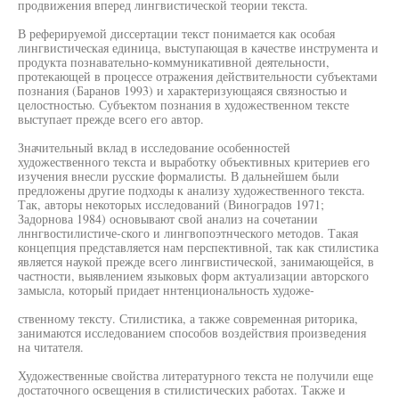
продвижения вперед лингвистической теории текста.
В реферируемой диссертации текст понимается как особая
лингвистическая единица, выступающая в качестве инструмента и
продукта познавательно-коммуникативной деятельности,
протекающей в процессе отражения действительности субъектами
познания (Баранов 1993) и характеризующаяся связностью и
целостностью. Субъектом познания в художественном тексте
выступает прежде всего его автор.
Значительный вклад в исследование особенностей
художественного текста и выработку объективных критериев его
изучения внесли русские формалисты. В дальнейшем были
предложены другие подходы к анализу художественного текста.
Так, авторы некоторых исследований (Виноградов 1971;
Задорнова 1984) основывают свой анализ на сочетании
лннгвостилистиче-ского и лингвопоэтнческого методов. Такая
концепция представляется нам перспективной, так как стилистика
является наукой прежде всего лингвистической, занимающейся, в
частности, выявлением языковых форм актуализации авторского
замысла, который придает ннтенциональность художе-
ственному тексту. Стилистика, а также современная риторика,
занимаются исследованием способов воздействия произведения
на читателя.
Художественные свойства литературного текста не получили еще
достаточного освещения в стилистических работах. Также и