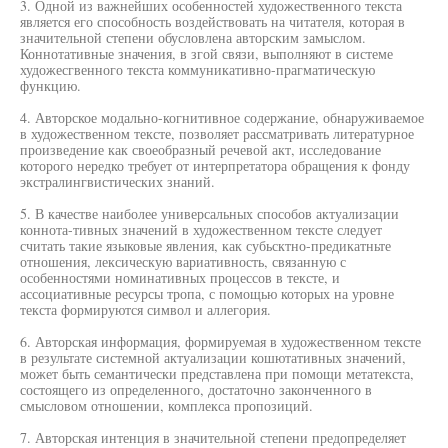
3. Одной из важнейших особенностей художественного текста
является его способность воздействовать на читателя, которая в
значительной степени обусловлена авторским замыслом.
Коннотативные значения, в згой связи, выполняют в системе
художесгвенного текста коммуникативно-прагматическую
функцию.
4. Авторское модально-когнитивное содержание, обнаруживаемое
в художественном тексте, позволяет рассматривать литературное
произведение как своеобразный речевой акт, исследование
которого нередко требует от интерпретатора обращения к фонду
экстралингвистических знаний.
5. В качестве наиболее универсальных способов актуализации
коннота-тивных значений в художественном тексте следует
считать такие языковые явления, как субьсктно-предикатньте
отношения, лексическую вариативность, связанную с
особенностями номинативных процессов в тексте, и
ассоциативные ресурсы тропа, с помощью которых на уровне
текста формируются символ и аллегория.
6. Авторская информация, формируемая в художественном тексте
в результате системной актуализации кошютативных значений,
может быть семантически представлена при помощи метатекста,
состоящего из определенного, достаточно законченного в
смысловом отношении, комплекса пропозиций.
7. Авторская интенция в значительной степени предопределяет