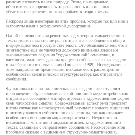
разному взглянуть на его природу. Этим, по-видимому,
объясняется разноречивое!ь, нерешенность или не вполне
убедительное решение многих проблем в теории зекста.
Раскроем лишь некоторые из этих проблем, которые так или иначе
затронуты нами в реферируемой диссертации.
Одной из недостаточна решенных задач теории художественного
текста является выяснение роли отправителя сообщения в общем
информационном пространстве текста. Это объясняется тем, что в
лингвистике еще не уделяется должного внимания языковым
закономерностям создания "художественной" семантики, в
частности, мало исследованы процессы отбора словесных средств
и их образного использования (Гончарова 1989). Исследование в
этом направлении предполагает необходимость рассмотрения
особенностей семантической структуры автора как отправителя
сообщения.
Функциональное назначение языковых средств литературного
произведения обусловливается в той или иной мере потребностью
отправителя сообщения манифестировать в художественной форме
свои личностные смыслы. Содержательный аспект речи предстает
в этом случае как непосредственный результат процесса мышления
и поэтому является субъективно окрашенным, так как отражает
особенности восприятия мира автором текста. Недостаточно
исследованы когнитивно-модальные аспекты художественного
текста, связанные с отправителем сообщения. Рассмотрение этой
проблемы связано с выявлением структурно-семантических,