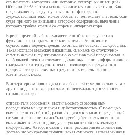
его поисками авторских или историко-культурных интенций /
Оборина 1996/. С этим можно согласиться лишь частично. Как
представляется, следует учитывать тот фактор, что
художественный текст может обогатить понимание читателя, если
будет принято во внимание авторское содержание, выявление
которого требует усилий со стороны интерпретатора.
В реферируемой работе художественный текст изучается в
функционально-прагматическом аспекте. Это позволяет
осуществлять нередуцированное описание объекта исследования.
Такая исследовательская парадигма, смыкаясь со структурно-
семантической и функпионально-семантической парадигмами, в
наибольшей степени отвечает задачам выявления информативного
содержания литературного текста, являющегося результатом
процесса отбора словесных средств и их использования в
эстетических целях.
В литературном произведем и и с большей отчетливостью, чем в
других видах текста, проявляем концептуальная деятельность
сознания автора -
отправителя сообщения, выступающего своеобразным
посредником между языком и действительностью. С помощью
вымышленных событий, развивающихся в рамках определенной
ситуации, автор не только "копирует" действительность, но и
вкладывает в текст индивидуальную когнитивно-модальную
информацию. Автор, в связи с этим, рассматривается нами как
достаточно конкретная семантическая сущность, запечатленная в