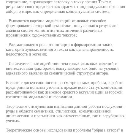
содержание, выражающее авторскую точку зрения Текст в
резулыате >юн> предстает как фрагмент индивидуального знания
aiifopn о мире, как определенная концептуальная система:
- Выявляется картина модификаций языковых способов
формирования авторской семантики, полученная в результате
анализа систем копнотнтив-ных значений различных
прозаических художественных текстов;
- Рассматривается роль коннотации в формировании таких
категорий художественного текста как целенаправленность,
целостность и когезия;
- Исследуется взаимодействие текстовых языковых явлений с
внетекстовыми факторами, выступающее как одно из условий
адекватного выявления семантической структуры автора.
В связи с дискуссионностыо рассматриваемых проблем, в работе
предпринята попытка уточнить прежде вссго статус коннотации,
рассматриваемой как языковое средство актуализации авторской
когнитивно-модальной информации.
Творческим стимулом для написания данной работы послужили |
руды в области семантики, стилистики, коммуникативной
лингвистики и прагматики как отечественных, гак и зарубежных
ученых.
Теоретические основы исследования проблемы "образа автора" в