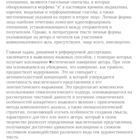
отношении, являются глагольные синтагмы, в которых
обнаруживается морфема "я" в настоящем времени индикатива,
наречия, модальные и перформативные глаголы, а также
местоименные указания на первте и второе лицо- Личные формы
лица наиболее отчетливо помогают идентифицировать
отношения, устанавливающиеся между отправителем и
получателем. Однако, в литературном тексте личные формы,
указывающие на автора и читателя как участников
коммуникативного акта, присутствуют, чаще всего, имплицитно.
Главная задача, решаемая в реферируемой диссертации,
заключается в выявлении языковых способов, с помощью которых
получает воплощение ■эстетическое намерение автора. При этом
мы основываемся на убеждении, что намерение, как правило,
предшествует кодированию. Это не совпадает с
антименталистской концепцией, в которой утверждается
спонтанность мыслительного представления и его
лингвистического выражения. Это предполагает комплексное
использование семасиологического подхода, основывающегося на
рассмотрении текстовой данности и изучении семантических
особенностей конкретного языкового явления с привлечением
метода компонентного анализа, а также ономасиологической
стратегии, позволяющей изучать особенности создания смысла,
характерного для того или иного автора, который в своем
творчестве реализует определенные мыслительные представления,
получающие достаточно адекватное воплощение в сложном
системном взаимодействии различного вида сем художественного
текста.