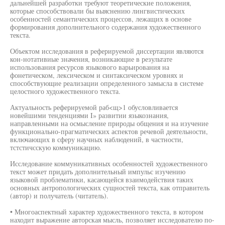
дальнейшей разработки требуют теоретические положения,
которые способствовали бы выяснению лингвистических
особенностей семантических процессов, лежащих в основе
формирования дополнительного содержания художественного
текста.
Объектом исследования в реферируемой диссертации являются
кон-нотативиые значения, возникающие в результате
использования ресурсов языкового варьирования на
фонетическом, лексическом и синтаксическом уровнях и
способствующие реализации определенного замысла в системе
целостного художественного текста.
Актуальность реферируемой раб<щ>1 обусловливается
новейшими тенденциями I» развитии языкознания,
направленными на осмысление природы общения и на изучение
функционально-прагматических аспектов речевой деятельности,
включающих в сферу научных наблюдений, в частности,
тстстичсскую коммуникацию.
Исследование коммуникативных особенностей художественного
текст может придать дополнительный импульс изучению
языковой проблематики, касающейся взаимодействия таких
основных антропологических сущностей текста, как отправитель
(автор) и получатель (читатель).
• Многоаспектный характер художественного текста, в котором
находит выражение авторская мысль, позволяет исследователю по-