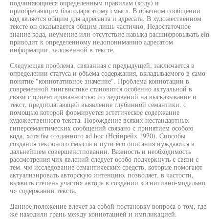
подчиняющиеся определенным правилам (коду) и
приобретающим благодаря этому смысл. В обычном сообщении
код является общим для адресанта и адресата. В художественном
тексте он оказывается общим лишь частично. Недостаточное
знание кода, неумение или отсутствие навыка расшифровывать ein
приводит к определенному недопониманию адресатом
информации, заложенной в тексте.
Следующая проблема, связанная с предыдущей, заключается в
определении статуса и объема содержания, вкладываемого в само
понятие "коннотативное значение". Проблема коннотации в
современной лингвистике становится особенно актуальной в
связи с ориентированностью исследований на высказывание и
текст, предполагающей выявление глубинной семантики, с
помощью которой формируется эстетическое содержание
художественного текста. Порождение всяких нестандартных
гиперсемантических сообщений связано с принятием особою
кода, хотя бы созданного ad hoc (Нсйнрейх 1970). Способы
создания тексюного смысла и пути его описания нуждаются в
дальнейшем совершенстповании. Важность и необходимость
рассмотрения чих явлений следует особо подчеркнуть с связи с
тем. чю исследование семантических средств, которые помогают
актуализировать авторскую интенцию. позволяет, в частости,
выявить степень участия автора в создании когнитивно-модально
ч> содержании текста.
Данное положение влечет за собой постановку вопроса о том, где
же находили грань между коннотацией и импликацией.