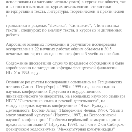
использованы (и частично используются) в курсах как общего, так
и частного языкознания, курсах лексикологии, стилистики,
интерпретации текста, литературы, теоретической и практической
/
грамматики в разделах "Лексика", "Синтаксис", "Лингвистика
текста", спецкурсах по анализу текста, в курсовых и дипломных
работах.
Апробация основных положений и результатов исследования
осуществлена в 22 научных работах общим объемом в 30.5
печатных листа; из них одна монография и 3 учебных пособия.
Содержание диссертации служило предметом обсуждения и было
апробировано на заседании кафедры французской филологии
ИГЛУ в 199$ году.
Основные результаты исследования освещались на Герценовских
чтениях (Санкт -Петербург) в 1990 и 1999 г.г., на ежегодных
научных конференциях Иркугского государственного
лингвистического университета, на заседаниях научного семинара
ИГЛУ "Систематика языка и речевой деятельности", на
международных научных конференциях "Язык. Культура.
Деятельность: Восток-Запад" (Набережные Челны, 1996), "Язык в
эпоху знаковой культуры" (Иркутск, 1997), на Всероссийской
научной конференции "Проблемы вербальной коммуникации и
представления знаний" (Иркутск, 1998). на 1-ом и 2-ом Сибирско-
французском коллоквиумах "Межкультурная коммуникация"