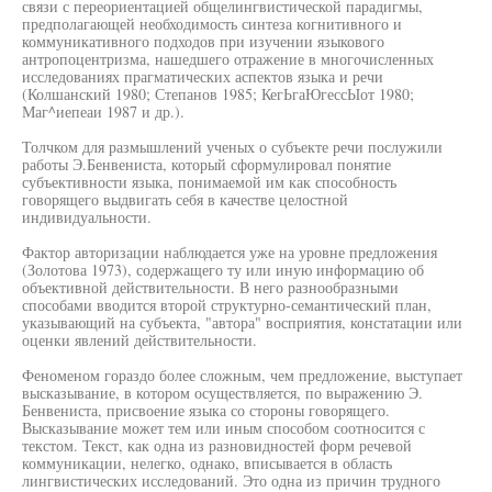
связи с переориентацией общелингвистической парадигмы,
предполагающей необходимость синтеза когнитивного и
коммуникативного подходов при изучении языкового
антропоцентризма, нашедшего отражение в многочисленных
исследованиях прагматических аспектов языка и речи
(Колшанский 1980; Степанов 1985; КегЬгаЮгессЫот 1980;
Маг^иепеаи 1987 и др.).
Толчком для размышлений ученых о субъекте речи послужили
работы Э.Бенвениста, который сформулировал понятие
субъективности языка, понимаемой им как способность
говорящего выдвигать себя в качестве целостной
индивидуальности.
Фактор авторизации наблюдается уже на уровне предложения
(Золотова 1973), содержащего ту или иную информацию об
объективной действительности. В него разнообразными
способами вводится второй структурно-семантический план,
указывающий на субъекта, "автора" восприятия, констатации или
оценки явлений действительности.
Феноменом гораздо более сложным, чем предложение, выступает
высказывание, в котором осуществляется, по выражению Э.
Бенвениста, присвоение языка со стороны говорящего.
Высказывание может тем или иным способом соотносится с
текстом. Текст, как одна из разновидностей форм речевой
коммуникации, нелегко, однако, вписывается в область
лингвистических исследований. Это одна из причин трудного