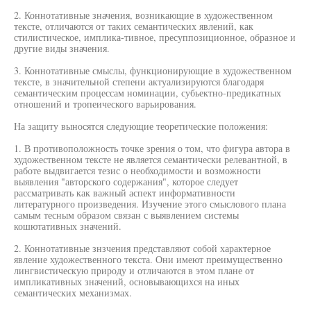
2. Коннотативные значения, возникающие в художественном
тексте, отличаются от таких семантических явлений, как
стилистическое, имплика-тивное, пресуппозиционное, образное и
другие виды значения.
3. Коннотативные смыслы, функционирующие в художественном
тексте, в значительной степени актуализируются благодаря
семантическим процессам номинации, субьектно-предикатных
отношений и тропеического варьирования.
На защиту выносятся следующие теоретические положения:
1. В противоположность точке зрения о том, что фигура автора в
художественном тексте не является семантически релевантной, в
работе выдвигается тезис о необходимости и возможности
выявления "авторского содержания", которое следует
рассматривать как важный аспект информативности
литературного произведения. Изучение этого смыслового плана
самым тесным образом связан с выявлением системы
кошютативных значений.
2. Коннотативные знзчения представляют собой характерное
явление художественного текста. Они имеют преимущественно
лингвистическую природу и отличаются в этом плане от
импликативных значений, основывающихся на иных
семантических механизмах.