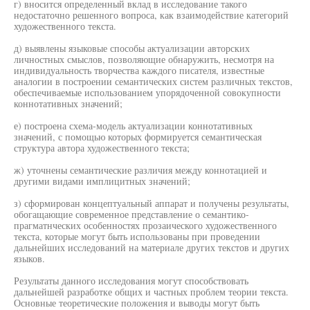
г) вносится определенный вклад в исследование такого
недостаточно решенного вопроса, как взаимодействие категорий
художественного текста.
д) выявлены языковые способы актуализации авторских
личностных смыслов, позволяющие обнаружить, несмотря на
индивидуальность творчества каждого писателя, известные
аналогии в построении семантических систем различных текстов,
обеспечиваемые использованием упорядоченной совокупности
коннотативных значений;
е) построена схема-модель актуализации коннотативных
значений, с помощью которых формируется семантическая
структура автора художественного текста;
ж) уточнены семантические различия между коннотацией и
другими видами имплицитных значений;
з) сформирован концептуальный аппарат и получены результаты,
обогащающие современное представление о семантико-
прагматнческих особенностях прозаического художественного
текста, которые могут быть использованы при проведении
дальнейших исследований на материале других текстов и других
языков.
Результаты данного исследования могут способствовать
дальнейшей разработке общих и частных проблем теории текста.
Основные теоретические положения и выводы могут быть