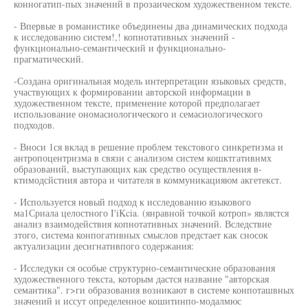
конногатип-пых значений в прозаическом художественном тексте.
- Впервые в романистике объединены два динамических подхода
к исследованию систем!,! копнотативных значений -
функционально-семантический и функционально-
прагматический.
-Создана оригинальная модель интерпретации языковых средств,
участвующих к формировании авторской информации в
художественном тексте, применение которой предполагает
использование ономасиологического и семасиологического
подходов.
- Вноси 1ся вклад в решение проблем текстового синкретизма и
антропоцентризма в связи с анализом систем кошктгативнмх
образований, выступающих как средство осуществления в-
ктимодсйстиия автора и читателя в коммуникацияюм акгетекст.
- Используется новый подход к исследованию языкового
ма1Сриала целостного I'iKcia. (янравной точкой котроп» являстся
анализ взаимодействия копнотативных значений. Вследствие
зтого, система конпогативных смыслов предстает как сносок
актуализации десигнативпого содержания:
- Исследуки ся особые структурно-семантические образования
художественного текста, которым дастся название "авторская
семантика". г>ги образования возникают в системе конпоташвных
значений и иссут определенное кошитинпо-модалмюс