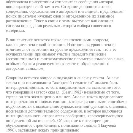
обусловлена присутствием отправителя сообщения /автора/,
воплощающего свой замысел. Создание дополнительного
содержания, обусловленного авторской интенцией, предполагает
поиск писателем нужных слов и определенное их взаимное
расположение. Текст в связи с этим выступает как сложная
система оправдания реальным автором выбора словесного
материала.
В лингвистике остаются также невыясненными вопросы,
касающиеся текстовой изотопии. Изотопия на уровне текста
отличается от изотопии на уровне предложения тем, что в ее
осуществлении принимают участие парадигматические
(ассоциативные) и синтагматические параметры языкового знака,
особым образом реализуемого в тексте и обусловленного
авторским замыслом.
Спорным остается вопрос о подходах к анализу текста. Анализ
текста при исследовании "авторской семантики" должен быть
интерпретационным, то есть направленным на выявление того,
что говорящий (автор) сказал, (Беаг11982) независимо от того,
сделал он это эксплицитно или нет. Анализ текста предполагает
интерпретацию языковых единиц, которые различными способами
подключаются к выполнению художественной функции, становясь
носителями дополнительного содержания, в которое включается
интенциональность отправителя сообщения, характеризующаяся
определенной аксиологией. Обращение к интерпретации,
обусловленное стремлением к пониманию смысла (Падучева
1996), заставляет искать принципиально