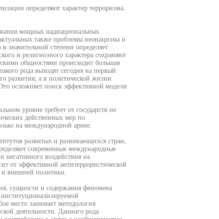
лизации определяют характер терроризма,
зования мощных наднациональных
 актуальных также проблемы неонацизма и
о в значительной степени определяет
кого и религиозного характера сохраняют
ескими общностями происходит большая
такого рода выходят сегодня на первый
го развития, а в политической жизни
 Это осложняет поиск эффективной модели
льном уровне требует от государств не
тических действенных мер по
олько на международной арене.
итутов развитых и развивающихся стран,
пределяют современные международные
и негативного воздействия на
исит от эффективной антитеррористической
й и внешней политики.
ия, сущности и содержания феномена
ах институционализируемой
ое место занимает методология
ской деятельности. Данного рода
 востребована в связи с необходимостью