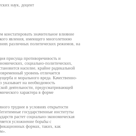
ских наук, доцент
м констатировать значительное влияние
кого явления, имеющего многолетнюю
виях различных политических режимов, на
дня присуща противоречивость и
ономических, социально-политических,
тановится насилие, крайне радикальной
 современный уровень отличается
ущерба и морального вреда. Качественно-
з указывает на необходимость
ской деятельности, предусматривающей
мического характера в форме
много труднее в условиях открытости
Легитимные государственные институты
дарств растет социально-экономическая
ляется усложнение борьбы с
икационных формах, таких, как
м».