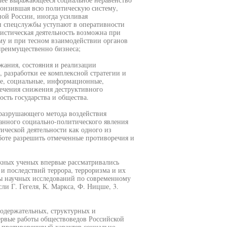
ронзившая всю политическую систему,
ной России, иногда усиливая
и спецслужбы уступают в оперативности
истическая деятельность возможна при
у и при тесном взаимодействии органов
 преимущественно бизнеса;
жания, состояния и реализации
 разработки ее комплексной стратегии и
ые, социальные, информационные,
печения снижения деструктивного
сть государства и общества.
 разрушающего метода воздействия
ранного социально-политического явления
ической деятельности как одного из
боте разрешить отмеченные противоречия и
ежных ученых впервые рассматривались
 и последствий террора, терроризма и их
вы научных исследований по современному
и Г. Гегеля, К. Маркса, Ф. Ницше, 3.
одержательных, структурных и
рвые работы обществоведов Российской
 противоречивый характер социально-