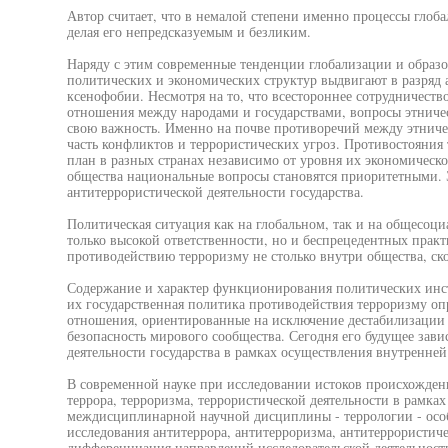
Автор считает, что в немалой степени именно процессы глоба
делая его непредсказуемым и безликим.
Наряду с этим современные тенденции глобализации и обра
политических и экономических структур выдвигают в разряд
ксенофобии. Несмотря на то, что всестороннее сотрудничеств
отношения между народами и государствами, вопросы этничес
свою важность. Именно на почве противоречий между этнич
часть конфликтов и террористических угроз. Противостояния 
план в разных странах независимо от уровня их экономическо
общества национальные вопросы становятся приоритетными.
антитеррористической деятельности государства.
Политическая ситуация как на глобальном, так и на общесоциа
только высокой ответственности, но и беспрецедентных прак
противодействию терроризму не столько внутри общества, ск
Содержание и характер функционирования политических инст
их государственная политика противодействия терроризму о
отношения, ориентированные на исключение дестабилизации 
безопасность мирового сообщества. Сегодня его будущее зав
деятельности государства в рамках осуществления внутренне
В современной науке при исследовании истоков происхожден
террора, терроризма, террористической деятельности в рамк
междисциплинарной научной дисциплины - террологии - особ
исследования антитеррора, антитерроризма, антитеррористиче
дифференциация направлений исследовательской деятельности