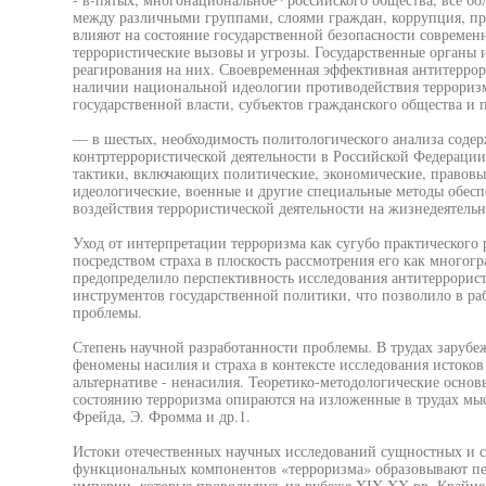
между различными группами, слоями граждан, коррупция, п
влияют на состояние государственной безопасности современ
террористические вызовы и угрозы. Государственные органы 
реагирования на них. Своевременная эффективная антитеррор
наличии национальной идеологии противодействия терроризм
государственной власти, субъектов гражданского общества и
— в шестых, необходимость политологического анализа содер
контртеррористической деятельности в Российской Федерации,
тактики, включающих политические, экономические, правов
идеологические, военные и другие специальные методы обес
воздействия террористической деятельности на жизнедеятельно
Уход от интерпретации терроризма как сугубо практического
посредством страха в плоскость рассмотрения его как многог
предопределило перспективность исследования антитеррорист
инструментов государственной политики, что позволило в ра
проблемы.
Степень научной разработанности проблемы. В трудах заруб
феномены насилия и страха в контексте исследования истоков
альтернативе - ненасилия. Теоретико-методологические осно
состоянию терроризма опираются на изложенные в трудах мысл
Фрейда, Э. Фромма и др.1.
Истоки отечественных научных исследований сущностных и с
функциональных компонентов «терроризма» образовывают пе
империи, которые проводились на рубеже XIX-XX вв. Крайне