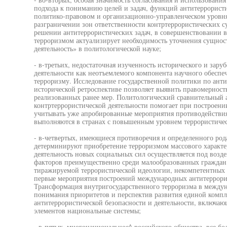
подхода к пониманию целей и задач, функций антитеррористи
политико-правовом и организационно-управленческом уровня
разграничении зон ответственности контртеррористических с
решении антитеррористических задач, в совершенствовании в
терроризмом актуализирует необходимость уточнения сущнос
деятельность» в политологической науке;
- в-третьих, недостаточная изученность исторического и зар
деятельности как неотъемлемого компонента научного обесп
терроризму. Исследование государственной политики по анти
исторической ретроспективе позволяет выявить правомерность
реализованных ранее мер. Политологический сравнительный 
контртеррористической деятельности помогает при построен
учитывать уже апробированные мероприятия противодействия
выполняются в странах с повышенным уровнем террористичес
- в-четвертых, имеющиеся противоречия и определенного ро
детерминируют приобретение терроризмом массового характе
деятельность новых социальных сил осуществляется под возд
факторов преимущественно среди малообразованных граждан 
тиражируемой террористической идеологии, некомпетентных
первые мероприятия построений международных антитеррорис
Трансформация внутригосударственного терроризма в междун
понимания приоритетов и перспектив развития единой комп
антитеррористической безопасности и деятельности, включаю
элементов национальные системы;
- в-пятых, многонациональное^ российского общества, все б