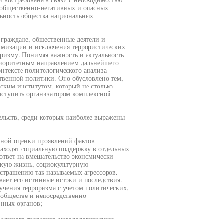
х общественно-негативных и опасных
льность общества национальных
 граждане, общественные деятели и
имизации и исключения террористических
ризму. Понимая важность и актуальность
приоритетным направлением дальнейшего
онтексте политологического анализа
ственной политики. Оно обусловлено тем,
еским институтом, который не столько
ыступить организатором комплексной
ельств, среди которых наиболее выражены
нной оценки проявлений фактов
находят социальную поддержку в отдельных
ответ на вмешательство экономически
скую жизнь, социокультурную
страшению так называемых агрессоров,
ает его истинные истоки и последствия.
учения терроризма с учетом политических,
обществе и непосредственно
нных органов;
я единого теоретико-методологического