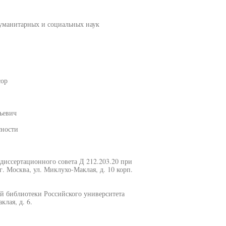
гуманитарных и социальных наук
сор
ьевич
сности
и диссертационного совета Д 212.203.20 при
. Москва, ул. Миклухо-Маклая, д. 10 корп.
й библиотеки Российского университета
лая, д. 6.