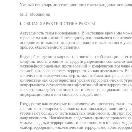
Ученый секретарь диссертационного совета кандидат историче
М.Н. Мосейкина
I. ОБЩАЯ ХАРАКТЕРИСТИКА РАБОТЫ
Актуальность темы исследования. В настоящее время мы може
терроризма как сложнейшего дисфункционального политичес
историю возникновения, трансформации и выживания в усло
процесс общественного развития.
Ведущей тенденции мирового развития - глобализации - сего
конфликтность, а одним из средств разрешения социально-эк
межконфессиональных противоречий и конфликтов все чаще с
формой которого является террористическая деятельность. Ее
количеством человеческих жертв, масштабами материального 
количественная характеристика уровня террористических угро
непрерывного осуществления эффективной антитеррористиче
коллективные действия политико-правового, социально-эконо
информационного или силового воздействия.
Государству как ведущему политическому институту стало на
границ контролировать финансы, национальную экономику. 
утрачивают большую часть властных полномочий. Внутри госу
напряженность. Неизбежным следствием данного процесса яв
международным терроризмом, проявляющимся в новых модиф
«кибертерроризм», «экологический терроризм», «биотеррориз