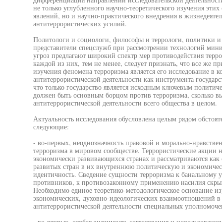
не только углубленного научно-теоретического изучения эти
явлений, но и научно-практического внедрения в жизнедеяте
антитеррористических усилий.
Политологи и социологи, философы и террологи, политики и
представители спецслужб при рассмотрении технологий мин
угроз предлагают широкий спектр мер противодействия терро
каждой из них, тем не менее, следует признать, что все же 
изучения феномена терроризма является его исследование в к
антитеррористической деятельности как инструмента государ
что только государство является исходным ключевым политич
должен быть основным борцом против терроризма, сколько в
антитеррористической деятельности всего общества в целом.
Актуальность исследования обусловлена целым рядом обстоят
следующие:
- во-первых, неоднозначность правовой и морально-нравстве
терроризма в мировом сообществе. Террористические акции 
экономически развивающихся странах и рассматриваются как 
развитых стран в их внутреннюю политическую и экономиче
идентичность. Сведение сущности терроризма к банальному у
противников, к противозаконному применению насилия скрыв
Необходимо единое теоретико-методологическое основание из
экономических, духовно-идеологических взаимоотношений в 
антитеррористической деятельности специальных уполномоче
- во-вторых, особая значимость согласования и использовани