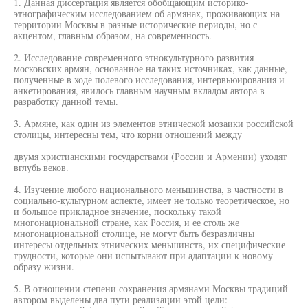
1. Данная диссертация является обобщающим историко-
этнографическим исследованием об армянах, проживающих на
территории Москвы в разные исторические периоды, но с
акцентом, главным образом, на современность.
2. Исследование современного этнокультурного развития
московских армян, основанное на таких источниках, как данные,
полученные в ходе полевого исследования, интервьюирования и
анкетирования, явилось главным научным вкладом автора в
разработку данной темы.
3. Армяне, как один из элементов этнической мозаики российской
столицы, интересны тем, что корни отношений между
двумя христианскими государствами (России и Армении) уходят
вглубь веков.
4. Изучение любого национального меньшинства, в частности в
социально-культурном аспекте, имеет не только теоретическое, но
и большое прикладное значение, поскольку такой
многонациональной стране, как Россия, и ее столь же
многонациональной столице, не могут быть безразличны
интересы отдельных этнических меньшинств, их специфические
трудности, которые они испытывают при адаптации к новому
образу жизни.
5. В отношении степени сохранения армянами Москвы традиций
автором выделены два пути реализации этой цели: