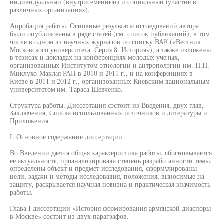
индивидуальный (внутрисемейный) и социальный (участие в
различных организациях).
Апробация работы. Основные результаты исследований автора
были опубликованы в ряде статей (см. список публикаций), в том
числе в одном из научных журналов по списку ВАК («Вестник
Московского университета. Серия 8. История»), а также изложены
в тезисах и докладах на конференциях молодых ученых,
организованных Институтом этнологии и антропологии им. H.H.
Миклухо-Маклая РАН в 2010 и 2011 г., и на конференциях в
Киеве в 2011 и 2012 г., организованных Киевским национальным
университетом им. Тараса Шевченко.
Структура работы. Диссертация состоит из Введения, двух глав,
Заключения, Списка использованных источников и литературы и
Приложения.
I. Основное содержание диссертации.
Во Введении дается общая характеристика работы, обосновывается
ее актуальность, проанализирована степень разработанности темы,
определены объект и предмет исследования, сформулированы
цели, задачи и методы исследования, положения, выносимые на
защиту, раскрывается научная новизна и практическая значимость
работы.
Глава I диссертации «История формирования армянской диаспоры
в Москве» состоит из двух параграфов.