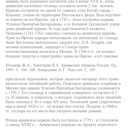
церковь было разрешено построить уже в конце XVII в., когда
армянское население столицы составило почти 2 тыс. человек.
Церковь построили на одной из главных улиц Китай-города -
Ильинке, точнее на территории Посольского двора. Впоследствии
ее перенесли на Пресню, где в 1745 г. была построена церковь
Успения Пресвятыя Богородицы, а по Большой Грузинской улице -
дома армянской церкви. В годы царствования Елизаветы
Петровны (1741-1761) начались гонения на армянскую церковь.
Храм на Пресне нередко опечатывали, но чиновники из Синода
были бессильны окончательно закрыть его. Л.Н. Лазарев, как
человек влиятельный, защищал в Синоде право
соотечественников молиться в Москве. В 1760-е гг. он вложил
большие средства в перестройку храма на Пресне, а его сыновья
8Ананян Ж.А., Хачатурян В.А. Армянские общины России. Ер.,
1993. С. 104, 108. Амирханян А.Т. Указ.соч. С. 105.
пригласили художников, которые украсили интерьер этого храма
иконостасом тончайшей работы. Отдельное армянское кладбище в
Москве при церкви Успения Пресвятыя Богородицы упоминается
с 1705 г. Его площадь в современном измерении составляла 0,7
га. И церковь, и некрополь, о которых сохранилось мало сведений,
были снесены в 30-х годах XX века. Успенский храм существовал
еще в конце 1920-х гг., но вскоре был снесен. Позднее, в 1960-е
гг. пустырь на его месте был застроен жилыми домами.
Вторая армянская церковь была построена в 1779 г. в Столповом
(с конца XVIII в. - Армянском) переулке по проекту известного