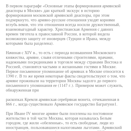
В первом параграфе «Основные этапы формирования армянской
диаспоры в Москве» дан краткий экскурс в историю
формирования московской армянской диаспоры, при этом
подчеркнуто, что армяно-русские отношения уходят корнями
вглубь веков, что эти отношения всегда носили дружественный,
взаимовыгодный характер. Христианская Армения с давних
времен тяготела к православной России, в которой видела
возможную защиту от иноверцев (Турции и Ирана, между
которыми была разделена).
Начиная с XIV в., то есть с периода возвышения Московского
княжества, армяне, слывя отличными строителями, врачами,
надежными посредниками в торговле между странами Востока и
Россией, становятся частыми и желанными гостями в Москве.
Первое письменное упоминание об армянах в Москве относится к
1390 г. В то же время некоторые факты свидетельствуют о том, что
армяне проживали на территории Москвы задолго до первого
письменного упоминания ее (1147 г.). Примером может служить,
обнаруженная при
раскопках Кремля армянская серебряная монета, отчеканенная в
866 г., когда существовало Армянское государство Багратуни1.
При Иване IV многие армяне были поселены на постоянное
жительство в той части Москвы, которая называлась Белым
городом, где жили «обеленные», то есть свободные, люди из
иностранцев, пользовавшиеся налоговыми льготами. Армянский