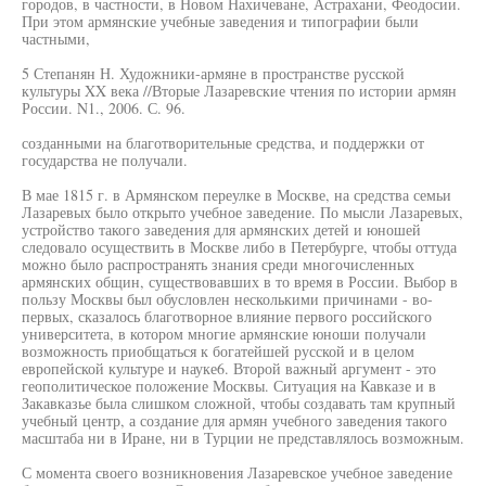
городов, в частности, в Новом Нахичеване, Астрахани, Феодосии.
При этом армянские учебные заведения и типографии были
частными,
5 Степанян Н. Художники-армяне в пространстве русской
культуры XX века //Вторые Лазаревские чтения по истории армян
России. N1., 2006. С. 96.
созданными на благотворительные средства, и поддержки от
государства не получали.
В мае 1815 г. в Армянском переулке в Москве, на средства семьи
Лазаревых было открыто учебное заведение. По мысли Лазаревых,
устройство такого заведения для армянских детей и юношей
следовало осуществить в Москве либо в Петербурге, чтобы оттуда
можно было распространять знания среди многочисленных
армянских общин, существовавших в то время в России. Выбор в
пользу Москвы был обусловлен несколькими причинами - во-
первых, сказалось благотворное влияние первого российского
университета, в котором многие армянские юноши получали
возможность приобщаться к богатейшей русской и в целом
европейской культуре и науке6. Второй важный аргумент - это
геополитическое положение Москвы. Ситуация на Кавказе и в
Закавказье была слишком сложной, чтобы создавать там крупный
учебный центр, а создание для армян учебного заведения такого
масштаба ни в Иране, ни в Турции не представлялось возможным.
С момента своего возникновения Лазаревское учебное заведение