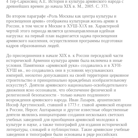
4 Тер-Саркисянц А.Е. История и культура армянского народа с
древнейших времен до начала XIX в. М., 2005. С. 373.
Во втором параграфе «Роль Москвы как центра культуры и
просвещения армян» отображена культурная жизнь армян в
России, в том числе в Москве в ХУШ-Х1Х вв. Характерной
чертой этого периода является целенаправленная идейная
нагрузка: на первый план выдвигается задача просвещения
армянского населения, осуществления программы подготовки
кадров образованных людей.
До присоединения в начале XIX в. к России персидской части
исторической Армении культура армян была включена в иные
условия. Памятники «армянской руки» создавались и в ХУН-
ХУШ вв., но создавались они в условиях мусульманских
империй, неохотно допускавших на своей территории церковное
строительство и принципиально враждебных изобразительному
искусству5. Деятели армянского национально-освободительного
движения ясно осознавали, что обеспечение физической и
религиозной безопасности - только начало подлинного
возрождения армянского народа. Иван Лазарев, архиепископ
Иосиф Аргутинский, ставший в 1773 г. главой армянской епархии
в России, Нерсес Аштаракеци и другие известные общественные
деятели являлись инициаторами создания нескольких светских
учебных заведений для приобщения армянской молодежи к
культуре и науке, а также типографий для издания исторической
литературы, словарей и публицистики. Такие армянские учебные
заведения и типографии были основаны в ряде российских