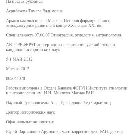
На правах рукописи
Асрибекова Тамара Вадимовна
Армянская диаспора в Москве. История формирования и
этнокультурное развитие в конце ХХ-начале XXI вв.
Специальность 07.00.07 Этнография, этнология, антропология.
АВТОРЕФЕРАТ диссертации на соискание ученой степени
кандидата исторических наук
5 1 МАЙ 2С12
Москва 2012
005045070
Работа выполнена в Отделе Кавказа ФБГУН Института этнологии
и антропологии им. H.H. Миклухо-Маклая РАН
Научный руководитель: Алла Ервандовна Тер-Саркисянц
Доктор исторических наук
Официальные оппоненты:
Юрий Вартанович Арутюнян, член-корреспондент РАН, доктор