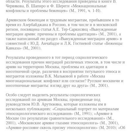
области. Результаты этого исследования приведены в книге В.
Червякова, В. Шапиро и Ф. Шереги «Межнациональные
конфликты и проблемы беженцев» (М., 1991, ч. 1-Н).
Армянским беженцам и трудовым мигрантам, прибывшим в то
время из Азербайджана в Россию, в том числе и в московский
регион, посвящена статья А.Е. Тер-Саркисянц «Вынужденные
миграции армян: причины и проблемы адаптации» (М., 2001), а
также написанный ею раздел «Вынужденные миграции армян» в
совместной с Ю.Д. Анчабадзе и Л.К. Гостиевой статье «Беженцы
Кавказа» (М„ 2001).
Результаты проведенного в тот период социологического
исследования причин миграций различных этносов, в том числе и
армян на территорию Москвы, проблемы их адаптации в
иноэтничной среде, различия в восприятии титульного этноса и
мигрантов изложены В.К. Мальковой в работе «Москва
многонациональная: конфликт или согласие? Русские москвичи и
иноэтничные мигранты: взгляд друг на друга» (М., 2001).
Особо следует выделить результаты социологических
исследований по армянам Москвы, проведенные под
руководством Ю.В. Арутюняна, которые изложены им в
нескольких публикациях: «Социальный портрет по материалам
этносоциологического исследования» (М„ 1991); «Армяне в
Москве (по результатам сравнительного исследования)» (М.,
2001), «Московские армяне глазами этносоциолога» (М., 2001),
«Армяне-россияне сквозь призму этносоциологии» (М, 2010); «Об