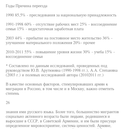
Годы Причина переезда
1990 85,5% - преследования за национальную принадлежность
1991-1998 60% - отсутствие рабочих мест 25% - воссоединение
семьи 15% - недостаточная заработная плата
2003 44% - прибытие на постоянное место жительство 36% -
улучшение материального положения 20%- прочее
2010-2011 55% - повышение уровня жизни 30% - учеба 15% -
воссоединение семьи
* Составлено по данным исследований, проведенных под
руководством Ю.В. Арутюняна (1990-1998 гг.), A.A. Степаняна
(2003 г.) и полевых исследований автора (20102011 гг.)
В качестве основных факторов, стимулировавших армян к
миграции в Россию, в том числе и в Москву, важно отметить
степень
26
знания ими русского языка. Более того, большинство мигрантов
социально активного возраста были людьми, родившиеся и
выросшие в СССР, в Советской Армении, и им были присущи
определенное мировосприятие, система ценностей. Армяне,