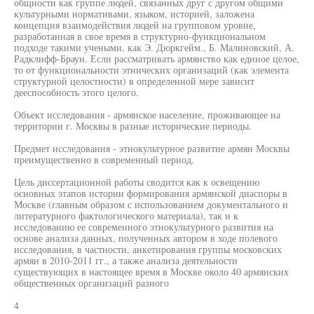
общности как группе людей, связанных друг с другом общими
культурными нормативами, языком, историей, заложена
концепция взаимодействия людей на групповом уровне,
разработанная в свое время в структурно-функциональном
подходе такими учеными, как Э. Дюркгейм., Б. Малиновский, А.
Радклифф-Браун. Если рассматривать армянство как единое целое,
то от функциональности этнических организаций (как элемента
структурной целостности) в определенной мере зависит
дееспособность этого целого.
Объект исследования - армянское население, проживающее на
территории г. Москвы в разные исторические периоды.
Предмет исследования - этнокультурное развитие армян Москвы
преимущественно в современный период.
Цель диссертационной работы сводится как к освещению
основных этапов истории формирования армянской диаспоры в
Москве (главным образом с использованием документального и
литературного фактологического материала), так и к
исследованию ее современного этнокультурного развития на
основе анализа данных, полученных автором в ходе полевого
исследования, в частности, анкетирования группы московских
армян в 2010-2011 гг., а также анализа деятельности
существующих в настоящее время в Москве около 40 армянских
общественных организаций разного
4