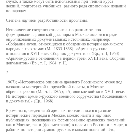
служб, а также могут быть использованы при чтении курса
лекций, подготовке учебников, разного рода справочных изданий
по народам.
Степень научной разработанности проблемы.
Исторические сведения относительно ранних этапов
формирования армянской диаспоры в Москве имеются в ряде
опубликованных документальных источниках, например:
«Собрание актов, относящихся к обозрению истории армянского
народа» в трех томах (М., 1833-1838); «Армяно-русские
отношения в XVII веке. Сборник документов» (Ер., т. I, 1953);
«Армяно-русские отношения в первой трети XVIII века. Сборник
документов» (Ер., т. I, 1964; т. II,
7
1967); «Историческое описание древнего Российского музея под
названием мастерской и оружейной палаты, в Москве
обретающегося» (М., ч. I, 1807); «Армянское войско в XVIII веке.
Из истории армяно-русского военного содружества (Исследования
и документы)» (Ер., 1968).
Кроме того, сведения об армянах, поселившихся в разные
исторические периоды в Москве, можно найти в научных
публикациях, посвященных формированию армянских поселений
как в Москве, так и (фрагментарно) в целом по России и в мире, в
работах по истории армяно-русских взаимоотношений. Это,