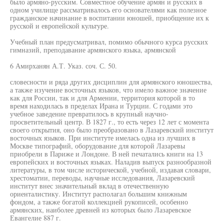
было армяно-русским. Совместное обучение армян и русских в
одном училище рассматривалось его основателями как полезное
гражданское начинание в воспитании юношей, приобщение их к
русской и европейской культуре.
Учебный план предусматривал, помимо обычного курса русских
гимназий, преподавание армянского языка, армянской
6 Амирханян А.Т. Указ. соч. С. 50.
словесности и ряда других дисциплин для армянского юношества,
а также изучение восточных языков, что имело важное значение
как для России, так и для Армении, территория которой в то
время находилась в пределах Ирана и Турции. С годами это
учебное заведение превратилось в крупный научно-
просветительный центр. В 1827 г., то есть через 12 лет с момента
своего открытия, оно было преобразовано в Лазаревский институт
восточных языков. При институте имелась одна из лучших в
Москве типографий, оборудование для которой Лазаревы
приобрели в Париже и Лондоне. В ней печатались книги на 13
европейских и восточных языках. Наладив выпуск разнообразной
литературы, в том числе исторической, учебной, издавая словари,
хрестоматии, переводы, научные исследования, Лазаревский
институт внес значительный вклад в отечественную
ориенталистику. Институт располагал большим книжным
фондом, а также богатой коллекцией рукописей, особенно
армянских, наиболее древней из которых было Лазаревское
Евангелие 887 г.