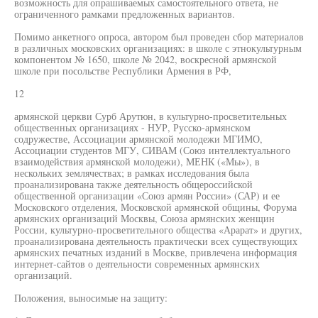
возможность для опрашиваемых самостоятельного ответа, не
ограниченного рамками предложенных вариантов.
Помимо анкетного опроса, автором был проведен сбор материалов
в различных московских организациях: в школе с этнокультурным
компонентом № 1650, школе № 2042, воскресной армянской
школе при посольстве Республики Армения в РФ,
12
армянской церкви Сурб Арутюн, в культурно-просветительных
общественных организациях - НУР, Русско-армянском
содружестве, Ассоциации армянской молодежи МГИМО,
Ассоциации студентов МГУ, СИВАМ (Союз интеллектуального
взаимодействия армянской молодежи), МЕНК («Мы»), в
нескольких землячествах; в рамках исследования была
проанализирована также деятельность общероссийской
общественной организации «Союз армян России» (САР) и ее
Московского отделения, Московской армянской общины, Форума
армянских организаций Москвы, Союза армянских женщин
России, культурно-просветительного общества «Арарат» и других,
проанализирована деятельность практически всех существующих
армянских печатных изданий в Москве, привлечена информация
интернет-сайтов о деятельности современных армянских
организаций.
Положения, выносимые на защиту: