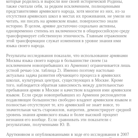
которые родились и выросли вне своей исторической Родины,
также считали себя, за редким исключением, полноценными
представителями армянского народа, хотя многие из них, из-за
отсутствия армянских школ в местах их проживания, не умели ни
читать, ни писать на армянском языке, поверхностно знали
историю. В целом, армяне достаточно социально активны,
одновременно степень их включенности в общероссийскую среду
трансформирует собственную этничность. Главным отражением
этой трансформации служат изменения в уровне знания ими
языка своего народа.
Результаты исследования показали, что использование армянами
Москвы языка своего народа в большинстве своем (за
исключением новоприбывших из Армении) ограничивается лишь
устной речью (см. таблица 2). Именно поэтому настолько
актуальна задача развития обучающего процесса в армянских
школах, культурных центрах, существующих в Москве. Кроме
того, наблюдается обратная зависимость между длительностью
пребывания армян в Москве и качеством владения ими армянским
языком. Если среди новоприбывших из Армении респондентов
подавляющее большинство свободно владеют армянским языком и
полностью отсутствуют те, кто армянский не знает вовсе, то
значительная часть старожилов, напротив, демонстрирует средний
уровень знания армянского языка и более высокий процент
незнания его вообще. Если сравнивать эти показатели с
результатами, полученными Ю. В.
Арутюняном и опубликованными в ходе его исследования в 2007