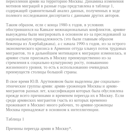
переселения армян на территорию Москвы. Динамика изменения
мотивов миграций в разные годы представлена в таблице 1,
содержащей сравнительный анализ данных, полученных в ходе
полевого исследования диссертанта с данными других авторов.
Таким образом, если с конца 1980-х годов, в условиях
обострившихся на Кавказе межнациональных конфликтов, армяне
вынуждены были мигрировать в основном из-за преследований за
национальную принадлежность (это были главным образом
беженцы из Азербайджана), а с начала 1990-х годов, из-за острого
экономического кризиса в Армении оттуда хлынул поток трудовых
мигрантов, то в дальнейшем мотивация к миграции изменилась, и
армяне стали приезжать в Москву преимущественно из-за
стремления к социально-культурному росту, повышению
жизненного уровня, то есть к использованию очевидных
преимуществ столицы большой страны.
В свое время Ю.В. Арутюняном были выделены две социально-
этнические группы армян: армян-уроженцев Москвы и армян-
мигрантов разных лет, классификация которых была обусловлена
прежде всего причинами и временем переезда их в Москву. Если
среди армянских мигрантов (часть из которых временно
проживают в Москве) много рабочих, то армяне-уроженцы
Москвы принадлежат в основном к интеллигенции.
Таблица 1
Причины переезда армян в Москву*.