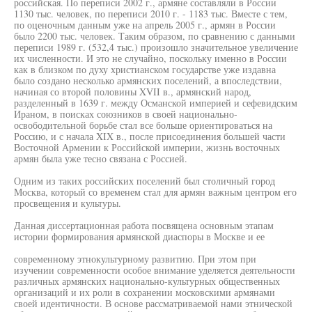
российская. По переписи 2002 г., армяне составляли в России
1130 тыс. человек, по переписи 2010 г. - 1183 тыс. Вместе с тем,
по оценочным данным уже на апрель 2005 г., армян в России
было 2200 тыс. человек. Таким образом, по сравнению с данными
переписи 1989 г. (532,4 тыс.) произошло значительное увеличение
их численности. И это не случайно, поскольку именно в России
как в близком по духу христианском государстве уже издавна
было создано несколько армянских поселений, а впоследствии,
начиная со второй половины XVII в., армянский народ,
разделенный в 1639 г. между Османской империей и сефевидским
Ираном, в поисках союзников в своей национально-
освободительной борьбе стал все больше ориентироваться на
Россию, и с начала XIX в., после присоединения большей части
Восточной Армении к Российской империи, жизнь восточных
армян была уже тесно связана с Россией.
Одним из таких российских поселений был столичный город
Москва, который со временем стал для армян важным центром его
просвещения и культуры.
Данная диссертационная работа посвящена основным этапам
истории формирования армянской диаспоры в Москве и ее
современному этнокультурному развитию. При этом при
изучении современности особое внимание уделяется деятельности
различных армянских национально-культурных общественных
организаций и их роли в сохранении московскими армянами
своей идентичности. В основе рассматриваемой нами этнической