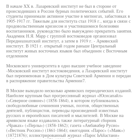
В начале XX в. Лазаревский институт не был в стороне от
происходивших в России бурных политических событий. Его
студенты принимали активное участие в митингах, забастовках в
1905-1917 гг. Тяжелым для института стал 1918 г., когда в связи с
продовольственным кризисом и участившимися болезнями
воспитанников, руководство было вынуждено прекратить занятия.
Академик Н.Я. Марр с группой востоковедов организовал
Переднеазиатский институт, а затем в 1919 г. - Армянский
институт. В 1921 г. открытый годом раньше Центральный
институт живых восточных языков был объединен с Восточным
отделением
Московского университета в одно высшее учебное заведение
-Московский институт востоковедения, а Лазаревский институт
был переименован в Дом культуры Советской Армении и передан
в распоряжение правительства Армении7.
В Москве выходило несколько армянских периодических изданий.
Наиболее крупным был прогрессивный журнал «Юсисапайл»
(«Северное сияние») (1858-1864), в котором публиковались
свободолюбивые сочинения ученых, поэтов, общественных
деятелей, публицистов, переводы произведений известных
русских и европейских писателей и мыслителей. В Москве на
армянском языке издавались также литературный сборник
«Чраках» («Перлы») (1858-1862); газета «Амбавабер Русио»
(«Вестник России») (1861-1864); ежегодник «Парос» («Маяк»)
(18721876); иллюстрированный журнал «Парос ЬАйастани»