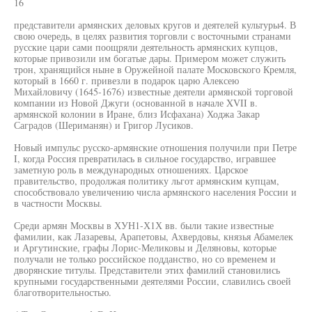
16
представители армянских деловых кругов и деятелей культуры4. В
свою очередь, в целях развития торговли с восточными странами
русские цари сами поощряли деятельность армянских купцов,
которые привозили им богатые дары. Примером может служить
трон, хранящийся ныне в Оружейной палате Московского Кремля,
который в 1660 г. привезли в подарок царю Алексею
Михайловичу (1645-1676) известные деятели армянской торговой
компании из Новой Джуги (основанной в начале XVII в.
армянской колонии в Иране, близ Исфахана) Ходжа Закар
Саградов (Шериманян) и Григор Лусиков.
Новый импульс русско-армянские отношения получили при Петре
I, когда Россия превратилась в сильное государство, игравшее
заметную роль в международных отношениях. Царское
правительство, продолжая политику льгот армянским купцам,
способствовало увеличению числа армянского населения России и
в частности Москвы.
Среди армян Москвы в ХУН1-Х1Х вв. были такие известные
фамилии, как Лазаревы, Арапетовы, Ахвердовы, князья Абамелек
и Аргутинские, графы Лорис-Меликовы и Деляновы, которые
получали не только российское подданство, но со временем и
дворянские титулы. Представители этих фамилий становились
крупными государственными деятелями России, славились своей
благотворительностью.