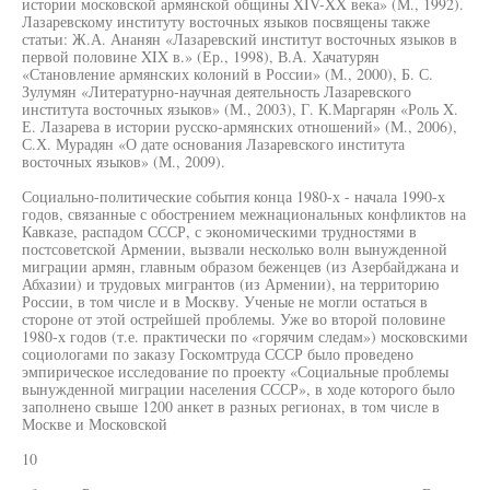
истории московской армянской общины XIV-XX века» (М., 1992).
Лазаревскому институту восточных языков посвящены также
статьи: Ж.А. Ананян «Лазаревский институт восточных языков в
первой половине XIX в.» (Ер., 1998), В.А. Хачатурян
«Становление армянских колоний в России» (М., 2000), Б. С.
Зулумян «Литературно-научная деятельность Лазаревского
института восточных языков» (М., 2003), Г. К.Маргарян «Роль X.
Е. Лазарева в истории русско-армянских отношений» (М., 2006),
С.Х. Мурадян «О дате основания Лазаревского института
восточных языков» (М., 2009).
Социально-политические события конца 1980-х - начала 1990-х
годов, связанные с обострением межнациональных конфликтов на
Кавказе, распадом СССР, с экономическими трудностями в
постсоветской Армении, вызвали несколько волн вынужденной
миграции армян, главным образом беженцев (из Азербайджана и
Абхазии) и трудовых мигрантов (из Армении), на территорию
России, в том числе и в Москву. Ученые не могли остаться в
стороне от этой острейшей проблемы. Уже во второй половине
1980-х годов (т.е. практически по «горячим следам») московскими
социологами по заказу Госкомтруда СССР было проведено
эмпирическое исследование по проекту «Социальные проблемы
вынужденной миграции населения СССР», в ходе которого было
заполнено свыше 1200 анкет в разных регионах, в том числе в
Москве и Московской
10