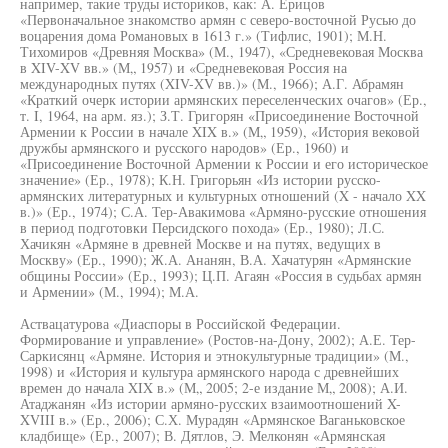
например, такие труды историков, как: А. Ерицов
«Первоначальное знакомство армян с северо-восточной Русью до
воцарения дома Романовых в 1613 г.» (Тифлис, 1901); М.Н.
Тихомиров «Древняя Москва» (М., 1947), «Средневековая Москва
в XIV-XV вв.» (М„ 1957) и «Средневековая Россия на
международных путях (XIV-XV вв.)» (М., 1966); А.Г. Абрамян
«Краткий очерк истории армянских переселенческих очагов» (Ер.,
т. I, 1964, на арм. яз.); З.Т. Григорян «Присоединение Восточной
Армении к России в начале XIX в.» (М„ 1959), «История вековой
дружбы армянского и русского народов» (Ер., 1960) и
«Присоединение Восточной Армении к России и его историческое
значение» (Ер., 1978); К.Н. Григорьян «Из истории русско-
армянских литературных и культурных отношений (X - начало XX
в.)» (Ер., 1974); С.А. Тер-Авакимова «Армяно-русские отношения
в период подготовки Персидского похода» (Ер., 1980); Л.С.
Хачикян «Армяне в древней Москве и на путях, ведущих в
Москву» (Ер., 1990); Ж.А. Ананян, В.А. Хачатурян «Армянские
общины России» (Ер., 1993); Ц.П. Агаян «Россия в судьбах армян
и Армении» (М., 1994); М.А.
Аствацатурова «Диаспоры в Российской Федерации.
Формирование и управление» (Ростов-на-Дону, 2002); А.Е. Тер-
Саркисянц «Армяне. История и этнокультурные традиции» (М.,
1998) и «История и культура армянского народа с древнейших
времен до начала XIX в.» (М„ 2005; 2-е издание М„ 2008); А.И.
Атаджанян «Из истории армяно-русских взаимоотношений X-
XVIII в.» (Ер., 2006); С.Х. Мурадян «Армянское Ваганьковское
кладбище» (Ер., 2007); В. Дятлов, Э. Мелконян «Армянская