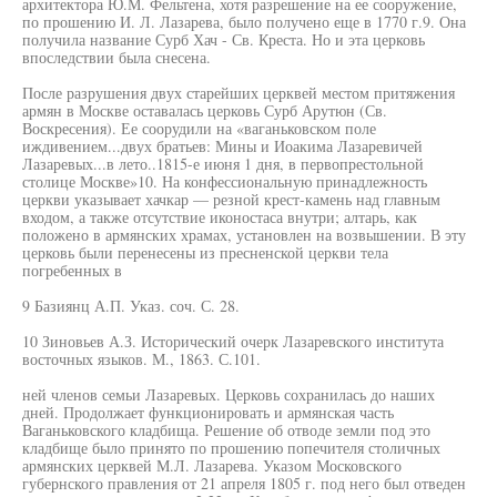
архитектора Ю.М. Фельтена, хотя разрешение на ее сооружение,
по прошению И. Л. Лазарева, было получено еще в 1770 г.9. Она
получила название Сурб Хач - Св. Креста. Но и эта церковь
впоследствии была снесена.
После разрушения двух старейших церквей местом притяжения
армян в Москве оставалась церковь Сурб Арутюн (Св.
Воскресения). Ее соорудили на «ваганьковском поле
иждивением...двух братьев: Мины и Иоакима Лазаревичей
Лазаревых...в лето..1815-е июня 1 дня, в первопрестольной
столице Москве»10. На конфессиональную принадлежность
церкви указывает хачкар — резной крест-камень над главным
входом, а также отсутствие иконостаса внутри; алтарь, как
положено в армянских храмах, установлен на возвышении. В эту
церковь были перенесены из пресненской церкви тела
погребенных в
9 Базиянц А.П. Указ. соч. С. 28.
10 Зиновьев А.З. Исторический очерк Лазаревского института
восточных языков. М., 1863. С.101.
ней членов семьи Лазаревых. Церковь сохранилась до наших
дней. Продолжает функционировать и армянская часть
Ваганьковского кладбища. Решение об отводе земли под это
кладбище было принято по прошению попечителя столичных
армянских церквей М.Л. Лазарева. Указом Московского
губернского правления от 21 апреля 1805 г. под него был отведен