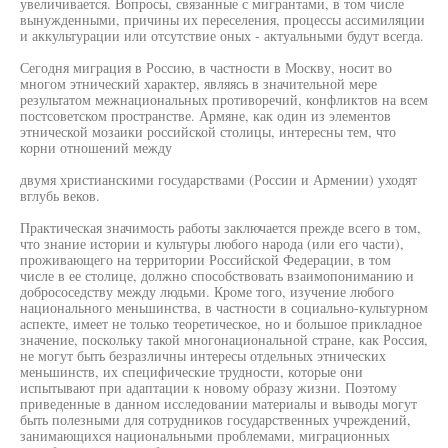
увеличивается. Вопросы, связанные с мигрантами, в том числе
вынужденными, причины их переселения, процессы ассимиляции
и аккультурации или отсутствие оных - актуальными будут всегда.
Сегодня миграция в Россию, в частности в Москву, носит во
многом этнический характер, являясь в значительной мере
результатом межнациональных противоречий, конфликтов на всем
постсоветском пространстве. Армяне, как один из элементов
этнической мозаики российской столицы, интересны тем, что
корни отношений между
двумя христианскими государствами (России и Армении) уходят
вглубь веков.
Практическая значимость работы заключается прежде всего в том,
что знание истории и культуры любого народа (или его части),
проживающего на территории Российской Федерации, в том
числе в ее столице, должно способствовать взаимопониманию и
добрососедству между людьми. Кроме того, изучение любого
национального меньшинства, в частности в социально-культурном
аспекте, имеет не только теоретическое, но и большое прикладное
значение, поскольку такой многонациональной стране, как Россия,
не могут быть безразличны интересы отдельных этнических
меньшинств, их специфические трудности, которые они
испытывают при адаптации к новому образу жизни. Поэтому
приведенные в данном исследовании материалы и выводы могут
быть полезными для сотрудников государственных учреждений,
занимающихся национальными проблемами, миграционных