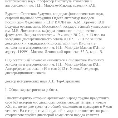
исторических наук, профессор Института этнологии и
антропологии им. H.H. Миклухо-Маклая, советник РАН.
Бурастан Сергеевна Зулумян, кандидат филологических наук,
старший научный сотрудник Отдела литератур народов
Российской Федерации и СНГ ИМЛИ им. A.M. Горького РАН
Ведущая организация: Московский государственный университет
им. М.В. Ломоносова, кафедра этнологии исторического
факультета. Защита состоится « 19 » июня 2012 г., в 13 час. на
заседании диссертационного совета Д 002.117.01 по защите
докторских и кандидатских диссертаций при Институте
этнологии и антропологии им. H.H. Миклухо-Маклая РАН по
адресу: 119991, Москва, Ленинский проспект, 32 А, корп. В.
С диссертацией можно ознакомиться в библиотеке Института
этнологии и антропологии им. H.H. Миклухо-Маклая РАН.
Автореферат разослан «19 » мая 2012 г. Ученый секретарь
диссертационного совета
доктор исторических наук А.Е. Тер-Саркисянц
I. Общая характеристика работы.
Этнокультурную историю армянского народа трудно представить
себе без истории его диаспоры, составляющей теперь, в начале
XXI в., почти две трети его общей численности примерно в 9 млн
человек. На сегодня самой крупной в мире и относительно рано
сформировавшейся диаспорой армянского народа является