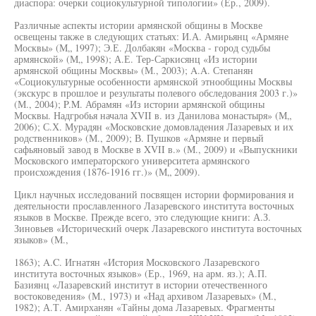
диаспора: очерки социокультурной типологии» (Ер., 2009).
Различные аспекты истории армянской общины в Москве
освещены также в следующих статьях: И.А. Амирьянц «Армяне
Москвы» (М„ 1997); Э.Е. Долбакян «Москва - город судьбы
армянской» (М„ 1998); А.Е. Тер-Саркисянц «Из истории
армянской общины Москвы» (М., 2003); A.A. Степанян
«Социокультурные особенности армянской этнообщины Москвы
(экскурс в прошлое и результаты полевого обследования 2003 г.)»
(М., 2004); P.M. Абрамян «Из истории армянской общины
Москвы. Надгробья начала XVII в. из Данилова монастыря» (М„
2006); С.Х. Мурадян «Московские домовладения Лазаревых и их
родственников» (М., 2009); В. Пушков «Армяне и первый
сафьяновый завод в Москве в XVII в.» (М., 2009) и «Выпускники
Московского императорского университета армянского
происхождения (1876-1916 гг.)» (М„ 2009).
Цикл научных исследований посвящен истории формирования и
деятельности прославленного Лазаревского института восточных
языков в Москве. Прежде всего, это следующие книги: А.З.
Зиновьев «Исторический очерк Лазаревского института восточных
языков» (М.,
1863); A.C. Игнатян «История Московского Лазаревского
института восточных языков» (Ер., 1969, на арм. яз.); А.П.
Базиянц «Лазаревский институт в истории отечественного
востоковедения» (М., 1973) и «Над архивом Лазаревых» (М.,
1982); А.Т. Амирханян «Тайны дома Лазаревых. Фрагменты