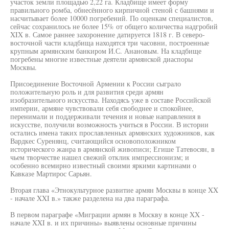
участок земли площадью 2,22 га. Кладбище имеет форму
правильного ромба, обнесённого кирпичной стеной с башнями и
насчитывает более 10000 погребений. По оценкам специалистов,
сейчас сохранилось не более 15% от общего количества надгробий
XIX в. Самое раннее захоронение датируется 1818 г. В северо-
восточной части кладбища находятся три часовни, построенные
крупным армянским банкиром И.С. Анановым. На кладбище
погребены многие известные деятели армянской диаспоры
Москвы.
Присоединение Восточной Армении к России сыграло
положительную роль и для развития среди армян
изобразительного искусства. Находясь уже в составе Российской
империи, армяне чувствовали себя свободнее и спокойнее,
перенимали и поддерживали течения и новые направления в
искусстве, получили возможность учиться в России. В истории
остались имена таких прославленных армянских художников, как
Вардкес Суренянц, считающийся основоположником
исторического жанра в армянской живописи; Егише Татевосян, в
чьем творчестве нашел свежий отклик импрессионизм; и
особенно всемирно известный своими яркими картинами о
Кавказе Мартирос Сарьян.
Вторая глава «Этнокультурное развитие армян Москвы в конце XX
- начале XXI в.» также разделена на два параграфа.
В первом параграфе «Миграции армян в Москву в конце XX -
начале XXI в. и их причины» выявлены основные причины