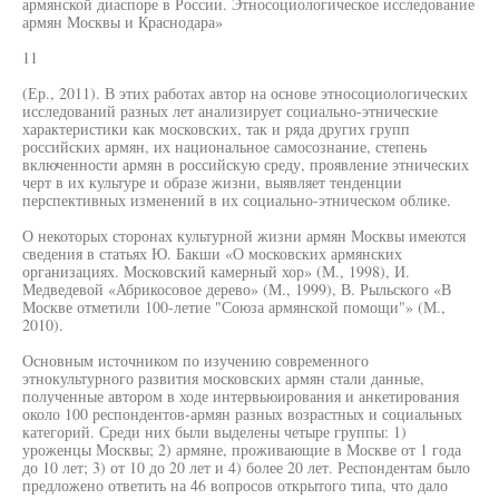
армянской диаспоре в России. Этносоциологическое исследование
армян Москвы и Краснодара»
11
(Ер., 2011). В этих работах автор на основе этносоциологических
исследований разных лет анализирует социально-этнические
характеристики как московских, так и ряда других групп
российских армян, их национальное самосознание, степень
включенности армян в российскую среду, проявление этнических
черт в их культуре и образе жизни, выявляет тенденции
перспективных изменений в их социально-этническом облике.
О некоторых сторонах культурной жизни армян Москвы имеются
сведения в статьях Ю. Бакши «О московских армянских
организациях. Московский камерный хор» (М., 1998), И.
Медведевой «Абрикосовое дерево» (М., 1999), В. Рыльского «В
Москве отметили 100-летие "Союза армянской помощи"» (М.,
2010).
Основным источником по изучению современного
этнокультурного развития московских армян стали данные,
полученные автором в ходе интервьюирования и анкетирования
около 100 респондентов-армян разных возрастных и социальных
категорий. Среди них были выделены четыре группы: 1)
уроженцы Москвы; 2) армяне, проживающие в Москве от 1 года
до 10 лет; 3) от 10 до 20 лет и 4) более 20 лет. Респондентам было
предложено ответить на 46 вопросов открытого типа, что дало