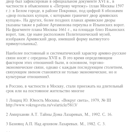
двор был зафиксирован в официальном документе XVI в., в
частности в объяснении к «Петрову чертежу» (план Москвы 1597
г.): в Белом городе, в районе Покровки, под цифрой 8 обозначен
«двор польских купцов, с которыми граничит двор армянских
купцов». На других, более поздних планах армянские дворы
указаны также в районе Артамонова переулка и Ильинских ворот.
На фрагменте плана Москвы 1661 г., на площади близ Ильинских
ворот, там, где ныне расположен Политехнический музей,
изображен Армянский двор, имевший форму вытянутого
прямоугольника2.
Наиболее постоянный и систематический характер армяно-русские
связи носят с середины XVII в. В это время определяющим
фактором этих отношений были, в основном, торгово-
экономические связи, однако с каждым последующим столетием,
связующим звеном становятся не только экономические, но и
культурные отношения3.
в Россию, в частности в Москву, стали приезжать на длительный
срок или на постоянное жительство многие
1 Лощиц Ю. Юность Москвы. «Вокруг света», 1979, № III
http://www.vokrugsveta.ru/vs/article/5813/
2 Амирханян А.Т. Тайны Дома Лазаревых, М., 1992. С. 16.
3 Базиянц А.П. Над архивом Лазаревых. М., 1982. С. 3.