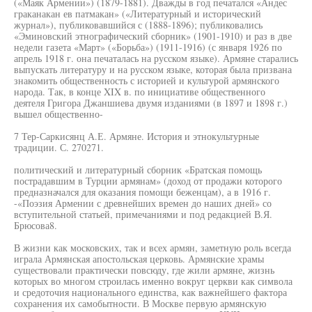
(«Маяк Армении») (1879-1881). Дважды в год печатался «Андес
граканакан ев патмакан» («Литературный и исторический
журнал»), публиковавшийся с (1888-1896); публиковались
«Эминовский этнографический сборник» (1901-1910) и раз в две
недели газета «Март» («Борьба») (1911-1916) (с января 1926 по
апрель 1918 г. она печаталась на русском языке). Армяне старались
выпускать литературу и на русском языке, которая была призвана
знакомить общественность с историей и культурой армянского
народа. Так, в конце XIX в. по инициативе общественного
деятеля Григора Джаншиева двумя изданиями (в 1897 и 1898 г.)
вышел общественно-
7 Тер-Саркисянц А.Е. Армяне. История и этнокультурные
традиции. С. 270271.
политический и литературный сборник «Братская помощь
пострадавшим в Турции армянам» (доход от продажи которого
предназначался для оказания помощи беженцам), а в 1916 г.
-«Поэзия Армении с древнейших времен до наших дней» со
вступительной статьей, примечаниями и под редакцией В.Я.
Брюсова8.
В жизни как московских, так и всех армян, заметную роль всегда
играла Армянская апостольская церковь. Армянские храмы
существовали практически повсюду, где жили армяне, жизнь
которых во многом строилась именно вокруг церкви как символа
и средоточия национального единства, как важнейшего фактора
сохранения их самобытности. В Москве первую армянскую