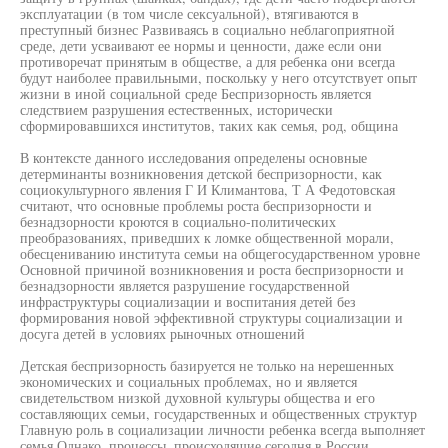
эксплуатации (в том числе сексуальной), втягиваются в
преступный бизнес Развиваясь в социально неблагоприятной
среде, дети усваивают ее нормы и ценности, даже если они
противоречат принятым в обществе, а для ребенка они всегда
будут наиболее правильными, поскольку у него отсутствует опыт
жизни в иной социальной среде Беспризорность является
следствием разрушения естественных, исторически
сформировавшихся институтов, таких как семья, род, община
В контексте данного исследования определены основные
детерминанты возникновения детской беспризорности, как
социокультурного явления Г И Климантова, Т А Федотовская
считают, что основные проблемы роста беспризорности и
безнадзорности кроются в социально-политических
преобразованиях, приведших к ломке общественной морали,
обесцениванию института семьи на общегосударственном уровне
Основной причиной возникновения и роста беспризорности и
безнадзорности является разрушение государственной
инфраструктуры социализации и воспитания детей без
формирования новой эффективной структуры социализации и
досуга детей в условиях рыночных отношений
Детская беспризорность базируется не только на нерешенных
экономических и социальных проблемах, но и является
свидетельством низкой духовной культуры общества и его
составляющих семьи, государственных и общественных структур
Главную роль в социализации личности ребенка всегда выполняет
семья Однако, процессы, происходящие сегодня в России,