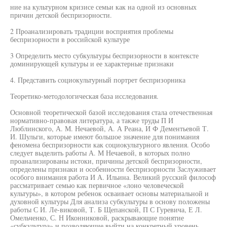
ние на культурном кризисе семьи как на одной из основных
причин детской беспризорности.
2 Проанализировать традиции восприятия проблемы
беспризорности в российской культуре
3 Определить место субкультуры беспризорности в контексте
доминирующей культуры и ее характерные признаки
4. Представить социокультурный портрет беспризорника
Теоретико-методологическая база исследования.
Основной теоретической базой исследования стала отечественная
нормативно-правовая литература, а также труды П И
Люблинского, А. М. Нечаевой, А. А Реана, И Ф Дементьевой Т.
И. Шульги, которые имеют большое значение для понимания
феномена беспризорности как социокультурного явления. Особо
следует выделить работы А. М Нечаевой, в которых полно
проанализированы истоки, причины детской беспризорности,
определены признаки и особенности беспризорности Заслуживает
особого внимания работа И А. Ильина. Великий русский философ
рассматривает семью как первичное «лоно человеческой
культуры», в котором ребенок осваивает основы материальной и
духовной культуры Для анализа субкультуры в основу положены
работы С И. Ле-виковой, Т. Б Щепанской, П С Гуревича, Е Л.
Омельченко, С. Н Иконниковой, раскрывающие понятие
«субкультура» и позволяющие выйти на конкретный уровень