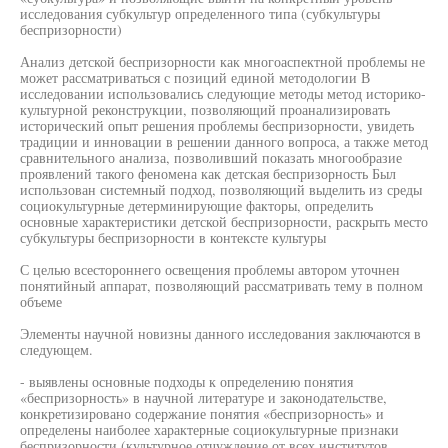
исследования субкультур определенного типа (субкультуры
беспризорности)
Анализ детской беспризорности как многоаспектной проблемы не
может рассматриваться с позиций единой методологии В
исследовании использовались следующие методы метод историко-
культурной реконструкции, позволяющий проанализировать
исторический опыт решения проблемы беспризорности, увидеть
традиции и инновации в решении данного вопроса, а также метод
сравнительного анализа, позволивший показать многообразие
проявлений такого феномена как детская беспризорность Был
использован системный подход, позволяющий выделить из среды
социокультурные детерминирующие факторы, определить
основные характеристики детской беспризорности, раскрыть место
субкультуры беспризорности в контексте культуры
С целью всестороннего освещения проблемы автором уточнен
понятийный аппарат, позволяющий рассматривать тему в полном
объеме
Элементы научной новизны данного исследования заключаются в
следующем.
- выявлены основные подходы к определению понятия
«беспризорность» в научной литературе и законодательстве,
конкретизировано содержание понятия «беспризорность» и
определены наиболее характерные социокультурные признаки
беспризорности (культурное отчуждение от всех институтов