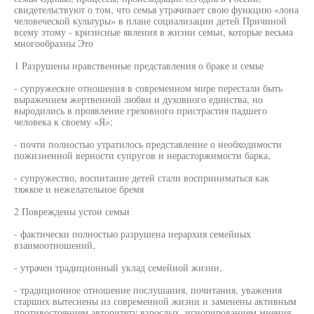
свидетельствуют о том, что семья утрачивает свою функцию «лона
человеческой культуры» в плане социализации детей Причиной
всему этому - кризисные явления в жизни семьи, которые весьма
многообразны Это
1 Разрушены нравственные представления о браке и семье
- супружеские отношения в современном мире перестали быть
выражением жертвенной любви и духовного единства, но
выродились в проявление греховного пристрастия падшего
человека к своему «Я»;
- почти полностью утратилось представление о необходимости
пожизненной верности супругов и нерасторжимости барка,
- супружество, воспитание детей стали восприниматься как
тяжкое и нежелательное бремя
2 Повреждены устои семьи
- фактически полностью разрушена иерархия семейных
взаимоотношений,
- утрачен традиционный уклад семейной жизни,
- традиционное отношение послушания, почитания, уважения
старших вытеснены из современной жизни и заменены активным
противостоянием авторитету взрослых, игнорированием мнения