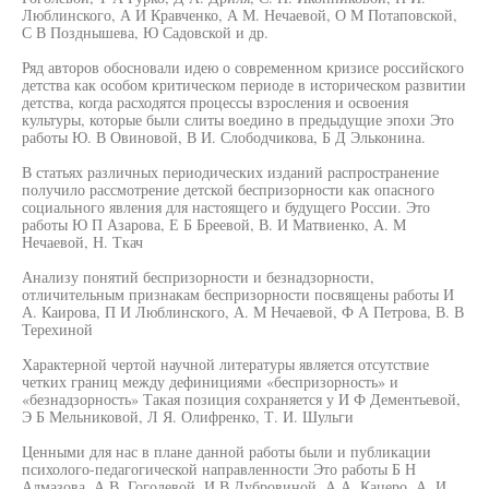
Люблинского, А И Кравченко, А М. Нечаевой, О М Потаповской,
С В Позднышева, Ю Садовской и др.
Ряд авторов обосновали идею о современном кризисе российского
детства как особом критическом периоде в историческом развитии
детства, когда расходятся процессы взросления и освоения
культуры, которые были слиты воедино в предыдущие эпохи Это
работы Ю. В Овиновой, В И. Слободчикова, Б Д Эльконина.
В статьях различных периодических изданий распространение
получило рассмотрение детской беспризорности как опасного
социального явления для настоящего и будущего России. Это
работы Ю П Азарова, Е Б Бреевой, В. И Матвиенко, А. М
Нечаевой, Н. Ткач
Анализу понятий беспризорности и безнадзорности,
отличительным признакам беспризорности посвящены работы И
А. Каирова, П И Люблинского, А. М Нечаевой, Ф А Петрова, В. В
Терехиной
Характерной чертой научной литературы является отсутствие
четких границ между дефинициями «беспризорность» и
«безнадзорность» Такая позиция сохраняется у И Ф Дементьевой,
Э Б Мельниковой, Л Я. Олифренко, Т. И. Шульги
Ценными для нас в плане данной работы были и публикации
психолого-педагогической направленности Это работы Б Н
Алмазова, А В. Гоголевой, И В Дубровиной, А А. Кацеро, А. И