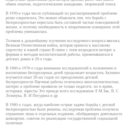
обмен опытом, педагогическими находками, творческий поиск
В 1930-е годы число публикаций по рассматриваемой проблеме
резко сократилось Это можно объяснить тем, что борьба с
беспризорностью перестала быть составной частью повседневной
жизни, и поэтому необходимость в оперативном освещении этой
проблемы уменьшилась
Толчком к дальнейшему изучению исследуемого вопроса явилась
Великая Отечественная война, которая привела к массовому
сиротству в нашей стране В связи с этим возродился интерес к
формам и методам воспитательной работы, применявшихся в
детских домах в 20-е годы.
В 1960-е-1970-е годы внимание исследователей к положению и
воспитанию беспризорных детей продолжает возрастать Активно
изучается опыт 20-ых годов по преодолению детской
беспризорности Научные работы отличались многоаспектностью,
интерес к проблеме проявили не только педагоги, но и врачи,
историки, юристы Это прежде всего исследования Л М Зак, В. С
Лельчука, В. И Погудина и др
В 1980-х годах, когда наиболее острые задачи борьбы с детской
беспризорностью были решены, исследуемая проблема получила
отражение лишь в отдельных изданиях, обобщающих деятельность
компартии, советов по реализации государственной социальной
политики