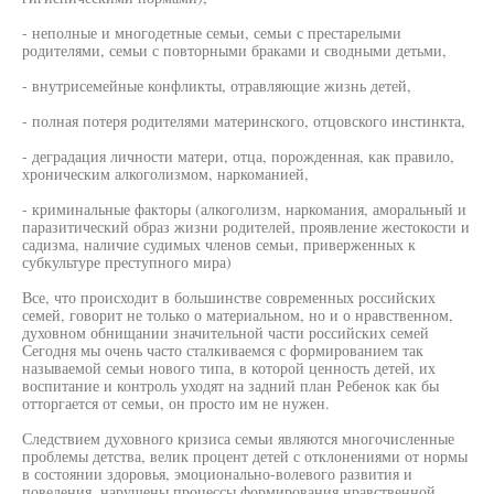
- неполные и многодетные семьи, семьи с престарелыми
родителями, семьи с повторными браками и сводными детьми,
- внутрисемейные конфликты, отравляющие жизнь детей,
- полная потеря родителями материнского, отцовского инстинкта,
- деградация личности матери, отца, порожденная, как правило,
хроническим алкоголизмом, наркоманией,
- криминальные факторы (алкоголизм, наркомания, аморальный и
паразитический образ жизни родителей, проявление жестокости и
садизма, наличие судимых членов семьи, приверженных к
субкультуре преступного мира)
Все, что происходит в большинстве современных российских
семей, говорит не только о материальном, но и о нравственном,
духовном обнищании значительной части российских семей
Сегодня мы очень часто сталкиваемся с формированием так
называемой семьи нового типа, в которой ценность детей, их
воспитание и контроль уходят на задний план Ребенок как бы
отторгается от семьи, он просто им не нужен.
Следствием духовного кризиса семьи являются многочисленные
проблемы детства, велик процент детей с отклонениями от нормы
в состоянии здоровья, эмоционально-волевого развития и
поведения, нарушены процессы формирования нравственной