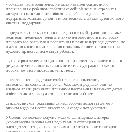
- большая часть родителей, не имея навыков совместного
проживания с ребенком событий семейной жизни, стремится
«откупиться» от личного общения с ребенком дорогими
подарками, компьютерной и иной техникой, лишая детей живого
участия, поддержки,
- прервалась преемственность педагогической традиции в семье,
родители проявляют поразительную неграмотность в вопросах
приоритетов развития и воспитания в разные периоды детства, не
имеют никакого представления о закономерностях становления
духовно-нравственного мира ребенка,
- утрата родителями традиционных нравственных ориентиров, в
результате чего семья оказалась не в силах удержать юных от
порока, но часто провоцирует к греху,
- неготовность представителей старшего поколения, к
выполнению социальных ролей бабушек и дедушек они не
владеют традиционными приемами пестования маленьких детей,
избегают активного участия в воспитании более
старших внуков, оказываются неспособны помогать детям и
внукам мудрым наставничеством и сердечным участием
5 Семейное неблагополучие-медико-санитарные факторы
(хронические заболевания родителей и отягощенная
наследственность, антисанитария и пренебрежение санитарно-
гигиеническими нормами),