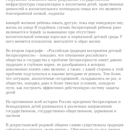
инфраструктуры социализации и воспитания детей, нравственных
ценностей и воспитательного потенциала семьи все это являются
благоприятной почвой, подпиты-
вающей желание ребенка начать другую, пока еще неведомую ему,
жизнь на улице В подобных случаях беспризорный ребенок рано
включается в борьбу за выживание при отсутствии
воспитательной помощи взрослых и нормальной детской среды У
него меняется психология, менталитет и образ жизни
Во втором параграфе - «Российская традиция восприятия детской
беспризорности» - показано, что отношение российского
общества и государства к проблеме беспризорности имеет давние
традиции и глубокие корни, не разобравшись в которых
невозможно понять само явление, а также, с какой стороны к этой
проблеме подступиться и какими методами ее решать. Тем более,
что ситуации, аналогичные сегодняшней, складывались не раз, и
общество, находясь даже в более тяжелых условиях, находило
пути, как построить эффективно действующую систему защиты
детей
На протяжении всей истории России призрение беспризорных и
безнадзорных детей развивалось в различных направлениях
государственном, государственно-общественном, церковном и
частном
В дохристианской родовой общине славян существовала традиция
заботиться о сиротах «всем миром». Обязанности по под держке