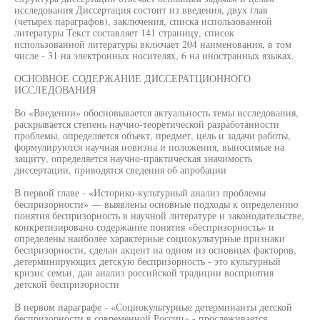
исследования Диссертация состоит из введения, двух глав
(четырех параграфов), заключения, списка использованной
литературы Текст составляет 141 страницу, список
использованной литературы включает 204 наименования, в том
числе - 31 на электронных носителях, 6 на иностранных языках.
ОСНОВНОЕ СОДЕРЖАНИЕ ДИССЕРАТЦИОННОГО
ИССЛЕДОВАНИЯ
Во «Введении» обосновывается актуальность темы исследования,
раскрывается степень научно-теоретической разработанности
проблемы, определяется объект, предмет, цель и задачи работы,
формулируются научная новизна и положения, выносимые на
защиту, определяется научно-практическая значимость
диссертации, приводятся сведения об апробации
В первой главе - «Историко-культурный анализ проблемы
беспризорности» — выявлены основные подходы к определению
понятия беспризорность в научной литературе и законодательстве,
конкретизировано содержание понятия «беспризорность» и
определены наиболее характерные социокультурные признаки
беспризорности, сделан акцент на одном из основных факторов,
детерминирующих детскую беспризорность - это культурный
кризис семьи, дан анализ российской традиции восприятия
детской беспризорности
В первом параграфе - «Социокультурные детерминанты детской
беспризорности в современной России» - прослеживается