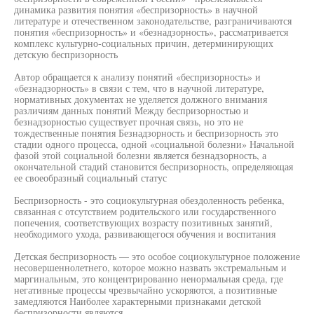
динамика развития понятия «беспризорность» в научной
литературе и отечественном законодательстве, разграничиваются
понятия «беспризорность» и «безнадзорность», рассматривается
комплекс культурно-социальных причин, детерминирующих
детскую беспризорность
Автор обращается к анализу понятий «беспризорность» и
«безнадзорность» в связи с тем, что в научной литературе,
нормативных документах не уделяется должного внимания
различиям данных понятий Между беспризорностью и
безнадзорностью существует прочная связь, но это не
тождественные понятия Безнадзорность и беспризорность это
стадии одного процесса, одной «социальной болезни» Начальной
фазой этой социальной болезни является безнадзорность, а
окончательной стадий становится беспризорность, определяющая
ее своеобразный социальный статус
Беспризорность - это социокультурная обездоленность ребенка,
связанная с отсутствием родительского или государственного
попечения, соответствующих возрасту позитивных занятий,
необходимого ухода, развивающегося обучения и воспитания
Детская беспризорность — это особое социокультурное положение
несовершеннолетнего, которое можно назвать экстремальным и
маргинальным, это концентрированно ненормальная среда, где
негативные процессы чрезвычайно ускоряются, а позитивные
замедляются Наиболее характерными признаками детской
беспризорности являются