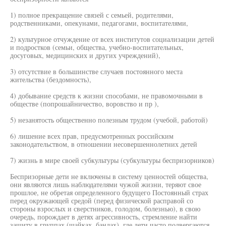
1) полное прекращение связей с семьей, родителями,
родственниками, опекунами, педагогами, воспитателями,
2) культурное отчуждение от всех институтов социализации детей
и подростков (семьи, общества, учебно-воспитательных,
досуговых, медицинских и других учреждений),
3) отсутствие в большинстве случаев постоянного места
жительства (бездомность),
4) добывание средств к жизни способами, не правомочными в
обществе (попрошайничество, воровство и пр ),
5) незанятость общественно полезным трудом (учебой, работой)
6) лишение всех прав, предусмотренных российским
законодательством, в отношении несовершеннолетних детей
7) жизнь в мире своей субкультуры (субкультуры беспризорников)
Беспризорные дети не включены в систему ценностей общества,
они являются лишь наблюдателями чужой жизни, теряют свое
прошлое, не обретая определенного будущего Постоянный страх
перед окружающей средой (перед физической расправой со
стороны взрослых и сверстников, голодом, болезнью), в свою
очередь, порождает в детях агрессивность, стремление найти
защиту в группах (шайках, бандах), где дети часто подвергаются