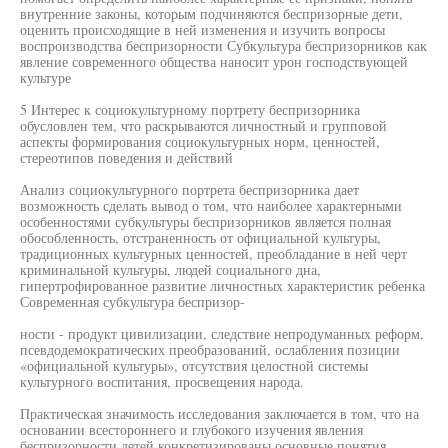
внутренние законы, которым подчиняются беспризорные дети,
оценить происходящие в ней изменения и изучить вопросы
воспроизводства беспризорности Субкультура беспризорников как
явление современного общества наносит урон господствующей
культуре
5 Интерес к социокультурному портрету беспризорника
обусловлен тем, что раскрываются личностный и групповой
аспекты формирования социокультурных норм, ценностей,
стереотипов поведения и действий
Анализ социокультурного портрета беспризорника дает
возможность сделать вывод о том, что наиболее характерными
особенностями субкультуры беспризорников является полная
обособленность, отстраненность от официальной культуры,
традиционных культурных ценностей, преобладание в ней черт
криминальной культуры, людей социального дна,
гипертрофированное развитие личностных характеристик ребенка
Современная субкультура беспризор-
ности - продукт цивилизации, следствие непродуманных реформ,
псевдодемократических преобразований, ослабления позиции
«официальной культуры», отсутствия целостной системы
культурного воспитания, просвещения народа.
Практическая значимость исследования заключается в том, что на
основании всестороннего и глубокого изучения явления
беспризорности детей конкретизированы основные понятия