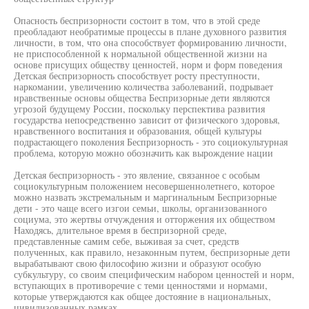
Опасность беспризорности состоит в том, что в этой среде
преобладают необратимые процессы в плане духовного развития
личности, в том, что она способствует формированию личности,
не приспособленной к нормальной общественной жизни на
основе присущих обществу ценностей, норм и форм поведения
Детская беспризорность способствует росту преступности,
наркомании, увеличению количества заболеваний, подрывает
нравственные основы общества Беспризорные дети являются
угрозой будущему России, поскольку перспектива развития
государства непосредственно зависит от физического здоровья,
нравственного воспитания и образования, общей культуры
подрастающего поколения Беспризорность - это социокультурная
проблема, которую можно обозначить как вырождение нации
Детская беспризорность - это явление, связанное с особым
социокультурным положением несовершеннолетнего, которое
можно назвать экстремальным и маргинальным Беспризорные
дети - это чаще всего изгои семьи, школы, организованного
социума, это жертвы отчуждения и отторжения их обществом
Находясь, длительное время в беспризорной среде,
представленные самим себе, выживая за счет, средств
полученных, как правило, незаконным путем, беспризорные дети
вырабатывают свою философию жизни и образуют особую
субкультуру, со своим специфическим набором ценностей и норм,
вступающих в противоречие с теми ценностями и нормами,
которые утверждаются как общее достояние в национальных,
цивилизованных рамках.