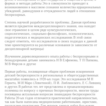
формах и методах работы Это в совокупности приводит к
возникновению в массовом сознании количества иррациональных
убеждений, равнодушия и отчужденности людей в отношении
беспризорных.
Степень научной разработанности проблемы. Данная проблема
является предметом междисциплинарного знания, она находит
свое отражение в целом ряде культурологических,
социологических, социально-философских, психологических,
педагогических и медицинских исследованиях В этой связи
следует отметить, что исследователи в своих подходах к данной
теме ориентируются на различные основания (в зависимости от
дисциплинарной матрицы)
Изучением дореволюционного опыта работы с беспризорными и
безнадзорными детьми занимались Н В Елфимова, Т П Папкова,
М В Фирсов и другие
Первые работы, посвященные общим проблемам искоренения
детской беспризорности в региональных и общегосударственных
масштабах появились в 1920-ых годах Это исследования М Н
Гернета, М И Маро (Левитиной), П И. Люблинского, Е С Лившиц
и других В работах тех лет представлена и проанализирована
полемика по вопросу о причинах беспризорности, многие труды
посвящены актуальным вопросам ликвидации беспризорности
Работы 20-ых годов отличаются практической направленностью,
так как были написаны медицинскими работниками, юристами,
педагогами-практиками Для авторов данных работ был важен