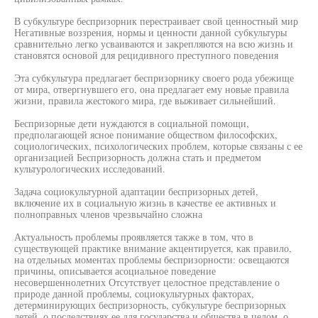
В субкультуре беспризорник перестраивает свой ценностный мир
Негативные воззрения, нормы и ценности данной субкультуры
сравнительно легко усваиваются и закрепляются на всю жизнь и
становятся основой для рецидивного преступного поведения
Эта субкультура предлагает беспризорнику своего рода убежище
от мира, отвергнувшего его, она предлагает ему новые правила
жизни, правила жестокого мира, где выживает сильнейший.
Беспризорные дети нуждаются в социальной помощи,
предполагающей ясное понимание обществом философских,
социологических, психологических проблем, которые связаны с ее
организацией Беспризорность должна стать и предметом
культурологических исследований.
Задача социокультурной адаптации беспризорных детей,
включение их в социальную жизнь в качестве ее активных и
полноправных членов чрезвычайно сложна
Актуальность проблемы проявляется также в том, что в
существующей практике внимание акцентируется, как правило,
на отдельных моментах проблемы беспризорности: освещаются
причины, описывается асоциальное поведение
несовершеннолетних Отсутствует целостное представление о
природе данной проблемы, социокультурных факторах,
детерминирующих беспризорность, субкультуре беспризорных
детей, о последствиях ее для государства и общества в целом, о