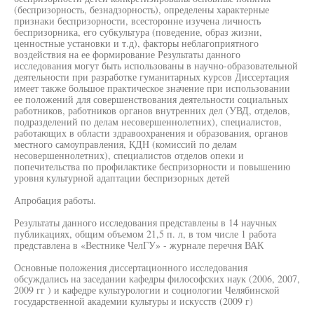
(беспризорность, безнадзорность), определены характерные
признаки беспризорности, всесторонне изучена личность
беспризорника, его субкультура (поведение, образ жизни,
ценностные установки и т.д), факторы неблагоприятного
воздействия на ее формирование Результаты данного
исследования могут быть использованы в научно-образовательной
деятельности при разработке гуманитарных курсов Диссертация
имеет также большое практическое значение при использовании
ее положений для совершенствования деятельности социальных
работников, работников органов внутренних дел (УВД, отделов,
подразделений по делам несовершеннолетних), специалистов,
работающих в области здравоохранения и образования, органов
местного самоуправления, КДН (комиссий по делам
несовершеннолетних), специалистов отделов опеки и
попечительства по профилактике беспризорности и повышению
уровня культурной адаптации беспризорных детей
Апробация работы.
Результаты данного исследования представлены в 14 научных
публикациях, общим объемом 21,5 п. л, в том числе 1 работа
представлена в «Вестнике ЧелГУ» - журнале перечня ВАК
Основные положения диссертационного исследования
обсуждались на заседании кафедры философских наук (2006, 2007,
2009 гг ) и кафедре культурологии и социологии Челябинской
государственной академии культуры и искусств (2009 г)