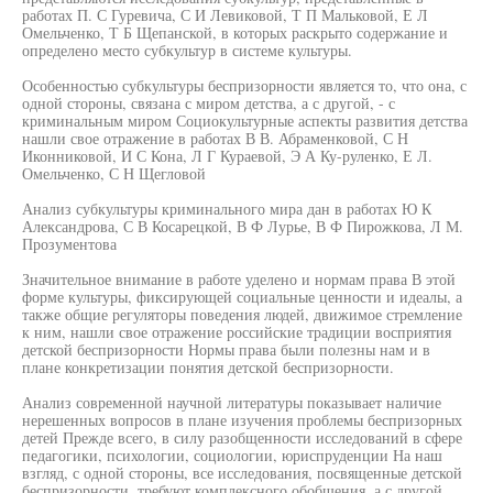
работах П. С Гуревича, С И Левиковой, Т П Мальковой, Е Л
Омельченко, Т Б Щепанской, в которых раскрыто содержание и
определено место субкультур в системе культуры.
Особенностью субкультуры беспризорности является то, что она, с
одной стороны, связана с миром детства, а с другой, - с
криминальным миром Социокультурные аспекты развития детства
нашли свое отражение в работах В В. Абраменковой, С Н
Иконниковой, И С Кона, Л Г Кураевой, Э А Ку-руленко, Е Л.
Омельченко, С Н Щегловой
Анализ субкультуры криминального мира дан в работах Ю К
Александрова, С В Косарецкой, В Ф Лурье, В Ф Пирожкова, Л М.
Прозументова
Значительное внимание в работе уделено и нормам права В этой
форме культуры, фиксирующей социальные ценности и идеалы, а
также общие регуляторы поведения людей, движимое стремление
к ним, нашли свое отражение российские традиции восприятия
детской беспризорности Нормы права были полезны нам и в
плане конкретизации понятия детской беспризорности.
Анализ современной научной литературы показывает наличие
нерешенных вопросов в плане изучения проблемы беспризорных
детей Прежде всего, в силу разобщенности исследований в сфере
педагогики, психологии, социологии, юриспруденции На наш
взгляд, с одной стороны, все исследования, посвященные детской
беспризорности, требуют комплексного обобщения, а с другой