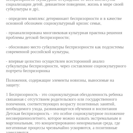
социализации детей, девиантное поведение, жизнь в мире своей
субкультуры и др),
- определен комплекс детерминант беспризорности и в качестве
основной обозначен социокультурный кризис семьи,
- проанализирована многовековая культурная практика решения
проблемы детской беспризорности;
- обосновано место субкультуры беспризорности как подсистемы
современной российской культуры,
- впервые целостно осуществлен всесторонний анализ
субкультуры беспризорности, через составление социокультурного
портрета беспризорника
Положения, содержащие элементы новизны, выносимые на
защиту:
1 Беспризорность - это социокультурная обездоленность ребенка
связанная с отсутствием родительского или государственного
попечения, соответствующих возрасту позитивных занятий,
необходимого ухода, развивающегося обучения и воспитания
Детская беспризорность - это особое социокультурное положение
несовершеннолетнего, которое можно назвать экстремальным и
маргинальным, это концентрированно ненормальная среда, где
негативные процессы чрезвычайно ускоряются, а позитивные
замедляются