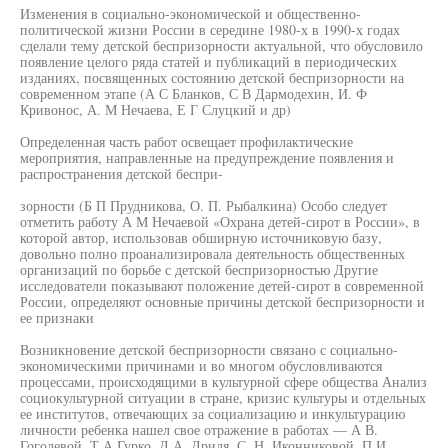
Изменения в социально-экономической и общественно-
политической жизни России в середине 1980-х в 1990-х годах
сделали тему детской беспризорности актуальной, что обусловило
появление целого ряда статей и публикаций в периодических
изданиях, посвященных состоянию детской беспризорности на
современном этапе (А С Бланков, С В Дармодехин, И. Ф
Кривонос, А. М Нечаева, Е Г Слуцкий и др)
Определенная часть работ освещает профилактические
мероприятия, направленные на предупреждение появления и
распространения детской беспри-
зорности (Б П Прудникова, О. П. Рыбалкина) Особо следует
отметить работу А М Нечаевой «Охрана детей-сирот в России», в
которой автор, использовав обширную источниковую базу,
довольно полно проанализировала деятельность общественных
организаций по борьбе с детской беспризорностью Другие
исследователи показывают положение детей-сирот в современной
России, определяют основные причины детской беспризорности и
ее признаки
Возникновение детской беспризорности связано с социально-
экономическими причинами и во многом обусловливаются
процессами, происходящими в культурной сфере общества Анализ
социокультурной ситуации в стране, кризис культуры и отдельных
ее институтов, отвечающих за социализацию и инкультурацию
личности ребенка нашел свое отражение в работах — А В.
Гоголевой, Т А Гурко, Д А. Дриля, С. Н. Иконниковой, П И.