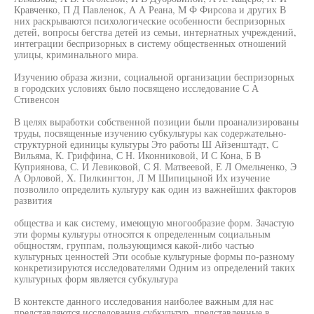
Кравченко, П Д Павленок, А А Реана, М Ф Фирсова и других В
них раскрываются психологические особенности беспризорных
детей, вопросы бегства детей из семьи, интернатных учреждений,
интеграции беспризорных в систему общественных отношений
улицы, криминального мира.
Изучению образа жизни, социальной организации беспризорных
в городских условиях было посвящено исследование С А
Стивенсон
В целях выработки собственной позиции были проанализированы
труды, посвященные изучению субкультуры как содержательно-
структурной единицы культуры Это работы Ш Айзенштадт, С
Вильяма, К. Гриффина, С Н. Иконниковой, И С Кона, Б В
Куприянова, С. И Левиковой, С Я. Матвеевой, Е Л Омельченко, Э
А Орловой, X. Пилкингтон, Л М Шипицыной Их изучение
позволило определить культуру как один из важнейших факторов
развития
общества и как систему, имеющую многообразие форм. Зачастую
эти формы культуры относятся к определенным социальным
общностям, группам, пользующимся какой-либо частью
культурных ценностей Эти особые культурные формы по-разному
конкретизируются исследователями Одним из определений таких
культурных форм является субкультура
В контексте данного исследования наиболее важным для нас
представляются исследования субкультур, представленные в