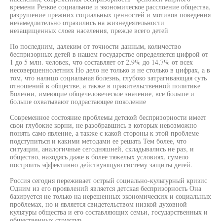
времени Резкое социальное и экономическое расслоение общества,
разрушение прежних социальных ценностей и мотивов поведения
незамедлительно отразились на жизнедеятельности
незащищенных слоев населения, прежде всего детей
По последним, далеким от точности данным, количество
беспризорных детей в нашем государстве определяется цифрой от
1 до 5 млн. человек, что составляет от 2,9% до 14,7% от всех
несовершеннолетних Но дело не только и не столько в цифрах, а в
том, что налицо социальная болезнь, глубоко затрагивающая суть
отношений в обществе, а также в правительственной политике
Болезни, имеющие общечеловеческое значение, все больше и
больше охватывают подрастающее поколение
Современное состояние проблемы детской беспризорности имеет
свои глубокие корни, не разобравшись в которых невозможно
понять само явление, а также с какой стороны к этой проблеме
подступиться и какими методами ее решать Тем более, что
ситуации, аналогичные сегодняшней, складывались не раз, и
общество, находясь даже в более тяжелых условиях, сумело
построить эффективно действующую систему защиты детей.
Россия сегодня переживает острый социально-культурный кризис
Одним из его проявлений является детская беспризорность Она
базируется не только на нерешенных экономических и социальных
проблемах, но и является свидетельством низкой духовной
культуры общества и его составляющих семьи, государственных и
общественных структур