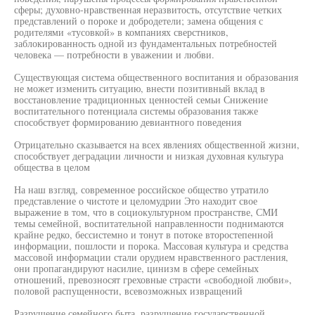
сферы; духовно-нравственная неразвитость, отсутствие четких
представлений о пороке и добродетели; замена общения с
родителями «тусовкой» в компаниях сверстников,
заблокированность одной из фундаментальных потребностей
человека — потребности в уважении и любви.
Существующая система общественного воспитания и образования
не может изменить ситуацию, внести позитивный вклад в
восстановление традиционных ценностей семьи Снижение
воспитательного потенциала системы образования также
способствует формированию девиантного поведения
Отрицательно сказывается на всех явлениях общественной жизни,
способствует деградации личности и низкая духовная культура
общества в целом
На наш взгляд, современное российское общество утратило
представление о чистоте и целомудрии Это находит свое
выражение в том, что в социокультурном пространстве, СМИ
темы семейной, воспитательной направленности поднимаются
крайне редко, бессистемно и тонут в потоке второстепенной
информации, пошлости и порока. Массовая культура и средства
массовой информации стали орудием нравственного растления,
они пропагандируют насилие, цинизм в сфере семейных
отношений, превозносят греховные страсти «свободной любви»,
половой распущенности, всевозможных извращений
Разрушение семейного быта, разрушение государственной