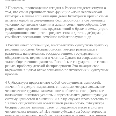
2 Процессы, происходящие сегодня в России свидетельствуют о
том, что семья утрачивает свою функцию «лона человеческой
культуры» в плане социализации детей Культурный кризис семьи
является одной из детерминант беспризорности в современных
условиях Кризисные явления в жизни семьи многообразны Это
разрушение нравственных представлений о браке и семье, утрата
традиционного восприятия родительства и детства, деформация
семейного воспитания, семейное неблагополучие и др
3 Россия имеет богатейшую, многовековую культурную практику
решения проблемы беспризорности, которая развивалась в
различных направлениях государственном, государственно-
общественном, церковном и частном Однако на современном
этапе общественного развития Российское государство не готово
решать проблему детской беспризорности Это находит свое
выражение в целом блоке социально-политических и культурных
проблем
4 Субкультуры представляют собой совокупность ценностей,
значений и средств выражения, с помощью которых локальные
человеческие группы, занимающие в обществе специфическое
положение, пытаются усвоить и переосмыслить доминирующую
систему ценностей и значений и в ряде случаев противостоять ей
Являясь существующей объективной реальностью, субкультура
беспризорников занимает свое, определенное место в системе
человеческих ценностей Изучение субкультуры беспризорности
помогает определить наиболее характерные ее признаки, понять