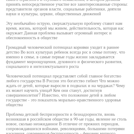
принять непосредственное участие все заинтересованные стороны:
представители органов власти, социальные работники, деятели
науки и культуры, церкви, общественных движений
Эту необычайно острую, сверхактуальную проблему ставит нам
время, жизнь, которой мы живем, действительность, которая нас
окружает Данная проблема вызывает огромный интерес и
обеспокоенность в обществе
Громадный человеческий потенциал корнями уходит в раннее
детство Во всех культурах ребенок всегда рос в семье потому, что
именно в семье, в самые первые годы жизни закладывается
фундамент мироощущения, духовного и физического развития,
социального и интеллектуального роста
Человеческий потенциал представляет собой главное богатство
любого государства В России это богатство гибнет Что можно
ждать от детей, которые выросли в подвалах и на чердаках? Чему
их может научить улица9 Кем они станут, достигнув
совершеннолетия'7 Известно, что положение детей в любом
государстве - это показатель морально-нравственного здоровья
общества
Проблема детской беспризорности и безнадзорности, вновь
возникшая в российском обществе в 90-ые годы, явление не столь
новое, сколько неожиданное В отличие от прежних периодов,
сопровождавшихся войнами, революциями, большими потерями
населения, современная беспризорность - феномен мирного