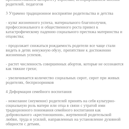
родителей, педагогов
3 Утрачено традиционное восприятие родительства и детства
- культ жизненного успеха, материального благополучия,
профессионального и общественного роста привел к
катастрофическому падению социального престижа материнства и
отцовства;
- продолжает снижаться рождаемость родители все чаще стали
видеть в детях ненужную обузу, препятствие к достижению
жизненных успехов,
- растет численность совершенных абортов, которые не осознаются
как тяжкие грехи;
- увеличивается количество социальных сирот, сирот при живых
родителях, беспризорников
4 Деформация семейного воспитания
- нежелание (неумение) родителей принять на себя культурно-
социальную роль матери или отца в связи с утратой ими
традиционного понимания семейного воспитания как
добровольного «крестоношения», жертвенной родительской
любви, труда и усилий, направленных на установление духовной
общности с детьми,